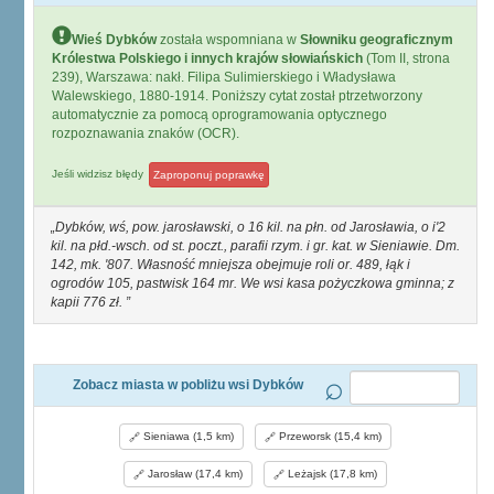
Wieś Dybków
została wspomniana w
Słowniku geograficznym
Królestwa Polskiego i innych krajów słowiańskich
(Tom II, strona
239), Warszawa: nakł. Filipa Sulimierskiego i Władysława
Walewskiego, 1880-1914. Poniższy cytat został ptrzetworzony
automatycznie za pomocą oprogramowania optycznego
rozpoznawania znaków (OCR).
Jeśli widzisz błędy
Zaproponuj poprawkę
Dybków, wś, pow. jarosławski, o 16 kil. na płn. od Jarosławia, o i'2
kil. na płd.-wsch. od st. poczt., parafii rzym. i gr. kat. w Sieniawie. Dm.
142, mk. '807. Własność mniejsza obejmuje roli or. 489, łąk i
ogrodów 105, pastwisk 164 mr. We wsi kasa pożyczkowa gminna; z
kapii 776 zł.
Zobacz miasta w pobliżu wsi Dybków
Sieniawa (1,5 km)
Przeworsk (15,4 km)
Jarosław (17,4 km)
Leżajsk (17,8 km)