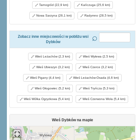
Tarnogród (22,9 km)
Kańczuga (25,6 km)
Nowa Sarzyna (26,1 km)
Radymno (28,5 km)
Zobacz inne miejscowości w pobliżu wsi
Dybków
Wieś Leżachów (2,3 km)
Wieś Wylewa (2,5 km)
Wieś Ubieszyn (3,2 km)
Wieś Czerce (3,2 km)
Wieś Pigany (4,4 km)
Wieś Leżachów-Osada (4,6 km)
Wieś Głogowiec (5,2 km)
Wieś Tryńcza (5,3 km)
Wieś Wólka Ogryzkowa (5,4 km)
Wieś Czerwona Wola (5,4 km)
Wieś Dybków na mapie