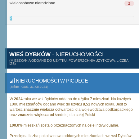
wieloosobowe nierodzinne
2
2
WIEŚ DYBKÓW
- NIERUCHOMOŚCI
(MIESZKANIA ODDANE DO UŻYTKU, POWIERZCHNIA UŻYTKOWA, LICZBA
IZB)
NIERUCHOMOŚCI W PIGUŁCE
(Źródło: GUS, 31.XII.2024)
W
2024
roku we wsi Dybków oddano do użytku
7
mieszkań. Na każdych
1000 mieszkańców oddano więc do użytku
8,51
nowych lokali. Jest to
wartość
znacznie większa od
wartości dla województwa podkarpackiego
oraz
znacznie większa od
średniej dla całej Polski.
100,0%
mieszkań zostało przeznaczonych na cele indywidualne.
Przeciętna liczba pokoi w nowo oddanych mieszkaniach we wsi Dybków