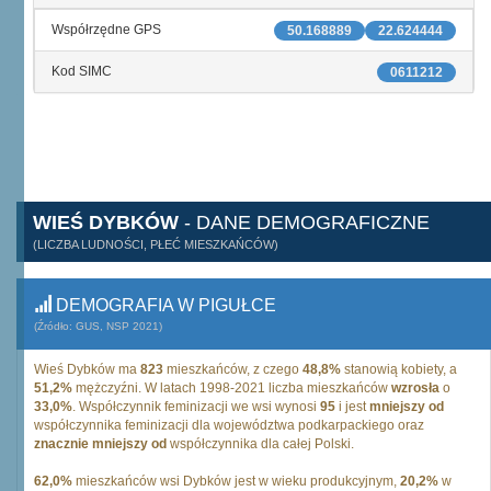
Współrzędne GPS
50.168889
22.624444
Kod SIMC
0611212
WIEŚ DYBKÓW
- DANE DEMOGRAFICZNE
(LICZBA LUDNOŚCI, PŁEĆ MIESZKAŃCÓW)
DEMOGRAFIA W PIGUŁCE
(Źródło: GUS, NSP 2021)
Wieś Dybków ma
823
mieszkańców, z czego
48,8%
stanowią kobiety, a
51,2%
mężczyźni. W latach 1998-2021 liczba mieszkańców
wzrosła
o
33,0%
. Współczynnik feminizacji we wsi wynosi
95
i jest
mniejszy od
współczynnika feminizacji dla województwa podkarpackiego oraz
znacznie mniejszy od
współczynnika dla całej Polski.
62,0%
mieszkańców wsi Dybków jest w wieku produkcyjnym,
20,2%
w