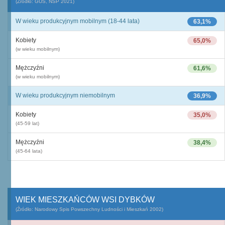
(Źródło: GUS, NSP 2021)
W wieku produkcyjnym mobilnym (18-44 lata)
63,1%
Kobiety
65,0%
(w wieku mobilnym)
Mężczyźni
61,6%
(w wieku mobilnym)
W wieku produkcyjnym niemobilnym
36,9%
Kobiety
35,0%
(45-59 lat)
Mężczyźni
38,4%
(45-64 lata)
WIEK MIESZKAŃCÓW WSI DYBKÓW
(Źródło: Narodowy Spis Powszechny Ludności i Mieszkań 2002)