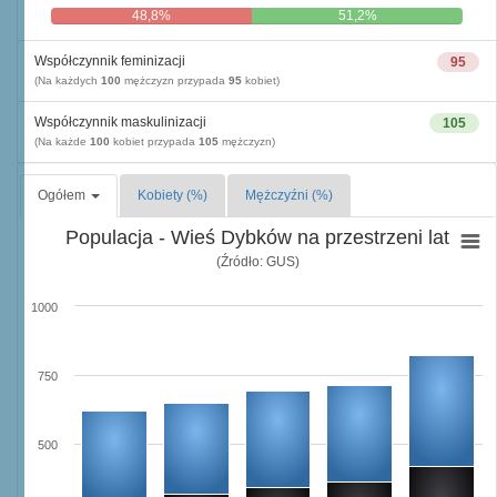
48,8%
51,2%
Współczynnik feminizacji
95
(Na każdych
100
mężczyzn przypada
95
kobiet)
Współczynnik maskulinizacji
105
(Na każde
100
kobiet przypada
105
mężczyzn)
Ogółem
Kobiety (%)
Mężczyźni (%)
Populacja - Wieś Dybków na przestrzeni lat
(Źródło: GUS)
1000
750
500