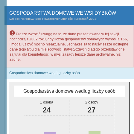
GOSPODARSTWA DOMOWE WE WSI DYBKÓW
(Źródło: Narodowy Spis Powszechny Ludności i Mieszkań 2002)
Proszę zwrócić uwagę na to, że dane prezentowane w tej sekcji
pochodzą z
2002
roku, gdy liczba gospodarstw domowych wynosiła
166
,
i mogą już być mocno nieaktualne. Jednakże są to najświeższe dostępne
dane tego typu dla miejscowości statystycznych dlatego przedstawione
są tutaj dla kompletności w myśl zasady lepsze dane archiwalne, niż
żadne.
Gospodarstwa domowe według liczby osób
Gospodarstwa domowe według liczby osób
1 osoba
2 osoby
24
27