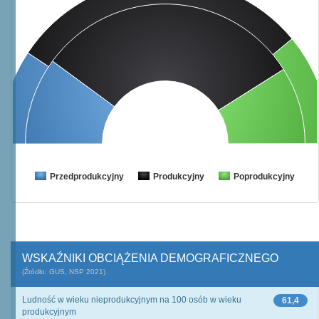
Przedprodukcyjny
Produkcyjny
Poprodukcyjny
WSKAŹNIKI OBCIĄŻENIA DEMOGRAFICZNEGO
(Źródło: GUS, NSP 2021)
Ludność w wieku nieprodukcyjnym na 100 osób w wieku
61,4
produkcyjnym