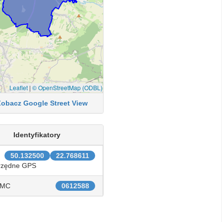
Leaflet
|
© OpenStreetMap (ODBL)
Zobacz Google Street View
Identyfikatory
50.132500
22.768611
rzędne GPS
IMC
0612588