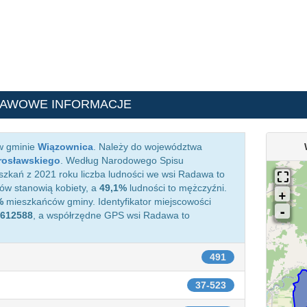
TAWOWE INFORMACJE
 w gminie
Wiązownica
. Należy do województwa
rosławskiego
. Według Narodowego Spisu
zkań z 2021 roku liczba ludności we wsi Radawa to
w stanowią kobiety, a
49,1%
ludności to mężczyźni.
%
mieszkańców gminy. Identyfikator miejscowości
612588
, a współrzędne GPS wsi Radawa to
491
37-523