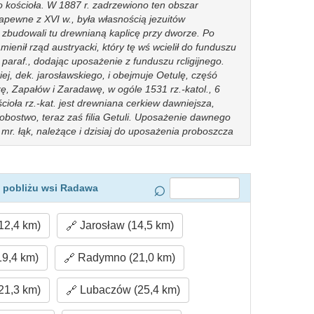
o kościoła. W 1887 r. zadrzewiono ten obszar
pewne z XVI w., była własnością jezuitów
4 zbudowali tu drewnianą kaplicę przy dworze. Po
mienił rząd austryacki, który tę wś wcielił do funduszu
paraf., dodając uposażenie z funduszu rcligijnego.
ej, dek. jarosławskiego, i obejmuje Oetulę, częśó
, Zapałów i Zaradawę, w ogóle 1531 rz.-katol., 6
ścioła rz.-kat. jest drewniana cerkiew dawniejsza,
bostwo, teraz zaś filia Getuli. Uposażenie dawnego
7 mr. łąk, należące i dzisiaj do uposażenia proboszcza
.; obszar więk. pos. (Wilh. hr. Siemiński) 3 dm., 16
z.kat., 405 gr. kat. i 68 izr. Przeważna częśó
si. Z obszaru 5296 mr. lasy sosnowe i wydmy
 czwarte części; obszar większy ma 3847 mr.
 pobliżu wsi Radawa
67 past. i 3378 mr. lasu; mniejszy 1449 mr. a to 952
. lasu. R. graniczy na płn. i wschód z Zaradawą cz. I i
12,4 km)
Jarosław (14,5 km)
Czerwoną Wolą i Manasterzem a na połud. z Cetulą i
19,4 km)
Radymno (21,0 km)
21,3 km)
Lubaczów (25,4 km)