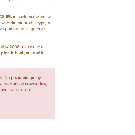
18,9%
mieszkańców jest w
 w wieku nieprodukcyjnym.
wa podkarpackiego oraz
kań w
2002
roku we wsi
z
pięc lub więcej osób
-
h. Na poziomie gminy
zba małżeństw i rozwodów,
ianymi obszarami