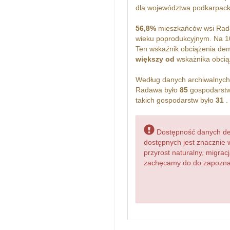
dla województwa podkarpack
56,8%
mieszkańców wsi Rada
wieku poprodukcyjnym. Na 
Ten wskaźnik obciążenia dem
większy od
wskażnika obciąż
Według danych archiwalnyc
Radawa było
85
gospodarstw
takich gospodarstw było
31
.
Dostępność danych dem
dostępnych jest znacznie 
przyrost naturalny, migr
zachęcamy do do zapoznan