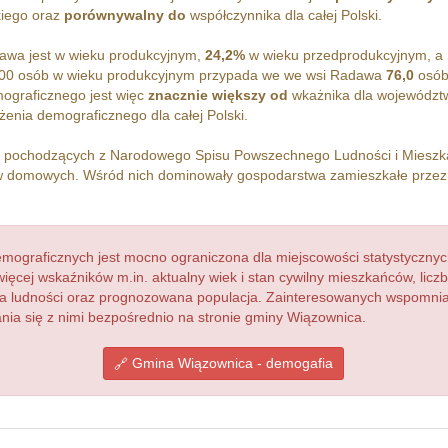
iego oraz
porównywalny do
współczynnika dla całej Polski.
wa jest w wieku produkcyjnym,
24,2%
w wieku przedprodukcyjnym, a
100 osób w wieku produkcyjnym przypada we we wsi Radawa
76,0
osób
ograficznego jest więc
znacznie większy od
wkażnika dla województ
enia demograficznego dla całej Polski.
h pochodzących z Narodowego Spisu Powszechnego Ludności i Miesz
 domowych. Wśród nich dominowały gospodarstwa zamieszkałe prze
ograficznych jest mocno ograniczona dla miejscowości statystycznyc
więcej wskaźników m.in. aktualny wiek i stan cywilny mieszkańców, lic
acja ludności oraz prognozowana populacja. Zainteresowanych wspomn
ia się z nimi bezpośrednio na stronie gminy Wiązownica.
Gmina Wiązownica - demogafia