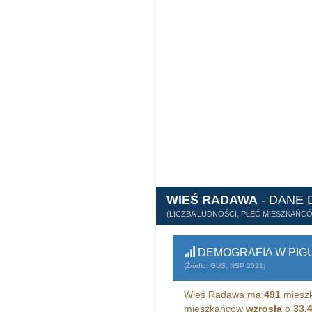
WIEŚ RADAWA
- DANE
(LICZBA LUDNOŚCI, PŁEĆ MIESZKAŃC
DEMOGRAFIA W PIG
(Źródło: GUS, NSP 2021)
Wieś Radawa ma
491
mieszk
mieszkańców
wzrosła
o
33,