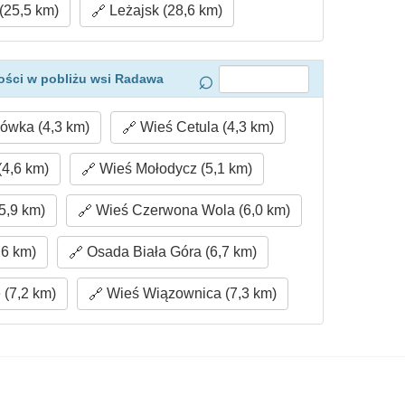
(25,5 km)
Leżajsk (28,6 km)
ości w pobliżu wsi Radawa
ówka (4,3 km)
Wieś Cetula (4,3 km)
4,6 km)
Wieś Mołodycz (5,1 km)
5,9 km)
Wieś Czerwona Wola (6,0 km)
,6 km)
Osada Biała Góra (6,7 km)
(7,2 km)
Wieś Wiązownica (7,3 km)