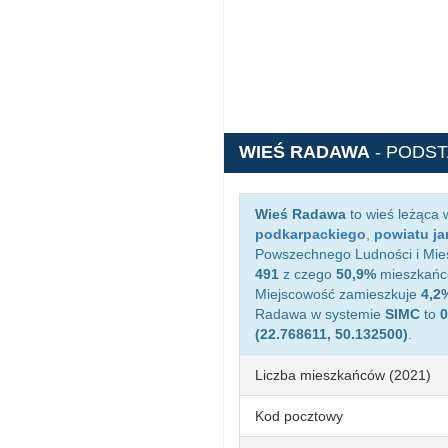
WIEŚ RADAWA
- PODS
Wieś Radawa
to wieś leżąca
podkarpackiego
,
powiatu ja
Powszechnego Ludności i Mies
491
z czego
50,9%
mieszkańcó
Miejscowość zamieszkuje
4,2
Radawa w systemie
SIMC
to
0
(22.768611, 50.132500)
.
Liczba mieszkańców (2021)
Kod pocztowy