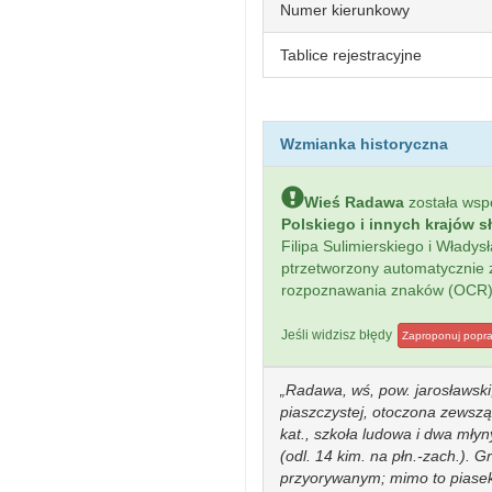
Numer kierunkowy
Tablice rejestracyjne
Wzmianka historyczna
Wieś Radawa
została ws
Polskiego i innych krajów s
Filipa Sulimierskiego i Włady
ptrzetworzony automatycznie
rozpoznawania znaków (OCR)
Jeśli widzisz błędy
Zaproponuj popr
Radawa, wś, pow. jarosławsk
piaszczystej, otoczona zewszą
kat., szkoła ludowa i dwa młyn
(odl. 14 kim. na płn.-zach.). 
przyorywanym; mimo to piasek 