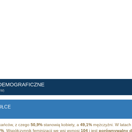
 DEMOGRAFICZNE
ÓW)
UŁCE
ańców, z czego
50,9%
stanowią kobiety, a
49,1%
mężczyźni. W latach
4%
. Współczynnik feminizacji we wsi wynosi
104
i jest
porównywalny 