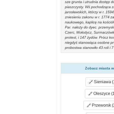
sze grunta i utrudnia dostęp d
piaszczysty. Wś pochodząca za
jarosławskich, którzy w r. 159
zniesieniu zakonu w r. 1774 za
naukowego, kaplicę na kościół 
Par. nałoży do dyec. przemyski
Czerc, Mołodycz, Surmaczówkę
protest, i 147 żydów. Prócz ko
niegdyś stanowiąca osobne pro
probostwa stanowiło 43 roli i 
gr.-kat. II. ma 134 dm., 753 mk
mk.; podług wyznania jest 265 r
izraelitów (63) przebywa wc w
zalesione zajmują prawic trzy
Zobacz miasta w
mianowicie: 247 roli, 155 łąk, 
roli, 165 łąk, 265 past. i 67 mr
Sieniawa (
III i Mołodyczem, na zach. z 
Wiązownicą.
Oleszyce (
Przeworsk (