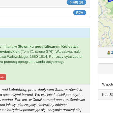
(+48) 16
RJA
pomniana w
Słowniku geograficznym Królestwa
łowiańskich
(Tom IX, strona 376), Warszawa: nakł.
sława Walewskiego, 1880-1914. Poniższy cytat został
 za pomocą oprogramowania optycznego
.
awkę
Współ
i, nad Lubatówką, praw. dopływem Sanu, w równinie
Kod S
d sosnowymi borami. We wsi jest kościół par. rzym.-
y wodne. Par. kat. w Cetuli a urząd poczt, w Sieniawie
Grunt jałowy, piaszczysty, zasiewany łnbincm
z nieużytków posuwając się, zasypuje urodzaj niej