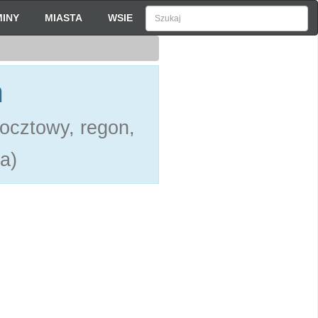
INY
MIASTA
WSIE
h
pocztowy, regon,
a)