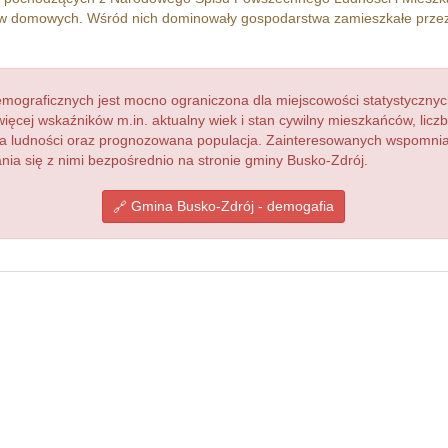
w domowych. Wśród nich dominowały gospodarstwa zamieszkałe prze
ograficznych jest mocno ograniczona dla miejscowości statystycznyc
więcej wskaźników m.in. aktualny wiek i stan cywilny mieszkańców, lic
acja ludności oraz prognozowana populacja. Zainteresowanych wspomn
a się z nimi bezpośrednio na stronie gminy Busko-Zdrój.
Gmina Busko-Zdrój - demogafia