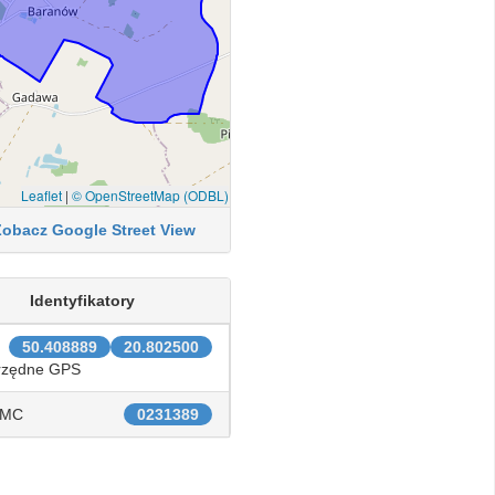
Leaflet
|
© OpenStreetMap (ODBL)
Zobacz Google Street View
Identyfikatory
50.408889
20.802500
rzędne GPS
IMC
0231389