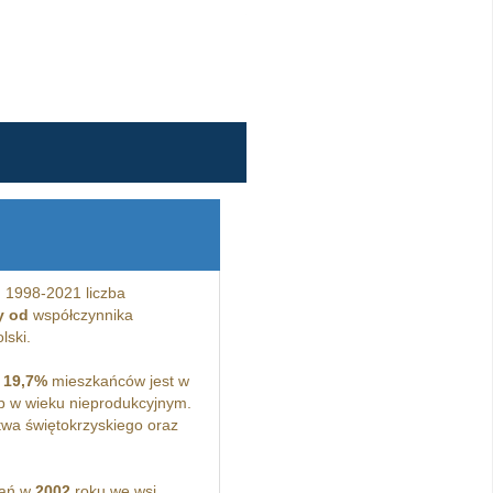
 1998-2021 liczba
y od
współczynnika
lski.
a
19,7%
mieszkańców jest w
 w wieku nieprodukcyjnym.
wa świętokrzyskiego oraz
kań w
2002
roku we wsi