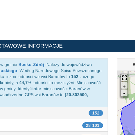
STAWOWE INFORMACJE
 w gminie
Busko-Zdrój
. Należy do województwa
buskiego
. Według Narodowego Spisu Powszechnego
ku liczba ludności we wsi Baranów to
152
z czego
kobiety, a
44,7%
ludności to mężczyźni. Miejscowość
 gminy. Identyfikator miejscowości Baranów w
 współrzędne GPS wsi Baranów to
(20.802500,
152
28-101