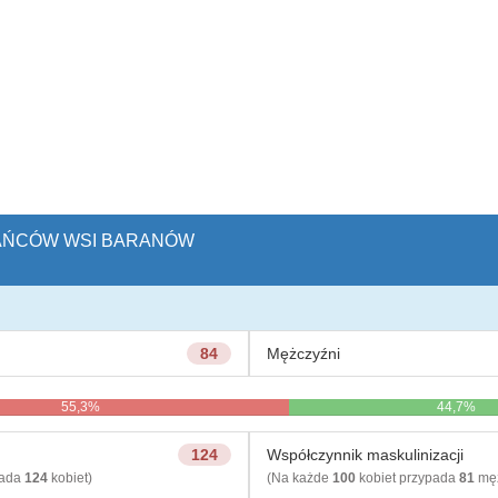
ZKAŃCÓW WSI BARANÓW
84
Mężczyźni
55,3%
44,7%
124
Współczynnik maskulinizacji
pada
124
kobiet)
(Na każde
100
kobiet przypada
81
męż