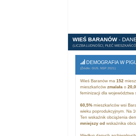
WIEŚ BARANÓW
- DAN
(LICZBA LUDNOŚCI, PŁEĆ MIESZKAŃC
DEMOGRAFIA W PIG
(Źródło: GUS, NSP 2021)
Wieś Baranów ma
152
miesz
mieszkańców
zmalała
o
20,
feminizacji dla województwa
60,5%
mieszkańców wsi Bara
wieku poprodukcyjnym. Na 1
Ten wskaźnik obciążenia dem
mniejszy od
wskażnika obcią
Według danych archiwalnyc