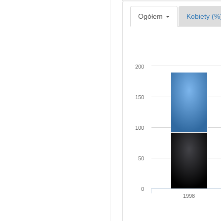
Ogółem
Kobiety (%
200
150
100
50
0
1998