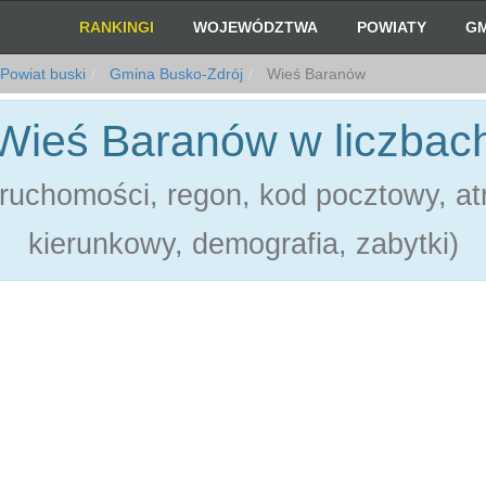
RANKINGI
WOJEWÓDZTWA
POWIATY
GM
Powiat buski
Gmina Busko-Zdrój
Wieś Baranów
Wieś Baranów w liczbac
ruchomości, regon, kod pocztowy, atr
kierunkowy, demografia, zabytki)