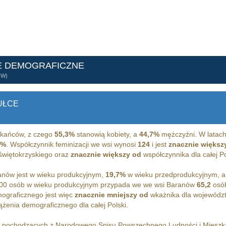
E DEMOGRAFICZNE
ÓW)
UŁCE
kańców, z czego
55,3%
stanowią kobiety, a
44,7%
mężczyźni. W latach
0%
. Współczynnik feminizacji we wsi wynosi
124
i jest
znacznie większ
 świętokrzyskiego oraz
znacznie większy od
współczynnika dla całej Po
nów jest w wieku produkcyjnym,
19,7%
w wieku przedprodukcyjnym, 
00 osób w wieku produkcyjnym przypada we we wsi Baranów
65,2
osób
ograficznego jest więc
znacznie mniejszy od
wkażnika dla województ
żenia demograficznego dla całej Polski.
h pochodzących z Narodowego Spisu Powszechnego Ludności i Miesz