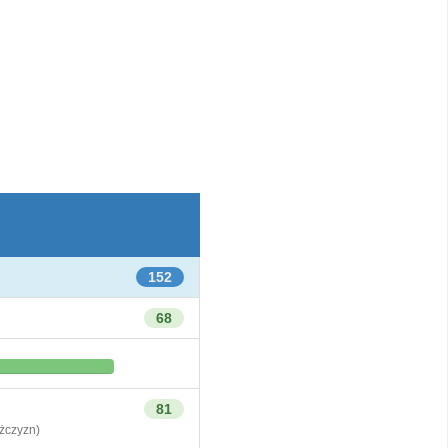
152
68
81
czyzn)