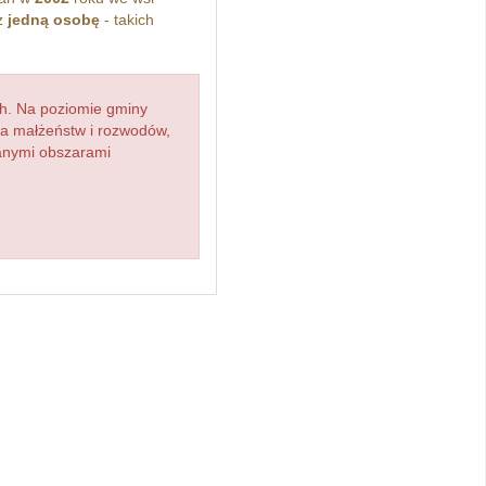
z
jedną osobę
- takich
h. Na poziomie gminy
zba małżeństw i rozwodów,
ianymi obszarami