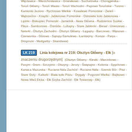
Więcławice - Wierzchosławice - Gniewkowo - Suchatówka - Chorągiewka -
Toruń Główny - Toruń Miasto - Toruń Wschodni - Papowo Toruńskie - Turzno -
Kamionki Jezioro - Rychnowo Wielkie - Kowalewo Pomorskie - Zieleń -
Wąbrzeźno - Książki - Jabłonowo Pomorskie - Ostrowite koło Jabłonowa -
Lipinki - Biskupiec Pomorski - Jamielnik - Iława Główna - Rudzienice Suskie -
Pikus - Samborowo - Ostróda - Lubajny - Stare Jabłonki - Biesal - Unieszewo -
Naterki - Olsztyn Zachodni - Olsztyn Główny - Łęgajny - Barczewo - Wipsowo -
Czerwonka - Górowo - Sątopy-Samulewo - Łankiejmy - Korsze - Parys -
Drogosze - Modgarby - Skandawa)
LK 219
Linia kolejowa nr 219: Olsztyn Główny - Ełk
[o
znaczeniu drugorzędnym]
(Olsztyn Główny - Klewki - Marcinkowo -
Pasym - Grom - Szczytno - Olszyny - Jeruty - Świętajno - Kolonia - Spychowo -
Karwica Mazurska - Ruciane-Nida Zachód - Ruciane-Nida - Szeroki Bór - Pisz -
Stare Guty - Kaliszki - Biała koło Piszu - Drygały - Pogorzel Wielka - Bajtkowo -
Nowa Wieś Ełcka - Ełk Szyba Zachód - Ełk Towarowy - Ełk)