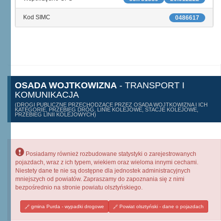
Kod SIMC
0486617
OSADA WOJTKOWIZNA
- TRANSPORT I
KOMUNIKACJA
(DROGI PUBLICZNE PRZECHODZĄCE PRZEZ OSADA WOJTKOWIZNA I ICH
KATEGORIE, PRZEBIEG DRÓG, LINIE KOLEJOWE, STACJE KOLEJOWE,
PRZEBIEG LINII KOLEJOWYCH)
Posiadamy również rozbudowane statystyki o zarejestrowanych
pojazdach, wraz z ich typem, wiekiem oraz wieloma innymi cechami.
Niestety dane te nie są dostępne dla jednostek administracyjnych
mniejszych od powiatów. Zapraszamy do zapoznania się z nimi
bezpośrednio na stronie powiatu olsztyńskiego.
gmina Purda - wypadki drogowe
Powiat olsztyński - dane o pojazdach