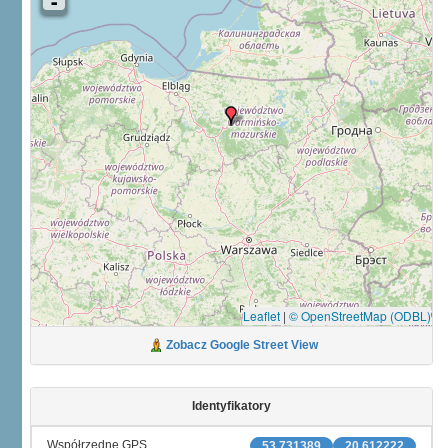
Leaflet
|
© OpenStreetMap (ODBL)
Zobacz Google Street View
Identyfikatory
Współrzędne GPS
53.731389
20.612222