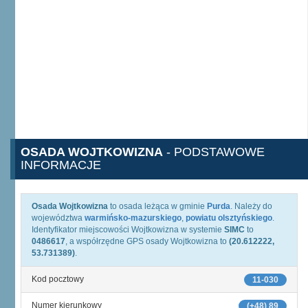
OSADA WOJTKOWIZNA
- PODSTAWOWE
INFORMACJE
Osada Wojtkowizna
to osada leżąca w gminie
Purda
. Należy do
województwa
warmińsko-mazurskiego
,
powiatu olsztyńskiego
.
Identyfikator miejscowości Wojtkowizna w systemie
SIMC
to
0486617
, a współrzędne GPS osady Wojtkowizna to
(20.612222,
53.731389)
.
Kod pocztowy
11-030
Numer kierunkowy
(+48) 89