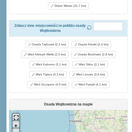
Dobre Miasto (31,7 km)
Zobacz inne miejscowości w pobliżu osady
Wojtkowizna
Osada Trękusek (2,2 km)
Osada Klewki (2,4 km)
Wieś Klebark Wielki (2,5 km)
Osada Biedówko (2,8 km)
Wieś Kaborno (3,1 km)
Wieś Silice (3,1 km)
Wieś Trękus (3,3 km)
Wieś Linowo (3,6 km)
Wieś Szczęsne (4,0 km)
Wieś Patryki (4,1 km)
Osada Wojtkowizna na mapie