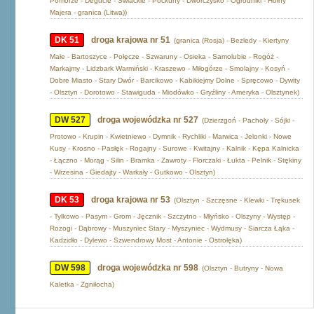
Pomorze - Degucie - Świackie - Poćkuny - Dworczysko - Ogrodniki - Hołny
Majera - granica (Litwa))
DK 51
droga krajowa nr 51
(granica (Rosja) - Bezledy - Kiertyny
Małe - Bartoszyce - Połęcze - Szwaruny - Osieka - Samolubie - Rogóż -
Markajmy - Lidzbark Warmiński - Kraszewo - Miłogórze - Smolajny - Kosyń -
Dobre Miasto - Stary Dwór - Barcikowo - Kabikiejmy Dolne - Spręcowo - Dywity
- Olsztyn - Dorotowo - Stawiguda - Miodówko - Gryźliny - Ameryka - Olsztynek)
DW 527
droga wojewódzka nr 527
(Dzierzgoń - Pachoły - Sójki -
Protowo - Krupin - Kwietniewo - Dymnik - Rychliki - Marwica - Jelonki - Nowe
Kusy - Krosno - Pasłęk - Rogajny - Surowe - Kwitajny - Kalnik - Kępa Kalnicka
- Łączno - Morąg - Silin - Bramka - Zawroty - Florczaki - Łukta - Pelnik - Stękiny
- Wrzesina - Giedajty - Warkały - Gutkowo - Olsztyn)
DK 53
droga krajowa nr 53
(Olsztyn - Szczęsne - Klewki - Trękusek
- Tylkowo - Pasym - Grom - Jęcznik - Szczytno - Młyńsko - Olszyny - Występ -
Rozogi - Dąbrowy - Muszyniec Stary - Myszyniec - Wydmusy - Siarcza Łąka -
Kadzidło - Dylewo - Szwendrowy Most - Antonie - Ostrołęka)
DW 598
droga wojewódzka nr 598
(Olsztyn - Butryny - Nowa
Kaletka - Zgniłocha)