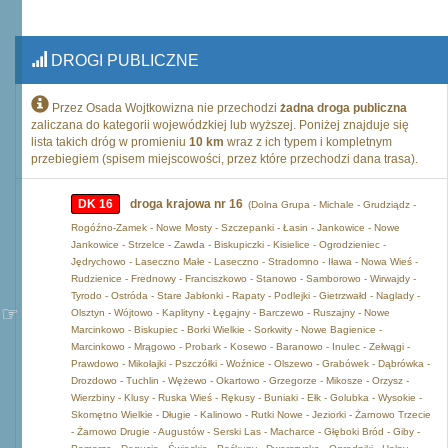
DROGI PUBLICZNE
Przez Osada Wojtkowizna nie przechodzi
żadna droga publiczna
zaliczana do kategorii wojewódzkiej lub wyższej. Poniżej znajduje się
lista takich dróg w promieniu
10 km
wraz z ich typem i kompletnym
przebiegiem (spisem miejscowości, przez które przechodzi dana trasa).
DK 16
droga krajowa nr 16
(Dolna Grupa - Michale - Grudziądz -
Rogóźno-Zamek - Nowe Mosty - Szczepanki - Łasin - Jankowice - Nowe
Jankowice - Strzelce - Zawda - Biskupiczki - Kisielice - Ogrodzieniec -
Jędrychowo - Laseczno Małe - Laseczno - Stradomno - Iława - Nowa Wieś -
Rudzienice - Frednowy - Franciszkowo - Stanowo - Samborowo - Wirwajdy -
Tyrodo - Ostróda - Stare Jabłonki - Rapaty - Podlejki - Gietrzwałd - Naglady -
Olsztyn - Wójtowo - Kaplityny - Łęgajny - Barczewo - Ruszajny - Nowe
Marcinkowo - Biskupiec - Borki Wielkie - Sorkwity - Nowe Bagienice -
Marcinkowo - Mrągowo - Probark - Kosewo - Baranowo - Inulec - Zełwągi -
Prawdowo - Mikołajki - Pszczółki - Woźnice - Olszewo - Grabówek - Dąbrówka -
Drozdowo - Tuchlin - Wężewo - Okartowo - Grzegorze - Mikosze - Orzysz -
Wierzbiny - Klusy - Ruska Wieś - Rękusy - Buniaki - Ełk - Golubka - Wysokie -
Skomętno Wielkie - Długie - Kalinowo - Rutki Nowe - Jeziorki - Żarnowo Trzecie
- Żarnowo Drugie - Augustów - Serski Las - Macharce - Głęboki Bród - Giby -