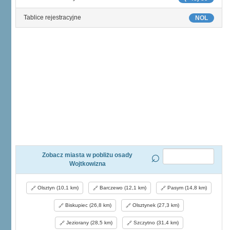
Tablice rejestracyjne
NOL
Zobacz miasta w pobliżu osady
Wojtkowizna
Olsztyn (10,1 km)
Barczewo (12,1 km)
Pasym (14,8 km)
Biskupiec (26,8 km)
Olsztynek (27,3 km)
Jeziorany (28,5 km)
Szczytno (31,4 km)