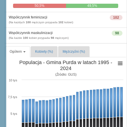
50,5%
49,5%
Współczynnik feminizacji
102
(Na każdych
100
mężczyzn przypada
102
kobiet)
Współczynnik maskulinizacji
98
(Na każde
100
kobiet przypada
98
mężczyzn)
Ogółem
Kobiety (%)
Mężczyźni (%)
Populacja - Gmina Purda w latach 1995 -
2024
(Źródło: GUS)
10 tys
7,5 tys
5 tys