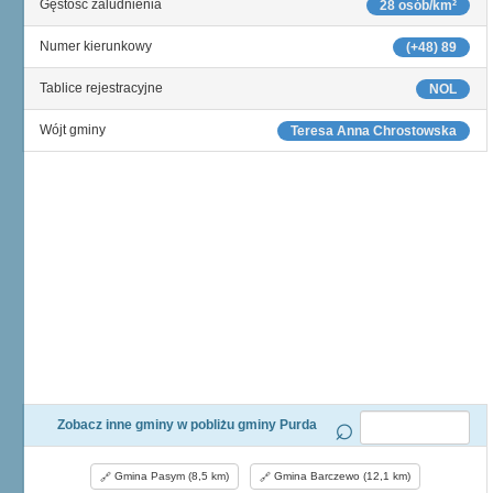
Gęstość zaludnienia
28 osób/km²
Numer kierunkowy
(+48) 89
Tablice rejestracyjne
NOL
Wójt gminy
Teresa Anna Chrostowska
Zobacz inne gminy w pobliżu gminy Purda
Gmina Pasym (8,5 km)
Gmina Barczewo (12,1 km)