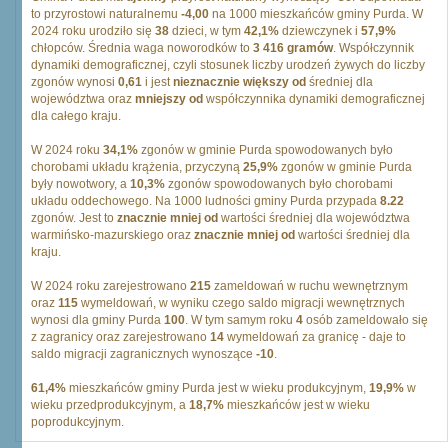
to przyrostowi naturalnemu
-4,00
na 1000 mieszkańców gminy Purda. W
2024 roku urodziło się
38
dzieci, w tym
42,1%
dziewczynek i
57,9%
chłopców. Średnia waga noworodków to
3 416 gramów
. Współczynnik
dynamiki demograficznej, czyli stosunek liczby urodzeń żywych do liczby
zgonów wynosi
0,61
i jest
nieznacznie większy od
średniej dla
województwa oraz
mniejszy od
współczynnika dynamiki demograficznej
dla całego kraju.
W 2024 roku
34,1%
zgonów w gminie Purda spowodowanych było
chorobami układu krążenia, przyczyną
25,9%
zgonów w gminie Purda
były nowotwory, a
10,3%
zgonów spowodowanych było chorobami
układu oddechowego. Na 1000 ludności gminy Purda przypada
8.22
zgonów. Jest to
znacznie mniej od
wartości średniej dla województwa
warmińsko-mazurskiego oraz
znacznie mniej od
wartości średniej dla
kraju.
W 2024 roku zarejestrowano
215
zameldowań w ruchu wewnętrznym
oraz
115
wymeldowań, w wyniku czego saldo migracji wewnętrznych
wynosi dla gminy Purda
100
. W tym samym roku
4
osób zameldowało się
z zagranicy oraz zarejestrowano
14
wymeldowań za granicę - daje to
saldo migracji zagranicznych wynoszące
-10
.
61,4%
mieszkańców gminy Purda jest w wieku produkcyjnym,
19,9%
w
wieku przedprodukcyjnym, a
18,7%
mieszkańców jest w wieku
poprodukcyjnym.