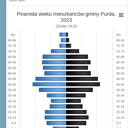
(średni wiek)
Piramida wieku mieszkańców gminy Purda,
2023
(Źródło: GUS)
85+
85+
80-84
80-84
75-79
75-79
70-74
70-74
65-69
65-69
60-64
60-64
55-59
55-59
50-54
50-54
45-49
45-49
40-44
40-44
35-39
35-39
30-34
30-34
25-29
25-29
20-24
20-24
15-19
15-19
10-14
10-14
5-9
5-9