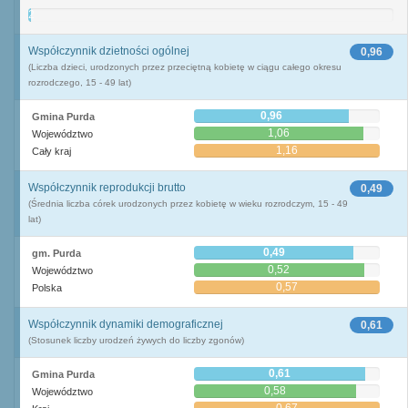
2
Współczynnik dzietności ogólnej
0,96
(Liczba dzieci, urodzonych przez przeciętną kobietę w ciągu całego okresu
rozrodczego, 15 - 49 lat)
0,96
Gmina Purda
1,06
Województwo
1,16
Cały kraj
Współczynnik reprodukcji brutto
0,49
(Średnia liczba córek urodzonych przez kobietę w wieku rozrodczym, 15 - 49
lat)
0,49
gm. Purda
0,52
Województwo
0,57
Polska
Współczynnik dynamiki demograficznej
0,61
(Stosunek liczby urodzeń żywych do liczby zgonów)
0,61
Gmina Purda
0,58
Województwo