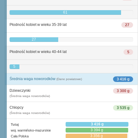
61
Płodność kobiet w wieku 35-39 lat
27
27
Płodność kobiet w wieku 40-44 lat
5
5
Średnia waga noworodków
3 416 g
(Dane powiatowe)
Dziewczynki
3 300 g
(Średnia waga noworodków)
Chłopcy
3 535 g
(Średnia waga noworodków)
3 416 g
Tutaj
3 394 g
woj. warmińsko-mazurskie
3 356 g
Cała Polska