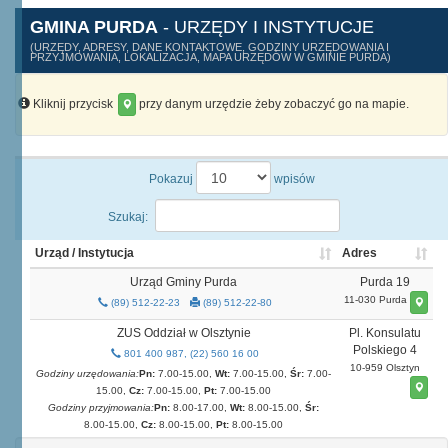
GMINA PURDA
- URZĘDY I INSTYTUCJE
(URZĘDY, ADRESY, DANE KONTAKTOWE, GODZINY URZĘDOWANIA I
PRZYJMOWANIA, LOKALIZACJA, MAPA URZĘDÓW W GMINIE PURDA)
Kliknij przycisk
przy danym urzędzie żeby zobaczyć go na mapie.
Pokazuj
wpisów
Szukaj:
Urząd / Instytucja
Adres
Urząd Gminy Purda
Purda 19
11-030 Purda
(89) 512-22-23
(89) 512-22-80
ZUS Oddział w Olsztynie
Pl. Konsulatu
Polskiego 4
801 400 987, (22) 560 16 00
10-959 Olsztyn
Godziny urzędowania:
Pn:
7.00-15.00,
Wt:
7.00-15.00,
Śr:
7.00-
15.00,
Cz:
7.00-15.00,
Pt:
7.00-15.00
Godziny przyjmowania:
Pn:
8.00-17.00,
Wt:
8.00-15.00,
Śr:
8.00-15.00,
Cz:
8.00-15.00,
Pt:
8.00-15.00