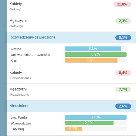
Kobiety
11,8%
(Wdowy)
Mężczyźni
2,3%
(Wdowcy)
Rozwiedzeni/Rozwiedzione
8,1%
8,1%
Gmina
8,9%
woj. warmińsko-mazurskie
7,6%
Kraj
Kobiety
8,4%
(Rozwiedzione)
Mężczyźni
7,7%
(Rozwiedzeni)
Nieustalone
2,6%
2,6%
gm. Purda
2,1%
Województwo
0,7%
Cały kraj