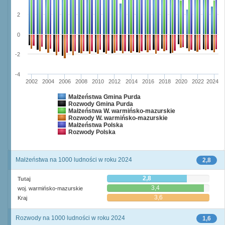
2
0
-2
-4
2002
2004
2006
2008
2010
2012
2014
2016
2018
2020
2022
2024
Małżeństwa Gmina Purda
Rozwody Gmina Purda
Małżeństwa W. warmińsko-mazurskie
Rozwody W. warmińsko-mazurskie
Małżeństwa Polska
Rozwody Polska
Małżeństwa na 1000 ludności w roku 2024
2,8
2,8
Tutaj
3,4
woj. warmińsko-mazurskie
3,6
Kraj
Rozwody na 1000 ludności w roku 2024
1,6