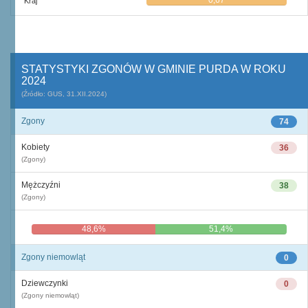
0,67
Kraj
STATYSTYKI ZGONÓW W GMINIE PURDA W ROKU
2024
(Źródło: GUS, 31.XII.2024)
Zgony
74
Kobiety
36
(Zgony)
Mężczyźni
38
(Zgony)
48,6%
51,4%
Zgony niemowląt
0
Dziewczynki
0
(Zgony niemowląt)