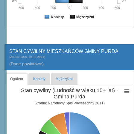
0-4
0-4
600
400
200
0
200
400
600
Kobiety
Mężczyźni
STAN CYWILNY MIESZKAŃCÓW GMINY PURDA
(Źródło: GUS, 31.III.2021)
(Dane powiatowe)
Ogółem
Kobiety
Mężczyźni
Stan cywilny (Ludność w wieku 15+ lat) -
Gmina Purda
(Źródło: Narodowy Spis Powszechny 2011)