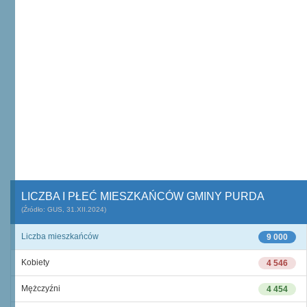
LICZBA I PŁEĆ MIESZKAŃCÓW GMINY PURDA
(Źródło: GUS, 31.XII.2024)
Liczba mieszkańców
9 000
Kobiety
4 546
Mężczyźni
4 454