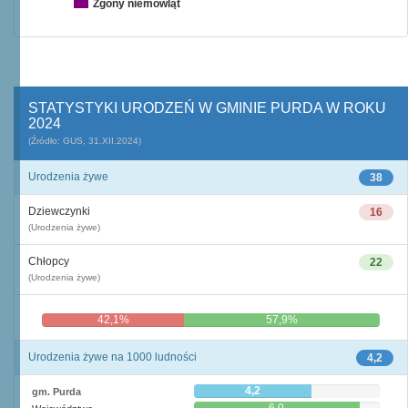
Zgony niemowląt
STATYSTYKI URODZEŃ W GMINIE PURDA W ROKU
2024
(Źródło: GUS, 31.XII.2024)
Urodzenia żywe
38
Dziewczynki
16
(Urodzenia żywe)
Chłopcy
22
(Urodzenia żywe)
42,1%
57,9%
Urodzenia żywe na 1000 ludności
4,2
4,2
gm. Purda