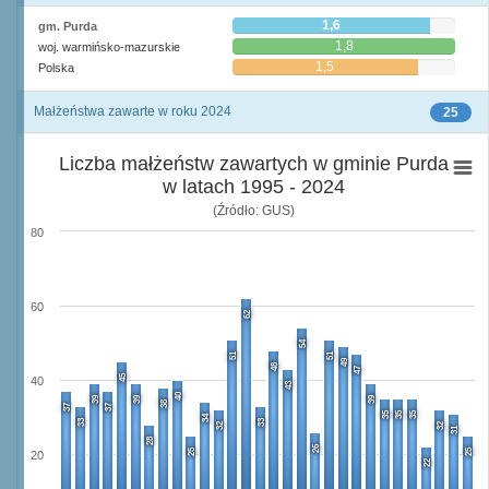
1,6
gm. Purda
1,8
woj. warmińsko-mazurskie
1,5
Polska
Małżeństwa zawarte w roku 2024
25
Liczba małżeństw zawartych w gminie Purda
w latach 1995 - 2024
(Źródło: GUS)
80
60
62
54
51
51
49
48
47
45
40
43
40
39
39
39
38
37
37
35
35
35
34
33
33
32
32
31
28
26
25
25
20
22