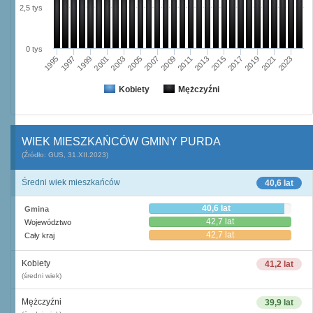
2,5 tys
0 tys
2009
2001
2023
2015
2007
1999
2021
2013
2005
1997
2019
2011
2003
1995
2017
Kobiety
Mężczyźni
WIEK MIESZKAŃCÓW GMINY PURDA
(Źródło: GUS, 31.XII.2023)
Średni wiek mieszkańców
40,6 lat
40,6 lat
Gmina
42,7 lat
Województwo
42,7 lat
Cały kraj
Kobiety
41,2 lat
(średni wiek)
Mężczyźni
39,9 lat