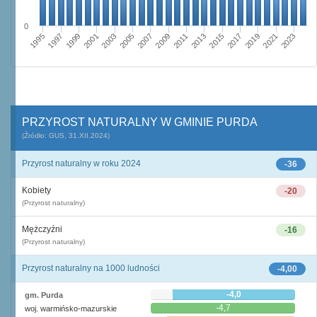
0
1995
2001
2007
2013
2019
1997
2003
2009
2015
2021
1999
2005
2011
2017
2023
PRZYROST NATURALNY W GMINIE PURDA
(Źródło: GUS, 31.XII.2024)
Przyrost naturalny w roku 2024
-36
Kobiety
-20
(Przyrost naturalny)
Mężczyźni
-16
(Przyrost naturalny)
Przyrost naturalny na 1000 ludności
-4,00
-4,0
gm. Purda
-4,7
woj. warmińsko-mazurskie