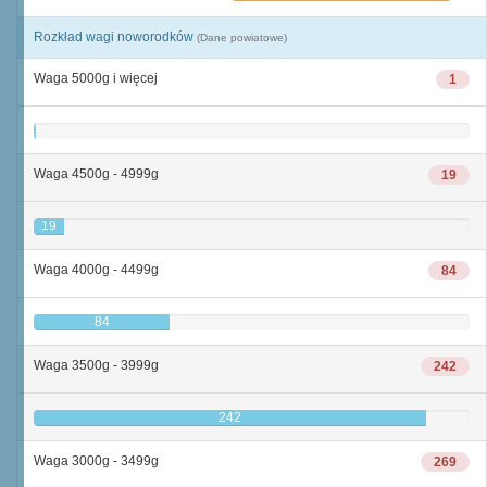
Rozkład wagi noworodków
(Dane powiatowe)
Waga 5000g i więcej
1
1
Waga 4500g - 4999g
19
19
Waga 4000g - 4499g
84
84
Waga 3500g - 3999g
242
242
Waga 3000g - 3499g
269