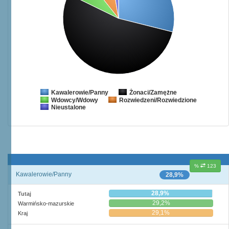
Żonaci/Zamężne
Kawalerowie/Panny
Wdowcy/Wdowy
Rozwiedzeni/Rozwiedzione
Nieustalone
%
123
Kawalerowie/Panny
28,9%
28,9%
Tutaj
29,2%
Warmińsko-mazurskie
29,1%
Kraj