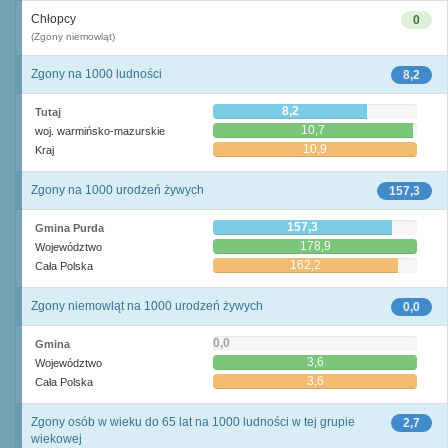
Chłopcy
0
(Zgony niemowląt)
Zgony na 1000 ludności
8,2
8,2
Tutaj
10,7
woj. warmińsko-mazurskie
10,9
Kraj
Zgony na 1000 urodzeń żywych
157,3
157,3
Gmina Purda
178,9
Województwo
162,2
Cała Polska
Zgony niemowląt na 1000 urodzeń żywych
0,0
0,0
Gmina
3,6
Województwo
3,6
Cała Polska
Zgony osób w wieku do 65 lat na 1000 ludności w tej grupie
2,7
wiekowej