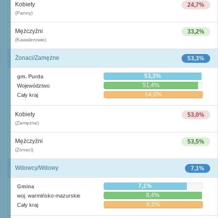
Kobiety
24,7%
(Panny)
Mężczyźni
33,2%
(Kawalerowie)
Żonaci/Zamężne
53,3%
53,3%
gm. Purda
51,4%
Województwo
54,0%
Cały kraj
Kobiety
53,0%
(Zamężne)
Mężczyźni
53,5%
(Żonaci)
Wdowcy/Wdowy
7,1%
7,1%
Gmina
8,4%
woj. warmińsko-mazurskie
8,5%
Cały kraj