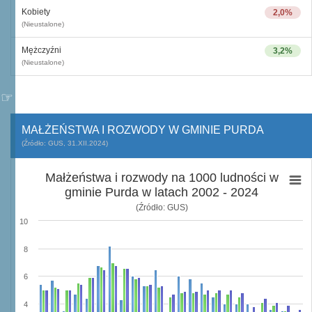
Kobiety
2,0%
(Nieustalone)
Mężczyźni
3,2%
(Nieustalone)
MAŁŻEŃSTWA I ROZWODY W GMINIE PURDA
(Źródło: GUS, 31.XII.2024)
Małżeństwa i rozwody na 1000 ludności w
gminie Purda w latach 2002 - 2024
(Źródło: GUS)
10
8
6
4