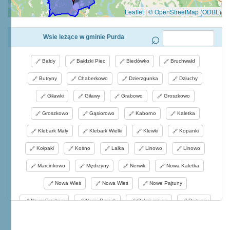
Leaflet
|
© OpenStreetMap (ODBL)
Wsie leżące w gminie Purda
Bałdy
Bałdzki Piec
Biedówko
Bruchwałd
Butryny
Chaberkowo
Dzierzgunka
Dziuchy
Giławki
Giławy
Grabowo
Groszkowo
Groszkowo
Gąsiorowo
Kaborno
Kaletka
Klebark Mały
Klebark Wielki
Klewki
Kopanki
Kołpaki
Kośno
Lalka
Linowo
Linowo
Marcinkowo
Mędrzyny
Nerwik
Nowa Kaletka
Nowa Wieś
Nowa Wieś
Nowe Pajtuny
Nowy Przykop
Nowy Ramuk
Ostrzeszewo
Pajtuny
Pajtuński Młyn
Patryki
Pokrzywy
Prejłowo