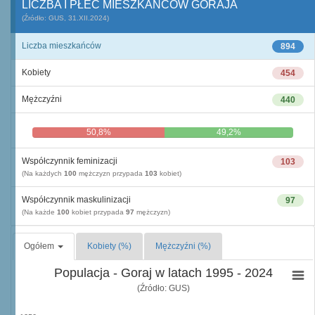
LICZBA I PŁEĆ MIESZKAŃCÓW GORAJA
(Źródło: GUS, 31.XII.2024)
Liczba mieszkańców
894
Kobiety
454
Mężczyźni
440
50,8%
49,2%
Współczynnik feminizacji
103
(Na każdych
100
mężczyzn przypada
103
kobiet)
Współczynnik maskulinizacji
97
(Na każde
100
kobiet przypada
97
mężczyzn)
Ogółem
Kobiety (%)
Mężczyźni (%)
Populacja - Goraj w latach 1995 - 2024
(Źródło: GUS)