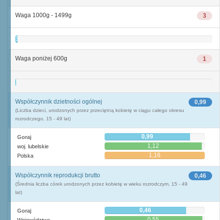
Waga 1000g - 1499g
3
3
Waga poniżej 600g
1
1
Współczynnik dzietności ogólnej
0,99
(Liczba dzieci, urodzonych przez przeciętną kobietę w ciągu całego okresu
rozrodczego, 15 - 49 lat)
0,99
Goraj
1,12
woj. lubelskie
1,16
Polska
Współczynnik reprodukcji brutto
0,46
(Średnia liczba córek urodzonych przez kobietę w wieku rozrodczym, 15 - 49
lat)
0,46
Goraj
0,55
Województwo