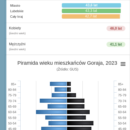
43,6 lat
Miasto
43,3 lat
Lubelskie
42,7 lat
Cały kraj
Kobiety
46,0 lat
(średni wiek)
Mężczyźni
41,1 lat
(średni wiek)
Piramida wieku mieszkańców Goraja, 2023
(Źródło: GUS)
85+
85+
80-84
80-84
75-79
75-79
70-74
70-74
65-69
65-69
60-64
60-64
55-59
55-59
50-54
50-54
45-49
45-49