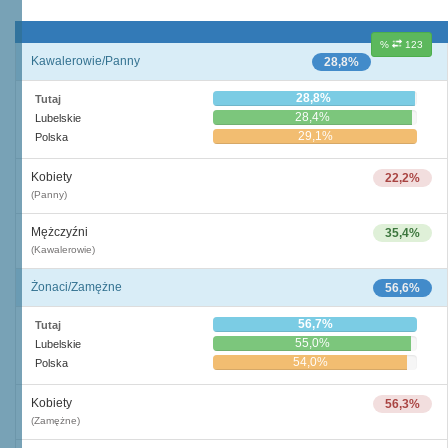
%
123
Kawalerowie/Panny
28,8%
28,8%
Tutaj
28,4%
Lubelskie
29,1%
Polska
Kobiety
22,2%
(Panny)
Mężczyźni
35,4%
(Kawalerowie)
Żonaci/Zamężne
56,6%
56,7%
Tutaj
55,0%
Lubelskie
54,0%
Polska
Kobiety
56,3%
(Zamężne)