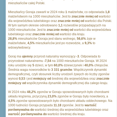
mieszkańców całej Polski.
Mieszkańcy Goraja zawarli w 2024 roku
1
małżeństw, co odpowiada
1,8
małżeństwom na 1000 mieszkańców. Jest to
znacznie mniej od
wartości
dla województwa lubelskiego oraz
znacznie mniej od
wartości dla Polski.
W tym samym okresie odnotowano
1,1
rozwodów przypadających na
1000 mieszkańców. Jest to
znacznie mniej od
wartości dla województwa
lubelskiego oraz
znacznie mniej od
wartości dla kraju.
28,8%
mieszkańców Goraja jest stanu wolnego,
56,6%
żyje w
małżeństwie,
4,5%
mieszkańców jest po rozwodzie, a
9,3%
to
wdowy/wdowcy.
Goraj ma
ujemny
przyrost naturalny wynoszący
-3
. Odpowiada to
przyrostowi naturalnemu
-7,54
na 1000 mieszkańców Goraja. W 2024
roku urodziło się
5
dzieci, w tym
60,0%
dziewczynek i
40,0%
chłopców.
Średnia waga noworodków to
3 331 gramów
. Współczynnik dynamiki
demograficznej, czyli stosunek liczby urodzeń żywych do liczby zgonów
wynosi
0,53
i jest
mniejszy od
średniej dla województwa oraz
znacznie
mniejszy od
współczynnika dynamiki demograficznej dla całego kraju.
W 2024 roku
48,2%
zgonów w Goraju spowodowanych było chorobami
układu krążenia, przyczyną
23,0%
zgonów w Goraju były nowotwory, a
4,5%
zgonów spowodowanych było chorobami układu oddechowego. Na
1000 ludności Goraja przypada
11.18
zgonów. Jest to
wartość
porównywalna do
wartości średniej dla województwa lubelskiego oraz
wartość porównywalna do
wartości średniej dla kraju.