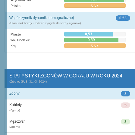
0,57
Polska
Współczynnik dynamiki demograficznej
0,53
(Stosunek liczby urodzeń żywych do liczby zgonów)
0,53
Miasto
0,59
woj. lubelskie
0,67
Kraj
STATYSTYKI ZGONÓW W GORAJU W ROKU 2024
(Źródło: GUS, 31.XII.2024)
Zgony
8
Kobiety
5
(Zgony)
Mężczyźni
3
(Zgony)