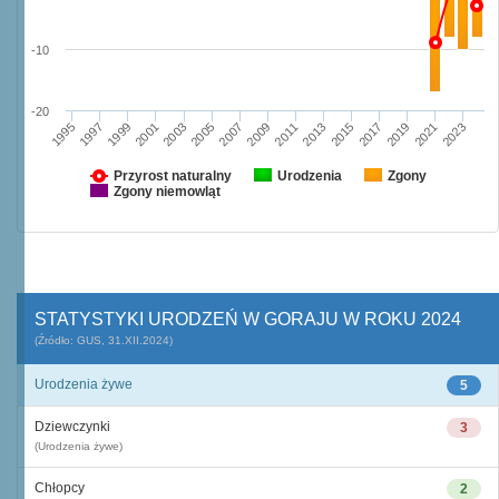
-10
-20
1995
2003
2011
2019
1997
2005
2013
2021
1999
2007
2015
2023
2001
2009
2017
Przyrost naturalny
Urodzenia
Zgony
Zgony niemowląt
STATYSTYKI URODZEŃ W GORAJU W ROKU 2024
(Źródło: GUS, 31.XII.2024)
Urodzenia żywe
5
Dziewczynki
3
(Urodzenia żywe)
Chłopcy
2