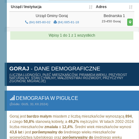
Urząd / Instytucja
Adres
Urząd Gminy Goraj
Bednarska 1
23-450 Goraj
(84) 685-80-02
(84) 685-81-18
Wpisy 1 do 1 z 1 wszystkich
GORAJ
- DANE DEMOGRAFICZNE
(LICZBA LUDNOŚCI, PŁEĆ MIESZKAŃCÓW, PIRAMIDA WIEKU, PRZYROST
NATURALNY, STAN CYWILNY, MAŁŻEŃSTWA I ROZWODY, PRZYCZYNY
ZGONÓW, MIGRACJE)
DEMOGRAFIA W PIGUŁCE
(Źródło: GUS, 31.XII.2024)
Goraj jest
bardzo małym
miastem z liczbą mieszkańców wynoszącą
894
,
z czego
50,8%
stanowią kobiety, a
49,2%
mężczyźni. W latach 2002-2024
liczba mieszkańców
zmalała
o
12,4%
. Średni wiek mieszkańców wynosi
43,6 lat
i jest
porównywalny do
średniego wieku mieszkańców
województwa lubelskiego oraz
porównywalny do
średniego wieku