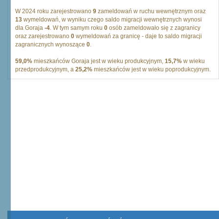
W 2024 roku zarejestrowano
9
zameldowań w ruchu wewnętrznym oraz
13
wymeldowań, w wyniku czego saldo migracji wewnętrznych wynosi
dla Goraja
-4
. W tym samym roku
0
osób zameldowało się z zagranicy
oraz zarejestrowano
0
wymeldowań za granicę - daje to saldo migracji
zagranicznych wynoszące
0
.
59,0%
mieszkańców Goraja jest w wieku produkcyjnym,
15,7%
w wieku
przedprodukcyjnym, a
25,2%
mieszkańców jest w wieku poprodukcyjnym.