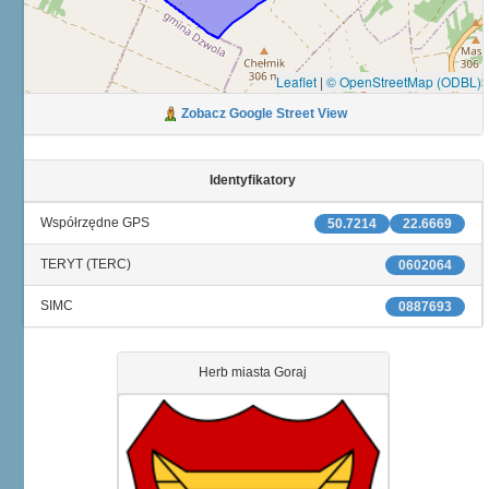
Leaflet
|
© OpenStreetMap (ODBL)
Zobacz Google Street View
Identyfikatory
Współrzędne GPS
50.7214
22.6669
TERYT (TERC)
0602064
SIMC
0887693
Herb miasta Goraj