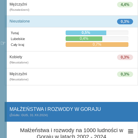
Mężczyźni
4,4%
(Rozwiedzeni)
Nieustalone
0,3%
0,5%
Tutaj
0,4%
Lubelskie
0,7%
Cały kraj
Kobiety
0,3%
(Nieustalone)
Mężczyźni
0,3%
(Nieustalone)
MAŁŻEŃSTWA I ROZWODY W GORAJU
(Źródło: GUS, 31.XII.2024)
Małżeństwa i rozwody na 1000 ludności w
Goraju w latach 2002 - 2024