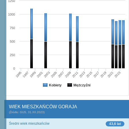
1250
1000
750
500
250
0
2003
2019
2005
2021
2007
2023
2009
1995
2011
1997
2013
1999
2015
2001
2017
Kobiety
Mężczyźni
WIEK MIESZKAŃCÓW GORAJA
(Źródło: GUS, 31.XII.2023)
Średni wiek mieszkańców
43,6 lat