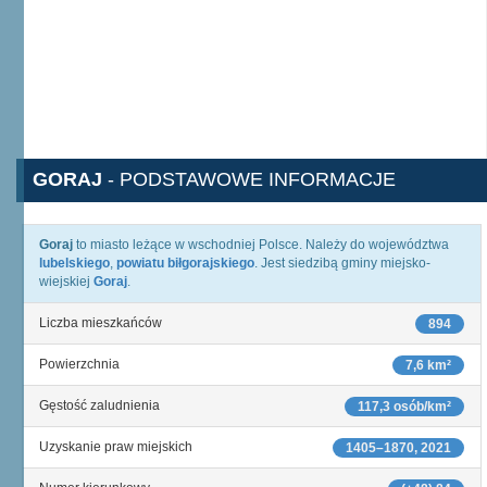
GORAJ
- PODSTAWOWE INFORMACJE
Goraj
to miasto leżące w wschodniej Polsce. Należy do województwa
lubelskiego
,
powiatu biłgorajskiego
. Jest siedzibą gminy miejsko-
wiejskiej
Goraj
.
Liczba mieszkańców
894
Powierzchnia
7,6 km²
Gęstość zaludnienia
117,3 osób/km²
Uzyskanie praw miejskich
1405–1870, 2021