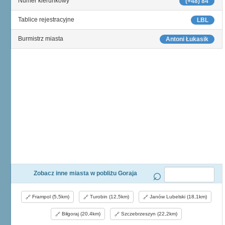
Numer kierunkowy
(+48) 84
Tablice rejestracyjne
LBL
Burmistrz miasta
Antoni Łukasik
Zobacz inne miasta w pobliżu Goraja
Frampol (5,5km)
Turobin (12,5km)
Janów Lubelski (18,1km)
Biłgoraj (20,4km)
Szczebrzeszyn (22,2km)