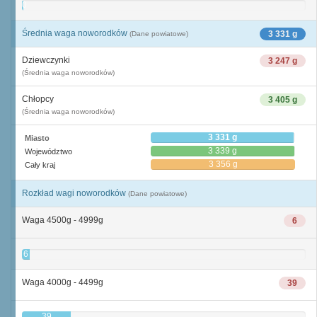
0
Średnia waga noworodków
3 331 g
(Dane powiatowe)
Dziewczynki
3 247 g
(Średnia waga noworodków)
Chłopcy
3 405 g
(Średnia waga noworodków)
3 331 g
Miasto
3 339 g
Województwo
3 356 g
Cały kraj
Rozkład wagi noworodków
(Dane powiatowe)
Waga 4500g - 4999g
6
6
Waga 4000g - 4499g
39
39