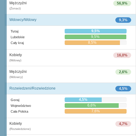
Mężczyźni
56,9%
(Żonaci)
Wdowcy/Wdowy
9,3%
9,5%
Tutaj
9,5%
Lubelskie
8,5%
Cały kraj
Kobiety
16,0%
(Wdowy)
Mężczyźni
2,6%
(Wdowcy)
Rozwiedzeni/Rozwiedzione
4,5%
4,5%
Goraj
6,6%
Województwo
7,6%
Cała Polska
Kobiety
4,7%
(Rozwiedzione)