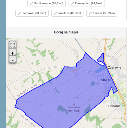
Modliborzyce (24,0km)
Zwierzyniec (24,8km)
Bychawa (33,9km)
Józefów (38,2km)
Kraśnik (38,2km)
Goraj na mapie