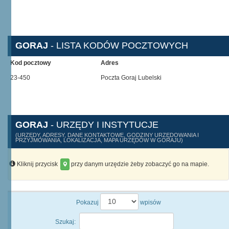
GORAJ
- LISTA KODÓW POCZTOWYCH
Kod pocztowy
Adres
23-450
Poczta Goraj Lubelski
GORAJ
- URZĘDY I INSTYTUCJE
(URZĘDY, ADRESY, DANE KONTAKTOWE, GODZINY URZĘDOWANIA I
PRZYJMOWANIA, LOKALIZACJA, MAPA URZĘDÓW W GORAJU)
Kliknij przycisk
przy danym urzędzie żeby zobaczyć go na mapie.
Pokazuj
wpisów
Szukaj: