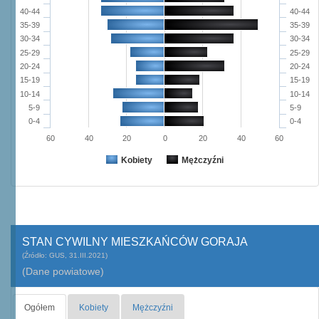
40-44
40-44
35-39
35-39
30-34
30-34
25-29
25-29
20-24
20-24
15-19
15-19
10-14
10-14
5-9
5-9
0-4
0-4
60
40
20
0
20
40
60
Kobiety
Mężczyźni
STAN CYWILNY MIESZKAŃCÓW GORAJA
(Źródło: GUS, 31.III.2021)
(Dane powiatowe)
Ogółem
Kobiety
Mężczyźni