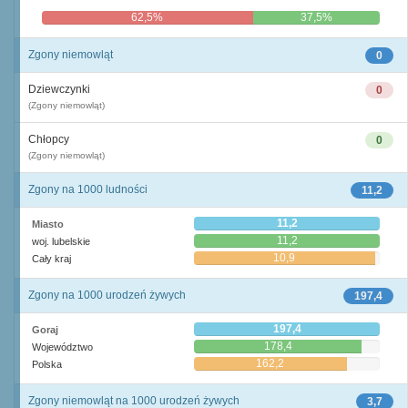
62,5%
37,5%
Zgony niemowląt
0
Dziewczynki
0
(Zgony niemowląt)
Chłopcy
0
(Zgony niemowląt)
Zgony na 1000 ludności
11,2
11,2
Miasto
11,2
woj. lubelskie
10,9
Cały kraj
Zgony na 1000 urodzeń żywych
197,4
197,4
Goraj
178,4
Województwo
162,2
Polska
Zgony niemowląt na 1000 urodzeń żywych
3,7