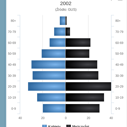
2002
(Źródło: GUS)
80+
80+
70-79
70-79
60-69
60-69
50-59
50-59
40-49
40-49
30-39
30-39
20-29
20-29
10-19
10-19
0-9
0-9
40
20
0
20
40
Kobiety
Mężczyźni