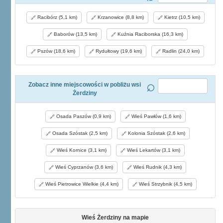
Racibórz (5,1 km)
Krzanowice (8,8 km)
Kietrz (10,5 km)
Baborów (13,5 km)
Kuźnia Raciborska (16,3 km)
Pszów (18,6 km)
Rydułtowy (19,6 km)
Radlin (24,0 km)
Zobacz inne miejscowości w pobliżu wsi
Żerdziny
Osada Paszów (0,9 km)
Wieś Pawłów (1,6 km)
Osada Szóstak (2,5 km)
Kolonia Szóstak (2,6 km)
Wieś Kornice (3,1 km)
Wieś Lekartów (3,1 km)
Wieś Cyprzanów (3,6 km)
Wieś Rudnik (4,3 km)
Wieś Pietrowice Wielkie (4,4 km)
Wieś Strzybnik (4,5 km)
Wieś Żerdziny na mapie