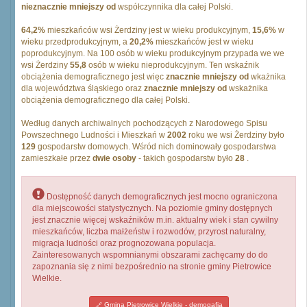
nieznacznie mniejszy od
współczynnika dla całej Polski.
64,2%
mieszkańców wsi Żerdziny jest w wieku produkcyjnym,
15,6%
w
wieku przedprodukcyjnym, a
20,2%
mieszkańców jest w wieku
poprodukcyjnym. Na 100 osób w wieku produkcyjnym przypada we we
wsi Żerdziny
55,8
osób w wieku nieprodukcyjnym. Ten wskaźnik
obciążenia demograficznego jest więc
znacznie mniejszy od
wkażnika
dla województwa śląskiego oraz
znacznie mniejszy od
wskażnika
obciążenia demograficznego dla całej Polski.
Według danych archiwalnych pochodzących z Narodowego Spisu
Powszechnego Ludności i Mieszkań w
2002
roku we wsi Żerdziny było
129
gospodarstw domowych. Wśród nich dominowały gospodarstwa
zamieszkałe przez
dwie osoby
- takich gospodarstw było
28
.
Dostępność danych demograficznych jest mocno ograniczona
dla miejscowości statystycznych. Na poziomie gminy dostępnych
jest znacznie więcej wskaźników m.in. aktualny wiek i stan cywilny
mieszkańców, liczba małżeństw i rozwodów, przyrost naturalny,
migracja ludności oraz prognozowana populacja.
Zainteresowanych wspomnianymi obszarami zachęcamy do do
zapoznania się z nimi bezpośrednio na stronie gminy Pietrowice
Wielkie.
Gmina Pietrowice Wielkie - demogafia