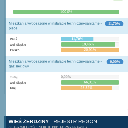
0,0%
100,0%
Mieszkania wyposażone w instalacje techniczno-sanitarne -
11,70%
piece
11,70%
Wieś
19,46%
woj. śląskie
20,91%
Polska
Mieszkania wyposażone w instalacje techniczno-sanitarne -
0,00%
gaz sieciowy
0,00%
Tutaj
66,31%
woj. śląskie
58,32%
Kraj
WIEŚ ŻERDZINY
- REJESTR REGON
(KLASY WIELKOŚCI, SEKCJE PKD, FORMY PRAWNE)