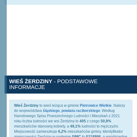
WIEŚ ŻERDZINY
- PODSTAWOWE
INFORMACJE
Wieś Żerdziny
to wieś leżąca w gminie
Pietrowice Wielkie
. Należy
do województwa
śląskiego
,
powiatu raciborskiego
. Według
Narodowego Spisu Powszechnego Ludności i Mieszkań z 2021
roku liczba ludności we wsi Żerdziny to
405
z czego
50,9%
mieszkańców stanowią kobiety, a
49,1%
ludności to mężczyźni.
Miejscowość zamieszkuje
6,2%
mieszkańców gminy. Identyfikator
miejscowości Żerdziny w systemie
SIMC
to
0218986
, a współrzędne