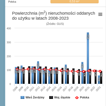
2
0,53 m
Polska
2
Powierzchnia (m
) nieruchomości oddanych
do użytku w latach 2008-2023
(Źródło: GUS)
400
371,0
300
200
163,0
159,0
140,0
132,0
127,1
128,0
125,7
125,5
126,0
125,5
100
122,3
120,4
120,9
120,0
119,8
116,0
116,4
112,6
112,0
108,3
107,3
101,8
100,0
95,9
94,0
62,0
0
2008
2009
2010
2011
2012
2013
2014
2015
2016
2017
2018
2019
2020
2021
2022
2023
Wieś Żerdziny
Woj. śląskie
Polska