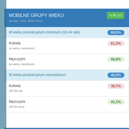
MOBILNE GRUPY WIEKU
%
123
(Źródło: GUS, NSP 2021)
W wieku produkcyjnym mobilnym (18-44 lata)
60,0%
Kobiety
61,3%
(w wieku mobilnym)
Mężczyźni
58,9%
(w wieku mobilnym)
W wieku produkcyjnym niemobilnym
40,0%
Kobiety
38,7%
(45-59 lat)
Mężczyźni
41,1%
(45-64 lata)