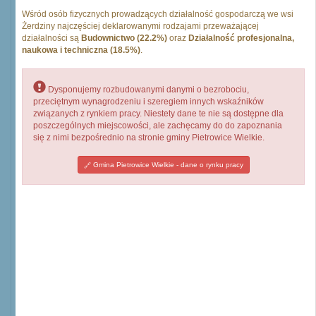
Wśród osób fizycznych prowadzących działalność gospodarczą we wsi
Żerdziny najczęściej deklarowanymi rodzajami przeważającej
działalności są
Budownictwo (22.2%)
oraz
Działalność profesjonalna,
naukowa i techniczna (18.5%)
.
Dysponujemy rozbudowanymi danymi o bezrobociu,
przeciętnym wynagrodzeniu i szeregiem innych wskaźników
związanych z rynkiem pracy. Niestety dane te nie są dostępne dla
poszczególnych miejscowości, ale zachęcamy do do zapoznania
się z nimi bezpośrednio na stronie gminy Pietrowice Wielkie.
Gmina Pietrowice Wielkie - dane o rynku pracy