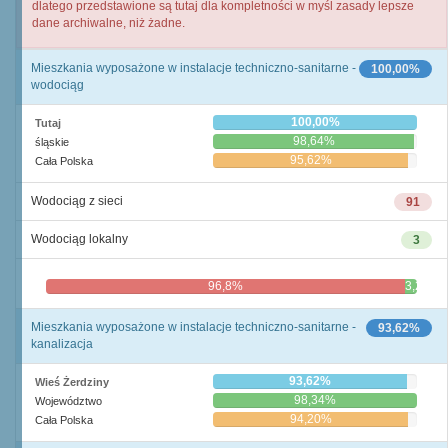
dlatego przedstawione są tutaj dla kompletności w myśl zasady lepsze
dane archiwalne, niż żadne.
Mieszkania wyposażone w instalacje techniczno-sanitarne -
100,00%
wodociąg
100,00%
Tutaj
98,64%
śląskie
95,62%
Cała Polska
Wodociąg z sieci
91
Wodociąg lokalny
3
96,8%
3,2%
Mieszkania wyposażone w instalacje techniczno-sanitarne -
93,62%
kanalizacja
93,62%
Wieś Żerdziny
98,34%
Województwo
94,20%
Cała Polska