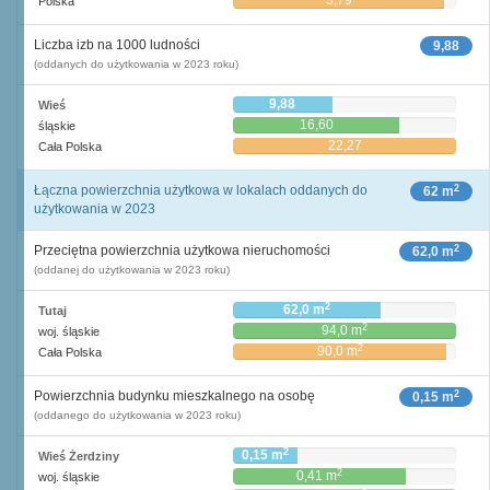
3,79
Polska
Liczba izb na 1000 ludności
9,88
(oddanych do użytkowania w 2023 roku)
9,88
Wieś
16,60
śląskie
22,27
Cała Polska
2
Łączna powierzchnia użytkowa w lokalach oddanych do
62 m
użytkowania w 2023
2
Przeciętna powierzchnia użytkowa nieruchomości
62,0 m
(oddanej do użytkowania w 2023 roku)
2
62,0 m
Tutaj
2
94,0 m
woj. śląskie
2
90,0 m
Cała Polska
2
Powierzchnia budynku mieszkalnego na osobę
0,15 m
(oddanego do użytkowania w 2023 roku)
2
0,15 m
Wieś Żerdziny
2
0,41 m
woj. śląskie