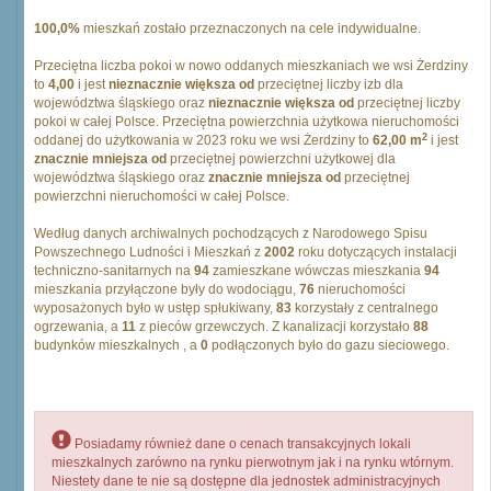
100,0%
mieszkań zostało przeznaczonych na cele indywidualne.
Przeciętna liczba pokoi w nowo oddanych mieszkaniach we wsi Żerdziny
to
4,00
i jest
nieznacznie większa od
przeciętnej liczby izb dla
województwa śląskiego oraz
nieznacznie większa od
przeciętnej liczby
pokoi w całej Polsce. Przeciętna powierzchnia użytkowa nieruchomości
2
oddanej do użytkowania w 2023 roku we wsi Żerdziny to
62,00 m
i jest
znacznie mniejsza od
przeciętnej powierzchni użytkowej dla
województwa śląskiego oraz
znacznie mniejsza od
przeciętnej
powierzchni nieruchomości w całej Polsce.
Według danych archiwalnych pochodzących z Narodowego Spisu
Powszechnego Ludności i Mieszkań z
2002
roku dotyczących instalacji
techniczno-sanitarnych na
94
zamieszkane wówczas mieszkania
94
mieszkania przyłączone były do wodociągu,
76
nieruchomości
wyposażonych było w ustęp spłukiwany,
83
korzystały z centralnego
ogrzewania, a
11
z pieców grzewczych. Z kanalizacji korzystało
88
budynków mieszkalnych , a
0
podłączonych było do gazu sieciowego.
Posiadamy również dane o cenach transakcyjnych lokali
mieszkalnych zarówno na rynku pierwotnym jak i na rynku wtórnym.
Niestety dane te nie są dostępne dla jednostek administracyjnych