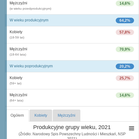
Mężczyźni
14,6%
(w wieku przedprodukcyjnym)
W wieku produkcyjnym
64,2%
Kobiety
57,8%
(18-59 lat)
Mężczyźni
70,9%
(18-64 lata)
W wieku poprodukcyjnym
20,2%
Kobiety
25,7%
(59+ lat)
Mężczyźni
14,6%
(64+ lata)
Ogółem
Kobiety
Mężczyźni
Produkcyjne grupy wieku, 2021
(Źródło: Narodowy Spis Powszechny Ludności i Mieszkań, NSP
2021)