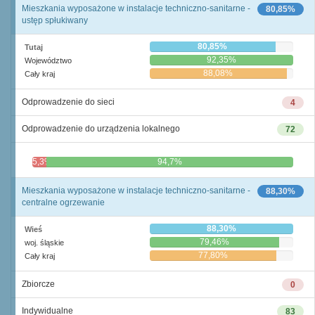
Mieszkania wyposażone w instalacje techniczno-sanitarne -
80,85%
ustęp spłukiwany
80,85%
Tutaj
92,35%
Województwo
88,08%
Cały kraj
Odprowadzenie do sieci
4
Odprowadzenie do urządzenia lokalnego
72
5,3%
94,7%
Mieszkania wyposażone w instalacje techniczno-sanitarne -
88,30%
centralne ogrzewanie
88,30%
Wieś
79,46%
woj. śląskie
77,80%
Cały kraj
Zbiorcze
0
Indywidualne
83