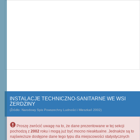
INSTALACJE TECHNICZNO-SANITARNE WE WSI
ŻERDZINY
(Źródło: Narodowy Spis Powszechny Ludności i Mieszkań 2002)
Proszę zwrócić uwagę na to, że dane prezentowane w tej sekcji
pochodzą z
2002
roku i mogą już być mocno nieaktualne. Jednakże są to
najświeższe dostępne dane tego typu dla miejscowości statystycznych