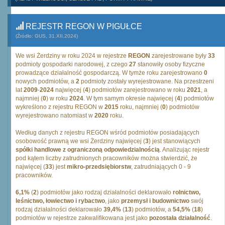
REJESTR REGON W PIGUŁCE
(Źródło: GUS, 31.XII.2024)
We wsi Żerdziny w roku 2024 w rejestrze
REGON
zarejestrowane były
33
podmioty gospodarki narodowej, z czego
27
stanowiły osoby fizyczne
prowadzące działalność gospodarczą. W tymże roku zarejestrowano
0
nowych podmiotów, a
2
podmioty zostały wyrejestrowane. Na przestrzeni
lat
2009
-
2024
najwięcej (
4
) podmiotów zarejestrowano w roku
2021
, a
najmniej (
0
) w roku
2024
. W tym samym okresie najwięcej (
4
) podmiotów
wykreślono z rejestru REGON w
2015
roku, najmniej (
0
) podmiotów
wyrejestrowano natomiast w
2020
roku.
Według danych z rejestru REGON wśród podmiotów posiadających
osobowość prawną we wsi Żerdziny najwięcej (
3
) jest stanowiących
spółki handlowe z ograniczoną odpowiedzialnością
. Analizując rejestr
pod kątem liczby zatrudnionych pracowników można stwierdzić, że
najwięcej (
33
) jest
mikro-przedsiębiorstw
, zatrudniających 0 - 9
pracowników.
6,1%
(
2
) podmiotów jako rodzaj działalności deklarowało
rolnictwo,
leśnictwo, łowiectwo i rybactwo
, jako
przemysł i budownictwo
swój
rodzaj działalności deklarowało
39,4%
(
13
) podmiotów, a
54,5%
(
18
)
podmiotów w rejestrze zakwalifikowana jest jako
pozostała działalność
.