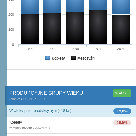
200
100
0
1998
2002
2009
2011
2021
Kobiety
Mężczyźni
PRODUKCYJNE GRUPY WIEKU
%
123
(Źródło: GUS, NSP 2021)
W wieku przedprodukcyjnym (<18 lat)
15,6%
Kobiety
16,5%
(w wieku przedprodukcyjnym)