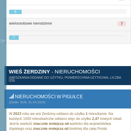
9
wieloosobowe nierodzinne
7
7
WIEŚ ŻERDZINY
- NIERUCHOMOŚCI
(MIESZKANIA ODDANE DO UŻYTKU, POWIERZCHNIA UŻYTKOWA, LICZBA
IZB)
NIERUCHOMOŚCI W PIGUŁCE
(Źródło: GUS, 31.XII.2023)
W
2023
roku we wsi Żerdziny oddano do użytku
1
mieszkanie. Na
każdych 1000 mieszkańców oddano więc do użytku
2,47
nowych lokali.
Jest to wartość
znacznie mniejsza od
wartości dla województwa
śląskiego oraz
znacznie mniejsza od
średniej dla całej Polski.