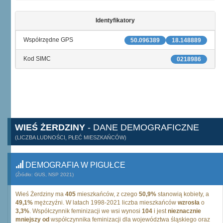
Identyfikatory
Współrzędne GPS
50.096389
18.148889
Kod SIMC
0218986
WIEŚ ŻERDZINY
- DANE DEMOGRAFICZNE
(LICZBA LUDNOŚCI, PŁEĆ MIESZKAŃCÓW)
DEMOGRAFIA W PIGUŁCE
(Źródło: GUS, NSP 2021)
Wieś Żerdziny ma
405
mieszkańców, z czego
50,9%
stanowią kobiety, a
49,1%
mężczyźni. W latach 1998-2021 liczba mieszkańców
wzrosła
o
3,3%
. Współczynnik feminizacji we wsi wynosi
104
i jest
nieznacznie
mniejszy od
współczynnika feminizacji dla województwa śląskiego oraz