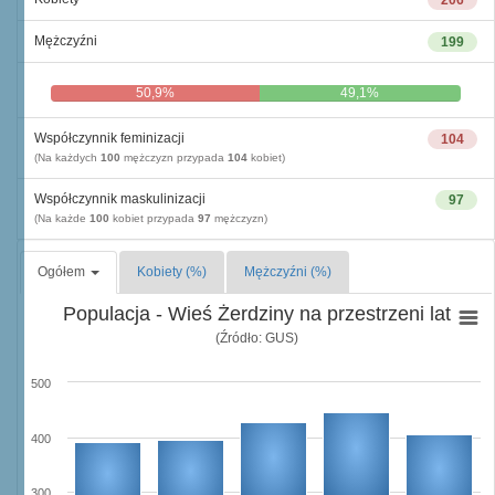
206
Mężczyźni
199
50,9%
49,1%
Współczynnik feminizacji
104
(Na każdych
100
mężczyzn przypada
104
kobiet)
Współczynnik maskulinizacji
97
(Na każde
100
kobiet przypada
97
mężczyzn)
Ogółem
Kobiety (%)
Mężczyźni (%)
Populacja - Wieś Żerdziny na przestrzeni lat
(Źródło: GUS)
500
400
300