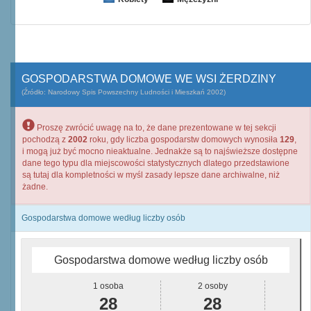
GOSPODARSTWA DOMOWE WE WSI ŻERDZINY
(Źródło: Narodowy Spis Powszechny Ludności i Mieszkań 2002)
Proszę zwrócić uwagę na to, że dane prezentowane w tej sekcji
pochodzą z
2002
roku, gdy liczba gospodarstw domowych wynosiła
129
,
i mogą już być mocno nieaktualne. Jednakże są to najświeższe dostępne
dane tego typu dla miejscowości statystycznych dlatego przedstawione
są tutaj dla kompletności w myśl zasady lepsze dane archiwalne, niż
żadne.
Gospodarstwa domowe według liczby osób
Gospodarstwa domowe według liczby osób
1 osoba
2 osoby
28
28