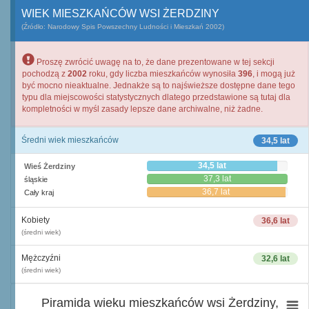
WIEK MIESZKAŃCÓW WSI ŻERDZINY
(Źródło: Narodowy Spis Powszechny Ludności i Mieszkań 2002)
Proszę zwrócić uwagę na to, że dane prezentowane w tej sekcji
pochodzą z
2002
roku, gdy liczba mieszkańców wynosiła
396
, i mogą już
być mocno nieaktualne. Jednakże są to najświeższe dostępne dane tego
typu dla miejscowości statystycznych dlatego przedstawione są tutaj dla
kompletności w myśl zasady lepsze dane archiwalne, niż żadne.
Średni wiek mieszkańców
34,5 lat
34,5 lat
Wieś Żerdziny
37,3 lat
śląskie
36,7 lat
Cały kraj
Kobiety
36,6 lat
(średni wiek)
Mężczyźni
32,6 lat
(średni wiek)
Piramida wieku mieszkańców wsi Żerdziny,