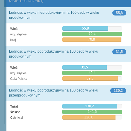
(Źródło: GUS, NSP 2021)
Ludność w wieku nieprodukcyjnym na 100 osób w wieku
55,8
produkcyjnym
55,8
Wieś
72,4
woj. śląskie
70,8
Kraj
Ludność w wieku poprodukcyjnym na 100 osób w wieku
31,5
produkcyjnym
31,5
Wieś
42,4
woj. śląskie
39,5
Cała Polska
Ludność w wieku poprodukcyjnym na 100 osób w wieku
130,2
przedprodukcyjnym
130,2
Tutaj
141,6
śląskie
126,0
Cały kraj