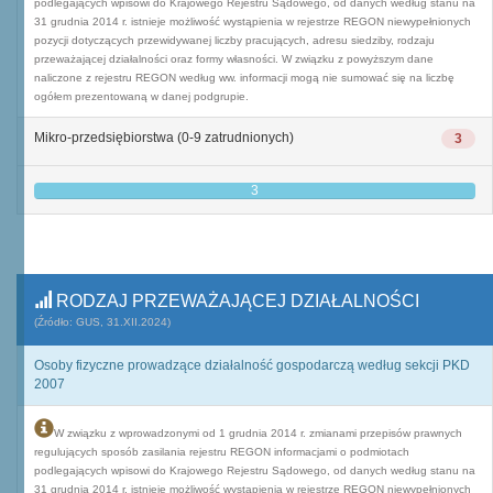
podlegających wpisowi do Krajowego Rejestru Sądowego, od danych według stanu na
31 grudnia 2014 r. istnieje możliwość wystąpienia w rejestrze REGON niewypełnionych
pozycji dotyczących przewidywanej liczby pracujących, adresu siedziby, rodzaju
przeważającej działalności oraz formy własności. W związku z powyższym dane
naliczone z rejestru REGON według ww. informacji mogą nie sumować się na liczbę
ogółem prezentowaną w danej podgrupie.
Mikro-przedsiębiorstwa (0-9 zatrudnionych)
3
3
RODZAJ PRZEWAŻAJĄCEJ DZIAŁALNOŚCI
(Źródło: GUS, 31.XII.2024)
Osoby fizyczne prowadzące działalność gospodarczą według sekcji PKD
2007
W związku z wprowadzonymi od 1 grudnia 2014 r. zmianami przepisów prawnych
regulujących sposób zasilania rejestru REGON informacjami o podmiotach
podlegających wpisowi do Krajowego Rejestru Sądowego, od danych według stanu na
31 grudnia 2014 r. istnieje możliwość wystąpienia w rejestrze REGON niewypełnionych