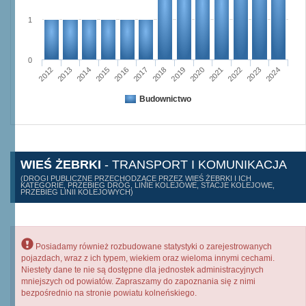
1
0
2015
2012
2022
2019
2013
2016
2023
2020
2017
2014
2024
2018
2021
Budownictwo
WIEŚ ŻEBRKI
- TRANSPORT I KOMUNIKACJA
(DROGI PUBLICZNE PRZECHODZĄCE PRZEZ WIEŚ ŻEBRKI I ICH
KATEGORIE, PRZEBIEG DRÓG, LINIE KOLEJOWE, STACJE KOLEJOWE,
PRZEBIEG LINII KOLEJOWYCH)
Posiadamy również rozbudowane statystyki o zarejestrowanych
pojazdach, wraz z ich typem, wiekiem oraz wieloma innymi cechami.
Niestety dane te nie są dostępne dla jednostek administracyjnych
mniejszych od powiatów. Zapraszamy do zapoznania się z nimi
bezpośrednio na stronie powiatu kolneńskiego.