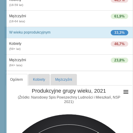
46,7%
(18-59 lat)
Mężczyźni
61,9%
(18-64 lata)
W wieku poprodukcyjnym
33,3%
Kobiety
46,7%
(59+ lat)
Mężczyźni
23,8%
(64+ lata)
Ogółem
Kobiety
Mężczyźni
Produkcyjne grupy wieku, 2021
(Źródło: Narodowy Spis Powszechny Ludności i Mieszkań, NSP
2021)