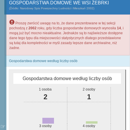
GOSPODARSTWA DOMOWE WE WSI ŻEBRKI
(Źródło: Narodowy Spis Powszechny Ludności i Mieszkań 2002)
Proszę zwrócić uwagę na to, że dane prezentowane w tej sekcji
pochodzą z
2002
roku, gdy liczba gospodarstw domowych wynosiła
14
, i
mogą już być mocno nieaktualne. Jednakże są to najświeższe dostępne
dane tego typu dla miejscowości statystycznych dlatego przedstawione
są tutaj dla kompletności w myśl zasady lepsze dane archiwalne, niż
żadne.
Gospodarstwa domowe według liczby osób
Gospodarstwa domowe według liczby osób
1 osoba
2 osoby
2
1
3 osoby
4 osoby