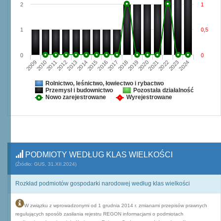
2
1
1
0,5
0
0
2009
2010
2011
2012
2013
2014
2015
2016
2017
2018
2019
2020
2021
2022
2023
2024
Rolnictwo, leśnictwo, łowiectwo i rybactwo
Przemysł i budownictwo
Pozostała działalność
Nowo zarejestrowane
Wyrejestrowane
PODMIOTY WEDŁUG KLAS WIELKOŚCI
(Źródło: GUS, 31.XII.2024)
Rozkład podmiotów gospodarki narodowej według klas wielkości
W związku z wprowadzonymi od 1 grudnia 2014 r. zmianami przepisów prawnych
regulujących sposób zasilania rejestru REGON informacjami o podmiotach