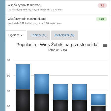
Współczynnik feminizacji
71
(Na każdych
100
mężczyzn przypada
71
kobiet)
Współczynnik maskulinizacji
140
(Na każde
100
kobiet przypada
140
mężczyzn)
Ogółem
Kobiety (%)
Mężczyźni (%)
Populacja - Wieś Żebrki na przestrzeni lat
(Źródło: GUS)
80
60
40
20