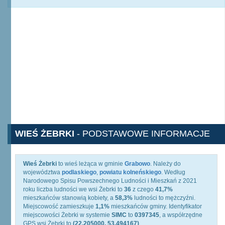
WIEŚ ŻEBRKI
- PODSTAWOWE INFORMACJE
Wieś Żebrki
to wieś leżąca w gminie
Grabowo
. Należy do
województwa
podlaskiego
,
powiatu kolneńskiego
. Według
Narodowego Spisu Powszechnego Ludności i Mieszkań z 2021
roku liczba ludności we wsi Żebrki to
36
z czego
41,7%
mieszkańców stanowią kobiety, a
58,3%
ludności to mężczyźni.
Miejscowość zamieszkuje
1,1%
mieszkańców gminy. Identyfikator
miejscowości Żebrki w systemie
SIMC
to
0397345
, a współrzędne
GPS wsi Żebrki to
(22.205000, 53.494167)
.