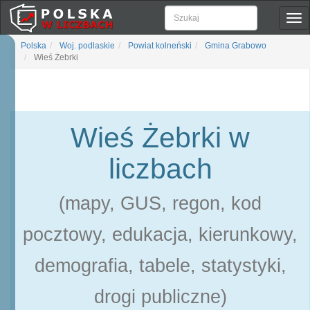
Pok
naw
Polska
Woj. podlaskie
Powiat kolneński
Gmina Grabowo
Wieś Żebrki
Wieś Żebrki w
liczbach
(mapy, GUS, regon, kod
pocztowy, edukacja, kierunkowy,
demografia, tabele, statystyki,
drogi publiczne)