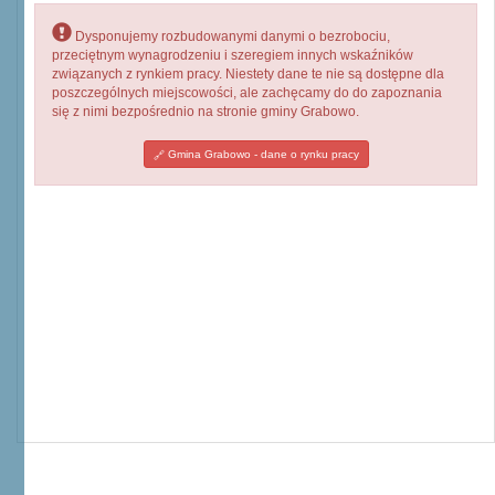
Dysponujemy rozbudowanymi danymi o bezrobociu,
przeciętnym wynagrodzeniu i szeregiem innych wskaźników
związanych z rynkiem pracy. Niestety dane te nie są dostępne dla
poszczególnych miejscowości, ale zachęcamy do do zapoznania
się z nimi bezpośrednio na stronie gminy Grabowo.
Gmina Grabowo - dane o rynku pracy