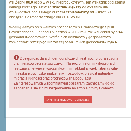
wsi Żebrki
80,0
osób w wieku nieprodukcyjnym. Ten wskaźnik obciążenia
demograficznego jest więc
znacznie większy od
wkażnika dla
województwa podlaskiego oraz
znacznie większy od
wskażnika
obciążenia demograficznego dla całej Polski.
Według danych archiwalnych pochodzących z Narodowego Spisu
Powszechnego Ludności i Mieszkań w
2002
roku we wsi Żebrki było
14
gospodarstw domowych. Wśród nich dominowały gospodarstwa
zamieszkałe przez
pięc lub więcej osób
- takich gospodarstw było
6
.
Dostępność danych demograficznych jest mocno ograniczona
dla miejscowości statystycznych. Na poziomie gminy dostępnych
jest znacznie więcej wskaźników m.in. aktualny wiek i stan cywilny
mieszkańców, liczba małżeństw i rozwodów, przyrost naturalny,
migracja ludności oraz prognozowana populacja.
Zainteresowanych wspomnianymi obszarami zachęcamy do do
zapoznania się z nimi bezpośrednio na stronie gminy Grabowo.
Gmina Grabowo - demogafia