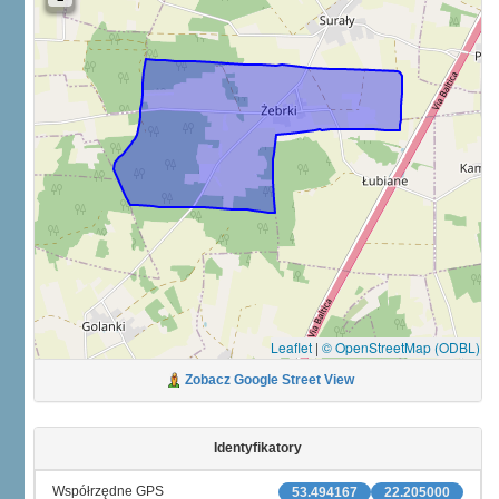
Leaflet
|
© OpenStreetMap (ODBL)
Zobacz Google Street View
Identyfikatory
Współrzędne GPS
53.494167
22.205000