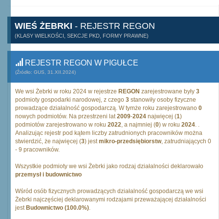
WIEŚ ŻEBRKI
- REJESTR REGON
(KLASY WIELKOŚCI, SEKCJE PKD, FORMY PRAWNE)
REJESTR REGON W PIGUŁCE
(Źródło: GUS, 31.XII.2024)
We wsi Żebrki w roku 2024 w rejestrze
REGON
zarejestrowane były
3
podmioty gospodarki narodowej, z czego
3
stanowiły osoby fizyczne
prowadzące działalność gospodarczą. W tymże roku zarejestrowano
0
nowych podmiotów. Na przestrzeni lat
2009
-
2024
najwięcej (
1
)
podmiotów zarejestrowano w roku
2022
, a najmniej (
0
) w roku
2024
. .
Analizując rejestr pod kątem liczby zatrudnionych pracowników można
stwierdzić, że najwięcej (
3
) jest
mikro-przedsiębiorstw
, zatrudniających 0
- 9 pracowników.
Wszystkie podmioty we wsi Żebrki jako rodzaj działalności deklarowało
przemysł i budownictwo
Wśród osób fizycznych prowadzących działalność gospodarczą we wsi
Żebrki najczęściej deklarowanymi rodzajami przeważającej działalności
jest
Budownictwo (100.0%)
.