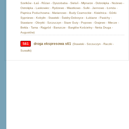
Szelków - Łaś - Różan - Dyszobaba - Sieluń - Młynarze - Dobrołęka - Nożewo -
Ostrołęka - Laskowiec - Rydzewo - Miastkowo - Sulki - Jannowo - Łomża -
Piątnica Poduchowna - Marianowo - Budy Czarnockie - Kisielnica - Górki-
Sypniewo - Kobylin - Stawiski - Świdry-Dobrzyce - Łubiane - Pasichy -
Stawiane - Obrytki - Szczuczyn - Stare Guty - Popowo - Grajewo - Miecze -
Bełda - Tama - Rajgród - Barszcze - Bargłów Kościelny - Netta Druga -
Augustów)
S61
droga ekspresowa s61
(Stawiski - Szczuczyn - Raczki -
Suwałki)