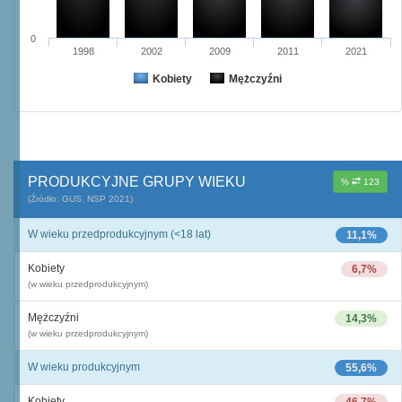
0
1998
2002
2009
2011
2021
Kobiety
Mężczyźni
PRODUKCYJNE GRUPY WIEKU
%
123
(Źródło: GUS, NSP 2021)
W wieku przedprodukcyjnym (<18 lat)
11,1%
Kobiety
6,7%
(w wieku przedprodukcyjnym)
Mężczyźni
14,3%
(w wieku przedprodukcyjnym)
W wieku produkcyjnym
55,6%
Kobiety