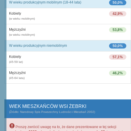
W wieku produkcyjnym mobilnym (18-44 lata)
50,0%
Kobiety
42,9%
(w wieku mobilnym)
Mężczyźni
53,8%
(w wieku mobilnym)
W wieku produkcyjnym niemobilnym
50,0%
Kobiety
57,1%
(45-59 lat)
Mężczyźni
46,2%
(45-64 lata)
WIEK MIESZKAŃCÓW WSI ŻEBRKI
(Źródło: Narodowy Spis Powszechny Ludności i Mieszkań 2002)
Proszę zwrócić uwagę na to, że dane prezentowane w tej sekcji