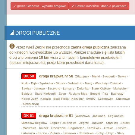
gmina Grabowo - wypadki drogowe
Powiat kolneński - dane o pojazdach
DROGI PUBLICZNE
Przez Wieś Żebrki nie przechodzi
żadna droga publiczna
zaliczana
do kategorii wojewódzkiej lub wyższej. Poniżej znajduje się lista takich
dróg w promieniu
10 km
wraz z ich typem i kompletnym przebiegiem
(spisem miejscowości, przez które przechodzi dana trasa).
DK 58
droga krajowa nr 58
(Olsztynek - Mierki - Swaderki - Selwa -
Kurki - Dąb - Zgniłocha - Dłużek - Jedwabno - Narty - Warchały - Dzierzki -
Sawica - Janowo - Szczytno - Lemany - Zielonka - Stare Kiejkuty - Marksoby -
Babięta - Stare Kiełbonki - Zgon - Ruciane-Nida - Snopki - Pisz - Babrosty -
Kocioł Duży - Kaliszki - Biała Piska - Kożuchy - Świdry - Czarnówek - Chojnowo
- Szczuczyn)
DK 61
droga krajowa nr 61
(Warszawa - Jabłonna - Legionowo -
Michałów-Reginów - Zegrze Południowe - Zegrze - Jadwisin - Stasi las - Serock
- Wierzbica - Klusek - Dzierżenin - Pogorzelec - Karniewek - Gzowo - Strzyże -
Łubienica - Kacice - Pułtusk - Kleszewo - Chmielewo - Boby - Orzyc - Stary