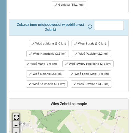
Goniądz (35,1 km)
Zobacz inne miejscowości w pobliżu wsi
Żebrki
Wieś Łubiane (1,0 km)
Wieś Surały (1,0 km)
Wieś Kamińskie (2,1 km)
Wieś Pasichy (2,2 km)
Wieś Marki (2,6 km)
Wieś Świdry Podleśne (2,8 km)
Wieś Golanki (2,8 km)
Wieś Łebki Małe (3,0 km)
Wieś Kownacin (3,1 km)
Wieś Stawiane (3,3 km)
Wieś Żebrki na mapie