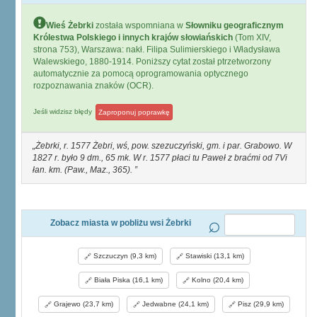
Wieś Żebrki
została wspomniana w
Słowniku geograficznym
Królestwa Polskiego i innych krajów słowiańskich
(Tom XIV,
strona 753), Warszawa: nakł. Filipa Sulimierskiego i Władysława
Walewskiego, 1880-1914. Poniższy cytat został ptrzetworzony
automatycznie za pomocą oprogramowania optycznego
rozpoznawania znaków (OCR).
Jeśli widzisz błędy
Zaproponuj poprawkę
Żebrki, r. 1577 Żebri, wś, pow. szezuczyński, gm. i par. Grabowo. W
1827 r. było 9 dm., 65 mk. W r. 1577 płaci tu Paweł z braćmi od 7Vi
łan. km. (Paw., Maz., 365).
Zobacz miasta w pobliżu wsi Żebrki
Szczuczyn (9,3 km)
Stawiski (13,1 km)
Biała Piska (16,1 km)
Kolno (20,4 km)
Grajewo (23,7 km)
Jedwabne (24,1 km)
Pisz (29,9 km)