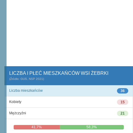
LICZBA I PŁEĆ MIESZKAŃCÓW WSI ŻEBRKI
(Źródło: GUS, NSP 2021)
Liczba mieszkańców
36
Kobiety
15
Mężczyźni
21
41,7%
58,3%