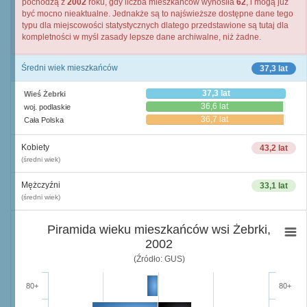
pochodzą z
2002
roku, gdy liczba mieszkańców wynosiła
62
, i mogą już
być mocno nieaktualne. Jednakże są to najświeższe dostępne dane tego
typu dla miejscowości statystycznych dlatego przedstawione są tutaj dla
kompletności w myśl zasady lepsze dane archiwalne, niż żadne.
Średni wiek mieszkańców
37,3 lat
37,3 lat
Wieś Żebrki
36,6 lat
woj. podlaskie
36,7 lat
Cała Polska
Kobiety
43,2 lat
(średni wiek)
Mężczyźni
33,1 lat
(średni wiek)
Piramida wieku mieszkańców wsi Żebrki,
2002
(Źródło: GUS)
80+
80+