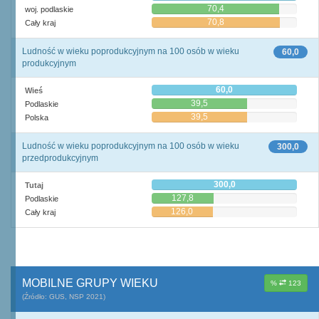
70,4
woj. podlaskie
70,8
Cały kraj
Ludność w wieku poprodukcyjnym na 100 osób w wieku
60,0
produkcyjnym
60,0
Wieś
39,5
Podlaskie
39,5
Polska
Ludność w wieku poprodukcyjnym na 100 osób w wieku
300,0
przedprodukcyjnym
300,0
Tutaj
127,8
Podlaskie
126,0
Cały kraj
MOBILNE GRUPY WIEKU
%
123
(Źródło: GUS, NSP 2021)