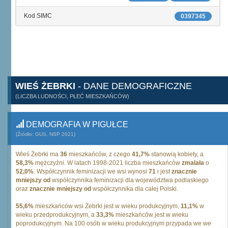
Kod SIMC
0397345
WIEŚ ŻEBRKI
- DANE DEMOGRAFICZNE
(LICZBA LUDNOŚCI, PŁEĆ MIESZKAŃCÓW)
DEMOGRAFIA W PIGUŁCE
(Źródło: GUS, NSP 2021)
Wieś Żebrki ma
36
mieszkańców, z czego
41,7%
stanowią kobiety, a
58,3%
mężczyźni. W latach 1998-2021 liczba mieszkańców
zmalała
o
52,0%
. Współczynnik feminizacji we wsi wynosi
71
i jest
znacznie
mniejszy od
współczynnika feminizacji dla województwa podlaskiego
oraz
znacznie mniejszy od
współczynnika dla całej Polski.
55,6%
mieszkańców wsi Żebrki jest w wieku produkcyjnym,
11,1%
w
wieku przedprodukcyjnym, a
33,3%
mieszkańców jest w wieku
poprodukcyjnym. Na 100 osób w wieku produkcyjnym przypada we we