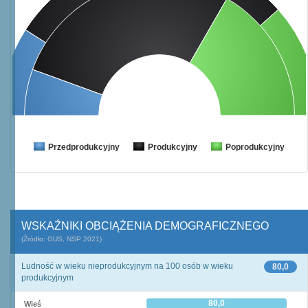
Przedprodukcyjny
Produkcyjny
Poprodukcyjny
WSKAŹNIKI OBCIĄŻENIA DEMOGRAFICZNEGO
(Źródło: GUS, NSP 2021)
Ludność w wieku nieprodukcyjnym na 100 osób w wieku
80,0
produkcyjnym
80,0
Wieś