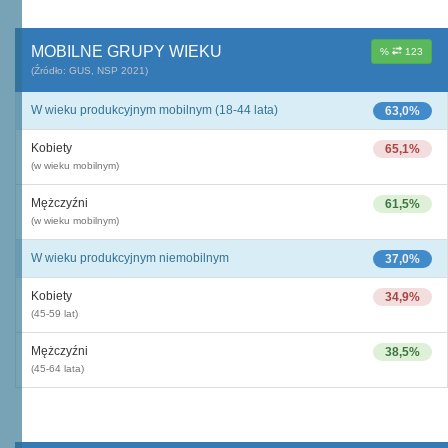
MOBILNE GRUPY WIEKU
%
123
(Źródło: GUS, NSP 2021)
W wieku produkcyjnym mobilnym (18-44 lata)
63,0%
Kobiety
65,1%
(w wieku mobilnym)
Mężczyźni
61,5%
(w wieku mobilnym)
W wieku produkcyjnym niemobilnym
37,0%
Kobiety
34,9%
(45-59 lat)
Mężczyźni
38,5%
(45-64 lata)