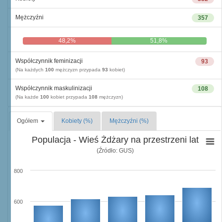
Mężczyźni
357
48,2%
51,8%
Współczynnik feminizacji
93
(Na każdych
100
mężczyzn przypada
93
kobiet)
Współczynnik maskulinizacji
108
(Na każde
100
kobiet przypada
108
mężczyzn)
Ogółem
Kobiety (%)
Mężczyźni (%)
Populacja - Wieś Żdżary na przestrzeni lat
(Źródło: GUS)
800
600