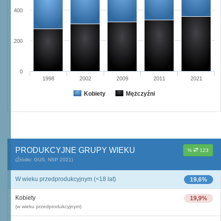
400
200
0
1998
2002
2009
2011
2021
Kobiety
Mężczyźni
PRODUKCYJNE GRUPY WIEKU
%
123
(Źródło: GUS, NSP 2021)
W wieku przedprodukcyjnym (<18 lat)
19,6%
Kobiety
19,9%
(w wieku przedprodukcyjnym)