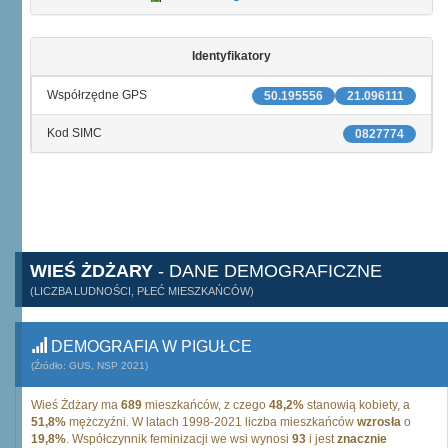
Identyfikatory
Współrzędne GPS
50.195556
21.096111
Kod SIMC
0827774
WIEŚ ŻDŻARY
- DANE DEMOGRAFICZNE
(LICZBA LUDNOŚCI, PŁEĆ MIESZKAŃCÓW)
DEMOGRAFIA W PIGUŁCE
(Źródło: GUS, NSP 2021)
Wieś Żdżary ma
689
mieszkańców, z czego
48,2%
stanowią kobiety, a
51,8%
mężczyźni. W latach 1998-2021 liczba mieszkańców
wzrosła
o
19,8%
. Współczynnik feminizacji we wsi wynosi
93
i jest
znacznie