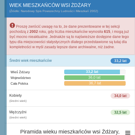
WIEK MIESZKAŃCÓW WSI ŻDŻARY
(Źródło: Narodowy Spis Powszechny Ludności i Mieszkań 2002)
Proszę zwrócić uwagę na to, że dane prezentowane w tej sekcji
pochodzą z
2002
roku, gdy liczba mieszkańców wynosiła
615
, i mogą już
być mocno nieaktualne. Jednakże są to najświeższe dostępne dane tego
typu dla miejscowości statystycznych dlatego przedstawione są tutaj dla
kompletności w myśl zasady lepsze dane archiwalne, niż żadne.
Średni wiek mieszkańców
33,2 lat
33,2 lat
Wieś Żdżary
36,0 lat
Województwo
36,7 lat
Cała Polska
Kobiety
34,0 lat
(średni wiek)
Mężczyźni
32,5 lat
(średni wiek)
Piramida wieku mieszkańców wsi Żdżary,