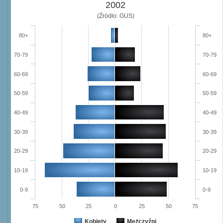
2002
(Źródło: GUS)
80+
80+
70-79
70-79
60-69
60-69
50-59
50-59
40-49
40-49
30-39
30-39
20-29
20-29
10-19
10-19
0-9
0-9
75
50
25
0
25
50
75
Kobiety
Mężczyźni