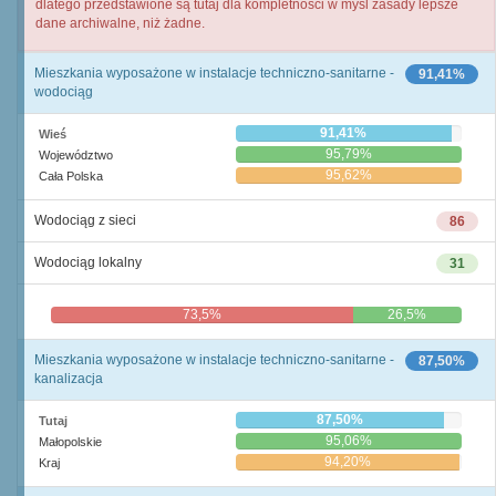
dlatego przedstawione są tutaj dla kompletności w myśl zasady lepsze
dane archiwalne, niż żadne.
Mieszkania wyposażone w instalacje techniczno-sanitarne -
91,41%
wodociąg
91,41%
Wieś
95,79%
Województwo
95,62%
Cała Polska
Wodociąg z sieci
86
Wodociąg lokalny
31
73,5%
26,5%
Mieszkania wyposażone w instalacje techniczno-sanitarne -
87,50%
kanalizacja
87,50%
Tutaj
95,06%
Małopolskie
94,20%
Kraj