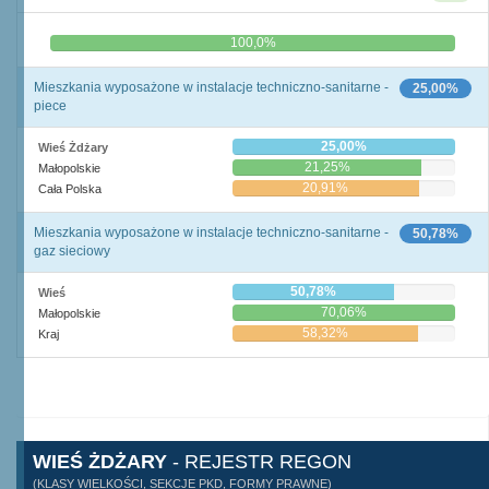
0,0%
100,0%
Mieszkania wyposażone w instalacje techniczno-sanitarne -
25,00%
piece
25,00%
Wieś Żdżary
21,25%
Małopolskie
20,91%
Cała Polska
Mieszkania wyposażone w instalacje techniczno-sanitarne -
50,78%
gaz sieciowy
50,78%
Wieś
70,06%
Małopolskie
58,32%
Kraj
WIEŚ ŻDŻARY
- REJESTR REGON
(KLASY WIELKOŚCI, SEKCJE PKD, FORMY PRAWNE)