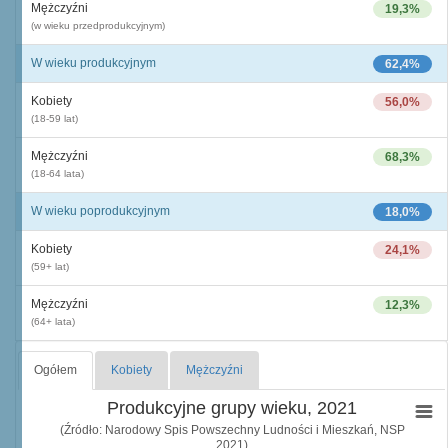
Mężczyźni
19,3%
(w wieku przedprodukcyjnym)
W wieku produkcyjnym
62,4%
Kobiety
56,0%
(18-59 lat)
Mężczyźni
68,3%
(18-64 lata)
W wieku poprodukcyjnym
18,0%
Kobiety
24,1%
(59+ lat)
Mężczyźni
12,3%
(64+ lata)
Ogółem
Kobiety
Mężczyźni
Produkcyjne grupy wieku, 2021
(Źródło: Narodowy Spis Powszechny Ludności i Mieszkań, NSP
2021)