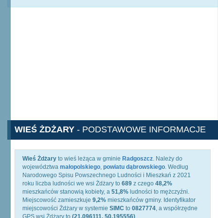
WIEŚ ŻDŻARY
- PODSTAWOWE INFORMACJE
Wieś Żdżary
to wieś leżąca w gminie
Radgoszcz
. Należy do
województwa
małopolskiego
,
powiatu dąbrowskiego
. Według
Narodowego Spisu Powszechnego Ludności i Mieszkań z 2021
roku liczba ludności we wsi Żdżary to
689
z czego
48,2%
mieszkańców stanowią kobiety, a
51,8%
ludności to mężczyźni.
Miejscowość zamieszkuje
9,2%
mieszkańców gminy. Identyfikator
miejscowości Żdżary w systemie
SIMC
to
0827774
, a współrzędne
GPS wsi Żdżary to
(21.096111, 50.195556)
.