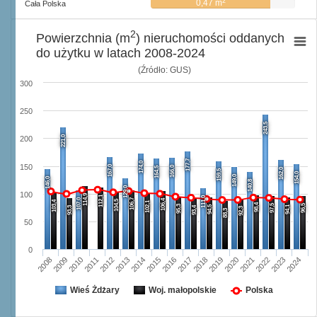
2
0,47 m
Cała Polska
2
Powierzchnia (m
) nieruchomości oddanych
do użytku w latach 2008-2024
(Źródło: GUS)
300
250
243,5
221,0
200
177,7
174,0
150
167,0
166,0
164,5
162,0
159,5
154,0
149,0
146,0
140,8
129,0
100
114,9
112,1
111,0
107,0
106,7
106,4
104,5
103,4
102,1
98,4
97,5
96,5
95,3
94,5
94,1
93,3
93,4
92,3
88,3
50
0
2008
2009
2010
2011
2012
2013
2014
2015
2016
2017
2018
2019
2020
2021
2022
2023
2024
Wieś Żdżary
Woj. małopolskie
Polska