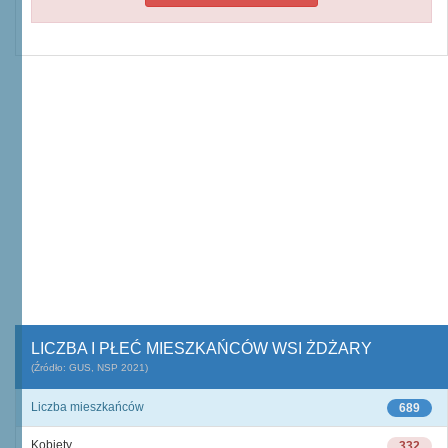
LICZBA I PŁEĆ MIESZKAŃCÓW WSI ŻDŻARY
(Źródło: GUS, NSP 2021)
Liczba mieszkańców
689
Kobiety
332