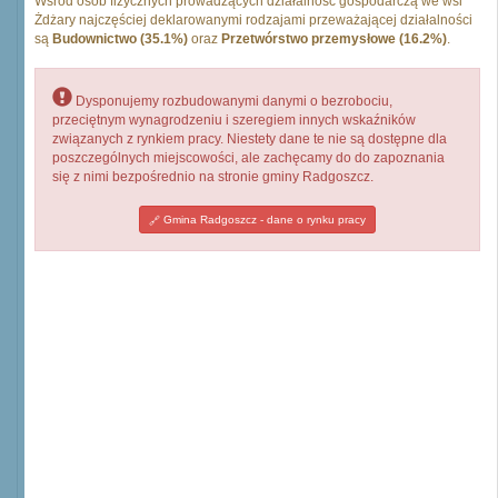
Wśród osób fizycznych prowadzących działalność gospodarczą we wsi
Żdżary najczęściej deklarowanymi rodzajami przeważającej działalności
są
Budownictwo (35.1%)
oraz
Przetwórstwo przemysłowe (16.2%)
.
Dysponujemy rozbudowanymi danymi o bezrobociu,
przeciętnym wynagrodzeniu i szeregiem innych wskaźników
związanych z rynkiem pracy. Niestety dane te nie są dostępne dla
poszczególnych miejscowości, ale zachęcamy do do zapoznania
się z nimi bezpośrednio na stronie gminy Radgoszcz.
Gmina Radgoszcz - dane o rynku pracy