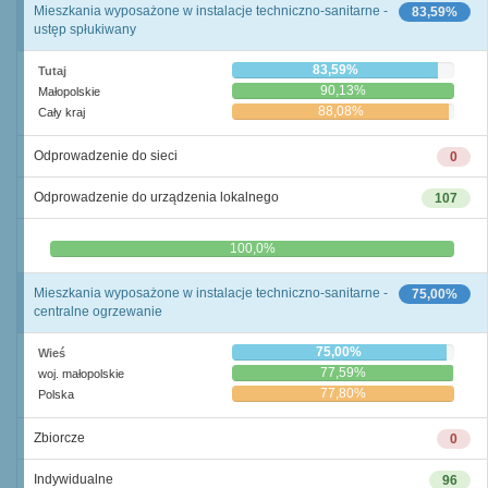
Mieszkania wyposażone w instalacje techniczno-sanitarne -
83,59%
ustęp spłukiwany
83,59%
Tutaj
90,13%
Małopolskie
88,08%
Cały kraj
Odprowadzenie do sieci
0
Odprowadzenie do urządzenia lokalnego
107
0,0%
100,0%
Mieszkania wyposażone w instalacje techniczno-sanitarne -
75,00%
centralne ogrzewanie
75,00%
Wieś
77,59%
woj. małopolskie
77,80%
Polska
Zbiorcze
0
Indywidualne
96