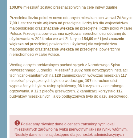
100,0%
mieszkań zostało przeznaczonych na cele indywidualne.
Przeciętna liczba pokoi w nowo oddanych mieszkaniach we wsi Żdżary to
7,00
i jest
znacznie większa od
przeciętnej liczby izb dla województwa
małopolskiego oraz
znacznie większa od
przeciętnej liczby pokoi w całej
Polsce. Przeciętna powierzchnia użytkowa nieruchomości oddanej do
2
użytkowania w 2024 roku we wsi Żdżary to
154,00 m
i jest
znacznie
większa od
przeciętnej powierzchni użytkowej dla województwa
małopolskiego oraz
znacznie większa od
przeciętnej powierzchni
nieruchomości w całej Polsce.
Według danych archiwalnych pochodzących z Narodowego Spisu
Powszechnego Ludności i Mieszkań z
2002
roku dotyczących instalacji
techniczno-sanitarnych na
128
zamieszkałych wówczas mieszkań
117
mieszkań przyłączonych było do wodociągu,
107
nieruchomości
wyposażonych było w ustęp spłukiwany,
96
korzystało z centralnego
ogrzewania, a
32
z pieców grzewczych. Z kanalizacji korzystało
112
budynków mieszkalnych , a
65
podłączonych było do gazu sieciowego.
Posiadamy również dane o cenach transakcyjnych lokali
mieszkalnych zarówno na rynku pierwotnym jak i na rynku wtórnym.
Niestety dane te nie są dostępne dla jednostek administracyjnych