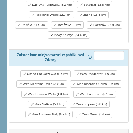
Dąbrowa Tarnowska (8,2 km)
Szczucin (12,8 km)
Radomyśl Wielki (12,9 km)
Żabno (16,5 km)
Radłów (21,5 km)
Tarnów (21,9 km)
Pacanów (23,0 km)
Nowy Korczyn (23,4 km)
Zobacz inne miejscowości w pobliżu wsi
Żdżary
Osada Podkaczówka (1,5 km)
Wieś Radgoszcz (1,5 km)
Wieś Nieczajna Dolna (3,0 km)
Wieś Nieczajna Górna (3,6 km)
Wieś Gruszów Wielki (4,8 km)
Wieś Luszowice (5,1 km)
Wieś Sutków (5,1 km)
Wieś Smyków (5,8 km)
Wieś Gruszów Mały (6,2 km)
Wieś Małec (6,4 km)