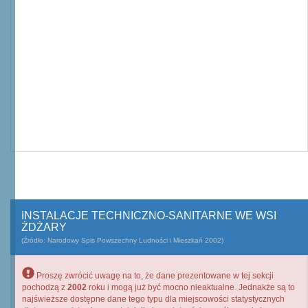
INSTALACJE TECHNICZNO-SANITARNE WE WSI
ŻDŻARY
(Źródło: Narodowy Spis Powszechny Ludności i Mieszkań 2002)
Proszę zwrócić uwagę na to, że dane prezentowane w tej sekcji
pochodzą z
2002
roku i mogą już być mocno nieaktualne. Jednakże są to
najświeższe dostępne dane tego typu dla miejscowości statystycznych