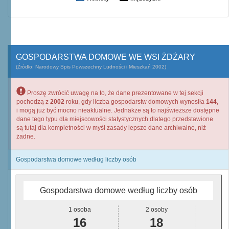
GOSPODARSTWA DOMOWE WE WSI ŻDŻARY
(Źródło: Narodowy Spis Powszechny Ludności i Mieszkań 2002)
Proszę zwrócić uwagę na to, że dane prezentowane w tej sekcji
pochodzą z
2002
roku, gdy liczba gospodarstw domowych wynosiła
144
,
i mogą już być mocno nieaktualne. Jednakże są to najświeższe dostępne
dane tego typu dla miejscowości statystycznych dlatego przedstawione
są tutaj dla kompletności w myśl zasady lepsze dane archiwalne, niż
żadne.
Gospodarstwa domowe według liczby osób
Gospodarstwa domowe według liczby osób
1 osoba
2 osoby
16
18