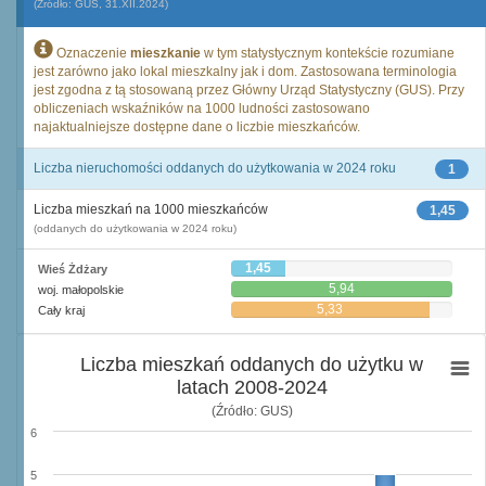
(Źródło: GUS, 31.XII.2024)
Oznaczenie
mieszkanie
w tym statystycznym kontekście rozumiane
jest zarówno jako lokal mieszkalny jak i dom. Zastosowana terminologia
jest zgodna z tą stosowaną przez Główny Urząd Statystyczny (GUS). Przy
obliczeniach wskaźników na 1000 ludności zastosowano
najaktualniejsze dostępne dane o liczbie mieszkańców.
Liczba nieruchomości oddanych do użytkowania w 2024 roku
1
Liczba mieszkań na 1000 mieszkańców
1,45
(oddanych do użytkowania w 2024 roku)
1,45
Wieś Żdżary
5,94
woj. małopolskie
5,33
Cały kraj
Liczba mieszkań oddanych do użytku w
latach 2008-2024
(Źródło: GUS)
6
5