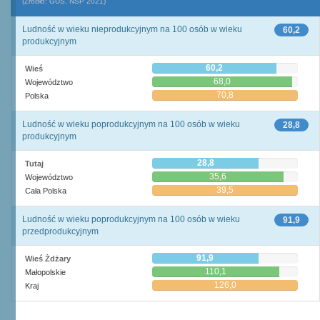
(Źródło: GUS, NSP 2021)
Ludność w wieku nieprodukcyjnym na 100 osób w wieku
60,2
produkcyjnym
60,2
Wieś
68,0
Województwo
70,8
Polska
Ludność w wieku poprodukcyjnym na 100 osób w wieku
28,8
produkcyjnym
28,8
Tutaj
35,6
Województwo
39,5
Cała Polska
Ludność w wieku poprodukcyjnym na 100 osób w wieku
91,9
przedprodukcyjnym
91,9
Wieś Żdżary
110,1
Małopolskie
126,0
Kraj