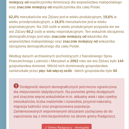
mniejszy od
współczynnika feminizacji dla województwa małopolskiego
oraz
znacznie mniejszy od
współczynnika dla całej Polski.
62,4%
mieszkańców wsi Żdżary jest w wieku produkcyjnym,
19,6%
w
wieku przedprodukcyjnym, a
18,0%
mieszkańców jest w wieku
poprodukcyjnym. Na 100 osób w wieku produkcyjnym przypada we we
wsi Żdżary
60,2
osób w wieku nieprodukcyjnym. Ten wskaźnik obciążenia
demograficznego jest więc
znacznie mniejszy od
wkażnika dla
województwa małopolskiego oraz
znacznie mniejszy od
wskażnika
obciążenia demograficznego dla całej Polski.
Według danych archiwalnych pochodzących z Narodowego Spisu
Powszechnego Ludności i Mieszkań w
2002
roku we wsi Żdżary było
144
gospodarstwa domowe. Wśród nich dominowały gospodarstwa
zamieszkałe przez
pięc lub więcej osób
- takich gospodarstw było
60
.
Dostępność danych demograficznych jest mocno ograniczona
dla miejscowości statystycznych. Na poziomie gminy dostępnych
jest znacznie więcej wskaźników m.in. aktualny wiek i stan cywilny
mieszkańców, liczba małżeństw i rozwodów, przyrost naturalny,
migracja ludności oraz prognozowana populacja.
Zainteresowanych wspomnianymi obszarami zachęcamy do do
zapoznania się z nimi bezpośrednio na stronie gminy Radgoszcz.
Gmina Radgoszcz - demogafia