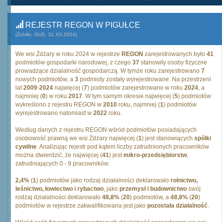
REJESTR REGON W PIGUŁCE
(Źródło: GUS, 31.XII.2024)
We wsi Żdżary w roku 2024 w rejestrze
REGON
zarejestrowanych było
41
podmiotów gospodarki narodowej, z czego
37
stanowiły osoby fizyczne
prowadzące działalność gospodarczą. W tymże roku zarejestrowano
7
nowych podmiotów, a
3
podmioty zostały wyrejestrowane. Na przestrzeni
lat
2009
-
2024
najwięcej (
7
) podmiotów zarejestrowano w roku
2024
, a
najmniej (
0
) w roku
2017
. W tym samym okresie najwięcej (
5
) podmiotów
wykreślono z rejestru REGON w
2010
roku, najmniej (
1
) podmiotów
wyrejestrowano natomiast w
2022
roku.
Według danych z rejestru REGON wśród podmiotów posiadających
osobowość prawną we wsi Żdżary najwięcej (
1
) jest stanowiących
spólki
cywilne
. Analizując rejestr pod kątem liczby zatrudnionych pracowników
można stwierdzić, że najwięcej (
41
) jest
mikro-przedsiębiorstw
,
zatrudniających 0 - 9 pracowników.
2,4%
(
1
) podmiotów jako rodzaj działalności deklarowało
rolnictwo,
leśnictwo, łowiectwo i rybactwo
, jako
przemysł i budownictwo
swój
rodzaj działalności deklarowało
48,8%
(
20
) podmiotów, a
48,8%
(
20
)
podmiotów w rejestrze zakwalifikowana jest jako
pozostała działalność
.