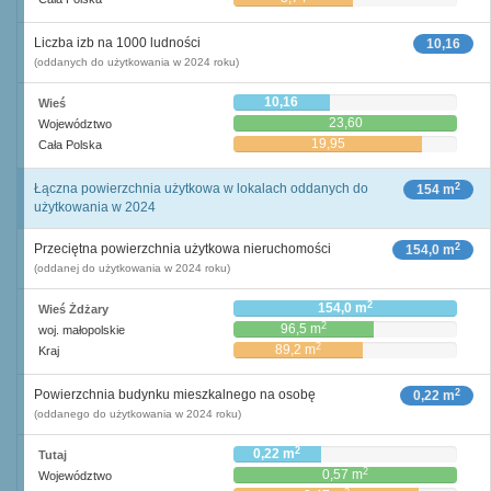
Liczba izb na 1000 ludności
10,16
(oddanych do użytkowania w 2024 roku)
10,16
Wieś
23,60
Województwo
19,95
Cała Polska
2
Łączna powierzchnia użytkowa w lokalach oddanych do
154 m
użytkowania w 2024
2
Przeciętna powierzchnia użytkowa nieruchomości
154,0 m
(oddanej do użytkowania w 2024 roku)
2
154,0 m
Wieś Żdżary
2
96,5 m
woj. małopolskie
2
89,2 m
Kraj
2
Powierzchnia budynku mieszkalnego na osobę
0,22 m
(oddanego do użytkowania w 2024 roku)
2
0,22 m
Tutaj
2
0,57 m
Województwo