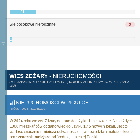
21
wieloosobowe nierodzinne
2
2
WIEŚ ŻDŻARY
- NIERUCHOMOŚCI
(MIESZKANIA ODDANE DO UŻYTKU, POWIERZCHNIA UŻYTKOWA, LICZBA
IZB)
NIERUCHOMOŚCI W PIGUŁCE
(Źródło: GUS, 31.XII.2024)
W
2024
roku we wsi Żdżary oddano do użytku
1
mieszkanie. Na każdych
1000 mieszkańców oddano więc do użytku
1,45
nowych lokali. Jest to
wartość
znacznie mniejsza od
wartości dla województwa małopolskiego
oraz
znacznie mniejsza od
średniej dla całej Polski.