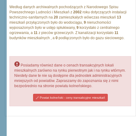
Według danych archiwalnych pochodzących z Narodowego Spisu
Powszechnego Ludności i Mieszkań z
2002
roku dotyczących instalacji
techniczno-sanitarnych na
20
zamieszkałych wówczas mieszkań
13
mieszkań przyłączonych było do wodociągu,
9
nieruchomości
wyposażonych było w ustęp spłukiwany,
9
korzystało z centralnego
ogrzewania, a
11
z pieców grzewczych. Z kanalizacji korzystało
11
budynków mieszkalnych , a
0
podłączonych było do gazu sieciowego.
Posiadamy również dane o cenach transakcyjnych lokali
mieszkalnych zarówno na rynku pierwotnym jak i na rynku wtórnym.
Niestety dane te nie są dostępne dla jednostek administracyjnych
mniejszych od powiatów. Zapraszamy do zapoznania się z nimi
bezpośrednio na stronie powiatu kolneńskiego.
Powiat kolneński - ceny transakcyjne mieszkań