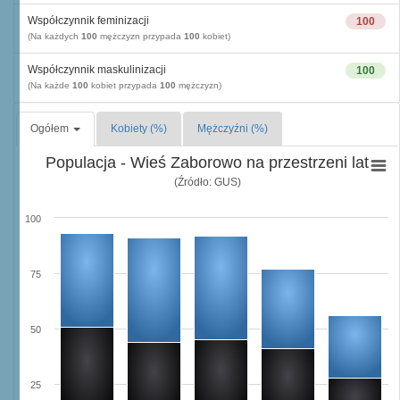
Współczynnik feminizacji
100
(Na każdych
100
mężczyzn przypada
100
kobiet)
Współczynnik maskulinizacji
100
(Na każde
100
kobiet przypada
100
mężczyzn)
Ogółem
Kobiety (%)
Mężczyźni (%)
Populacja - Wieś Zaborowo na przestrzeni lat
(Źródło: GUS)
100
75
50
25