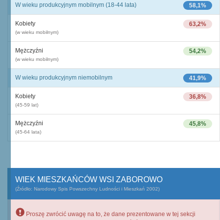
W wieku produkcyjnym mobilnym (18-44 lata)
58,1%
Kobiety
63,2%
(w wieku mobilnym)
Mężczyźni
54,2%
(w wieku mobilnym)
W wieku produkcyjnym niemobilnym
41,9%
Kobiety
36,8%
(45-59 lat)
Mężczyźni
45,8%
(45-64 lata)
WIEK MIESZKAŃCÓW WSI ZABOROWO
(Źródło: Narodowy Spis Powszechny Ludności i Mieszkań 2002)
Proszę zwrócić uwagę na to, że dane prezentowane w tej sekcji