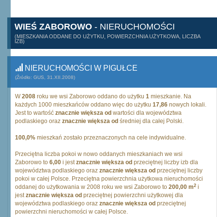
WIEŚ ZABOROWO
- NIERUCHOMOŚCI
(MIESZKANIA ODDANE DO UŻYTKU, POWIERZCHNIA UŻYTKOWA, LICZBA
IZB)
NIERUCHOMOŚCI W PIGUŁCE
(Źródło: GUS, 31.XII.2008)
W
2008
roku we wsi Zaborowo oddano do użytku
1
mieszkanie. Na
każdych 1000 mieszkańców oddano więc do użytku
17,86
nowych lokali.
Jest to wartość
znacznie większa od
wartości dla województwa
podlaskiego oraz
znacznie większa od
średniej dla całej Polski.
100,0%
mieszkań zostało przeznaczonych na cele indywidualne.
Przeciętna liczba pokoi w nowo oddanych mieszkaniach we wsi
Zaborowo to
6,00
i jest
znacznie większa od
przeciętnej liczby izb dla
województwa podlaskiego oraz
znacznie większa od
przeciętnej liczby
pokoi w całej Polsce. Przeciętna powierzchnia użytkowa nieruchomości
2
oddanej do użytkowania w 2008 roku we wsi Zaborowo to
200,00 m
i
jest
znacznie większa od
przeciętnej powierzchni użytkowej dla
województwa podlaskiego oraz
znacznie większa od
przeciętnej
powierzchni nieruchomości w całej Polsce.