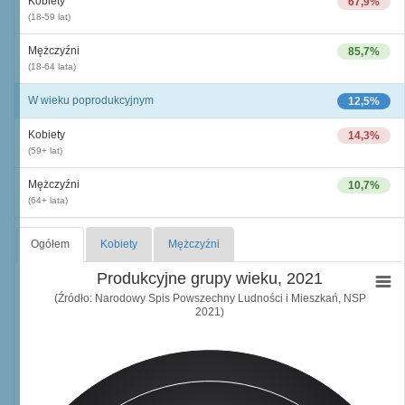
Kobiety
67,9%
(18-59 lat)
Mężczyźni
85,7%
(18-64 lata)
W wieku poprodukcyjnym
12,5%
Kobiety
14,3%
(59+ lat)
Mężczyźni
10,7%
(64+ lata)
Ogółem
Kobiety
Mężczyźni
Produkcyjne grupy wieku, 2021
(Źródło: Narodowy Spis Powszechny Ludności i Mieszkań, NSP
2021)