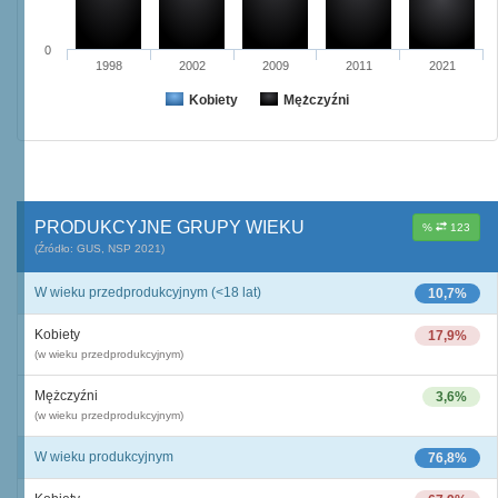
0
1998
2002
2009
2011
2021
Kobiety
Mężczyźni
PRODUKCYJNE GRUPY WIEKU
%
123
(Źródło: GUS, NSP 2021)
W wieku przedprodukcyjnym (<18 lat)
10,7%
Kobiety
17,9%
(w wieku przedprodukcyjnym)
Mężczyźni
3,6%
(w wieku przedprodukcyjnym)
W wieku produkcyjnym
76,8%