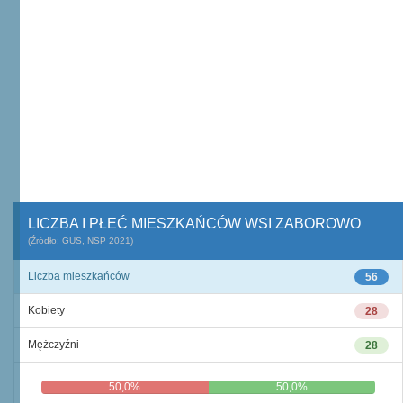
LICZBA I PŁEĆ MIESZKAŃCÓW WSI ZABOROWO
(Źródło: GUS, NSP 2021)
Liczba mieszkańców
56
Kobiety
28
Mężczyźni
28
50,0%
50,0%