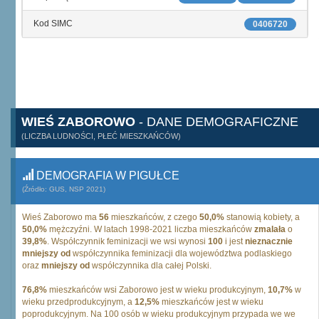
Kod SIMC
0406720
WIEŚ ZABOROWO
- DANE DEMOGRAFICZNE
(LICZBA LUDNOŚCI, PŁEĆ MIESZKAŃCÓW)
DEMOGRAFIA W PIGUŁCE
(Źródło: GUS, NSP 2021)
Wieś Zaborowo ma
56
mieszkańców, z czego
50,0%
stanowią kobiety, a
50,0%
mężczyźni. W latach 1998-2021 liczba mieszkańców
zmalała
o
39,8%
. Współczynnik feminizacji we wsi wynosi
100
i jest
nieznacznie
mniejszy od
współczynnika feminizacji dla województwa podlaskiego
oraz
mniejszy od
współczynnika dla całej Polski.
76,8%
mieszkańców wsi Zaborowo jest w wieku produkcyjnym,
10,7%
w
wieku przedprodukcyjnym, a
12,5%
mieszkańców jest w wieku
poprodukcyjnym. Na 100 osób w wieku produkcyjnym przypada we we