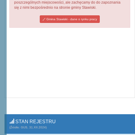
poszczególnych miejscowości, ale zachęcamy do do zapoznania
się z nimi bezpośrednio na stronie gminy Stawiski.
Gmina Stawiski - dane o rynku pracy
STAN REJESTRU
(Źródło: GUS, 31.XII.2024)