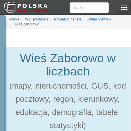
Pok
naw
Polska
Woj. podlaskie
Powiat kolneński
Gmina Stawiski
Wieś Zaborowo
Wieś Zaborowo w
liczbach
(mapy, nieruchomości, GUS, kod
pocztowy, regon, kierunkowy,
edukacja, demografia, tabele,
statystyki)