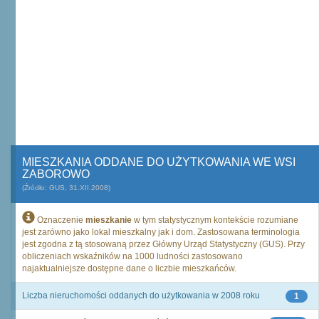
MIESZKANIA ODDANE DO UŻYTKOWANIA WE WSI
ZABOROWO
(Źródło: GUS, 31.XII.2008)
Oznaczenie
mieszkanie
w tym statystycznym kontekście rozumiane
jest zarówno jako lokal mieszkalny jak i dom. Zastosowana terminologia
jest zgodna z tą stosowaną przez Główny Urząd Statystyczny (GUS). Przy
obliczeniach wskaźników na 1000 ludności zastosowano
najaktualniejsze dostępne dane o liczbie mieszkańców.
Liczba nieruchomości oddanych do użytkowania w 2008 roku
1