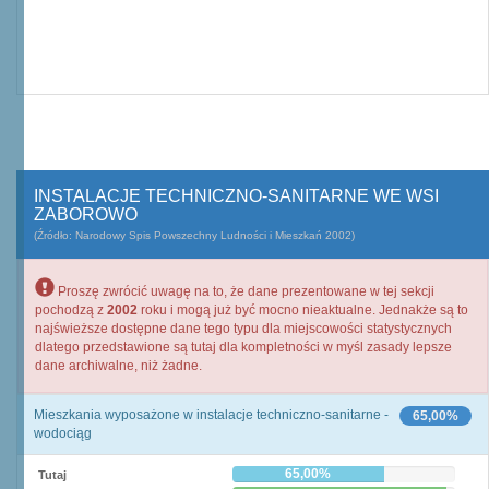
INSTALACJE TECHNICZNO-SANITARNE WE WSI
ZABOROWO
(Źródło: Narodowy Spis Powszechny Ludności i Mieszkań 2002)
Proszę zwrócić uwagę na to, że dane prezentowane w tej sekcji
pochodzą z
2002
roku i mogą już być mocno nieaktualne. Jednakże są to
najświeższe dostępne dane tego typu dla miejscowości statystycznych
dlatego przedstawione są tutaj dla kompletności w myśl zasady lepsze
dane archiwalne, niż żadne.
Mieszkania wyposażone w instalacje techniczno-sanitarne -
65,00%
wodociąg
65,00%
Tutaj