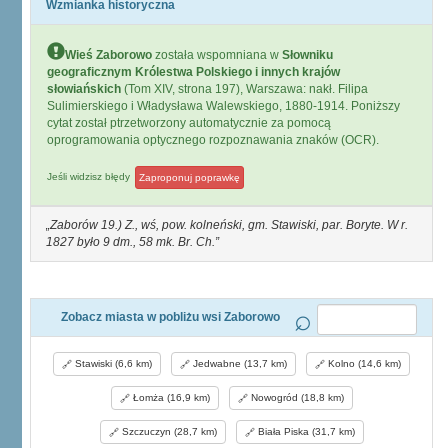
Wzmianka historyczna
Wieś Zaborowo
została wspomniana w
Słowniku
geograficznym Królestwa Polskiego i innych krajów
słowiańskich
(Tom XIV, strona 197), Warszawa: nakł. Filipa
Sulimierskiego i Władysława Walewskiego, 1880-1914. Poniższy
cytat został ptrzetworzony automatycznie za pomocą
oprogramowania optycznego rozpoznawania znaków (OCR).
Jeśli widzisz błędy
Zaproponuj poprawkę
Zaborów 19.) Z., wś, pow. kolneński, gm. Stawiski, par. Boryte. W r.
1827 było 9 dm., 58 mk. Br. Ch.
Zobacz miasta w pobliżu wsi Zaborowo
Stawiski (6,6 km)
Jedwabne (13,7 km)
Kolno (14,6 km)
Łomża (16,9 km)
Nowogród (18,8 km)
Szczuczyn (28,7 km)
Biała Piska (31,7 km)