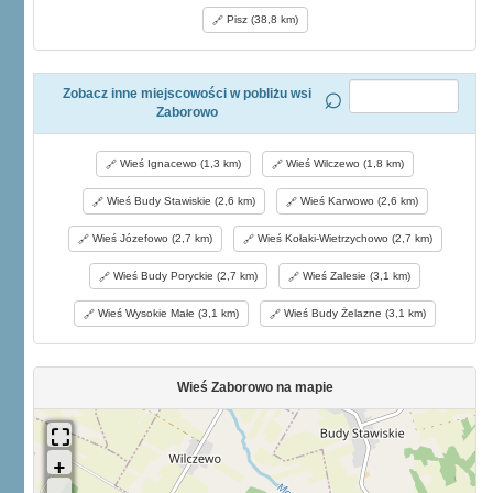
Pisz (38,8 km)
Zobacz inne miejscowości w pobliżu wsi
Zaborowo
Wieś Ignacewo (1,3 km)
Wieś Wilczewo (1,8 km)
Wieś Budy Stawiskie (2,6 km)
Wieś Karwowo (2,6 km)
Wieś Józefowo (2,7 km)
Wieś Kołaki-Wietrzychowo (2,7 km)
Wieś Budy Poryckie (2,7 km)
Wieś Zalesie (3,1 km)
Wieś Wysokie Małe (3,1 km)
Wieś Budy Żelazne (3,1 km)
Wieś Zaborowo na mapie