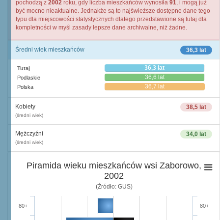
pochodzą z
2002
roku, gdy liczba mieszkańców wynosiła
91
, i mogą już
być mocno nieaktualne. Jednakże są to najświeższe dostępne dane tego
typu dla miejscowości statystycznych dlatego przedstawione są tutaj dla
kompletności w myśl zasady lepsze dane archiwalne, niż żadne.
Średni wiek mieszkańców
36,3 lat
36,3 lat
Tutaj
36,6 lat
Podlaskie
36,7 lat
Polska
Kobiety
38,5 lat
(średni wiek)
Mężczyźni
34,0 lat
(średni wiek)
Piramida wieku mieszkańców wsi Zaborowo,
2002
(Źródło: GUS)
80+
80+