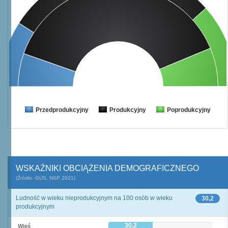
Przedprodukcyjny
Produkcyjny
Poprodukcyjny
WSKAŹNIKI OBCIĄŻENIA DEMOGRAFICZNEGO
(Źródło: GUS, NSP 2021)
Ludność w wieku nieprodukcyjnym na 100 osób w wieku
30,2
produkcyjnym
30,2
Wieś