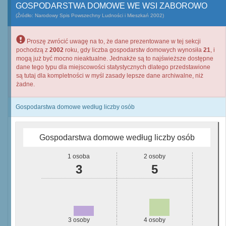
GOSPODARSTWA DOMOWE WE WSI ZABOROWO
(Źródło: Narodowy Spis Powszechny Ludności i Mieszkań 2002)
Proszę zwrócić uwagę na to, że dane prezentowane w tej sekcji
pochodzą z
2002
roku, gdy liczba gospodarstw domowych wynosiła
21
, i
mogą już być mocno nieaktualne. Jednakże są to najświeższe dostępne
dane tego typu dla miejscowości statystycznych dlatego przedstawione
są tutaj dla kompletności w myśl zasady lepsze dane archiwalne, niż
żadne.
Gospodarstwa domowe według liczby osób
Gospodarstwa domowe według liczby osób
1 osoba
2 osoby
3
5
3 osoby
4 osoby