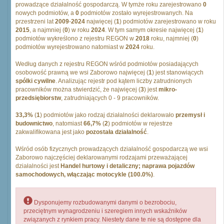
prowadzące działalność gospodarczą. W tymże roku zarejestrowano
0
nowych podmiotów, a
0
podmiotów zostało wyrejestrowanych. Na
przestrzeni lat
2009
-
2024
najwięcej (
1
) podmiotów zarejestrowano w roku
2015
, a najmniej (
0
) w roku
2024
. W tym samym okresie najwięcej (
1
)
podmiotów wykreślono z rejestru REGON w
2018
roku, najmniej (
0
)
podmiotów wyrejestrowano natomiast w
2024
roku.
Według danych z rejestru REGON wśród podmiotów posiadających
osobowość prawną we wsi Zaborowo najwięcej (
1
) jest stanowiących
spólki cywilne
. Analizując rejestr pod kątem liczby zatrudnionych
pracowników można stwierdzić, że najwięcej (
3
) jest
mikro-
przedsiębiorstw
, zatrudniających 0 - 9 pracowników.
33,3%
(
1
) podmiotów jako rodzaj działalności deklarowało
przemysł i
budownictwo
, natomiast
66,7%
(
2
) podmiotów w rejestrze
zakwalifikowana jest jako
pozostała działalność
.
Wśród osób fizycznych prowadzących działalność gospodarczą we wsi
Zaborowo najczęściej deklarowanymi rodzajami przeważającej
działalności jest
Handel hurtowy i detaliczny; naprawa pojazdów
samochodowych, włączając motocykle (100.0%)
.
Dysponujemy rozbudowanymi danymi o bezrobociu,
przeciętnym wynagrodzeniu i szeregiem innych wskaźników
związanych z rynkiem pracy. Niestety dane te nie są dostępne dla