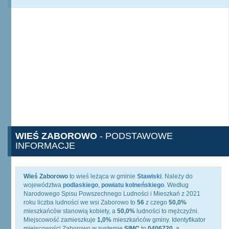
WIEŚ ZABOROWO
- PODSTAWOWE
INFORMACJE
Wieś Zaborowo
to wieś leżąca w gminie
Stawiski
. Należy do
województwa
podlaskiego
,
powiatu kolneńskiego
. Według
Narodowego Spisu Powszechnego Ludności i Mieszkań z 2021
roku liczba ludności we wsi Zaborowo to
56
z czego
50,0%
mieszkańców stanowią kobiety, a
50,0%
ludności to mężczyźni.
Miejscowość zamieszkuje
1,0%
mieszkańców gminy. Identyfikator
miejscowości Zaborowo w systemie
SIMC
to
0406720
, a