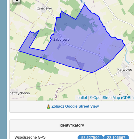
Leaflet
|
© OpenStreetMap (ODBL)
Zobacz Google Street View
Identyfikatory
Współrzędne GPS
53.327500
22.106667