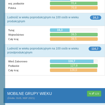
70,4
woj. podlaskie
70,8
Polska
Ludność w wieku poprodukcyjnym na 100 osób w wieku
16,3
produkcyjnym
16,3
Tutaj
39,5
Województwo
39,5
Cały kraj
Ludność w wieku poprodukcyjnym na 100 osób w wieku
116,7
przedprodukcyjnym
116,7
Wieś Zaborowo
127,8
Podlaskie
126,0
Cały kraj
MOBILNE GRUPY WIEKU
%
123
(Źródło: GUS, NSP 2021)