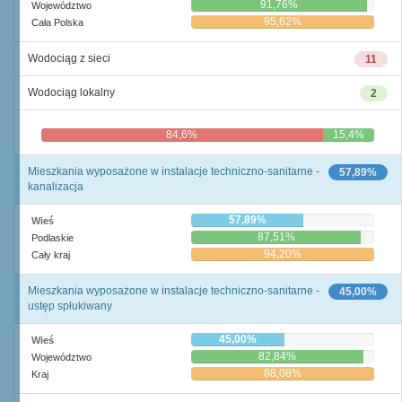
91,76%
Województwo
95,62%
Cała Polska
Wodociąg z sieci
11
Wodociąg lokalny
2
84,6%
15,4%
Mieszkania wyposażone w instalacje techniczno-sanitarne -
57,89%
kanalizacja
57,89%
Wieś
87,51%
Podlaskie
94,20%
Cały kraj
Mieszkania wyposażone w instalacje techniczno-sanitarne -
45,00%
ustęp spłukiwany
45,00%
Wieś
82,84%
Województwo
88,08%
Kraj