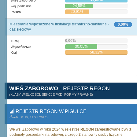
55,00%
Wieś Zaborowo
24,55%
woj. podlaskie
20,91%
Polska
Mieszkania wyposażone w instalacje techniczno-sanitarne -
0,00%
gaz sieciowy
0,00%
Tutaj
30,05%
Województwo
58,32%
Kraj
WIEŚ ZABOROWO
- REJESTR REGON
(KLASY WIELKOŚCI, SEKCJE PKD, FORMY PRAWNE)
REJESTR REGON W PIGUŁCE
(Źródło: GUS, 31.XII.2024)
We wsi Zaborowo w roku 2024 w rejestrze
REGON
zarejestrowane były
3
podmioty gospodarki narodowej, z czego
2
stanowiły osoby fizyczne