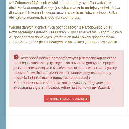
wsi Zaborowo
30,2
osób w wieku nieprodukcyjnym. Ten wskaźnik
obciążenia demograficznego jest więc
znacznie mniejszy od
wkażnika
dla województwa podlaskiego oraz
znacznie mniejszy od
wskażnika
obciążenia demograficznego dla całej Polski.
Według danych archiwalnych pochodzących z Narodowego Spisu
Powszechnego Ludności i Mieszkań w
2002
roku we wsi Zaborowo było
21
gospodarstw domowych. Wśród nich dominowały gospodarstwa
zamieszkałe przez
pięc lub więcej osób
- takich gospodarstw było
10
.
Dostępność danych demograficznych jest mocno ograniczona
dla miejscowości statystycznych. Na poziomie gminy dostępnych
jest znacznie więcej wskaźników m.in. aktualny wiek i stan cywilny
mieszkańców, liczba małżeństw i rozwodów, przyrost naturalny,
migracja ludności oraz prognozowana populacja.
Zainteresowanych wspomnianymi obszarami zachęcamy do do
zapoznania się z nimi bezpośrednio na stronie gminy Stawiski.
Gmina Stawiski - demogafia