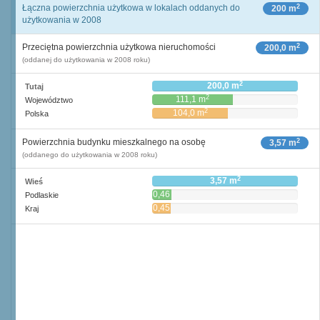
2
Łączna powierzchnia użytkowa w lokalach oddanych do
200 m
użytkowania w 2008
2
Przeciętna powierzchnia użytkowa nieruchomości
200,0 m
(oddanej do użytkowania w 2008 roku)
2
200,0 m
Tutaj
2
111,1 m
Województwo
2
104,0 m
Polska
2
Powierzchnia budynku mieszkalnego na osobę
3,57 m
(oddanego do użytkowania w 2008 roku)
2
3,57 m
Wieś
0,46
Podlaskie
2
m
0,45
Kraj
2
m