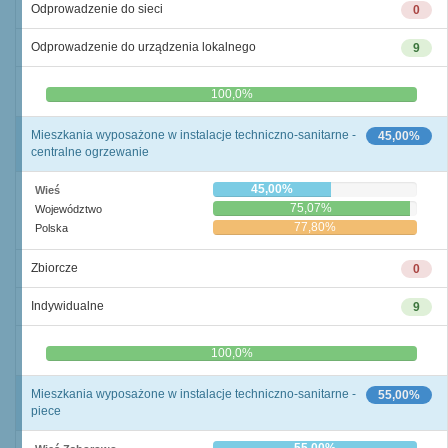
Odprowadzenie do sieci
0
Odprowadzenie do urządzenia lokalnego
9
0,0%
100,0%
Mieszkania wyposażone w instalacje techniczno-sanitarne -
45,00%
centralne ogrzewanie
45,00%
Wieś
75,07%
Województwo
77,80%
Polska
Zbiorcze
0
Indywidualne
9
0,0%
100,0%
Mieszkania wyposażone w instalacje techniczno-sanitarne -
55,00%
piece