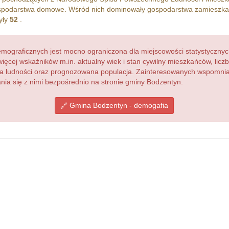
podarstwa domowe. Wśród nich dominowały gospodarstwa zamieszka
yły
52
.
ograficznych jest mocno ograniczona dla miejscowości statystycznyc
więcej wskaźników m.in. aktualny wiek i stan cywilny mieszkańców, lic
acja ludności oraz prognozowana populacja. Zainteresowanych wspomn
ia się z nimi bezpośrednio na stronie gminy Bodzentyn.
Gmina Bodzentyn - demogafia