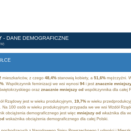
Y
- DANE DEMOGRAFICZNE
ÓW)
UŁCE
2
mieszkańców, z czego
48,4%
stanowią kobiety, a
51,6%
mężczyźni. W
8%
. Współczynnik feminizacji we wsi wynosi
94
i jest
znacznie mniejsz
 świętokrzyskiego oraz
znacznie mniejszy od
współczynnika dla całej P
ł Rządowy jest w wieku produkcyjnym,
19,7%
w wieku przedprodukcy
m. Na 100 osób w wieku produkcyjnym przypada we we wsi Wzdół Rzą
ik obciążenia demograficznego jest więc
mniejszy od
wkażnika dla w
 od
wskażnika obciążenia demograficznego dla całej Polski.
h pochodzących z Narodowego Spisu Powszechnego Ludności i Miesz