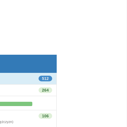
512
264
106
żczyzn)