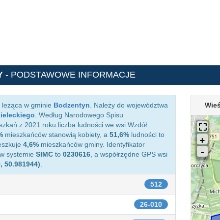
Y
- PODSTAWOWE INFORMACJE
 leżąca w gminie
Bodzentyn
. Należy do województwa
Wie
ieleckiego
. Według Narodowego Spisu
zkań z 2021 roku liczba ludności we wsi Wzdół
%
mieszkańców stanowią kobiety, a
51,6%
ludności to
eszkuje
4,6%
mieszkańców gminy. Identyfikator
 w systemie
SIMC
to
0230616
, a współrzędne GPS wsi
, 50.981944)
.
512
26-010