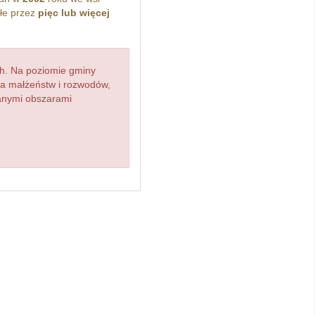
łe przez
pięc lub więcej
h. Na poziomie gminy
zba małżeństw i rozwodów,
ianymi obszarami