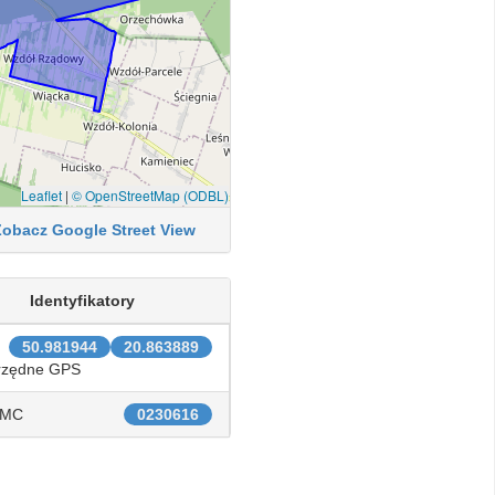
Leaflet
|
© OpenStreetMap (ODBL)
Zobacz Google Street View
Identyfikatory
50.981944
20.863889
rzędne GPS
IMC
0230616