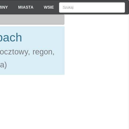
INY
MIASTA
WSIE
bach
pocztowy, regon,
a)