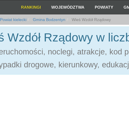
RANKINGI
WOJEWÓDZTWA
POWIATY
GM
Powiat kielecki
Gmina Bodzentyn
Wieś Wzdół Rządowy
ś Wzdół Rządowy w licz
ruchomości, noclegi, atrakcje, kod 
ypadki drogowe, kierunkowy, edukacj