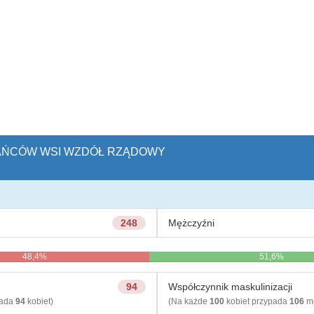
ZKAŃCÓW WSI WZDÓŁ RZĄDOWY
248
Mężczyźni
48,4%
51,6%
94
Współczynnik maskulinizacji
pada
94
kobiet)
(Na każde
100
kobiet przypada
106
mę