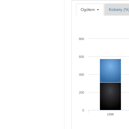
Ogółem
Kobiety (%
800
600
400
200
0
1998