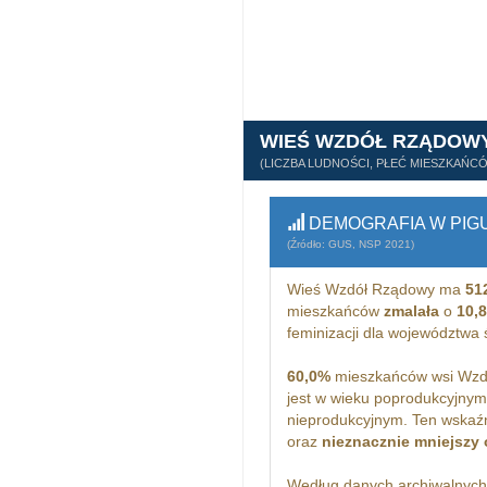
WIEŚ WZDÓŁ RZĄDOW
(LICZBA LUDNOŚCI, PŁEĆ MIESZKAŃC
DEMOGRAFIA W PIG
(Źródło: GUS, NSP 2021)
Wieś Wzdół Rządowy ma
51
mieszkańców
zmalała
o
10,
feminizacji dla województwa
60,0%
mieszkańców wsi Wzdó
jest w wieku poprodukcyjny
nieprodukcyjnym. Ten wskaźn
oraz
nieznacznie mniejszy
Według danych archiwalnyc