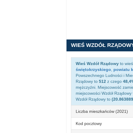
WIEŚ WZDÓŁ RZĄDOW
Wieś Wzdół Rządowy
to wieś
świętokrzyskiego
,
powiatu k
Powszechnego Ludności i Mies
Rządowy to
512
z czego
48,4
mężczyźni. Miejscowość zami
miejscowości Wzdół Rządowy
Wzdół Rządowy to
(20.863889
Liczba mieszkańców (2021)
Kod pocztowy