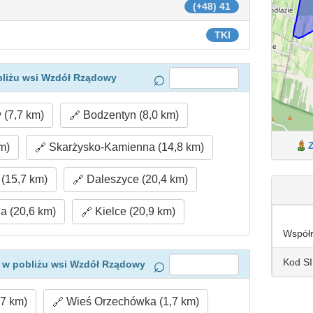
(+48) 41
TKI
bliżu wsi Wzdół Rządowy
(7,7 km)
Bodzentyn (8,0 km)
m)
Skarżysko-Kamienna (14,8 km)
(15,7 km)
Daleszyce (20,4 km)
a (20,6 km)
Kielce (20,9 km)
Współ
Kod S
 w pobliżu wsi Wzdół Rządowy
7 km)
Wieś Orzechówka (1,7 km)