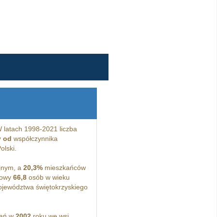
 latach 1998-2021 liczba
y od
współczynnika
olski.
jnym, a
20,3%
mieszkańców
dowy
66,8
osób w wieku
ojewództwa świętokrzyskiego
kań w
2002
roku we wsi