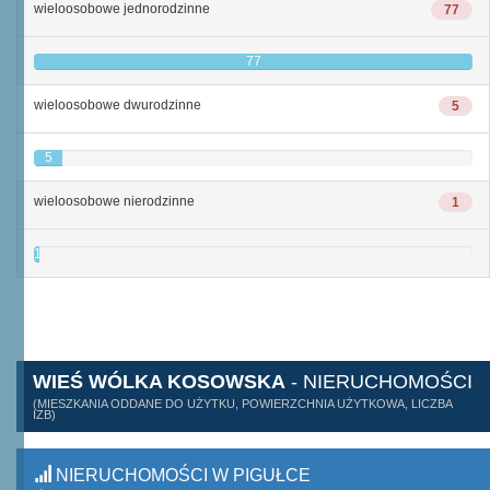
wieloosobowe jednorodzinne
77
77
wieloosobowe dwurodzinne
5
5
wieloosobowe nierodzinne
1
1
WIEŚ WÓLKA KOSOWSKA
- NIERUCHOMOŚCI
(MIESZKANIA ODDANE DO UŻYTKU, POWIERZCHNIA UŻYTKOWA, LICZBA
IZB)
NIERUCHOMOŚCI W PIGUŁCE