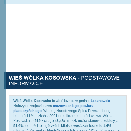
WIEŚ WÓLKA KOSOWSKA
- PODSTAWOWE
INFORMACJE
Wieś Wólka Kosowska
to wieś leżąca w gminie
Lesznowola
.
Należy do województwa
mazowieckiego
,
powiatu
piaseczyńskiego
. Według Narodowego Spisu Powszechnego
Ludności i Mieszkań z 2021 roku liczba ludności we wsi Wólka
Kosowska to
519
z czego
48,4%
mieszkańców stanowią kobiety, a
51,6%
ludności to mężczyźni. Miejscowość zamieszkuje
1,4%
mieszkańców gminy. Identyfikator miejscowości Wólka Kosowska w