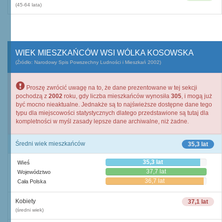
(45-64 lata)
WIEK MIESZKAŃCÓW WSI WÓLKA KOSOWSKA
(Źródło: Narodowy Spis Powszechny Ludności i Mieszkań 2002)
Proszę zwrócić uwagę na to, że dane prezentowane w tej sekcji
pochodzą z
2002
roku, gdy liczba mieszkańców wynosiła
305
, i mogą już
być mocno nieaktualne. Jednakże są to najświeższe dostępne dane tego
typu dla miejscowości statystycznych dlatego przedstawione są tutaj dla
kompletności w myśl zasady lepsze dane archiwalne, niż żadne.
Średni wiek mieszkańców
35,3 lat
35,3 lat
Wieś
37,7 lat
Województwo
36,7 lat
Cała Polska
Kobiety
37,1 lat
(średni wiek)