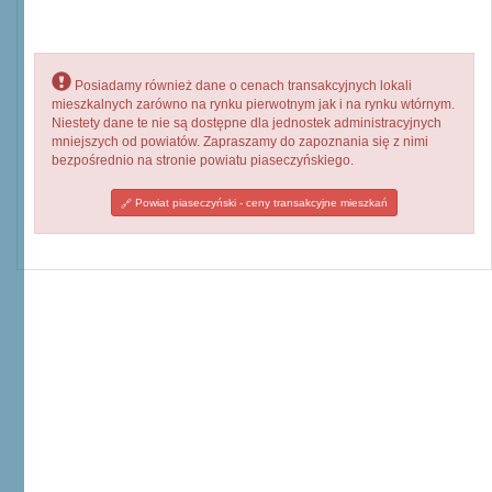
Posiadamy również dane o cenach transakcyjnych lokali
mieszkalnych zarówno na rynku pierwotnym jak i na rynku wtórnym.
Niestety dane te nie są dostępne dla jednostek administracyjnych
mniejszych od powiatów. Zapraszamy do zapoznania się z nimi
bezpośrednio na stronie powiatu piaseczyńskiego.
Powiat piaseczyński - ceny transakcyjne mieszkań