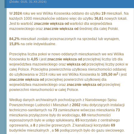
(Źródło: GUS, 31.XII.2024)
W
2024
roku we wsi Wólka Kosowska oddano do użytku
19
mieszkań. Na
każdych 1000 mieszkańców oddano więc do użytku
36,61
nowych lokali.
Jest to wartość
znacznie większa od
wartości dla województwa
mazowieckiego oraz
znacznie większa od
średniej dla całej Polski.
84,2%
mieszkań zostało przeznaczonych na sprzedaż lub wynajem,
15,8%
na cele indywidualne.
Przeciętna liczba pokoi w nowo oddanych mieszkaniach we wsi Wólka
Kosowska to
4,05
i jest
znacznie większa od
przeciętnej liczby izb dla
województwa mazowieckiego oraz
większa od
przeciętnej liczby pokoi w
całej Polsce. Przeciętna powierzchnia użytkowa nieruchomości oddanej
2
do użytkowania w 2024 roku we wsi Wólka Kosowska to
105,50 m
i jest
znacznie większa od
przeciętnej powierzchni użytkowej dla
województwa mazowieckiego oraz
znacznie większa od
przeciętnej
powierzchni nieruchomości w całej Polsce.
Według danych archiwalnych pochodzących z Narodowego Spisu
Powszechnego Ludności i Mieszkań z
2002
roku dotyczących instalacji
techniczno-sanitarnych na
73
zamieszkane wówczas mieszkania
73
mieszkania przyłączone były do wodociągu,
69
nieruchomości
wyposażonych było w ustęp spłukiwany,
65
korzystało z centralnego
ogrzewania, a
8
z pieców grzewczych. Z kanalizacji korzystało
69
budynków mieszkalnych , a
56
podłączonych było do gazu sieciowego.