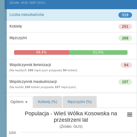
(Źródło: GUS, NSP 2021)
Liczba mieszkańców
519
Kobiety
251
Mężczyźni
268
48,4%
51,6%
Współczynnik feminizacji
94
(Na każdych
100
mężczyzn przypada
94
kobiet)
Współczynnik maskulinizacji
107
(Na każde
100
kobiet przypada
107
mężczyzn)
Ogółem
Kobiety (%)
Mężczyźni (%)
Populacja - Wieś Wólka Kosowska na
przestrzeni lat
(Źródło: GUS)
1000