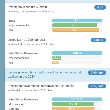
Przeciętna liczba izb w lokalu
4,05
(oddanego do użytkowania w 2024 roku)
4,05
Tutaj
3,59
woj. mazowieckie
3,74
Kraj
Liczba izb na 1000 ludności
148,36
(oddanych do użytkowania w 2024 roku)
148,36
Wieś Wólka Kosowska
25,10
woj. mazowieckie
19,95
Kraj
2
Łączna powierzchnia użytkowa w lokalach oddanych do
2 004 m
użytkowania w 2024
2
Przeciętna powierzchnia użytkowa nieruchomości
105,5 m
(oddanej do użytkowania w 2024 roku)
2
105,5 m
Wieś Wólka Kosowska
2
86,7 m
Mazowieckie
2
89,2 m
Cały kraj