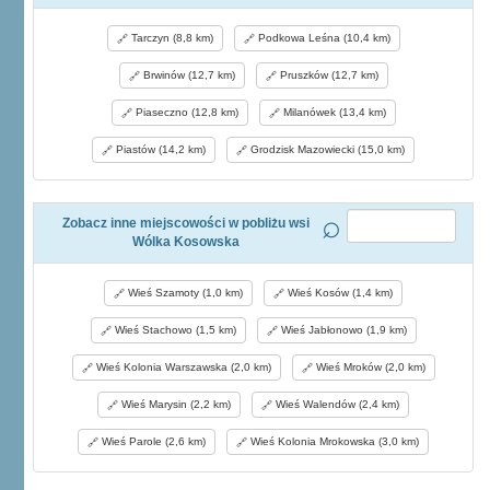
Tarczyn (8,8 km)
Podkowa Leśna (10,4 km)
Brwinów (12,7 km)
Pruszków (12,7 km)
Piaseczno (12,8 km)
Milanówek (13,4 km)
Piastów (14,2 km)
Grodzisk Mazowiecki (15,0 km)
Zobacz inne miejscowości w pobliżu wsi
Wólka Kosowska
Wieś Szamoty (1,0 km)
Wieś Kosów (1,4 km)
Wieś Stachowo (1,5 km)
Wieś Jabłonowo (1,9 km)
Wieś Kolonia Warszawska (2,0 km)
Wieś Mroków (2,0 km)
Wieś Marysin (2,2 km)
Wieś Walendów (2,4 km)
Wieś Parole (2,6 km)
Wieś Kolonia Mrokowska (3,0 km)