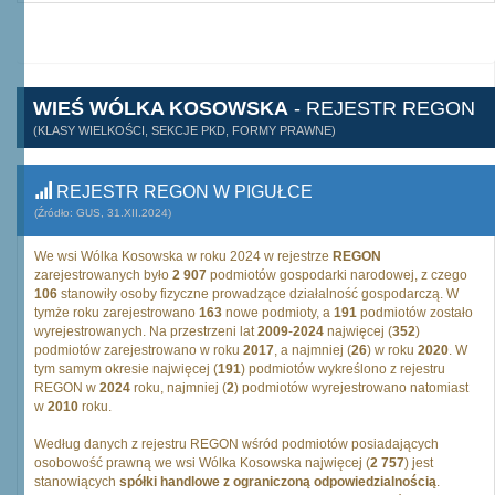
WIEŚ WÓLKA KOSOWSKA
- REJESTR REGON
(KLASY WIELKOŚCI, SEKCJE PKD, FORMY PRAWNE)
REJESTR REGON W PIGUŁCE
(Źródło: GUS, 31.XII.2024)
We wsi Wólka Kosowska w roku 2024 w rejestrze
REGON
zarejestrowanych było
2 907
podmiotów gospodarki narodowej, z czego
106
stanowiły osoby fizyczne prowadzące działalność gospodarczą. W
tymże roku zarejestrowano
163
nowe podmioty, a
191
podmiotów zostało
wyrejestrowanych. Na przestrzeni lat
2009
-
2024
najwięcej (
352
)
podmiotów zarejestrowano w roku
2017
, a najmniej (
26
) w roku
2020
. W
tym samym okresie najwięcej (
191
) podmiotów wykreślono z rejestru
REGON w
2024
roku, najmniej (
2
) podmiotów wyrejestrowano natomiast
w
2010
roku.
Według danych z rejestru REGON wśród podmiotów posiadających
osobowość prawną we wsi Wólka Kosowska najwięcej (
2 757
) jest
stanowiących
spółki handlowe z ograniczoną odpowiedzialnością
.