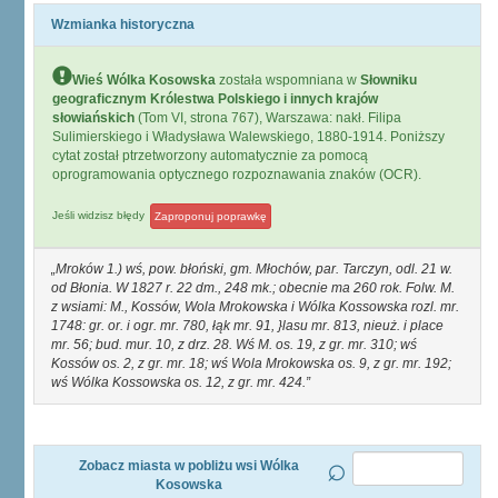
Wzmianka historyczna
Wieś Wólka Kosowska
została wspomniana w
Słowniku
geograficznym Królestwa Polskiego i innych krajów
słowiańskich
(Tom VI, strona 767), Warszawa: nakł. Filipa
Sulimierskiego i Władysława Walewskiego, 1880-1914. Poniższy
cytat został ptrzetworzony automatycznie za pomocą
oprogramowania optycznego rozpoznawania znaków (OCR).
Jeśli widzisz błędy
Zaproponuj poprawkę
Mroków 1.) wś, pow. błoński, gm. Młochów, par. Tarczyn, odl. 21 w.
od Błonia. W 1827 r. 22 dm., 248 mk.; obecnie ma 260 rok. Folw. M.
z wsiami: M., Kossów, Wola Mrokowska i Wólka Kossowska rozl. mr.
1748: gr. or. i ogr. mr. 780, łąk mr. 91, }lasu mr. 813, nieuż. i place
mr. 56; bud. mur. 10, z drz. 28. Wś M. os. 19, z gr. mr. 310; wś
Kossów os. 2, z gr. mr. 18; wś Wola Mrokowska os. 9, z gr. mr. 192;
wś Wólka Kossowska os. 12, z gr. mr. 424.
Zobacz miasta w pobliżu wsi Wólka
Kosowska