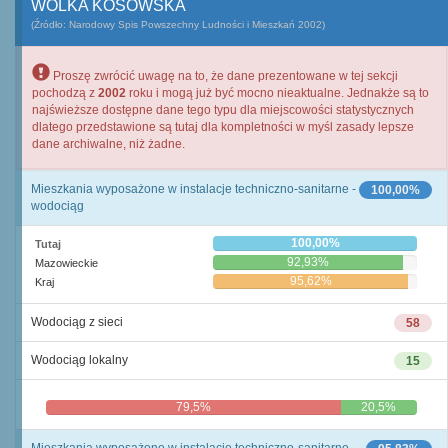
WÓLKA KOSOWSKA
(Źródło: Narodowy Spis Powszechny Ludności i Mieszkań 2002)
Proszę zwrócić uwagę na to, że dane prezentowane w tej sekcji
pochodzą z
2002
roku i mogą już być mocno nieaktualne. Jednakże są to
najświeższe dostępne dane tego typu dla miejscowości statystycznych
dlatego przedstawione są tutaj dla kompletności w myśl zasady lepsze
dane archiwalne, niż żadne.
Mieszkania wyposażone w instalacje techniczno-sanitarne -
100,00%
wodociąg
100,00%
Tutaj
92,93%
Mazowieckie
95,62%
Kraj
Wodociąg z sieci
58
Wodociąg lokalny
15
79,5%
20,5%