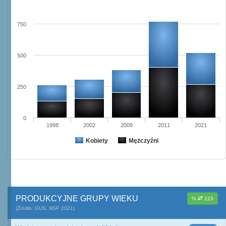
750
500
250
0
1998
2002
2009
2011
2021
Kobiety
Mężczyźni
PRODUKCYJNE GRUPY WIEKU
%
123
(Źródło: GUS, NSP 2021)