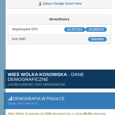
Zobacz Google Street View
Identyfikatory
Współrzędne GPS
52.057222
20.840278
Kod SIMC
0005084
WIEŚ WÓLKA KOSOWSKA
- DANE
DEMOGRAFICZNE
(LICZBA LUDNOŚCI, PŁEĆ MIESZKAŃCÓW)
DEMOGRAFIA W PIGUŁCE
(Źródło: GUS, NSP 2021)
Wieś Wólka Kosowska ma
519
mieszkańców, z czego
48,4%
stanowią