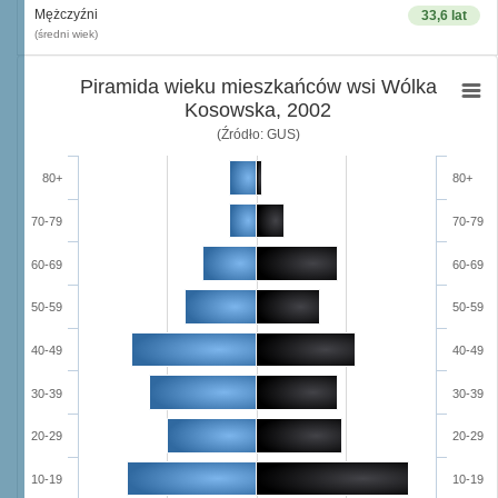
Mężczyźni
33,6 lat
(średni wiek)
Piramida wieku mieszkańców wsi Wólka
Kosowska, 2002
(Źródło: GUS)
80+
80+
70-79
70-79
60-69
60-69
50-59
50-59
40-49
40-49
30-39
30-39
20-29
20-29
10-19
10-19