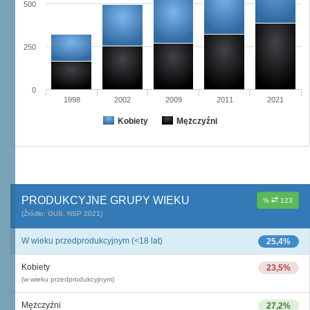
500
250
0
1998
2002
2009
2011
2021
Kobiety
Mężczyźni
PRODUKCYJNE GRUPY WIEKU
%
123
(Źródło: GUS, NSP 2021)
W wieku przedprodukcyjnym (<18 lat)
25,4%
Kobiety
23,5%
(w wieku przedprodukcyjnym)
Mężczyźni
27,2%