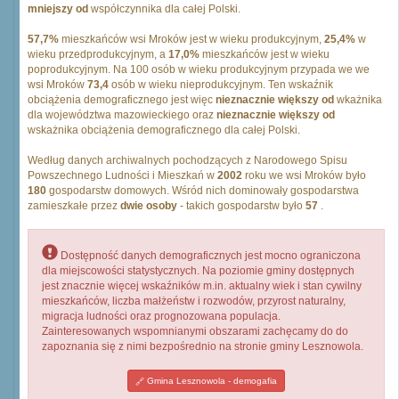
mniejszy od
współczynnika dla całej Polski.
57,7%
mieszkańców wsi Mroków jest w wieku produkcyjnym,
25,4%
w
wieku przedprodukcyjnym, a
17,0%
mieszkańców jest w wieku
poprodukcyjnym. Na 100 osób w wieku produkcyjnym przypada we we
wsi Mroków
73,4
osób w wieku nieprodukcyjnym. Ten wskaźnik
obciążenia demograficznego jest więc
nieznacznie większy od
wkażnika
dla województwa mazowieckiego oraz
nieznacznie większy od
wskażnika obciążenia demograficznego dla całej Polski.
Według danych archiwalnych pochodzących z Narodowego Spisu
Powszechnego Ludności i Mieszkań w
2002
roku we wsi Mroków było
180
gospodarstw domowych. Wśród nich dominowały gospodarstwa
zamieszkałe przez
dwie osoby
- takich gospodarstw było
57
.
Dostępność danych demograficznych jest mocno ograniczona
dla miejscowości statystycznych. Na poziomie gminy dostępnych
jest znacznie więcej wskaźników m.in. aktualny wiek i stan cywilny
mieszkańców, liczba małżeństw i rozwodów, przyrost naturalny,
migracja ludności oraz prognozowana populacja.
Zainteresowanych wspomnianymi obszarami zachęcamy do do
zapoznania się z nimi bezpośrednio na stronie gminy Lesznowola.
Gmina Lesznowola - demogafia