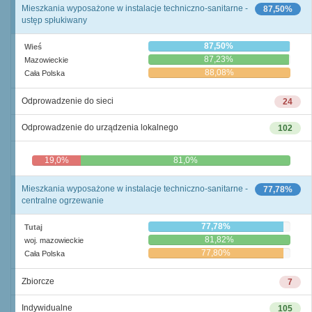
Mieszkania wyposażone w instalacje techniczno-sanitarne -
87,50%
ustęp spłukiwany
87,50%
Wieś
87,23%
Mazowieckie
88,08%
Cała Polska
Odprowadzenie do sieci
24
Odprowadzenie do urządzenia lokalnego
102
19,0%
81,0%
Mieszkania wyposażone w instalacje techniczno-sanitarne -
77,78%
centralne ogrzewanie
77,78%
Tutaj
81,82%
woj. mazowieckie
77,80%
Cała Polska
Zbiorcze
7
Indywidualne
105