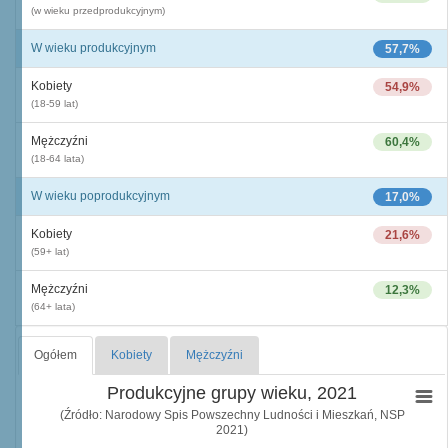
(w wieku przedprodukcyjnym)
W wieku produkcyjnym
57,7%
Kobiety
54,9%
(18-59 lat)
Mężczyźni
60,4%
(18-64 lata)
W wieku poprodukcyjnym
17,0%
Kobiety
21,6%
(59+ lat)
Mężczyźni
12,3%
(64+ lata)
Ogółem
Kobiety
Mężczyźni
Produkcyjne grupy wieku, 2021
(Źródło: Narodowy Spis Powszechny Ludności i Mieszkań, NSP
2021)