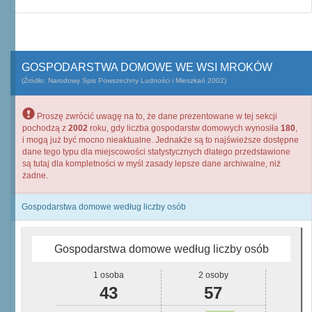
GOSPODARSTWA DOMOWE WE WSI MROKÓW
(Źródło: Narodowy Spis Powszechny Ludności i Mieszkań 2002)
Proszę zwrócić uwagę na to, że dane prezentowane w tej sekcji
pochodzą z
2002
roku, gdy liczba gospodarstw domowych wynosiła
180
,
i mogą już być mocno nieaktualne. Jednakże są to najświeższe dostępne
dane tego typu dla miejscowości statystycznych dlatego przedstawione
są tutaj dla kompletności w myśl zasady lepsze dane archiwalne, niż
żadne.
Gospodarstwa domowe według liczby osób
Gospodarstwa domowe według liczby osób
1 osoba
2 osoby
43
57