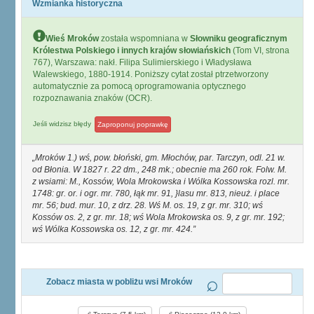
Wzmianka historyczna
Wieś Mroków
została wspomniana w
Słowniku geograficznym
Królestwa Polskiego i innych krajów słowiańskich
(Tom VI, strona
767), Warszawa: nakł. Filipa Sulimierskiego i Władysława
Walewskiego, 1880-1914. Poniższy cytat został ptrzetworzony
automatycznie za pomocą oprogramowania optycznego
rozpoznawania znaków (OCR).
Jeśli widzisz błędy
Zaproponuj poprawkę
Mroków 1.) wś, pow. błoński, gm. Młochów, par. Tarczyn, odl. 21 w.
od Błonia. W 1827 r. 22 dm., 248 mk.; obecnie ma 260 rok. Folw. M.
z wsiami: M., Kossów, Wola Mrokowska i Wólka Kossowska rozl. mr.
1748: gr. or. i ogr. mr. 780, łąk mr. 91, }lasu mr. 813, nieuż. i place
mr. 56; bud. mur. 10, z drz. 28. Wś M. os. 19, z gr. mr. 310; wś
Kossów os. 2, z gr. mr. 18; wś Wola Mrokowska os. 9, z gr. mr. 192;
wś Wólka Kossowska os. 12, z gr. mr. 424.
Zobacz miasta w pobliżu wsi Mroków