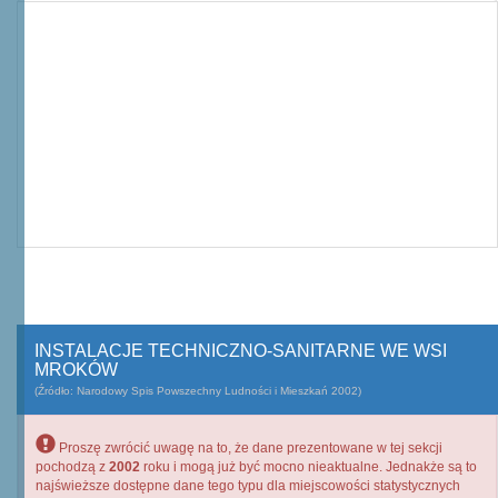
INSTALACJE TECHNICZNO-SANITARNE WE WSI
MROKÓW
(Źródło: Narodowy Spis Powszechny Ludności i Mieszkań 2002)
Proszę zwrócić uwagę na to, że dane prezentowane w tej sekcji
pochodzą z
2002
roku i mogą już być mocno nieaktualne. Jednakże są to
najświeższe dostępne dane tego typu dla miejscowości statystycznych