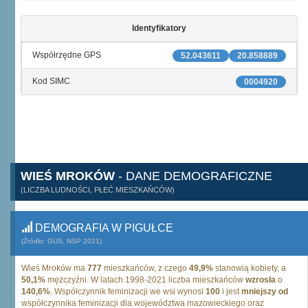
Identyfikatory
Współrzędne GPS
52.043611
20.858889
Kod SIMC
0004920
WIEŚ MROKÓW
- DANE DEMOGRAFICZNE
(LICZBA LUDNOŚCI, PŁEĆ MIESZKAŃCÓW)
DEMOGRAFIA W PIGUŁCE
(Źródło: GUS, NSP 2021)
Wieś Mroków ma
777
mieszkańców, z czego
49,9%
stanowią kobiety, a
50,1%
mężczyźni. W latach 1998-2021 liczba mieszkańców
wzrosła
o
140,6%
. Współczynnik feminizacji we wsi wynosi
100
i jest
mniejszy od
współczynnika feminizacji dla województwa mazowieckiego oraz