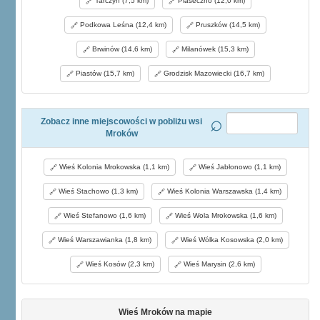
Tarczyn (7,5 km)
Piaseczno (12,0 km)
Podkowa Leśna (12,4 km)
Pruszków (14,5 km)
Brwinów (14,6 km)
Milanówek (15,3 km)
Piastów (15,7 km)
Grodzisk Mazowiecki (16,7 km)
Zobacz inne miejscowości w pobliżu wsi
Mroków
Wieś Kolonia Mrokowska (1,1 km)
Wieś Jabłonowo (1,1 km)
Wieś Stachowo (1,3 km)
Wieś Kolonia Warszawska (1,4 km)
Wieś Stefanowo (1,6 km)
Wieś Wola Mrokowska (1,6 km)
Wieś Warszawianka (1,8 km)
Wieś Wólka Kosowska (2,0 km)
Wieś Kosów (2,3 km)
Wieś Marysin (2,6 km)
Wieś Mroków na mapie