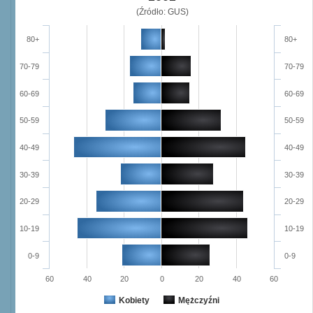
(Źródło: GUS)
80+
80+
70-79
70-79
60-69
60-69
50-59
50-59
40-49
40-49
30-39
30-39
20-29
20-29
10-19
10-19
0-9
0-9
60
40
20
0
20
40
60
Kobiety
Mężczyźni