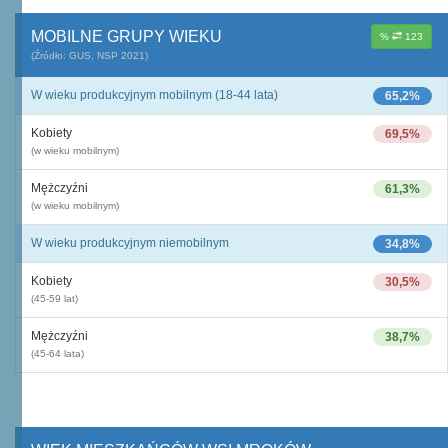
MOBILNE GRUPY WIEKU
%
123
(Źródło: GUS, NSP 2021)
W wieku produkcyjnym mobilnym (18-44 lata)
65,2%
Kobiety
69,5%
(w wieku mobilnym)
Mężczyźni
61,3%
(w wieku mobilnym)
W wieku produkcyjnym niemobilnym
34,8%
Kobiety
30,5%
(45-59 lat)
Mężczyźni
38,7%
(45-64 lata)