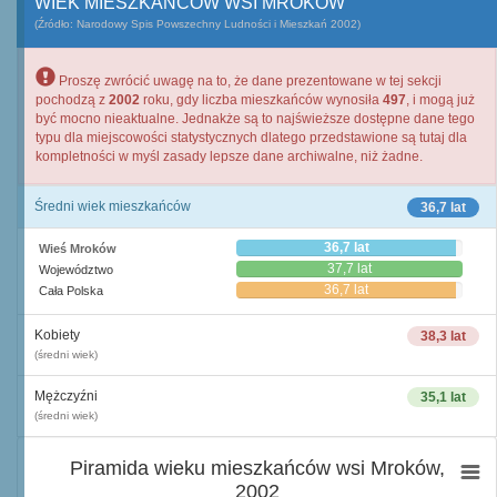
WIEK MIESZKAŃCÓW WSI MROKÓW
(Źródło: Narodowy Spis Powszechny Ludności i Mieszkań 2002)
Proszę zwrócić uwagę na to, że dane prezentowane w tej sekcji
pochodzą z
2002
roku, gdy liczba mieszkańców wynosiła
497
, i mogą już
być mocno nieaktualne. Jednakże są to najświeższe dostępne dane tego
typu dla miejscowości statystycznych dlatego przedstawione są tutaj dla
kompletności w myśl zasady lepsze dane archiwalne, niż żadne.
Średni wiek mieszkańców
36,7 lat
36,7 lat
Wieś Mroków
37,7 lat
Województwo
36,7 lat
Cała Polska
Kobiety
38,3 lat
(średni wiek)
Mężczyźni
35,1 lat
(średni wiek)
Piramida wieku mieszkańców wsi Mroków,
2002