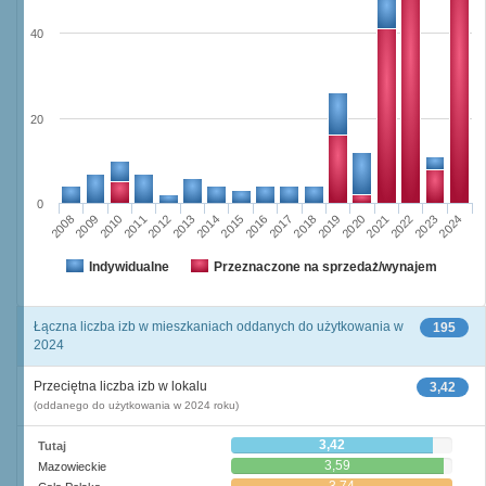
40
20
0
2023
2018
2008
2013
2020
2010
2015
2022
2012
2017
2024
2014
2019
2009
2016
2021
2011
Indywidualne
Przeznaczone na sprzedaż/wynajem
Łączna liczba izb w mieszkaniach oddanych do użytkowania w
195
2024
Przeciętna liczba izb w lokalu
3,42
(oddanego do użytkowania w 2024 roku)
3,42
Tutaj
3,59
Mazowieckie