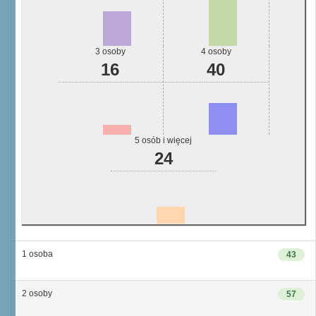
3 osoby
4 osoby
16
40
5 osób i więcej
24
1 osoba
43
2 osoby
57