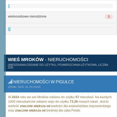
2
wieloosobowe nierodzinne
3
3
WIEŚ MROKÓW
- NIERUCHOMOŚCI
(MIESZKANIA ODDANE DO UŻYTKU, POWIERZCHNIA UŻYTKOWA, LICZBA
IZB)
NIERUCHOMOŚCI W PIGUŁCE
(Źródło: GUS, 31.XII.2024)
W
2024
roku we wsi Mroków oddano do użytku
57
mieszkań. Na każdych
1000 mieszkańców oddano więc do użytku
73,36
nowych lokali. Jest to
wartość
znacznie większa od
wartości dla województwa mazowieckiego
oraz
znacznie większa od
średniej dla całej Polski.