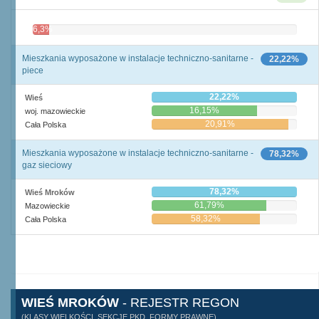
6,3%
93,8%
Mieszkania wyposażone w instalacje techniczno-sanitarne -
22,22%
piece
22,22%
Wieś
16,15%
woj. mazowieckie
20,91%
Cała Polska
Mieszkania wyposażone w instalacje techniczno-sanitarne -
78,32%
gaz sieciowy
78,32%
Wieś Mroków
61,79%
Mazowieckie
58,32%
Cała Polska
WIEŚ MROKÓW
- REJESTR REGON
(KLASY WIELKOŚCI, SEKCJE PKD, FORMY PRAWNE)