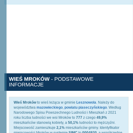
WIEŚ MROKÓW
- PODSTAWOWE
INFORMACJE
Wieś Mroków
to wieś leżąca w gminie
Lesznowola
. Należy do
województwa
mazowieckiego
,
powiatu piaseczyńskiego
. Według
Narodowego Spisu Powszechnego Ludności i Mieszkań z 2021
roku liczba ludności we wsi Mroków to
777
z czego
49,9%
mieszkańców stanowią kobiety, a
50,1%
ludności to mężczyźni.
Miejscowość zamieszkuje
2,1%
mieszkańców gminy. Identyfikator
miejscowości Mroków w systemie
SIMC
to
0004920
, a współrzędne