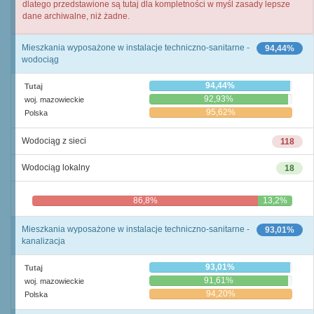
dlatego przedstawione są tutaj dla kompletności w myśl zasady lepsze
dane archiwalne, niż żadne.
Mieszkania wyposażone w instalacje techniczno-sanitarne -
94,44%
wodociąg
94,44%
Tutaj
92,93%
woj. mazowieckie
95,62%
Polska
Wodociąg z sieci
118
Wodociąg lokalny
18
86,8%
13,2%
Mieszkania wyposażone w instalacje techniczno-sanitarne -
93,01%
kanalizacja
93,01%
Tutaj
91,61%
woj. mazowieckie
94,20%
Polska