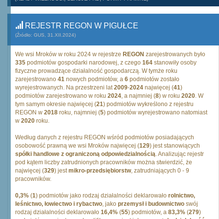
REJESTR REGON W PIGUŁCE
(Źródło: GUS, 31.XII.2024)
We wsi Mroków w roku 2024 w rejestrze
REGON
zarejestrowanych było
335
podmiotów gospodarki narodowej, z czego
164
stanowiły osoby
fizyczne prowadzące działalność gospodarczą. W tymże roku
zarejestrowano
41
nowych podmiotów, a
6
podmiotów zostało
wyrejestrowanych. Na przestrzeni lat
2009
-
2024
najwięcej (
41
)
podmiotów zarejestrowano w roku
2024
, a najmniej (
8
) w roku
2020
. W
tym samym okresie najwięcej (
21
) podmiotów wykreślono z rejestru
REGON w
2018
roku, najmniej (
5
) podmiotów wyrejestrowano natomiast
w
2020
roku.
Według danych z rejestru REGON wśród podmiotów posiadających
osobowość prawną we wsi Mroków najwięcej (
129
) jest stanowiących
spółki handlowe z ograniczoną odpowiedzialnością
. Analizując rejestr
pod kątem liczby zatrudnionych pracowników można stwierdzić, że
najwięcej (
329
) jest
mikro-przedsiębiorstw
, zatrudniających 0 - 9
pracowników.
0,3%
(
1
) podmiotów jako rodzaj działalności deklarowało
rolnictwo,
leśnictwo, łowiectwo i rybactwo
, jako
przemysł i budownictwo
swój
rodzaj działalności deklarowało
16,4%
(
55
) podmiotów, a
83,3%
(
279
)