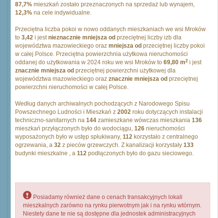
87,7%
mieszkań zostało przeznaczonych na sprzedaż lub wynajem,
12,3%
na cele indywidualne.
Przeciętna liczba pokoi w nowo oddanych mieszkaniach we wsi Mroków
to
3,42
i jest
nieznacznie mniejsza od
przeciętnej liczby izb dla
województwa mazowieckiego oraz
mniejsza od
przeciętnej liczby pokoi
w całej Polsce. Przeciętna powierzchnia użytkowa nieruchomości
2
oddanej do użytkowania w 2024 roku we wsi Mroków to
69,80 m
i jest
znacznie mniejsza od
przeciętnej powierzchni użytkowej dla
województwa mazowieckiego oraz
znacznie mniejsza od
przeciętnej
powierzchni nieruchomości w całej Polsce.
Według danych archiwalnych pochodzących z Narodowego Spisu
Powszechnego Ludności i Mieszkań z
2002
roku dotyczących instalacji
techniczno-sanitarnych na
144
zamieszkane wówczas mieszkania
136
mieszkań przyłączonych było do wodociągu,
126
nieruchomości
wyposażonych było w ustęp spłukiwany,
112
korzystało z centralnego
ogrzewania, a
32
z pieców grzewczych. Z kanalizacji korzystały
133
budynki mieszkalne , a
112
podłączonych było do gazu sieciowego.
Posiadamy również dane o cenach transakcyjnych lokali
mieszkalnych zarówno na rynku pierwotnym jak i na rynku wtórnym.
Niestety dane te nie są dostępne dla jednostek administracyjnych