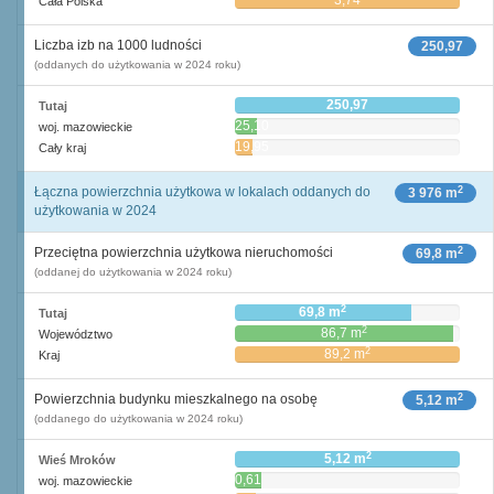
3,74
Cała Polska
Liczba izb na 1000 ludności
250,97
(oddanych do użytkowania w 2024 roku)
250,97
Tutaj
25,10
woj. mazowieckie
19,95
Cały kraj
2
Łączna powierzchnia użytkowa w lokalach oddanych do
3 976 m
użytkowania w 2024
2
Przeciętna powierzchnia użytkowa nieruchomości
69,8 m
(oddanej do użytkowania w 2024 roku)
2
69,8 m
Tutaj
2
86,7 m
Województwo
2
89,2 m
Kraj
2
Powierzchnia budynku mieszkalnego na osobę
5,12 m
(oddanego do użytkowania w 2024 roku)
2
5,12 m
Wieś Mroków
0,61
woj. mazowieckie
2