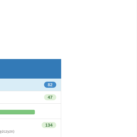
82
47
134
żczyzn)