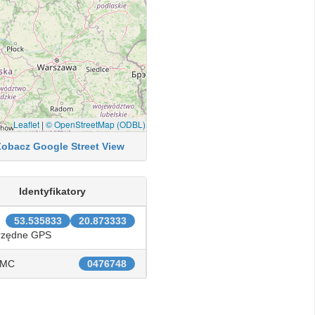
Leaflet
|
© OpenStreetMap (ODBL)
Zobacz Google Street View
Identyfikatory
53.535833
20.873333
rzędne GPS
IMC
0476748