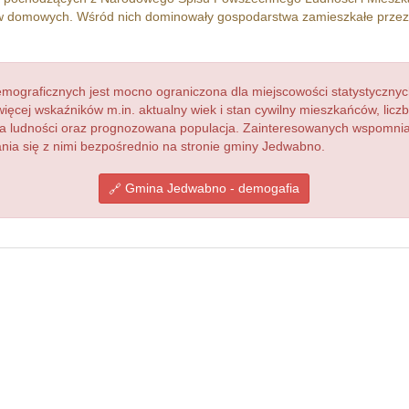
 domowych. Wśród nich dominowały gospodarstwa zamieszkałe prze
ograficznych jest mocno ograniczona dla miejscowości statystycznyc
więcej wskaźników m.in. aktualny wiek i stan cywilny mieszkańców, lic
acja ludności oraz prognozowana populacja. Zainteresowanych wspomn
ia się z nimi bezpośrednio na stronie gminy Jedwabno.
Gmina Jedwabno - demogafia