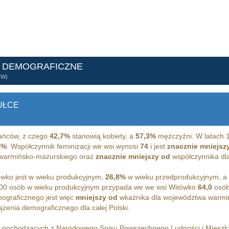
E DEMOGRAFICZNE
ÓW)
UŁCE
ńców, z czego
42,7%
stanowią kobiety, a
57,3%
mężczyźni. W latach 
4%
. Współczynnik feminizacji we wsi wynosi
74
i jest
znacznie mniejsz
a warmińsko-mazurskiego oraz
znacznie mniejszy od
współczynnika dla 
wko jest w wieku produkcyjnym,
26,8%
w wieku przedprodukcyjnym, a
00 osób w wieku produkcyjnym przypada we we wsi Witówko
64,0
osób
ograficznego jest więc
mniejszy od
wkażnika dla województwa warmi
żenia demograficznego dla całej Polski.
h pochodzących z Narodowego Spisu Powszechnego Ludności i Miesz