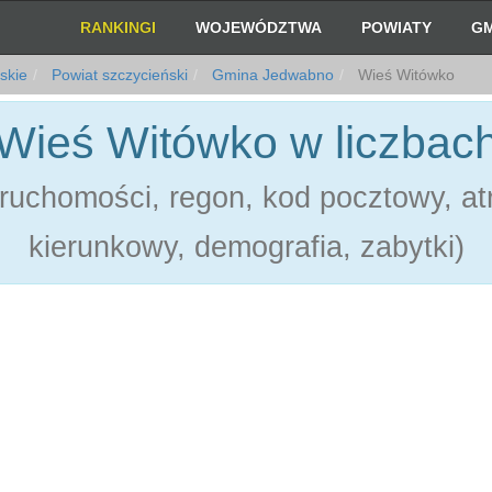
RANKINGI
WOJEWÓDZTWA
POWIATY
GM
skie
Powiat szczycieński
Gmina Jedwabno
Wieś Witówko
Wieś Witówko w liczbac
ruchomości, regon, kod pocztowy, atr
kierunkowy, demografia, zabytki)