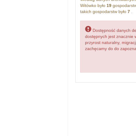
Witówko było
19
gospodarstw
takich gospodarstw było
7
.
Dostępność danych dem
dostępnych jest znacznie 
przyrost naturalny, migr
zachęcamy do do zapoznan