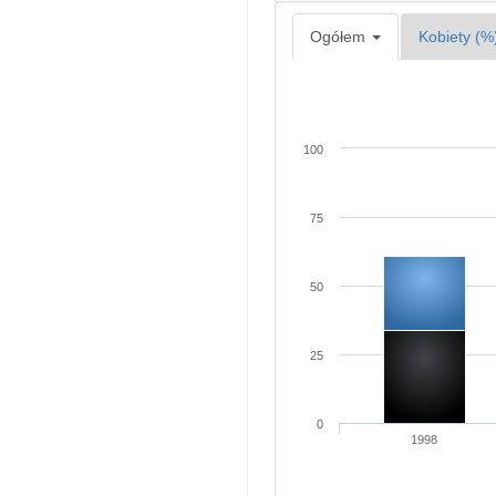
Ogółem
Kobiety (%
100
75
50
25
0
1998