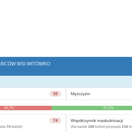
KAŃCÓW WSI WITÓWKO
35
Mężczyźni
42,7%
57,3%
74
Współczynnik maskulinizacji
pada
74
kobiet)
(Na każde
100
kobiet przypada
134
mę