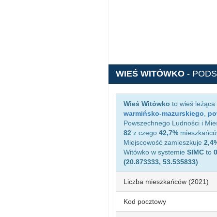
WIEŚ WITÓWKO
- POD
Wieś Witówko
to wieś leżąca
warmińsko-mazurskiego
,
po
Powszechnego Ludności i Mies
82
z czego
42,7%
mieszkańców
Miejscowość zamieszkuje
2,4
Witówko w systemie
SIMC
to
(20.873333, 53.535833)
.
Liczba mieszkańców (2021)
Kod pocztowy