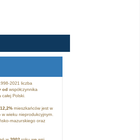
1998-2021 liczba
y od
współczynnika
całej Polski.
12,2%
mieszkańców jest w
 w wieku nieprodukcyjnym.
ńsko-mazurskiego oraz
kań w
2002
roku we wsi