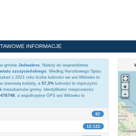
STAWOWE INFORMACJE
 w gminie
Jedwabno
. Należy do województwa
wiatu szczycieńskiego
. Według Narodowego Spisu
zkań z 2021 roku liczba ludności we wsi Witówko to
 stanowią kobiety, a
57,3%
ludności to mężczyźni.
%
mieszkańców gminy. Identyfikator miejscowości
0476748
, a współrzędne GPS wsi Witówko to
82
12-122