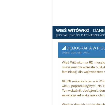
WIEŚ WITÓWKO
- DAN
(LICZBA LUDNOŚCI, PŁEĆ MIESZKAŃC
DEMOGRAFIA W PIG
(Źródło: GUS, NSP 2021)
Wieś Witówko ma
82
mieszka
mieszkańców
wzrosła
o
34,
feminizacji dla województw
61,0%
mieszkańców wsi Witó
wieku poprodukcyjnym. Na 1
Ten wskaźnik obciążenia dem
mniejszy od
wskażnika obcią
Według danych archiwalnyc