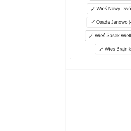
Wieś Nowy Dwór
Osada Janowo (4
Wieś Sasek Wielk
Wieś Brajniki