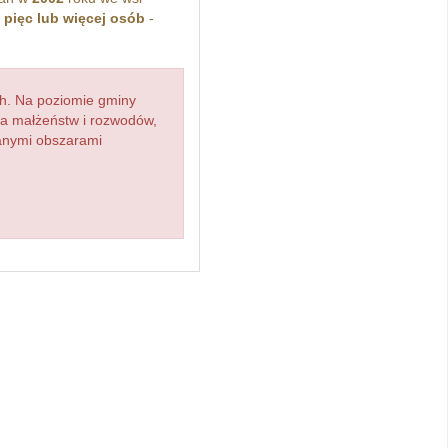
z
pięc lub więcej osób
-
h. Na poziomie gminy
zba małżeństw i rozwodów,
ianymi obszarami