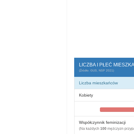
LICZBA I PŁEĆ MIESZ
(Źródło: GUS, NSP 2021)
Liczba mieszkańców
Kobiety
Współczynnik feminizacji
(Na każdych
100
mężczyzn przy