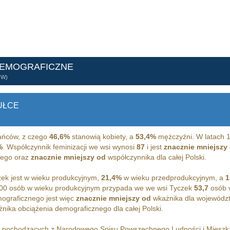
DEMOGRAFICZNE
ÓW)
UŁCE
ńców, z czego
46,6%
stanowią kobiety, a
53,4%
mężczyźni. W latach 1
%
. Współczynnik feminizacji we wsi wynosi
87
i jest
znacznie mniejszy
iego oraz
znacznie mniejszy od
współczynnika dla całej Polski.
ek jest w wieku produkcyjnym,
21,4%
w wieku przedprodukcyjnym, a
1
00 osób w wieku produkcyjnym przypada we we wsi Tyczek
53,7
osób w
ograficznego jest więc
znacznie mniejszy od
wkażnika dla wojewódz
nika obciążenia demograficznego dla całej Polski.
h pochodzących z Narodowego Spisu Powszechnego Ludności i Miesz