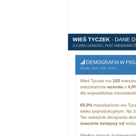
WIEŚ TYCZEK
- DANE 
(LICZBA LUDNOŚCI, PŁEĆ MIESZKAŃC
DEMOGRAFIA W PIG
(Źródło: GUS, NSP 2021)
Wieś Tyczek ma
103
mieszka
mieszkańców
wzrosła
o
4,0
dla województwa mazowieck
65,0%
mieszkańców wsi Tycz
wieku poprodukcyjnym. Na 1
Ten wskaźnik obciążenia dem
znacznie mniejszy od
wskaż
Według danych archiwalnyc