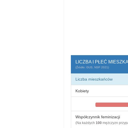
LICZBA I PŁEĆ MIESZ
(Źródło: GUS, NSP 2021)
Liczba mieszkańców
Kobiety
Współczynnik feminizacji
(Na każdych
100
mężczyzn przy