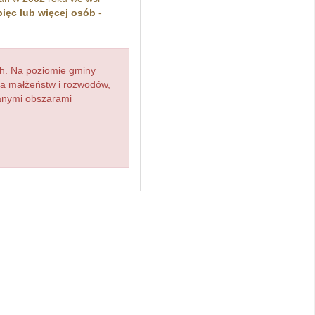
pięc lub więcej osób
-
h. Na poziomie gminy
zba małżeństw i rozwodów,
ianymi obszarami