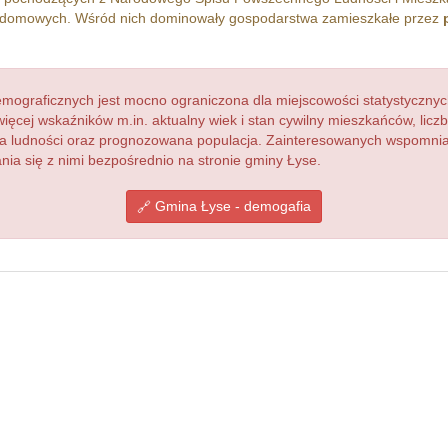
domowych. Wśród nich dominowały gospodarstwa zamieszkałe przez
ograficznych jest mocno ograniczona dla miejscowości statystycznyc
więcej wskaźników m.in. aktualny wiek i stan cywilny mieszkańców, lic
acja ludności oraz prognozowana populacja. Zainteresowanych wspomn
a się z nimi bezpośrednio na stronie gminy Łyse.
Gmina Łyse - demogafia