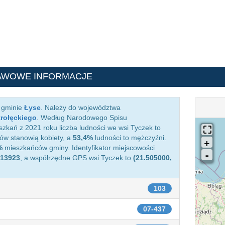
AWOWE INFORMACJE
w gminie
Łyse
. Należy do województwa
trołęckiego
. Według Narodowego Spisu
zkań z 2021 roku liczba ludności we wsi Tyczek to
w stanowią kobiety, a
53,4%
ludności to mężczyźni.
%
mieszkańców gminy. Identyfikator miejscowości
13923
, a współrzędne GPS wsi Tyczek to
(21.505000,
103
07-437