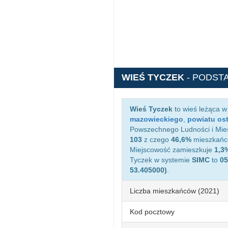
WIEŚ TYCZEK
- PODST
Wieś Tyczek
to wieś leżąca 
mazowieckiego
,
powiatu os
Powszechnego Ludności i Mies
103
z czego
46,6%
mieszkańcó
Miejscowość zamieszkuje
1,3
Tyczek w systemie
SIMC
to
05
53.405000)
.
Liczba mieszkańców (2021)
Kod pocztowy