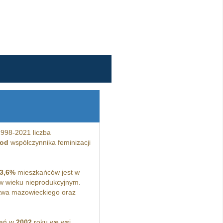
998-2021 liczba
 od
współczynnika feminizacji
3,6%
mieszkańców jest w
 wieku nieprodukcyjnym.
twa mazowieckiego oraz
kań w
2002
roku we wsi