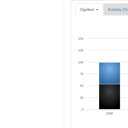
Ogółem
Kobiety (%
150
125
100
75
50
25
0
1998