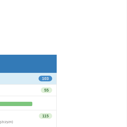
103
55
115
żczyzn)