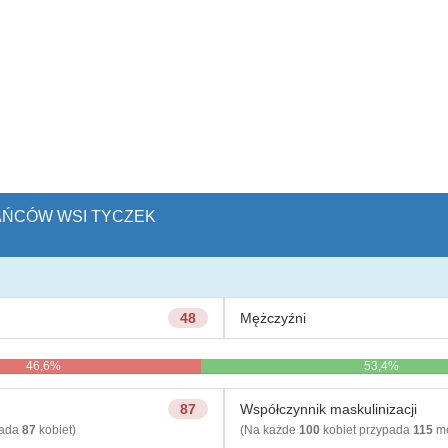
KAŃCÓW WSI TYCZEK
48
Mężczyźni
46,6%
53,4%
87
Współczynnik maskulinizacji
pada
87
kobiet)
(Na każde
100
kobiet przypada
115
mę