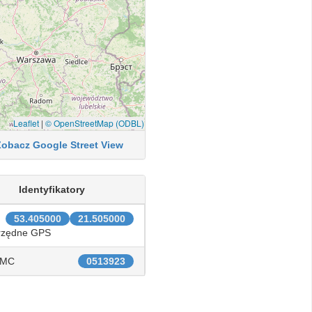
Leaflet
|
© OpenStreetMap (ODBL)
Zobacz Google Street View
Identyfikatory
53.405000
21.505000
rzędne GPS
IMC
0513923