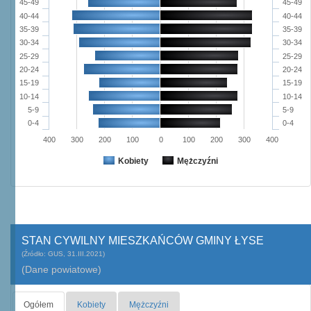
45-49
45-49
40-44
40-44
35-39
35-39
30-34
30-34
25-29
25-29
20-24
20-24
15-19
15-19
10-14
10-14
5-9
5-9
0-4
0-4
400
300
200
100
0
100
200
300
400
Kobiety
Mężczyźni
STAN CYWILNY MIESZKAŃCÓW GMINY ŁYSE
(Źródło: GUS, 31.III.2021)
(Dane powiatowe)
Ogółem
Kobiety
Mężczyźni