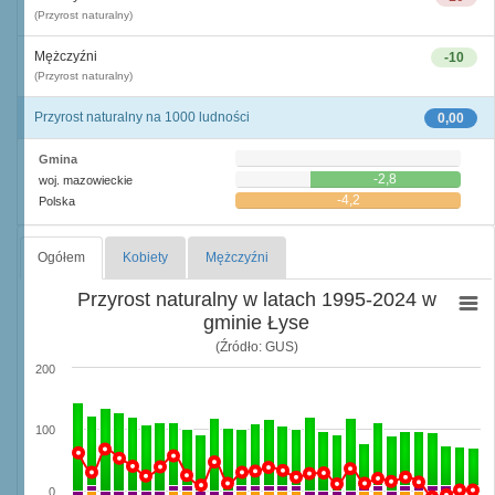
(Przyrost naturalny)
Mężczyźni
-10
(Przyrost naturalny)
Przyrost naturalny na 1000 ludności
0,00
0,0
Gmina
-2,8
woj. mazowieckie
-4,2
Polska
Ogółem
Kobiety
Mężczyźni
Przyrost naturalny w latach 1995-2024 w
gminie Łyse
(Źródło: GUS)
200
100
0