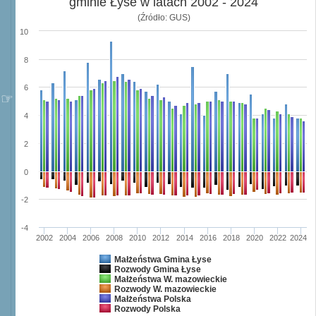
gminie Łyse w latach 2002 - 2024
(Źródło: GUS)
10
8
6
4
2
0
-2
-4
2002
2004
2006
2008
2010
2012
2014
2016
2018
2020
2022
2024
Małżeństwa Gmina Łyse
Rozwody Gmina Łyse
Małżeństwa W. mazowieckie
Rozwody W. mazowieckie
Małżeństwa Polska
Rozwody Polska