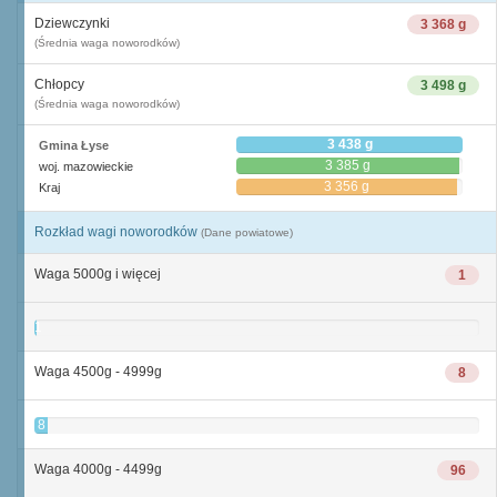
Dziewczynki
3 368 g
(Średnia waga noworodków)
Chłopcy
3 498 g
(Średnia waga noworodków)
3 438 g
Gmina Łyse
3 385 g
woj. mazowieckie
3 356 g
Kraj
Rozkład wagi noworodków
(Dane powiatowe)
Waga 5000g i więcej
1
1
Waga 4500g - 4999g
8
8
Waga 4000g - 4499g
96