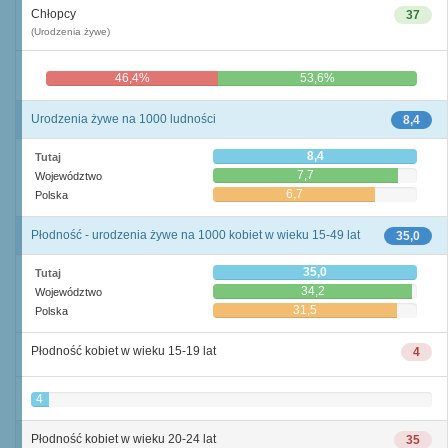
Chłopcy
37
(Urodzenia żywe)
46,4%
53,6%
Urodzenia żywe na 1000 ludności
8,4
8,4
Tutaj
7,7
Województwo
6,7
Polska
Płodność - urodzenia żywe na 1000 kobiet w wieku 15-49 lat
35,0
35,0
Tutaj
34,2
Województwo
31,5
Polska
Płodność kobiet w wieku 15-19 lat
4
4
Płodność kobiet w wieku 20-24 lat
35