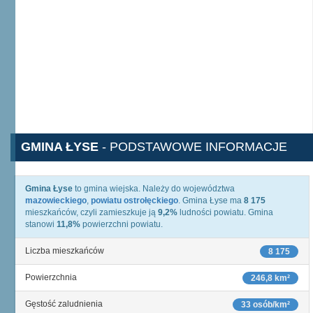
GMINA ŁYSE
- PODSTAWOWE INFORMACJE
Gmina Łyse
to gmina wiejska. Należy do województwa
mazowieckiego
,
powiatu ostrołęckiego
. Gmina Łyse ma
8 175
mieszkańców, czyli zamieszkuje ją
9,2%
ludności powiatu. Gmina
stanowi
11,8%
powierzchni powiatu.
Liczba mieszkańców
8 175
Powierzchnia
246,8 km²
Gęstość zaludnienia
33 osób/km²