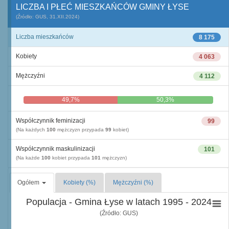
LICZBA I PŁEĆ MIESZKAŃCÓW GMINY ŁYSE
(Źródło: GUS, 31.XII.2024)
Liczba mieszkańców
8 175
Kobiety
4 063
Mężczyźni
4 112
49,7%
50,3%
Współczynnik feminizacji
99
(Na każdych
100
mężczyzn przypada
99
kobiet)
Współczynnik maskulinizacji
101
(Na każde
100
kobiet przypada
101
mężczyzn)
Ogółem
Kobiety (%)
Mężczyźni (%)
Populacja - Gmina Łyse w latach 1995 - 2024
(Źródło: GUS)