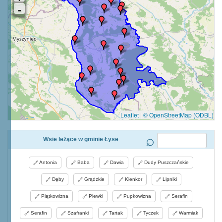
Leaflet
|
© OpenStreetMap (ODBL)
Wsie leżące w gminie Łyse
Antonia
Baba
Dawia
Dudy Puszczańskie
Dęby
Grądzkie
Klenkor
Lipniki
Piątkowizna
Plewki
Pupkowizna
Serafin
Serafin
Szafranki
Tartak
Tyczek
Warmiak