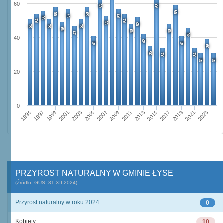
60
63
63
59
58
58
57
57
56
54
54
53
52
51
51
51
49
48
48
47
46
40
42
41
41
39
35
34
34
31
31
20
0
1995
2001
2007
2013
2019
1997
2003
2009
2015
2021
1999
2005
2011
2017
2023
PRZYROST NATURALNY W GMINIE ŁYSE
(Źródło: GUS, 31.XII.2024)
Przyrost naturalny w roku 2024
0
Kobiety
10