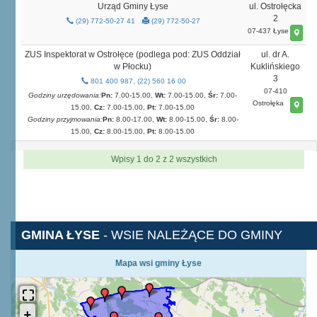
Urząd Gminy Łyse
ul. Ostrołęcka
2
(29) 772-50-27 41
(29) 772-50-27
07-437 Łyse
ZUS Inspektorat w Ostrołęce (podlega pod: ZUS Oddział
ul. dr A.
w Płocku)
Kuklińskiego
3
801 400 987, (22) 560 16 00
07-410
Godziny urzędowania:
Pn:
7.00-15.00,
Wt:
7.00-15.00,
Śr:
7.00-
Ostrołęka
15.00,
Cz:
7.00-15.00,
Pt:
7.00-15.00
Godziny przyjmowania:
Pn:
8.00-17.00,
Wt:
8.00-15.00,
Śr:
8.00-
15.00,
Cz:
8.00-15.00,
Pt:
8.00-15.00
Wpisy 1 do 2 z 2 wszystkich
GMINA ŁYSE
- WSIE NALEŻĄCE DO GMINY
Mapa wsi gminy Łyse