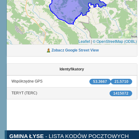
Leaflet
|
© OpenStreetMap (ODBL)
Zobacz Google Street View
Identyfikatory
Współrzędne GPS
53.3667
21.5710
TERYT (TERC)
1415072
GMINA ŁYSE
- LISTA KODÓW POCZTOWYCH