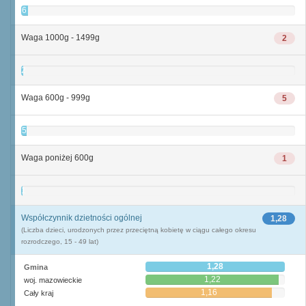
6
Waga 1000g - 1499g
2
2
Waga 600g - 999g
5
5
Waga poniżej 600g
1
1
Współczynnik dzietności ogólnej
1,28
(Liczba dzieci, urodzonych przez przeciętną kobietę w ciągu całego okresu
rozrodczego, 15 - 49 lat)
1,28
Gmina
1,22
woj. mazowieckie
1,16
Cały kraj