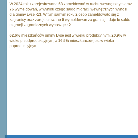
W 2024 roku zarejestrowano
63
zameldowań w ruchu wewnętrznym oraz
76
wymeldowań, w wyniku czego saldo migracji wewnętrznych wynosi
dla gminy Łyse
-13
. W tym samym roku
2
osób zameldowało się z
zagranicy oraz zarejestrowano
0
wymeldowań za granicę - daje to saldo
migracji zagranicznych wynoszące
2
.
62,6%
mieszkańców gminy Łyse jest w wieku produkcyjnym,
20,9%
w
wieku przedprodukcyjnym, a
16,5%
mieszkańców jest w wieku
poprodukcyjnym.