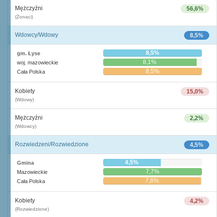
Mężczyźni
56,6%
(Żonaci)
Wdowcy/Wdowy
8,5%
8,5%
gm. Łyse
8,1%
woj. mazowieckie
8,5%
Cała Polska
Kobiety
15,0%
(Wdowy)
Mężczyźni
2,2%
(Wdowcy)
Rozwiedzeni/Rozwiedzione
4,5%
4,5%
Gmina
7,7%
Mazowieckie
7,6%
Cała Polska
Kobiety
4,2%
(Rozwiedzione)