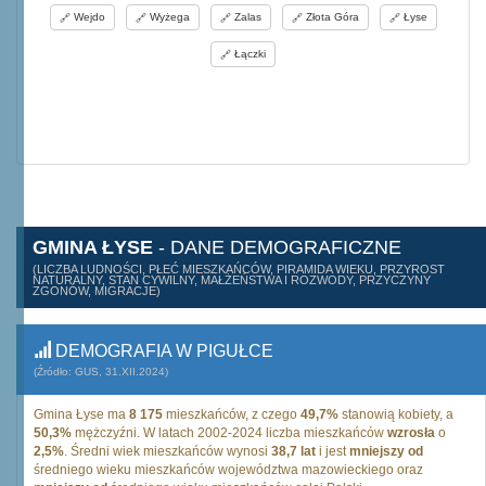
Wejdo
Wyżega
Zalas
Złota Góra
Łyse
Łączki
GMINA ŁYSE
- DANE DEMOGRAFICZNE
(LICZBA LUDNOŚCI, PŁEĆ MIESZKAŃCÓW, PIRAMIDA WIEKU, PRZYROST
NATURALNY, STAN CYWILNY, MAŁŻEŃSTWA I ROZWODY, PRZYCZYNY
ZGONÓW, MIGRACJE)
DEMOGRAFIA W PIGUŁCE
(Źródło: GUS, 31.XII.2024)
Gmina Łyse ma
8 175
mieszkańców, z czego
49,7%
stanowią kobiety, a
50,3%
mężczyźni. W latach 2002-2024 liczba mieszkańców
wzrosła
o
2,5%
. Średni wiek mieszkańców wynosi
38,7 lat
i jest
mniejszy od
średniego wieku mieszkańców województwa mazowieckiego oraz