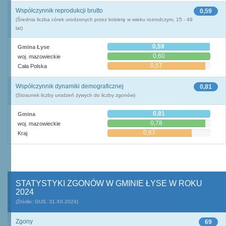
Współczynnik reprodukcji brutto
0,59
(Średnia liczba córek urodzonych przez kobietę w wieku rozrodczym, 15 - 49
lat)
0,59
Gmina Łyse
0,60
woj. mazowieckie
0,57
Cała Polska
Współczynnik dynamiki demograficznej
0,81
(Stosunek liczby urodzeń żywych do liczby zgonów)
0,81
Gmina
0,78
woj. mazowieckie
0,67
Kraj
STATYSTYKI ZGONÓW W GMINIE ŁYSE W ROKU
2024
(Źródło: GUS, 31.XII.2024)
Zgony
69