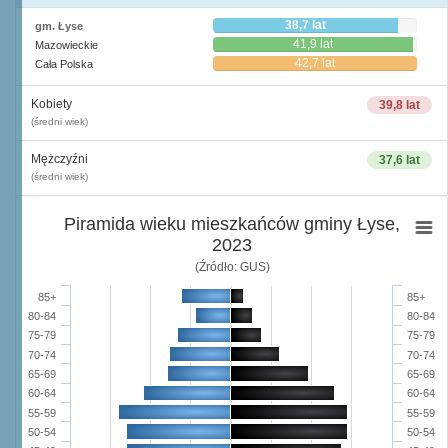
38,7 lat
gm. Łyse
41,9 lat
Mazowieckie
42,7 lat
Cała Polska
Kobiety
39,8 lat
(średni wiek)
Mężczyźni
37,6 lat
(średni wiek)
Piramida wieku mieszkańców gminy Łyse,
2023
(Źródło: GUS)
85+
85+
80-84
80-84
75-79
75-79
70-74
70-74
65-69
65-69
60-64
60-64
55-59
55-59
50-54
50-54