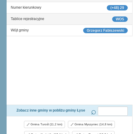
Numer kierunkowy
(+48) 29
Tablice rejestracyjne
WOS
Wójt gminy
Grzegorz Fabiszewski
Zobacz inne gminy w pobliżu gminy Łyse
Gmina Turośl (11,2 km)
Gmina Myszyniec (14,8 km)