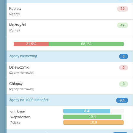
Kobiety
22
(Zgony)
Mężczyźni
47
(Zgony)
31,9%
68,1%
Zgony niemowląt
0
Dziewczynki
0
(Zgony niemowląt)
Chłopcy
0
(Zgony niemowląt)
Zgony na 1000 ludności
8,4
8,4
gm. Łyse
10,4
Województwo
10,9
Polska