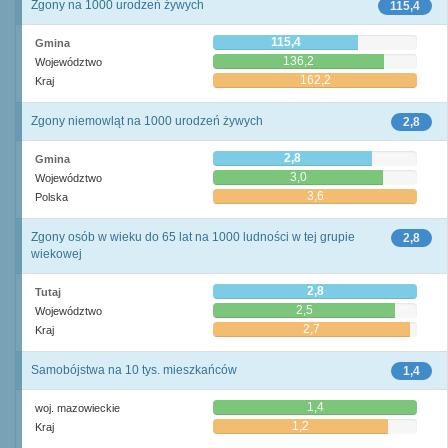
Zgony na 1000 urodzeń żywych
115,4
115,4
Gmina
136,2
Województwo
162,2
Kraj
Zgony niemowląt na 1000 urodzeń żywych
2,8
2,8
Gmina
3,0
Województwo
3,6
Polska
Zgony osób w wieku do 65 lat na 1000 ludności w tej grupie
2,8
wiekowej
2,8
Tutaj
2,5
Województwo
2,7
Kraj
Samobójstwa na 10 tys. mieszkańców
1,4
1,4
woj. mazowieckie
1,2
Kraj