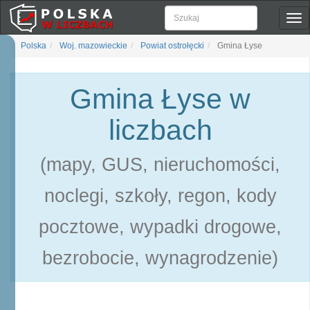
Pok
naw
Polska
Woj. mazowieckie
Powiat ostrołęcki
Gmina Łyse
Gmina Łyse w
liczbach
(mapy, GUS, nieruchomości,
noclegi, szkoły, regon, kody
pocztowe, wypadki drogowe,
bezrobocie, wynagrodzenie)