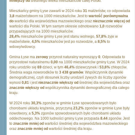
mniejszy od
średniego wieku mieszkańców całej Polski.
Mieszkańcy gminy Łyse zawarli w 2024 roku
31
małżeństw, co odpowiada
3,8
małżeństwom na 1000 mieszkańców. Jest to
wartość porównywalna
do
wartości dla województwa mazowieckiego oraz
nieznacznie więcej od
wartości dla Polski. W tym samym okresie odnotowano
1,0
rozwodów
przypadających na 1000 mieszkańców.
28,4%
mieszkańców gminy Łyse jest stanu wolnego,
57,8%
żyje w
małżeństwie,
4,5%
mieszkańców jest po rozwodzie, a
8,5%
to
wdowy/wdowcy.
Gmina Łyse ma
zerowy
przyrost naturalny wynoszący
0
. Odpowiada to
przyrostowi naturalnemu
0,00
na 1000 mieszkańców gminy Łyse. W 2024
roku urodziło się
69
dzieci, w tym
46,4%
dziewczynek i
53,6%
chłopców.
Średnia waga noworodków to
3 438 gramów
. Współczynnik dynamiki
demograficznej, czyli stosunek liczby urodzeń żywych do liczby zgonów
wynosi
0,81
i jest
nieznacznie większy od
średniej dla województwa oraz
znacznie większy od
współczynnika dynamiki demograficznej dla całego
kraju.
W 2024 roku
30,3%
zgonów w gminie Łyse spowodowanych było
chorobami układu krążenia, przyczyną
23,2%
zgonów w gminie Łyse były
nowotwory, a
5,3%
zgonów spowodowanych było chorobami układu
oddechowego. Na 1000 ludności gminy Łyse przypada
8.44
zgonów. Jest
to
znacznie mniej od
wartości średniej dla województwa mazowieckiego
oraz
znacznie mniej od
wartości średniej dla kraju.