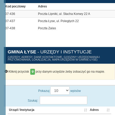
Kod pocztowy
Adres
07-436
Poczta Lipniki, ul. Stacha Konwy 22 A
07-437
Poczta Łyse, ul. Poległych 22
07-438
Poczta Zalas
GMINA ŁYSE
- URZĘDY I INSTYTUCJE
(URZĘDY, ADRESY, DANE KONTAKTOWE, GODZINY URZĘDOWANIA I
PRZYJMOWANIA, LOKALIZACJA, MAPA URZĘDÓW W GMINIE ŁYSE)
Kliknij przycisk
przy danym urzędzie żeby zobaczyć go na mapie.
Pokazuj
wpisów
Szukaj:
Urząd / Instytucja
Adres