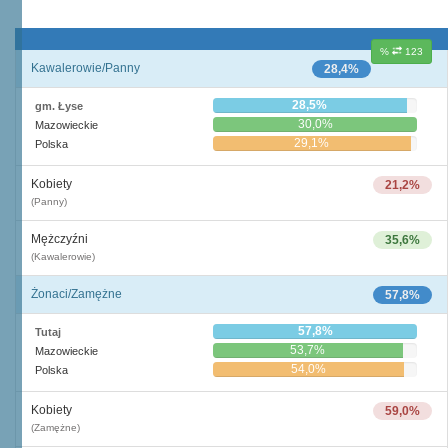
%
123
Kawalerowie/Panny
28,4%
28,5%
gm. Łyse
30,0%
Mazowieckie
29,1%
Polska
Kobiety
21,2%
(Panny)
Mężczyźni
35,6%
(Kawalerowie)
Żonaci/Zamężne
57,8%
57,8%
Tutaj
53,7%
Mazowieckie
54,0%
Polska
Kobiety
59,0%
(Zamężne)