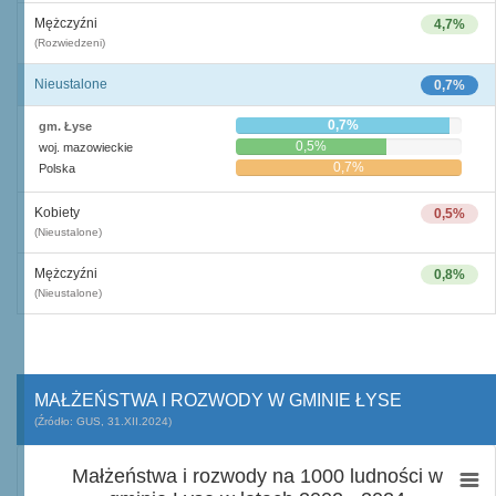
Mężczyźni
4,7%
(Rozwiedzeni)
Nieustalone
0,7%
0,7%
gm. Łyse
0,5%
woj. mazowieckie
0,7%
Polska
Kobiety
0,5%
(Nieustalone)
Mężczyźni
0,8%
(Nieustalone)
MAŁŻEŃSTWA I ROZWODY W GMINIE ŁYSE
(Źródło: GUS, 31.XII.2024)
Małżeństwa i rozwody na 1000 ludności w