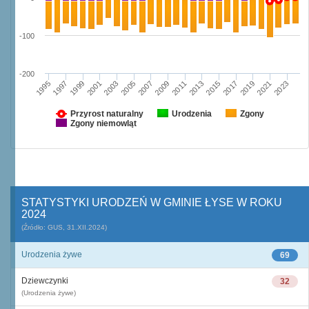
-100
-200
1997
2003
2009
2015
2021
1995
2001
2007
2013
2019
1999
2005
2011
2017
2023
Przyrost naturalny
Urodzenia
Zgony
Zgony niemowląt
STATYSTYKI URODZEŃ W GMINIE ŁYSE W ROKU
2024
(Źródło: GUS, 31.XII.2024)
Urodzenia żywe
69
Dziewczynki
32
(Urodzenia żywe)