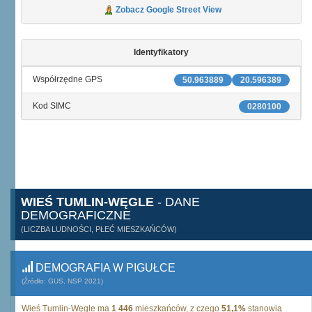
Zobacz Google Street View
Identyfikatory
Współrzędne GPS
50.963889
20.596389
Kod SIMC
0280100
WIEŚ TUMLIN-WĘGLE
- DANE
DEMOGRAFICZNE
(LICZBA LUDNOŚCI, PŁEĆ MIESZKAŃCÓW)
DEMOGRAFIA W PIGUŁCE
(Źródło: GUS, NSP 2021)
Wieś Tumlin-Węgle ma
1 446
mieszkańców, z czego
51,1%
stanowią