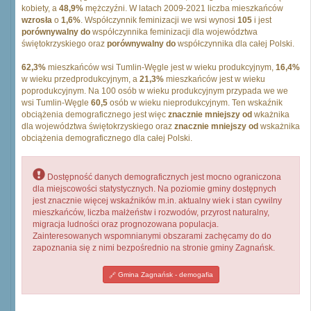
kobiety, a
48,9%
mężczyźni. W latach 2009-2021 liczba mieszkańców
wzrosła
o
1,6%
. Współczynnik feminizacji we wsi wynosi
105
i jest
porównywalny do
współczynnika feminizacji dla województwa
świętokrzyskiego oraz
porównywalny do
współczynnika dla całej Polski.
62,3%
mieszkańców wsi Tumlin-Węgle jest w wieku produkcyjnym,
16,4%
w wieku przedprodukcyjnym, a
21,3%
mieszkańców jest w wieku
poprodukcyjnym. Na 100 osób w wieku produkcyjnym przypada we we
wsi Tumlin-Węgle
60,5
osób w wieku nieprodukcyjnym. Ten wskaźnik
obciążenia demograficznego jest więc
znacznie mniejszy od
wkażnika
dla województwa świętokrzyskiego oraz
znacznie mniejszy od
wskażnika
obciążenia demograficznego dla całej Polski.
Dostępność danych demograficznych jest mocno ograniczona
dla miejscowości statystycznych. Na poziomie gminy dostępnych
jest znacznie więcej wskaźników m.in. aktualny wiek i stan cywilny
mieszkańców, liczba małżeństw i rozwodów, przyrost naturalny,
migracja ludności oraz prognozowana populacja.
Zainteresowanych wspomnianymi obszarami zachęcamy do do
zapoznania się z nimi bezpośrednio na stronie gminy Zagnańsk.
Gmina Zagnańsk - demogafia