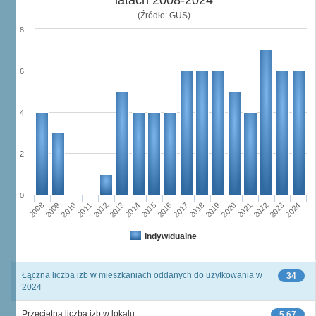
latach 2008-2024
(Źródło: GUS)
8
6
4
2
0
2011
2017
2023
2012
2018
2024
2013
2019
2008
2014
2020
2009
2015
2021
2010
2016
2022
Indywidualne
Łączna liczba izb w mieszkaniach oddanych do użytkowania w
34
2024
Przeciętna liczba izb w lokalu
5,67