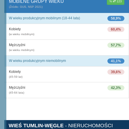
MOBILNE GRUPY WIEKU
%
123
(Źródło: GUS, NSP 2021)
W wieku produkcyjnym mobilnym (18-44 lata)
58,9%
Kobiety
60,4%
(w wieku mobilnym)
Mężczyźni
57,7%
(w wieku mobilnym)
W wieku produkcyjnym niemobilnym
41,1%
Kobiety
39,6%
(45-59 lat)
Mężczyźni
42,3%
(45-64 lata)
WIEŚ TUMLIN-WĘGLE
- NIERUCHOMOŚCI