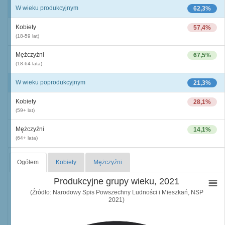
W wieku produkcyjnym
62,3%
Kobiety
57,4%
(18-59 lat)
Mężczyźni
67,5%
(18-64 lata)
W wieku poprodukcyjnym
21,3%
Kobiety
28,1%
(59+ lat)
Mężczyźni
14,1%
(64+ lata)
Ogółem
Kobiety
Mężczyźni
Produkcyjne grupy wieku, 2021
(Źródło: Narodowy Spis Powszechny Ludności i Mieszkań, NSP
2021)