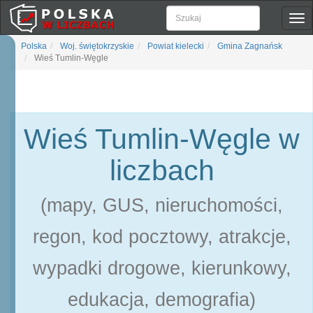
Pok
naw
Polska
Woj. świętokrzyskie
Powiat kielecki
Gmina Zagnańsk
Wieś Tumlin-Węgle
Wieś Tumlin-Węgle w
liczbach
(mapy, GUS, nieruchomości,
regon, kod pocztowy, atrakcje,
wypadki drogowe, kierunkowy,
edukacja, demografia)