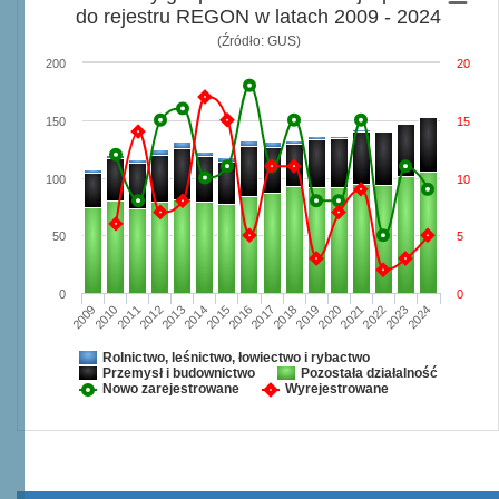
do rejestru REGON w latach 2009 - 2024
(Źródło: GUS)
200
20
150
15
100
10
50
5
0
0
2009
2010
2011
2012
2013
2014
2015
2016
2017
2018
2019
2020
2021
2022
2023
2024
Rolnictwo, leśnictwo, łowiectwo i rybactwo
Przemysł i budownictwo
Pozostała działalność
Nowo zarejestrowane
Wyrejestrowane