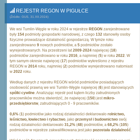
REJESTR REGON W PIGUŁCE
(Źródło: GUS, 31.XII.2024)
We wsi Tumlin-Węgle w roku 2024 w rejestrze
REGON
zarejestrowane
były
154
podmioty gospodarki narodowej, z czego
132
stanowiły osoby
fizyczne prowadzące działalność gospodarczą. W tymże roku
zarejestrowano
9
nowych podmiotów, a
5
podmiotów zostało
wyrejestrowanych. Na przestrzeni lat
2009
-
2024
najwięcej (
18
)
podmiotów zarejestrowano w roku
2016
, a najmniej (
5
) w roku
2022
. W
tym samym okresie najwięcej (
17
) podmiotów wykreślono z rejestru
REGON w
2014
roku, najmniej (
2
) podmiotów wyrejestrowano natomiast
w
2022
roku.
Według danych z rejestru REGON wśród podmiotów posiadających
osobowość prawną we wsi Tumlin-Węgle najwięcej (
6
) jest stanowiących
spólki cywilne
. Analizując rejestr pod kątem liczby zatrudnionych
pracowników można stwierdzić, że najwięcej (
150
) jest
mikro-
przedsiębiorstw
, zatrudniających 0 - 9 pracowników.
0,6%
(
1
) podmiotów jako rodzaj działalności deklarowało
rolnictwo,
leśnictwo, łowiectwo i rybactwo
, jako
przemysł i budownictwo
swój
rodzaj działalności deklarowało
31,2%
(
48
) podmiotów, a
68,2%
(
105
)
podmiotów w rejestrze zakwalifikowana jest jako
pozostała działalność
.