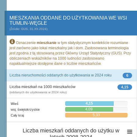
MIESZKANIA ODDANE DO UŻYTKOWANIA WE WSI
TUMLIN-WĘGLE
(Źródło: GUS, 31.XII.2024)
Oznaczenie
mieszkanie
w tym statystycznym kontekście rozumiane
jest zarówno jako lokal mieszkalny jak i dom. Zastosowana terminologia
jest zgodna z tą stosowaną przez Główny Urząd Statystyczny (GUS). Przy
obliczeniach wskaźników na 1000 ludności zastosowano
najaktualniejsze dostępne dane o liczbie mieszkańców.
Liczba nieruchomości oddanych do użytkowania w 2024 roku
6
Liczba mieszkań na 1000 mieszkańców
4,15
(oddanych do użytkowania w 2024 roku)
4,15
Wieś
4,09
woj. świętokrzyskie
5,33
Cały kraj
Liczba mieszkań oddanych do użytku w