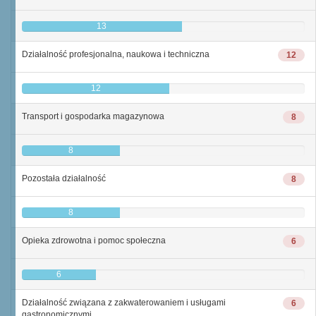
13
Działalność profesjonalna, naukowa i techniczna
12
12
Transport i gospodarka magazynowa
8
8
Pozostała działalność
8
8
Opieka zdrowotna i pomoc społeczna
6
6
Działalność związana z zakwaterowaniem i usługami
6
gastronomicznymi