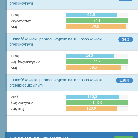
produkcyjnym
60,5
Tutaj
74,1
Województwo
70,8
Kraj
Ludność w wieku poprodukcyjnym na 100 osób w wieku
34,2
produkcyjnym
34,2
Tutaj
44,8
woj. świętokrzyskie
39,5
Kraj
Ludność w wieku poprodukcyjnym na 100 osób w wieku
130,0
przedprodukcyjnym
130,0
Wieś
153,3
świętokrzyskie
126,0
Cały kraj