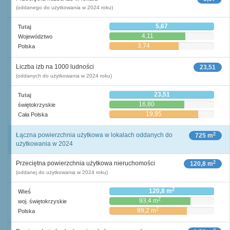
(oddanego do użytkowania w 2024 roku)
5,67
Tutaj
4,11
Województwo
3,74
Polska
Liczba izb na 1000 ludności
23,51
(oddanych do użytkowania w 2024 roku)
23,51
Tutaj
16,80
świętokrzyskie
19,95
Cała Polska
2
Łączna powierzchnia użytkowa w lokalach oddanych do
725 m
użytkowania w 2024
2
Przeciętna powierzchnia użytkowa nieruchomości
120,8 m
(oddanej do użytkowania w 2024 roku)
2
120,8 m
Wieś
2
93,4 m
woj. świętokrzyskie
2
89,2 m
Polska