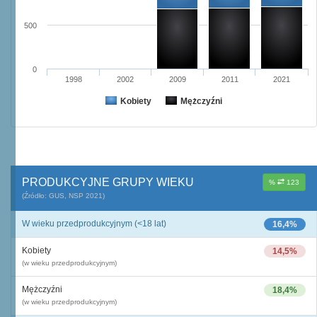
500
0
1998
2002
2009
2011
2021
Kobiety
Mężczyźni
PRODUKCYJNE GRUPY WIEKU
%
123
(Źródło: GUS, NSP 2021)
W wieku przedprodukcyjnym (<18 lat)
16,4%
Kobiety
14,5%
(w wieku przedprodukcyjnym)
Mężczyźni
18,4%
(w wieku przedprodukcyjnym)