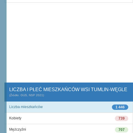
LICZBA I PŁEĆ MIESZKAŃCÓW WSI TUMLIN-WĘGLE
(Źródło: GUS, NSP 2021)
Liczba mieszkańców
1 446
Kobiety
739
Mężczyźni
707