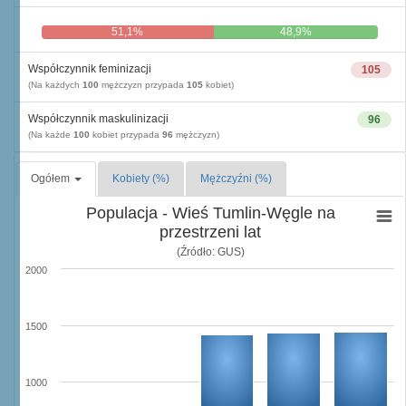
51,1%
48,9%
Współczynnik feminizacji
105
(Na każdych
100
mężczyzn przypada
105
kobiet)
Współczynnik maskulinizacji
96
(Na każde
100
kobiet przypada
96
mężczyzn)
Ogółem
Kobiety (%)
Mężczyźni (%)
Populacja - Wieś Tumlin-Węgle na
przestrzeni lat
(Źródło: GUS)
2000
1500
1000