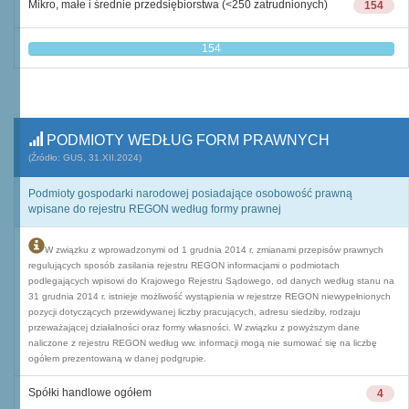
Mikro, małe i średnie przedsiębiorstwa (<250 zatrudnionych)
154
154
PODMIOTY WEDŁUG FORM PRAWNYCH
(Źródło: GUS, 31.XII.2024)
Podmioty gospodarki narodowej posiadające osobowość prawną
wpisane do rejestru REGON według formy prawnej
W związku z wprowadzonymi od 1 grudnia 2014 r. zmianami przepisów prawnych
regulujących sposób zasilania rejestru REGON informacjami o podmiotach
podlegających wpisowi do Krajowego Rejestru Sądowego, od danych według stanu na
31 grudnia 2014 r. istnieje możliwość wystąpienia w rejestrze REGON niewypełnionych
pozycji dotyczących przewidywanej liczby pracujących, adresu siedziby, rodzaju
przeważającej działalności oraz formy własności. W związku z powyższym dane
naliczone z rejestru REGON według ww. informacji mogą nie sumować się na liczbę
ogółem prezentowaną w danej podgrupie.
Spółki handlowe ogółem
4