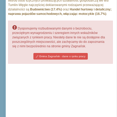
Wśród osób fizycznych prowadzących działalność gospodarczą we wsi
Tumlin-Węgle najczęściej deklarowanymi rodzajami przeważającej
działalności są
Budownictwo (17.4%)
oraz
Handel hurtowy i detaliczny;
naprawa pojazdów samochodowych, włączając motocykle (16.7%)
.
Dysponujemy rozbudowanymi danymi o bezrobociu,
przeciętnym wynagrodzeniu i szeregiem innych wskaźników
związanych z rynkiem pracy. Niestety dane te nie są dostępne dla
poszczególnych miejscowości, ale zachęcamy do do zapoznania
się z nimi bezpośrednio na stronie gminy Zagnańsk.
Gmina Zagnańsk - dane o rynku pracy