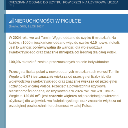
(MIESZKANIA ODDANE DO UŻYTKU, POWIERZCHNIA UŻYTKOWA, LICZBA
IZB)
NIERUCHOMOŚCI W PIGUŁCE
(Źródło: GUS, 31.XII.2024)
W
2024
roku we wsi Tumlin-Węgle oddano do użytku
6
mieszkań. Na
każdych 1000 mieszkańców oddano więc do użytku
4,15
nowych lokali.
Jest to wartość
porównywalna do
wartości dla województwa
świętokrzyskiego oraz
znacznie mniejsza od
średniej dla całej Polski.
100,0%
mieszkań zostało przeznaczonych na cele indywidualne.
Przeciętna liczba pokoi w nowo oddanych mieszkaniach we wsi Tumlin-
Węgle to
5,67
i jest
znacznie większa od
przeciętnej liczby izb dla
województwa świętokrzyskiego oraz
znacznie większa od
przeciętnej
liczby pokoi w całej Polsce. Przeciętna powierzchnia użytkowa
nieruchomości oddanej do użytkowania w 2024 roku we wsi Tumlin-
2
Węgle to
120,80 m
i jest
znacznie większa od
przeciętnej powierzchni
użytkowej dla województwa świętokrzyskiego oraz
znacznie większa od
przeciętnej powierzchni nieruchomości w całej Polsce.