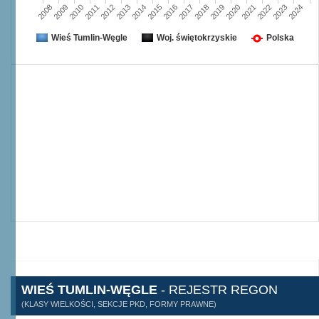
2008
2009
2010
2011
2012
2013
2014
2015
2016
2017
2018
2019
2020
2021
2022
2023
2024
Wieś Tumlin-Węgle
Woj. świętokrzyskie
Polska
WIEŚ TUMLIN-WĘGLE
- REJESTR REGON
(KLASY WIELKOŚCI, SEKCJE PKD, FORMY PRAWNE)