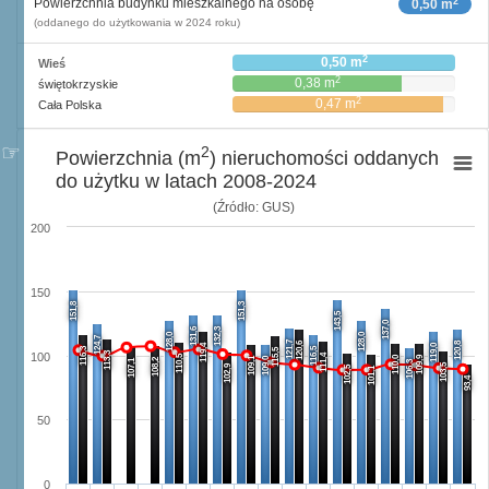
2
Powierzchnia budynku mieszkalnego na osobę
0,50 m
(oddanego do użytkowania w 2024 roku)
2
0,50 m
Wieś
2
0,38 m
świętokrzyskie
2
0,47 m
Cała Polska
2
Powierzchnia (m
) nieruchomości oddanych
do użytku w latach 2008-2024
(Źródło: GUS)
200
150
151,8
151,3
143,5
137,0
131,6
132,3
128,0
128,0
124,7
121,7
120,6
120,8
119,4
119,0
116,3
116,5
115,5
113,3
100
111,4
110,5
110,0
109,9
109,1
109,0
108,2
107,1
106,3
103,5
102,9
102,5
101,1
93,4
50
0