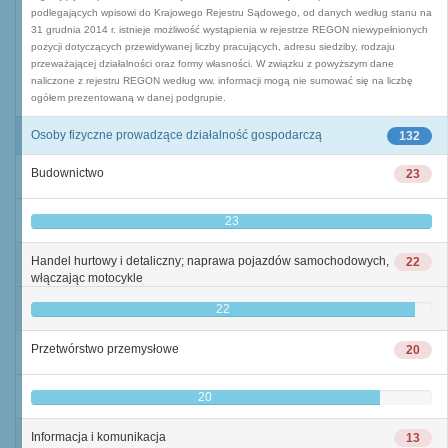
podlegających wpisowi do Krajowego Rejestru Sądowego, od danych według stanu na
31 grudnia 2014 r. istnieje możliwość wystąpienia w rejestrze REGON niewypełnionych
pozycji dotyczących przewidywanej liczby pracujących, adresu siedziby, rodzaju
przeważającej działalności oraz formy własności. W związku z powyższym dane
naliczone z rejestru REGON według ww. informacji mogą nie sumować się na liczbę
ogółem prezentowaną w danej podgrupie.
Osoby fizyczne prowadzące działalność gospodarczą
132
Budownictwo
23
23
Handel hurtowy i detaliczny; naprawa pojazdów samochodowych,
22
włączając motocykle
22
Przetwórstwo przemysłowe
20
20
Informacja i komunikacja
13