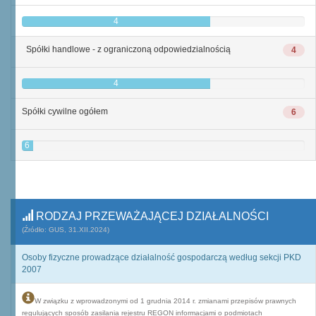
4
Spółki handlowe - z ograniczoną odpowiedzialnością
4
4
Spółki cywilne ogółem
6
6
RODZAJ PRZEWAŻAJĄCEJ DZIAŁALNOŚCI
(Źródło: GUS, 31.XII.2024)
Osoby fizyczne prowadzące działalność gospodarczą według sekcji PKD
2007
W związku z wprowadzonymi od 1 grudnia 2014 r. zmianami przepisów prawnych
regulujących sposób zasilania rejestru REGON informacjami o podmiotach