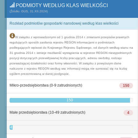
PODMIOTY WEDŁUG KLAS WIELKOŚCI
(Źródło: GUS, 31.XII.2024)
Rozkład podmiotów gospodarki narodowej według klas wielkości
W związku z wprowadzonymi od 1 grudnia 2014 r. zmianami przepisów prawnych
regulujących sposób zasilania rejestru REGON informacjami o podmiotach
podlegających wpisowi do Krajowego Rejestru Sądowego, od danych według stanu na
31 grudnia 2014 r. istnieje możliwość wystąpienia w rejestrze REGON niewypełnionych
pozycji dotyczących przewidywanej liczby pracujących, adresu siedziby, rodzaju
przeważającej działalności oraz formy własności. W związku z powyższym dane
naliczone z rejestru REGON według ww. informacji mogą nie sumować się na liczbę
ogółem prezentowaną w danej podgrupie.
Mikro-przedsiębiorstwa (0-9 zatrudnionych)
150
150
Małe przedsiębiorstwa (10-49 zatrudnionych)
4
4