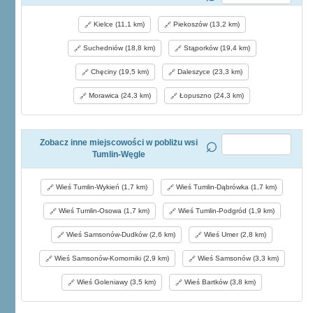
Kielce (11,1 km)
Piekoszów (13,2 km)
Suchedniów (18,8 km)
Stąporków (19,4 km)
Chęciny (19,5 km)
Daleszyce (23,3 km)
Morawica (24,3 km)
Łopuszno (24,3 km)
Zobacz inne miejscowości w pobliżu wsi
Tumlin-Węgle
Wieś Tumlin-Wykień (1,7 km)
Wieś Tumlin-Dąbrówka (1,7 km)
Wieś Tumlin-Osowa (1,7 km)
Wieś Tumlin-Podgród (1,9 km)
Wieś Samsonów-Dudków (2,6 km)
Wieś Umer (2,8 km)
Wieś Samsonów-Komorniki (2,9 km)
Wieś Samsonów (3,3 km)
Wieś Goleniawy (3,5 km)
Wieś Bartków (3,8 km)