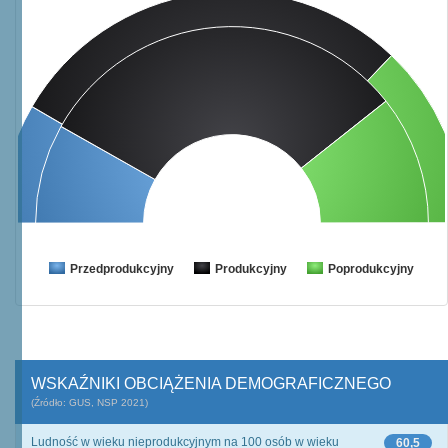
Przedprodukcyjny
Produkcyjny
Poprodukcyjny
WSKAŹNIKI OBCIĄŻENIA DEMOGRAFICZNEGO
(Źródło: GUS, NSP 2021)
Ludność w wieku nieprodukcyjnym na 100 osób w wieku
60,5