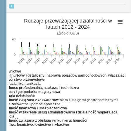
1
Rodzaje przeważającej działalności w
latach 2012 - 2024
(Źródło: GUS)
40
0
2022
2013
2017
2021
2012
2016
2020
2024
2015
2019
2023
2014
2018
Budownictwo
Handel hurtowy i detaliczny; naprawa pojazdów samochodowych, włączając mo
Przetwórstwo przemysłowe
Informacja i komunikacja
Działalność profesjonalna, naukowa i techniczna
Transport i gospodarka magazynowa
Pozostała działalność
Działalność związana z zakwaterowaniem i usługami gastronomicznymi
Opieka zdrowotna i pomoc społeczna
Działalność finansowa i ubezpieczeniowa
Działalność w zakresie usług administrowania i działalność wspierająca
Edukacja
Działalność związana z obsługą rynku nieruchomości
Rolnictwo, leśnictwo, łowiectwo i rybactwo