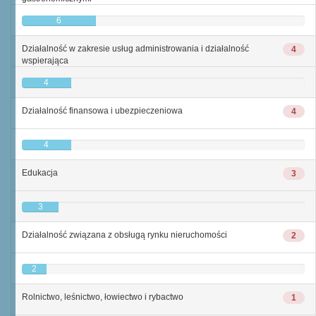
6
Działalność w zakresie usług administrowania i działalność
4
wspierająca
4
Działalność finansowa i ubezpieczeniowa
4
4
Edukacja
3
3
Działalność związana z obsługą rynku nieruchomości
2
2
Rolnictwo, leśnictwo, łowiectwo i rybactwo
1