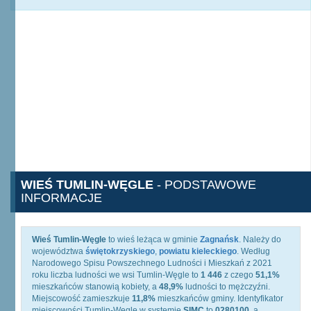
WIEŚ TUMLIN-WĘGLE
- PODSTAWOWE
INFORMACJE
Wieś Tumlin-Węgle
to wieś leżąca w gminie
Zagnańsk
. Należy do
województwa
świętokrzyskiego
,
powiatu kieleckiego
. Według
Narodowego Spisu Powszechnego Ludności i Mieszkań z 2021
roku liczba ludności we wsi Tumlin-Węgle to
1 446
z czego
51,1%
mieszkańców stanowią kobiety, a
48,9%
ludności to mężczyźni.
Miejscowość zamieszkuje
11,8%
mieszkańców gminy. Identyfikator
miejscowości Tumlin-Węgle w systemie
SIMC
to
0280100
, a