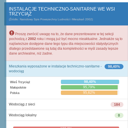
INSTALACJE TECHNICZNO-SANITARNE WE WSI
TRZYCIĄŻ
(Źródło: Narodowy Spis Powszechny Ludności i Mieszkań 2002)
Proszę zwrócić uwagę na to, że dane prezentowane w tej sekcji
pochodzą z
2002
roku i mogą już być mocno nieaktualne. Jednakże są to
najświeższe dostępne dane tego typu dla miejscowości statystycznych
dlatego przedstawione są tutaj dla kompletności w myśl zasady lepsze
dane archiwalne, niż żadne.
Mieszkania wyposażone w instalacje techniczno-sanitarne -
98,40%
wodociąg
98,40%
Wieś Trzyciąż
95,79%
Małopolskie
95,62%
Polska
Wodociąg z sieci
184
Wodociąg lokalny
0