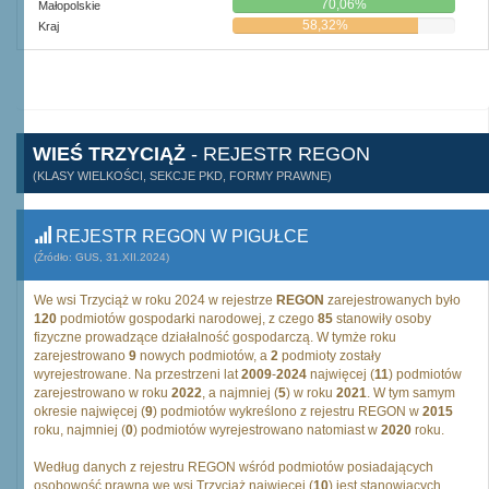
70,06%
Małopolskie
58,32%
Kraj
WIEŚ TRZYCIĄŻ
- REJESTR REGON
(KLASY WIELKOŚCI, SEKCJE PKD, FORMY PRAWNE)
REJESTR REGON W PIGUŁCE
(Źródło: GUS, 31.XII.2024)
We wsi Trzyciąż w roku 2024 w rejestrze
REGON
zarejestrowanych było
120
podmiotów gospodarki narodowej, z czego
85
stanowiły osoby
fizyczne prowadzące działalność gospodarczą. W tymże roku
zarejestrowano
9
nowych podmiotów, a
2
podmioty zostały
wyrejestrowane. Na przestrzeni lat
2009
-
2024
najwięcej (
11
) podmiotów
zarejestrowano w roku
2022
, a najmniej (
5
) w roku
2021
. W tym samym
okresie najwięcej (
9
) podmiotów wykreślono z rejestru REGON w
2015
roku, najmniej (
0
) podmiotów wyrejestrowano natomiast w
2020
roku.
Według danych z rejestru REGON wśród podmiotów posiadających
osobowość prawną we wsi Trzyciąż najwięcej (
10
) jest stanowiących