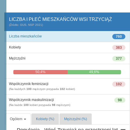
LICZBA I PŁEĆ MIESZKAŃCÓW WSI TRZYCIĄŻ
(Źródło: GUS, NSP 2021)
Liczba mieszkańców
760
Kobiety
383
Mężczyźni
377
50,4%
49,6%
Współczynnik feminizacji
102
(Na każdych
100
mężczyzn przypada
102
kobiet)
Współczynnik maskulinizacji
98
(Na każde
100
kobiet przypada
98
mężczyzn)
Ogółem
Kobiety (%)
Mężczyźni (%)