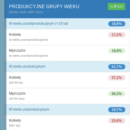
PRODUKCYJNE GRUPY WIEKU
%
123
(Źródło: GUS, NSP 2021)
W wieku przedprodukcyjnym (<18 lat)
18,6%
Kobiety
17,2%
(w wieku przedprodukcyjnym)
Mężczyźni
19,9%
(w wieku przedprodukcyjnym)
W wieku produkcyjnym
61,7%
Kobiety
57,2%
(18-59 lat)
Mężczyźni
66,3%
(18-64 lata)
W wieku poprodukcyjnym
19,7%
Kobiety
25,6%
(59+ lat)