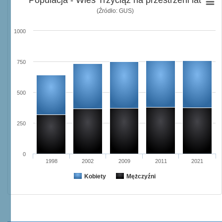
Populacja - Wieś Trzyciąż na przestrzeni lat
(Źródło: GUS)
1000
750
500
250
0
1998
2002
2009
2011
2021
Kobiety
Mężczyźni