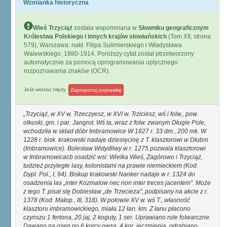
Wzmianka historyczna
Wieś Trzyciąż
została wspomniana w
Słowniku geograficznym
Królestwa Polskiego i innych krajów słowiańskich
(Tom XII, strona
579), Warszawa: nakł. Filipa Sulimierskiego i Władysława
Walewskiego, 1880-1914. Poniższy cytat został ptrzetworzony
automatycznie za pomocą oprogramowania optycznego
rozpoznawania znaków (OCR).
Jeśli widzisz błędy
Zaproponuj poprawkę
Trzyciąż, w XV w. Trzeczyesz, w XVI w. Trziciesz, wś i folw., pow.
olkuski, gm. i par. Jangrot. Wś ta, wraz z folw. zwanym Długie Pole,
wchodziła w skład dóbr Imbramowice W 1827 r. 33 dm., 200 mk. W
1228 r. bisk. krakowski nadaje dziesięcinę z T. klasztorowi w Dłubni
(Imbramowice). Bolesław Wstydliwy w r. 1275 pozwala klasztorowi
w Imbramowicacb osadzić wsi: Wielka Wieś, Zagórowo i Trzyciąż,
tudzież przyległe lasy, kolonistami na prawie niemieckiem (Kod.
Dypl. Pol., I, 94). Biskup krakowski Nanker nadaje w r. 1324 do
osadzenia las „inter Kozmalow nec non inter treces jacentem". Może
z tego T. pisał się Dobiesław „de Trzecieza", podpisany na akcie z r.
1378 (Kod. Małop., III, 318). W połowie XV w. wś T., własność
klasztoru imbramowickiego, miała 12 łan. km. Z łanu płacono
czynszu 1 fertona, 20 jaj, 2 koguty, 1 ser. Uprawiano role folwarczne.
Dawano na osep po 6 korcy owsa, 4 kor. jęczmienia, odrabiano