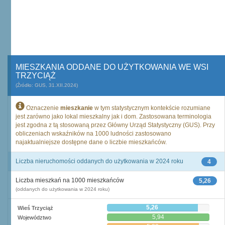
MIESZKANIA ODDANE DO UŻYTKOWANIA WE WSI
TRZYCIĄŻ
(Źródło: GUS, 31.XII.2024)
Oznaczenie
mieszkanie
w tym statystycznym kontekście rozumiane
jest zarówno jako lokal mieszkalny jak i dom. Zastosowana terminologia
jest zgodna z tą stosowaną przez Główny Urząd Statystyczny (GUS). Przy
obliczeniach wskaźników na 1000 ludności zastosowano
najaktualniejsze dostępne dane o liczbie mieszkańców.
Liczba nieruchomości oddanych do użytkowania w 2024 roku
4
Liczba mieszkań na 1000 mieszkańców
5,26
(oddanych do użytkowania w 2024 roku)
5,26
Wieś Trzyciąż
5,94
Województwo