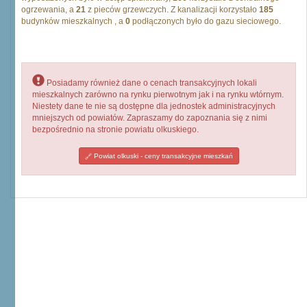
ogrzewania, a
21
z pieców grzewczych. Z kanalizacji korzystało
185
budynków mieszkalnych , a
0
podłączonych było do gazu sieciowego.
Posiadamy również dane o cenach transakcyjnych lokali
mieszkalnych zarówno na rynku pierwotnym jak i na rynku wtórnym.
Niestety dane te nie są dostępne dla jednostek administracyjnych
mniejszych od powiatów. Zapraszamy do zapoznania się z nimi
bezpośrednio na stronie powiatu olkuskiego.
Powiat olkuski - ceny transakcyjne mieszkań