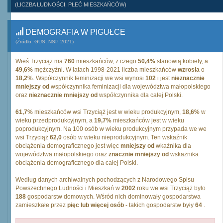
(LICZBA LUDNOŚCI, PŁEĆ MIESZKAŃCÓW)
DEMOGRAFIA W PIGUŁCE
(Źródło: GUS, NSP 2021)
Wieś Trzyciąż ma
760
mieszkańców, z czego
50,4%
stanowią kobiety, a
49,6%
mężczyźni. W latach 1998-2021 liczba mieszkańców
wzrosła
o
18,2%
. Współczynnik feminizacji we wsi wynosi
102
i jest
nieznacznie
mniejszy od
współczynnika feminizacji dla województwa małopolskiego
oraz
nieznacznie mniejszy od
współczynnika dla całej Polski.
61,7%
mieszkańców wsi Trzyciąż jest w wieku produkcyjnym,
18,6%
w
wieku przedprodukcyjnym, a
19,7%
mieszkańców jest w wieku
poprodukcyjnym. Na 100 osób w wieku produkcyjnym przypada we we
wsi Trzyciąż
62,0
osób w wieku nieprodukcyjnym. Ten wskaźnik
obciążenia demograficznego jest więc
mniejszy od
wkażnika dla
województwa małopolskiego oraz
znacznie mniejszy od
wskażnika
obciążenia demograficznego dla całej Polski.
Według danych archiwalnych pochodzących z Narodowego Spisu
Powszechnego Ludności i Mieszkań w
2002
roku we wsi Trzyciąż było
188
gospodarstw domowych. Wśród nich dominowały gospodarstwa
zamieszkałe przez
pięc lub więcej osób
- takich gospodarstw były
64
.