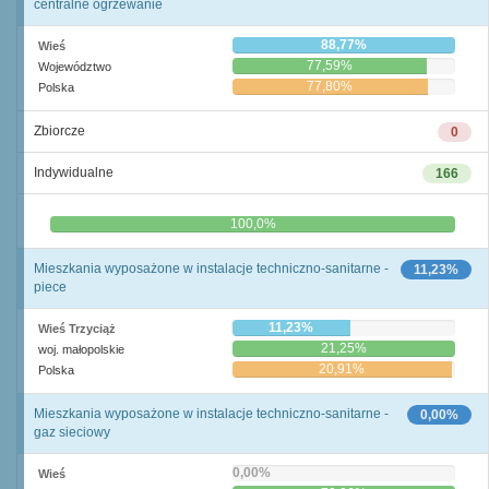
centralne ogrzewanie
88,77%
Wieś
77,59%
Województwo
77,80%
Polska
Zbiorcze
0
Indywidualne
166
0,0%
100,0%
Mieszkania wyposażone w instalacje techniczno-sanitarne -
11,23%
piece
11,23%
Wieś Trzyciąż
21,25%
woj. małopolskie
20,91%
Polska
Mieszkania wyposażone w instalacje techniczno-sanitarne -
0,00%
gaz sieciowy
0,00%
Wieś