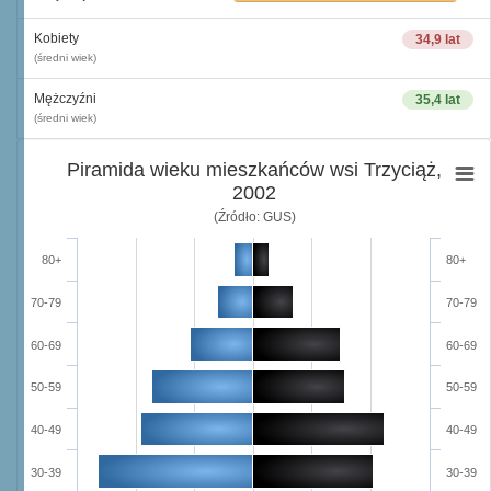
Kobiety
34,9 lat
(średni wiek)
Mężczyźni
35,4 lat
(średni wiek)
Piramida wieku mieszkańców wsi Trzyciąż,
2002
(Źródło: GUS)
80+
80+
70-79
70-79
60-69
60-69
50-59
50-59
40-49
40-49
30-39
30-39