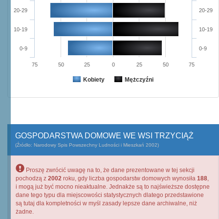
20-29
20-29
10-19
10-19
0-9
0-9
75
50
25
0
25
50
75
Kobiety
Mężczyźni
GOSPODARSTWA DOMOWE WE WSI TRZYCIĄŻ
(Źródło: Narodowy Spis Powszechny Ludności i Mieszkań 2002)
Proszę zwrócić uwagę na to, że dane prezentowane w tej sekcji
pochodzą z
2002
roku, gdy liczba gospodarstw domowych wynosiła
188
,
i mogą już być mocno nieaktualne. Jednakże są to najświeższe dostępne
dane tego typu dla miejscowości statystycznych dlatego przedstawione
są tutaj dla kompletności w myśl zasady lepsze dane archiwalne, niż
żadne.