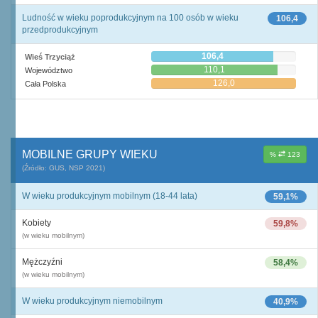
Ludność w wieku poprodukcyjnym na 100 osób w wieku
106,4
przedprodukcyjnym
106,4
Wieś Trzyciąż
110,1
Województwo
126,0
Cała Polska
MOBILNE GRUPY WIEKU
%
123
(Źródło: GUS, NSP 2021)
W wieku produkcyjnym mobilnym (18-44 lata)
59,1%
Kobiety
59,8%
(w wieku mobilnym)
Mężczyźni
58,4%
(w wieku mobilnym)
W wieku produkcyjnym niemobilnym
40,9%