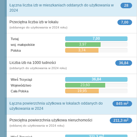
Łączna liczba izb w mieszkaniach oddanych do użytkowania w
28
2024
Przeciętna liczba izb w lokalu
7,00
(oddanego do użytkowania w 2024 roku)
7,00
Tutaj
3,97
woj. małopolskie
3,74
Polska
Liczba izb na 1000 ludności
36,84
(oddanych do użytkowania w 2024 roku)
36,84
Wieś Trzyciąż
23,60
Województwo
19,95
Cała Polska
2
Łączna powierzchnia użytkowa w lokalach oddanych do
845 m
użytkowania w 2024
2
Przeciętna powierzchnia użytkowa nieruchomości
211,3 m
(oddanej do użytkowania w 2024 roku)
2
211,3 m