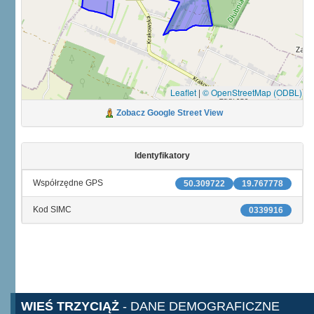
Leaflet
|
© OpenStreetMap (ODBL)
Zobacz Google Street View
Identyfikatory
Współrzędne GPS
50.309722
19.767778
Kod SIMC
0339916
WIEŚ TRZYCIĄŻ
- DANE DEMOGRAFICZNE