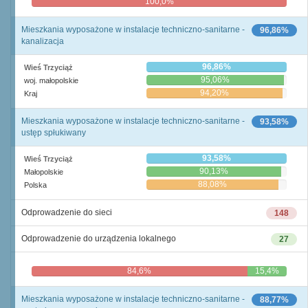
100,0%
0,0%
Mieszkania wyposażone w instalacje techniczno-sanitarne -
96,86%
kanalizacja
96,86%
Wieś Trzyciąż
95,06%
woj. małopolskie
94,20%
Kraj
Mieszkania wyposażone w instalacje techniczno-sanitarne -
93,58%
ustęp spłukiwany
93,58%
Wieś Trzyciąż
90,13%
Małopolskie
88,08%
Polska
Odprowadzenie do sieci
148
Odprowadzenie do urządzenia lokalnego
27
84,6%
15,4%
Mieszkania wyposażone w instalacje techniczno-sanitarne -
88,77%