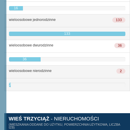
16
wieloosobowe jednorodzinne
133
133
wieloosobowe dwurodzinne
36
36
wieloosobowe nierodzinne
2
2
WIEŚ TRZYCIĄŻ
- NIERUCHOMOŚCI
(MIESZKANIA ODDANE DO UŻYTKU, POWIERZCHNIA UŻYTKOWA, LICZBA
IZB)