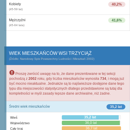
Kobiety
40,2%
(45-59 lat)
Mężczyźni
41,6%
(45-64 lata)
WIEK MIESZKAŃCÓW WSI TRZYCIĄŻ
(Źródło: Narodowy Spis Powszechny Ludności i Mieszkań 2002)
Proszę zwrócić uwagę na to, że dane prezentowane w tej sekcji
pochodzą z
2002
roku, gdy liczba mieszkańców wynosiła
734
, i mogą już
być mocno nieaktualne. Jednakże są to najświeższe dostępne dane tego
typu dla miejscowości statystycznych dlatego przedstawione są tutaj dla
kompletności w myśl zasady lepsze dane archiwalne, niż żadne.
Średni wiek mieszkańców
35,2 lat
35,2 lat
Wieś
36,0 lat
Województwo
36,7 lat
Cały kraj