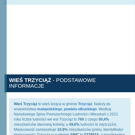
WIEŚ TRZYCIĄŻ
- PODSTAWOWE
INFORMACJE
Wieś Trzyciąż
to wieś leżąca w gminie
Trzyciąż
. Należy do
województwa
małopolskiego
,
powiatu olkuskiego
. Według
Narodowego Spisu Powszechnego Ludności i Mieszkań z 2021
roku liczba ludności we wsi Trzyciąż to
760
z czego
50,4%
mieszkańców stanowią kobiety, a
49,6%
ludności to mężczyźni.
Miejscowość zamieszkuje
10,9%
mieszkańców gminy. Identyfikator
miejscowości Trzyciąż w systemie
SIMC
to
0339916
, a współrzędne