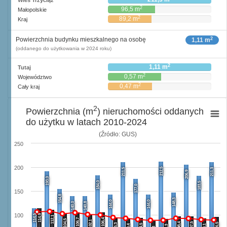
Wieś Trzyciąż
2
96,5 m
Małopolskie
2
89,2 m
Kraj
2
Powierzchnia budynku mieszkalnego na osobę
1,11 m
(oddanego do użytkowania w 2024 roku)
2
1,11 m
Tutaj
2
0,57 m
Województwo
2
0,47 m
Cały kraj
2
Powierzchnia (m
) nieruchomości oddanych
do użytku w latach 2010-2024
(Źródło: GUS)
250
200
212,5
211,5
211,3
206,9
193,0
184,0
183,5
177,0
150
154,8
148,3
144,0
144,0
140,0
140,8
100
114,5
114,9
112,1
106,7
106,4
104,5
102,1
98,4
97,5
96,5
95,3
94,5
93,4
94,1