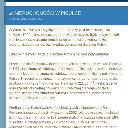
NIERUCHOMOŚCI W PIGUŁCE
(Źródło: GUS, 31.XII.2024)
W
2024
roku we wsi Trzyciąż oddano do użytku
4
mieszkania. Na
każdych 1000 mieszkańców oddano więc do użytku
5,26
nowych lokali.
Jest to wartość
znacznie mniejsza od
wartości dla województwa
małopolskiego oraz
porównywalna do
średniej dla całej Polski.
100,0%
mieszkań zostało przeznaczonych na cele indywidualne.
Przeciętna liczba pokoi w nowo oddanych mieszkaniach we wsi Trzyciąż
to
7,00
i jest
znacznie większa od
przeciętnej liczby izb dla województwa
małopolskiego oraz
znacznie większa od
przeciętnej liczby pokoi w całej
Polsce. Przeciętna powierzchnia użytkowa nieruchomości oddanej do
2
użytkowania w 2024 roku we wsi Trzyciąż to
211,30 m
i jest
znacznie
większa od
przeciętnej powierzchni użytkowej dla województwa
małopolskiego oraz
znacznie większa od
przeciętnej powierzchni
nieruchomości w całej Polsce.
Według danych archiwalnych pochodzących z Narodowego Spisu
Powszechnego Ludności i Mieszkań z
2002
roku dotyczących instalacji
techniczno-sanitarnych na
187
zamieszkałych wówczas mieszkań
184
mieszkania przyłączone były do wodociągu,
175
nieruchomości
wyposażonych było w ustęp spłukiwany,
166
korzystało z centralnego