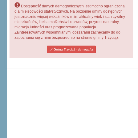
Dostępność danych demograficznych jest mocno ograniczona
dla miejscowości statystycznych. Na poziomie gminy dostępnych
jest znacznie więcej wskaźników m.in. aktualny wiek i stan cywilny
mieszkańców, liczba małżeństw i rozwodów, przyrost naturalny,
migracja ludności oraz prognozowana populacja.
Zainteresowanych wspomnianymi obszarami zachęcamy do do
zapoznania się z nimi bezpośrednio na stronie gminy Trzyciąż.
Gmina Trzyciąż - demogafia