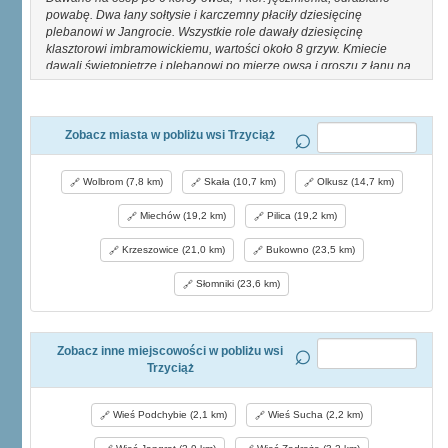
powabę. Dwa łany sołtysie i karczemny płaciły dziesięcinę
plebanowi w Jangrocie. Wszystkie role dawały dziesięcinę
klasztorowi imbramowickiemu, wartości około 8 grzyw. Kmiecie
dawali świętopietrze i plebanowi po mierze owsa i groszu z łanu na
kolędę (Długosz, II, 57; III, 100, 110, 111). Według reg. pob. pow.
proszowskiego z r. 1581 Stan. Radecki płacił tu od 4 łan. km., 4 zagr.
z rolą, 4 kom. bez bydła, Vi łanu karczm. (Pawiń., Małop., 25). Br. Ch.
Zobacz miasta w pobliżu wsi Trzyciąż
Wolbrom (7,8 km)
Skała (10,7 km)
Olkusz (14,7 km)
Miechów (19,2 km)
Pilica (19,2 km)
Krzeszowice (21,0 km)
Bukowno (23,5 km)
Słomniki (23,6 km)
Zobacz inne miejscowości w pobliżu wsi
Trzyciąż
Wieś Podchybie (2,1 km)
Wieś Sucha (2,2 km)