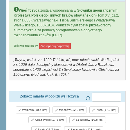
Wieś Tczyca
została wspomniana w
Słowniku geograficznym
Królestwa Polskiego i innych krajów słowiańskich
(Tom XV_cz.2,
strona 655), Warszawa: nakł. Filipa Sulimierskiego i Władysława
Walewskiego, 1880-1914. Poniższy cytat został ptrzetworzony
automatycznie za pomocą oprogramowania optycznego
rozpoznawania znaków (OCR).
Jeśli widzisz błędy
Zaproponuj poprawkę
Tczyca, w dok. z r. 1229 Thhicie, wś, pow. miechowski. Według dok.
z r. 1229 daje dziesięciny klasztorowi w Dłubni. Jan z Raszkowa
sprzedaje r. 1420 części wsi T. i Swojczany Iwonowi z Obichowa za
150 grzyw. (Kod. kat. krak, II, 465).
Zobacz miasta w pobliżu wsi Tczyca
Wolbrom (10,6 km)
Miechów (12,2 km)
Pilica (17,3 km)
Książ Wielki (17,8 km)
Sędziszów (19,6 km)
Skała (21,7 km)
Szczekociny (23,1 km)