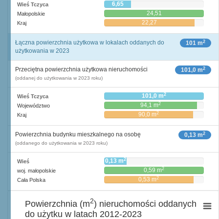
6,65
Wieś Tczyca
24,51
Małopolskie
22,27
Kraj
2
Łączna powierzchnia użytkowa w lokalach oddanych do
101 m
użytkowania w 2023
2
Przeciętna powierzchnia użytkowa nieruchomości
101,0 m
(oddanej do użytkowania w 2023 roku)
2
101,0 m
Wieś Tczyca
2
94,1 m
Województwo
2
90,0 m
Kraj
2
Powierzchnia budynku mieszkalnego na osobę
0,13 m
(oddanego do użytkowania w 2023 roku)
2
0,13 m
Wieś
2
0,59 m
woj. małopolskie
2
0,53 m
Cała Polska
2
Powierzchnia (m
) nieruchomości oddanych
do użytku w latach 2012-2023