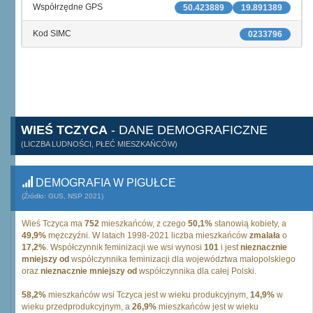
Współrzędne GPS
50.423889
19.891389
Kod SIMC
0233796
WIEŚ TCZYCA
- DANE DEMOGRAFICZNE
(LICZBA LUDNOŚCI, PŁEĆ MIESZKAŃCÓW)
DEMOGRAFIA W PIGUŁCE
(Źródło: GUS, NSP 2021)
Wieś Tczyca ma
752
mieszkańców, z czego
50,1%
stanowią kobiety, a
49,9%
mężczyźni. W latach 1998-2021 liczba mieszkańców
zmalała
o
17,2%
. Współczynnik feminizacji we wsi wynosi
101
i jest
nieznacznie
mniejszy od
współczynnika feminizacji dla województwa małopolskiego
oraz
nieznacznie mniejszy od
współczynnika dla całej Polski.
58,2%
mieszkańców wsi Tczyca jest w wieku produkcyjnym,
14,9%
w
wieku przedprodukcyjnym, a
26,9%
mieszkańców jest w wieku