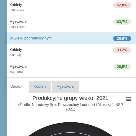
Kobiety
52,8%
(18-59 lat)
Mężczyźni
63,7%
(18-64 lata)
W wieku poprodukcyjnym
26,9%
Kobiety
33,2%
(59+ lat)
Mężczyźni
20,5%
(64+ lata)
Ogółem
Kobiety
Mężczyźni
Produkcyjne grupy wieku, 2021
(Źródło: Narodowy Spis Powszechny Ludności i Mieszkań, NSP
2021)