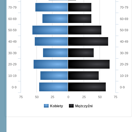
70-79
70-79
60-69
60-69
50-59
50-59
40-49
40-49
30-39
30-39
20-29
20-29
10-19
10-19
0-9
0-9
75
50
25
0
25
50
75
Kobiety
Mężczyźni