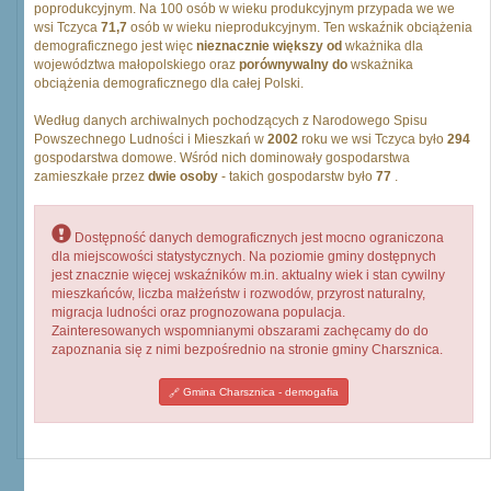
poprodukcyjnym. Na 100 osób w wieku produkcyjnym przypada we we
wsi Tczyca
71,7
osób w wieku nieprodukcyjnym. Ten wskaźnik obciążenia
demograficznego jest więc
nieznacznie większy od
wkażnika dla
województwa małopolskiego oraz
porównywalny do
wskażnika
obciążenia demograficznego dla całej Polski.
Według danych archiwalnych pochodzących z Narodowego Spisu
Powszechnego Ludności i Mieszkań w
2002
roku we wsi Tczyca było
294
gospodarstwa domowe. Wśród nich dominowały gospodarstwa
zamieszkałe przez
dwie osoby
- takich gospodarstw było
77
.
Dostępność danych demograficznych jest mocno ograniczona
dla miejscowości statystycznych. Na poziomie gminy dostępnych
jest znacznie więcej wskaźników m.in. aktualny wiek i stan cywilny
mieszkańców, liczba małżeństw i rozwodów, przyrost naturalny,
migracja ludności oraz prognozowana populacja.
Zainteresowanych wspomnianymi obszarami zachęcamy do do
zapoznania się z nimi bezpośrednio na stronie gminy Charsznica.
Gmina Charsznica - demogafia