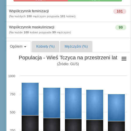
Współczynnik feminizacji
101
(Na każdych
100
mężczyzn przypada
101
kobiet)
Współczynnik maskulinizacji
99
(Na każde
100
kobiet przypada
99
mężczyzn)
Ogółem
Kobiety (%)
Mężczyźni (%)
Populacja - Wieś Tczyca na przestrzeni lat
(Źródło: GUS)
1000
750
500
250