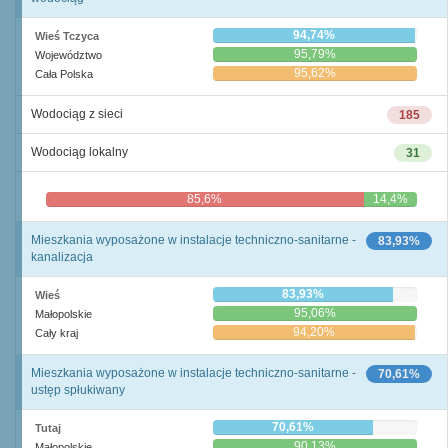
94,74%
Wieś Tczyca
95,79%
Województwo
95,62%
Cała Polska
Wodociąg z sieci
185
Wodociąg lokalny
31
85,6%
14,4%
Mieszkania wyposażone w instalacje techniczno-sanitarne -
83,93%
kanalizacja
83,93%
Wieś
95,06%
Małopolskie
94,20%
Cały kraj
Mieszkania wyposażone w instalacje techniczno-sanitarne -
70,61%
ustęp spłukiwany
70,61%
Tutaj
90,13%
Małopolskie