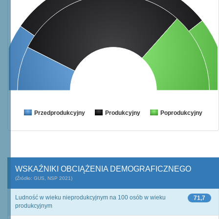
Przedprodukcyjny
Produkcyjny
Poprodukcyjny
WSKAŹNIKI OBCIĄŻENIA DEMOGRAFICZNEGO
(Źródło: GUS, NSP 2021)
Ludność w wieku nieprodukcyjnym na 100 osób w wieku
71,7
produkcyjnym