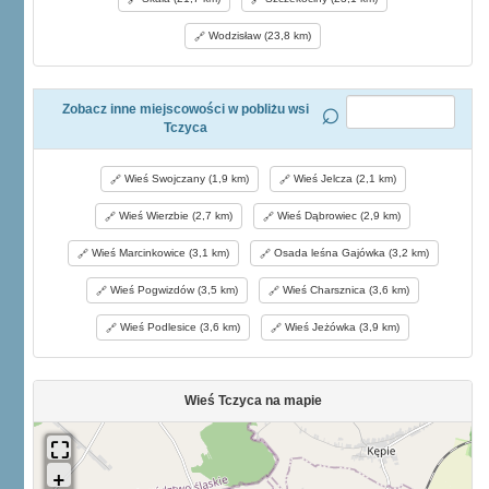
Wodzisław (23,8 km)
Zobacz inne miejscowości w pobliżu wsi
Tczyca
Wieś Swojczany (1,9 km)
Wieś Jelcza (2,1 km)
Wieś Wierzbie (2,7 km)
Wieś Dąbrowiec (2,9 km)
Wieś Marcinkowice (3,1 km)
Osada leśna Gajówka (3,2 km)
Wieś Pogwizdów (3,5 km)
Wieś Charsznica (3,6 km)
Wieś Podlesice (3,6 km)
Wieś Jeżówka (3,9 km)
Wieś Tczyca na mapie