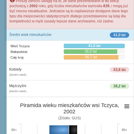
Proszę zwrócić uwagę na to, że dane prezentowane w tej sekcji
pochodzą z
2002
roku, gdy liczba mieszkańców wynosiła
839
, i mogą już
być mocno nieaktualne. Jednakże są to najświeższe dostępne dane tego
typu dla miejscowości statystycznych dlatego przedstawione są tutaj dla
kompletności w myśl zasady lepsze dane archiwalne, niż żadne.
Średni wiek mieszkańców
41,0 lat
41,0 lat
Wieś Tczyca
36,0 lat
Małopolskie
36,7 lat
Cały kraj
Kobiety
43,8 lat
(średni wiek)
Mężczyźni
38,2 lat
(średni wiek)
Piramida wieku mieszkańców wsi Tczyca,
2002
(Źródło: GUS)
80+
80+