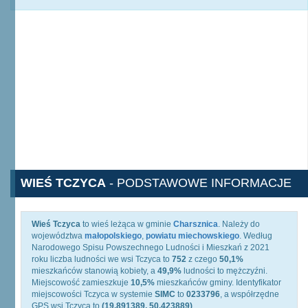
WIEŚ TCZYCA
- PODSTAWOWE INFORMACJE
Wieś Tczyca
to wieś leżąca w gminie
Charsznica
. Należy do
województwa
małopolskiego
,
powiatu miechowskiego
. Według
Narodowego Spisu Powszechnego Ludności i Mieszkań z 2021
roku liczba ludności we wsi Tczyca to
752
z czego
50,1%
mieszkańców stanowią kobiety, a
49,9%
ludności to mężczyźni.
Miejscowość zamieszkuje
10,5%
mieszkańców gminy. Identyfikator
miejscowości Tczyca w systemie
SIMC
to
0233796
, a współrzędne
GPS wsi Tczyca to
(19.891389, 50.423889)
.