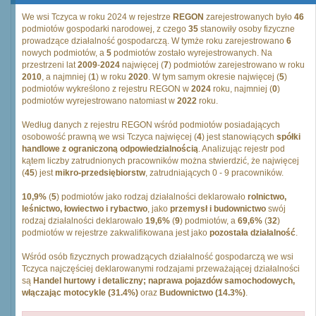
We wsi Tczyca w roku 2024 w rejestrze
REGON
zarejestrowanych było
46
podmiotów gospodarki narodowej, z czego
35
stanowiły osoby fizyczne
prowadzące działalność gospodarczą. W tymże roku zarejestrowano
6
nowych podmiotów, a
5
podmiotów zostało wyrejestrowanych. Na
przestrzeni lat
2009
-
2024
najwięcej (
7
) podmiotów zarejestrowano w roku
2010
, a najmniej (
1
) w roku
2020
. W tym samym okresie najwięcej (
5
)
podmiotów wykreślono z rejestru REGON w
2024
roku, najmniej (
0
)
podmiotów wyrejestrowano natomiast w
2022
roku.
Według danych z rejestru REGON wśród podmiotów posiadających
osobowość prawną we wsi Tczyca najwięcej (
4
) jest stanowiących
spółki
handlowe z ograniczoną odpowiedzialnością
. Analizując rejestr pod
kątem liczby zatrudnionych pracowników można stwierdzić, że najwięcej
(
45
) jest
mikro-przedsiębiorstw
, zatrudniających 0 - 9 pracowników.
10,9%
(
5
) podmiotów jako rodzaj działalności deklarowało
rolnictwo,
leśnictwo, łowiectwo i rybactwo
, jako
przemysł i budownictwo
swój
rodzaj działalności deklarowało
19,6%
(
9
) podmiotów, a
69,6%
(
32
)
podmiotów w rejestrze zakwalifikowana jest jako
pozostała działalność
.
Wśród osób fizycznych prowadzących działalność gospodarczą we wsi
Tczyca najczęściej deklarowanymi rodzajami przeważającej działalności
są
Handel hurtowy i detaliczny; naprawa pojazdów samochodowych,
włączając motocykle (31.4%)
oraz
Budownictwo (14.3%)
.