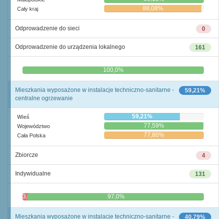
88,08%
Cały kraj
Odprowadzenie do sieci
0
Odprowadzenie do urządzenia lokalnego
161
0,0%
100,0%
Mieszkania wyposażone w instalacje techniczno-sanitarne -
59,21%
centralne ogrzewanie
59,21%
Wieś
77,59%
Województwo
77,80%
Cała Polska
Zbiorcze
4
Indywidualne
131
3,0%
97,0%
Mieszkania wyposażone w instalacje techniczno-sanitarne -
40,79%