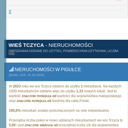
4
WIEŚ TCZYCA
- NIERUCHOMOŚCI
(MIESZKANIA ODDANE DO UŻYTKU, POWIERZCHNIA UŻYTKOWA, LICZBA
IZB)
NIERUCHOMOŚCI W PIGUŁCE
(Źródło: GUS, 31.XII.2023)
W
2023
roku we wsi Tczyca oddano do użytku
1
mieszkanie. Na każdych
1000 mieszkańców oddano więc do użytku
1,33
nowych lokali. Jest to
wartość
znacznie mniejsza od
wartości dla województwa małopolskiego
oraz
znacznie mniejsza od
średniej dla całej Polski.
100,0%
mieszkań zostało przeznaczonych na cele indywidualne.
Przeciętna liczba pokoi w nowo oddanych mieszkaniach we wsi Tczyca to
5,00
i jest
znacznie większa od
przeciętnej liczby izb dla województwa