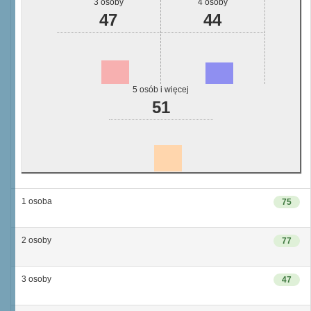
3 osoby
4 osoby
47
44
5 osób i więcej
51
1 osoba
75
2 osoby
77
3 osoby
47