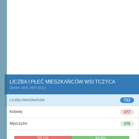
LICZBA I PŁEĆ MIESZKAŃCÓW WSI TCZYCA
(Źródło: GUS, NSP 2021)
Liczba mieszkańców
752
Kobiety
377
Mężczyźni
375
50,1%
49,9%