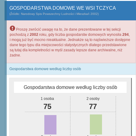
GOSPODARSTWA DOMOWE WE WSI TCZYCA
(Źródło: Narodowy Spis Powszechny Ludności i Mieszkań 2002)
Proszę zwrócić uwagę na to, że dane prezentowane w tej sekcji
pochodzą z
2002
roku, gdy liczba gospodarstw domowych wynosiła
294
,
i mogą już być mocno nieaktualne. Jednakże są to najświeższe dostępne
dane tego typu dla miejscowości statystycznych dlatego przedstawione
są tutaj dla kompletności w myśl zasady lepsze dane archiwalne, niż
żadne.
Gospodarstwa domowe według liczby osób
Gospodarstwa domowe według liczby osób
1 osoba
2 osoby
75
77