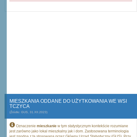
MIESZKANIA ODDANE DO UŻYTKOWANIA WE WSI
TCZYCA
(Źródło: GUS, 31.XII.2023)
Oznaczenie
mieszkanie
w tym statystycznym kontekście rozumiane
jest zarówno jako lokal mieszkalny jak i dom. Zastosowana terminologia
jest zgodna z tą stosowaną przez Główny Urząd Statystyczny (GUS). Przy