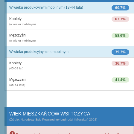
W wieku produkcyjnym mobilnym (18-44 lata)
60,7%
Kobiety
63,3%
(w wieku mobilnym)
Mężczyźni
58,6%
(w wieku mobilnym)
W wieku produkcyjnym niemobilnym
39,3%
Kobiety
36,7%
(45-59 lat)
Mężczyźni
41,4%
(45-64 lata)
WIEK MIESZKAŃCÓW WSI TCZYCA
(Źródło: Narodowy Spis Powszechny Ludności i Mieszkań 2002)