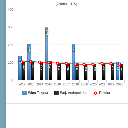
(Źródło: GUS)
400
300
299,0
200
207,0
203,0
137,0
100
106,7
106,4
104,5
102,1
101,0
98,4
97,5
95,3
94,5
93,4
94,1
92,3
88,3
0
2012
2013
2014
2015
2016
2017
2018
2019
2020
2021
2022
2023
Wieś Tczyca
Woj. małopolskie
Polska