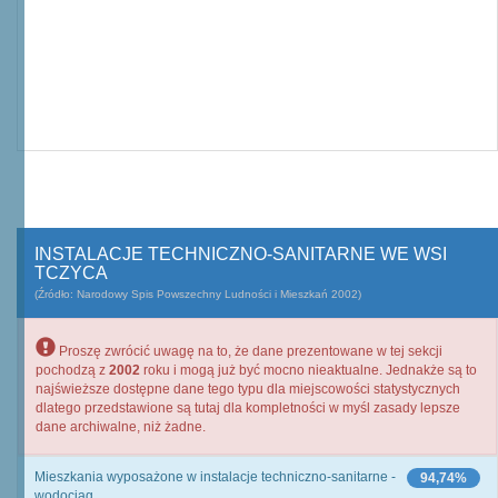
INSTALACJE TECHNICZNO-SANITARNE WE WSI
TCZYCA
(Źródło: Narodowy Spis Powszechny Ludności i Mieszkań 2002)
Proszę zwrócić uwagę na to, że dane prezentowane w tej sekcji
pochodzą z
2002
roku i mogą już być mocno nieaktualne. Jednakże są to
najświeższe dostępne dane tego typu dla miejscowości statystycznych
dlatego przedstawione są tutaj dla kompletności w myśl zasady lepsze
dane archiwalne, niż żadne.
Mieszkania wyposażone w instalacje techniczno-sanitarne -
94,74%
wodociąg