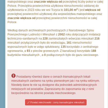
małopolskiego oraz
znacznie większa od
przeciętnej liczby pokoi w całej
Polsce. Przeciętna powierzchnia użytkowa nieruchomości oddanej do
2
użytkowania w 2023 roku we wsi Tczyca to
101,00 m
i jest
większa od
przeciętnej powierzchni użytkowej dla województwa małopolskiego oraz
znacznie większa od
przeciętnej powierzchni nieruchomości w całej
Polsce.
Według danych archiwalnych pochodzących z Narodowego Spisu
Powszechnego Ludności i Mieszkań z
2002
roku dotyczących instalacji
techniczno-sanitarnych na
228
zamieszkałych wówczas mieszkań
216
mieszkań przyłączonych było do wodociągu,
161
nieruchomości
wyposażonych było w ustęp spłukiwany,
135
korzystało z centralnego
ogrzewania, a
93
z pieców grzewczych. Z kanalizacji korzystało
188
budynków mieszkalnych , a
0
podłączonych było do gazu sieciowego.
Posiadamy również dane o cenach transakcyjnych lokali
mieszkalnych zarówno na rynku pierwotnym jak i na rynku wtórnym.
Niestety dane te nie są dostępne dla jednostek administracyjnych
mniejszych od powiatów. Zapraszamy do zapoznania się z nimi
bezpośrednio na stronie powiatu miechowskiego.
Powiat miechowski - ceny transakcyjne mieszkań