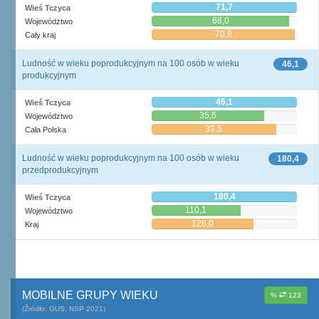
71,7
Wieś Tczyca
68,0
Województwo
70,8
Cały kraj
Ludność w wieku poprodukcyjnym na 100 osób w wieku
46,1
produkcyjnym
46,1
Wieś Tczyca
35,6
Województwo
39,5
Cała Polska
Ludność w wieku poprodukcyjnym na 100 osób w wieku
180,4
przedprodukcyjnym
180,4
Wieś Tczyca
110,1
Województwo
126,0
Kraj
MOBILNE GRUPY WIEKU
%
123
(Źródło: GUS, NSP 2021)