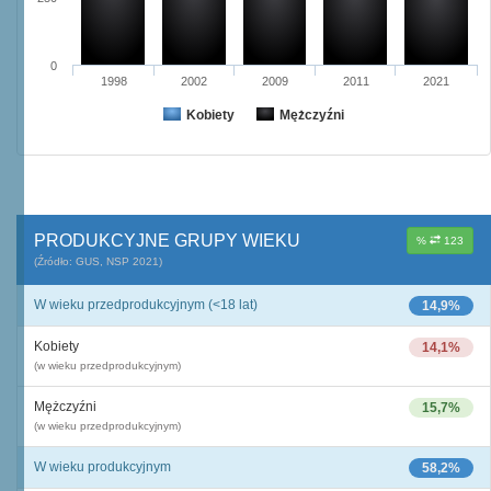
0
1998
2002
2009
2011
2021
Kobiety
Mężczyźni
PRODUKCYJNE GRUPY WIEKU
%
123
(Źródło: GUS, NSP 2021)
W wieku przedprodukcyjnym (<18 lat)
14,9%
Kobiety
14,1%
(w wieku przedprodukcyjnym)
Mężczyźni
15,7%
(w wieku przedprodukcyjnym)
W wieku produkcyjnym
58,2%