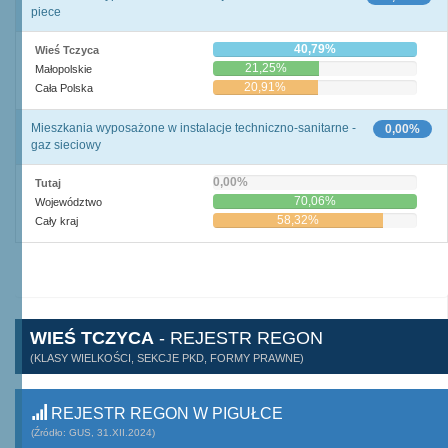
piece
40,79%
Wieś Tczyca
21,25%
Małopolskie
20,91%
Cała Polska
Mieszkania wyposażone w instalacje techniczno-sanitarne -
0,00%
gaz sieciowy
0,00%
Tutaj
70,06%
Województwo
58,32%
Cały kraj
WIEŚ TCZYCA
- REJESTR REGON
(KLASY WIELKOŚCI, SEKCJE PKD, FORMY PRAWNE)
REJESTR REGON W PIGUŁCE
(Źródło: GUS, 31.XII.2024)