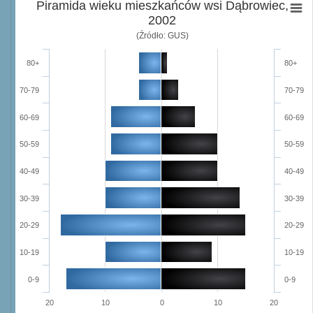
Piramida wieku mieszkańców wsi Dąbrowiec,
2002
(Źródło: GUS)
80+
80+
70-79
70-79
60-69
60-69
50-59
50-59
40-49
40-49
30-39
30-39
20-29
20-29
10-19
10-19
0-9
0-9
20
10
0
10
20