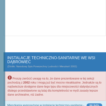
INSTALACJE TECHNICZNO-SANITARNE WE WSI
DĄBROWIEC
(Źródło: Narodowy Spis Powszechny Ludności i Mieszkań 2002)
Proszę zwrócić uwagę na to, że dane prezentowane w tej sekcji
pochodzą z
2002
roku i mogą już być mocno nieaktualne. Jednakże są to
najświeższe dostępne dane tego typu dla miejscowości statystycznych
dlatego przedstawione są tutaj dla kompletności w myśl zasady lepsze
dane archiwalne, niż żadne.
Mieszkania wyposażone w instalacje techniczno-sanitarne -
86,84%