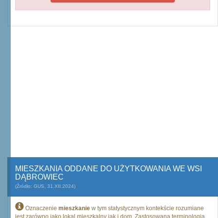
MIESZKANIA ODDANE DO UŻYTKOWANIA WE WSI
DĄBROWIEC
(Źródło: GUS, 31.XII.2024)
Oznaczenie
mieszkanie
w tym statystycznym kontekście rozumiane
jest zarówno jako lokal mieszkalny jak i dom. Zastosowana terminologia