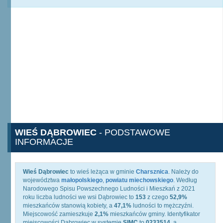
WIEŚ DĄBROWIEC
- PODSTAWOWE
INFORMACJE
Wieś Dąbrowiec
to wieś leżąca w gminie
Charsznica
. Należy do
województwa
małopolskiego
,
powiatu miechowskiego
. Według
Narodowego Spisu Powszechnego Ludności i Mieszkań z 2021
roku liczba ludności we wsi Dąbrowiec to
153
z czego
52,9%
mieszkańców stanowią kobiety, a
47,1%
ludności to mężczyźni.
Miejscowość zamieszkuje
2,1%
mieszkańców gminy. Identyfikator
miejscowości Dąbrowiec w systemie
SIMC
to
0233514
, a