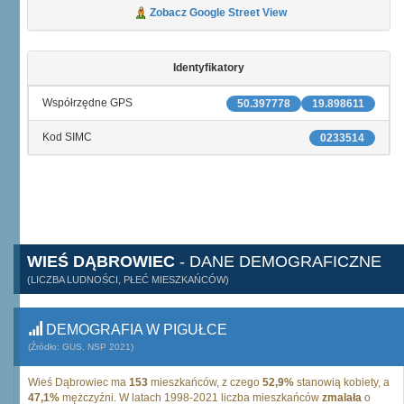
Zobacz Google Street View
Identyfikatory
Współrzędne GPS
50.397778
19.898611
Kod SIMC
0233514
WIEŚ DĄBROWIEC
- DANE DEMOGRAFICZNE
(LICZBA LUDNOŚCI, PŁEĆ MIESZKAŃCÓW)
DEMOGRAFIA W PIGUŁCE
(Źródło: GUS, NSP 2021)
Wieś Dąbrowiec ma
153
mieszkańców, z czego
52,9%
stanowią kobiety, a
47,1%
mężczyźni. W latach 1998-2021 liczba mieszkańców
zmalała
o