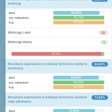
wodociąg
86,84%
Wieś
95,79%
woj. małopolskie
95,62%
Kraj
Wodociąg z sieci
32
Wodociąg lokalny
1
97,0%
3,0%
Mieszkania wyposażone w instalacje techniczno-sanitarne -
84,62%
kanalizacja
84,62%
Wieś
95,06%
woj. małopolskie
94,20%
Kraj
Mieszkania wyposażone w instalacje techniczno-sanitarne -
73,68%
ustęp spłukiwany
73,68%
Wieś