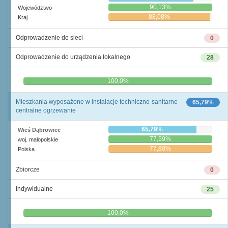
90,13%
Województwo
88,08%
Kraj
Odprowadzenie do sieci
0
Odprowadzenie do urządzenia lokalnego
28
0,0%
100,0%
Mieszkania wyposażone w instalacje techniczno-sanitarne -
65,79%
centralne ogrzewanie
65,79%
Wieś Dąbrowiec
77,59%
woj. małopolskie
77,80%
Polska
Zbiorcze
0
Indywidualne
25
0,0%
100,0%