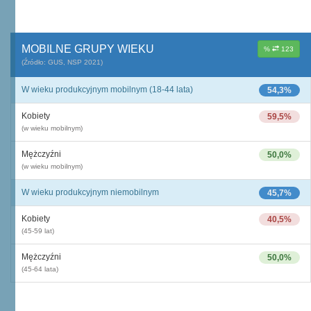
MOBILNE GRUPY WIEKU
%
123
(Źródło: GUS, NSP 2021)
W wieku produkcyjnym mobilnym (18-44 lata)
54,3%
Kobiety
59,5%
(w wieku mobilnym)
Mężczyźni
50,0%
(w wieku mobilnym)
W wieku produkcyjnym niemobilnym
45,7%
Kobiety
40,5%
(45-59 lat)
Mężczyźni
50,0%
(45-64 lata)