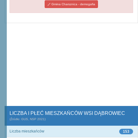
Gmina Charsznica - demogafia
LICZBA I PŁEĆ MIESZKAŃCÓW WSI DĄBROWIEC
(Źródło: GUS, NSP 2021)
Liczba mieszkańców
153