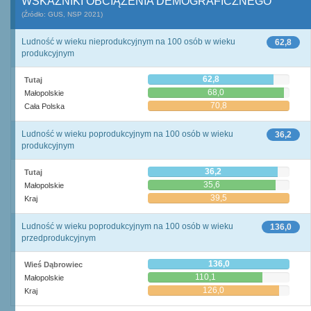
WSKAŹNIKI OBCIĄŻENIA DEMOGRAFICZNEGO
(Źródło: GUS, NSP 2021)
Ludność w wieku nieprodukcyjnym na 100 osób w wieku
62,8
produkcyjnym
62,8
Tutaj
68,0
Małopolskie
70,8
Cała Polska
Ludność w wieku poprodukcyjnym na 100 osób w wieku
36,2
produkcyjnym
36,2
Tutaj
35,6
Małopolskie
39,5
Kraj
Ludność w wieku poprodukcyjnym na 100 osób w wieku
136,0
przedprodukcyjnym
136,0
Wieś Dąbrowiec
110,1
Małopolskie
126,0
Kraj