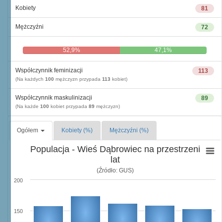
Kobiety
81
Mężczyźni
72
52,9%
47,1%
Współczynnik feminizacji
113
(Na każdych
100
mężczyzn przypada
113
kobiet)
Współczynnik maskulinizacji
89
(Na każde
100
kobiet przypada
89
mężczyzn)
Ogółem
Kobiety (%)
Mężczyźni (%)
Populacja - Wieś Dąbrowiec na przestrzeni
lat
(Źródło: GUS)
200
150