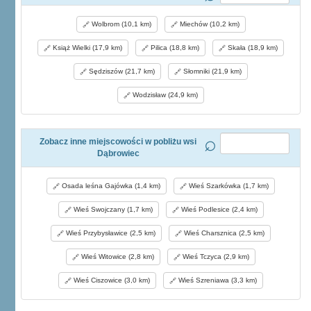
Wolbrom (10,1 km)
Miechów (10,2 km)
Książ Wielki (17,9 km)
Pilica (18,8 km)
Skała (18,9 km)
Sędziszów (21,7 km)
Słomniki (21,9 km)
Wodzisław (24,9 km)
Zobacz inne miejscowości w pobliżu wsi
Dąbrowiec
Osada leśna Gajówka (1,4 km)
Wieś Szarkówka (1,7 km)
Wieś Swojczany (1,7 km)
Wieś Podlesice (2,4 km)
Wieś Przybysławice (2,5 km)
Wieś Charsznica (2,5 km)
Wieś Witowice (2,8 km)
Wieś Tczyca (2,9 km)
Wieś Ciszowice (3,0 km)
Wieś Szreniawa (3,3 km)