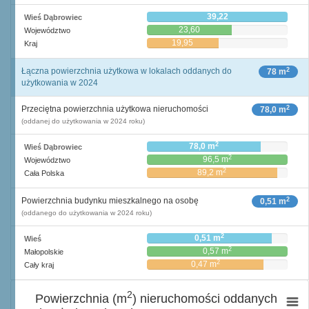
39,22
Wieś Dąbrowiec
23,60
Województwo
19,95
Kraj
2
Łączna powierzchnia użytkowa w lokalach oddanych do
78 m
użytkowania w 2024
2
Przeciętna powierzchnia użytkowa nieruchomości
78,0 m
(oddanej do użytkowania w 2024 roku)
2
78,0 m
Wieś Dąbrowiec
2
96,5 m
Województwo
2
89,2 m
Cała Polska
2
Powierzchnia budynku mieszkalnego na osobę
0,51 m
(oddanego do użytkowania w 2024 roku)
2
0,51 m
Wieś
2
0,57 m
Małopolskie
2
0,47 m
Cały kraj
2
Powierzchnia (m
) nieruchomości oddanych