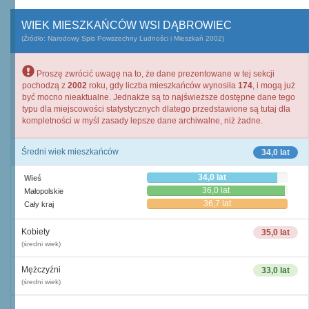
WIEK MIESZKAŃCÓW WSI DĄBROWIEC
(Źródło: Narodowy Spis Powszechny Ludności i Mieszkań 2002)
Proszę zwrócić uwagę na to, że dane prezentowane w tej sekcji
pochodzą z
2002
roku, gdy liczba mieszkańców wynosiła
174
, i mogą już
być mocno nieaktualne. Jednakże są to najświeższe dostępne dane tego
typu dla miejscowości statystycznych dlatego przedstawione są tutaj dla
kompletności w myśl zasady lepsze dane archiwalne, niż żadne.
Średni wiek mieszkańców
34,0 lat
34,0 lat
Wieś
36,0 lat
Małopolskie
36,7 lat
Cały kraj
Kobiety
35,0 lat
(średni wiek)
Mężczyźni
33,0 lat
(średni wiek)