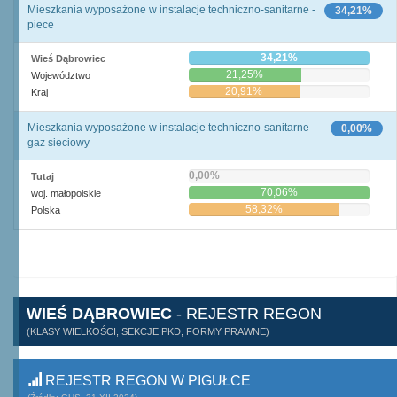
Mieszkania wyposażone w instalacje techniczno-sanitarne -
34,21%
piece
34,21%
Wieś Dąbrowiec
21,25%
Województwo
20,91%
Kraj
Mieszkania wyposażone w instalacje techniczno-sanitarne -
0,00%
gaz sieciowy
0,00%
Tutaj
70,06%
woj. małopolskie
58,32%
Polska
WIEŚ DĄBROWIEC
- REJESTR REGON
(KLASY WIELKOŚCI, SEKCJE PKD, FORMY PRAWNE)
REJESTR REGON W PIGUŁCE