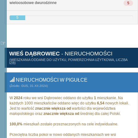
wieloosobowe dwurodzinne
5
5
WIEŚ DĄBROWIEC
- NIERUCHOMOŚCI
(MIESZKANIA ODDANE DO UŻYTKU, POWIERZCHNIA UŻYTKOWA, LICZBA
IZB)
NIERUCHOMOŚCI W PIGUŁCE
(Źródło: GUS, 31.XII.2024)
W
2024
roku we wsi Dąbrowiec oddano do użytku
1
mieszkanie. Na
każdych 1000 mieszkańców oddano więc do użytku
6,54
nowych lokali.
Jest to wartość
znacznie większa od
wartości dla województwa
małopolskiego oraz
znacznie większa od
średniej dla całej Polski.
100,0%
mieszkań zostało przeznaczonych na cele indywidualne.
Przeciętna liczba pokoi w nowo oddanych mieszkaniach we wsi