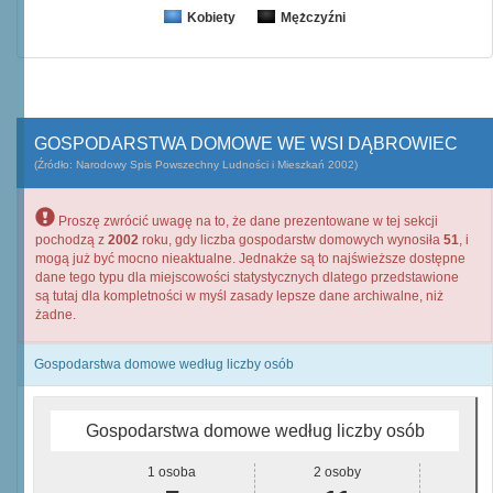
Kobiety
Mężczyźni
GOSPODARSTWA DOMOWE WE WSI DĄBROWIEC
(Źródło: Narodowy Spis Powszechny Ludności i Mieszkań 2002)
Proszę zwrócić uwagę na to, że dane prezentowane w tej sekcji
pochodzą z
2002
roku, gdy liczba gospodarstw domowych wynosiła
51
, i
mogą już być mocno nieaktualne. Jednakże są to najświeższe dostępne
dane tego typu dla miejscowości statystycznych dlatego przedstawione
są tutaj dla kompletności w myśl zasady lepsze dane archiwalne, niż
żadne.
Gospodarstwa domowe według liczby osób
Gospodarstwa domowe według liczby osób
1 osoba
2 osoby