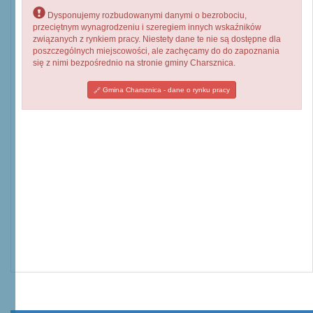
Dysponujemy rozbudowanymi danymi o bezrobociu,
przeciętnym wynagrodzeniu i szeregiem innych wskaźników
związanych z rynkiem pracy. Niestety dane te nie są dostępne dla
poszczególnych miejscowości, ale zachęcamy do do zapoznania
się z nimi bezpośrednio na stronie gminy Charsznica.
Gmina Charsznica - dane o rynku pracy