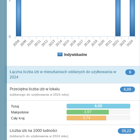
1
0
2011
2017
2012
2023
2018
2013
2024
2019
2008
2014
2020
2009
2015
2021
2010
2016
2022
Indywidualne
Łączna liczba izb w mieszkaniach oddanych do użytkowania w
6
2024
Przeciętna liczba izb w lokalu
6,00
(oddanego do użytkowania w 2024 roku)
6,00
Tutaj
3,97
Małopolskie
3,74
Cały kraj
Liczba izb na 1000 ludności
39,22
(oddanych do użytkowania w 2024 roku)