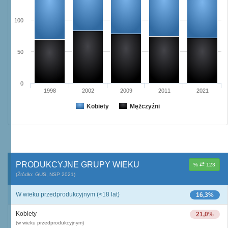
100
50
0
1998
2002
2009
2011
2021
Kobiety
Mężczyźni
PRODUKCYJNE GRUPY WIEKU
%
123
(Źródło: GUS, NSP 2021)
W wieku przedprodukcyjnym (<18 lat)
16,3%
Kobiety
21,0%
(w wieku przedprodukcyjnym)