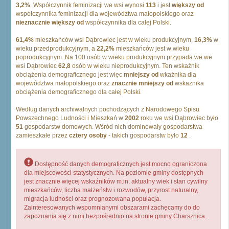
3,2%
. Współczynnik feminizacji we wsi wynosi
113
i jest
większy od
współczynnika feminizacji dla województwa małopolskiego oraz
nieznacznie większy od
współczynnika dla całej Polski.
61,4%
mieszkańców wsi Dąbrowiec jest w wieku produkcyjnym,
16,3%
w
wieku przedprodukcyjnym, a
22,2%
mieszkańców jest w wieku
poprodukcyjnym. Na 100 osób w wieku produkcyjnym przypada we we
wsi Dąbrowiec
62,8
osób w wieku nieprodukcyjnym. Ten wskaźnik
obciążenia demograficznego jest więc
mniejszy od
wkażnika dla
województwa małopolskiego oraz
znacznie mniejszy od
wskażnika
obciążenia demograficznego dla całej Polski.
Według danych archiwalnych pochodzących z Narodowego Spisu
Powszechnego Ludności i Mieszkań w
2002
roku we wsi Dąbrowiec było
51
gospodarstw domowych. Wśród nich dominowały gospodarstwa
zamieszkałe przez
cztery osoby
- takich gospodarstw było
12
.
Dostępność danych demograficznych jest mocno ograniczona
dla miejscowości statystycznych. Na poziomie gminy dostępnych
jest znacznie więcej wskaźników m.in. aktualny wiek i stan cywilny
mieszkańców, liczba małżeństw i rozwodów, przyrost naturalny,
migracja ludności oraz prognozowana populacja.
Zainteresowanych wspomnianymi obszarami zachęcamy do do
zapoznania się z nimi bezpośrednio na stronie gminy Charsznica.