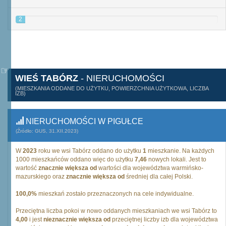
2
WIEŚ TABÓRZ
- NIERUCHOMOŚCI
(MIESZKANIA ODDANE DO UŻYTKU, POWIERZCHNIA UŻYTKOWA, LICZBA
IZB)
NIERUCHOMOŚCI W PIGUŁCE
(Źródło: GUS, 31.XII.2023)
W
2023
roku we wsi Tabórz oddano do użytku
1
mieszkanie. Na każdych
1000 mieszkańców oddano więc do użytku
7,46
nowych lokali. Jest to
wartość
znacznie większa od
wartości dla województwa warmińsko-
mazurskiego oraz
znacznie większa od
średniej dla całej Polski.
100,0%
mieszkań zostało przeznaczonych na cele indywidualne.
Przeciętna liczba pokoi w nowo oddanych mieszkaniach we wsi Tabórz to
4,00
i jest
nieznacznie większa od
przeciętnej liczby izb dla województwa