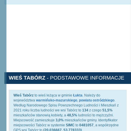
WIEŚ TABÓRZ
- PODSTAWOWE INFORMACJE
Wieś Tabórz
to wieś leżąca w gminie
Łukta
. Należy do
województwa
warmińsko-mazurskiego
,
powiatu ostródzkiego
.
Według Narodowego Spisu Powszechnego Ludności i Mieszkań z
2021 roku liczba ludności we wsi Tabórz to
134
z czego
51,5%
mieszkańców stanowią kobiety, a
48,5%
ludności to mężczyźni.
Miejscowość zamieszkuje
3,0%
mieszkańców gminy. Identyfikator
miejscowości Tabórz w systemie
SIMC
to
0481057
, a współrzędne
GPS wsi Tabórz to
(20.036667, 53.778333)
.