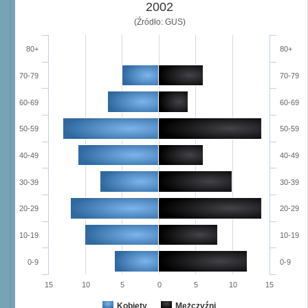
2002
(Źródło: GUS)
80+
80+
70-79
70-79
60-69
60-69
50-59
50-59
40-49
40-49
30-39
30-39
20-29
20-29
10-19
10-19
0-9
0-9
15
10
5
0
5
10
15
Kobiety
Mężczyźni