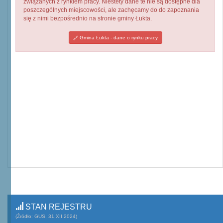
związanych z rynkiem pracy. Niestety dane te nie są dostępne dla
poszczególnych miejscowości, ale zachęcamy do do zapoznania
się z nimi bezpośrednio na stronie gminy Łukta.
Gmina Łukta - dane o rynku pracy
STAN REJESTRU
(Źródło: GUS, 31.XII.2024)