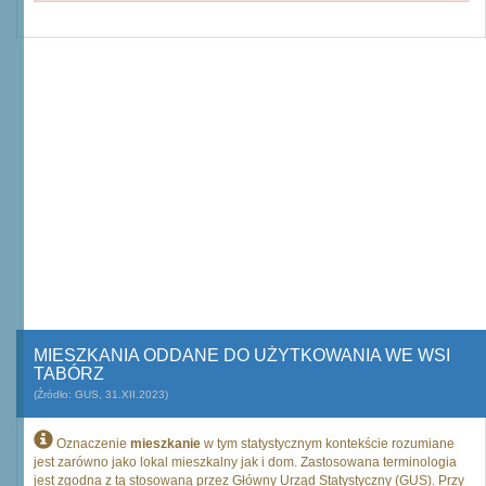
MIESZKANIA ODDANE DO UŻYTKOWANIA WE WSI
TABÓRZ
(Źródło: GUS, 31.XII.2023)
Oznaczenie
mieszkanie
w tym statystycznym kontekście rozumiane
jest zarówno jako lokal mieszkalny jak i dom. Zastosowana terminologia
jest zgodna z tą stosowaną przez Główny Urząd Statystyczny (GUS). Przy