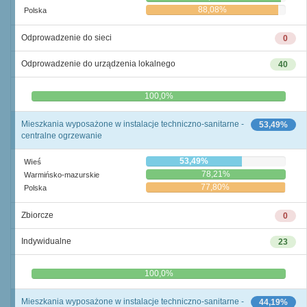
88,08%
Polska
Odprowadzenie do sieci
0
Odprowadzenie do urządzenia lokalnego
40
0,0%
100,0%
Mieszkania wyposażone w instalacje techniczno-sanitarne -
53,49%
centralne ogrzewanie
53,49%
Wieś
78,21%
Warmińsko-mazurskie
77,80%
Polska
Zbiorcze
0
Indywidualne
23
0,0%
100,0%
Mieszkania wyposażone w instalacje techniczno-sanitarne -
44,19%