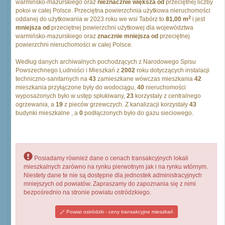
warmińsko-mazurskiego oraz
nieznacznie większa od
przeciętnej liczby
pokoi w całej Polsce. Przeciętna powierzchnia użytkowa nieruchomości
2
oddanej do użytkowania w 2023 roku we wsi Tabórz to
81,00 m
i jest
mniejsza od
przeciętnej powierzchni użytkowej dla województwa
warmińsko-mazurskiego oraz
znacznie mniejsza od
przeciętnej
powierzchni nieruchomości w całej Polsce.
Według danych archiwalnych pochodzących z Narodowego Spisu
Powszechnego Ludności i Mieszkań z
2002
roku dotyczących instalacji
techniczno-sanitarnych na
43
zamieszkane wówczas mieszkania
42
mieszkania przyłączone były do wodociągu,
40
nieruchomości
wyposażonych było w ustęp spłukiwany,
23
korzystały z centralnego
ogrzewania, a
19
z pieców grzewczych. Z kanalizacji korzystały
43
budynki mieszkalne , a
0
podłączonych było do gazu sieciowego.
Posiadamy również dane o cenach transakcyjnych lokali
mieszkalnych zarówno na rynku pierwotnym jak i na rynku wtórnym.
Niestety dane te nie są dostępne dla jednostek administracyjnych
mniejszych od powiatów. Zapraszamy do zapoznania się z nimi
bezpośrednio na stronie powiatu ostródzkiego.
Powiat ostródzki - ceny transakcyjne mieszkań