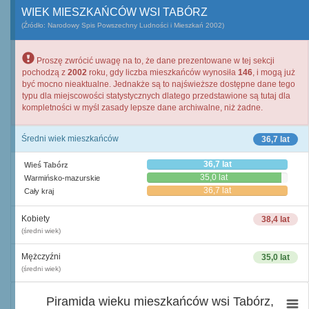
WIEK MIESZKAŃCÓW WSI TABÓRZ
(Źródło: Narodowy Spis Powszechny Ludności i Mieszkań 2002)
Proszę zwrócić uwagę na to, że dane prezentowane w tej sekcji
pochodzą z
2002
roku, gdy liczba mieszkańców wynosiła
146
, i mogą już
być mocno nieaktualne. Jednakże są to najświeższe dostępne dane tego
typu dla miejscowości statystycznych dlatego przedstawione są tutaj dla
kompletności w myśl zasady lepsze dane archiwalne, niż żadne.
Średni wiek mieszkańców
36,7 lat
36,7 lat
Wieś Tabórz
35,0 lat
Warmińsko-mazurskie
36,7 lat
Cały kraj
Kobiety
38,4 lat
(średni wiek)
Mężczyźni
35,0 lat
(średni wiek)
Piramida wieku mieszkańców wsi Tabórz,