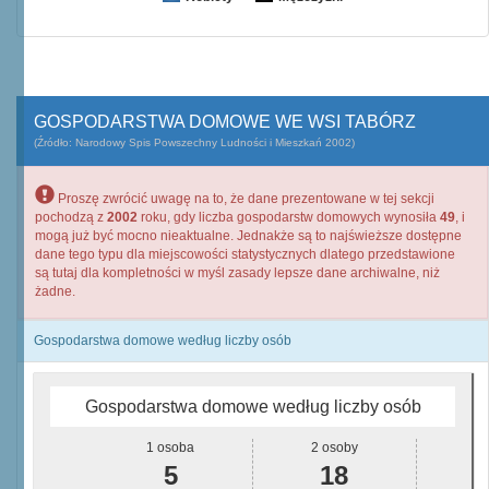
GOSPODARSTWA DOMOWE WE WSI TABÓRZ
(Źródło: Narodowy Spis Powszechny Ludności i Mieszkań 2002)
Proszę zwrócić uwagę na to, że dane prezentowane w tej sekcji
pochodzą z
2002
roku, gdy liczba gospodarstw domowych wynosiła
49
, i
mogą już być mocno nieaktualne. Jednakże są to najświeższe dostępne
dane tego typu dla miejscowości statystycznych dlatego przedstawione
są tutaj dla kompletności w myśl zasady lepsze dane archiwalne, niż
żadne.
Gospodarstwa domowe według liczby osób
Gospodarstwa domowe według liczby osób
1 osoba
2 osoby
5
18