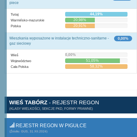
piece
44,19%
Tutaj
20,98%
Warmińsko-mazurskie
20,91%
Polska
Mieszkania wyposażone w instalacje techniczno-sanitarne -
0,00%
gaz sieciowy
0,00%
Wieś
51,05%
Województwo
58,32%
Cała Polska
WIEŚ TABÓRZ
- REJESTR REGON
(KLASY WIELKOŚCI, SEKCJE PKD, FORMY PRAWNE)
REJESTR REGON W PIGUŁCE
(Źródło: GUS, 31.XII.2024)