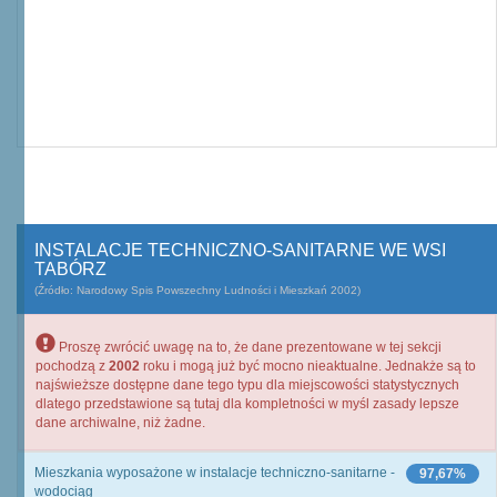
INSTALACJE TECHNICZNO-SANITARNE WE WSI
TABÓRZ
(Źródło: Narodowy Spis Powszechny Ludności i Mieszkań 2002)
Proszę zwrócić uwagę na to, że dane prezentowane w tej sekcji
pochodzą z
2002
roku i mogą już być mocno nieaktualne. Jednakże są to
najświeższe dostępne dane tego typu dla miejscowości statystycznych
dlatego przedstawione są tutaj dla kompletności w myśl zasady lepsze
dane archiwalne, niż żadne.
Mieszkania wyposażone w instalacje techniczno-sanitarne -
97,67%
wodociąg