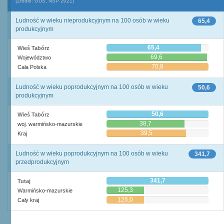
(Źródło: GUS, NSP 2021)
Ludność w wieku nieprodukcyjnym na 100 osób w wieku
65,4
produkcyjnym
65,4
Wieś Tabórz
69,6
Województwo
70,8
Cała Polska
Ludność w wieku poprodukcyjnym na 100 osób w wieku
50,6
produkcyjnym
50,6
Wieś Tabórz
38,7
woj. warmińsko-mazurskie
39,5
Kraj
Ludność w wieku poprodukcyjnym na 100 osób w wieku
341,7
przedprodukcyjnym
341,7
Tutaj
125,3
Warmińsko-mazurskie
126,0
Cały kraj