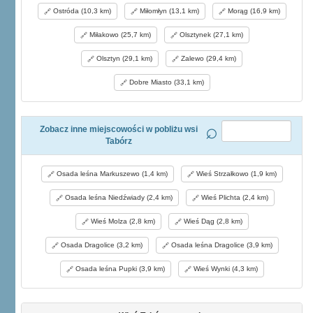
Ostróda (10,3 km)
Miłomłyn (13,1 km)
Morąg (16,9 km)
Miłakowo (25,7 km)
Olsztynek (27,1 km)
Olsztyn (29,1 km)
Zalewo (29,4 km)
Dobre Miasto (33,1 km)
Zobacz inne miejscowości w pobliżu wsi
Tabórz
Osada leśna Markuszewo (1,4 km)
Wieś Strzałkowo (1,9 km)
Osada leśna Niedźwiady (2,4 km)
Wieś Plichta (2,4 km)
Wieś Molza (2,8 km)
Wieś Dąg (2,8 km)
Osada Dragolice (3,2 km)
Osada leśna Dragolice (3,9 km)
Osada leśna Pupki (3,9 km)
Wieś Wynki (4,3 km)