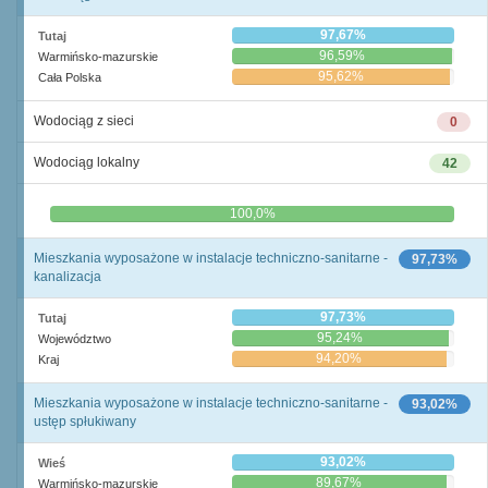
97,67%
Tutaj
96,59%
Warmińsko-mazurskie
95,62%
Cała Polska
Wodociąg z sieci
0
Wodociąg lokalny
42
0,0%
100,0%
Mieszkania wyposażone w instalacje techniczno-sanitarne -
97,73%
kanalizacja
97,73%
Tutaj
95,24%
Województwo
94,20%
Kraj
Mieszkania wyposażone w instalacje techniczno-sanitarne -
93,02%
ustęp spłukiwany
93,02%
Wieś
89,67%
Warmińsko-mazurskie