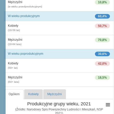
Mężczyźni
10,8%
(w wieku przedprodukcyjnym)
W wieku produkcyjnym
60,4%
Kobiety
50,7%
(18-59 lat)
Mężczyźni
70,8%
(18-64 lata)
W wieku poprodukcyjnym
30,6%
Kobiety
42,0%
(59+ lat)
Mężczyźni
18,5%
(64+ lata)
Ogółem
Kobiety
Mężczyźni
Produkcyjne grupy wieku, 2021
(Źródło: Narodowy Spis Powszechny Ludności i Mieszkań, NSP
2021)