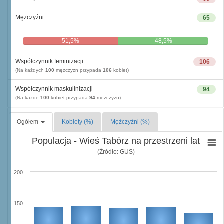
Mężczyźni
65
51,5%
48,5%
Współczynnik feminizacji
106
(Na każdych
100
mężczyzn przypada
106
kobiet)
Współczynnik maskulinizacji
94
(Na każde
100
kobiet przypada
94
mężczyzn)
Ogółem
Kobiety (%)
Mężczyźni (%)
Populacja - Wieś Tabórz na przestrzeni lat
(Źródło: GUS)
200
150