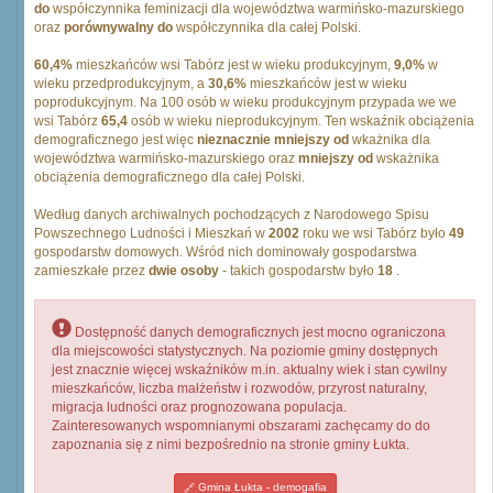
do
współczynnika feminizacji dla województwa warmińsko-mazurskiego
oraz
porównywalny do
współczynnika dla całej Polski.
60,4%
mieszkańców wsi Tabórz jest w wieku produkcyjnym,
9,0%
w
wieku przedprodukcyjnym, a
30,6%
mieszkańców jest w wieku
poprodukcyjnym. Na 100 osób w wieku produkcyjnym przypada we we
wsi Tabórz
65,4
osób w wieku nieprodukcyjnym. Ten wskaźnik obciążenia
demograficznego jest więc
nieznacznie mniejszy od
wkażnika dla
województwa warmińsko-mazurskiego oraz
mniejszy od
wskażnika
obciążenia demograficznego dla całej Polski.
Według danych archiwalnych pochodzących z Narodowego Spisu
Powszechnego Ludności i Mieszkań w
2002
roku we wsi Tabórz było
49
gospodarstw domowych. Wśród nich dominowały gospodarstwa
zamieszkałe przez
dwie osoby
- takich gospodarstw było
18
.
Dostępność danych demograficznych jest mocno ograniczona
dla miejscowości statystycznych. Na poziomie gminy dostępnych
jest znacznie więcej wskaźników m.in. aktualny wiek i stan cywilny
mieszkańców, liczba małżeństw i rozwodów, przyrost naturalny,
migracja ludności oraz prognozowana populacja.
Zainteresowanych wspomnianymi obszarami zachęcamy do do
zapoznania się z nimi bezpośrednio na stronie gminy Łukta.
Gmina Łukta - demogafia