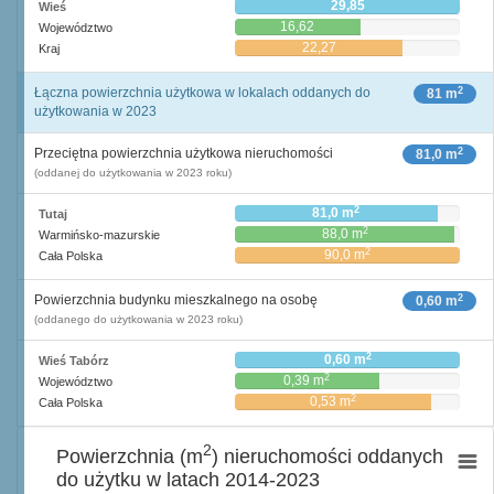
29,85
Wieś
16,62
Województwo
22,27
Kraj
2
Łączna powierzchnia użytkowa w lokalach oddanych do
81 m
użytkowania w 2023
2
Przeciętna powierzchnia użytkowa nieruchomości
81,0 m
(oddanej do użytkowania w 2023 roku)
2
81,0 m
Tutaj
2
88,0 m
Warmińsko-mazurskie
2
90,0 m
Cała Polska
2
Powierzchnia budynku mieszkalnego na osobę
0,60 m
(oddanego do użytkowania w 2023 roku)
2
0,60 m
Wieś Tabórz
2
0,39 m
Województwo
2
0,53 m
Cała Polska
2
Powierzchnia (m
) nieruchomości oddanych
do użytku w latach 2014-2023