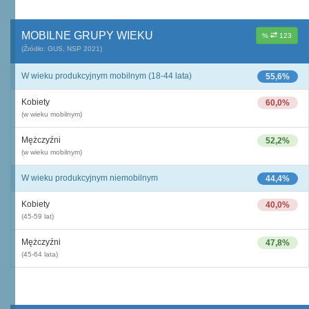
MOBILNE GRUPY WIEKU
%
123
(Źródło: GUS, NSP 2021)
W wieku produkcyjnym mobilnym (18-44 lata)
55,6%
Kobiety
60,0%
(w wieku mobilnym)
Mężczyźni
52,2%
(w wieku mobilnym)
W wieku produkcyjnym niemobilnym
44,4%
Kobiety
40,0%
(45-59 lat)
Mężczyźni
47,8%
(45-64 lata)