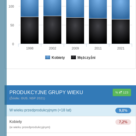
100
50
0
1998
2002
2009
2011
2021
Kobiety
Mężczyźni
PRODUKCYJNE GRUPY WIEKU
%
123
(Źródło: GUS, NSP 2021)
W wieku przedprodukcyjnym (<18 lat)
9,0%
Kobiety
7,2%
(w wieku przedprodukcyjnym)