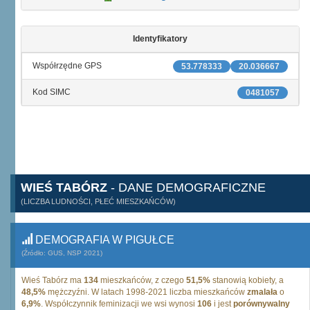
Identyfikatory
Współrzędne GPS
53.778333
20.036667
Kod SIMC
0481057
WIEŚ TABÓRZ
- DANE DEMOGRAFICZNE
(LICZBA LUDNOŚCI, PŁEĆ MIESZKAŃCÓW)
DEMOGRAFIA W PIGUŁCE
(Źródło: GUS, NSP 2021)
Wieś Tabórz ma
134
mieszkańców, z czego
51,5%
stanowią kobiety, a
48,5%
mężczyźni. W latach 1998-2021 liczba mieszkańców
zmalała
o
6,9%
. Współczynnik feminizacji we wsi wynosi
106
i jest
porównywalny