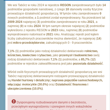
We wsi Tabórz w roku 2024 w rejestrze
REGON
zarejestrowanych było
14
podmiotów gospodarki narodowej, z czego
10
stanowiły osoby fizyczne
prowadzące działalność gospodarczą. W tymże roku zarejestrowano
0
nowych podmiotów, a
1
podmiot został wyrejestrowany. Na przestrzeni lat
2009
-
2024
najwięcej (
3
) podmiotów zarejestrowano w roku
2021
, a
najmniej (
0
) w roku
2024
. W tym samym okresie najwięcej (
2
) podmiotów
wykreślono z rejestru REGON w
2023
roku, najmniej (
0
) podmiotów
wyrejestrowano natomiast w
2021
roku. Analizując rejestr pod kątem
liczby zatrudnionych pracowników można stwierdzić, że najwięcej (
14
)
jest
mikro-przedsiębiorstw
, zatrudniających 0 - 9 pracowników.
7,1%
(
1
) podmiotów jako rodzaj działalności deklarowało
rolnictwo,
leśnictwo, łowiectwo i rybactwo
, jako
przemysł i budownictwo
swój
rodzaj działalności deklarowało
7,1%
(
1
) podmiotów, a
85,7%
(
12
)
podmiotów w rejestrze zakwalifikowana jest jako
pozostała działalność
.
Wśród osób fizycznych prowadzących działalność gospodarczą we wsi
Tabórz najczęściej deklarowanymi rodzajami przeważającej działalności
są
Handel hurtowy i detaliczny; naprawa pojazdów samochodowych,
włączając motocykle (30.0%)
oraz
Działalność finansowa i
ubezpieczeniowa (10.0%)
.
Dysponujemy rozbudowanymi danymi o bezrobociu,
przeciętnym wynagrodzeniu i szeregiem innych wskaźników