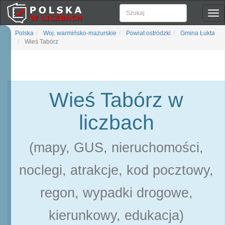
Pok
naw
Polska
Woj. warmińsko-mazurskie
Powiat ostródzki
Gmina Łukta
Wieś Tabórz
Wieś Tabórz w
liczbach
(mapy, GUS, nieruchomości,
noclegi, atrakcje, kod pocztowy,
regon, wypadki drogowe,
kierunkowy, edukacja)