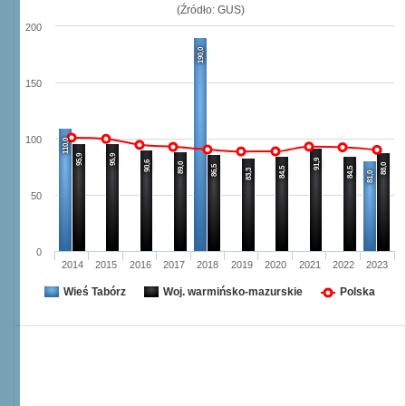
(Źródło: GUS)
200
190,0
150
100
110,0
95,9
95,9
91,9
90,6
89,0
88,0
86,5
84,5
84,5
83,3
81,0
50
0
2014
2015
2016
2017
2018
2019
2020
2021
2022
2023
Wieś Tabórz
Woj. warmińsko-mazurskie
Polska