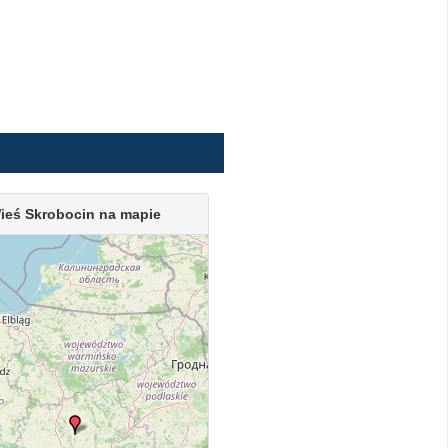
ieś Skrobocin na mapie