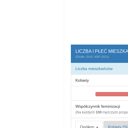
LICZBA I PŁEĆ MIESZ
(Źródło: GUS, NSP 2021)
Liczba mieszkańców
Kobiety
Współczynnik feminizacji
(Na każdych
100
mężczyzn przy
Ogółem
Kobiety (%