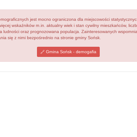
ograficznych jest mocno ograniczona dla miejscowości statystycznyc
więcej wskaźników m.in. aktualny wiek i stan cywilny mieszkańców, lic
acja ludności oraz prognozowana populacja. Zainteresowanych wspomn
a się z nimi bezpośrednio na stronie gminy Sońsk.
Gmina Sońsk - demogafia