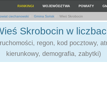
RANKINGI
WOJEWÓDZTWA
POWIATY
GM
owiat ciechanowski
Gmina Sońsk
Wieś Skrobocin
ieś Skrobocin w liczba
ruchomości, regon, kod pocztowy, atr
kierunkowy, demografia, zabytki)