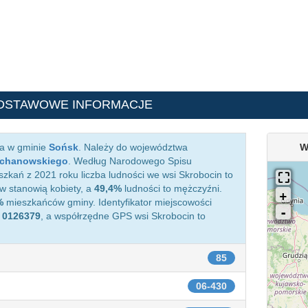
DSTAWOWE INFORMACJE
ca w gminie
Sońsk
. Należy do województwa
W
echanowskiego
. Według Narodowego Spisu
kań z 2021 roku liczba ludności we wsi Skrobocin to
 stanowią kobiety, a
49,4%
ludności to mężczyźni.
%
mieszkańców gminy. Identyfikator miejscowości
o
0126379
, a współrzędne GPS wsi Skrobocin to
85
06-430