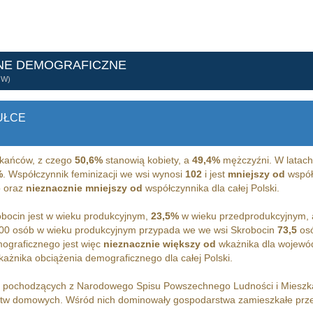
NE DEMOGRAFICZNE
ÓW)
UŁCE
kańców, z czego
50,6%
stanowią kobiety, a
49,4%
mężczyźni. W latach
%
. Współczynnik feminizacji we wsi wynosi
102
i jest
mniejszy od
współc
 oraz
nieznacznie mniejszy od
współczynnika dla całej Polski.
bocin jest w wieku produkcyjnym,
23,5%
w wieku przedprodukcyjnym,
00 osób w wieku produkcyjnym przypada we we wsi Skrobocin
73,5
osó
ograficznego jest więc
nieznacznie większy od
wkażnika dla wojewó
ażnika obciążenia demograficznego dla całej Polski.
h pochodzących z Narodowego Spisu Powszechnego Ludności i Miesz
tw domowych. Wśród nich dominowały gospodarstwa zamieszkałe prz