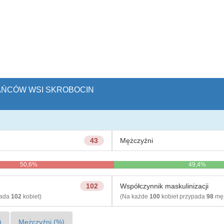
KAŃCÓW WSI SKROBOCIN
43
Mężczyźni
50,6%
49,4%
102
Współczynnik maskulinizacji
pada
102
kobiet)
(Na każde
100
kobiet przypada
98
męż
)
Mężczyźni (%)