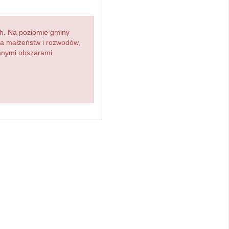
h. Na poziomie gminy
zba małżeństw i rozwodów,
ianymi obszarami