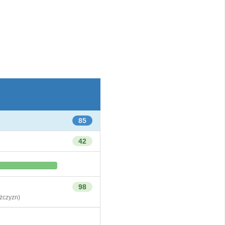
85
42
98
czyzn)