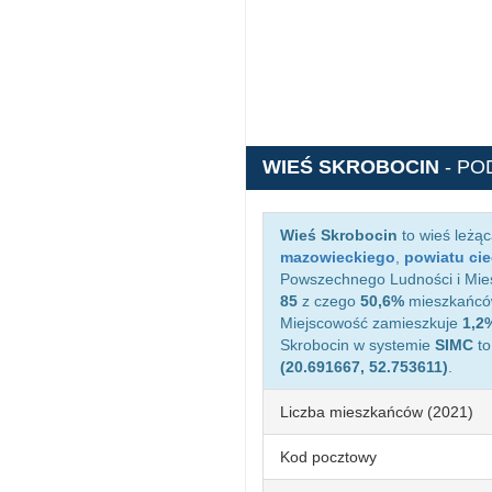
WIEŚ SKROBOCIN
- PO
Wieś Skrobocin
to wieś leżą
mazowieckiego
,
powiatu ci
Powszechnego Ludności i Miesz
85
z czego
50,6%
mieszkańców
Miejscowość zamieszkuje
1,2
Skrobocin w systemie
SIMC
t
(20.691667, 52.753611)
.
Liczba mieszkańców (2021)
Kod pocztowy