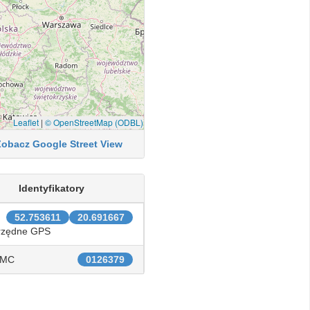
Leaflet
|
© OpenStreetMap (ODBL)
Zobacz Google Street View
Identyfikatory
52.753611
20.691667
rzędne GPS
IMC
0126379