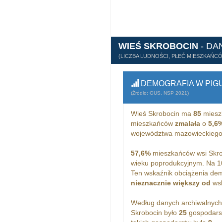
WIEŚ SKROBOCIN
- DA
(LICZBA LUDNOŚCI, PŁEĆ MIESZKAŃC
DEMOGRAFIA W PIG
(Źródło: GUS, NSP 2021)
Wieś Skrobocin ma
85
miesz
mieszkańców
zmalała
o
5,6
województwa mazowieckiego
57,6%
mieszkańców wsi Skro
wieku poprodukcyjnym. Na 1
Ten wskaźnik obciążenia dem
nieznacznie większy od
wsk
Według danych archiwalnyc
Skrobocin było
25
gospodars