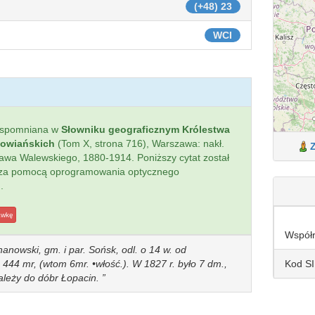
(+48) 23
WCI
wspomniana w
Słowniku geograficznym Królestwa
łowiańskich
(Tom X, strona 716), Warszawa: nakł.
sława Walewskiego, 1880-1914. Poniższy cytat został
 za pomocą oprogramowania optycznego
.
awkę
Współ
chanowski, gm. i par. Sońsk, odl. o 14 w. od
Kod S
44 mr, (wtom 6mr. •włość.). W 1827 r. było 7 dm.,
należy do dóbr Łopacin.