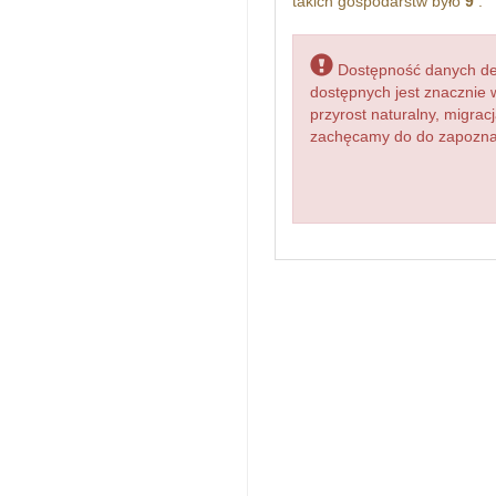
takich gospodarstw było
9
.
Dostępność danych dem
dostępnych jest znacznie 
przyrost naturalny, migr
zachęcamy do do zapoznani