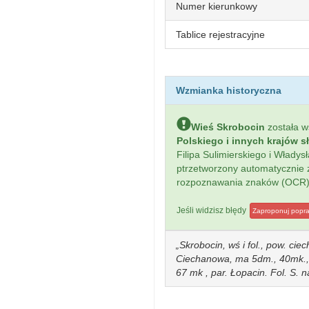
Numer kierunkowy
Tablice rejestracyjne
Wzmianka historyczna
Wieś Skrobocin
została 
Polskiego i innych krajów s
Filipa Sulimierskiego i Włady
ptrzetworzony automatycznie
rozpoznawania znaków (OCR)
Jeśli widzisz błędy
Zaproponuj popr
Skrobocin, wś i fol., pow. cie
Ciechanowa, ma 5dm., 40mk., 4
67 mk , par. Łopacin. Fol. S. 