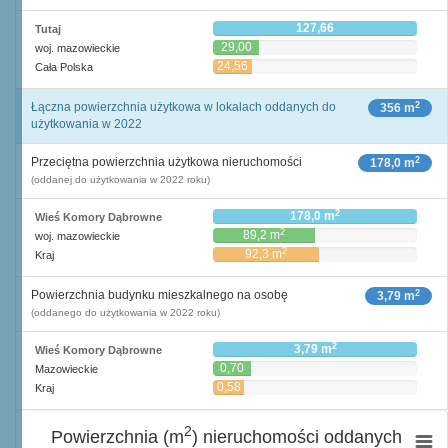
127,66
Tutaj
29,00
woj. mazowieckie
24,56
Cała Polska
2
Łączna powierzchnia użytkowa w lokalach oddanych do
356 m
użytkowania w 2022
2
Przeciętna powierzchnia użytkowa nieruchomości
178,0 m
(oddanej do użytkowania w 2022 roku)
2
178,0 m
Wieś Komory Dąbrowne
2
89,2 m
woj. mazowieckie
2
92,3 m
Kraj
2
Powierzchnia budynku mieszkalnego na osobę
3,79 m
(oddanego do użytkowania w 2022 roku)
2
3,79 m
Wieś Komory Dąbrowne
0,70
Mazowieckie
2
m
0,58
Kraj
2
m
2
Powierzchnia (m
) nieruchomości oddanych