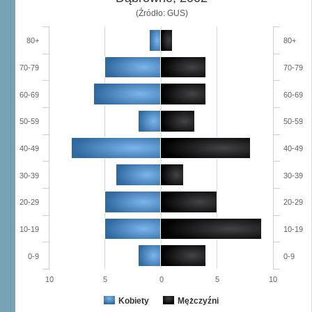
(Źródło: GUS)
80+
80+
70-79
70-79
60-69
60-69
50-59
50-59
40-49
40-49
30-39
30-39
20-29
20-29
10-19
10-19
0-9
0-9
10
5
0
5
10
Kobiety
Mężczyźni