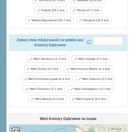
Sochocin (17,8 km)
Nasielsk (19,9 km)
Pułtusk (26,2 km)
Płońsk (27,2 km)
Maków Mazowiecki (28,7 km)
Glinojeck (28,9 km)
Zobacz inne miejscowości w pobliżu wsi
Komory Dąbrowne
Wieś Skrobocin (1,4 km)
Wieś Szwejki (2,2 km)
Wieś Sońsk (2,3 km)
Wieś Komory Błotne (2,3 km)
Wieś Koźniewo-Łysaki (2,4 km)
Wieś Gąsocin (2,5 km)
Wieś Chrościce (3,1 km)
Wieś Soboklęszcz (3,2 km)
Wieś Marusy (3,2 km)
Wieś Łopacin (3,3 km)
Wieś Komory Dąbrowne na mapie