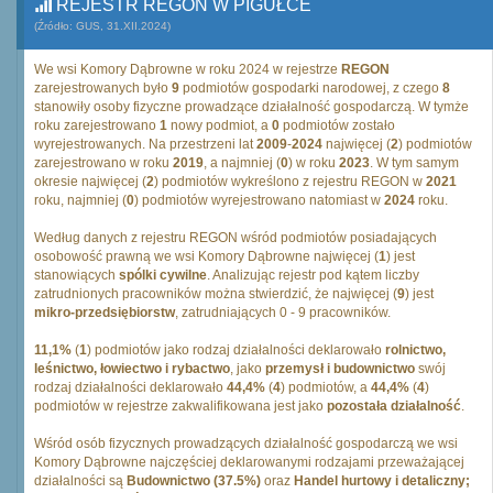
REJESTR REGON W PIGUŁCE
(Źródło: GUS, 31.XII.2024)
We wsi Komory Dąbrowne w roku 2024 w rejestrze
REGON
zarejestrowanych było
9
podmiotów gospodarki narodowej, z czego
8
stanowiły osoby fizyczne prowadzące działalność gospodarczą. W tymże
roku zarejestrowano
1
nowy podmiot, a
0
podmiotów zostało
wyrejestrowanych. Na przestrzeni lat
2009
-
2024
najwięcej (
2
) podmiotów
zarejestrowano w roku
2019
, a najmniej (
0
) w roku
2023
. W tym samym
okresie najwięcej (
2
) podmiotów wykreślono z rejestru REGON w
2021
roku, najmniej (
0
) podmiotów wyrejestrowano natomiast w
2024
roku.
Według danych z rejestru REGON wśród podmiotów posiadających
osobowość prawną we wsi Komory Dąbrowne najwięcej (
1
) jest
stanowiących
spólki cywilne
. Analizując rejestr pod kątem liczby
zatrudnionych pracowników można stwierdzić, że najwięcej (
9
) jest
mikro-przedsiębiorstw
, zatrudniających 0 - 9 pracowników.
11,1%
(
1
) podmiotów jako rodzaj działalności deklarowało
rolnictwo,
leśnictwo, łowiectwo i rybactwo
, jako
przemysł i budownictwo
swój
rodzaj działalności deklarowało
44,4%
(
4
) podmiotów, a
44,4%
(
4
)
podmiotów w rejestrze zakwalifikowana jest jako
pozostała działalność
.
Wśród osób fizycznych prowadzących działalność gospodarczą we wsi
Komory Dąbrowne najczęściej deklarowanymi rodzajami przeważającej
działalności są
Budownictwo (37.5%)
oraz
Handel hurtowy i detaliczny;