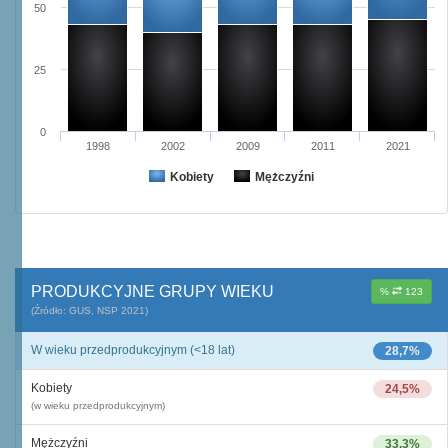
50
25
0
1998
2002
2009
2011
2021
Kobiety
Mężczyźni
PRODUKCYJNE GRUPY WIEKU
%
123
(Źródło: GUS, NSP 2021)
W wieku przedprodukcyjnym (<18 lat)
28,7%
Kobiety
24,5%
(w wieku przedprodukcyjnym)
Mężczyźni
33,3%