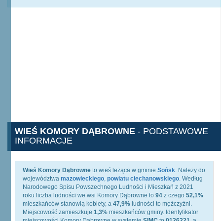
WIEŚ KOMORY DĄBROWNE
- PODSTAWOWE
INFORMACJE
Wieś Komory Dąbrowne
to wieś leżąca w gminie
Sońsk
. Należy do
województwa
mazowieckiego
,
powiatu ciechanowskiego
. Według
Narodowego Spisu Powszechnego Ludności i Mieszkań z 2021
roku liczba ludności we wsi Komory Dąbrowne to
94
z czego
52,1%
mieszkańców stanowią kobiety, a
47,9%
ludności to mężczyźni.
Miejscowość zamieszkuje
1,3%
mieszkańców gminy. Identyfikator
miejscowości Komory Dąbrowne w systemie
SIMC
to
0126221
, a