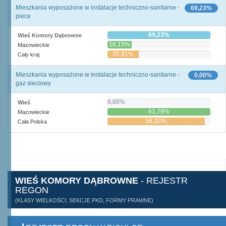
Mieszkania wyposażone w instalacje techniczno-sanitarne -
69,23%
piece
69,23%
Wieś Komory Dąbrowne
16,15%
Mazowieckie
20,91%
Cały kraj
Mieszkania wyposażone w instalacje techniczno-sanitarne -
0,00%
gaz sieciowy
0,00%
Wieś
61,79%
Mazowieckie
58,32%
Cała Polska
WIEŚ KOMORY DĄBROWNE
- REJESTR
REGON
(KLASY WIELKOŚCI, SEKCJE PKD, FORMY PRAWNE)