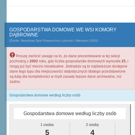
GOSPODARSTWA DOMOWE WE WSI KOMORY
DĄBROWNE
(Źródło: Narodowy Spis Powszechny Ludności i Mieszkań 2002)
Proszę zwrócić uwagę na to, że dane prezentowane w tej sekcji
pochodzą z
2002
roku, gdy liczba gospodarstw domowych wynosiła
25
, i
mogą już być mocno nieaktualne. Jednakże są to najświeższe dostępne
dane tego typu dla miejscowości statystycznych dlatego przedstawione
są tutaj dla kompletności w myśl zasady lepsze dane archiwalne, niż
żadne.
Gospodarstwa domowe według liczby osób
Gospodarstwa domowe według liczby osób
1 osoba
2 osoby
5
4