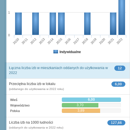
1
0
2013
2010
2020
2017
2011
2014
2021
2018
2015
2012
2022
2016
2019
Indywidualne
Łączna liczba izb w mieszkaniach oddanych do użytkowania w
12
2022
Przeciętna liczba izb w lokalu
6,00
(oddanego do użytkowania w 2022 roku)
6,00
Wieś
3,70
Województwo
3,89
Polska
Liczba izb na 1000 ludności
127,66
(oddanych do użytkowania w 2022 roku)