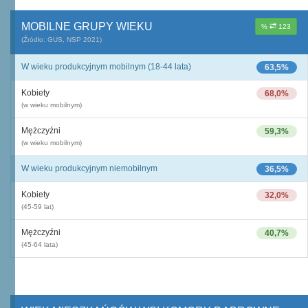
MOBILNE GRUPY WIEKU
%
123
(Źródło: GUS, NSP 2021)
W wieku produkcyjnym mobilnym (18-44 lata)
63,5%
Kobiety
68,0%
(w wieku mobilnym)
Mężczyźni
59,3%
(w wieku mobilnym)
W wieku produkcyjnym niemobilnym
36,5%
Kobiety
32,0%
(45-59 lat)
Mężczyźni
40,7%
(45-64 lata)