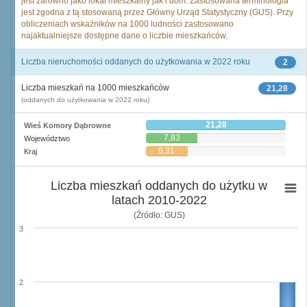
jest zarówno jako lokal mieszkalny jak i dom. Zastosowana terminologia
jest zgodna z tą stosowaną przez Główny Urząd Statystyczny (GUS). Przy
obliczeniach wskaźników na 1000 ludności zastosowano
najaktualniejsze dostępne dane o liczbie mieszkańców.
Liczba nieruchomości oddanych do użytkowania w 2022 roku
2
Liczba mieszkań na 1000 mieszkańców
21,28
(oddanych do użytkowania w 2022 roku)
21,28
Wieś Komory Dąbrowne
7,83
Województwo
6,31
Kraj
Liczba mieszkań oddanych do użytku w
latach 2010-2022
(Źródło: GUS)
3
2