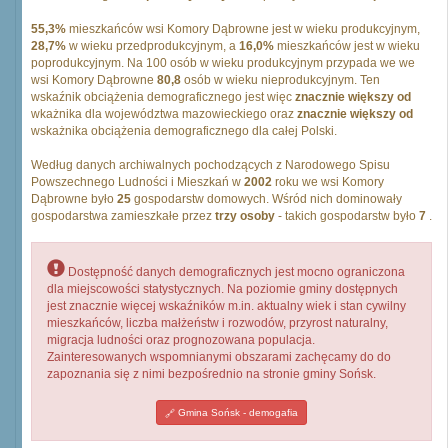
55,3%
mieszkańców wsi Komory Dąbrowne jest w wieku produkcyjnym,
28,7%
w wieku przedprodukcyjnym, a
16,0%
mieszkańców jest w wieku
poprodukcyjnym. Na 100 osób w wieku produkcyjnym przypada we we
wsi Komory Dąbrowne
80,8
osób w wieku nieprodukcyjnym. Ten
wskaźnik obciążenia demograficznego jest więc
znacznie większy od
wkażnika dla województwa mazowieckiego oraz
znacznie większy od
wskażnika obciążenia demograficznego dla całej Polski.
Według danych archiwalnych pochodzących z Narodowego Spisu
Powszechnego Ludności i Mieszkań w
2002
roku we wsi Komory
Dąbrowne było
25
gospodarstw domowych. Wśród nich dominowały
gospodarstwa zamieszkałe przez
trzy osoby
- takich gospodarstw było
7
.
Dostępność danych demograficznych jest mocno ograniczona
dla miejscowości statystycznych. Na poziomie gminy dostępnych
jest znacznie więcej wskaźników m.in. aktualny wiek i stan cywilny
mieszkańców, liczba małżeństw i rozwodów, przyrost naturalny,
migracja ludności oraz prognozowana populacja.
Zainteresowanych wspomnianymi obszarami zachęcamy do do
zapoznania się z nimi bezpośrednio na stronie gminy Sońsk.
Gmina Sońsk - demogafia