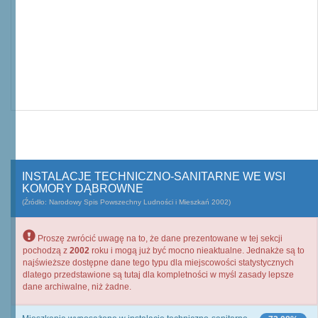
INSTALACJE TECHNICZNO-SANITARNE WE WSI
KOMORY DĄBROWNE
(Źródło: Narodowy Spis Powszechny Ludności i Mieszkań 2002)
Proszę zwrócić uwagę na to, że dane prezentowane w tej sekcji
pochodzą z
2002
roku i mogą już być mocno nieaktualne. Jednakże są to
najświeższe dostępne dane tego typu dla miejscowości statystycznych
dlatego przedstawione są tutaj dla kompletności w myśl zasady lepsze
dane archiwalne, niż żadne.