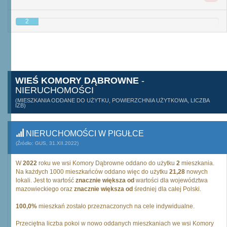
2
WIEŚ KOMORY DĄBROWNE
-
NIERUCHOMOŚCI
(MIESZKANIA ODDANE DO UŻYTKU, POWIERZCHNIA UŻYTKOWA, LICZBA
IZB)
NIERUCHOMOŚCI W PIGUŁCE
(Źródło: GUS, 31.XII.2022)
W
2022
roku we wsi Komory Dąbrowne oddano do użytku
2
mieszkania.
Na każdych 1000 mieszkańców oddano więc do użytku
21,28
nowych
lokali. Jest to wartość
znacznie większa od
wartości dla województwa
mazowieckiego oraz
znacznie większa od
średniej dla całej Polski.
100,0%
mieszkań zostało przeznaczonych na cele indywidualne.
Przeciętna liczba pokoi w nowo oddanych mieszkaniach we wsi Komory