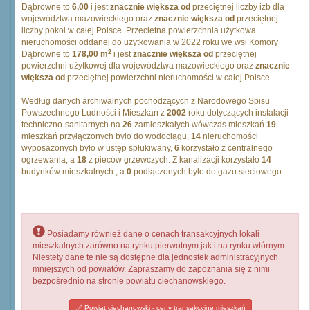
Dąbrowne to
6,00
i jest
znacznie większa od
przeciętnej liczby izb dla
województwa mazowieckiego oraz
znacznie większa od
przeciętnej
liczby pokoi w całej Polsce. Przeciętna powierzchnia użytkowa
nieruchomości oddanej do użytkowania w 2022 roku we wsi Komory
2
Dąbrowne to
178,00 m
i jest
znacznie większa od
przeciętnej
powierzchni użytkowej dla województwa mazowieckiego oraz
znacznie
większa od
przeciętnej powierzchni nieruchomości w całej Polsce.
Według danych archiwalnych pochodzących z Narodowego Spisu
Powszechnego Ludności i Mieszkań z
2002
roku dotyczących instalacji
techniczno-sanitarnych na
26
zamieszkałych wówczas mieszkań
19
mieszkań przyłączonych było do wodociągu,
14
nieruchomości
wyposażonych było w ustęp spłukiwany,
6
korzystało z centralnego
ogrzewania, a
18
z pieców grzewczych. Z kanalizacji korzystało
14
budynków mieszkalnych , a
0
podłączonych było do gazu sieciowego.
Posiadamy również dane o cenach transakcyjnych lokali
mieszkalnych zarówno na rynku pierwotnym jak i na rynku wtórnym.
Niestety dane te nie są dostępne dla jednostek administracyjnych
mniejszych od powiatów. Zapraszamy do zapoznania się z nimi
bezpośrednio na stronie powiatu ciechanowskiego.
Powiat ciechanowski - ceny transakcyjne mieszkań