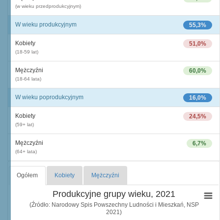
(w wieku przedprodukcyjnym)
W wieku produkcyjnym
55,3%
Kobiety
51,0%
(18-59 lat)
Mężczyźni
60,0%
(18-64 lata)
W wieku poprodukcyjnym
16,0%
Kobiety
24,5%
(59+ lat)
Mężczyźni
6,7%
(64+ lata)
Ogółem
Kobiety
Mężczyźni
Produkcyjne grupy wieku, 2021
(Źródło: Narodowy Spis Powszechny Ludności i Mieszkań, NSP
2021)