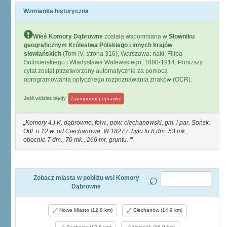
Wzmianka historyczna
Wieś Komory Dąbrowne
została wspomniana w
Słowniku
geograficznym Królestwa Polskiego i innych krajów
słowiańskich
(Tom IV, strona 316), Warszawa: nakł. Filipa
Sulimierskiego i Władysława Walewskiego, 1880-1914. Poniższy
cytat został ptrzetworzony automatycznie za pomocą
oprogramowania optycznego rozpoznawania znaków (OCR).
Jeśli widzisz błędy
Zaproponuj poprawkę
Komory 4.) K. dąbrowne, folw., pow. ciechanowski, gm. i par. Sońsk.
Odl. o 12 w. od Ciechanowa. W 1827 r. było tu 8 dm„ 53 mk.,
obecnie 7 dm., 70 mk., 266 mr. gruntu. '
Zobacz miasta w pobliżu wsi Komory
Dąbrowne
Nowe Miasto (12,8 km)
Ciechanów (14,9 km)