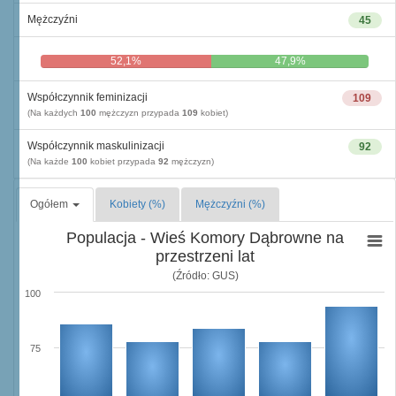
Mężczyźni
45
52,1%
47,9%
Współczynnik feminizacji
109
(Na każdych
100
mężczyzn przypada
109
kobiet)
Współczynnik maskulinizacji
92
(Na każde
100
kobiet przypada
92
mężczyzn)
Ogółem
Kobiety (%)
Mężczyźni (%)
Populacja - Wieś Komory Dąbrowne na
przestrzeni lat
(Źródło: GUS)
100
75