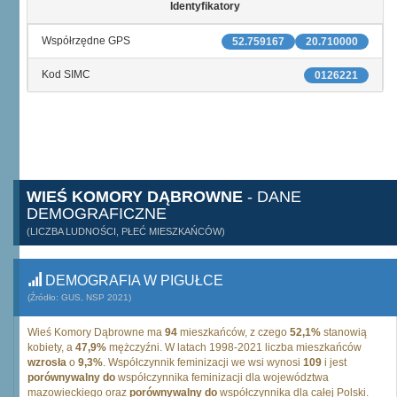
Identyfikatory
Współrzędne GPS
52.759167
20.710000
Kod SIMC
0126221
WIEŚ KOMORY DĄBROWNE
- DANE
DEMOGRAFICZNE
(LICZBA LUDNOŚCI, PŁEĆ MIESZKAŃCÓW)
DEMOGRAFIA W PIGUŁCE
(Źródło: GUS, NSP 2021)
Wieś Komory Dąbrowne ma
94
mieszkańców, z czego
52,1%
stanowią
kobiety, a
47,9%
mężczyźni. W latach 1998-2021 liczba mieszkańców
wzrosła
o
9,3%
. Współczynnik feminizacji we wsi wynosi
109
i jest
porównywalny do
współczynnika feminizacji dla województwa
mazowieckiego oraz
porównywalny do
współczynnika dla całej Polski.