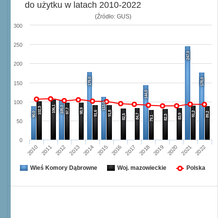
do użytku w latach 2010-2022
(Źródło: GUS)
300
250
247,0
200
179,0
178,0
150
144,0
100
113,0
106,1
105,0
102,3
97,7
98,9
91,6
91,8
91,2
90,0
89,2
84,7
83,9
82,5
82,3
79,1
50
0
2012
2021
2017
2013
2018
2022
2014
2010
2019
2015
2011
2016
2020
Wieś Komory Dąbrowne
Woj. mazowieckie
Polska