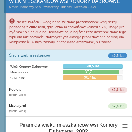
WIEK MIESZKAŃCÓW WSI KOMORY DĄBROWNE
(Źródło: Narodowy Spis Powszechny Ludności i Mieszkań 2002)
Proszę zwrócić uwagę na to, że dane prezentowane w tej sekcji
pochodzą z
2002
roku, gdy liczba mieszkańców wynosiła
78
, i mogą już
być mocno nieaktualne. Jednakże są to najświeższe dostępne dane tego
typu dla miejscowości statystycznych dlatego przedstawione są tutaj dla
kompletności w myśl zasady lepsze dane archiwalne, niż żadne.
Średni wiek mieszkańców
40,5 lat
40,5 lat
Wieś Komory Dąbrowne
37,7 lat
Mazowieckie
36,7 lat
Cała Polska
Kobiety
43,6 lat
(średni wiek)
Mężczyźni
37,6 lat
(średni wiek)
Piramida wieku mieszkańców wsi Komory
Dąbrowne, 2002