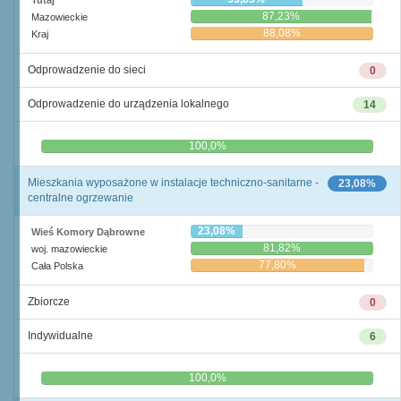
Tutaj
87,23%
Mazowieckie
88,08%
Kraj
Odprowadzenie do sieci
0
Odprowadzenie do urządzenia lokalnego
14
0,0%
100,0%
Mieszkania wyposażone w instalacje techniczno-sanitarne -
23,08%
centralne ogrzewanie
23,08%
Wieś Komory Dąbrowne
81,82%
woj. mazowieckie
77,80%
Cała Polska
Zbiorcze
0
Indywidualne
6
0,0%
100,0%