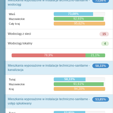
Mieszkania wyposażone w instalacje techniczno-sanitarne -
73,08%
wodociąg
73,08%
Wieś
92,93%
Mazowieckie
95,62%
Cały kraj
Wodociąg z sieci
15
Wodociąg lokalny
4
78,9%
21,1%
Mieszkania wyposażone w instalacje techniczno-sanitarne -
58,33%
kanalizacja
58,33%
Tutaj
91,61%
Mazowieckie
94,20%
Kraj
Mieszkania wyposażone w instalacje techniczno-sanitarne -
53,85%
ustęp spłukiwany
53,85%