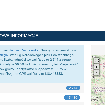
OWE INFORMACJE
gminie
Kuźnia Raciborska
. Należy do województwa
kiego
. Według Narodowego Spisu Powszechnego
ku liczba ludności we wsi Rudy to
2 744
z czego
kobiety, a
50,5%
ludności to mężczyźni. Miejscowość
w gminy. Identyfikator miejscowości Rudy w
 współrzędne GPS wsi Rudy to
(18.448333,
2 744
47-430