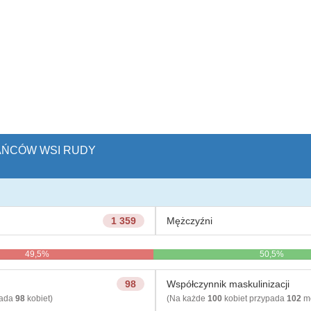
KAŃCÓW WSI RUDY
1 359
Mężczyźni
49,5%
50,5%
98
Współczynnik maskulinizacji
pada
98
kobiet)
(Na każde
100
kobiet przypada
102
mę