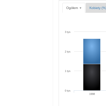
Ogółem
Kobiety (%
3 tys
2 tys
1 tys
0 tys
1998