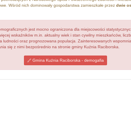
e. Wśród nich dominowały gospodarstwa zamieszkałe przez
dwie o
ograficznych jest mocno ograniczona dla miejscowości statystycznyc
więcej wskaźników m.in. aktualny wiek i stan cywilny mieszkańców, lic
acja ludności oraz prognozowana populacja. Zainteresowanych wspomn
a się z nimi bezpośrednio na stronie gminy Kuźnia Raciborska.
Gmina Kuźnia Raciborska - demogafia