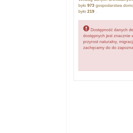
było
973
gospodarstwa domow
było
219
.
Dostępność danych dem
dostępnych jest znacznie 
przyrost naturalny, migr
zachęcamy do do zapoznani