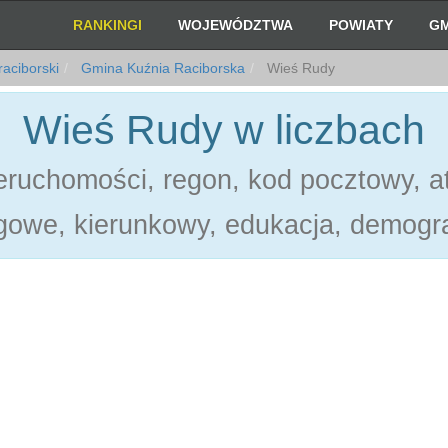
RANKINGI
WOJEWÓDZTWA
POWIATY
GM
raciborski
Gmina Kuźnia Raciborska
Wieś Rudy
Wieś Rudy w liczbach
ruchomości, regon, kod pocztowy, at
gowe, kierunkowy, edukacja, demogra