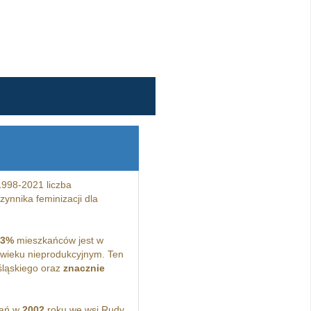
1998-2021 liczba
ynnika feminizacji dla
,3%
mieszkańców jest w
wieku nieprodukcyjnym. Ten
ląskiego oraz
znacznie
kań w
2002
roku we wsi Rudy