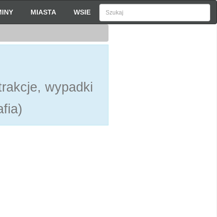
INY
MIASTA
WSIE
rakcje, wypadki
fia)