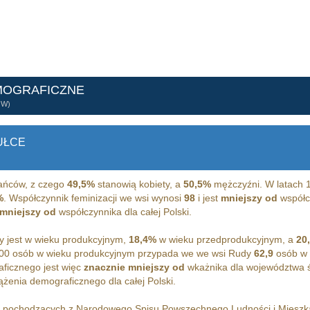
MOGRAFICZNE
ÓW)
UŁCE
ńców, z czego
49,5%
stanowią kobiety, a
50,5%
mężczyźni. W latach 
%
. Współczynnik feminizacji we wsi wynosi
98
i jest
mniejszy od
współcz
mniejszy od
współczynnika dla całej Polski.
 jest w wieku produkcyjnym,
18,4%
w wieku przedprodukcyjnym, a
20
00 osób w wieku produkcyjnym przypada we we wsi Rudy
62,9
osób w 
ficznego jest więc
znacznie mniejszy od
wkażnika dla województwa ś
żenia demograficznego dla całej Polski.
h pochodzących z Narodowego Spisu Powszechnego Ludności i Miesz