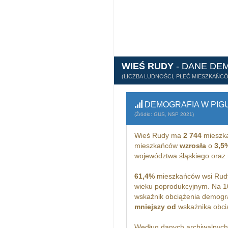
WIEŚ RUDY
- DANE DE
(LICZBA LUDNOŚCI, PŁEĆ MIESZKAŃC
DEMOGRAFIA W PIG
(Źródło: GUS, NSP 2021)
Wieś Rudy ma
2 744
mieszka
mieszkańców
wzrosła
o
3,5
województwa śląskiego oraz
61,4%
mieszkańców wsi Rudy
wieku poprodukcyjnym. Na 1
wskaźnik obciążenia demogra
mniejszy od
wskażnika obcią
Według danych archiwalnyc