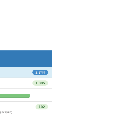
2 744
1 385
102
żczyzn)