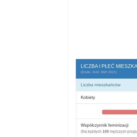
LICZBA I PŁEĆ MIESZ
(Źródło: GUS, NSP 2021)
Liczba mieszkańców
Kobiety
Współczynnik feminizacji
(Na każdych
100
mężczyzn przy