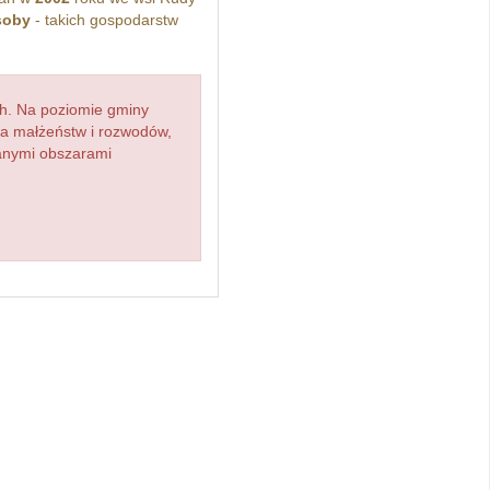
soby
- takich gospodarstw
h. Na poziomie gminy
zba małżeństw i rozwodów,
ianymi obszarami