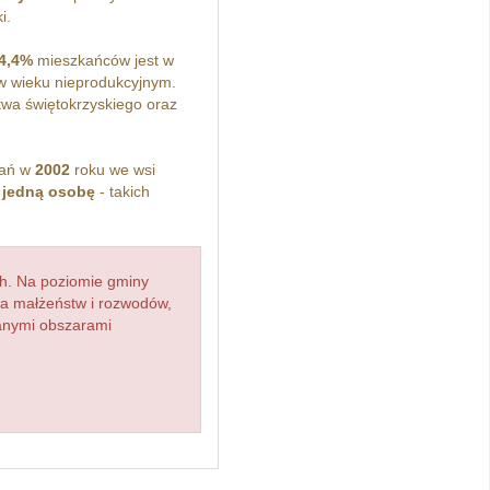
i.
4,4%
mieszkańców jest w
 wieku nieprodukcyjnym.
wa świętokrzyskiego oraz
kań w
2002
roku we wsi
z
jedną osobę
- takich
h. Na poziomie gminy
zba małżeństw i rozwodów,
ianymi obszarami