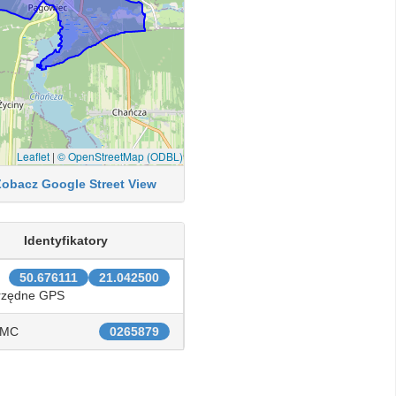
Leaflet
|
© OpenStreetMap (ODBL)
Zobacz Google Street View
Identyfikatory
50.676111
21.042500
rzędne GPS
IMC
0265879