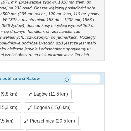
 1971 mk. (przeważnie żydów), 1018 mr. ziemi do
lonej na 232 osad. Obszar większej posiadłości dóbr
500 mr. (235 mr. roli or., 120 mr. lasu, 110 mr. pastw,
i). W 1$27 r. miasto miało 153 dm., 1232 mk; 1858 r.
 (966 żydów); dochód kasy miejskiej wynosił 269 rs.
i się drobnym handlem, chrześciańska zaś
 wełnianych, rozwożonych po jarmarkach. Rozległy
południowe podnóże Łysogór, dziś jeszcze jest mało
ku nieliczne jedynie i odosobnione spotykamy tu
ej części obszaru są biskupi krakowscy. Od nich
k nad brzegami rzeki Czarnej, w pobliżu biskupiej wsi
elan żarnowski i założył tu w 1509 r. miasteczko,
 herbu żony swej Jadwigi Gnojeńskiej. Sieniński
ok (do której należały Drogowle a zapewne i obszar na
w pobliżu wsi Raków
piny i Zaleszany. Przemysł górniczy i leśny rozwijał
smolarnie i tartaki przedstawiały rozmaite sposoby
(9,8 km)
Łagów (11,5 km)
natury. Regestra pobor. z 1579 r. nie wymieniają
i między wsiami. Zapewne jak każda nowa osada
od podatków. Założyciel lubo wyznania
15,3 km)
Bogoria (15,6 km)
nak wszelkich różnowierców nietylko z Polski ale i z
omożenia nowej osady. Znajdowali się między
7,5 km)
Pierzchnica (20,5 km)
 hasłem ścisłego braterstwa i wspólności dóbr, nową
 Miejsce to wszakże stało się głównem siedliskiem