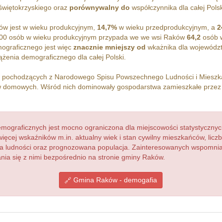
II, 1, 8, 11, 20) klasztorowi w Brzeźnicy
 świętokrzyskiego oraz
porównywalny do
współczynnika dla całej Polsk
major, w par. Jędrzejów, należąca do opactwa
, karczmę, zagr., folwark i młyn, z których dziesięcinę
w jest w wieku produkcyjnym,
14,7%
w wieku przedprodukcyjnym, a
2
ztorowi. Prócz tego klasztor pobierał z łanów
100 osób w wieku produkcyjnym przypada we we wsi Raków
64,2
osób w
ę (Długosz, L. B., II, 71, i III, 364). W 1490 r. istniał
ograficznego jest więc
znacznie mniejszy od
wkażnika dla województ
lno). W r. 1581 wś R., w pow. ksiązkim, własność
żenia demograficznego dla całej Polski.
6 łan. km., 3 zagr. z rolą, 3 kom. z byd., 1 rzem., 3
86, 439). W 1833 r. wś i fol. R. wchodzi w skład dóbr
h pochodzących z Narodowego Spisu Powszechnego Ludności i Miesz
. gmina należy do s. gm. okr. I w Jędrzejowie, ma 12,
 domowych. Wśród nich dominowały gospodarstwa zamieszkałe prze
67 r.). Br. CL
ograficznych jest mocno ograniczona dla miejscowości statystycznyc
więcej wskaźników m.in. aktualny wiek i stan cywilny mieszkańców, lic
acja ludności oraz prognozowana populacja. Zainteresowanych wspomn
ia się z nimi bezpośrednio na stronie gminy Raków.
Gmina Raków - demogafia