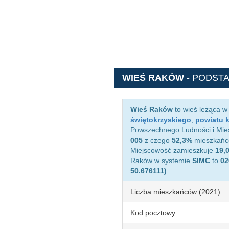
WIEŚ RAKÓW
- PODST
Wieś Raków
to wieś leżąca w
świętokrzyskiego
,
powiatu k
Powszechnego Ludności i Mies
005
z czego
52,3%
mieszkańcó
Miejscowość zamieszkuje
19,
Raków w systemie
SIMC
to
02
50.676111)
.
Liczba mieszkańców (2021)
Kod pocztowy