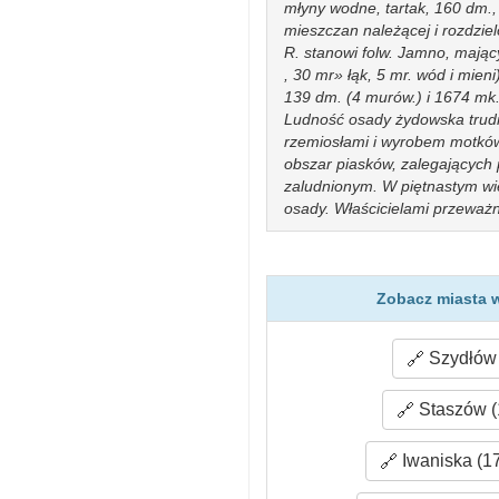
młyny wodne, tartak, 160 dm.,
mieszczan należącej i rozdzie
R. stanowi folw. Jamno, mający 
, 30 mr» łąk, 5 mr. wód i mien
139 dm. (4 murów.) i 1674 mk.
Ludność osady żydowska trudn
rzemiosłami i wyrobem motków
obszar piasków, zalegających 
zaludnionym. W piętnastym wie
osady. Właścicielami przeważn
zapewne nabył część lasów i łą
Drogowli, Jan Sieniński, kaszt
któremu nadał nazwę jakoby od
posiadał w obrębie parafii Pot
Zobacz miasta 
którym powstał Raków) wsie: Li
się w tych stronach. Kuźnice, 
Szydłów 
użytkowania bogactw tutejszej 
wcale R. ni w liczbie miast n
zwolniony był na pewien czas 
Staszów (
reformowanego, przyjmował jed
ościennych krajów, celem zap
Iwaniska (1
przybyszami i tacy, którzy pod
Jeruzalem dźwignąć zamyślali.