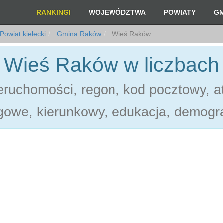
RANKINGI
WOJEWÓDZTWA
POWIATY
GM
Powiat kielecki
Gmina Raków
Wieś Raków
Wieś Raków w liczbach
ruchomości, regon, kod pocztowy, at
gowe, kierunkowy, edukacja, demogra