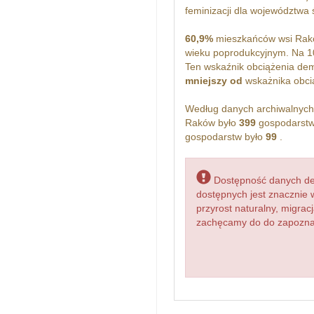
Badany w 1153 r. (Kod. Małop., 
feminizacji dla województwa
(Jędrzejowie). W XV w. wś R. 
jędrzejowskiego, miała łany km.
60,9%
mieszkańców wsi Rakó
snopową i konopną dawano klas
wieku poprodukcyjnym. Na 
kmiecych jaja, sery, osep, powab
Ten wskaźnik obciążenia dem
Rakówek w par. Imielno (Jemie
mniejszy od
wskażnika obcią
opactwa jędrzejowskiego, miała 
/2 karczm. (Pawiński, Małop., 
Według danych archiwalnyc
rządów, ekonomii Jędrzejów. R
Raków było
399
gospodarstw
031 mr. obszaru i 3474 mk. (18
gospodarstw było
99
.
Dostępność danych dem
dostępnych jest znacznie 
przyrost naturalny, migr
zachęcamy do do zapoznan