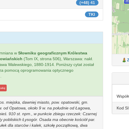
(+48) 41
TKI
omniana w
Słowniku geograficznym Królestwa
łowiańskich
(Tom IX, strona 506), Warszawa: nakł.
sława Walewskiego, 1880-1914. Poniższy cytat został
 za pomocą oprogramowania optycznego
.
awkę
Współ
os. miejska, dawniej miasto, pow. opatowski, gm.
Kod S
w. od Opatowa, około 9 w. na południe od Łagowa,
znieś. 910 st. npm., w punkcie zbiegu rzeczek: Czarnej
 pobliskich Łysogór. Osada ma obecnie kościół par.
tułek dla starców i kalek, szkołę początkową, dwa