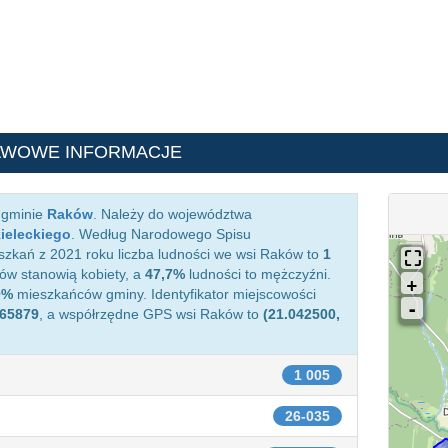
AWOWE INFORMACJE
 gminie
Raków
. Należy do województwa
ieleckiego
. Według Narodowego Spisu
zkań z 2021 roku liczba ludności we wsi Raków to
1
w stanowią kobiety, a
47,7%
ludności to mężczyźni.
0%
mieszkańców gminy. Identyfikator miejscowości
65879
, a współrzędne GPS wsi Raków to
(21.042500,
1 005
26-035