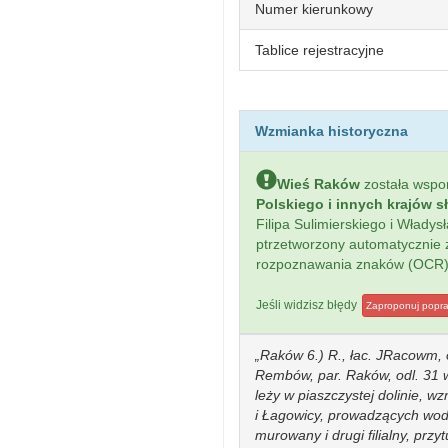
Numer kierunkowy
Tablice rejestracyjne
Wzmianka historyczna
Wieś Raków
została wsp
Polskiego i innych krajów s
Filipa Sulimierskiego i Włady
ptrzetworzony automatycznie
rozpoznawania znaków (OCR)
Jeśli widzisz błędy
Zaproponuj popr
Raków 6.) R., łac. JRacowm, 
Rembów, par. Raków, odl. 31 
leży w piaszczystej dolinie, w
i Łagowicy, prowadzących wody
murowany i drugi filialny, przy