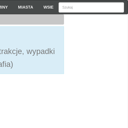
INY
MIASTA
WSIE
rakcje, wypadki
fia)