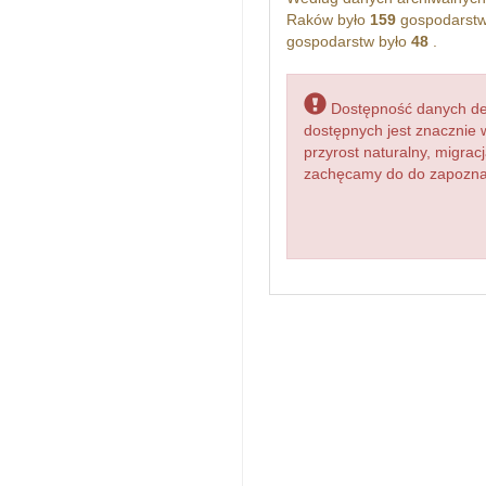
Raków było
159
gospodarstw
gospodarstw było
48
.
Dostępność danych dem
dostępnych jest znacznie 
przyrost naturalny, migr
zachęcamy do do zapoznan