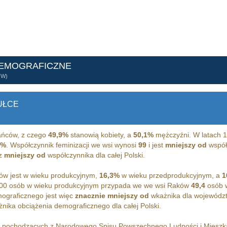
DEMOGRAFICZNE
ÓW)
UŁCE
ńców, z czego
49,9%
stanowią kobiety, a
50,1%
mężczyźni. W latach 1
0%
. Współczynnik feminizacji we wsi wynosi
99
i jest
mniejszy od
współc
az
mniejszy od
współczynnika dla całej Polski.
w jest w wieku produkcyjnym,
16,3%
w wieku przedprodukcyjnym, a
1
100 osób w wieku produkcyjnym przypada we we wsi Raków
49,4
osób w
ograficznego jest więc
znacznie mniejszy od
wkażnika dla województ
nika obciążenia demograficznego dla całej Polski.
h pochodzących z Narodowego Spisu Powszechnego Ludności i Miesz