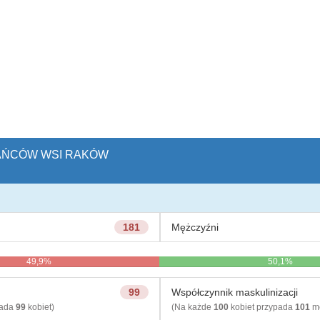
KAŃCÓW WSI RAKÓW
181
Mężczyźni
49,9%
50,1%
99
Współczynnik maskulinizacji
pada
99
kobiet)
(Na każde
100
kobiet przypada
101
mę