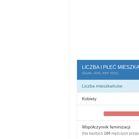
LICZBA I PŁEĆ MIESZ
(Źródło: GUS, NSP 2021)
Liczba mieszkańców
Kobiety
Współczynnik feminizacji
(Na każdych
100
mężczyzn przy