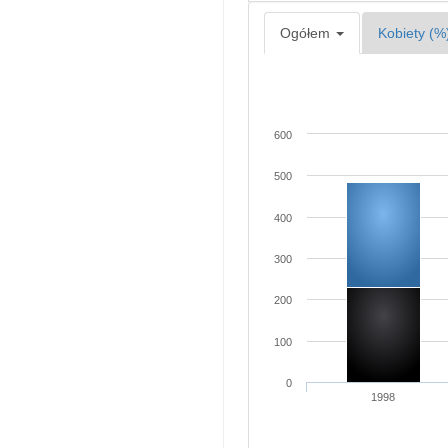
Ogółem
Kobiety (%
600
500
400
300
200
100
0
1998