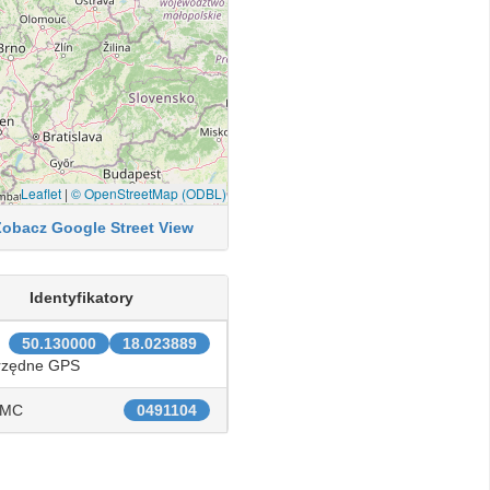
Leaflet
|
© OpenStreetMap (ODBL)
Zobacz Google Street View
Identyfikatory
50.130000
18.023889
rzędne GPS
IMC
0491104