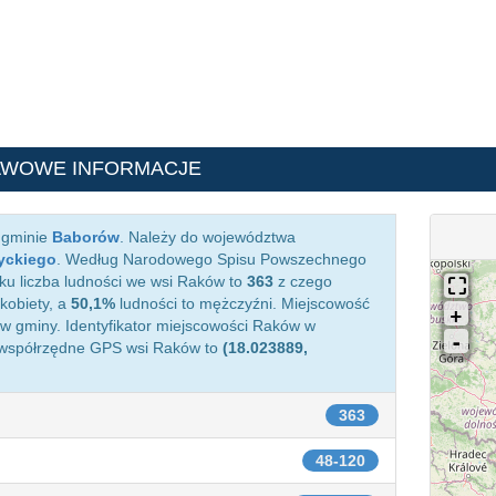
AWOWE INFORMACJE
 gminie
Baborów
. Należy do województwa
yckiego
. Według Narodowego Spisu Powszechnego
ku liczba ludności we wsi Raków to
363
z czego
kobiety, a
50,1%
ludności to mężczyźni. Miejscowość
 gminy. Identyfikator miejscowości Raków w
 współrzędne GPS wsi Raków to
(18.023889,
363
48-120