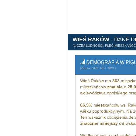
WIEŚ RAKÓW
- DANE 
(LICZBA LUDNOŚCI, PŁEĆ MIESZKAŃC
DEMOGRAFIA W PIG
(Źródło: GUS, NSP 2021)
Wieś Raków ma
363
mieszka
mieszkańców
zmalała
o
25,
województwa opolskiego or
66,9%
mieszkańców wsi Rakó
wieku poprodukcyjnym. Na 
Ten wskaźnik obciążenia dem
znacznie mniejszy od
wskaż
Według danych archiwalnyc