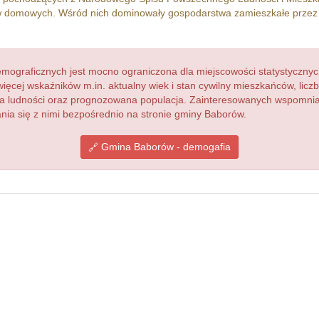
 domowych. Wśród nich dominowały gospodarstwa zamieszkałe prze
ograficznych jest mocno ograniczona dla miejscowości statystycznyc
więcej wskaźników m.in. aktualny wiek i stan cywilny mieszkańców, lic
acja ludności oraz prognozowana populacja. Zainteresowanych wspomn
ia się z nimi bezpośrednio na stronie gminy Baborów.
Gmina Baborów - demogafia