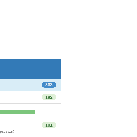
363
182
101
żczyzn)