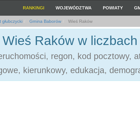
RANKINGI
WOJEWÓDZTWA
POWIATY
GM
 głubczycki
Gmina Baborów
Wieś Raków
Wieś Raków w liczbach
ruchomości, regon, kod pocztowy, at
gowe, kierunkowy, edukacja, demogra