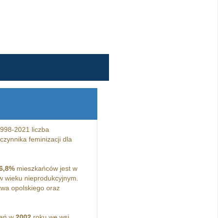
998-2021 liczba
zynnika feminizacji dla
6,8%
mieszkańców jest w
 wieku nieprodukcyjnym.
wa opolskiego oraz
kań w
2002
roku we wsi