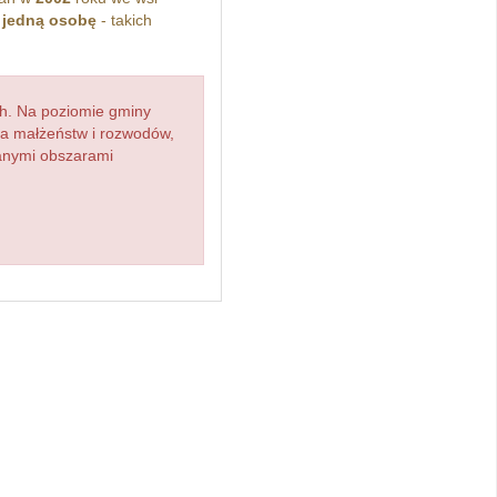
z
jedną osobę
- takich
h. Na poziomie gminy
zba małżeństw i rozwodów,
ianymi obszarami