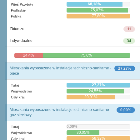
68,18%
Wieś Przytuły
75,07%
Podlaskie
77,80%
Polska
Zbiorcze
11
Indywidualne
34
24,4%
75,6%
Mieszkania wyposażone w instalacje techniczno-sanitarne -
27,27%
piece
27,27%
Tutaj
24,55%
Województwo
20,91%
Cały kraj
Mieszkania wyposażone w instalacje techniczno-sanitarne -
0,00%
gaz sieciowy
0,00%
Tutaj
30,05%
Województwo
58,32%
Cały kraj