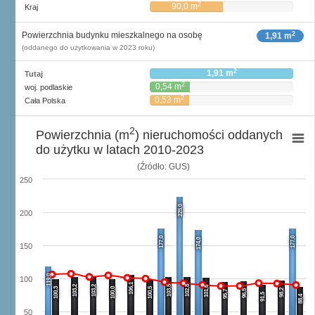
2
90,0 m
Kraj
2
Powierzchnia budynku mieszkalnego na osobę
1,91 m
(oddanego do użytkowania w 2023 roku)
2
1,91 m
Tutaj
2
0,54 m
woj. podlaskie
2
0,53 m
Cała Polska
2
Powierzchnia (m
) nieruchomości oddanych
do użytku w latach 2010-2023
(Źródło: GUS)
250
225,0
200
177,0
177,0
174,0
150
119,0
100
106,1
103,2
103,2
103,5
102,8
101,6
100,3
100,0
100,5
98,2
96,5
95,7
91,5
88,4
50