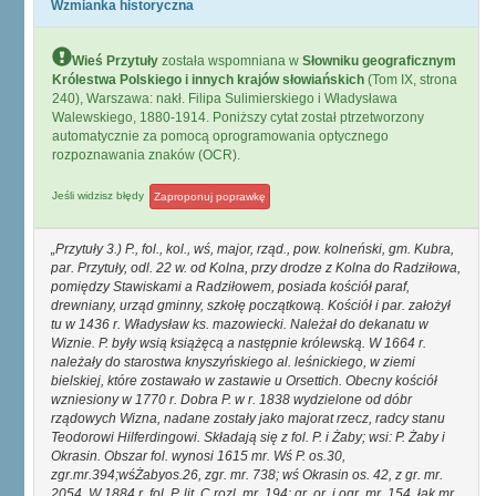
Wzmianka historyczna
Wieś Przytuły
została wspomniana w
Słowniku geograficznym
Królestwa Polskiego i innych krajów słowiańskich
(Tom IX, strona
240), Warszawa: nakł. Filipa Sulimierskiego i Władysława
Walewskiego, 1880-1914. Poniższy cytat został ptrzetworzony
automatycznie za pomocą oprogramowania optycznego
rozpoznawania znaków (OCR).
Jeśli widzisz błędy
Zaproponuj poprawkę
Przytuły 3.) P., fol., kol., wś, major, rząd., pow. kolneński, gm. Kubra,
par. Przytuły, odl. 22 w. od Kolna, przy drodze z Kolna do Radziłowa,
pomiędzy Stawiskami a Radziłowem, posiada kościół paraf,
drewniany, urząd gminny, szkołę początkową. Kościół i par. założył
tu w 1436 r. Władysław ks. mazowiecki. Należał do dekanatu w
Wiznie. P. były wsią książęcą a następnie królewską. W 1664 r.
należały do starostwa knyszyńskiego al. leśnickiego, w ziemi
bielskiej, które zostawało w zastawie u Orsettich. Obecny kościół
wzniesiony w 1770 r. Dobra P. w r. 1838 wydzielone od dóbr
rządowych Wizna, nadane zostały jako majorat rzecz, radcy stanu
Teodorowi Hilferdingowi. Składają się z fol. P. i Żaby; wsi: P. Żaby i
Okrasin. Obszar fol. wynosi 1615 mr. Wś P. os.30,
zgr.mr.394;wśŻabyos.26, zgr. mr. 738; wś Okrasin os. 42, z gr. mr.
2054. W 1884 r. fol. P. lit. C rozl. mr. 194: gr. or. i ogr. mr. 154, łąk mr.