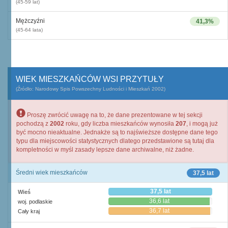
(45-59 lat)
Mężczyźni
41,3%
(45-64 lata)
WIEK MIESZKAŃCÓW WSI PRZYTUŁY
(Źródło: Narodowy Spis Powszechny Ludności i Mieszkań 2002)
Proszę zwrócić uwagę na to, że dane prezentowane w tej sekcji
pochodzą z
2002
roku, gdy liczba mieszkańców wynosiła
207
, i mogą już
być mocno nieaktualne. Jednakże są to najświeższe dostępne dane tego
typu dla miejscowości statystycznych dlatego przedstawione są tutaj dla
kompletności w myśl zasady lepsze dane archiwalne, niż żadne.
Średni wiek mieszkańców
37,5 lat
37,5 lat
Wieś
36,6 lat
woj. podlaskie
36,7 lat
Cały kraj