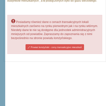
budynków mieszkalnych , a
0
podłączonych było do gazu sieciowego.
Posiadamy również dane o cenach transakcyjnych lokali
mieszkalnych zarówno na rynku pierwotnym jak i na rynku wtórnym.
Niestety dane te nie są dostępne dla jednostek administracyjnych
mniejszych od powiatów. Zapraszamy do zapoznania się z nimi
bezpośrednio na stronie powiatu łomżyńskiego.
Powiat łomżyński - ceny transakcyjne mieszkań