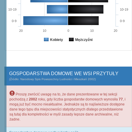
10-19
10-19
0-9
0-9
20
10
0
10
20
Kobiety
Mężczyźni
GOSPODARSTWA DOMOWE WE WSI PRZYTUŁY
(Źródło: Narodowy Spis Powszechny Ludności i Mieszkań 2002)
Proszę zwrócić uwagę na to, że dane prezentowane w tej sekcji
pochodzą z
2002
roku, gdy liczba gospodarstw domowych wynosiła
77
, i
mogą już być mocno nieaktualne. Jednakże są to najświeższe dostępne
dane tego typu dla miejscowości statystycznych dlatego przedstawione
są tutaj dla kompletności w myśl zasady lepsze dane archiwalne, niż
żadne.