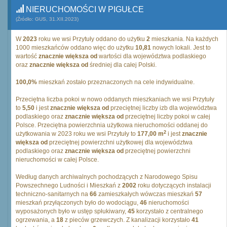
NIERUCHOMOŚCI W PIGUŁCE
(Źródło: GUS, 31.XII.2023)
W
2023
roku we wsi Przytuły oddano do użytku
2
mieszkania. Na każdych
1000 mieszkańców oddano więc do użytku
10,81
nowych lokali. Jest to
wartość
znacznie większa od
wartości dla województwa podlaskiego
oraz
znacznie większa od
średniej dla całej Polski.
100,0%
mieszkań zostało przeznaczonych na cele indywidualne.
Przeciętna liczba pokoi w nowo oddanych mieszkaniach we wsi Przytuły
to
5,50
i jest
znacznie większa od
przeciętnej liczby izb dla województwa
podlaskiego oraz
znacznie większa od
przeciętnej liczby pokoi w całej
Polsce. Przeciętna powierzchnia użytkowa nieruchomości oddanej do
2
użytkowania w 2023 roku we wsi Przytuły to
177,00 m
i jest
znacznie
większa od
przeciętnej powierzchni użytkowej dla województwa
podlaskiego oraz
znacznie większa od
przeciętnej powierzchni
nieruchomości w całej Polsce.
Według danych archiwalnych pochodzących z Narodowego Spisu
Powszechnego Ludności i Mieszkań z
2002
roku dotyczących instalacji
techniczno-sanitarnych na
66
zamieszkałych wówczas mieszkań
57
mieszkań przyłączonych było do wodociągu,
46
nieruchomości
wyposażonych było w ustęp spłukiwany,
45
korzystało z centralnego
ogrzewania, a
18
z pieców grzewczych. Z kanalizacji korzystało
41