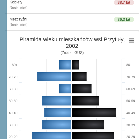
Kobiety
38,7 lat
(średni wiek)
Mężczyźni
36,3 lat
(średni wiek)
Piramida wieku mieszkańców wsi Przytuły,
2002
(Źródło: GUS)
80+
80+
70-79
70-79
60-69
60-69
50-59
50-59
40-49
40-49
30-39
30-39
20-29
20-29