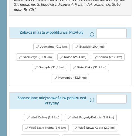
37, nieuż. mr. 3, budowli z drzewa 4. P. par., dek. kolneński, 3040
dusz. Br. Ch.
Zobacz miasta w pobliżu wsi Przytuły
Jedwabne (9,1 km)
Stawiski (10,4 km)
Szczuczyn (21,8 km)
Kolno (25,4 km)
Łomża (26,8 km)
Goniądz (31,3 km)
Biała Piska (31,7 km)
Nowogród (32,6 km)
Zobacz inne miejscowości w pobliżu wsi
Przytuły
Wieś Doliwy (1,7 km)
Wieś Przytuły-Kolonia (1,8 km)
Wieś Stara Kubra (2,0 km)
Wieś Nowa Kubra (2,0 km)