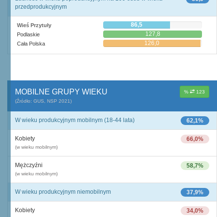
przedprodukcyjnym
86,5
Wieś Przytuły
127,8
Podlaskie
126,0
Cała Polska
MOBILNE GRUPY WIEKU
%
123
(Źródło: GUS, NSP 2021)
W wieku produkcyjnym mobilnym (18-44 lata)
62,1%
Kobiety
66,0%
(w wieku mobilnym)
Mężczyźni
58,7%
(w wieku mobilnym)
W wieku produkcyjnym niemobilnym
37,9%
Kobiety
34,0%