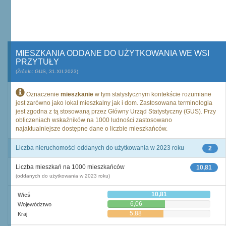
MIESZKANIA ODDANE DO UŻYTKOWANIA WE WSI
PRZYTUŁY
(Źródło: GUS, 31.XII.2023)
Oznaczenie
mieszkanie
w tym statystycznym kontekście rozumiane
jest zarówno jako lokal mieszkalny jak i dom. Zastosowana terminologia
jest zgodna z tą stosowaną przez Główny Urząd Statystyczny (GUS). Przy
obliczeniach wskaźników na 1000 ludności zastosowano
najaktualniejsze dostępne dane o liczbie mieszkańców.
Liczba nieruchomości oddanych do użytkowania w 2023 roku
2
Liczba mieszkań na 1000 mieszkańców
10,81
(oddanych do użytkowania w 2023 roku)
10,81
Wieś
6,06
Województwo
5,88
Kraj