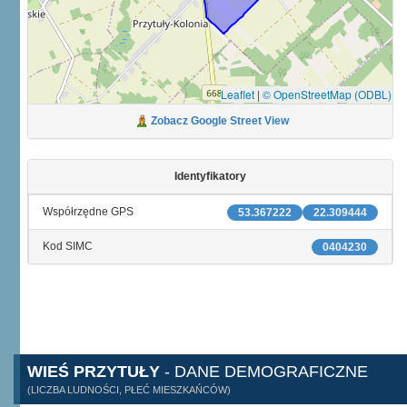
Leaflet
|
© OpenStreetMap (ODBL)
Zobacz Google Street View
Identyfikatory
Współrzędne GPS
53.367222
22.309444
Kod SIMC
0404230
WIEŚ PRZYTUŁY
- DANE DEMOGRAFICZNE
(LICZBA LUDNOŚCI, PŁEĆ MIESZKAŃCÓW)