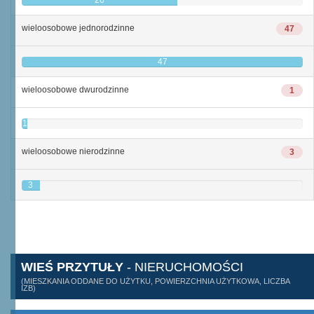
26
wieloosobowe jednorodzinne
47
47
wieloosobowe dwurodzinne
1
1
wieloosobowe nierodzinne
3
3
WIEŚ PRZYTUŁY
- NIERUCHOMOŚCI
(MIESZKANIA ODDANE DO UŻYTKU, POWIERZCHNIA UŻYTKOWA, LICZBA
IZB)