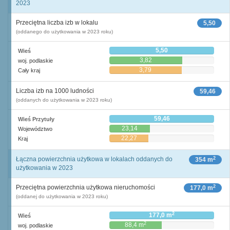
2023
Przeciętna liczba izb w lokalu
5,50
(oddanego do użytkowania w 2023 roku)
5,50
Wieś
3,82
woj. podlaskie
3,79
Cały kraj
Liczba izb na 1000 ludności
59,46
(oddanych do użytkowania w 2023 roku)
59,46
Wieś Przytuły
23,14
Województwo
22,27
Kraj
2
Łączna powierzchnia użytkowa w lokalach oddanych do
354 m
użytkowania w 2023
2
Przeciętna powierzchnia użytkowa nieruchomości
177,0 m
(oddanej do użytkowania w 2023 roku)
2
177,0 m
Wieś
2
88,4 m
woj. podlaskie