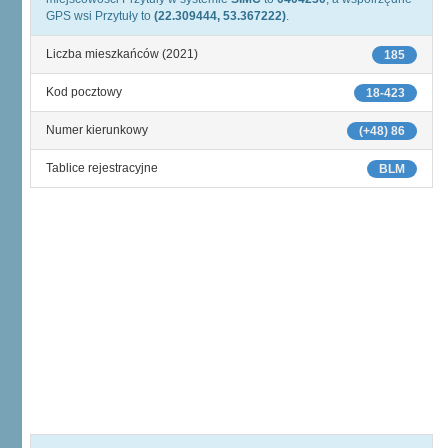
GPS wsi Przytuły to
(22.309444, 53.367222)
.
Liczba mieszkańców (2021)
185
Kod pocztowy
18-423
Numer kierunkowy
(+48) 86
Tablice rejestracyjne
BLM