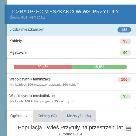
LICZBA I PŁEĆ MIESZKAŃCÓW WSI PRZYTUŁY
(Źródło: GUS, NSP 2021)
Liczba mieszkańców
185
Kobiety
95
Mężczyźni
90
51,4%
48,6%
Współczynnik feminizacji
106
(Na każdych
100
mężczyzn przypada
106
kobiet)
Współczynnik maskulinizacji
95
(Na każde
100
kobiet przypada
95
mężczyzn)
Ogółem
Kobiety (%)
Mężczyźni (%)
Populacja - Wieś Przytuły na przestrzeni lat
(Źródło: GUS)