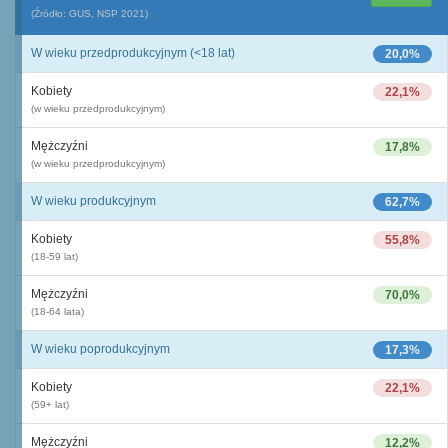
(Źródło: GUS, NSP 2021)
W wieku przedprodukcyjnym (<18 lat)
20,0%
Kobiety
22,1%
(w wieku przedprodukcyjnym)
Mężczyźni
17,8%
(w wieku przedprodukcyjnym)
W wieku produkcyjnym
62,7%
Kobiety
55,8%
(18-59 lat)
Mężczyźni
70,0%
(18-64 lata)
W wieku poprodukcyjnym
17,3%
Kobiety
22,1%
(59+ lat)
Mężczyźni
12,2%