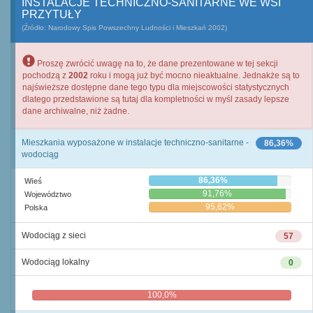
INSTALACJE TECHNICZNO-SANITARNE WE WSI
PRZYTUŁY
(Źródło: Narodowy Spis Powszechny Ludności i Mieszkań 2002)
Proszę zwrócić uwagę na to, że dane prezentowane w tej sekcji
pochodzą z
2002
roku i mogą już być mocno nieaktualne. Jednakże są to
najświeższe dostępne dane tego typu dla miejscowości statystycznych
dlatego przedstawione są tutaj dla kompletności w myśl zasady lepsze
dane archiwalne, niż żadne.
Mieszkania wyposażone w instalacje techniczno-sanitarne -
86,36%
wodociąg
86,36%
Wieś
91,76%
Województwo
95,62%
Polska
Wodociąg z sieci
57
Wodociąg lokalny
0
100,0%
0,0%