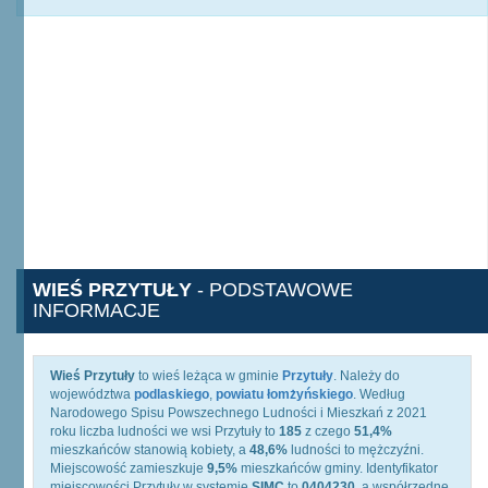
WIEŚ PRZYTUŁY
- PODSTAWOWE
INFORMACJE
Wieś Przytuły
to wieś leżąca w gminie
Przytuły
. Należy do
województwa
podlaskiego
,
powiatu łomżyńskiego
. Według
Narodowego Spisu Powszechnego Ludności i Mieszkań z 2021
roku liczba ludności we wsi Przytuły to
185
z czego
51,4%
mieszkańców stanowią kobiety, a
48,6%
ludności to mężczyźni.
Miejscowość zamieszkuje
9,5%
mieszkańców gminy. Identyfikator
miejscowości Przytuły w systemie
SIMC
to
0404230
, a współrzędne