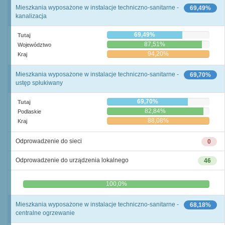
Mieszkania wyposażone w instalacje techniczno-sanitarne -
69,49%
kanalizacja
69,49%
Tutaj
87,51%
Województwo
94,20%
Kraj
Mieszkania wyposażone w instalacje techniczno-sanitarne -
69,70%
ustęp spłukiwany
69,70%
Tutaj
82,84%
Podlaskie
88,08%
Kraj
Odprowadzenie do sieci
0
Odprowadzenie do urządzenia lokalnego
46
0,0%
100,0%
Mieszkania wyposażone w instalacje techniczno-sanitarne -
68,18%
centralne ogrzewanie