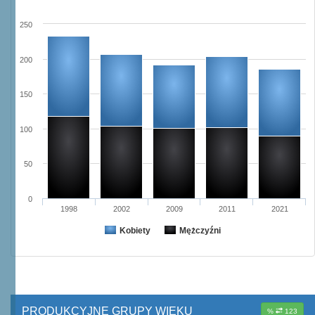
250
200
150
100
50
0
1998
2002
2009
2011
2021
Kobiety
Mężczyźni
PRODUKCYJNE GRUPY WIEKU
%
123