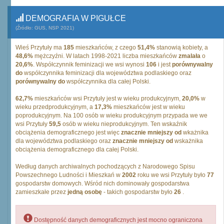
DEMOGRAFIA W PIGUŁCE
(Źródło: GUS, NSP 2021)
Wieś Przytuły ma
185
mieszkańców, z czego
51,4%
stanowią kobiety, a
48,6%
mężczyźni. W latach 1998-2021 liczba mieszkańców
zmalała
o
20,6%
. Współczynnik feminizacji we wsi wynosi
106
i jest
porównywalny
do
współczynnika feminizacji dla województwa podlaskiego oraz
porównywalny do
współczynnika dla całej Polski.
62,7%
mieszkańców wsi Przytuły jest w wieku produkcyjnym,
20,0%
w
wieku przedprodukcyjnym, a
17,3%
mieszkańców jest w wieku
poprodukcyjnym. Na 100 osób w wieku produkcyjnym przypada we we
wsi Przytuły
59,5
osób w wieku nieprodukcyjnym. Ten wskaźnik
obciążenia demograficznego jest więc
znacznie mniejszy od
wkażnika
dla województwa podlaskiego oraz
znacznie mniejszy od
wskażnika
obciążenia demograficznego dla całej Polski.
Według danych archiwalnych pochodzących z Narodowego Spisu
Powszechnego Ludności i Mieszkań w
2002
roku we wsi Przytuły było
77
gospodarstw domowych. Wśród nich dominowały gospodarstwa
zamieszkałe przez
jedną osobę
- takich gospodarstw było
26
.
Dostępność danych demograficznych jest mocno ograniczona