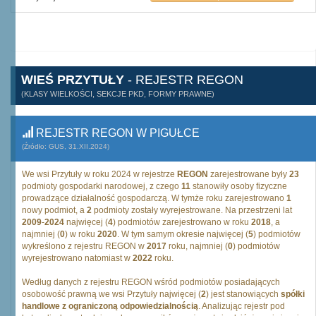
WIEŚ PRZYTUŁY
- REJESTR REGON
(KLASY WIELKOŚCI, SEKCJE PKD, FORMY PRAWNE)
REJESTR REGON W PIGUŁCE
(Źródło: GUS, 31.XII.2024)
We wsi Przytuły w roku 2024 w rejestrze
REGON
zarejestrowane były
23
podmioty gospodarki narodowej, z czego
11
stanowiły osoby fizyczne
prowadzące działalność gospodarczą. W tymże roku zarejestrowano
1
nowy podmiot, a
2
podmioty zostały wyrejestrowane. Na przestrzeni lat
2009
-
2024
najwięcej (
4
) podmiotów zarejestrowano w roku
2018
, a
najmniej (
0
) w roku
2020
. W tym samym okresie najwięcej (
5
) podmiotów
wykreślono z rejestru REGON w
2017
roku, najmniej (
0
) podmiotów
wyrejestrowano natomiast w
2022
roku.
Według danych z rejestru REGON wśród podmiotów posiadających
osobowość prawną we wsi Przytuły najwięcej (
2
) jest stanowiących
spółki
handlowe z ograniczoną odpowiedzialnością
. Analizując rejestr pod