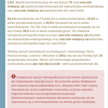
5,9%
. Współczynnik feminizacji we wsi wynosi
78
i jest
znacznie
mniejszy od
współczynnika feminizacji dla województwa wielkopolskiego
oraz
znacznie mniejszy od
współczynnika dla całej Polski.
68,1%
mieszkańców wsi Porwity jest w wieku produkcyjnym,
16,0%
w
wieku przedprodukcyjnym, a
16,0%
mieszkańców jest w wieku
poprodukcyjnym. Na 100 osób w wieku produkcyjnym przypada we we
wsi Porwity
46,9
osób w wieku nieprodukcyjnym. Ten wskaźnik
obciążenia demograficznego jest więc
znacznie mniejszy od
wkażnika
dla województwa wielkopolskiego oraz
znacznie mniejszy od
wskażnika
obciążenia demograficznego dla całej Polski.
Według danych archiwalnych pochodzących z Narodowego Spisu
Powszechnego Ludności i Mieszkań w
2002
roku we wsi Porwity było
34
gospodarstwa domowe. Wśród nich dominowały gospodarstwa
zamieszkałe przez
pięc lub więcej osób
- takich gospodarstw było
11
.
Dostępność danych demograficznych jest mocno ograniczona
dla miejscowości statystycznych. Na poziomie gminy dostępnych
jest znacznie więcej wskaźników m.in. aktualny wiek i stan cywilny
mieszkańców, liczba małżeństw i rozwodów, przyrost naturalny,
migracja ludności oraz prognozowana populacja.
Zainteresowanych wspomnianymi obszarami zachęcamy do do
zapoznania się z nimi bezpośrednio na stronie gminy Opatówek.