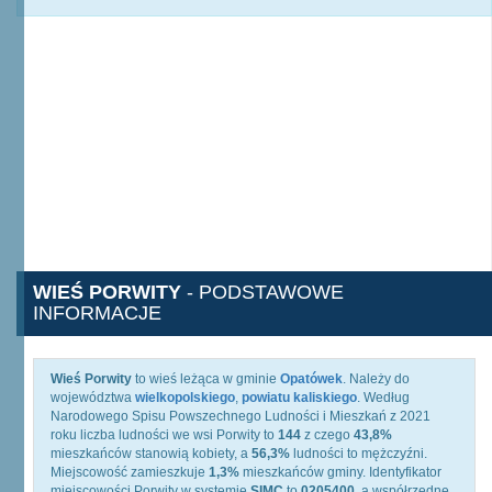
WIEŚ PORWITY
- PODSTAWOWE
INFORMACJE
Wieś Porwity
to wieś leżąca w gminie
Opatówek
. Należy do
województwa
wielkopolskiego
,
powiatu kaliskiego
. Według
Narodowego Spisu Powszechnego Ludności i Mieszkań z 2021
roku liczba ludności we wsi Porwity to
144
z czego
43,8%
mieszkańców stanowią kobiety, a
56,3%
ludności to mężczyźni.
Miejscowość zamieszkuje
1,3%
mieszkańców gminy. Identyfikator
miejscowości Porwity w systemie
SIMC
to
0205400
, a współrzędne