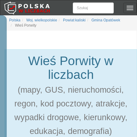
Pok
naw
Polska
Woj. wielkopolskie
Powiat kaliski
Gmina Opatówek
Wieś Porwity
Wieś Porwity w
liczbach
(mapy, GUS, nieruchomości,
regon, kod pocztowy, atrakcje,
wypadki drogowe, kierunkowy,
edukacja, demografia)