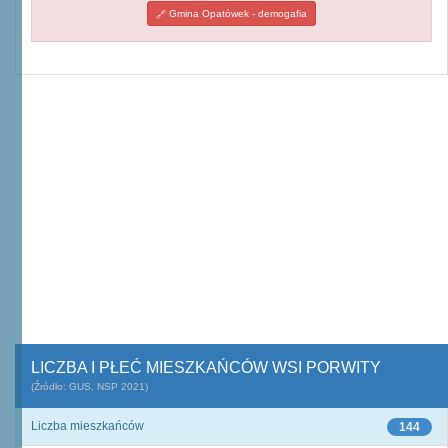
Gmina Opatówek - demogafia
LICZBA I PŁEĆ MIESZKAŃCÓW WSI PORWITY
(Źródło: GUS, NSP 2021)
Liczba mieszkańców
144