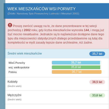
WIEK MIESZKAŃCÓW WSI PORWITY
(Źródło: Narodowy Spis Powszechny Ludności i Mieszkań 2002)
Proszę zwrócić uwagę na to, że dane prezentowane w tej sekcji
pochodzą z
2002
roku, gdy liczba mieszkańców wynosiła
144
, i mogą już
być mocno nieaktualne. Jednakże są to najświeższe dostępne dane tego
typu dla miejscowości statystycznych dlatego przedstawione są tutaj dla
kompletności w myśl zasady lepsze dane archiwalne, niż żadne.
Średni wiek mieszkańców
35,7 lat
35,7 lat
Wieś Porwity
35,8 lat
woj. wielkopolskie
36,7 lat
Polska
Kobiety
38,5 lat
(średni wiek)
Mężczyźni
33,6 lat
(średni wiek)