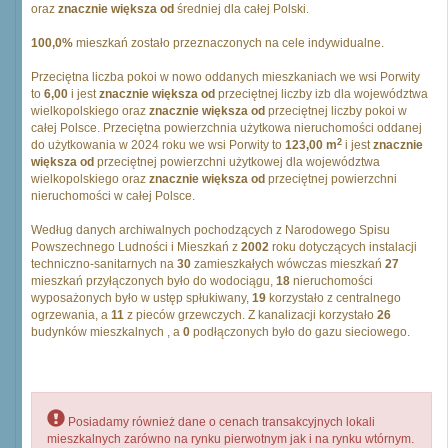
oraz
znacznie większa od
średniej dla całej Polski.
100,0%
mieszkań zostało przeznaczonych na cele indywidualne.
Przeciętna liczba pokoi w nowo oddanych mieszkaniach we wsi Porwity
to
6,00
i jest
znacznie większa od
przeciętnej liczby izb dla województwa
wielkopolskiego oraz
znacznie większa od
przeciętnej liczby pokoi w
całej Polsce. Przeciętna powierzchnia użytkowa nieruchomości oddanej
2
do użytkowania w 2024 roku we wsi Porwity to
123,00 m
i jest
znacznie
większa od
przeciętnej powierzchni użytkowej dla województwa
wielkopolskiego oraz
znacznie większa od
przeciętnej powierzchni
nieruchomości w całej Polsce.
Według danych archiwalnych pochodzących z Narodowego Spisu
Powszechnego Ludności i Mieszkań z
2002
roku dotyczących instalacji
techniczno-sanitarnych na
30
zamieszkałych wówczas mieszkań
27
mieszkań przyłączonych było do wodociągu,
18
nieruchomości
wyposażonych było w ustęp spłukiwany,
19
korzystało z centralnego
ogrzewania, a
11
z pieców grzewczych. Z kanalizacji korzystało
26
budynków mieszkalnych , a
0
podłączonych było do gazu sieciowego.
Posiadamy również dane o cenach transakcyjnych lokali
mieszkalnych zarówno na rynku pierwotnym jak i na rynku wtórnym.