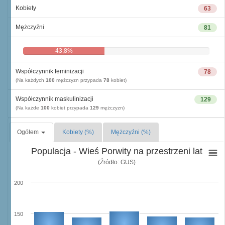
Kobiety
63
Mężczyźni
81
43,8%
56,3%
Współczynnik feminizacji
78
(Na każdych
100
mężczyzn przypada
78
kobiet)
Współczynnik maskulinizacji
129
(Na każde
100
kobiet przypada
129
mężczyzn)
Ogółem
Kobiety (%)
Mężczyźni (%)
Populacja - Wieś Porwity na przestrzeni lat
(Źródło: GUS)
200
150