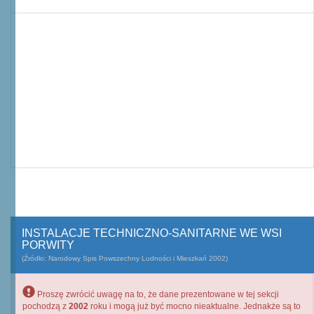
INSTALACJE TECHNICZNO-SANITARNE WE WSI
PORWITY
(Źródło: Narodowy Spis Powszechny Ludności i Mieszkań 2002)
Proszę zwrócić uwagę na to, że dane prezentowane w tej sekcji
pochodzą z
2002
roku i mogą już być mocno nieaktualne. Jednakże są to