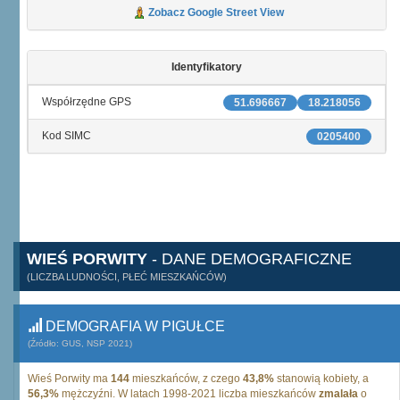
Zobacz Google Street View
Identyfikatory
Współrzędne GPS
51.696667
18.218056
Kod SIMC
0205400
WIEŚ PORWITY
- DANE DEMOGRAFICZNE
(LICZBA LUDNOŚCI, PŁEĆ MIESZKAŃCÓW)
DEMOGRAFIA W PIGUŁCE
(Źródło: GUS, NSP 2021)
Wieś Porwity ma
144
mieszkańców, z czego
43,8%
stanowią kobiety, a
56,3%
mężczyźni. W latach 1998-2021 liczba mieszkańców
zmalała
o