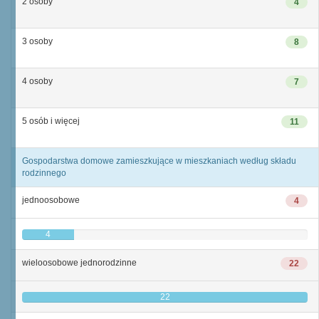
2 osoby
4
3 osoby
8
4 osoby
7
5 osób i więcej
11
Gospodarstwa domowe zamieszkujące w mieszkaniach według składu
rodzinnego
jednoosobowe
4
4
wieloosobowe jednorodzinne
22
22