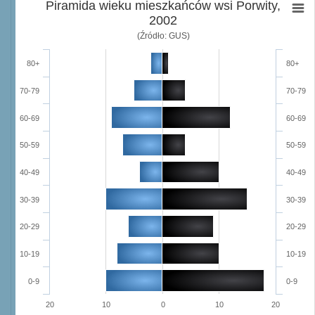
Piramida wieku mieszkańców wsi Porwity,
2002
(Źródło: GUS)
80+
80+
70-79
70-79
60-69
60-69
50-59
50-59
40-49
40-49
30-39
30-39
20-29
20-29
10-19
10-19
0-9
0-9
20
10
0
10
20