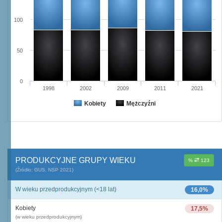
100
50
0
1998
2002
2009
2011
2021
Kobiety
Mężczyźni
PRODUKCYJNE GRUPY WIEKU
%
123
(Źródło: GUS, NSP 2021)
W wieku przedprodukcyjnym (<18 lat)
16,0%
Kobiety
17,5%
(w wieku przedprodukcyjnym)