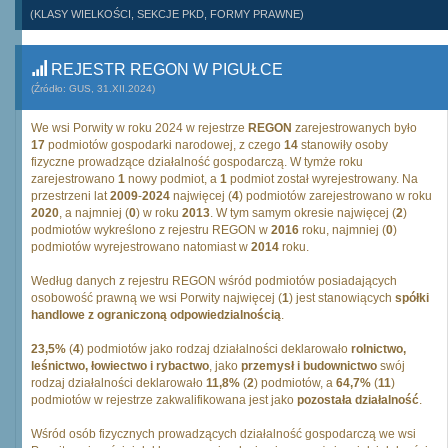
(KLASY WIELKOŚCI, SEKCJE PKD, FORMY PRAWNE)
REJESTR REGON W PIGUŁCE
(Źródło: GUS, 31.XII.2024)
We wsi Porwity w roku 2024 w rejestrze
REGON
zarejestrowanych było
17
podmiotów gospodarki narodowej, z czego
14
stanowiły osoby
fizyczne prowadzące działalność gospodarczą. W tymże roku
zarejestrowano
1
nowy podmiot, a
1
podmiot został wyrejestrowany. Na
przestrzeni lat
2009
-
2024
najwięcej (
4
) podmiotów zarejestrowano w roku
2020
, a najmniej (
0
) w roku
2013
. W tym samym okresie najwięcej (
2
)
podmiotów wykreślono z rejestru REGON w
2016
roku, najmniej (
0
)
podmiotów wyrejestrowano natomiast w
2014
roku.
Według danych z rejestru REGON wśród podmiotów posiadających
osobowość prawną we wsi Porwity najwięcej (
1
) jest stanowiących
spółki
handlowe z ograniczoną odpowiedzialnością
.
23,5%
(
4
) podmiotów jako rodzaj działalności deklarowało
rolnictwo,
leśnictwo, łowiectwo i rybactwo
, jako
przemysł i budownictwo
swój
rodzaj działalności deklarowało
11,8%
(
2
) podmiotów, a
64,7%
(
11
)
podmiotów w rejestrze zakwalifikowana jest jako
pozostała działalność
.
Wśród osób fizycznych prowadzących działalność gospodarczą we wsi