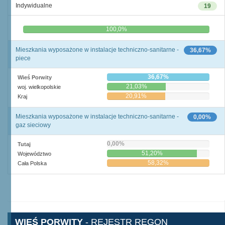
Indywidualne
19
0,0%
100,0%
Mieszkania wyposażone w instalacje techniczno-sanitarne -
36,67%
piece
36,67%
Wieś Porwity
21,03%
woj. wielkopolskie
20,91%
Kraj
Mieszkania wyposażone w instalacje techniczno-sanitarne -
0,00%
gaz sieciowy
0,00%
Tutaj
51,20%
Województwo
58,32%
Cała Polska
WIEŚ PORWITY
- REJESTR REGON