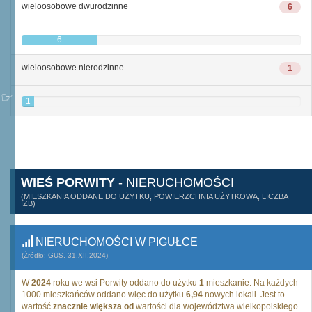
wieloosobowe dwurodzinne
6
6
wieloosobowe nierodzinne
1
1
WIEŚ PORWITY
- NIERUCHOMOŚCI
(MIESZKANIA ODDANE DO UŻYTKU, POWIERZCHNIA UŻYTKOWA, LICZBA
IZB)
NIERUCHOMOŚCI W PIGUŁCE
(Źródło: GUS, 31.XII.2024)
W
2024
roku we wsi Porwity oddano do użytku
1
mieszkanie. Na każdych
1000 mieszkańców oddano więc do użytku
6,94
nowych lokali. Jest to
wartość
znacznie większa od
wartości dla województwa wielkopolskiego