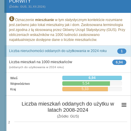
PORWITY
(Źródło: GUS, 31.XII.2024)
Oznaczenie
mieszkanie
w tym statystycznym kontekście rozumiane
jest zarówno jako lokal mieszkalny jak i dom. Zastosowana terminologia
jest zgodna z tą stosowaną przez Główny Urząd Statystyczny (GUS). Przy
obliczeniach wskaźników na 1000 ludności zastosowano
najaktualniejsze dostępne dane o liczbie mieszkańców.
Liczba nieruchomości oddanych do użytkowania w 2024 roku
1
Liczba mieszkań na 1000 mieszkańców
6,94
(oddanych do użytkowania w 2024 roku)
6,94
Wieś
5,54
Województwo
5,33
Kraj
Liczba mieszkań oddanych do użytku w
latach 2008-2024
(Źródło: GUS)
2