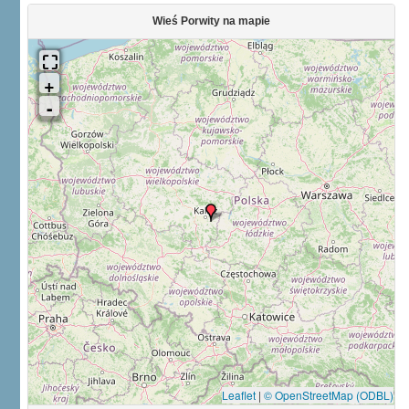
Wieś Porwity na mapie
Leaflet
|
© OpenStreetMap (ODBL)