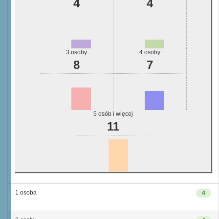
4
4
3 osoby
4 osoby
8
7
5 osób i więcej
11
1 osoba
4