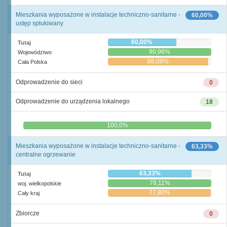
Mieszkania wyposażone w instalacje techniczno-sanitarne -
60,00%
ustęp spłukiwany
60,00%
Tutaj
90,96%
Województwo
88,08%
Cała Polska
Odprowadzenie do sieci
0
Odprowadzenie do urządzenia lokalnego
18
0,0%
100,0%
Mieszkania wyposażone w instalacje techniczno-sanitarne -
63,33%
centralne ogrzewanie
63,33%
Tutaj
78,11%
woj. wielkopolskie
77,80%
Cały kraj
Zbiorcze
0