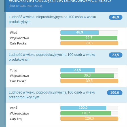
WSKAŹNIKI OBCIĄŻENIA DEMOGRAFICZNEGO
(Źródło: GUS, NSP 2021)
Ludność w wieku nieprodukcyjnym na 100 osób w wieku
46,9
produkcyjnym
46,9
Wieś
69,7
Województwo
70,8
Cała Polska
Ludność w wieku poprodukcyjnym na 100 osób w wieku
23,5
produkcyjnym
23,5
Tutaj
36,6
Województwo
39,5
Cała Polska
Ludność w wieku poprodukcyjnym na 100 osób w wieku
100,0
przedprodukcyjnym
100,0
Wieś
110,7
Województwo
126,0
Cały kraj