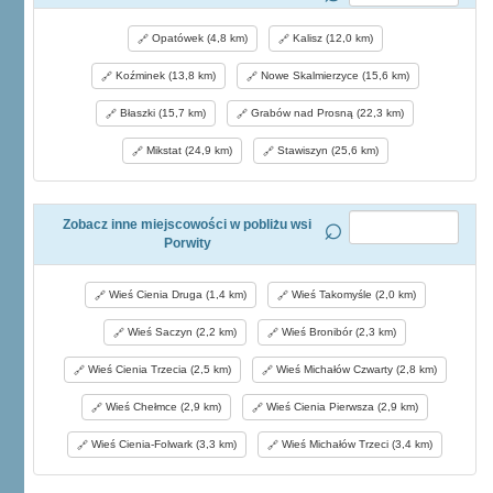
Opatówek (4,8 km)
Kalisz (12,0 km)
Koźminek (13,8 km)
Nowe Skalmierzyce (15,6 km)
Błaszki (15,7 km)
Grabów nad Prosną (22,3 km)
Mikstat (24,9 km)
Stawiszyn (25,6 km)
Zobacz inne miejscowości w pobliżu wsi
Porwity
Wieś Cienia Druga (1,4 km)
Wieś Takomyśle (2,0 km)
Wieś Saczyn (2,2 km)
Wieś Bronibór (2,3 km)
Wieś Cienia Trzecia (2,5 km)
Wieś Michałów Czwarty (2,8 km)
Wieś Chełmce (2,9 km)
Wieś Cienia Pierwsza (2,9 km)
Wieś Cienia-Folwark (3,3 km)
Wieś Michałów Trzeci (3,4 km)