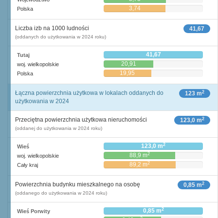
3,74
Polska
Liczba izb na 1000 ludności
41,67
(oddanych do użytkowania w 2024 roku)
41,67
Tutaj
20,91
woj. wielkopolskie
19,95
Polska
2
Łączna powierzchnia użytkowa w lokalach oddanych do
123 m
użytkowania w 2024
2
Przeciętna powierzchnia użytkowa nieruchomości
123,0 m
(oddanej do użytkowania w 2024 roku)
2
123,0 m
Wieś
2
88,9 m
woj. wielkopolskie
2
89,2 m
Cały kraj
2
Powierzchnia budynku mieszkalnego na osobę
0,85 m
(oddanego do użytkowania w 2024 roku)
2
0,85 m
Wieś Porwity