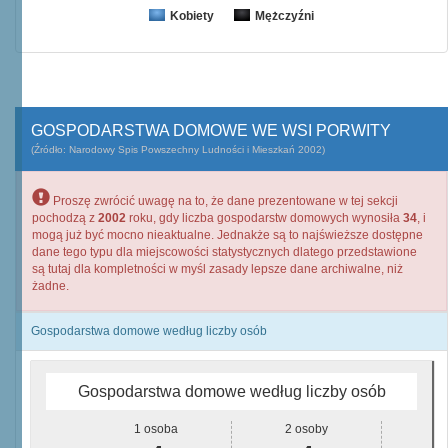
Kobiety
Mężczyźni
GOSPODARSTWA DOMOWE WE WSI PORWITY
(Źródło: Narodowy Spis Powszechny Ludności i Mieszkań 2002)
Proszę zwrócić uwagę na to, że dane prezentowane w tej sekcji
pochodzą z
2002
roku, gdy liczba gospodarstw domowych wynosiła
34
, i
mogą już być mocno nieaktualne. Jednakże są to najświeższe dostępne
dane tego typu dla miejscowości statystycznych dlatego przedstawione
są tutaj dla kompletności w myśl zasady lepsze dane archiwalne, niż
żadne.
Gospodarstwa domowe według liczby osób
Gospodarstwa domowe według liczby osób
1 osoba
2 osoby