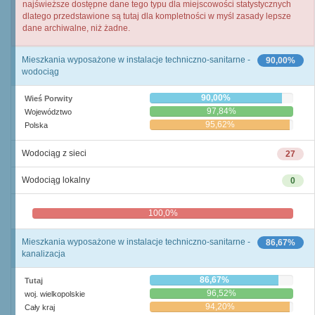
najświeższe dostępne dane tego typu dla miejscowości statystycznych
dlatego przedstawione są tutaj dla kompletności w myśl zasady lepsze
dane archiwalne, niż żadne.
Mieszkania wyposażone w instalacje techniczno-sanitarne -
90,00%
wodociąg
90,00%
Wieś Porwity
97,84%
Województwo
95,62%
Polska
Wodociąg z sieci
27
Wodociąg lokalny
0
100,0%
0,0%
Mieszkania wyposażone w instalacje techniczno-sanitarne -
86,67%
kanalizacja
86,67%
Tutaj
96,52%
woj. wielkopolskie
94,20%
Cały kraj