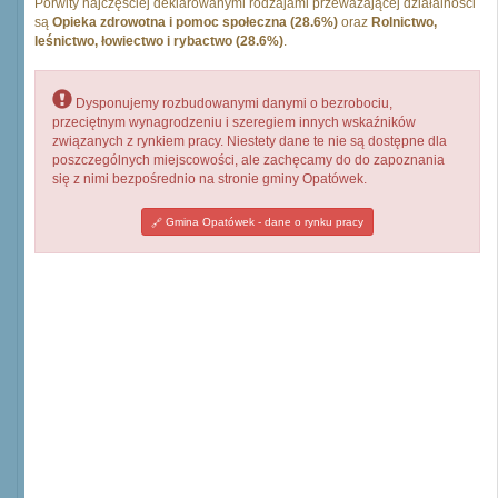
Porwity najczęściej deklarowanymi rodzajami przeważającej działalności
są
Opieka zdrowotna i pomoc społeczna (28.6%)
oraz
Rolnictwo,
leśnictwo, łowiectwo i rybactwo (28.6%)
.
Dysponujemy rozbudowanymi danymi o bezrobociu,
przeciętnym wynagrodzeniu i szeregiem innych wskaźników
związanych z rynkiem pracy. Niestety dane te nie są dostępne dla
poszczególnych miejscowości, ale zachęcamy do do zapoznania
się z nimi bezpośrednio na stronie gminy Opatówek.
Gmina Opatówek - dane o rynku pracy