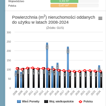
2
0,49 m
Województwo
2
0,47 m
Polska
2
Powierzchnia (m
) nieruchomości oddanych
do użytku w latach 2008-2024
(Źródło: GUS)
300
250
245,0
223,0
200
150
136,0
123,0
119,0
100
111,8
112,6
111,4
108,3
108,1
107,3
103,3
102,9
100,5
94,0
94,0
94,4
93,5
91,6
92,0
91,1
90,9
88,9
87,0
50
0
2008
2009
2010
2011
2012
2013
2014
2015
2016
2017
2018
2019
2020
2021
2022
2023
2024
Wieś Porwity
Woj. wielkopolskie
Polska