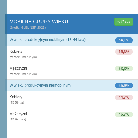
MOBILNE GRUPY WIEKU
%
123
(Źródło: GUS, NSP 2021)
W wieku produkcyjnym mobilnym (18-44 lata)
54,1%
Kobiety
55,3%
(w wieku mobilnym)
Mężczyźni
53,3%
(w wieku mobilnym)
W wieku produkcyjnym niemobilnym
45,9%
Kobiety
44,7%
(45-59 lat)
Mężczyźni
46,7%
(45-64 lata)