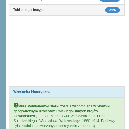
Tablice rejestracyjne
WPN
Wzmianka historyczna
Wieś Pomianowo-Dzierki
została wspomniana w
Słowniku
geograficznym Królestwa Polskiego i innych krajów
słowiańskich
(Tom VIII, strona 744), Warszawa: nakł. Filipa
Sulimierskiego i Władysława Walewskiego, 1880-1914. Poniższy
cytat został ptrzetworzony automatycznie za pomocą