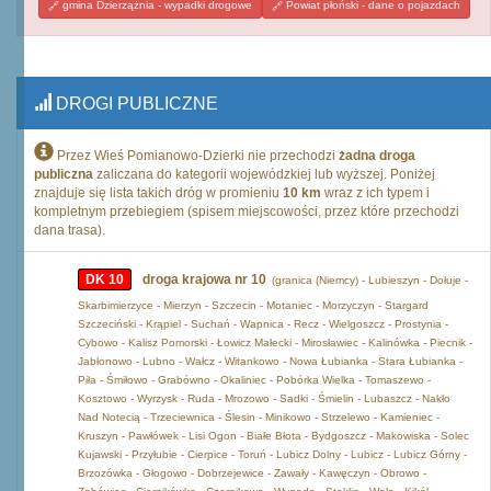
gmina Dzierzążnia - wypadki drogowe
Powiat płoński - dane o pojazdach
DROGI PUBLICZNE
Przez Wieś Pomianowo-Dzierki nie przechodzi
żadna droga
publiczna
zaliczana do kategorii wojewódzkiej lub wyższej. Poniżej
znajduje się lista takich dróg w promieniu
10 km
wraz z ich typem i
kompletnym przebiegiem (spisem miejscowości, przez które przechodzi
dana trasa).
DK 10
droga krajowa nr 10
(granica (Niemcy) - Lubieszyn - Dołuje -
Skarbimierzyce - Mierzyn - Szczecin - Motaniec - Morzyczyn - Stargard
Szczeciński - Krąpiel - Suchań - Wapnica - Recz - Wielgoszcz - Prostynia -
Cybowo - Kalisz Pomorski - Łowicz Małecki - Mirosławiec - Kalinówka - Piecnik -
Jabłonowo - Lubno - Wałcz - Witankowo - Nowa Łubianka - Stara Łubianka -
Piła - Śmiłowo - Grabówno - Okaliniec - Pobórka Wielka - Tomaszewo -
Kosztowo - Wyrzysk - Ruda - Mrozowo - Sadki - Śmielin - Lubaszcz - Nakło
Nad Notecią - Trzeciewnica - Ślesin - Minikowo - Strzelewo - Kamieniec -
Kruszyn - Pawłówek - Lisi Ogon - Białe Błota - Bydgoszcz - Makowiska - Solec
Kujawski - Przyłubie - Cierpice - Toruń - Lubicz Dolny - Lubicz - Lubicz Górny -
Brzozówka - Głogowo - Dobrzejewice - Zawały - Kawęczyn - Obrowo -