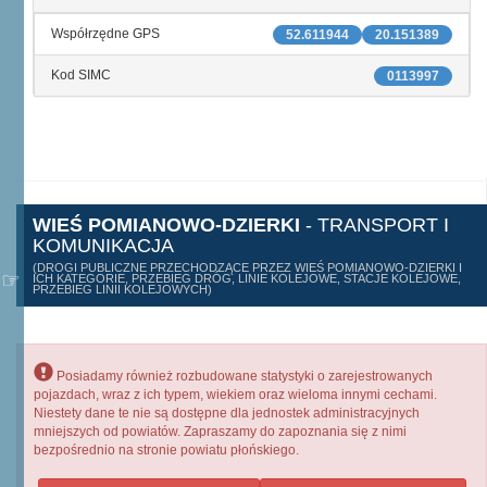
Współrzędne GPS
52.611944
20.151389
Kod SIMC
0113997
WIEŚ POMIANOWO-DZIERKI
- TRANSPORT I
KOMUNIKACJA
(DROGI PUBLICZNE PRZECHODZĄCE PRZEZ WIEŚ POMIANOWO-DZIERKI I
ICH KATEGORIE, PRZEBIEG DRÓG, LINIE KOLEJOWE, STACJE KOLEJOWE,
PRZEBIEG LINII KOLEJOWYCH)
Posiadamy również rozbudowane statystyki o zarejestrowanych
pojazdach, wraz z ich typem, wiekiem oraz wieloma innymi cechami.
Niestety dane te nie są dostępne dla jednostek administracyjnych
mniejszych od powiatów. Zapraszamy do zapoznania się z nimi
bezpośrednio na stronie powiatu płońskiego.