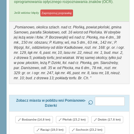
oprogramowania optycznego rozpoznawania znaków (OCR).
Jeśli widzisz błędy
Zaproponuj poprawkę
Pomianowo, okolica szlach. nad rz. Płońką, powiat płoński, gmina
Sarnowo, parafia Skołatowo, odl. 16 wiorst od Płońska. W obrębie
jej leżą wsie i folw.: P. Borzewojki} wś nad rz. Płonką, ma 4 dm., 38
mk., 150 mr. obszaru; P. Kutmy, wś, ma 5 dm., 63 mk., 142 mr.; P.
Wyzgi, fol., oddzielony od dóbr Kadłubowe, rozl. mr. 168: gr. or. i ogr.
mr. 129, łąk mr. 6, past. mr, 10, lasu mr. 22, nieuż. mr. 1; bud. mur. 2,
z drzewa 5; pokłady torfu; jest wiatrak. W tej samej okolicy, tylko już
w pow. płockim, leżą P. Dzirki, fol. nad rz. Płonką, gm. Staroźreby,
par. Daniszewo, odl. 35 w. od Płocka, ma 6 dm., 78 mk., rozl. mr.
329: gr. or. i ogr. mr. 247, łąk mr. 46, past. mr. 8, lasu mr, 18, nieuż.
mr. 10; bud. z drzewa 13; pokłady torfu. Br. Ch.
Zobacz miasta w pobliżu wsi Pomianowo-
Dzierki
Bodzanów (14,8 km)
Płońsk (15,2 km)
Drobin (17,6 km)
Raciąż (19,0 km)
Sochocin (23,2 km)