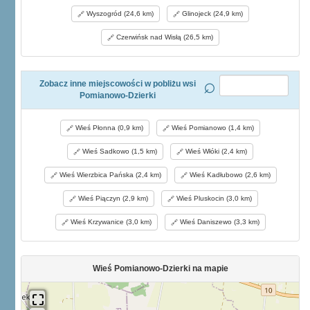
Wyszogród (24,6 km)
Glinojeck (24,9 km)
Czerwińsk nad Wisłą (26,5 km)
Zobacz inne miejscowości w pobliżu wsi
Pomianowo-Dzierki
Wieś Płonna (0,9 km)
Wieś Pomianowo (1,4 km)
Wieś Sadkowo (1,5 km)
Wieś Włóki (2,4 km)
Wieś Wierzbica Pańska (2,4 km)
Wieś Kadłubowo (2,6 km)
Wieś Piączyn (2,9 km)
Wieś Pluskocin (3,0 km)
Wieś Krzywanice (3,0 km)
Wieś Daniszewo (3,3 km)
Wieś Pomianowo-Dzierki na mapie