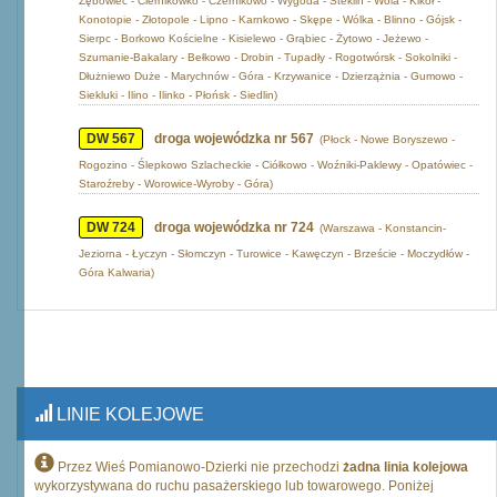
Zębówiec - Ciernikówko - Czernikowo - Wygoda - Steklin - Wola - Kikół -
Konotopie - Złotopole - Lipno - Karnkowo - Skępe - Wólka - Blinno - Gójsk -
Sierpc - Borkowo Kościelne - Kisielewo - Grąbiec - Żytowo - Jeżewo -
Szumanie-Bakalary - Bełkowo - Drobin - Tupadły - Rogotwórsk - Sokolniki -
Dłużniewo Duże - Marychnów - Góra - Krzywanice - Dzierzążnia - Gumowo -
Siekluki - Ilino - Ilinko - Płońsk - Siedlin)
DW 567
droga wojewódzka nr 567
(Płock - Nowe Boryszewo -
Rogozino - Ślepkowo Szlacheckie - Ciółkowo - Woźniki-Paklewy - Opatówiec -
Staroźreby - Worowice-Wyroby - Góra)
DW 724
droga wojewódzka nr 724
(Warszawa - Konstancin-
Jeziorna - Łyczyn - Słomczyn - Turowice - Kawęczyn - Brzeście - Moczydłów -
Góra Kalwaria)
LINIE KOLEJOWE
Przez Wieś Pomianowo-Dzierki nie przechodzi
żadna linia kolejowa
wykorzystywana do ruchu pasażerskiego lub towarowego. Poniżej