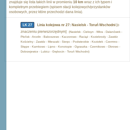
znajduje się lista takich linii w promieniu
10 km
wraz z ich typem i
kompletnym przebiegiem (spisem stacji kolejowych/przystanków
osobowych, przez które przechodzi dana linia).
LK 27
Linia kolejowa nr 27: Nasielsk - Toruń Wschodni
[o
znaczeniu pierwszorzędnym]
(Nasielsk - Cieksyn - Wkra - Dalanówek -
Płońsk - Arcelin - Baboszewo - Kaczorowo - Raciąż - Koziebrody - Zawidz
Kościelny - Zawidz - Mieszaki - Sierpc - Podwierzbie - Koziołek - Czermno -
Skępe - Karnkowo - Lipno - Konotopie - Ograszka - Czernikowo - Obrowo -
Dobrzejewice - Lubicz - Grębocin - Toruń Wschodni)