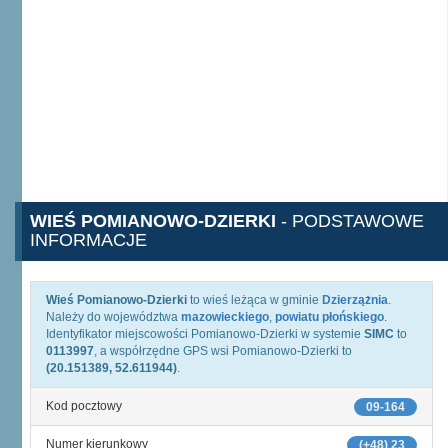
WIEŚ POMIANOWO-DZIERKI
- PODSTAWOWE
INFORMACJE
Wieś Pomianowo-Dzierki
to wieś leżąca w gminie
Dzierzążnia
.
Należy do województwa
mazowieckiego
,
powiatu płońskiego
.
Identyfikator miejscowości Pomianowo-Dzierki w systemie
SIMC
to
0113997
, a współrzędne GPS wsi Pomianowo-Dzierki to
(20.151389, 52.611944)
.
Kod pocztowy
09-164
Numer kierunkowy
(+48) 23