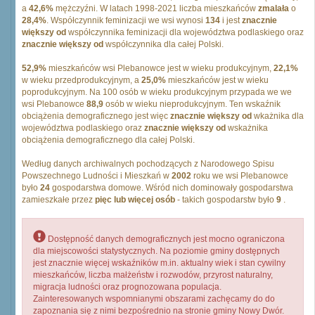
a
42,6%
mężczyźni. W latach 1998-2021 liczba mieszkańców
zmalała
o
28,4%
. Współczynnik feminizacji we wsi wynosi
134
i jest
znacznie
większy od
współczynnika feminizacji dla województwa podlaskiego oraz
znacznie większy od
współczynnika dla całej Polski.
52,9%
mieszkańców wsi Plebanowce jest w wieku produkcyjnym,
22,1%
w wieku przedprodukcyjnym, a
25,0%
mieszkańców jest w wieku
poprodukcyjnym. Na 100 osób w wieku produkcyjnym przypada we we
wsi Plebanowce
88,9
osób w wieku nieprodukcyjnym. Ten wskaźnik
obciążenia demograficznego jest więc
znacznie większy od
wkażnika dla
województwa podlaskiego oraz
znacznie większy od
wskażnika
obciążenia demograficznego dla całej Polski.
Według danych archiwalnych pochodzących z Narodowego Spisu
Powszechnego Ludności i Mieszkań w
2002
roku we wsi Plebanowce
było
24
gospodarstwa domowe. Wśród nich dominowały gospodarstwa
zamieszkałe przez
pięc lub więcej osób
- takich gospodarstw było
9
.
Dostępność danych demograficznych jest mocno ograniczona
dla miejscowości statystycznych. Na poziomie gminy dostępnych
jest znacznie więcej wskaźników m.in. aktualny wiek i stan cywilny
mieszkańców, liczba małżeństw i rozwodów, przyrost naturalny,
migracja ludności oraz prognozowana populacja.
Zainteresowanych wspomnianymi obszarami zachęcamy do do
zapoznania się z nimi bezpośrednio na stronie gminy Nowy Dwór.