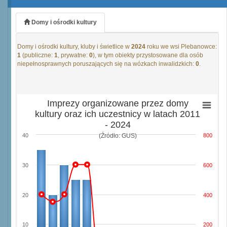
Domy i ośrodki kultury
Domy i ośrodki kultury, kluby i świetlice w
2024
roku we wsi Plebanowce:
1
(publiczne:
1
, prywatne:
0
), w tym obiekty przystosowane dla osób
niepełnosprawnych poruszających się na wózkach inwalidzkich:
0
.
Imprezy organizowane przez domy
kultury oraz ich uczestnicy w latach 2011
- 2024
(Źródło: GUS)
40
800
30
600
20
400
10
200