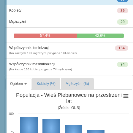
Kobiety
39
Mężczyźni
29
57,4%
42,6%
Współczynnik feminizacji
134
(Na każdych
100
mężczyzn przypada
134
kobiet)
Współczynnik maskulinizacji
74
(Na każde
100
kobiet przypada
74
mężczyzn)
Ogółem
Kobiety (%)
Mężczyźni (%)
Populacja - Wieś Plebanowce na przestrzeni
lat
(Źródło: GUS)
100
75