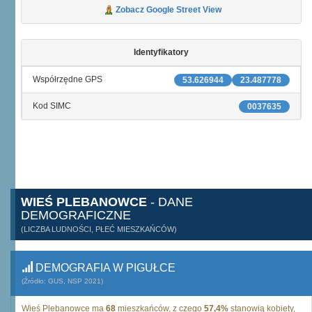
Zobacz Google Street View
Identyfikatory
Współrzędne GPS
53.626944
23.487778
Kod SIMC
0037635
WIEŚ PLEBANOWCE
- DANE
DEMOGRAFICZNE
(LICZBA LUDNOŚCI, PŁEĆ MIESZKAŃCÓW)
DEMOGRAFIA W PIGUŁCE
(Źródło: GUS, NSP 2021)
Wieś Plebanowce ma
68
mieszkańców, z czego
57,4%
stanowią kobiety,