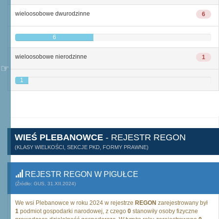
wieloosobowe dwurodzinne
6
6
wieloosobowe nierodzinne
1
1
WIEŚ PLEBANOWCE
- REJESTR REGON
(KLASY WIELKOŚCI, SEKCJE PKD, FORMY PRAWNE)
REJESTR REGON W PIGUŁCE
(Źródło: GUS, 31.XII.2024)
We wsi Plebanowce w roku 2024 w rejestrze
REGON
zarejestrowany był
1
podmiot gospodarki narodowej, z czego
0
stanowiły osoby fizyczne