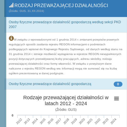
RODZAJ PRZEWAŻAJĄCEJ DZIAŁALNOŚCI
(Źródło: GUS, 31.XII.2024)
Osoby fizyczne prowadzące działalność gospodarczą według sekcji PKD
2007
W związku z wprowadzonymi od 1 grudnia 2014 r. zmianami przepisów prawnych
regulujących sposób zasilania rejestru REGON informacjami o podmiotach
podlegających wpisowi do Krajowego Rejestru Sądowego, od danych według stanu na
31 grudnia 2014 r. istnieje możliwość wystąpienia w rejestrze REGON niewypełnionych
pozycji dotyczących przewidywanej liczby pracujących, adresu siedziby, rodzaju
przeważającej działalności oraz formy własności. W związku z powyższym dane
naliczone z rejestru REGON według ww. informacji mogą nie sumować się na liczbę
ogółem prezentowaną w danej podgrupie.
Osoby fizyczne prowadzące działalność gospodarczą
0
Rodzaje przeważającej działalności w
latach 2012 - 2024
(Źródło: GUS)
0
4
2015
2012
2022
2019
2013
2016
2023
2020
2017
2014
2024
2018
2021