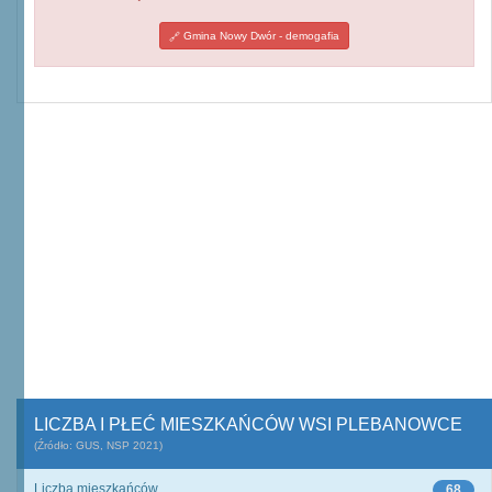
Gmina Nowy Dwór - demogafia
LICZBA I PŁEĆ MIESZKAŃCÓW WSI PLEBANOWCE
(Źródło: GUS, NSP 2021)
Liczba mieszkańców
68