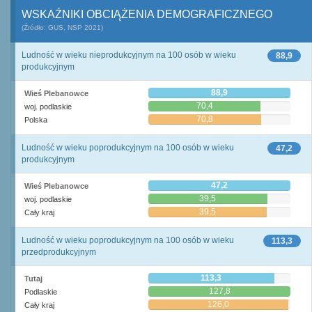
WSKAŹNIKI OBCIĄŻENIA DEMOGRAFICZNEGO
(Źródło: GUS, NSP 2021)
Ludność w wieku nieprodukcyjnym na 100 osób w wieku
88,9
produkcyjnym
88,9
Wieś Plebanowce
70,4
woj. podlaskie
70,8
Polska
Ludność w wieku poprodukcyjnym na 100 osób w wieku
47,2
produkcyjnym
47,2
Wieś Plebanowce
39,5
woj. podlaskie
39,5
Cały kraj
Ludność w wieku poprodukcyjnym na 100 osób w wieku
113,3
przedprodukcyjnym
113,3
Tutaj
127,8
Podlaskie
126,0
Cały kraj