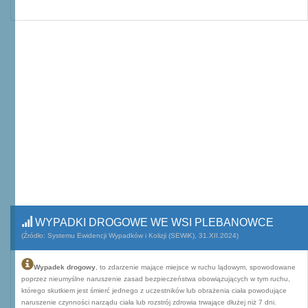
WYPADKI DROGOWE WE WSI PLEBANOWCE
(Źródło: Systemu Ewidencji Wypadków i Kolizji (SEWiK), 31.XII.2024)
Wypadek drogowy
, to zdarzenie mające miejsce w ruchu lądowym, spowodowane
poprzez nieumyślne naruszenie zasad bezpieczeństwa obowiązujących w tym ruchu,
którego skutkiem jest śmierć jednego z uczestników lub obrażenia ciała powodujące
naruszenie czynności narządu ciała lub rozstrój zdrowia trwające dłużej niż 7 dni.