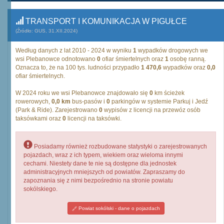
TRANSPORT I KOMUNIKACJA W PIGUŁCE
(Źródło: GUS, 31.XII.2024)
Według danych z lat 2010 - 2024 w wyniku
1
wypadków drogowych we
wsi Plebanowce odnotowano
0
ofiar śmiertelnych oraz
1
osobę ranną.
Oznacza to, że na 100 tys. ludności przypadło
1 470,6
wypadków oraz
0,0
ofiar śmiertelnych.
W 2024 roku we wsi Plebanowce znajdowało się
0
km ścieżek
rowerowych,
0,0 km
bus-pasów i
0
parkingów w systemie Parkuj i Jedź
(Park & Ride). Zarejestrowano
0
wypisów z licencji na przewóz osób
taksówkami oraz
0
licencji na taksówki.
Posiadamy również rozbudowane statystyki o zarejestrowanych
pojazdach, wraz z ich typem, wiekiem oraz wieloma innymi
cechami. Niestety dane te nie są dostępne dla jednostek
administracyjnych mniejszych od powiatów. Zapraszamy do
zapoznania się z nimi bezpośrednio na stronie powiatu
sokólskiego.
Powiat sokólski - dane o pojazdach