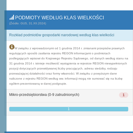
PODMIOTY WEDŁUG KLAS WIELKOŚCI
(Źródło: GUS, 31.XII.2024)
Rozkład podmiotów gospodarki narodowej według klas wielkości
W związku z wprowadzonymi od 1 grudnia 2014 r. zmianami przepisów prawnych
regulujących sposób zasilania rejestru REGON informacjami o podmiotach
podlegających wpisowi do Krajowego Rejestru Sądowego, od danych według stanu na
31 grudnia 2014 r. istnieje możliwość wystąpienia w rejestrze REGON niewypełnionych
pozycji dotyczących przewidywanej liczby pracujących, adresu siedziby, rodzaju
przeważającej działalności oraz formy własności. W związku z powyższym dane
naliczone z rejestru REGON według ww. informacji mogą nie sumować się na liczbę
ogółem prezentowaną w danej podgrupie.
Mikro-przedsiębiorstwa (0-9 zatrudnionych)
1
1