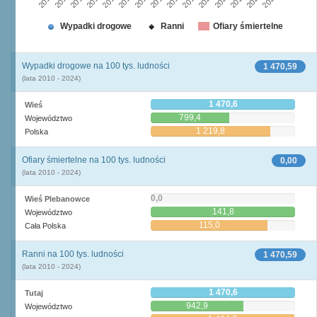
2010
2015
2020
2013
2018
2023
2011
2016
2021
2014
2019
2024
2012
2017
2022
Wypadki drogowe
Ranni
Ofiary śmiertelne
Wypadki drogowe na 100 tys. ludności
1 470,59
(lata 2010 - 2024)
1 470,6
Wieś
799,4
Województwo
1 219,8
Polska
Ofiary śmiertelne na 100 tys. ludności
0,00
(lata 2010 - 2024)
0,0
Wieś Plebanowce
141,8
Województwo
115,0
Cała Polska
Ranni na 100 tys. ludności
1 470,59
(lata 2010 - 2024)
1 470,6
Tutaj
942,9
Województwo