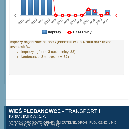
0
0
2011
2012
2013
2014
2015
2016
2017
2018
2019
2020
2021
2022
2023
2024
Imprezy
Uczestnicy
Imprezy organizowane przez jednostki w 2024 roku oraz liczba
uczestników:
imprezy ogółem:
3
(uczestnicy:
22
)
konferencje:
3
(uczestnicy:
22
)
WIEŚ PLEBANOWCE
- TRANSPORT I
KOMUNIKACJA
(WYPADKI DROGOWE, OFIARY ŚMIERTELNE, DROGI PUBLICZNE, LINIE
KOLEJOWE, STACJE KOLEJOWE)