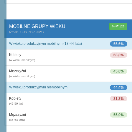
MOBILNE GRUPY WIEKU
%
123
(Źródło: GUS, NSP 2021)
W wieku produkcyjnym mobilnym (18-44 lata)
55,6%
Kobiety
68,8%
(w wieku mobilnym)
Mężczyźni
45,0%
(w wieku mobilnym)
W wieku produkcyjnym niemobilnym
44,4%
Kobiety
31,3%
(45-59 lat)
Mężczyźni
55,0%
(45-64 lata)