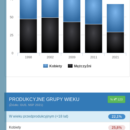
50
25
0
1998
2002
2009
2011
2021
Kobiety
Mężczyźni
PRODUKCYJNE GRUPY WIEKU
%
123
(Źródło: GUS, NSP 2021)
W wieku przedprodukcyjnym (<18 lat)
22,1%
Kobiety
25,6%