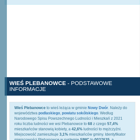
WIEŚ PLEBANOWCE
- PODSTAWOWE
INFORMACJE
Wieś Plebanowce
to wieś leżąca w gminie
Nowy Dwór
. Należy do
województwa
podlaskiego
,
powiatu sokólskiego
. Według
Narodowego Spisu Powszechnego Ludności i Mieszkań z 2021
roku liczba ludności we wsi Plebanowce to
68
z czego
57,4%
mieszkańców stanowią kobiety, a
42,6%
ludności to mężczyźni.
Miejscowość zamieszkuje
3,1%
mieszkańców gminy. Identyfikator
miejscowości Plebanowce w systemie
SIMC
to
0037635
, a