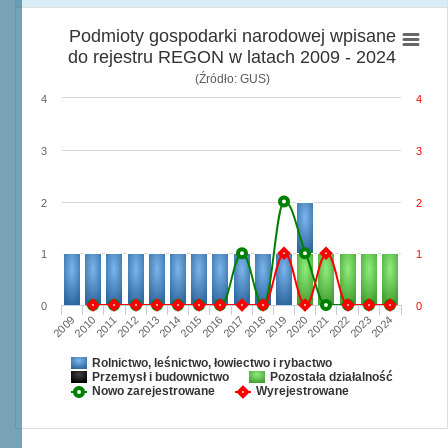
Podmioty gospodarki narodowej wpisane
do rejestru REGON w latach 2009 - 2024
(Źródło: GUS)
4
4
3
3
2
2
1
1
0
0
2009
2010
2011
2012
2013
2014
2015
2016
2017
2018
2019
2020
2021
2022
2023
2024
Rolnictwo, leśnictwo, łowiectwo i rybactwo
Przemysł i budownictwo
Pozostała działalność
Nowo zarejestrowane
Wyrejestrowane