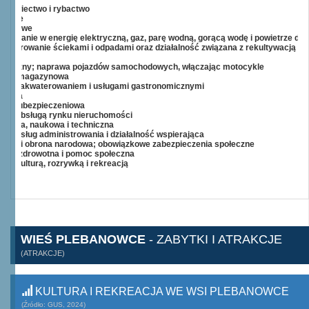
o, łowiectwo i rybactwo
ywanie
emysłowe
atrywanie w energię elektryczną, gaz, parę wodną, gorącą wodę i powietrze do
odarowanie ściekami i odpadami oraz działalność związana z rekultywacją
detaliczny; naprawa pojazdów samochodowych, włączając motocykle
darka magazynowa
ana z zakwaterowaniem i usługami gastronomicznymi
ikacja
owa i ubezpieczeniowa
na z obsługą rynku nieruchomości
jonalna, naukowa i techniczna
esie usług administrowania i działalność wspierająca
iczna i obrona narodowa; obowiązkowe zabezpieczenia społeczne
ieka zdrowotna i pomoc społeczna
a z kulturą, rozrywką i rekreacją
ość
WIEŚ PLEBANOWCE
- ZABYTKI I ATRAKCJE
(ATRAKCJE)
KULTURA I REKREACJA WE WSI PLEBANOWCE
(Źródło: GUS, 2024)