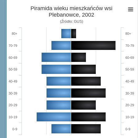
Piramida wieku mieszkańców wsi
Plebanowce, 2002
(Źródło: GUS)
80+
80+
70-79
70-79
60-69
60-69
50-59
50-59
40-49
40-49
30-39
30-39
20-29
20-29
10-19
10-19
0-9
0-9