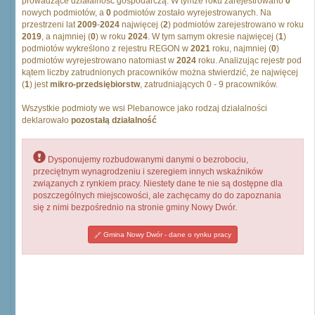
prowadzące działalność gospodarczą. W tymże roku zarejestrowano
0
nowych podmiotów, a
0
podmiotów zostało wyrejestrowanych. Na
przestrzeni lat
2009
-
2024
najwięcej (
2
) podmiotów zarejestrowano w roku
2019
, a najmniej (
0
) w roku
2024
. W tym samym okresie najwięcej (
1
)
podmiotów wykreślono z rejestru REGON w
2021
roku, najmniej (
0
)
podmiotów wyrejestrowano natomiast w
2024
roku. Analizując rejestr pod
kątem liczby zatrudnionych pracowników można stwierdzić, że najwięcej
(
1
) jest
mikro-przedsiębiorstw
, zatrudniających 0 - 9 pracowników.
Wszystkie podmioty we wsi Plebanowce jako rodzaj działalności
deklarowało
pozostałą działalność
Dysponujemy rozbudowanymi danymi o bezrobociu,
przeciętnym wynagrodzeniu i szeregiem innych wskaźników
związanych z rynkiem pracy. Niestety dane te nie są dostępne dla
poszczególnych miejscowości, ale zachęcamy do do zapoznania
się z nimi bezpośrednio na stronie gminy Nowy Dwór.
Gmina Nowy Dwór - dane o rynku pracy