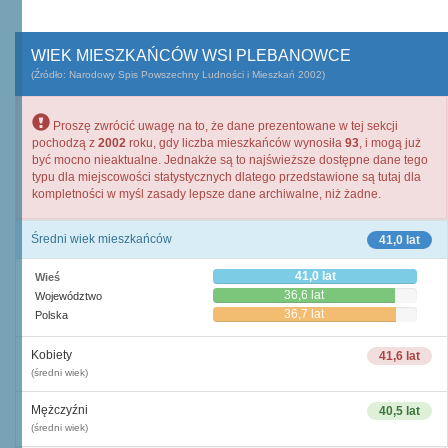
WIEK MIESZKAŃCÓW WSI PLEBANOWCE
(Źródło: Narodowy Spis Powszechny Ludności i Mieszkań 2002)
Proszę zwrócić uwagę na to, że dane prezentowane w tej sekcji
pochodzą z
2002
roku, gdy liczba mieszkańców wynosiła
93
, i mogą już
być mocno nieaktualne. Jednakże są to najświeższe dostępne dane tego
typu dla miejscowości statystycznych dlatego przedstawione są tutaj dla
kompletności w myśl zasady lepsze dane archiwalne, niż żadne.
Średni wiek mieszkańców
41,0 lat
41,0 lat
Wieś
36,6 lat
Województwo
36,7 lat
Polska
Kobiety
41,6 lat
(średni wiek)
Mężczyźni
40,5 lat
(średni wiek)