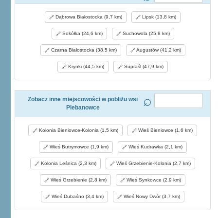
Dąbrowa Białostocka (9,7 km)
Lipsk (13,8 km)
Sokółka (24,6 km)
Suchowola (25,8 km)
Czarna Białostocka (38,5 km)
Augustów (41,2 km)
Krynki (44,5 km)
Supraśl (47,9 km)
Zobacz inne miejscowości w pobliżu wsi
Plebanowce
Kolonia Bieniowce-Kolonia (1,5 km)
Wieś Bieniowce (1,6 km)
Wieś Butrymowce (1,9 km)
Wieś Kudrawka (2,1 km)
Kolonia Leśnica (2,3 km)
Wieś Grzebienie-Kolonia (2,7 km)
Wieś Grzebienie (2,8 km)
Wieś Synkowce (2,9 km)
Wieś Dubaśno (3,4 km)
Wieś Nowy Dwór (3,7 km)