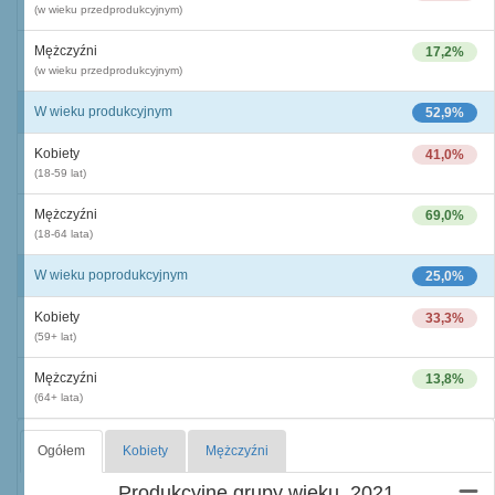
(w wieku przedprodukcyjnym)
Mężczyźni
17,2%
(w wieku przedprodukcyjnym)
W wieku produkcyjnym
52,9%
Kobiety
41,0%
(18-59 lat)
Mężczyźni
69,0%
(18-64 lata)
W wieku poprodukcyjnym
25,0%
Kobiety
33,3%
(59+ lat)
Mężczyźni
13,8%
(64+ lata)
Ogółem
Kobiety
Mężczyźni
Produkcyjne grupy wieku, 2021