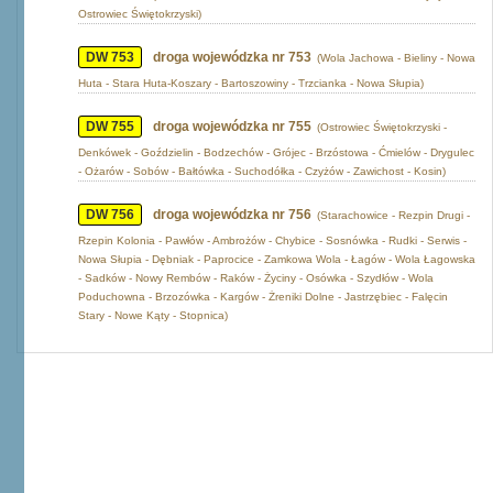
Ostrowiec Świętokrzyski)
DW 753
droga wojewódzka nr 753
(Wola Jachowa - Bieliny - Nowa
Huta - Stara Huta-Koszary - Bartoszowiny - Trzcianka - Nowa Słupia)
DW 755
droga wojewódzka nr 755
(Ostrowiec Świętokrzyski -
Denkówek - Goździelin - Bodzechów - Grójec - Brzóstowa - Ćmielów - Drygulec
- Ożarów - Sobów - Bałtówka - Suchodółka - Czyżów - Zawichost - Kosin)
DW 756
droga wojewódzka nr 756
(Starachowice - Rezpin Drugi -
Rzepin Kolonia - Pawłów - Ambrożów - Chybice - Sosnówka - Rudki - Serwis -
Nowa Słupia - Dębniak - Paprocice - Zamkowa Wola - Łagów - Wola Łagowska
- Sadków - Nowy Rembów - Raków - Życiny - Osówka - Szydłów - Wola
Poduchowna - Brzozówka - Kargów - Żreniki Dolne - Jastrzębiec - Falęcin
Stary - Nowe Kąty - Stopnica)