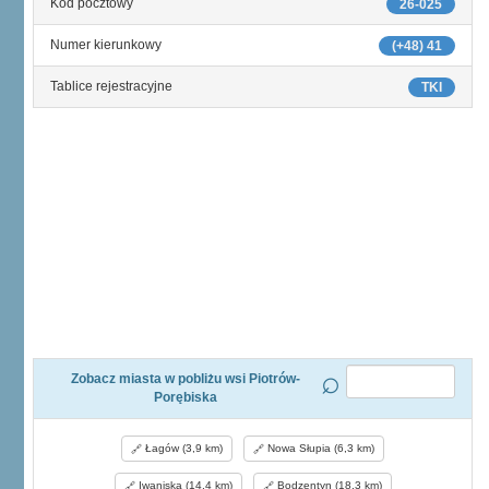
Kod pocztowy
26-025
Numer kierunkowy
(+48) 41
Tablice rejestracyjne
TKI
Zobacz miasta w pobliżu wsi Piotrów-
Porębiska
Łagów (3,9 km)
Nowa Słupia (6,3 km)
Iwaniska (14,4 km)
Bodzentyn (18,3 km)