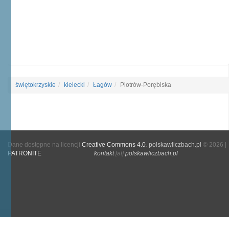
świętokrzyskie
kielecki
Łagów
Piotrów-Porębiska
Dane dostępne na licencji
Creative Commons 4.0
.
polskawliczbach.pl
© 2026 |
PATRONITE
kontakt
[at]
polskawliczbach.pl