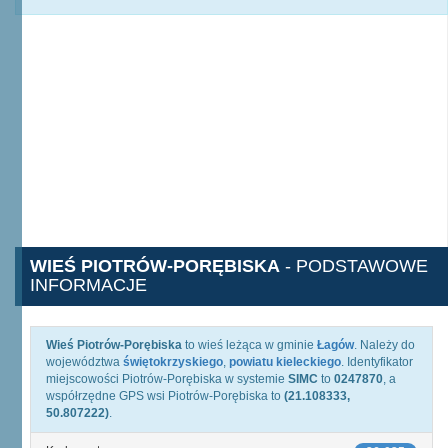
WIEŚ PIOTRÓW-PORĘBISKA
- PODSTAWOWE
INFORMACJE
Wieś Piotrów-Porębiska
to wieś leżąca w gminie
Łagów
. Należy do
województwa
świętokrzyskiego
,
powiatu kieleckiego
. Identyfikator
miejscowości Piotrów-Porębiska w systemie
SIMC
to
0247870
, a
współrzędne GPS wsi Piotrów-Porębiska to
(21.108333,
50.807222)
.