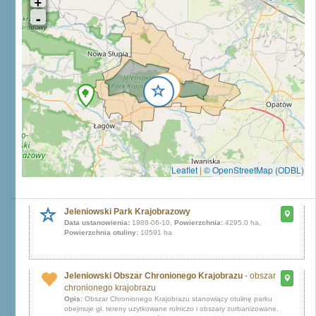
Leaflet
|
© OpenStreetMap (ODBL)
Jeleniowski Park Krajobrazowy
Data ustanowienia:
1988-06-10,
Powierzchnia:
4295.0 ha,
Powierzchnia otuliny:
10591 ha
Jeleniowski Obszar Chronionego Krajobrazu
- obszar
chronionego krajobrazu
Opis:
Obszar Chronionego Krajobrazu stanowiący otulinę parku
obejmuje gł. tereny uzytkowane rolniczo i obszary zurbanizowane.