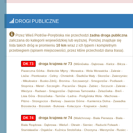
DROGI PUBLICZNE
Przez Wieś Piotrów-Porębiska nie przechodzi
żadna droga publiczna
zaliczana do kategorii wojewódzkiej lub wyższej. Poniżej znajduje się
lista takich dróg w promieniu
10 km
wraz z ich typem i kompletnym
przebiegiem (spisem miejscowości, przez które przechodzi dana trasa).
DK 73
droga krajowa nr 73
(Wiśniówka - Dąbrowa - Kielce - Bilcza -
Piaseczna Górka - Bieleckie Młyny - Morawica - Wola Morawicka - Zalesie -
Lisów - Piotrkowice - Celiny - Chmielnik - Śladków Mały - Skorzów - Zwierzyniec
- Mikułowice - Busko-Zdrój - Bronina - Szczaworyż - Smogorzów - Podlasek -
Stopnica - Mietel - Szczeglin - Pacanów - Słupia - Żabiec - Szczucin - Zalesie -
Wieżyce - Radwan - Smęgorzów - Dąbrowa Tarnowska - Żelazówka - Breń -
Lisia Góra - Brzozówka - Tarnów - Ładna - Podgórska Wola - Machowa -
Pilzno - Strzegocice - Bielowy - Jaworze Górne - Kamienica Dolna - Zawadka
Brzostecka - Brzostek - Bukowa - Kołaczyce - Krajowice - Jasło)
DK 74
droga krajowa nr 74
(Walichnowy - Biała Pierwsza - Biała -
Biała Rządowa - Dąbrowa - Wieluń - Olewin - Sieniec - Raducki Folwark -
Stanisławów - Osjaków - Kuźnica Strobińska - Chorzyna - Mierzynów - Rusiec -