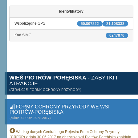
Identyfikatory
Współrzędne GPS
50.807222
21.108333
Kod SIMC
0247870
WIEŚ PIOTRÓW-PORĘBISKA
- ZABYTKI I
ATRAKCJE
(ATRAKCJE, FORMY OCHRONY PRZYRODY)
FORMY OCHRONY PRZYRODY WE WSI
PIOTRÓW-PORĘBISKA
(Źródło: CRFOP, 30.VI.2017)
Według danych Centralnego Rejestru From Ochrony Przyrody
(
CRFOP
) z dnia 30.06.2017 na obszarze wsi Piotrów-Porębiska znajdują