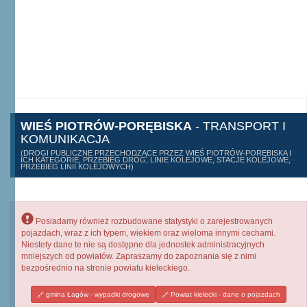
WIEŚ PIOTRÓW-PORĘBISKA
- TRANSPORT I
KOMUNIKACJA
(DROGI PUBLICZNE PRZECHODZĄCE PRZEZ WIEŚ PIOTRÓW-PORĘBISKA I
ICH KATEGORIE, PRZEBIEG DRÓG, LINIE KOLEJOWE, STACJE KOLEJOWE,
PRZEBIEG LINII KOLEJOWYCH)
Posiadamy również rozbudowane statystyki o zarejestrowanych
pojazdach, wraz z ich typem, wiekiem oraz wieloma innymi cechami.
Niestety dane te nie są dostępne dla jednostek administracyjnych
mniejszych od powiatów. Zapraszamy do zapoznania się z nimi
bezpośrednio na stronie powiatu kieleckiego.
gmina Łagów - wypadki drogowe
Powiat kielecki - dane o pojazdach