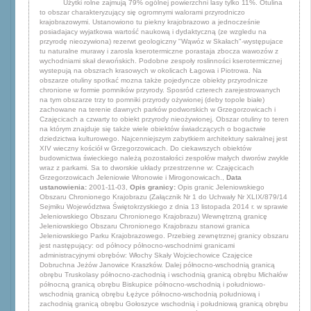
Użytki rolne zajmują 79% ogólnej powierzchni lasy tylko 11%. Otulina
to obszar charakteryzujący się ogromnymi walorami przyrodniczo
krajobrazowymi. Ustanowiono tu piekny krajobrazowo a jednocześnie
posiadajacy wyjatkowa wartość naukową i dydaktyczną (ze wzgledu na
przyrodę nieozywiona) rezerwt geologiczny "Wąwóz w Skałach"-występujace
tu naturalne murawy i zarosla kserotermiczne porastaja zbocza wawozów z
wychodniami skał dewońskich. Podobne zespoły roslinności kserotermicznej
wystepują na obszrach krasowych w okolicach Łagowa i Piotrowa. Na
obszarze otuliny spotkać mozna także pojedyncze obiekty przyrodnicze
chronione w formie pomników przyrody. Sposród czterech zarejestrowanych
na tym obszarze trzy to pomniki przyrody ożywionej (deby topole białe)
zachowane na terenie dawnych parków podworskich w Grzegorzowicach i
Czajęcicach a czwarty to obiekt przyrody nieożywionej. Obszar otuliny to teren
na którym znajduje się także wiele obiektów świadczących o bogactwie
dziedzictwa kulturowego. Najcenniejszym zabytkiem architektury sakralnej jest
XIV wieczny kościół w Grzegorzowicach. Do ciekawszych obiektów
budownictwa świeckiego należą pozostałości zespołów małych dworów zwykle
wraz z parkami. Sa to dworskie układy przestrzenne w: Czajęcicach
Grzegorzowicach Jeleniowie Wronowie i Mirogonowicach.,
Data
ustanowienia:
2001-11-03,
Opis granicy:
Opis granic Jeleniowskiego
Obszaru Chronionego Krajobrazu (Załącznik Nr 1 do Uchwały Nr XLIX/879/14
Sejmiku Województwa Świętokrzyskiego z dnia 13 listopada 2014 r. w sprawie
Jeleniowskiego Obszaru Chronionego Krajobrazu) Wewnętrzną granicę
Jeleniowskiego Obszaru Chronionego Krajobrazu stanowi granica
Jeleniowskiego Parku Krajobrazowego. Przebieg zewnętrznej granicy obszaru
jest następujący: od północy północno-wschodnimi granicami
administracyjnymi obrębów: Włochy Skały Wojciechowice Czajęcice
Dobruchna Jeżów Janowice Kraszków. Dalej północno-wschodnią granicą
obrębu Truskolasy północno-zachodnią i wschodnią granicą obrębu Michałów
północną granicą obrębu Biskupice północno-wschodnią i południowo-
wschodnią granicą obrębu Łężyce północno-wschodnią południową i
zachodnią granicą obrębu Gołoszyce wschodnią i południową granicą obrębu