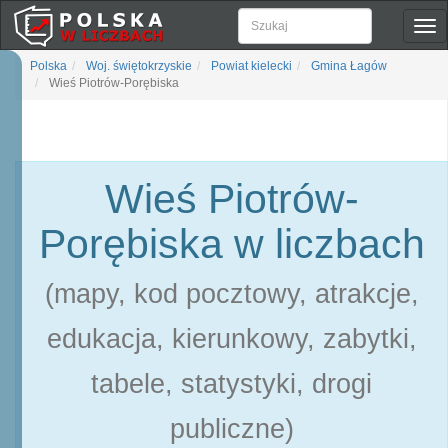
Pok
naw
Polska
Woj. świętokrzyskie
Powiat kielecki
Gmina Łagów
Wieś Piotrów-Porębiska
Wieś Piotrów-
Porębiska w liczbach
(mapy, kod pocztowy, atrakcje,
edukacja, kierunkowy, zabytki,
tabele, statystyki, drogi
publiczne)