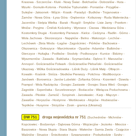
Krasowa - Szczerców - Kluki - Nowy Świat - Bełchatów - Dobrzelów - Huta -
Mzurki - Gomulin-Kolonia - Piotrków Trybunalski - Poniatów - Przygłów -
Sulejów - Jaksonek - Wójcin - Krasik - Paradyż - Budków - Trojanowice -
Żarnów - Nowa Góra - Łysa Góra - Grębenice - Koliszowy - Ruda Maleniecka -
Jacentów - Sielpia Wielka - Barak - Rozgół - Smyków - Lisie Jamy - Przełom -
Mniów - Przyjmo - Ćmińsk Kościelny - Wyrowce - Cisowa - Miedziana Góra -
Kostomłoty Drugie - Kostomłoty Pierwsze - Kielce - Cedzyna - Radlin - Górno -
Wola Jachowa - Skorzeszyce - Napęków - Belno - Makoszyn - Lechów -
Lechówek - Złota Woda - Łagów - Zagościniec - Piórków - Baćkowice -
Olszownica - Gołoszyce - Marcinkowice - Opatów - Adamów - Balbinów -
Gierczyce - Hultajka - Podlisów - Stodoły - Podkoszyce - Kunice - Bidziny -
Wyszmontów - Zawada - Bałtówka - Szymanówka - Dębno II - Maruszów -
Annopol - Gościeradów Folwark - Gościeradów Plebański - Gościeradów
Ukazowy - Wólka Gościeradowska - Liśnik Duży - Liśnik Mały - Olbięcin -
Kowalin - Kraśnik - Stróża - Słodków Pierwszy - Polichna - Modliborzyce -
Janówek - Borownica - Janów Lubelski - Zofianka Górna - Krzemień - Dzwola -
Frampol - Wola Radzięcka - Gorajec Zastawie - Gorajec Stara Wieś - Gorajec
Zagroble - Szperówka - Szczebrzeszyn - Bodaczów - Wielącza Poduchowna -
Zawada - Płoskie - Zamość - Szopinek - Jarosławiec - Karp - Miączyn -
Zawalów - Horyszów - Hostynne - Werbkowice - Alojzów - Hrubieszów -
Teptików - Husynne - Strzyżów - Zosin - granica (Ukraina))
DW 751
droga wojewódzka nr 751
(Suchedniów - Michniów -
Kopciowiec - Bodzentyn - Dąbrowa Górna - Wojciecjów - Jeziorko - Mirocice -
Baszowice - Nowa Słupia - Stara Słupia - Wałsnów - Sarnia Zwola - Czajęcice -
Waśniów - Strupice - Śnieżkowice - Szwarszowice - Podszkodzie - Szyby -