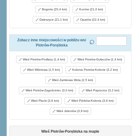
Bogoria (20,4 km)
Kunów (21,0 km)
Daleszyce (21,1 km)
Opatów (22,4 km)
Zobacz inne miejscowości w pobliżu wsi
Piotrów-Porębiska
Wieś Piotrów-Podłazy (1,4 km)
Wieś Piotrów-Gułaczów (1,4 km)
Wieś Wiśniowa (1,5 km)
Kolonia Piotrów-Kolonie (2,2 km)
Wieś Zamkowa Wola (2,5 km)
Wieś Piotrów-Zagościniec (3,0 km)
Wieś Paprocice (3,2 km)
Wieś Płucki (3,6 km)
Wieś Piórków-Kolonia (3,6 km)
Wieś Jeleniów (3,9 km)
Wieś Piotrów-Porębiska na mapie