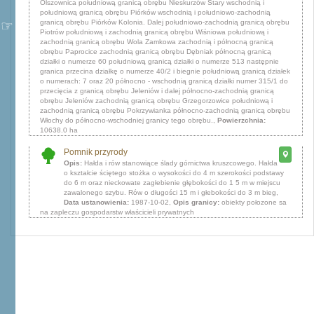
Olszownica południową granicą obrębu Nieskurzów Stary wschodnią i
południową granicą obrębu Piórków wschodnią i południowo-zachodnią
granicą obrębu Piórków Kolonia. Dalej południowo-zachodnią granicą obrębu
Piotrów południową i zachodnią granicą obrębu Wiśniowa południową i
zachodnią granicą obrębu Wola Zamkowa zachodnią i północną granicą
obrębu Paprocice zachodnią granicą obrębu Dębniak północną granicą
działki o numerze 60 południową granicą działki o numerze 513 następnie
granica przecina działkę o numerze 40/2 i biegnie południową granicą działek
o numerach: 7 oraz 20 północno - wschodnią granicą działki numer 315/1 do
przecięcia z granicą obrębu Jeleniów i dalej północno-zachodnią granicą
obrębu Jeleniów zachodnią granicą obrębu Grzegorzowice południową i
zachodnią granicą obrębu Pokrzywianka północno-zachodnią granicą obrębu
Włochy do północno-wschodniej granicy tego obrębu.,
Powierzchnia:
10638.0 ha
Pomnik przyrody
Opis:
Hałda i rów stanowiące ślady górnictwa kruszcowego. Hałda
o kształcie ściętego stożka o wysokości do 4 m szerokości podstawy
do 6 m oraz nieckowate zagłebienie głębokości do 1 5 m w miejscu
zawalonego szybu. Rów o długości 15 m i głebokości do 3 m bieg,
Data ustanowienia:
1987-10-02,
Opis granicy:
obiekty połozone sa
na zapleczu gospodarstw właścicieli prywatnych