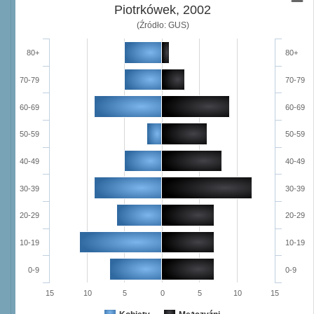
Piotrkówek, 2002
(Źródło: GUS)
80+
80+
70-79
70-79
60-69
60-69
50-59
50-59
40-49
40-49
30-39
30-39
20-29
20-29
10-19
10-19
0-9
0-9
15
10
5
0
5
10
15