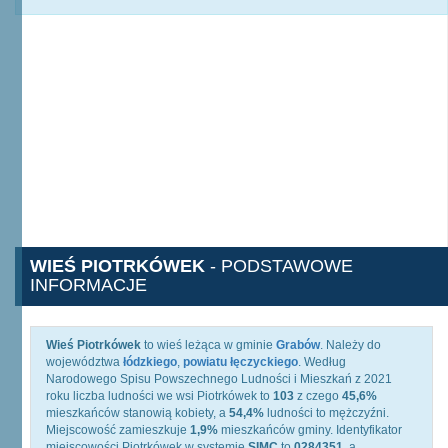
WIEŚ PIOTRKÓWEK
- PODSTAWOWE
INFORMACJE
Wieś Piotrkówek
to wieś leżąca w gminie
Grabów
. Należy do
województwa
łódzkiego
,
powiatu łęczyckiego
. Według
Narodowego Spisu Powszechnego Ludności i Mieszkań z 2021
roku liczba ludności we wsi Piotrkówek to
103
z czego
45,6%
mieszkańców stanowią kobiety, a
54,4%
ludności to mężczyźni.
Miejscowość zamieszkuje
1,9%
mieszkańców gminy. Identyfikator
miejscowości Piotrkówek w systemie
SIMC
to
0284351
, a