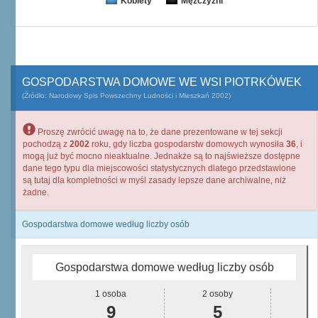
Kobiety
Mężczyźni
GOSPODARSTWA DOMOWE WE WSI PIOTRKÓWEK
(Źródło: Narodowy Spis Powszechny Ludności i Mieszkań 2002)
Proszę zwrócić uwagę na to, że dane prezentowane w tej sekcji
pochodzą z
2002
roku, gdy liczba gospodarstw domowych wynosiła
36
, i
mogą już być mocno nieaktualne. Jednakże są to najświeższe dostępne
dane tego typu dla miejscowości statystycznych dlatego przedstawione
są tutaj dla kompletności w myśl zasady lepsze dane archiwalne, niż
żadne.
Gospodarstwa domowe według liczby osób
Gospodarstwa domowe według liczby osób
1 osoba
2 osoby
9
5