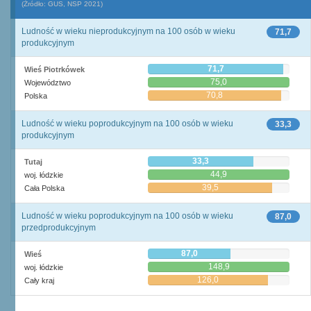
(Źródło: GUS, NSP 2021)
Ludność w wieku nieprodukcyjnym na 100 osób w wieku
71,7
produkcyjnym
71,7
Wieś Piotrkówek
75,0
Województwo
70,8
Polska
Ludność w wieku poprodukcyjnym na 100 osób w wieku
33,3
produkcyjnym
33,3
Tutaj
44,9
woj. łódzkie
39,5
Cała Polska
Ludność w wieku poprodukcyjnym na 100 osób w wieku
87,0
przedprodukcyjnym
87,0
Wieś
148,9
woj. łódzkie
126,0
Cały kraj