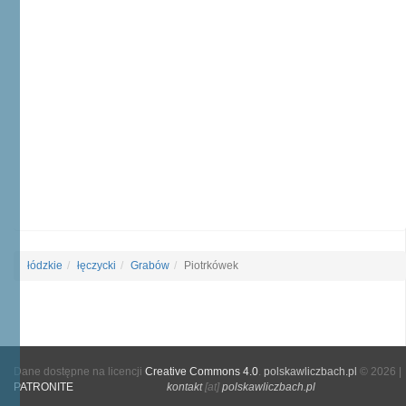
łódzkie
łęczycki
Grabów
Piotrkówek
Dane dostępne na licencji
Creative Commons 4.0
.
polskawliczbach.pl
© 2026 |
PATRONITE
kontakt
[at]
polskawliczbach.pl