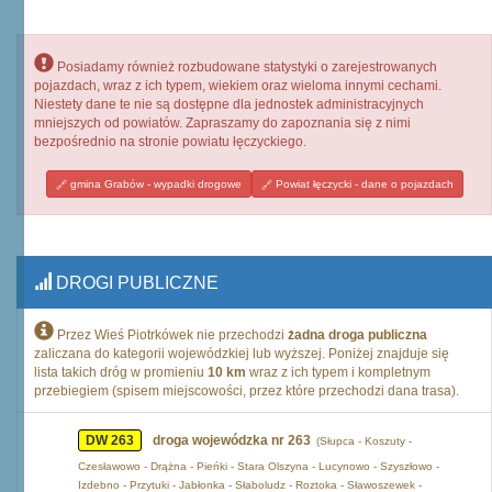
Posiadamy również rozbudowane statystyki o zarejestrowanych
pojazdach, wraz z ich typem, wiekiem oraz wieloma innymi cechami.
Niestety dane te nie są dostępne dla jednostek administracyjnych
mniejszych od powiatów. Zapraszamy do zapoznania się z nimi
bezpośrednio na stronie powiatu łęczyckiego.
gmina Grabów - wypadki drogowe
Powiat łęczycki - dane o pojazdach
DROGI PUBLICZNE
Przez Wieś Piotrkówek nie przechodzi
żadna droga publiczna
zaliczana do kategorii wojewódzkiej lub wyższej. Poniżej znajduje się
lista takich dróg w promieniu
10 km
wraz z ich typem i kompletnym
przebiegiem (spisem miejscowości, przez które przechodzi dana trasa).
DW 263
droga wojewódzka nr 263
(Słupca - Koszuty -
Czesławowo - Drążna - Pieńki - Stara Olszyna - Lucynowo - Szyszłowo -
Izdebno - Przytuki - Jabłonka - Słaboludz - Roztoka - Sławoszewek -