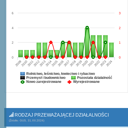
6
3
4
2
2
1
0
0
2009
2010
2011
2012
2013
2014
2015
2016
2017
2018
2019
2020
2021
2022
2023
2024
Rolnictwo, leśnictwo, łowiectwo i rybactwo
Przemysł i budownictwo
Pozostała działalność
Nowo zarejestrowane
Wyrejestrowane
RODZAJ PRZEWAŻAJĄCEJ DZIAŁALNOŚCI
(Źródło: GUS, 31.XII.2024)