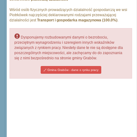
Wśród osób fizycznych prowadzących działalność gospodarczą we wsi
Piotrkówek najczęściej deklarowanymi rodzajami przeważającej
działalności jest
Transport i gospodarka magazynowa (100.0%)
.
Dysponujemy rozbudowanymi danymi o bezrobociu,
przeciętnym wynagrodzeniu i szeregiem innych wskaźników
związanych z rynkiem pracy. Niestety dane te nie są dostępne dla
poszczególnych miejscowości, ale zachęcamy do do zapoznania
się z nimi bezpośrednio na stronie gminy Grabów.
Gmina Grabów - dane o rynku pracy