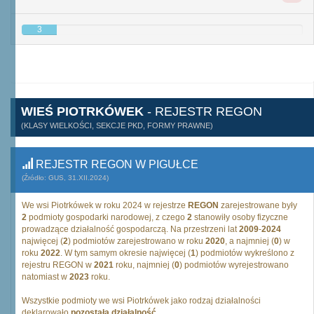
3
WIEŚ PIOTRKÓWEK
- REJESTR REGON
(KLASY WIELKOŚCI, SEKCJE PKD, FORMY PRAWNE)
REJESTR REGON W PIGUŁCE
(Źródło: GUS, 31.XII.2024)
We wsi Piotrkówek w roku 2024 w rejestrze
REGON
zarejestrowane były
2
podmioty gospodarki narodowej, z czego
2
stanowiły osoby fizyczne
prowadzące działalność gospodarczą. Na przestrzeni lat
2009
-
2024
najwięcej (
2
) podmiotów zarejestrowano w roku
2020
, a najmniej (
0
) w
roku
2022
. W tym samym okresie najwięcej (
1
) podmiotów wykreślono z
rejestru REGON w
2021
roku, najmniej (
0
) podmiotów wyrejestrowano
natomiast w
2023
roku.
Wszystkie podmioty we wsi Piotrkówek jako rodzaj działalności
deklarowało
pozostałą działalność