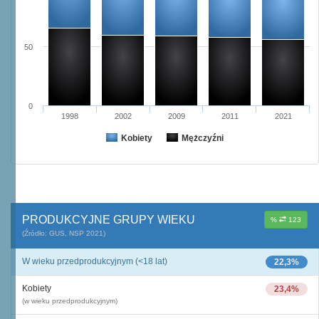
50
0
1998
2002
2009
2011
2021
Kobiety
Mężczyźni
PRODUKCYJNE GRUPY WIEKU
%
123
(Źródło: GUS, NSP 2021)
W wieku przedprodukcyjnym (<18 lat)
22,3%
Kobiety
23,4%
(w wieku przedprodukcyjnym)