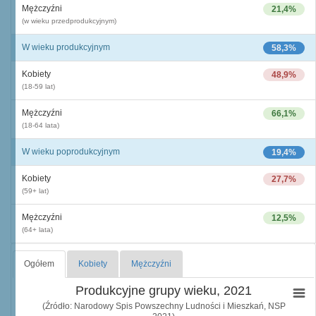
Mężczyźni
21,4%
(w wieku przedprodukcyjnym)
W wieku produkcyjnym
58,3%
Kobiety
48,9%
(18-59 lat)
Mężczyźni
66,1%
(18-64 lata)
W wieku poprodukcyjnym
19,4%
Kobiety
27,7%
(59+ lat)
Mężczyźni
12,5%
(64+ lata)
Ogółem
Kobiety
Mężczyźni
Produkcyjne grupy wieku, 2021
(Źródło: Narodowy Spis Powszechny Ludności i Mieszkań, NSP