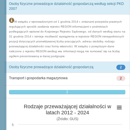
Osoby fizyczne prowadzące działalność gospodarczą według sekcji PKD
2007
W związku z wprowadzonymi od 1 grudnia 2014 r. zmianami przepisów prawnych
regulujących sposób zasilania rejestru REGON informacjami o podmiotach
podlegających wpisowi do Krajowego Rejestru Sądowego, od danych według stanu na
31 grudnia 2014 r. istnieje możliwość wystąpienia w rejestrze REGON niewypełnionych
pozycji dotyczących przewidywanej liczby pracujących, adresu siedziby, rodzaju
przeważającej działalności oraz formy własności. W związku z powyższym dane
naliczone z rejestru REGON według ww. informacji mogą nie sumować się na liczbę
ogółem prezentowaną w danej podgrupie.
Osoby fizyczne prowadzące działalność gospodarczą
2
Transport i gospodarka magazynowa
2
2
Rodzaje przeważającej działalności w
latach 2012 - 2024
(Źródło: GUS)
5