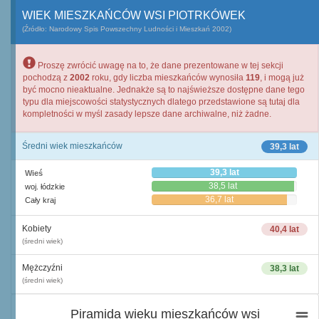
WIEK MIESZKAŃCÓW WSI PIOTRKÓWEK
(Źródło: Narodowy Spis Powszechny Ludności i Mieszkań 2002)
Proszę zwrócić uwagę na to, że dane prezentowane w tej sekcji
pochodzą z
2002
roku, gdy liczba mieszkańców wynosiła
119
, i mogą już
być mocno nieaktualne. Jednakże są to najświeższe dostępne dane tego
typu dla miejscowości statystycznych dlatego przedstawione są tutaj dla
kompletności w myśl zasady lepsze dane archiwalne, niż żadne.
Średni wiek mieszkańców
39,3 lat
39,3 lat
Wieś
38,5 lat
woj. łódzkie
36,7 lat
Cały kraj
Kobiety
40,4 lat
(średni wiek)
Mężczyźni
38,3 lat
(średni wiek)
Piramida wieku mieszkańców wsi