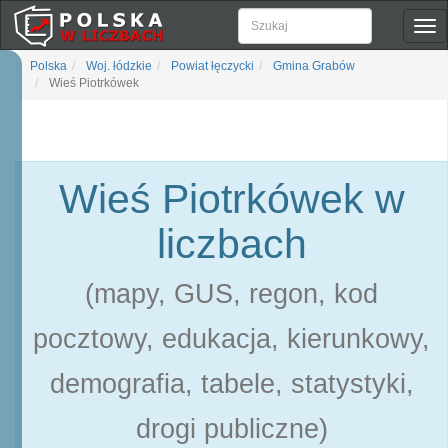
Pok
naw
Polska
Woj. łódzkie
Powiat łęczycki
Gmina Grabów
Wieś Piotrkówek
Wieś Piotrkówek w
liczbach
(mapy, GUS, regon, kod
pocztowy, edukacja, kierunkowy,
demografia, tabele, statystyki,
drogi publiczne)