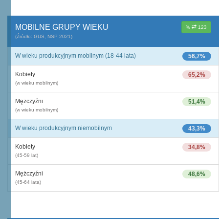
MOBILNE GRUPY WIEKU
%
123
(Źródło: GUS, NSP 2021)
W wieku produkcyjnym mobilnym (18-44 lata)
56,7%
Kobiety
65,2%
(w wieku mobilnym)
Mężczyźni
51,4%
(w wieku mobilnym)
W wieku produkcyjnym niemobilnym
43,3%
Kobiety
34,8%
(45-59 lat)
Mężczyźni
48,6%
(45-64 lata)