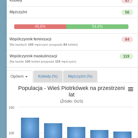
Kobiety
47
Mężczyźni
56
45,6%
54,4%
Współczynnik feminizacji
84
(Na każdych
100
mężczyzn przypada
84
kobiet)
Współczynnik maskulinizacji
119
(Na każde
100
kobiet przypada
119
mężczyzn)
Ogółem
Kobiety (%)
Mężczyźni (%)
Populacja - Wieś Piotrkówek na przestrzeni
lat
(Źródło: GUS)
150
100