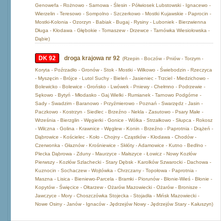
Genowefa - Rożnowo - Sarnowa - Ślesin - Półwiosek Lubstowski - Ignacewo -
Wierzelin - Teresowo - Sompolno - Szczerkowo - Mostki Kujawskie - Paprocin -
Mostki-Kolonia - Ozorzyn - Babiak - Bugaj - Rysiny - Luboniek - Bierzwienna
Długa - Kłodawa - Głębokie - Tomaszew - Drzewce - Tarnówka Wiesiołowska -
Dąbie)
DK 92
droga krajowa nr 92
(Rzepin - Boczów - Pniów - Torzym -
Koryta - Poźrzadło - Gronów - Stok - Mostki - Wilkowo - Świebodzin - Rzeczyca
- Myszęcin - Brójce - Lutol Suchy - Bieleń - Jasieniec - Trzciel - Miedzichowo -
Bolewicko - Bolewice - Grońsko - Lwówek - Pniewy - Chełmno - Podrzewie -
Sękowo - Bytyń - Młodasko - Gaj Wielki - Rumianek - Tarnowo Podgórne -
Sady - Swadzim - Baranowo - Przyźmierowo - Poznań - Swarzędz - Jasin -
Paczkowo - Kostrzyn - Siedlec - Brzeźno - Nekla - Zasutowo - Psary Małe -
Września - Bierzglin - Węgierki - Gonice - Wólka - Strzałkowo - Słupca - Rokosz
- Wilczna - Golina - Krawnice - Węglew - Konin - Brzeźno - Paprotnia - Drążeń -
Dąbrowice - Kościelec - Koło - Chojny - Cząstków - Kłodawa - Chodów -
Czerwonka - Głaznów - Krośniewice - Skłóty - Adamowice - Kutno - Bedlno -
Plecka Dąbrowa - Zduny - Maurzyce - Małszyce - Łowicz - Nowy Kozłów
Pierwszy - Kozłów Szlachecki - Stary Dębsk - Karolków Szwarocki - Dachowa -
Kuznocin - Sochaczew - Wojtówka - Chrzczany - Topołowa - Paprotnia -
Maszna - Lisica - Bieniewo-Parcela - Bramki - Piorunów - Błonie-Wieś - Błonie -
Kopytów - Święcice - Ołtarzew - Ożarów Mazowiecki - Ożarów - Bronisze -
Jawczyce - Mory - Choszczówka Stojecka - Stojadła - Mińsk Mazowiecki -
Nowe Osiny - Janów - Ignaców - Jędrzejów Nowy - Jędrzejów Stary - Kałuszyn)