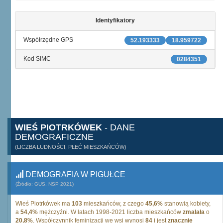
Identyfikatory
Współrzędne GPS
52.193333
18.959722
Kod SIMC
0284351
WIEŚ PIOTRKÓWEK
- DANE
DEMOGRAFICZNE
(LICZBA LUDNOŚCI, PŁEĆ MIESZKAŃCÓW)
DEMOGRAFIA W PIGUŁCE
(Źródło: GUS, NSP 2021)
Wieś Piotrkówek ma
103
mieszkańców, z czego
45,6%
stanowią kobiety,
a
54,4%
mężczyźni. W latach 1998-2021 liczba mieszkańców
zmalała
o
20,8%
. Współczynnik feminizacji we wsi wynosi
84
i jest
znacznie