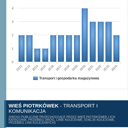
4
3
2
1
0
2015
2012
2022
2019
2013
2016
2023
2020
2017
2014
2024
2018
2021
Transport i gospodarka magazynowa
WIEŚ PIOTRKÓWEK
- TRANSPORT I
KOMUNIKACJA
(DROGI PUBLICZNE PRZECHODZĄCE PRZEZ WIEŚ PIOTRKÓWEK I ICH
KATEGORIE, PRZEBIEG DRÓG, LINIE KOLEJOWE, STACJE KOLEJOWE,
PRZEBIEG LINII KOLEJOWYCH)