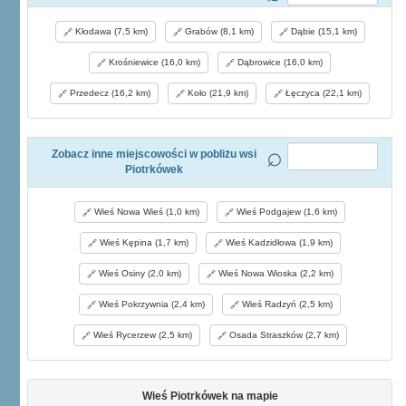
Kłodawa (7,5 km)
Grabów (8,1 km)
Dąbie (15,1 km)
Krośniewice (16,0 km)
Dąbrowice (16,0 km)
Przedecz (16,2 km)
Koło (21,9 km)
Łęczyca (22,1 km)
Zobacz inne miejscowości w pobliżu wsi
Piotrkówek
Wieś Nowa Wieś (1,0 km)
Wieś Podgajew (1,6 km)
Wieś Kępina (1,7 km)
Wieś Kadzidłowa (1,9 km)
Wieś Osiny (2,0 km)
Wieś Nowa Wioska (2,2 km)
Wieś Pokrzywnia (2,4 km)
Wieś Radzyń (2,5 km)
Wieś Rycerzew (2,5 km)
Osada Straszków (2,7 km)
Wieś Piotrkówek na mapie