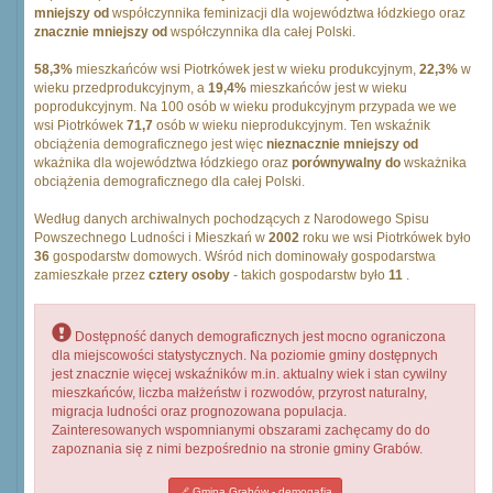
mniejszy od
współczynnika feminizacji dla województwa łódzkiego oraz
znacznie mniejszy od
współczynnika dla całej Polski.
58,3%
mieszkańców wsi Piotrkówek jest w wieku produkcyjnym,
22,3%
w
wieku przedprodukcyjnym, a
19,4%
mieszkańców jest w wieku
poprodukcyjnym. Na 100 osób w wieku produkcyjnym przypada we we
wsi Piotrkówek
71,7
osób w wieku nieprodukcyjnym. Ten wskaźnik
obciążenia demograficznego jest więc
nieznacznie mniejszy od
wkażnika dla województwa łódzkiego oraz
porównywalny do
wskażnika
obciążenia demograficznego dla całej Polski.
Według danych archiwalnych pochodzących z Narodowego Spisu
Powszechnego Ludności i Mieszkań w
2002
roku we wsi Piotrkówek było
36
gospodarstw domowych. Wśród nich dominowały gospodarstwa
zamieszkałe przez
cztery osoby
- takich gospodarstw było
11
.
Dostępność danych demograficznych jest mocno ograniczona
dla miejscowości statystycznych. Na poziomie gminy dostępnych
jest znacznie więcej wskaźników m.in. aktualny wiek i stan cywilny
mieszkańców, liczba małżeństw i rozwodów, przyrost naturalny,
migracja ludności oraz prognozowana populacja.
Zainteresowanych wspomnianymi obszarami zachęcamy do do
zapoznania się z nimi bezpośrednio na stronie gminy Grabów.
Gmina Grabów - demogafia