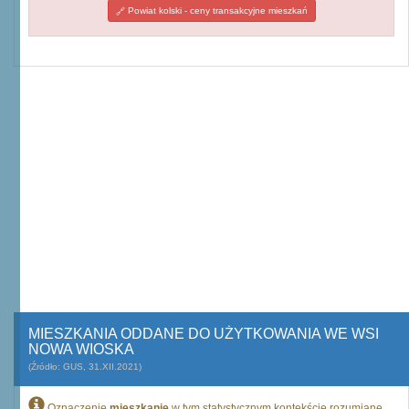
Powiat kolski - ceny transakcyjne mieszkań
MIESZKANIA ODDANE DO UŻYTKOWANIA WE WSI
NOWA WIOSKA
(Źródło: GUS, 31.XII.2021)
Oznaczenie
mieszkanie
w tym statystycznym kontekście rozumiane