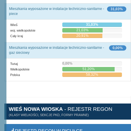
Mieszkania wyposażone w instalacje techniczno-sanitarne -
31,03%
piece
31,03%
Wieś
21,03%
woj. wielkopolskie
20,91%
Cały kraj
Mieszkania wyposażone w instalacje techniczno-sanitarne -
0,00%
gaz sieciowy
0,00%
Tutaj
51,20%
Wielkopolskie
58,32%
Polska
WIEŚ NOWA WIOSKA
- REJESTR REGON
(KLASY WIELKOŚCI, SEKCJE PKD, FORMY PRAWNE)