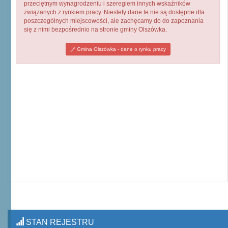
przeciętnym wynagrodzeniu i szeregiem innych wskaźników
związanych z rynkiem pracy. Niestety dane te nie są dostępne dla
poszczególnych miejscowości, ale zachęcamy do do zapoznania
się z nimi bezpośrednio na stronie gminy Olszówka.
Gmina Olszówka - dane o rynku pracy
STAN REJESTRU