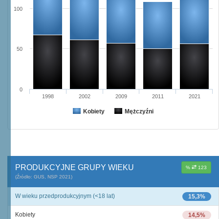
100
50
0
1998
2002
2009
2011
2021
Kobiety
Mężczyźni
PRODUKCYJNE GRUPY WIEKU
%
123
(Źródło: GUS, NSP 2021)
W wieku przedprodukcyjnym (<18 lat)
15,3%
Kobiety
14,5%