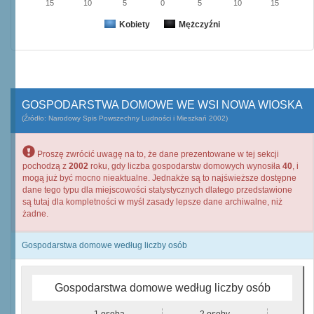
15
10
5
0
5
10
15
Kobiety
Mężczyźni
GOSPODARSTWA DOMOWE WE WSI NOWA WIOSKA
(Źródło: Narodowy Spis Powszechny Ludności i Mieszkań 2002)
Proszę zwrócić uwagę na to, że dane prezentowane w tej sekcji
pochodzą z
2002
roku, gdy liczba gospodarstw domowych wynosiła
40
, i
mogą już być mocno nieaktualne. Jednakże są to najświeższe dostępne
dane tego typu dla miejscowości statystycznych dlatego przedstawione
są tutaj dla kompletności w myśl zasady lepsze dane archiwalne, niż
żadne.
Gospodarstwa domowe według liczby osób
Gospodarstwa domowe według liczby osób