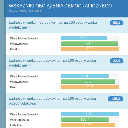
WSKAŹNIKI OBCIĄŻENIA DEMOGRAFICZNEGO
(Źródło: GUS, NSP 2021)
Ludność w wieku nieprodukcyjnym na 100 osób w wieku
56,3
produkcyjnym
56,3
Wieś Nowa Wioska
69,7
Województwo
70,8
Polska
Ludność w wieku poprodukcyjnym na 100 osób w wieku
32,4
produkcyjnym
32,4
Wieś Nowa Wioska
36,6
Województwo
39,5
Kraj
Ludność w wieku poprodukcyjnym na 100 osób w wieku
135,3
przedprodukcyjnym
135,3
Wieś Nowa Wioska
110,7
Wielkopolskie
126,0
Cały kraj