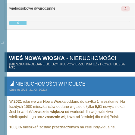
wieloosobowe dwurodzinne
4
4
WIEŚ NOWA WIOSKA
- NIERUCHOMOŚCI
(MIESZKANIA ODDANE DO UŻYTKU, POWIERZCHNIA UŻYTKOWA, LICZBA
IZB)
NIERUCHOMOŚCI W PIGUŁCE
(Źródło: GUS, 31.XII.2021)
W
2021
roku we wsi Nowa Wioska oddano do użytku
1
mieszkanie. Na
każdych 1000 mieszkańców oddano więc do użytku
9,01
nowych lokali.
Jest to wartość
znacznie większa od
wartości dla województwa
wielkopolskiego oraz
znacznie większa od
średniej dla całej Polski.
100,0%
mieszkań zostało przeznaczonych na cele indywidualne.