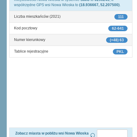
współrzędne GPS wsi Nowa Wioska to
(18.936667, 52.207500)
.
Liczba mieszkańców (2021)
111
Kod pocztowy
62-641
Numer kierunkowy
(+48) 63
Tablice rejestracyjne
PKL
Zobacz miasta w pobliżu wsi Nowa Wioska