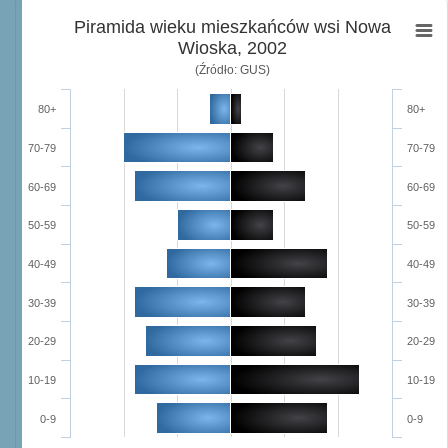
Piramida wieku mieszkańców wsi Nowa
Wioska, 2002
(Źródło: GUS)
80+
80+
70-79
70-79
60-69
60-69
50-59
50-59
40-49
40-49
30-39
30-39
20-29
20-29
10-19
10-19
0-9
0-9