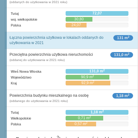
(oddanych do użytkowania w 2021 roku)
72,07
Tutaj
30,80
woj. wielkopolskie
24,07
Polska
2
Łączna powierzchnia użytkowa w lokalach oddanych do
131 m
użytkowania w 2021
2
Przeciętna powierzchnia użytkowa nieruchomości
131,0 m
(oddanej do użytkowania w 2021 roku)
2
131,0 m
Wieś Nowa Wioska
2
90,9 m
Województwo
2
92,9 m
Kraj
2
Powierzchnia budynku mieszkalnego na osobę
1,18 m
(oddanego do użytkowania w 2021 roku)
2
1,18 m
Tutaj
2
0,71 m
Wielkopolskie
2
0,57 m
Polska
2