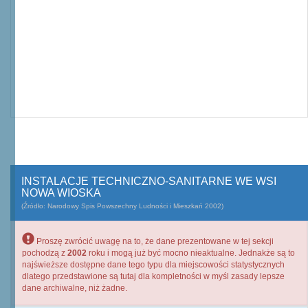
INSTALACJE TECHNICZNO-SANITARNE WE WSI
NOWA WIOSKA
(Źródło: Narodowy Spis Powszechny Ludności i Mieszkań 2002)
Proszę zwrócić uwagę na to, że dane prezentowane w tej sekcji
pochodzą z
2002
roku i mogą już być mocno nieaktualne. Jednakże są to
najświeższe dostępne dane tego typu dla miejscowości statystycznych
dlatego przedstawione są tutaj dla kompletności w myśl zasady lepsze
dane archiwalne, niż żadne.