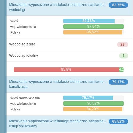
Mieszkania wyposażone w instalacje techniczno-sanitarne -
82,76%
wodociąg
82,76%
Wieś
97,84%
woj. wielkopolskie
95,62%
Polska
Wodociąg z sieci
23
Wodociąg lokalny
1
95,8%
4,2%
Mieszkania wyposażone w instalacje techniczno-sanitarne -
79,17%
kanalizacja
79,17%
Wieś Nowa Wioska
96,52%
woj. wielkopolskie
94,20%
Polska
Mieszkania wyposażone w instalacje techniczno-sanitarne -
65,52%
ustęp spłukiwany