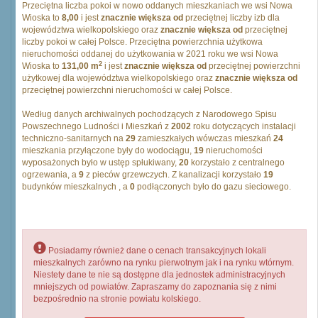
Przeciętna liczba pokoi w nowo oddanych mieszkaniach we wsi Nowa
Wioska to
8,00
i jest
znacznie większa od
przeciętnej liczby izb dla
województwa wielkopolskiego oraz
znacznie większa od
przeciętnej
liczby pokoi w całej Polsce. Przeciętna powierzchnia użytkowa
nieruchomości oddanej do użytkowania w 2021 roku we wsi Nowa
2
Wioska to
131,00 m
i jest
znacznie większa od
przeciętnej powierzchni
użytkowej dla województwa wielkopolskiego oraz
znacznie większa od
przeciętnej powierzchni nieruchomości w całej Polsce.
Według danych archiwalnych pochodzących z Narodowego Spisu
Powszechnego Ludności i Mieszkań z
2002
roku dotyczących instalacji
techniczno-sanitarnych na
29
zamieszkałych wówczas mieszkań
24
mieszkania przyłączone były do wodociągu,
19
nieruchomości
wyposażonych było w ustęp spłukiwany,
20
korzystało z centralnego
ogrzewania, a
9
z pieców grzewczych. Z kanalizacji korzystało
19
budynków mieszkalnych , a
0
podłączonych było do gazu sieciowego.
Posiadamy również dane o cenach transakcyjnych lokali
mieszkalnych zarówno na rynku pierwotnym jak i na rynku wtórnym.
Niestety dane te nie są dostępne dla jednostek administracyjnych
mniejszych od powiatów. Zapraszamy do zapoznania się z nimi
bezpośrednio na stronie powiatu kolskiego.