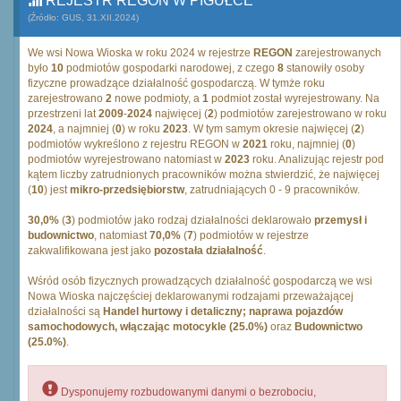
REJESTR REGON W PIGUŁCE
(Źródło: GUS, 31.XII.2024)
We wsi Nowa Wioska w roku 2024 w rejestrze
REGON
zarejestrowanych
było
10
podmiotów gospodarki narodowej, z czego
8
stanowiły osoby
fizyczne prowadzące działalność gospodarczą. W tymże roku
zarejestrowano
2
nowe podmioty, a
1
podmiot został wyrejestrowany. Na
przestrzeni lat
2009
-
2024
najwięcej (
2
) podmiotów zarejestrowano w roku
2024
, a najmniej (
0
) w roku
2023
. W tym samym okresie najwięcej (
2
)
podmiotów wykreślono z rejestru REGON w
2021
roku, najmniej (
0
)
podmiotów wyrejestrowano natomiast w
2023
roku. Analizując rejestr pod
kątem liczby zatrudnionych pracowników można stwierdzić, że najwięcej
(
10
) jest
mikro-przedsiębiorstw
, zatrudniających 0 - 9 pracowników.
30,0%
(
3
) podmiotów jako rodzaj działalności deklarowało
przemysł i
budownictwo
, natomiast
70,0%
(
7
) podmiotów w rejestrze
zakwalifikowana jest jako
pozostała działalność
.
Wśród osób fizycznych prowadzących działalność gospodarczą we wsi
Nowa Wioska najczęściej deklarowanymi rodzajami przeważającej
działalności są
Handel hurtowy i detaliczny; naprawa pojazdów
samochodowych, włączając motocykle (25.0%)
oraz
Budownictwo
(25.0%)
.
Dysponujemy rozbudowanymi danymi o bezrobociu,