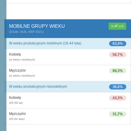
MOBILNE GRUPY WIEKU
%
123
(Źródło: GUS, NSP 2021)
W wieku produkcyjnym mobilnym (18-44 lata)
63,4%
Kobiety
56,7%
(w wieku mobilnym)
Mężczyźni
68,3%
(w wieku mobilnym)
W wieku produkcyjnym niemobilnym
36,6%
Kobiety
43,3%
(45-59 lat)
Mężczyźni
31,7%
(45-64 lata)