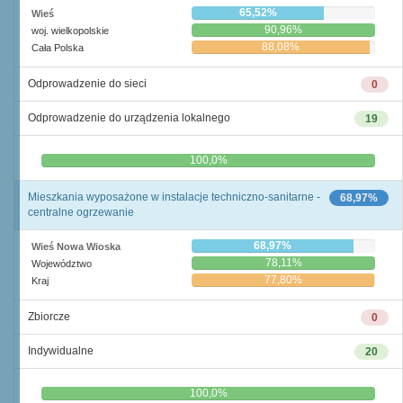
65,52%
Wieś
90,96%
woj. wielkopolskie
88,08%
Cała Polska
Odprowadzenie do sieci
0
Odprowadzenie do urządzenia lokalnego
19
0,0%
100,0%
Mieszkania wyposażone w instalacje techniczno-sanitarne -
68,97%
centralne ogrzewanie
68,97%
Wieś Nowa Wioska
78,11%
Województwo
77,80%
Kraj
Zbiorcze
0
Indywidualne
20
0,0%
100,0%