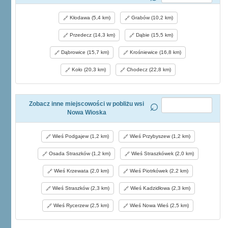
Kłodawa (5,4 km)
Grabów (10,2 km)
Przedecz (14,3 km)
Dąbie (15,5 km)
Dąbrowice (15,7 km)
Krośniewice (16,8 km)
Koło (20,3 km)
Chodecz (22,8 km)
Zobacz inne miejscowości w pobliżu wsi
Nowa Wioska
Wieś Podgajew (1,2 km)
Wieś Przybyszew (1,2 km)
Osada Straszków (1,2 km)
Wieś Straszkówek (2,0 km)
Wieś Krzewata (2,0 km)
Wieś Piotrkówek (2,2 km)
Wieś Straszków (2,3 km)
Wieś Kadzidłowa (2,3 km)
Wieś Rycerzew (2,5 km)
Wieś Nowa Wieś (2,5 km)