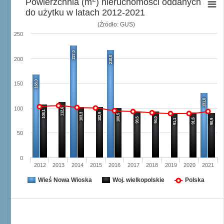
Powierzchnia (m
) nieruchomości oddanych
do użytku w latach 2012-2021
(Źródło: GUS)
250
227,0
218,0
200
168,0
150
131,0
100
112,6
108,1
103,3
102,9
100,5
93,5
94,0
91,6
91,1
90,9
50
0
2012
2013
2014
2015
2016
2017
2018
2019
2020
2021
Wieś Nowa Wioska
Woj. wielkopolskie
Polska