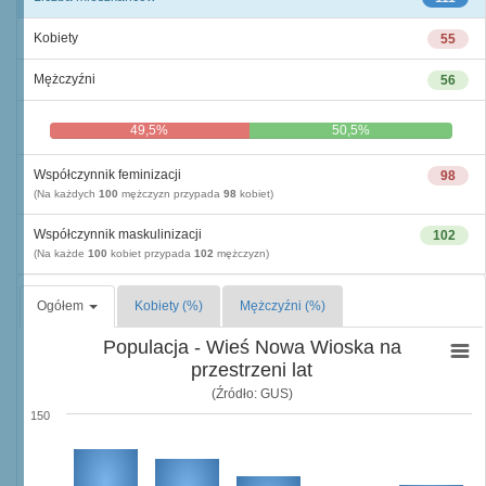
Kobiety
55
Mężczyźni
56
49,5%
50,5%
Współczynnik feminizacji
98
(Na każdych
100
mężczyzn przypada
98
kobiet)
Współczynnik maskulinizacji
102
(Na każde
100
kobiet przypada
102
mężczyzn)
Ogółem
Kobiety (%)
Mężczyźni (%)
Populacja - Wieś Nowa Wioska na
przestrzeni lat
(Źródło: GUS)
150