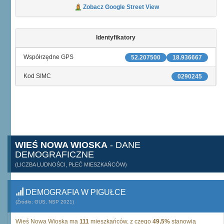
Zobacz Google Street View
Identyfikatory
Współrzędne GPS
52.207500
18.936667
Kod SIMC
0290245
WIEŚ NOWA WIOSKA
- DANE
DEMOGRAFICZNE
(LICZBA LUDNOŚCI, PŁEĆ MIESZKAŃCÓW)
DEMOGRAFIA W PIGUŁCE
(Źródło: GUS, NSP 2021)
Wieś Nowa Wioska ma
111
mieszkańców, z czego
49,5%
stanowią