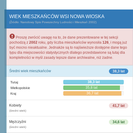
WIEK MIESZKAŃCÓW WSI NOWA WIOSKA
(Źródło: Narodowy Spis Powszechny Ludności i Mieszkań 2002)
Proszę zwrócić uwagę na to, że dane prezentowane w tej sekcji
pochodzą z
2002
roku, gdy liczba mieszkańców wynosiła
126
, i mogą już
być mocno nieaktualne. Jednakże są to najświeższe dostępne dane tego
typu dla miejscowości statystycznych dlatego przedstawione są tutaj dla
kompletności w myśl zasady lepsze dane archiwalne, niż żadne.
Średni wiek mieszkańców
38,3 lat
38,3 lat
Tutaj
35,8 lat
Wielkopolskie
36,7 lat
Kraj
Kobiety
41,7 lat
(średni wiek)
Mężczyźni
34,6 lat
(średni wiek)