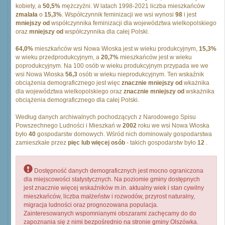
kobiety, a
50,5%
mężczyźni. W latach 1998-2021 liczba mieszkańców
zmalała
o
15,3%
. Współczynnik feminizacji we wsi wynosi
98
i jest
mniejszy od
współczynnika feminizacji dla województwa wielkopolskiego
oraz
mniejszy od
współczynnika dla całej Polski.
64,0%
mieszkańców wsi Nowa Wioska jest w wieku produkcyjnym,
15,3%
w wieku przedprodukcyjnym, a
20,7%
mieszkańców jest w wieku
poprodukcyjnym. Na 100 osób w wieku produkcyjnym przypada we we
wsi Nowa Wioska
56,3
osób w wieku nieprodukcyjnym. Ten wskaźnik
obciążenia demograficznego jest więc
znacznie mniejszy od
wkażnika
dla województwa wielkopolskiego oraz
znacznie mniejszy od
wskażnika
obciążenia demograficznego dla całej Polski.
Według danych archiwalnych pochodzących z Narodowego Spisu
Powszechnego Ludności i Mieszkań w
2002
roku we wsi Nowa Wioska
było
40
gospodarstw domowych. Wśród nich dominowały gospodarstwa
zamieszkałe przez
pięc lub więcej osób
- takich gospodarstw było
12
.
Dostępność danych demograficznych jest mocno ograniczona
dla miejscowości statystycznych. Na poziomie gminy dostępnych
jest znacznie więcej wskaźników m.in. aktualny wiek i stan cywilny
mieszkańców, liczba małżeństw i rozwodów, przyrost naturalny,
migracja ludności oraz prognozowana populacja.
Zainteresowanych wspomnianymi obszarami zachęcamy do do
zapoznania się z nimi bezpośrednio na stronie gminy Olszówka.