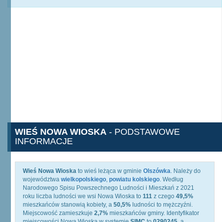
WIEŚ NOWA WIOSKA
- PODSTAWOWE
INFORMACJE
Wieś Nowa Wioska
to wieś leżąca w gminie
Olszówka
. Należy do
województwa
wielkopolskiego
,
powiatu kolskiego
. Według
Narodowego Spisu Powszechnego Ludności i Mieszkań z 2021
roku liczba ludności we wsi Nowa Wioska to
111
z czego
49,5%
mieszkańców stanowią kobiety, a
50,5%
ludności to mężczyźni.
Miejscowość zamieszkuje
2,7%
mieszkańców gminy. Identyfikator
miejscowości Nowa Wioska w systemie
SIMC
to
0290245
, a