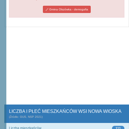
Gmina Olszówka - demogafia
LICZBA I PŁEĆ MIESZKAŃCÓW WSI NOWA WIOSKA
(Źródło: GUS, NSP 2021)
Liczba mieszkańców
111