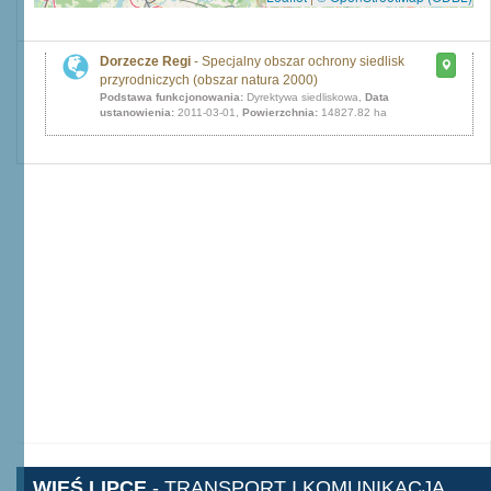
Dorzecze Regi
- Specjalny obszar ochrony siedlisk
przyrodniczych (obszar natura 2000)
Podstawa funkcjonowania:
Dyrektywa siedliskowa,
Data
ustanowienia:
2011-03-01,
Powierzchnia:
14827.82 ha
WIEŚ LIPCE
- TRANSPORT I KOMUNIKACJA