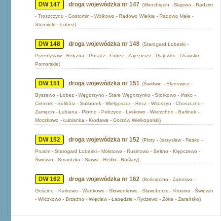
DW 147
droga wojewódzka nr 147
(Wierzbięcin - Słajsino - Radzim
- Troszczyno - Gostomin - Wołkowo - Radowo Wielkie - Radowo Małe -
Strzmiele - Łobez)
DW 148
droga wojewódzka nr 148
(Starogard Łobeski -
Przemysław - Bełczna - Poradz - Łobez - Zajezierze - Gajewko - Drawsko
Pomorskie)
DW 151
droga wojewódzka nr 151
(Świdwin - Słonowice -
Byszewo - Łobez - Węgorzyno - Stare Węgorzynko - Storkowo - Ińsko -
Ciemnik - Sulibórz - Suliborek - Wielgoszcz - Recz - Witoszyn - Choszczno -
Zamęcin - Lubiana - Płotno - Pełczyce - Łyskowo - Wierzchno - Barlinek -
Moczkowo - Łubianka - Kłodawa - Gorzów Wielkopolski)
DW 152
droga wojewódzka nr 152
(Płoty - Jarzysław - Resko -
Prusim - Starogard Łobeski - Mołstowo - Rusinowo - Bełtno - Klępczewo -
Świdwin - Smardzko - Sława - Redło - Buślary)
DW 162
droga wojewódzka nr 162
(Rościęcino - Ząbrowo -
Gościno - Karkowo - Wartkowo - Słowenkowo - Sławoborze - Krosino - Świdwin
- Wilczkowo - Brzeżno - Więcław - Łabędzie - Rydzewo - Żółte - Zarańsko)