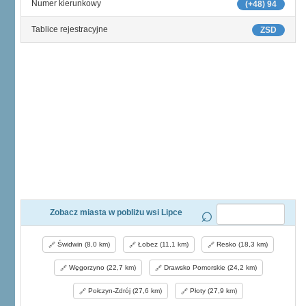
Numer kierunkowy
(+48) 94
Tablice rejestracyjne
ZSD
Zobacz miasta w pobliżu wsi Lipce
Świdwin (8,0 km)
Łobez (11,1 km)
Resko (18,3 km)
Węgorzyno (22,7 km)
Drawsko Pomorskie (24,2 km)
Połczyn-Zdrój (27,6 km)
Płoty (27,9 km)