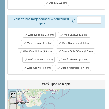
Dobra (29,1 km)
Zobacz inne miejscowości w pobliżu wsi
Lipce
Wieś Klępnica (2,3 km)
Wieś Łąkowo (3,1 km)
Wieś Oparzno (3,2 km)
Wieś Słonowice (3,3 km)
Wieś Gola Dolna (3,9 km)
Osada Gola Górna (4,0 km)
Wieś Worowo (4,2 km)
Wieś Półchleb (4,2 km)
Wieś Osowo (4,3 km)
Osada Naćmierz (4,7 km)
Wieś Lipce na mapie