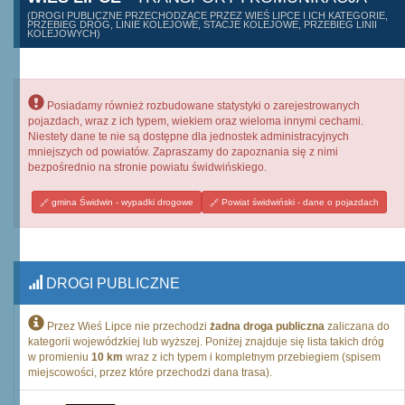
(DROGI PUBLICZNE PRZECHODZĄCE PRZEZ WIEŚ LIPCE I ICH KATEGORIE,
PRZEBIEG DRÓG, LINIE KOLEJOWE, STACJE KOLEJOWE, PRZEBIEG LINII
KOLEJOWYCH)
Posiadamy również rozbudowane statystyki o zarejestrowanych
pojazdach, wraz z ich typem, wiekiem oraz wieloma innymi cechami.
Niestety dane te nie są dostępne dla jednostek administracyjnych
mniejszych od powiatów. Zapraszamy do zapoznania się z nimi
bezpośrednio na stronie powiatu świdwińskiego.
gmina Świdwin - wypadki drogowe
Powiat świdwiński - dane o pojazdach
DROGI PUBLICZNE
Przez Wieś Lipce nie przechodzi
żadna droga publiczna
zaliczana do
kategorii wojewódzkiej lub wyższej. Poniżej znajduje się lista takich dróg
w promieniu
10 km
wraz z ich typem i kompletnym przebiegiem (spisem
miejscowości, przez które przechodzi dana trasa).