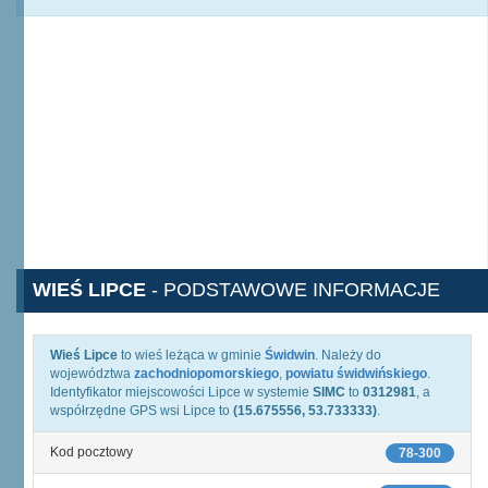
WIEŚ LIPCE
- PODSTAWOWE INFORMACJE
Wieś Lipce
to wieś leżąca w gminie
Świdwin
. Należy do
województwa
zachodniopomorskiego
,
powiatu świdwińskiego
.
Identyfikator miejscowości Lipce w systemie
SIMC
to
0312981
, a
współrzędne GPS wsi Lipce to
(15.675556, 53.733333)
.
Kod pocztowy
78-300