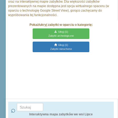
oraz na interaktywnej mapie zabytków. Dla większości zabytków
prezentowanych na mapie dostępna jest opcja wirtualnego spaceru (w
oparciu o technologię Google Street View), gorąco zachęcamy do
wypróbowania tej funkcjonalności.
Pokaż/ukryj zabytki w oparciu o kategorię:
Ukryj
(1)
Zabytki archeologiczne
Ukryj
(1)
Zabytki nieruchome
Interaktywna mapa zabytków we wsi Lipce