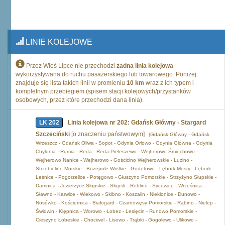
LINIE KOLEJOWE
Przez Wieś Lipce nie przechodzi
żadna linia kolejowa
wykorzystywana do ruchu pasażerskiego lub towarowego. Poniżej
znajduje się lista takich linii w promieniu
10 km
wraz z ich typem i
kompletnym przebiegiem (spisem stacji kolejowych/przystanków
osobowych, przez które przechodzi dana linia).
LK 202
Linia kolejowa nr 202: Gdańsk Główny - Stargard
Szczeciński
[o znaczeniu państwowym]
(Gdańsk Główny - Gdańsk
Wrzeszcz - Gdańsk Oliwa - Sopot - Gdynia Orłowo - Gdynia Główna - Gdynia
Chylonia - Rumia - Reda - Reda Pieleszewo - Wejherowo Śmiechowo -
Wejherowo Nanice - Wejherowo - Gościcino Wejherowskie - Luzino -
Strzebielino Morskie - Bożepole Wielkie - Godętowo - Lębork Mosty - Lębork -
Leśnice - Pogorzelice - Potęgowo - Głuszyno Pomorskie - Strzyżyno Słupskie -
Damnica - Jezierzyce Słupskie - Słupsk - Reblino - Sycewice - Wrześnica -
Sławno - Karwice - Wiekowo - Skibno - Koszalin - Niekłonice - Dunowo -
Nosówko - Kościernica - Białogard - Czarnowęsy Pomorskie - Rąbino - Nielep -
Świdwin - Klępnica - Worowo - Łobez - Lesięcin - Runowo Pomorskie -
Cieszyno Łobeskie - Chociwel - Lisowo - Trąbki - Gogolewo - Ulikowo -