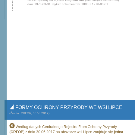
dnia 1978-03-31, wykaz dokumentów: 1003 z 1978-03-31
FORMY OCHRONY PRZYRODY WE WSI LIPCE
(Źródło: CRFOP, 30.VI.2017)
Według danych Centralnego Rejestru From Ochrony Przyrody
(
CRFOP
) z dnia 30.06.2017 na obszarze wsi Lipce znajduje się
jedna