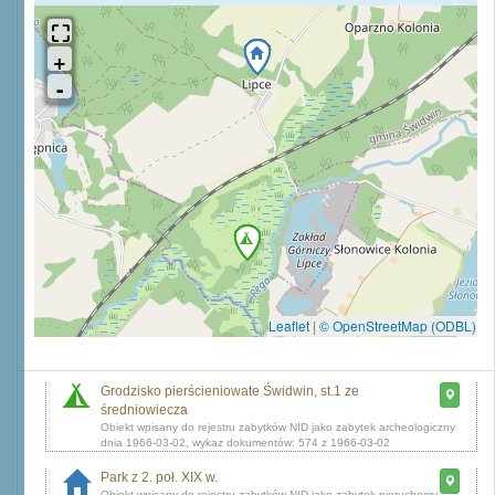
Leaflet
|
© OpenStreetMap (ODBL)
Grodzisko pierścieniowate Świdwin, st.1 ze
średniowiecza
dnia 1966-03-02, wykaz dokumentów: 574 z 1966-03-02
Park z 2. poł. XIX w.