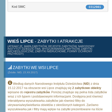
Kod SIMC
0312981
WIEŚ LIPCE
- ZABYTKI I ATRAKCJE
(ATRAKCJE, MAPA ZABYTKÓW, REJESTR ZABYTKÓW, NARODOWY
INSTYTUT DZIEDZICTWA, WYSZUKIWARKA ZABYTKÓW, ZABYTKI
ARCHEOLOGICZNE, ZABYTKI NIERUCHOME, FORMY OCHRONY
PRZYRODY)
ZABYTKI WE WSI LIPCE
(Źródło: NID, 15.XII.2017)
Według danych Narodowego Instytutu Dziedzictwa (
NID
) z dnia
15.12.2017 na obszarze wsi Lipce znajdują się
2 zabytkowe obiekty
wpisane do
rejestru zabytków
. Poniżej znajduje się pełna lista zabytków
wraz z ich typem i podstawowymi informacjami. Dostępna jest również
interaktywna wyszukiwarka zabytków jak również filtry do
ukrywania/wyświetlania obiektów z określonych kategorii. Zarówno
wyszukiwarka jak i filtry mają wpływ na zabytki prezentowane na liście