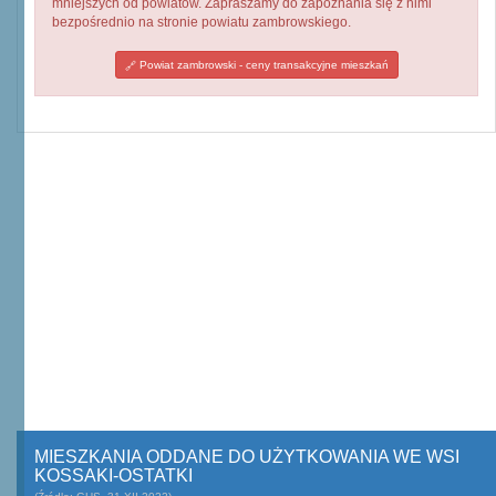
mniejszych od powiatów. Zapraszamy do zapoznania się z nimi
bezpośrednio na stronie powiatu zambrowskiego.
Powiat zambrowski - ceny transakcyjne mieszkań
MIESZKANIA ODDANE DO UŻYTKOWANIA WE WSI
KOSSAKI-OSTATKI