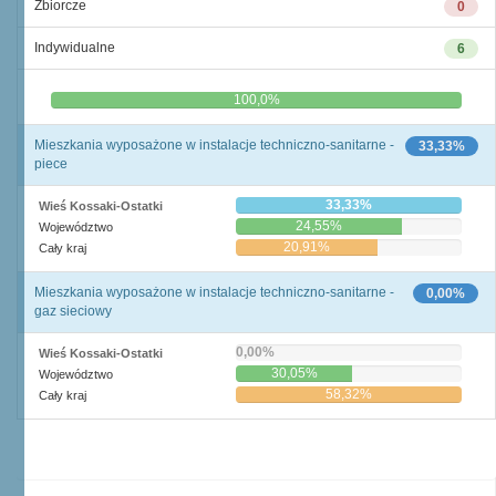
Zbiorcze
0
Indywidualne
6
0,0%
100,0%
Mieszkania wyposażone w instalacje techniczno-sanitarne -
33,33%
piece
33,33%
Wieś Kossaki-Ostatki
24,55%
Województwo
20,91%
Cały kraj
Mieszkania wyposażone w instalacje techniczno-sanitarne -
0,00%
gaz sieciowy
0,00%
Wieś Kossaki-Ostatki
30,05%
Województwo
58,32%
Cały kraj