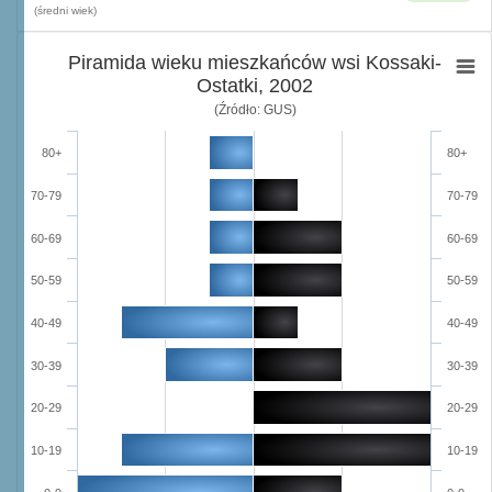
(średni wiek)
Piramida wieku mieszkańców wsi Kossaki-
Ostatki, 2002
(Źródło: GUS)
80+
80+
70-79
70-79
60-69
60-69
50-59
50-59
40-49
40-49
30-39
30-39
20-29
20-29
10-19
10-19