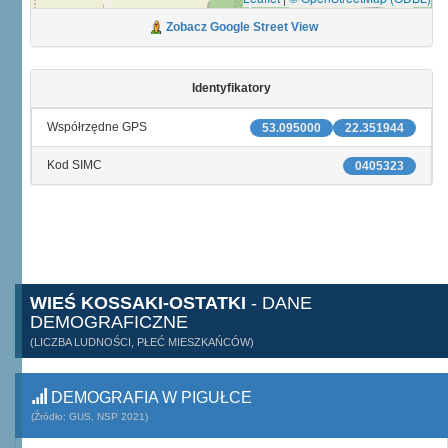
Zobacz Google Street View
Identyfikatory
Współrzędne GPS
53.095000
22.351944
Kod SIMC
0405323
WIEŚ KOSSAKI-OSTATKI
- DANE
DEMOGRAFICZNE
(LICZBA LUDNOŚCI, PŁEĆ MIESZKAŃCÓW)
DEMOGRAFIA W PIGUŁCE
(Źródło: GUS, NSP 2021)