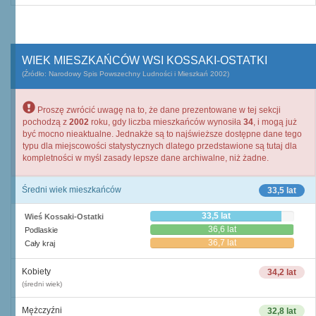
WIEK MIESZKAŃCÓW WSI KOSSAKI-OSTATKI
(Źródło: Narodowy Spis Powszechny Ludności i Mieszkań 2002)
Proszę zwrócić uwagę na to, że dane prezentowane w tej sekcji
pochodzą z
2002
roku, gdy liczba mieszkańców wynosiła
34
, i mogą już
być mocno nieaktualne. Jednakże są to najświeższe dostępne dane tego
typu dla miejscowości statystycznych dlatego przedstawione są tutaj dla
kompletności w myśl zasady lepsze dane archiwalne, niż żadne.
Średni wiek mieszkańców
33,5 lat
33,5 lat
Wieś Kossaki-Ostatki
36,6 lat
Podlaskie
36,7 lat
Cały kraj
Kobiety
34,2 lat
(średni wiek)
Mężczyźni
32,8 lat