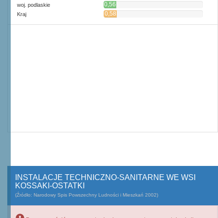
0,56
woj. podlaskie
2
m
0,58
Kraj
2
m
INSTALACJE TECHNICZNO-SANITARNE WE WSI
KOSSAKI-OSTATKI
(Źródło: Narodowy Spis Powszechny Ludności i Mieszkań 2002)