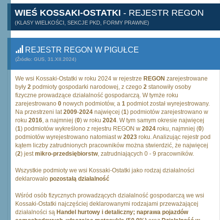
WIEŚ KOSSAKI-OSTATKI
- REJESTR REGON
(KLASY WIELKOŚCI, SEKCJE PKD, FORMY PRAWNE)
REJESTR REGON W PIGUŁCE
(Źródło: GUS, 31.XII.2024)
We wsi Kossaki-Ostatki w roku 2024 w rejestrze
REGON
zarejestrowane
były
2
podmioty gospodarki narodowej, z czego
2
stanowiły osoby
fizyczne prowadzące działalność gospodarczą. W tymże roku
zarejestrowano
0
nowych podmiotów, a
1
podmiot został wyrejestrowany.
Na przestrzeni lat
2009
-
2024
najwięcej (
1
) podmiotów zarejestrowano w
roku
2016
, a najmniej (
0
) w roku
2024
. W tym samym okresie najwięcej
(
1
) podmiotów wykreślono z rejestru REGON w
2024
roku, najmniej (
0
)
podmiotów wyrejestrowano natomiast w
2023
roku. Analizując rejestr pod
kątem liczby zatrudnionych pracowników można stwierdzić, że najwięcej
(
2
) jest
mikro-przedsiębiorstw
, zatrudniających 0 - 9 pracowników.
Wszystkie podmioty we wsi Kossaki-Ostatki jako rodzaj działalności
deklarowało
pozostałą działalność
Wśród osób fizycznych prowadzących działalność gospodarczą we wsi
Kossaki-Ostatki najczęściej deklarowanymi rodzajami przeważającej
działalności są
Handel hurtowy i detaliczny; naprawa pojazdów