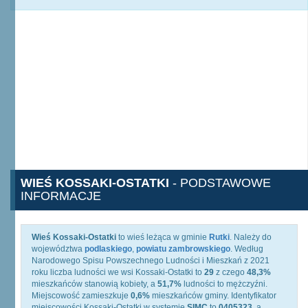
WIEŚ KOSSAKI-OSTATKI
- PODSTAWOWE
INFORMACJE
Wieś Kossaki-Ostatki
to wieś leżąca w gminie
Rutki
. Należy do
województwa
podlaskiego
,
powiatu zambrowskiego
. Według
Narodowego Spisu Powszechnego Ludności i Mieszkań z 2021
roku liczba ludności we wsi Kossaki-Ostatki to
29
z czego
48,3%
mieszkańców stanowią kobiety, a
51,7%
ludności to mężczyźni.
Miejscowość zamieszkuje
0,6%
mieszkańców gminy. Identyfikator
miejscowości Kossaki-Ostatki w systemie
SIMC
to
0405323
, a