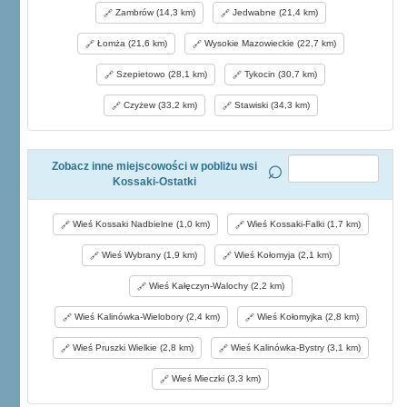
Zambrów (14,3 km)
Jedwabne (21,4 km)
Łomża (21,6 km)
Wysokie Mazowieckie (22,7 km)
Szepietowo (28,1 km)
Tykocin (30,7 km)
Czyżew (33,2 km)
Stawiski (34,3 km)
Zobacz inne miejscowości w pobliżu wsi
Kossaki-Ostatki
Wieś Kossaki Nadbielne (1,0 km)
Wieś Kossaki-Falki (1,7 km)
Wieś Wybrany (1,9 km)
Wieś Kołomyja (2,1 km)
Wieś Kałęczyn-Walochy (2,2 km)
Wieś Kalinówka-Wielobory (2,4 km)
Wieś Kołomyjka (2,8 km)
Wieś Pruszki Wielkie (2,8 km)
Wieś Kalinówka-Bystry (3,1 km)
Wieś Mieczki (3,3 km)