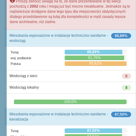
Proszę zwrócić uwagę na to, że dane prezentowane w tej sekcji
pochodzą z
2002
roku i mogą już być mocno nieaktualne. Jednakże są to
najświeższe dostępne dane tego typu dla miejscowości statystycznych
dlatego przedstawione są tutaj dla kompletności w myśl zasady lepsze
dane archiwalne, niż żadne.
Mieszkania wyposażone w instalacje techniczno-sanitarne -
88,89%
wodociąg
88,89%
Tutaj
91,76%
woj. podlaskie
95,62%
Polska
Wodociąg z sieci
0
Wodociąg lokalny
8
0,0%
100,0%
Mieszkania wyposażone w instalacje techniczno-sanitarne -
87,50%
kanalizacja
87,50%
Tutaj