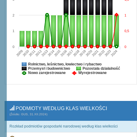
2
1
1
0,5
0
0
2009
2010
2011
2012
2013
2014
2015
2016
2017
2018
2019
2020
2021
2022
2023
2024
Rolnictwo, leśnictwo, łowiectwo i rybactwo
Przemysł i budownictwo
Pozostała działalność
Nowo zarejestrowane
Wyrejestrowane
PODMIOTY WEDŁUG KLAS WIELKOŚCI
(Źródło: GUS, 31.XII.2024)
Rozkład podmiotów gospodarki narodowej według klas wielkości