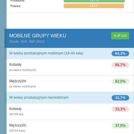
127,8
Podlaskie
126,0
Polska
MOBILNE GRUPY WIEKU
%
123
(Źródło: GUS, NSP 2021)
W wieku produkcyjnym mobilnym (18-44 lata)
64,3%
Kobiety
66,7%
(w wieku mobilnym)
Mężczyźni
62,5%
(w wieku mobilnym)
W wieku produkcyjnym niemobilnym
35,7%
Kobiety
33,3%
(45-59 lat)
Mężczyźni
37,5%
(45-64 lata)