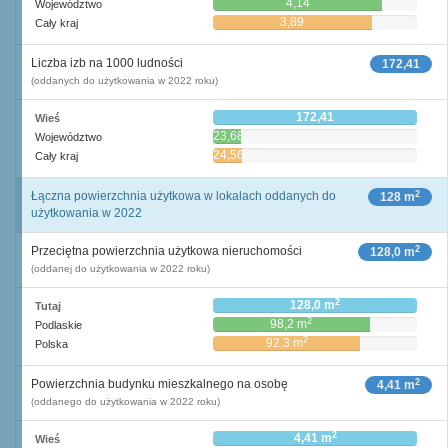
4,14
Województwo
3,89
Cały kraj
Liczba izb na 1000 ludności
172,41
(oddanych do użytkowania w 2022 roku)
172,41
Wieś
23,68
Województwo
24,56
Cały kraj
2
Łączna powierzchnia użytkowa w lokalach oddanych do
128 m
użytkowania w 2022
2
Przeciętna powierzchnia użytkowa nieruchomości
128,0 m
(oddanej do użytkowania w 2022 roku)
2
128,0 m
Tutaj
2
98,2 m
Podlaskie
2
92,3 m
Polska
2
Powierzchnia budynku mieszkalnego na osobę
4,41 m
(oddanego do użytkowania w 2022 roku)
2
4,41 m
Wieś