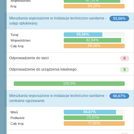
87,51%
Województwo
94,20%
Kraj
Mieszkania wyposażone w instalacje techniczno-sanitarne -
55,56%
ustęp spłukiwany
55,56%
Tutaj
82,84%
Województwo
88,08%
Cały kraj
Odprowadzenie do sieci
0
Odprowadzenie do urządzenia lokalnego
5
0,0%
100,0%
Mieszkania wyposażone w instalacje techniczno-sanitarne -
66,67%
centralne ogrzewanie
66,67%
Wieś
75,07%
Podlaskie
77,80%
Cały kraj