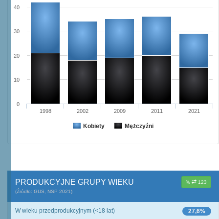
40
30
20
10
0
1998
2002
2009
2011
2021
Kobiety
Mężczyźni
PRODUKCYJNE GRUPY WIEKU
%
123
(Źródło: GUS, NSP 2021)
W wieku przedprodukcyjnym (<18 lat)
27,6%