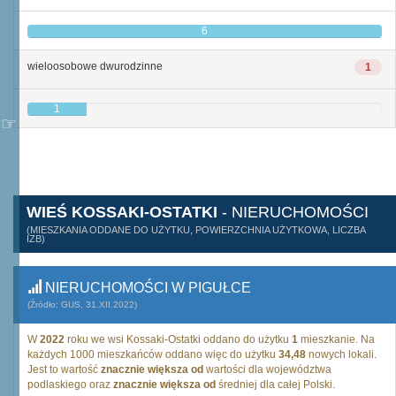
6
wieloosobowe dwurodzinne
1
1
WIEŚ KOSSAKI-OSTATKI
- NIERUCHOMOŚCI
(MIESZKANIA ODDANE DO UŻYTKU, POWIERZCHNIA UŻYTKOWA, LICZBA
IZB)
NIERUCHOMOŚCI W PIGUŁCE
(Źródło: GUS, 31.XII.2022)
W
2022
roku we wsi Kossaki-Ostatki oddano do użytku
1
mieszkanie. Na
każdych 1000 mieszkańców oddano więc do użytku
34,48
nowych lokali.
Jest to wartość
znacznie większa od
wartości dla województwa
podlaskiego oraz
znacznie większa od
średniej dla całej Polski.