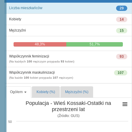
Liczba mieszkańców
29
Kobiety
14
Mężczyźni
15
48,3%
51,7%
Współczynnik feminizacji
93
(Na każdych
100
mężczyzn przypada
93
kobiet)
Współczynnik maskulinizacji
107
(Na każde
100
kobiet przypada
107
mężczyzn)
Ogółem
Kobiety (%)
Mężczyźni (%)
Populacja - Wieś Kossaki-Ostatki na
przestrzeni lat
(Źródło: GUS)
50