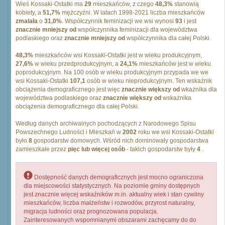
Wieś Kossaki-Ostatki ma
29
mieszkańców, z czego
48,3%
stanowią
kobiety, a
51,7%
mężczyźni. W latach 1998-2021 liczba mieszkańców
zmalała
o
31,0%
. Współczynnik feminizacji we wsi wynosi
93
i jest
znacznie mniejszy od
współczynnika feminizacji dla województwa
podlaskiego oraz
znacznie mniejszy od
współczynnika dla całej Polski.
48,3%
mieszkańców wsi Kossaki-Ostatki jest w wieku produkcyjnym,
27,6%
w wieku przedprodukcyjnym, a
24,1%
mieszkańców jest w wieku
poprodukcyjnym. Na 100 osób w wieku produkcyjnym przypada we we
wsi Kossaki-Ostatki
107,1
osób w wieku nieprodukcyjnym. Ten wskaźnik
obciążenia demograficznego jest więc
znacznie większy od
wkażnika dla
województwa podlaskiego oraz
znacznie większy od
wskażnika
obciążenia demograficznego dla całej Polski.
Według danych archiwalnych pochodzących z Narodowego Spisu
Powszechnego Ludności i Mieszkań w
2002
roku we wsi Kossaki-Ostatki
było
8
gospodarstw domowych. Wśród nich dominowały gospodarstwa
zamieszkałe przez
pięc lub więcej osób
- takich gospodarstw były
4
.
Dostępność danych demograficznych jest mocno ograniczona
dla miejscowości statystycznych. Na poziomie gminy dostępnych
jest znacznie więcej wskaźników m.in. aktualny wiek i stan cywilny
mieszkańców, liczba małżeństw i rozwodów, przyrost naturalny,
migracja ludności oraz prognozowana populacja.
Zainteresowanych wspomnianymi obszarami zachęcamy do do