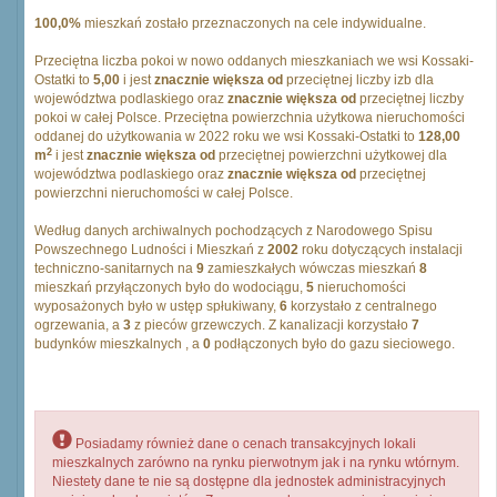
100,0%
mieszkań zostało przeznaczonych na cele indywidualne.
Przeciętna liczba pokoi w nowo oddanych mieszkaniach we wsi Kossaki-
Ostatki to
5,00
i jest
znacznie większa od
przeciętnej liczby izb dla
województwa podlaskiego oraz
znacznie większa od
przeciętnej liczby
pokoi w całej Polsce. Przeciętna powierzchnia użytkowa nieruchomości
oddanej do użytkowania w 2022 roku we wsi Kossaki-Ostatki to
128,00
2
m
i jest
znacznie większa od
przeciętnej powierzchni użytkowej dla
województwa podlaskiego oraz
znacznie większa od
przeciętnej
powierzchni nieruchomości w całej Polsce.
Według danych archiwalnych pochodzących z Narodowego Spisu
Powszechnego Ludności i Mieszkań z
2002
roku dotyczących instalacji
techniczno-sanitarnych na
9
zamieszkałych wówczas mieszkań
8
mieszkań przyłączonych było do wodociągu,
5
nieruchomości
wyposażonych było w ustęp spłukiwany,
6
korzystało z centralnego
ogrzewania, a
3
z pieców grzewczych. Z kanalizacji korzystało
7
budynków mieszkalnych , a
0
podłączonych było do gazu sieciowego.
Posiadamy również dane o cenach transakcyjnych lokali
mieszkalnych zarówno na rynku pierwotnym jak i na rynku wtórnym.
Niestety dane te nie są dostępne dla jednostek administracyjnych