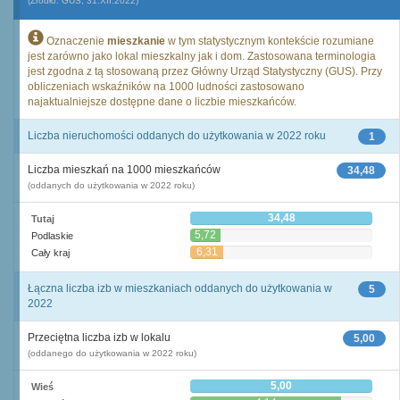
(Źródło: GUS, 31.XII.2022)
Oznaczenie
mieszkanie
w tym statystycznym kontekście rozumiane
jest zarówno jako lokal mieszkalny jak i dom. Zastosowana terminologia
jest zgodna z tą stosowaną przez Główny Urząd Statystyczny (GUS). Przy
obliczeniach wskaźników na 1000 ludności zastosowano
najaktualniejsze dostępne dane o liczbie mieszkańców.
Liczba nieruchomości oddanych do użytkowania w 2022 roku
1
Liczba mieszkań na 1000 mieszkańców
34,48
(oddanych do użytkowania w 2022 roku)
34,48
Tutaj
5,72
Podlaskie
6,31
Cały kraj
Łączna liczba izb w mieszkaniach oddanych do użytkowania w
5
2022
Przeciętna liczba izb w lokalu
5,00
(oddanego do użytkowania w 2022 roku)
5,00
Wieś