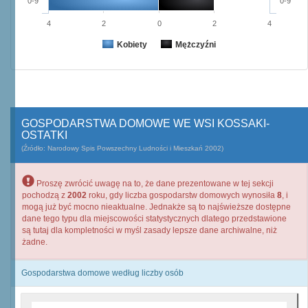
0-9
0-9
4
2
0
2
4
Kobiety
Mężczyźni
GOSPODARSTWA DOMOWE WE WSI KOSSAKI-
OSTATKI
(Źródło: Narodowy Spis Powszechny Ludności i Mieszkań 2002)
Proszę zwrócić uwagę na to, że dane prezentowane w tej sekcji
pochodzą z
2002
roku, gdy liczba gospodarstw domowych wynosiła
8
, i
mogą już być mocno nieaktualne. Jednakże są to najświeższe dostępne
dane tego typu dla miejscowości statystycznych dlatego przedstawione
są tutaj dla kompletności w myśl zasady lepsze dane archiwalne, niż
żadne.
Gospodarstwa domowe według liczby osób