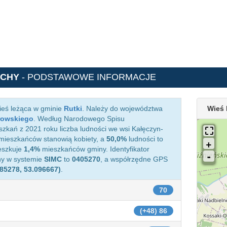
OCHY
- PODSTAWOWE INFORMACJE
ieś leżąca w gminie
Rutki
. Należy do województwa
Wieś 
rowskiego
. Według Narodowego Spisu
zkań z 2021 roku liczba ludności we wsi Kałęczyn-
ieszkańców stanowią kobiety, a
50,0%
ludności to
eszkuje
1,4%
mieszkańców gminy. Identyfikator
hy w systemie
SIMC
to
0405270
, a współrzędne GPS
385278, 53.096667)
.
70
(+48) 86