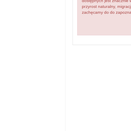
dostępnych jest znacznie 
przyrost naturalny, migr
zachęcamy do do zapoznani