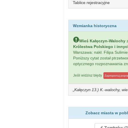
Tablice rejestracyjne
Wzmianka historyczna
Wieś Kałęczyn-Walochy
z
Królestwa Polskiego i inny
Warszawa: nakł. Filipa Sulim
Poniższy cytat został ptrzet
optycznego rozpoznawania z
Jeśli widzisz błędy
Zaproponuj popr
Kałęczyn 13.) K.-walochy, wie
Zobacz miasta w pobl