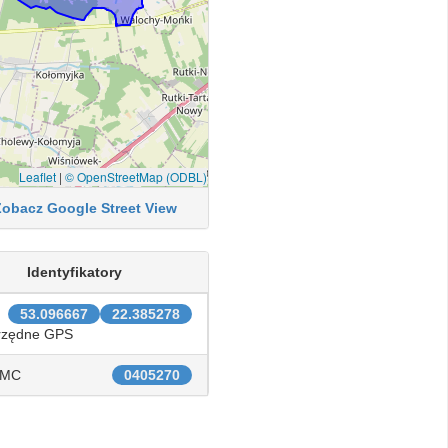
Leaflet
|
© OpenStreetMap (ODBL)
Zobacz Google Street View
Identyfikatory
53.096667
22.385278
rzędne GPS
IMC
0405270