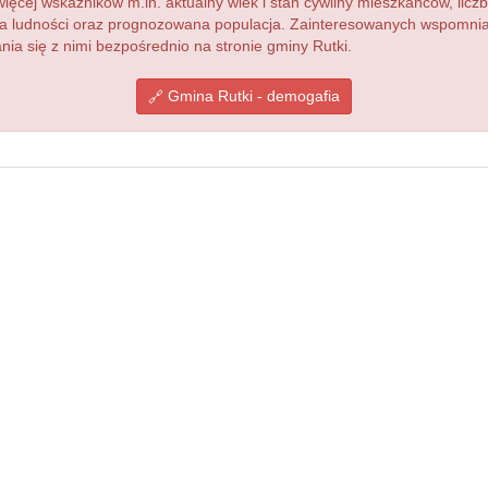
więcej wskaźników m.in. aktualny wiek i stan cywilny mieszkańców, lic
acja ludności oraz prognozowana populacja. Zainteresowanych wspomn
a się z nimi bezpośrednio na stronie gminy Rutki.
Gmina Rutki - demogafia