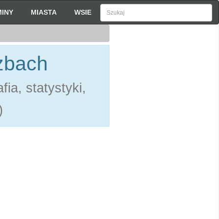
INY
MIASTA
WSIE
zbach
ia, statystyki,
)