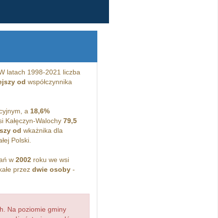
W latach 1998-2021 liczba
ejszy od
współczynnika
cyjnym, a
18,6%
si Kałęczyn-Walochy
79,5
szy od
wkażnika dla
ej Polski.
kań w
2002
roku we wsi
kałe przez
dwie osoby
-
h. Na poziomie gminy