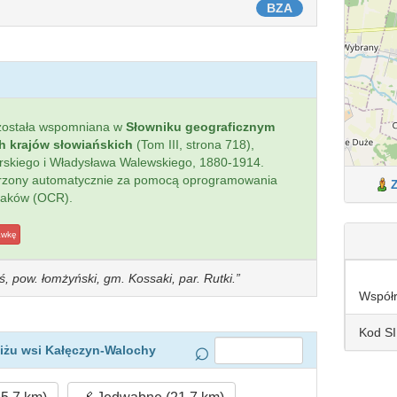
BZA
ostała wspomniana w
Słowniku geograficznym
ch krajów słowiańskich
(Tom III, strona 718),
ierskiego i Władysława Walewskiego, 1880-1914.
worzony automatycznie za pomocą oprogramowania
naków (OCR).
awkę
ś, pow. łomżyński, gm. Kossaki, par. Rutki.
Współ
Kod S
iżu wsi Kałęczyn-Walochy