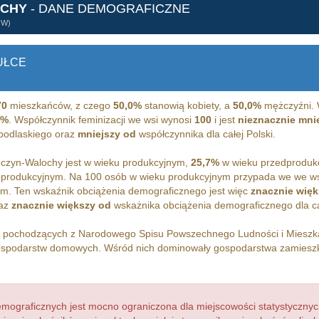
OCHY
- DANE DEMOGRAFICZNE
ÓW)
UŁCE
70
mieszkańców, z czego
50,0%
stanowią kobiety, a
50,0%
mężczyźni. 
7%
. Współczynnik feminizacji we wsi wynosi
100
i jest
nieznacznie mni
 podlaskiego oraz
mniejszy od
współczynnika dla całej Polski.
czyn-Walochy jest w wieku produkcyjnym,
25,7%
w wieku przedproduk
oprodukcyjnym. Na 100 osób w wieku produkcyjnym przypada we we w
m. Ten wskaźnik obciążenia demograficznego jest więc
znacznie więk
raz
znacznie większy od
wskażnika obciążenia demograficznego dla cał
h pochodzących z Narodowego Spisu Powszechnego Ludności i Miesz
spodarstw domowych. Wśród nich dominowały gospodarstwa zamiesz
ograficznych jest mocno ograniczona dla miejscowości statystycznyc