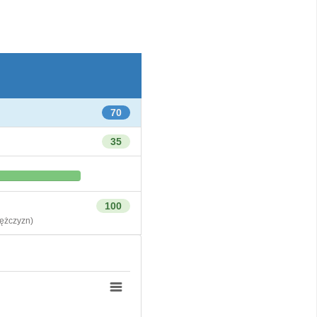
70
35
100
żczyzn)