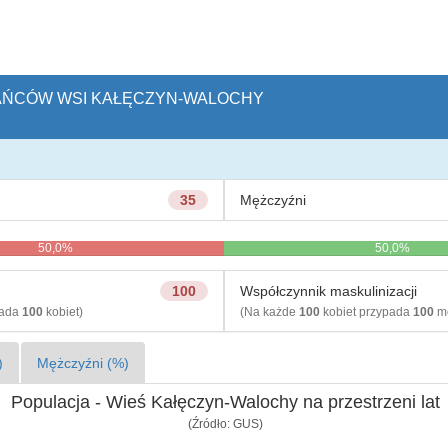
ZKAŃCÓW WSI KAŁĘCZYN-WALOCHY
35
Mężczyźni
50,0%
50,0%
100
Współczynnik maskulinizacji
pada
100
kobiet)
(Na każde
100
kobiet przypada
100
mę
)
Mężczyźni (%)
Populacja - Wieś Kałęczyn-Walochy na przestrzeni lat
(Źródło: GUS)