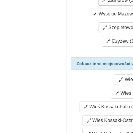
Zambrów (1
Wysokie Mazowie
Szepietowo
Czyżew (3
Zobacz inne miejscowości 
Wieś
Wieś 
Wieś Kossaki-Falki (
Wieś Kossaki-Ostat