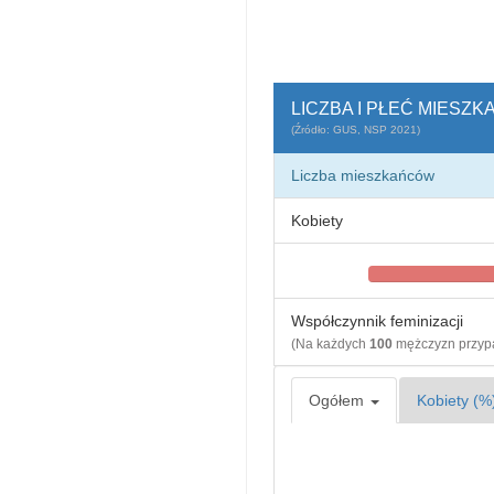
LICZBA I PŁEĆ MIES
(Źródło: GUS, NSP 2021)
Liczba mieszkańców
Kobiety
Współczynnik feminizacji
(Na każdych
100
mężczyzn przy
Ogółem
Kobiety (%