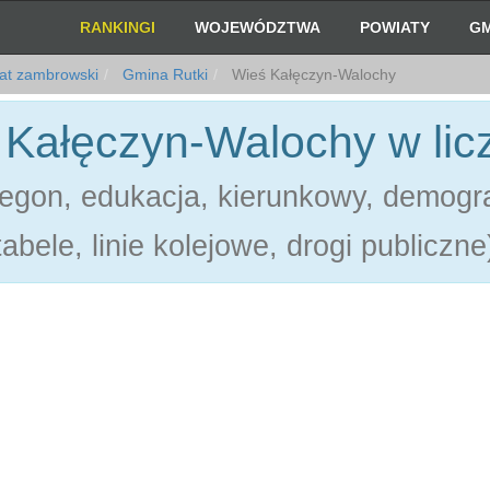
RANKINGI
WOJEWÓDZTWA
POWIATY
GM
at zambrowski
Gmina Rutki
Wieś Kałęczyn-Walochy
 Kałęczyn-Walochy w lic
gon, edukacja, kierunkowy, demograf
tabele, linie kolejowe, drogi publiczne