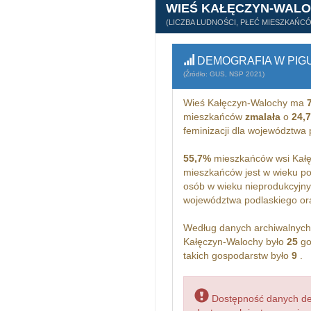
WIEŚ KAŁĘCZYN-WAL
(LICZBA LUDNOŚCI, PŁEĆ MIESZKAŃC
DEMOGRAFIA W PIG
(Źródło: GUS, NSP 2021)
Wieś Kałęczyn-Walochy ma
mieszkańców
zmalała
o
24,
feminizacji dla województwa
55,7%
mieszkańców wsi Kałę
mieszkańców jest w wieku p
osób w wieku nieprodukcyjny
województwa podlaskiego o
Według danych archiwalnyc
Kałęczyn-Walochy było
25
go
takich gospodarstw było
9
.
Dostępność danych dem