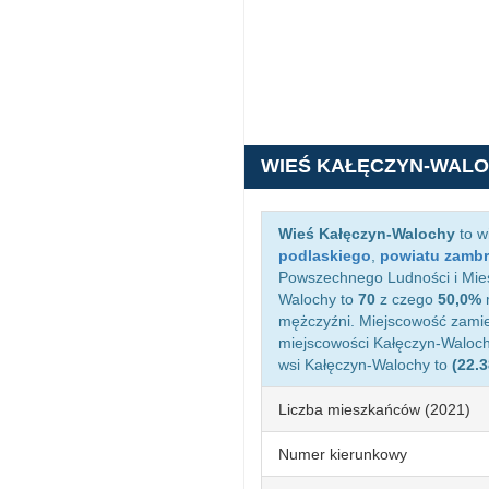
WIEŚ KAŁĘCZYN-WAL
Wieś Kałęczyn-Walochy
to w
podlaskiego
,
powiatu zamb
Powszechnego Ludności i Mies
Walochy to
70
z czego
50,0%
m
mężczyźni. Miejscowość zami
miejscowości Kałęczyn-Waloc
wsi Kałęczyn-Walochy to
(22.
Liczba mieszkańców (2021)
Numer kierunkowy