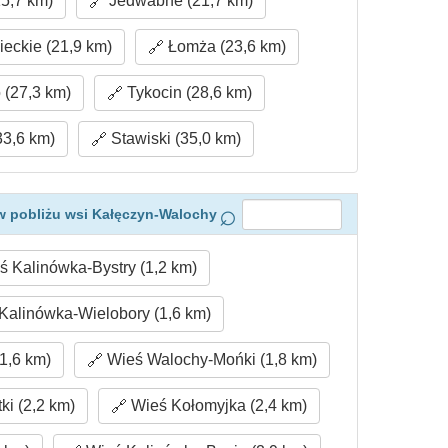
5,7 km)
Jedwabne (21,7 km)
ckie (21,9 km)
Łomża (23,6 km)
 (27,3 km)
Tykocin (28,6 km)
3,6 km)
Stawiski (35,0 km)
w pobliżu wsi Kałęczyn-Walochy
 Kalinówka-Bystry (1,2 km)
Kalinówka-Wielobory (1,6 km)
1,6 km)
Wieś Walochy-Mońki (1,8 km)
ki (2,2 km)
Wieś Kołomyjka (2,4 km)