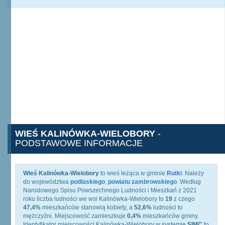
WIEŚ KALINÓWKA-WIELOBORY
-
PODSTAWOWE INFORMACJE
Wieś Kalinówka-Wielobory
to wieś leżąca w gminie
Rutki
. Należy
do województwa
podlaskiego
,
powiatu zambrowskiego
. Według
Narodowego Spisu Powszechnego Ludności i Mieszkań z 2021
roku liczba ludności we wsi Kalinówka-Wielobory to
19
z czego
47,4%
mieszkańców stanowią kobiety, a
52,6%
ludności to
mężczyźni. Miejscowość zamieszkuje
0,4%
mieszkańców gminy.
Identyfikator miejscowości Kalinówka-Wielobory w systemie
SIMC
to