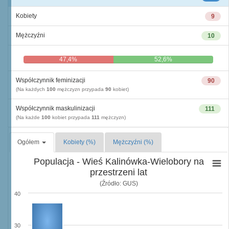
Kobiety
9
Mężczyźni
10
47,4%
52,6%
Współczynnik feminizacji
90
(Na każdych
100
mężczyzn przypada
90
kobiet)
Współczynnik maskulinizacji
111
(Na każde
100
kobiet przypada
111
mężczyzn)
Ogółem
Kobiety (%)
Mężczyźni (%)
Populacja - Wieś Kalinówka-Wielobory na
przestrzeni lat
(Źródło: GUS)
40
30