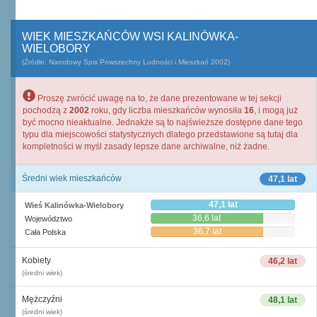
WIEK MIESZKAŃCÓW WSI KALINÓWKA-
WIELOBORY
(Źródło: Narodowy Spis Powszechny Ludności i Mieszkań 2002)
Proszę zwrócić uwagę na to, że dane prezentowane w tej sekcji
pochodzą z
2002
roku, gdy liczba mieszkańców wynosiła
16
, i mogą już
być mocno nieaktualne. Jednakże są to najświeższe dostępne dane tego
typu dla miejscowości statystycznych dlatego przedstawione są tutaj dla
kompletności w myśl zasady lepsze dane archiwalne, niż żadne.
Średni wiek mieszkańców
47,1 lat
47,1 lat
Wieś Kalinówka-Wielobory
36,6 lat
Województwo
36,7 lat
Cała Polska
Kobiety
46,2 lat
(średni wiek)
Mężczyźni
48,1 lat
(średni wiek)