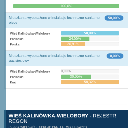
0,0%
100,0%
Mieszkania wyposażone w instalacje techniczno-sanitarne -
50,00%
piece
50,00%
Wieś Kalinówka-Wielobory
24,55%
Podlaskie
20,91%
Polska
Mieszkania wyposażone w instalacje techniczno-sanitarne -
0,00%
gaz sieciowy
0,00%
Wieś Kalinówka-Wielobory
30,05%
Podlaskie
58,32%
Kraj
WIEŚ KALINÓWKA-WIELOBORY
- REJESTR
REGON
(KLASY WIELKOŚCI, SEKCJE PKD, FORMY PRAWNE)