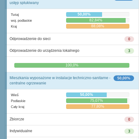
ustęp spłukiwany
50,00%
Tutaj
82,84%
woj. podlaskie
88,08%
Kraj
Odprowadzenie do sieci
0
Odprowadzenie do urządzenia lokalnego
3
0,0%
100,0%
Mieszkania wyposażone w instalacje techniczno-sanitarne -
50,00%
centralne ogrzewanie
50,00%
Wieś
75,07%
Podlaskie
77,80%
Cały kraj
Zbiorcze
0
Indywidualne
3