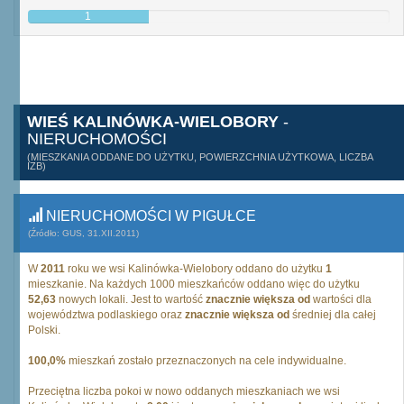
1
WIEŚ KALINÓWKA-WIELOBORY
-
NIERUCHOMOŚCI
(MIESZKANIA ODDANE DO UŻYTKU, POWIERZCHNIA UŻYTKOWA, LICZBA
IZB)
NIERUCHOMOŚCI W PIGUŁCE
(Źródło: GUS, 31.XII.2011)
W
2011
roku we wsi Kalinówka-Wielobory oddano do użytku
1
mieszkanie. Na każdych 1000 mieszkańców oddano więc do użytku
52,63
nowych lokali. Jest to wartość
znacznie większa od
wartości dla
województwa podlaskiego oraz
znacznie większa od
średniej dla całej
Polski.
100,0%
mieszkań zostało przeznaczonych na cele indywidualne.
Przeciętna liczba pokoi w nowo oddanych mieszkaniach we wsi