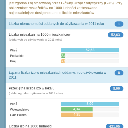
jest zgodna z tą stosowaną przez Główny Urząd Statystyczny (GUS). Przy
obliczeniach wskaźników na 1000 ludności zastosowano
najaktualniejsze dostępne dane o liczbie mieszkańców.
Liczba nieruchomości oddanych do użytkowania w 2011 roku
1
Liczba mieszkań na 1000 mieszkańców
52,63
(oddanych do użytkowania w 2011 roku)
52,63
Wieś
3,70
Podlaskie
3,40
Kraj
Łączna liczba izb w mieszkaniach oddanych do użytkowania w
8
2011
Przeciętna liczba izb w lokalu
8,00
(oddanego do użytkowania w 2011 roku)
8,00
Wieś
4,34
Województwo
4,35
Cała Polska
Liczba izb na 1000 ludności
421,05