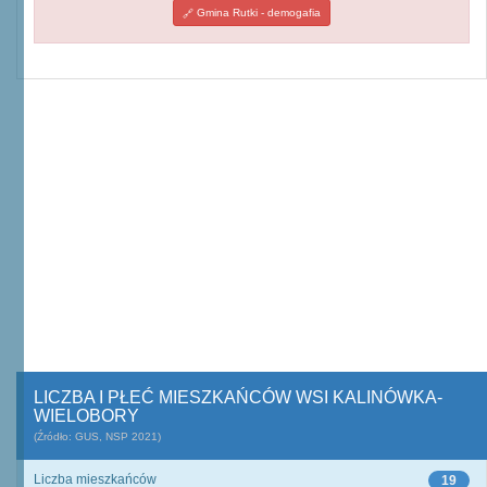
Gmina Rutki - demogafia
LICZBA I PŁEĆ MIESZKAŃCÓW WSI KALINÓWKA-
WIELOBORY
(Źródło: GUS, NSP 2021)
Liczba mieszkańców
19