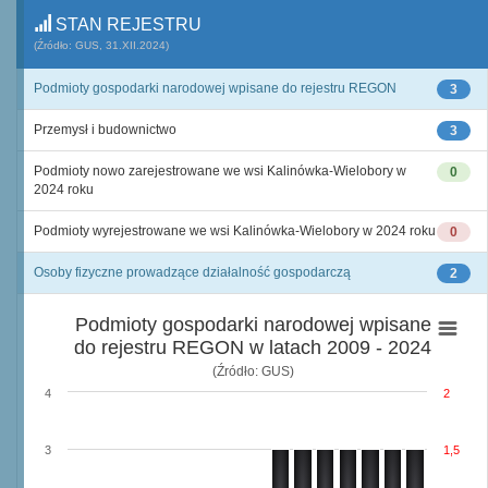
STAN REJESTRU
(Źródło: GUS, 31.XII.2024)
Podmioty gospodarki narodowej wpisane do rejestru REGON
3
Przemysł i budownictwo
3
Podmioty nowo zarejestrowane we wsi Kalinówka-Wielobory w
0
2024 roku
Podmioty wyrejestrowane we wsi Kalinówka-Wielobory w 2024 roku
0
Osoby fizyczne prowadzące działalność gospodarczą
2
Podmioty gospodarki narodowej wpisane
do rejestru REGON w latach 2009 - 2024
(Źródło: GUS)
4
2
3
1,5