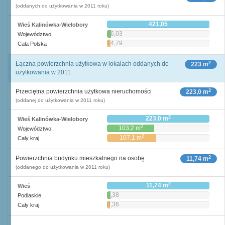
(oddanych do użytkowania w 2011 roku)
421,05
Wieś Kalinówka-Wielobory
16,03
Województwo
14,79
Cała Polska
2
Łączna powierzchnia użytkowa w lokalach oddanych do
223 m
użytkowania w 2011
2
Przeciętna powierzchnia użytkowa nieruchomości
223,0 m
(oddanej do użytkowania w 2011 roku)
2
223,0 m
Wieś Kalinówka-Wielobory
2
103,2 m
Województwo
2
107,1 m
Cały kraj
2
Powierzchnia budynku mieszkalnego na osobę
11,74 m
(oddanego do użytkowania w 2011 roku)
2
11,74 m
Wieś
0,38
Podlaskie
2
m
0,36
Cały kraj
2
m