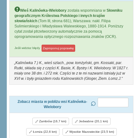
Wieś Kalinówka-Wielobory
została wspomniana w
Słowniku
geograficznym Królestwa Polskiego i innych krajów
słowiańskich
(Tom III, strona 681), Warszawa: nakł. Filipa
Sulimierskiego i Władysława Walewskiego, 1880-1914. Poniższy
cytat został ptrzetworzony automatycznie za pomocą
oprogramowania optycznego rozpoznawania znaków (OCR).
Jeśli widzisz błędy
Zaproponuj poprawkę
Kalinówka 7.) K., wieś szlach., pow. łomżyński, gm. Kossaki, par.
Rutki, składa się z części K. Basie, K. Bystry i K. Wielobory. W 1827 r.
miały one 38 dm. i 272 mk. Części te z te mi nazwami istniały już w
XVI w. i były gniazdem rodu Kalinowskich (Gloger, Ziem. Łomz.J.
Zobacz miasta w pobliżu wsi Kalinówka-
Wielobory
Zambrów (16,7 km)
Jedwabne (20,1 km)
Łomża (22,6 km)
Wysokie Mazowieckie (23,5 km)