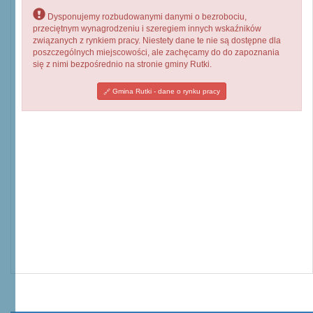
Dysponujemy rozbudowanymi danymi o bezrobociu,
przeciętnym wynagrodzeniu i szeregiem innych wskaźników
związanych z rynkiem pracy. Niestety dane te nie są dostępne dla
poszczególnych miejscowości, ale zachęcamy do do zapoznania
się z nimi bezpośrednio na stronie gminy Rutki.
Gmina Rutki - dane o rynku pracy