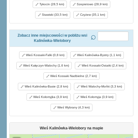
Tykocin (28,5 km)
Szepietowo (28,9 km)
Stawiski (33,5 km)
Czyżew (35,1 km)
Zobacz inne miejscowości w pobliżu wsi
Kalinówka-Wielobory
Wieś Kossaki-Falki (0,8 km)
Wieś Kalinówka-Bystry (1,1 km)
Wieś Kałęczyn-Walochy (1,6 km)
Wieś Kossaki-Ostatki (2,4 km)
Wieś Kossaki Nadbielne (2,7 km)
Wieś Kalinówka-Basie (2,8 km)
Wieś Walochy-Mońki (3,3 km)
Wieś Kołomyjka (3,9 km)
Wieś Kołomyja (3,9 km)
Wieś Wybrany (4,3 km)
Wieś Kalinówka-Wielobory na mapie