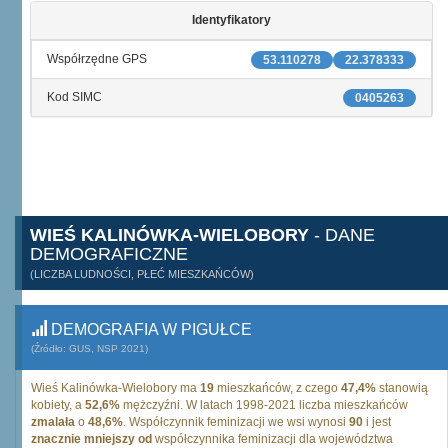
Identyfikatory
Współrzędne GPS
53.110278
22.378333
Kod SIMC
0405263
WIEŚ KALINÓWKA-WIELOBORY
- DANE
DEMOGRAFICZNE
(LICZBA LUDNOŚCI, PŁEĆ MIESZKAŃCÓW)
DEMOGRAFIA W PIGUŁCE
(Źródło: GUS, NSP 2021)
Wieś Kalinówka-Wielobory ma
19
mieszkańców, z czego
47,4%
stanowią
kobiety, a
52,6%
mężczyźni. W latach 1998-2021 liczba mieszkańców
zmalała
o
48,6%
. Współczynnik feminizacji we wsi wynosi
90
i jest
znacznie mniejszy od
współczynnika feminizacji dla województwa