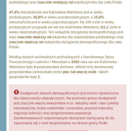
podlaskiego oraz
znacznie mniejszy od
współczynnika dla całej Polski.
47,4%
mieszkańców wsi Kalinówka-Wielobory jest w wieku
produkcyjnym,
36,8%
w wieku przedprodukcyjnym, a
15,8%
mieszkańców jest w wieku poprodukcyjnym. Na 100 osób w wieku
produkcyjnym przypada we we wsi Kalinówka-Wielobory
111,1
osób w
wieku nieprodukcyjnym. Ten wskaźnik obciążenia demograficznego jest
więc
znacznie większy od
wkażnika dla województwa podlaskiego oraz
znacznie większy od
wskażnika obciążenia demograficznego dla całej
Polski.
Według danych archiwalnych pochodzących z Narodowego Spisu
Powszechnego Ludności i Mieszkań w
2002
roku we wsi Kalinówka-
Wielobory było
4
gospodarstwa domowe. Wśród nich dominowały
gospodarstwa zamieszkałe przez
pięc lub więcej osób
- takich
gospodarstw były
2
.
Dostępność danych demograficznych jest mocno ograniczona
dla miejscowości statystycznych. Na poziomie gminy dostępnych
jest znacznie więcej wskaźników m.in. aktualny wiek i stan cywilny
mieszkańców, liczba małżeństw i rozwodów, przyrost naturalny,
migracja ludności oraz prognozowana populacja.
Zainteresowanych wspomnianymi obszarami zachęcamy do do
zapoznania się z nimi bezpośrednio na stronie gminy Rutki.