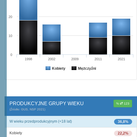
20
10
0
1998
2002
2009
2011
2021
Kobiety
Mężczyźni
PRODUKCYJNE GRUPY WIEKU
%
123
(Źródło: GUS, NSP 2021)
W wieku przedprodukcyjnym (<18 lat)
36,8%
Kobiety
22,2%