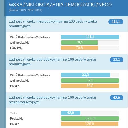
WSKAŹNIKI OBCIĄŻENIA DEMOGRAFICZNEGO
(Źródło: GUS, NSP 2021)
Ludność w wieku nieprodukcyjnym na 100 osób w wieku
111,1
produkcyjnym
111,1
Wieś Kalinówka-Wielobory
70,4
woj. podlaskie
70,8
Cały kraj
Ludność w wieku poprodukcyjnym na 100 osób w wieku
33,3
produkcyjnym
33,3
Wieś Kalinówka-Wielobory
39,5
woj. podlaskie
39,5
Polska
Ludność w wieku poprodukcyjnym na 100 osób w wieku
42,9
przedprodukcyjnym
42,9
Tutaj
127,8
Podlaskie
126,0
Polska