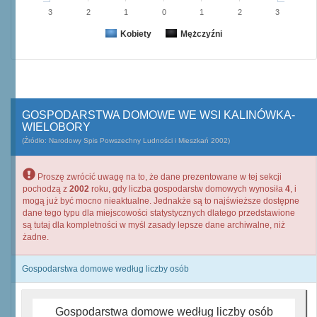
3
2
1
0
1
2
3
Kobiety
Mężczyźni
GOSPODARSTWA DOMOWE WE WSI KALINÓWKA-
WIELOBORY
(Źródło: Narodowy Spis Powszechny Ludności i Mieszkań 2002)
Proszę zwrócić uwagę na to, że dane prezentowane w tej sekcji
pochodzą z
2002
roku, gdy liczba gospodarstw domowych wynosiła
4
, i
mogą już być mocno nieaktualne. Jednakże są to najświeższe dostępne
dane tego typu dla miejscowości statystycznych dlatego przedstawione
są tutaj dla kompletności w myśl zasady lepsze dane archiwalne, niż
żadne.
Gospodarstwa domowe według liczby osób
Gospodarstwa domowe według liczby osób