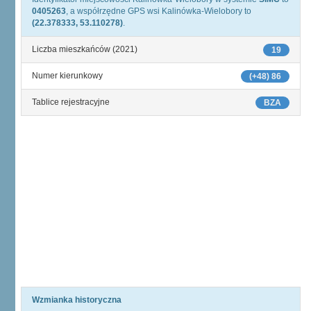
0405263
, a współrzędne GPS wsi Kalinówka-Wielobory to
(22.378333, 53.110278)
.
Liczba mieszkańców (2021)
19
Numer kierunkowy
(+48) 86
Tablice rejestracyjne
BZA
Wzmianka historyczna