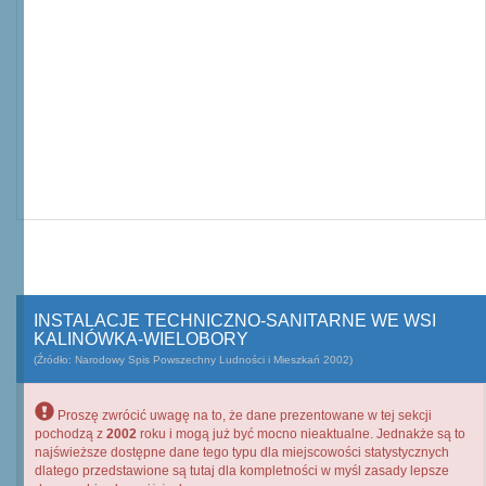
INSTALACJE TECHNICZNO-SANITARNE WE WSI
KALINÓWKA-WIELOBORY
(Źródło: Narodowy Spis Powszechny Ludności i Mieszkań 2002)
Proszę zwrócić uwagę na to, że dane prezentowane w tej sekcji
pochodzą z
2002
roku i mogą już być mocno nieaktualne. Jednakże są to
najświeższe dostępne dane tego typu dla miejscowości statystycznych
dlatego przedstawione są tutaj dla kompletności w myśl zasady lepsze