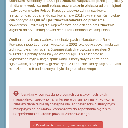
Kalinówka-Wielobory to
8,00
i jest
znacznie większa od
przeciętnej liczby
izb dla województwa podlaskiego oraz
znacznie większa od
przeciętnej
liczby pokoi w całej Polsce. Przeciętna powierzchnia użytkowa
nieruchomości oddanej do użytkowania w 2011 roku we wsi Kalinówka-
2
Wielobory to
223,00 m
i jest
znacznie większa od
przeciętnej
powierzchni użytkowej dla województwa podlaskiego oraz
znacznie
większa od
przeciętnej powierzchni nieruchomości w całej Polsce.
Według danych archiwalnych pochodzących z Narodowego Spisu
Powszechnego Ludności i Mieszkań z
2002
roku dotyczących instalacji
techniczno-sanitarnych na
6
zamieszkałych wówczas mieszkań
3
mieszkania przyłączone były do wodociągu,
3
nieruchomości
wyposażone były w ustęp spłukiwany,
3
korzystały z centralnego
ogrzewania, a
3
z pieców grzewczych. Z kanalizacji korzystały
3
budynki
mieszkalne , a
0
podłączonych było do gazu sieciowego.
Posiadamy również dane o cenach transakcyjnych lokali
mieszkalnych zarówno na rynku pierwotnym jak i na rynku wtórnym.
Niestety dane te nie są dostępne dla jednostek administracyjnych
mniejszych od powiatów. Zapraszamy do zapoznania się z nimi
bezpośrednio na stronie powiatu zambrowskiego.
Powiat zambrowski - ceny transakcyjne mieszkań