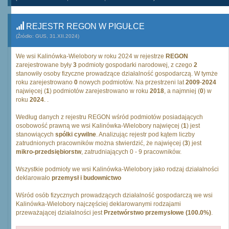
REJESTR REGON W PIGUŁCE
(Źródło: GUS, 31.XII.2024)
We wsi Kalinówka-Wielobory w roku 2024 w rejestrze
REGON
zarejestrowane były
3
podmioty gospodarki narodowej, z czego
2
stanowiły osoby fizyczne prowadzące działalność gospodarczą. W tymże
roku zarejestrowano
0
nowych podmiotów. Na przestrzeni lat
2009
-
2024
najwięcej (
1
) podmiotów zarejestrowano w roku
2018
, a najmniej (
0
) w
roku
2024
. .
Według danych z rejestru REGON wśród podmiotów posiadających
osobowość prawną we wsi Kalinówka-Wielobory najwięcej (
1
) jest
stanowiących
spólki cywilne
. Analizując rejestr pod kątem liczby
zatrudnionych pracowników można stwierdzić, że najwięcej (
3
) jest
mikro-przedsiębiorstw
, zatrudniających 0 - 9 pracowników.
Wszystkie podmioty we wsi Kalinówka-Wielobory jako rodzaj działalności
deklarowało
przemysł i budownictwo
Wśród osób fizycznych prowadzących działalność gospodarczą we wsi
Kalinówka-Wielobory najczęściej deklarowanymi rodzajami
przeważającej działalności jest
Przetwórstwo przemysłowe (100.0%)
.