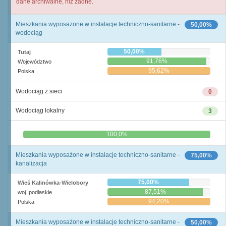
dane archiwalne, niż żadne.
Mieszkania wyposażone w instalacje techniczno-sanitarne -
50,00%
wodociąg
50,00%
Tutaj
91,76%
Województwo
95,62%
Polska
Wodociąg z sieci
0
Wodociąg lokalny
3
0,0%
100,0%
Mieszkania wyposażone w instalacje techniczno-sanitarne -
75,00%
kanalizacja
75,00%
Wieś Kalinówka-Wielobory
87,51%
woj. podlaskie
94,20%
Polska
Mieszkania wyposażone w instalacje techniczno-sanitarne -
50,00%