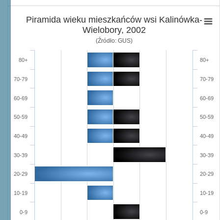
Piramida wieku mieszkańców wsi Kalinówka-
Wielobory, 2002
(Źródło: GUS)
80+
80+
70-79
70-79
60-69
60-69
50-59
50-59
40-49
40-49
30-39
30-39
20-29
20-29
10-19
10-19
0-9
0-9