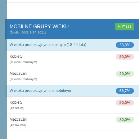
MOBILNE GRUPY WIEKU
%
123
(Źródło: GUS, NSP 2021)
W wieku produkcyjnym mobilnym (18-44 lata)
33,3%
Kobiety
50,0%
(w wieku mobilnym)
Mężczyźni
20,0%
(w wieku mobilnym)
W wieku produkcyjnym niemobilnym
66,7%
Kobiety
50,0%
(45-59 lat)
Mężczyźni
80,0%
(45-64 lata)