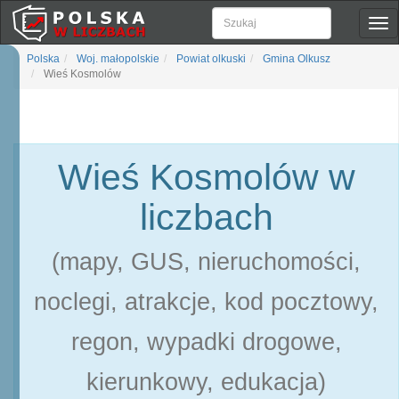
Pok
naw
Polska
Woj. małopolskie
Powiat olkuski
Gmina Olkusz
Wieś Kosmolów
Wieś Kosmolów w
liczbach
(mapy, GUS, nieruchomości,
noclegi, atrakcje, kod pocztowy,
regon, wypadki drogowe,
kierunkowy, edukacja)