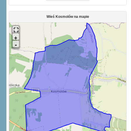
Wieś Kosmolów na mapie