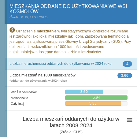
MIESZKANIA ODDANE DO UŻYTKOWANIA WE WSI
KOSMOLÓW
(Źródło: GUS, 31.XII.2024)
Oznaczenie
mieszkanie
w tym statystycznym kontekście rozumiane
jest zarówno jako lokal mieszkalny jak i dom. Zastosowana terminologia
jest zgodna z tą stosowaną przez Główny Urząd Statystyczny (GUS). Przy
obliczeniach wskaźników na 1000 ludności zastosowano
najaktualniejsze dostępne dane o liczbie mieszkańców.
Liczba nieruchomości oddanych do użytkowania w 2024 roku
4
Liczba mieszkań na 1000 mieszkańców
3,60
(oddanych do użytkowania w 2024 roku)
3,60
Wieś Kosmolów
5,94
Małopolskie
5,33
Cały kraj
Liczba mieszkań oddanych do użytku w
latach 2008-2024
(Źródło: GUS)