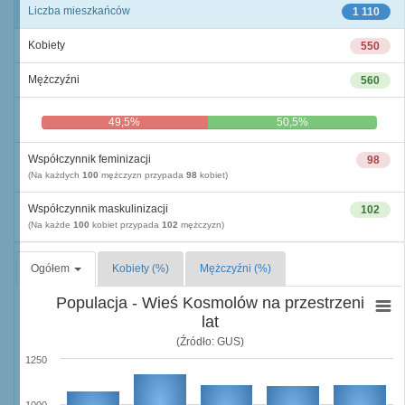
Liczba mieszkańców
1 110
Kobiety
550
Mężczyźni
560
49,5%
50,5%
Współczynnik feminizacji
98
(Na każdych
100
mężczyzn przypada
98
kobiet)
Współczynnik maskulinizacji
102
(Na każde
100
kobiet przypada
102
mężczyzn)
Ogółem
Kobiety (%)
Mężczyźni (%)
Populacja - Wieś Kosmolów na przestrzeni
lat
(Źródło: GUS)
1250