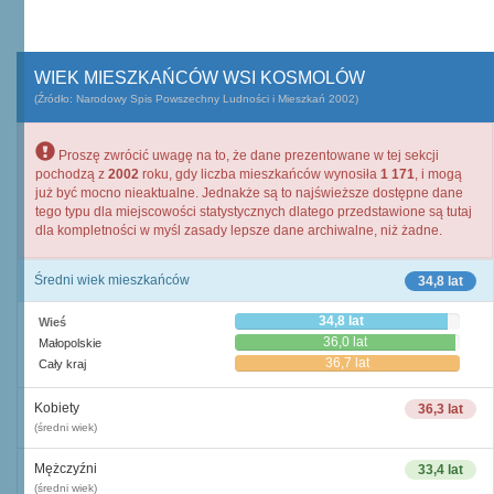
WIEK MIESZKAŃCÓW WSI KOSMOLÓW
(Źródło: Narodowy Spis Powszechny Ludności i Mieszkań 2002)
Proszę zwrócić uwagę na to, że dane prezentowane w tej sekcji
pochodzą z
2002
roku, gdy liczba mieszkańców wynosiła
1 171
, i mogą
już być mocno nieaktualne. Jednakże są to najświeższe dostępne dane
tego typu dla miejscowości statystycznych dlatego przedstawione są tutaj
dla kompletności w myśl zasady lepsze dane archiwalne, niż żadne.
Średni wiek mieszkańców
34,8 lat
34,8 lat
Wieś
36,0 lat
Małopolskie
36,7 lat
Cały kraj
Kobiety
36,3 lat
(średni wiek)
Mężczyźni
33,4 lat
(średni wiek)