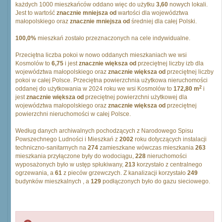
każdych 1000 mieszkańców oddano więc do użytku
3,60
nowych lokali.
Jest to wartość
znacznie mniejsza od
wartości dla województwa
małopolskiego oraz
znacznie mniejsza od
średniej dla całej Polski.
100,0%
mieszkań zostało przeznaczonych na cele indywidualne.
Przeciętna liczba pokoi w nowo oddanych mieszkaniach we wsi
Kosmolów to
6,75
i jest
znacznie większa od
przeciętnej liczby izb dla
województwa małopolskiego oraz
znacznie większa od
przeciętnej liczby
pokoi w całej Polsce. Przeciętna powierzchnia użytkowa nieruchomości
2
oddanej do użytkowania w 2024 roku we wsi Kosmolów to
172,80 m
i
jest
znacznie większa od
przeciętnej powierzchni użytkowej dla
województwa małopolskiego oraz
znacznie większa od
przeciętnej
powierzchni nieruchomości w całej Polsce.
Według danych archiwalnych pochodzących z Narodowego Spisu
Powszechnego Ludności i Mieszkań z
2002
roku dotyczących instalacji
techniczno-sanitarnych na
274
zamieszkane wówczas mieszkania
263
mieszkania przyłączone były do wodociągu,
228
nieruchomości
wyposażonych było w ustęp spłukiwany,
213
korzystało z centralnego
ogrzewania, a
61
z pieców grzewczych. Z kanalizacji korzystało
249
budynków mieszkalnych , a
129
podłączonych było do gazu sieciowego.