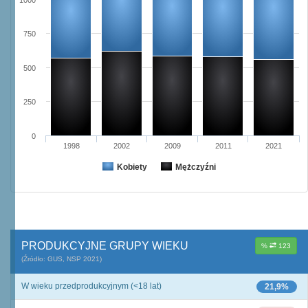
1000
750
500
250
0
1998
2002
2009
2011
2021
Kobiety
Mężczyźni
PRODUKCYJNE GRUPY WIEKU
%
123
(Źródło: GUS, NSP 2021)
W wieku przedprodukcyjnym (<18 lat)
21,9%