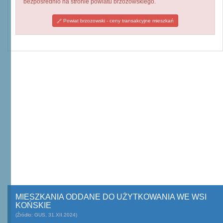
bezpośrednio na stronie powiatu brzozowskiego.
Powiat brzozowski - ceny transakcyjne mieszkań
MIESZKANIA ODDANE DO UŻYTKOWANIA WE WSI
KOŃSKIE
(Źródło: GUS, 31.XII.2024)