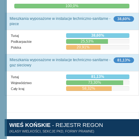
0,0%
100,0%
Mieszkania wyposażone w instalacje techniczno-sanitarne -
38,60%
piece
38,60%
Tutaj
25,53%
Podkarpackie
20,91%
Polska
Mieszkania wyposażone w instalacje techniczno-sanitarne -
81,13%
gaz sieciowy
81,13%
Tutaj
73,30%
Województwo
58,32%
Cały kraj
WIEŚ KOŃSKIE
- REJESTR REGON
(KLASY WIELKOŚCI, SEKCJE PKD, FORMY PRAWNE)