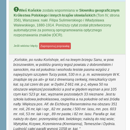
Wieś Końskie
została wspomniana w
Słowniku geograficznym
Królestwa Polskiego i innych krajów słowiańskich
(Tom IV, strona
356), Warszawa: nakł. Filipa Sulimierskiego i Władysława
Walewskiego, 1880-1914. Poniższy cytat został ptrzetworzony
automatycznie za pomocą oprogramowania optycznego
rozpoznawania znaków (OCR).
Jeśli widzisz błędy
Zaproponuj poprawkę
Końskie, po rusku Końshoje, wś na lewym brzegu Sanu, w pow.
brzozowskim, w pobliżu granicy tegoż powiatu z dobromilskim i
sanockim, ma od południa i wsohodu lesiste pasma wzgórz z
najwyższym szczytem Turzy potok, 530 m n. p. m. wzniesionym W K.
znajduje się pa ati» gr kat z drewnianą cerkwią; mieszkańcy rzym
kat. są zal czeni do par. w Dydni Z 661 mk. p-z, ebywa 50 na
obszarze większe] posiadłości a pod w ględem wyznan a jesi 105
rzym kat i 523 gr. kat.; wyznanie pozostałych 33 nieznane. Jest tu
szkoła ludowa jednoklasowa, cegielnia a na południe od wsi źródła
nafty. Większa pos. Alf. de Eichburg Reisensteina ma obszaru 351
mr. roli, 26 mr, łąk i ogr., 82 mr. pastw, i 500 mr. lasu, mn. pos. 603
mr. roli, 53 mr. łak i ogr., 89 mr pastw, i 82 mr. lasu. Parafia gr. kat.
należy do dyec. przemyskiej dek. bełzkiego; należą do niej wsie;
Wytryłów, Krzywe, Krzemienna (Kremianna), Temeszów i Dydnia.
Ludność całej parafii wynosi 1058 gr. kat.