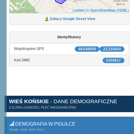
Leaflet
|
© OpenStreetMap (ODBL)
Zobacz Google Street View
Identyfikatory
Współrzędne GPS
49.648056
22.219444
Kod SIMC
0350817
WIEŚ KOŃSKIE
- DANE DEMOGRAFICZNE
(LICZBA LUDNOŚCI, PŁEĆ MIESZKAŃCÓW)
DEMOGRAFIA W PIGUŁCE
(Źródło: GUS, NSP 2021)