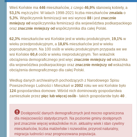
Wieś Końskie ma
446
mieszkańców, z czego
46,9%
stanowią kobiety, a
53,1%
mężczyźni. W latach 1998-2021 liczba mieszkańców
zmalała
o
5,3%
. Współczynnik feminizacji we wsi wynosi
88
i jest
znacznie
mniejszy od
współczynnika feminizacji dla województwa podkarpackiego
oraz
znacznie mniejszy od
współczynnika dla całej Polski.
62,3%
mieszkańców wsi Końskie jest w wieku produkcyjnym,
19,1%
w
wieku przedprodukcyjnym, a
18,6%
mieszkańców jest w wieku
poprodukcyjnym. Na 100 osób w wieku produkcyjnym przypada we we
wsi Końskie
60,4
osób w wieku nieprodukcyjnym. Ten wskaźnik
obciążenia demograficznego jest więc
znacznie mniejszy od
wkażnika
dla województwa podkarpackiego oraz
znacznie mniejszy od
wskażnika
obciążenia demograficznego dla całej Polski.
Według danych archiwalnych pochodzących z Narodowego Spisu
Powszechnego Ludności i Mieszkań w
2002
roku we wsi Końskie było
124
gospodarstwa domowe. Wśród nich dominowały gospodarstwa
zamieszkałe przez
pięc lub więcej osób
- takich gospodarstw było
40
.
Dostępność danych demograficznych jest mocno ograniczona
dla miejscowości statystycznych. Na poziomie gminy dostępnych
jest znacznie więcej wskaźników m.in. aktualny wiek i stan cywilny
mieszkańców, liczba małżeństw i rozwodów, przyrost naturalny,
migracja ludności oraz prognozowana populacja.