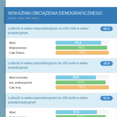
WSKAŹNIKI OBCIĄŻENIA DEMOGRAFICZNEGO
(Źródło: GUS, NSP 2021)
Ludność w wieku nieprodukcyjnym na 100 osób w wieku
60,4
produkcyjnym
60,4
Wieś
68,5
Województwo
70,8
Cała Polska
Ludność w wieku poprodukcyjnym na 100 osób w wieku
29,9
produkcyjnym
29,9
Wieś Końskie
37,0
woj. podkarpackie
39,5
Cały kraj
Ludność w wieku poprodukcyjnym na 100 osób w wieku
97,6
przedprodukcyjnym
97,6
Wieś