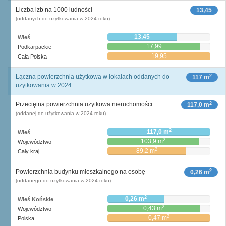
Liczba izb na 1000 ludności
13,45
(oddanych do użytkowania w 2024 roku)
13,45
Wieś
17,99
Podkarpackie
19,95
Cała Polska
2
Łączna powierzchnia użytkowa w lokalach oddanych do
117 m
użytkowania w 2024
2
Przeciętna powierzchnia użytkowa nieruchomości
117,0 m
(oddanej do użytkowania w 2024 roku)
2
117,0 m
Wieś
2
103,9 m
Województwo
2
89,2 m
Cały kraj
2
Powierzchnia budynku mieszkalnego na osobę
0,26 m
(oddanego do użytkowania w 2024 roku)
2
0,26 m
Wieś Końskie
2
0,43 m
Województwo
2
0,47 m
Polska