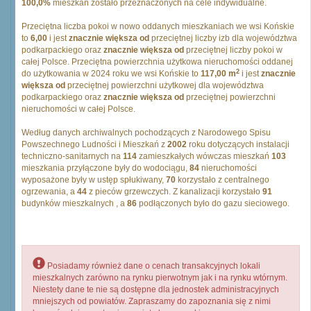
100,0%
mieszkań zostało przeznaczonych na cele indywidualne.
Przeciętna liczba pokoi w nowo oddanych mieszkaniach we wsi Końskie
to
6,00
i jest
znacznie większa od
przeciętnej liczby izb dla województwa
podkarpackiego oraz
znacznie większa od
przeciętnej liczby pokoi w
całej Polsce. Przeciętna powierzchnia użytkowa nieruchomości oddanej
2
do użytkowania w 2024 roku we wsi Końskie to
117,00 m
i jest
znacznie
większa od
przeciętnej powierzchni użytkowej dla województwa
podkarpackiego oraz
znacznie większa od
przeciętnej powierzchni
nieruchomości w całej Polsce.
Według danych archiwalnych pochodzących z Narodowego Spisu
Powszechnego Ludności i Mieszkań z
2002
roku dotyczących instalacji
techniczno-sanitarnych na
114
zamieszkałych wówczas mieszkań
103
mieszkania przyłączone były do wodociągu,
84
nieruchomości
wyposażone były w ustęp spłukiwany,
70
korzystało z centralnego
ogrzewania, a
44
z pieców grzewczych. Z kanalizacji korzystało
91
budynków mieszkalnych , a
86
podłączonych było do gazu sieciowego.
Posiadamy również dane o cenach transakcyjnych lokali
mieszkalnych zarówno na rynku pierwotnym jak i na rynku wtórnym.
Niestety dane te nie są dostępne dla jednostek administracyjnych
mniejszych od powiatów. Zapraszamy do zapoznania się z nimi