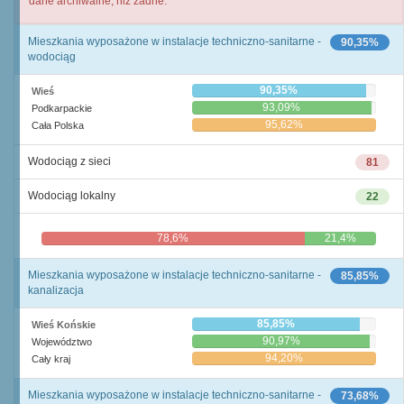
dane archiwalne, niż żadne.
Mieszkania wyposażone w instalacje techniczno-sanitarne -
90,35%
wodociąg
90,35%
Wieś
93,09%
Podkarpackie
95,62%
Cała Polska
Wodociąg z sieci
81
Wodociąg lokalny
22
78,6%
21,4%
Mieszkania wyposażone w instalacje techniczno-sanitarne -
85,85%
kanalizacja
85,85%
Wieś Końskie
90,97%
Województwo
94,20%
Cały kraj
Mieszkania wyposażone w instalacje techniczno-sanitarne -
73,68%