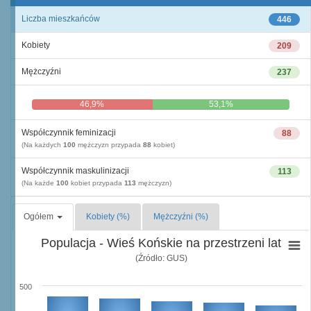
Liczba mieszkańców
446
Kobiety
209
Mężczyźni
237
46,9%
53,1%
Współczynnik feminizacji
88
(Na każdych
100
mężczyzn przypada
88
kobiet)
Współczynnik maskulinizacji
113
(Na każde
100
kobiet przypada
113
mężczyzn)
Ogółem
Kobiety (%)
Mężczyźni (%)
Populacja - Wieś Końskie na przestrzeni lat
(Źródło: GUS)
500