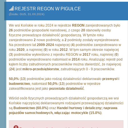
REJESTR REGON W PIGUŁCE
(Źródło: GUS, 31.XII.2024)
We wsi Końskie w roku 2024 w rejestrze
REGON
zarejestrowanych było
26
podmiotów gospodarki narodowej, z czego
20
stanowiły osoby
fizyczne prowadzące działalność gospodarczą. W tymże roku
zarejestrowano
2
nowe podmioty, a
2
podmioty zostały wyrejestrowane.
Na przestrzeni lat
2009
-
2024
najwięcej (
4
) podmiotów zarejestrowano w
roku
2020
, a najmniej (
0
) w roku
2012
. W tym samym okresie najwięcej
(
3
) podmiotów wykreślono z rejestru REGON w
2017
roku, najmniej (
0
)
podmiotów wyrejestrowano natomiast w
2014
roku. Analizując rejestr pod
kątem liczby zatrudnionych pracowników można stwierdzić, że najwięcej
(
24
) jest
mikro-przedsiębiorstw
, zatrudniających 0 - 9 pracowników.
50,0%
(
13
) podmiotów jako rodzaj działalności deklarowało
przemysł i
budownictwo
, natomiast
50,0%
(
13
) podmiotów w rejestrze
zakwalifikowana jest jako
pozostała działalność
.
Wśród osób fizycznych prowadzących działalność gospodarczą we wsi
Końskie najczęściej deklarowanymi rodzajami przeważającej działalności
są
Budownictwo (60.0%)
oraz
Handel hurtowy i detaliczny; naprawa
pojazdów samochodowych, włączając motocykle (15.0%)
.