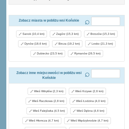
Zobacz miasta w pobliżu wsi Końskie
Sanok (10,4 km)
Zagórz (15,3 km)
Brzozów (15,3 km)
Dynów (18,6 km)
Bircza (19,2 km)
Lesko (21,3 km)
Dubiecko (23,5 km)
Rymanów (26,5 km)
Zobacz inne miejscowości w pobliżu wsi
Końskie
Wieś Witryłów (2,3 km)
Wieś Krzywe (2,6 km)
Wieś Raczkowa (2,8 km)
Wieś Łodzina (4,0 km)
Wieś Falejówka (4,5 km)
Wieś Dębna (4,6 km)
Wieś Hłomcza (4,7 km)
Wieś Międzybrodzie (4,7 km)