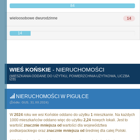
84
wieloosobowe dwurodzinne
14
14
WIEŚ KOŃSKIE
- NIERUCHOMOŚCI
(MIESZKANIA ODDANE DO UŻYTKU, POWIERZCHNIA UŻYTKOWA, LICZBA
IZB)
NIERUCHOMOŚCI W PIGUŁCE
(Źródło: GUS, 31.XII.2024)
W
2024
roku we wsi Końskie oddano do użytku
1
mieszkanie. Na każdych
1000 mieszkańców oddano więc do użytku
2,24
nowych lokali. Jest to
wartość
znacznie mniejsza od
wartości dla województwa
podkarpackiego oraz
znacznie mniejsza od
średniej dla całej Polski.