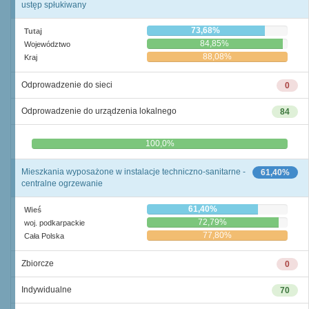
ustęp spłukiwany
73,68%
Tutaj
84,85%
Województwo
88,08%
Kraj
Odprowadzenie do sieci
0
Odprowadzenie do urządzenia lokalnego
84
0,0%
100,0%
Mieszkania wyposażone w instalacje techniczno-sanitarne -
61,40%
centralne ogrzewanie
61,40%
Wieś
72,79%
woj. podkarpackie
77,80%
Cała Polska
Zbiorcze
0
Indywidualne
70