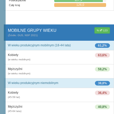
117,9
Podkarpackie
126,0
Cały kraj
MOBILNE GRUPY WIEKU
%
123
(Źródło: GUS, NSP 2021)
W wieku produkcyjnym mobilnym (18-44 lata)
61,2%
Kobiety
63,6%
(w wieku mobilnym)
Mężczyźni
59,2%
(w wieku mobilnym)
W wieku produkcyjnym niemobilnym
38,8%
Kobiety
36,4%
(45-59 lat)
Mężczyźni
40,8%
(45-64 lata)