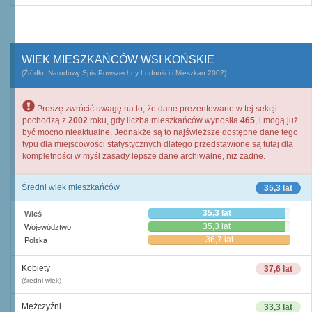
WIEK MIESZKAŃCÓW WSI KOŃSKIE
(Źródło: Narodowy Spis Powszechny Ludności i Mieszkań 2002)
Proszę zwrócić uwagę na to, że dane prezentowane w tej sekcji
pochodzą z
2002
roku, gdy liczba mieszkańców wynosiła
465
, i mogą już
być mocno nieaktualne. Jednakże są to najświeższe dostępne dane tego
typu dla miejscowości statystycznych dlatego przedstawione są tutaj dla
kompletności w myśl zasady lepsze dane archiwalne, niż żadne.
Średni wiek mieszkańców
35,3 lat
35,3 lat
Wieś
35,3 lat
Województwo
36,7 lat
Polska
Kobiety
37,6 lat
(średni wiek)
Mężczyźni
33,3 lat