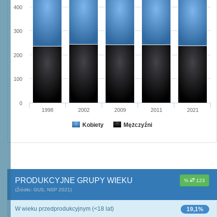
400
300
200
100
0
1998
2002
2009
2011
2021
Kobiety
Mężczyźni
PRODUKCYJNE GRUPY WIEKU
%
123
(Źródło: GUS, NSP 2021)
W wieku przedprodukcyjnym (<18 lat)
19,1%