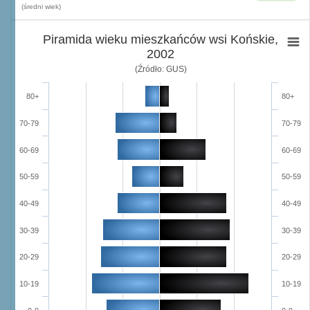
(średni wiek)
Piramida wieku mieszkańców wsi Końskie,
2002
(Źródło: GUS)
80+
80+
70-79
70-79
60-69
60-69
50-59
50-59
40-49
40-49
30-39
30-39
20-29
20-29
10-19
10-19