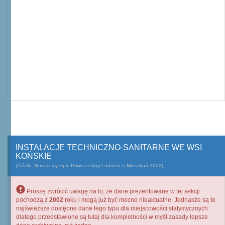
INSTALACJE TECHNICZNO-SANITARNE WE WSI
KOŃSKIE
(Źródło: Narodowy Spis Powszechny Ludności i Mieszkań 2002)
Proszę zwrócić uwagę na to, że dane prezentowane w tej sekcji
pochodzą z
2002
roku i mogą już być mocno nieaktualne. Jednakże są to
najświeższe dostępne dane tego typu dla miejscowości statystycznych
dlatego przedstawione są tutaj dla kompletności w myśl zasady lepsze