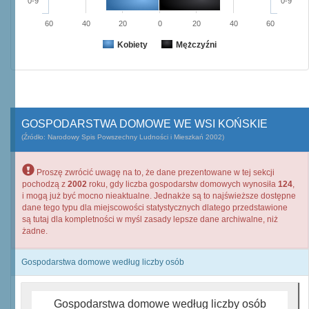
0-9
0-9
60
40
20
0
20
40
60
Kobiety
Mężczyźni
GOSPODARSTWA DOMOWE WE WSI KOŃSKIE
(Źródło: Narodowy Spis Powszechny Ludności i Mieszkań 2002)
Proszę zwrócić uwagę na to, że dane prezentowane w tej sekcji
pochodzą z
2002
roku, gdy liczba gospodarstw domowych wynosiła
124
,
i mogą już być mocno nieaktualne. Jednakże są to najświeższe dostępne
dane tego typu dla miejscowości statystycznych dlatego przedstawione
są tutaj dla kompletności w myśl zasady lepsze dane archiwalne, niż
żadne.
Gospodarstwa domowe według liczby osób
Gospodarstwa domowe według liczby osób