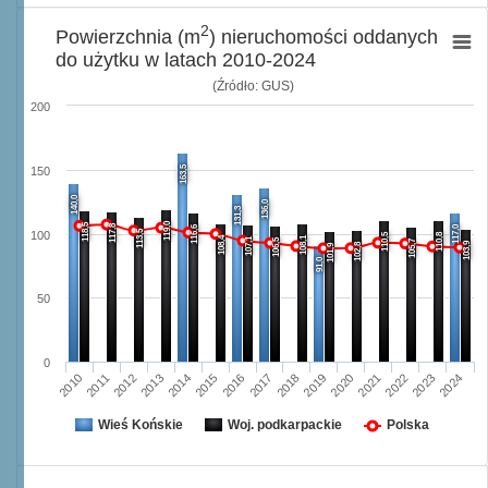
2
Powierzchnia (m
) nieruchomości oddanych
do użytku w latach 2010-2024
(Źródło: GUS)
200
163,5
150
140,0
136,0
131,3
119,0
118,5
117,8
116,6
117,0
113,5
100
110,5
110,8
108,4
108,1
107,1
106,5
105,7
103,9
102,8
101,9
91,0
50
0
2013
2020
2024
2016
2012
2019
2023
2015
2011
2018
2022
2014
2010
2017
2021
Wieś Końskie
Woj. podkarpackie
Polska