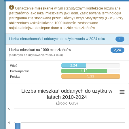
Oznaczenie
mieszkanie
w tym statystycznym kontekście rozumiane
jest zarówno jako lokal mieszkalny jak i dom. Zastosowana terminologia
jest zgodna z tą stosowaną przez Główny Urząd Statystyczny (GUS). Przy
obliczeniach wskaźników na 1000 ludności zastosowano
najaktualniejsze dostępne dane o liczbie mieszkańców.
Liczba nieruchomości oddanych do użytkowania w 2024 roku
1
Liczba mieszkań na 1000 mieszkańców
2,24
(oddanych do użytkowania w 2024 roku)
2,24
Wieś
4,12
Podkarpackie
5,33
Polska
Liczba mieszkań oddanych do użytku w
latach 2010-2024
(Źródło: GUS)
5
4