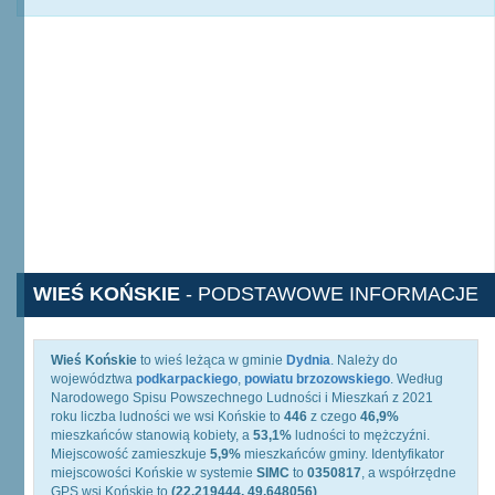
WIEŚ KOŃSKIE
- PODSTAWOWE INFORMACJE
Wieś Końskie
to wieś leżąca w gminie
Dydnia
. Należy do
województwa
podkarpackiego
,
powiatu brzozowskiego
. Według
Narodowego Spisu Powszechnego Ludności i Mieszkań z 2021
roku liczba ludności we wsi Końskie to
446
z czego
46,9%
mieszkańców stanowią kobiety, a
53,1%
ludności to mężczyźni.
Miejscowość zamieszkuje
5,9%
mieszkańców gminy. Identyfikator
miejscowości Końskie w systemie
SIMC
to
0350817
, a współrzędne
GPS wsi Końskie to
(22.219444, 49.648056)
.