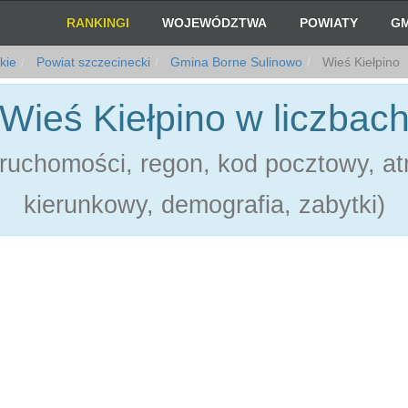
RANKINGI
WOJEWÓDZTWA
POWIATY
GM
kie
Powiat szczecinecki
Gmina Borne Sulinowo
Wieś Kiełpino
Wieś Kiełpino w liczbac
ruchomości, regon, kod pocztowy, atr
kierunkowy, demografia, zabytki)