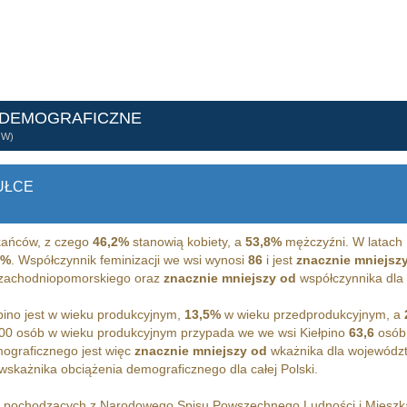
 DEMOGRAFICZNE
ÓW)
UŁCE
ańców, z czego
46,2%
stanowią kobiety, a
53,8%
mężczyźni. W latach 
2%
. Współczynnik feminizacji we wsi wynosi
86
i jest
znacznie mniejsz
a zachodniopomorskiego oraz
znacznie mniejszy od
współczynnika dla c
ino jest w wieku produkcyjnym,
13,5%
w wieku przedprodukcyjnym, a
00 osób w wieku produkcyjnym przypada we we wsi Kiełpino
63,6
osób 
ograficznego jest więc
znacznie mniejszy od
wkażnika dla wojewódz
wskażnika obciążenia demograficznego dla całej Polski.
h pochodzących z Narodowego Spisu Powszechnego Ludności i Miesz