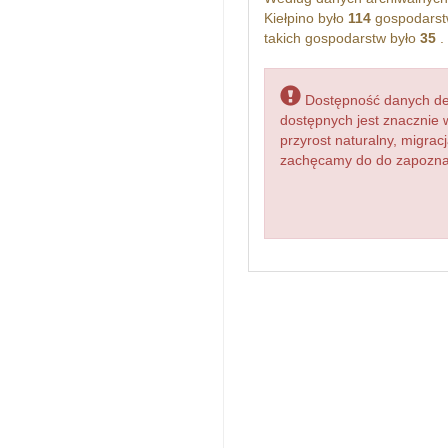
Kiełpino było
114
gospodarst
takich gospodarstw było
35
.
Dostępność danych dem
dostępnych jest znacznie 
przyrost naturalny, migr
zachęcamy do do zapoznani