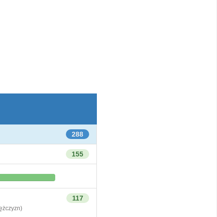
288
155
117
żczyzn)