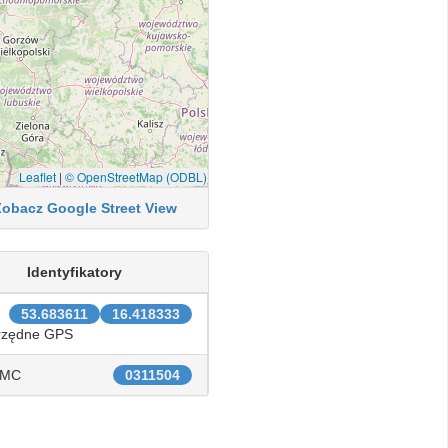
Leaflet
|
© OpenStreetMap (ODBL)
Zobacz Google Street View
Identyfikatory
53.683611
16.418333
rzędne GPS
IMC
0311504