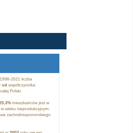
1998-2021 liczba
y od
współczynnika
ałej Polski.
25,3%
mieszkańców jest w
w wieku nieprodukcyjnym.
twa zachodniopomorskiego
kań w
2002
roku we wsi