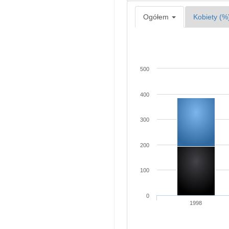
Ogółem
Kobiety (%
500
400
300
200
100
0
1998