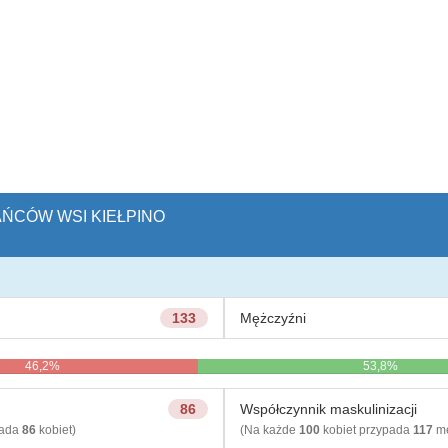
AŃCÓW WSI KIEŁPINO
133
Mężczyźni
46,2%
53,8%
86
Współczynnik maskulinizacji
pada
86
kobiet)
(Na każde
100
kobiet przypada
117
mę