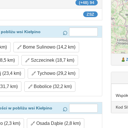
(+48) 94
ZSZ
pobliżu wsi Kiełpino
 km)
Borne Sulinowo (14,2 km)
8,5 km)
Szczecinek (18,7 km)
 (23,4 km)
Tychowo (29,2 km)
(31,7 km)
Bobolice (32,2 km)
Współ
Kod S
ści w pobliżu wsi Kiełpino
 (2,3 km)
Osada Dąbie (2,8 km)