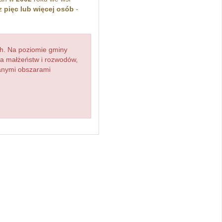
ez
pięc lub więcej osób
-
h. Na poziomie gminy
zba małżeństw i rozwodów,
ianymi obszarami