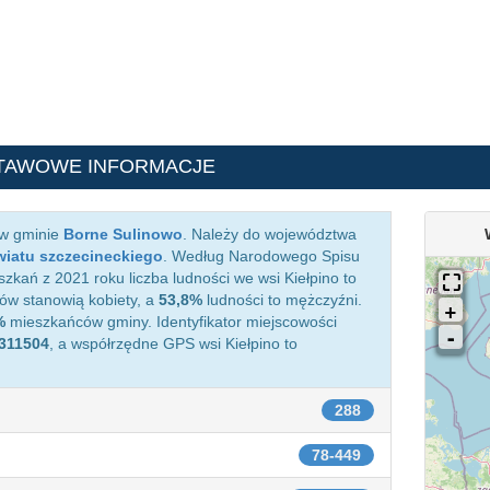
TAWOWE INFORMACJE
 w gminie
Borne Sulinowo
. Należy do województwa
iatu szczecineckiego
. Według Narodowego Spisu
kań z 2021 roku liczba ludności we wsi Kiełpino to
w stanowią kobiety, a
53,8%
ludności to mężczyźni.
%
mieszkańców gminy. Identyfikator miejscowości
311504
, a współrzędne GPS wsi Kiełpino to
288
78-449