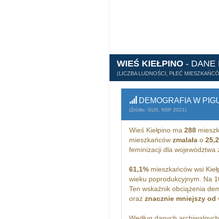
WIEŚ KIEŁPINO
- DANE
(LICZBA LUDNOŚCI, PŁEĆ MIESZKAŃC
DEMOGRAFIA W PIG
(Źródło: GUS, NSP 2021)
Wieś Kiełpino ma
288
mieszk
mieszkańców
zmalała
o
25,
feminizacji dla województw
61,1%
mieszkańców wsi Kiełp
wieku poprodukcyjnym. Na 1
Ten wskaźnik obciążenia dem
oraz
znacznie mniejszy od
Według danych archiwalnyc