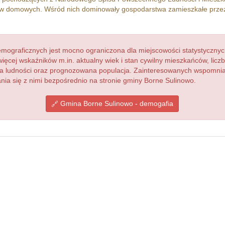
w domowych. Wśród nich dominowały gospodarstwa zamieszkałe prz
ograficznych jest mocno ograniczona dla miejscowości statystycznyc
więcej wskaźników m.in. aktualny wiek i stan cywilny mieszkańców, lic
acja ludności oraz prognozowana populacja. Zainteresowanych wspomn
a się z nimi bezpośrednio na stronie gminy Borne Sulinowo.
Gmina Borne Sulinowo - demogafia