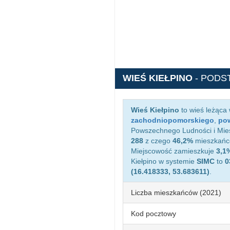
WIEŚ KIEŁPINO
- PODS
Wieś Kiełpino
to wieś leżąca
zachodniopomorskiego
,
pow
Powszechnego Ludności i Miesz
288
z czego
46,2%
mieszkańcó
Miejscowość zamieszkuje
3,1
Kiełpino w systemie
SIMC
to
0
(16.418333, 53.683611)
.
Liczba mieszkańców (2021)
Kod pocztowy