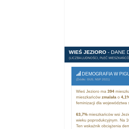
WIEŚ JEZIORO
- DANE
(LICZBA LUDNOŚCI, PŁEĆ MIESZKAŃC
DEMOGRAFIA W PIG
(Źródło: GUS, NSP 2021)
Wieś Jezioro ma
394
mieszk
mieszkańców
zmalała
o
4,1
feminizacji dla województwa 
63,7%
mieszkańców wsi Jezio
wieku poprodukcyjnym. Na 1
Ten wskaźnik obciążenia dem