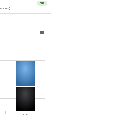
98
czyzn)