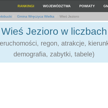
RANKINGI
WOJEWÓDZTWA
POWIATY
GM
kłobucki
Gmina Wręczyca Wielka
Wieś Jezioro
Wieś Jezioro w liczbach
eruchomości, regon, atrakcje, kierun
demografia, zabytki, tabele)