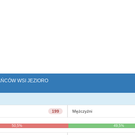
KAŃCÓW WSI JEZIORO
199
Mężczyźni
50,5%
49,5%