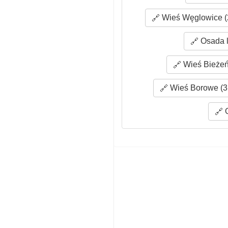
Wieś Węglowice (
Osada l
Wieś Bieżeń
Wieś Borowe (3
O