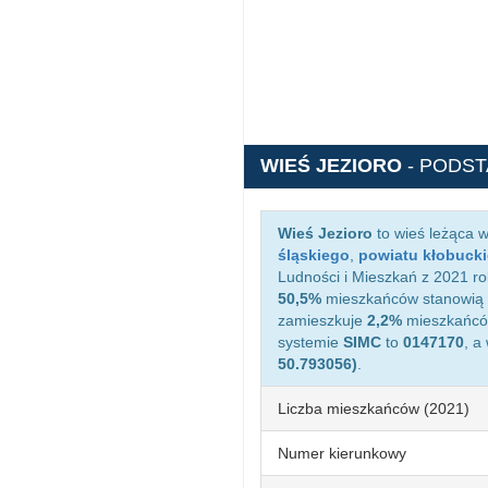
WIEŚ JEZIORO
- PODS
Wieś Jezioro
to wieś leżąca 
śląskiego
,
powiatu kłobuck
Ludności i Mieszkań z 2021 ro
50,5%
mieszkańców stanowią 
zamieszkuje
2,2%
mieszkańców
systemie
SIMC
to
0147170
, a
50.793056)
.
Liczba mieszkańców (2021)
Numer kierunkowy