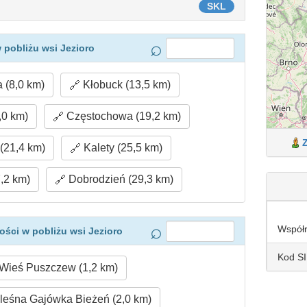
SKL
 pobliżu wsi Jezioro
 (8,0 km)
Kłobuck (13,5 km)
,0 km)
Częstochowa (19,2 km)
(21,4 km)
Kalety (25,5 km)
,2 km)
Dobrodzień (29,3 km)
Współ
ści w pobliżu wsi Jezioro
Kod S
Wieś Puszczew (1,2 km)
eśna Gajówka Bieżeń (2,0 km)