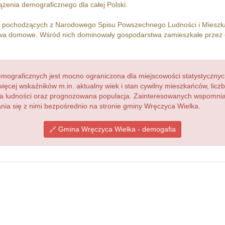
żenia demograficznego dla całej Polski.
h pochodzących z Narodowego Spisu Powszechnego Ludności i Miesz
a domowe. Wśród nich dominowały gospodarstwa zamieszkałe przez
ograficznych jest mocno ograniczona dla miejscowości statystycznyc
więcej wskaźników m.in. aktualny wiek i stan cywilny mieszkańców, lic
acja ludności oraz prognozowana populacja. Zainteresowanych wspomn
ia się z nimi bezpośrednio na stronie gminy Wręczyca Wielka.
Gmina Wręczyca Wielka - demogafia