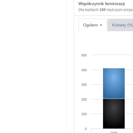
Współczynnik feminizacji
(Na każdych
100
mężczyzn przy
Ogółem
Kobiety (%
500
400
300
200
100
0