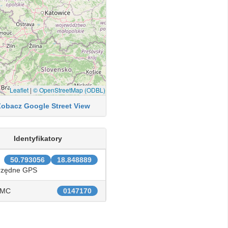
Leaflet
|
© OpenStreetMap (ODBL)
Zobacz Google Street View
Identyfikatory
50.793056
18.848889
rzędne GPS
IMC
0147170