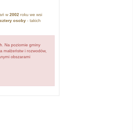
kań w
2002
roku we wsi
cztery osoby
- takich
h. Na poziomie gminy
zba małżeństw i rozwodów,
ianymi obszarami