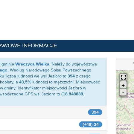
TAWOWE INFORMACJE
w gminie
Wręczyca Wielka
. Należy do województwa
iego
. Według Narodowego Spisu Powszechnego
ku liczba ludności we wsi Jezioro to
394
z czego
kobiety, a
49,5%
ludności to mężczyźni. Miejscowość
 gminy. Identyfikator miejscowości Jezioro w
 współrzędne GPS wsi Jezioro to
(18.848889,
394
(+48) 34