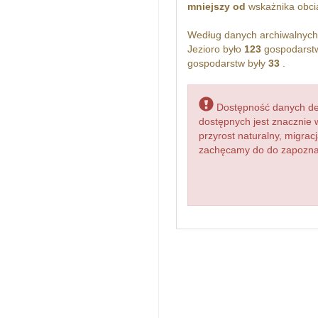
mniejszy od
wskażnika obcią
Według danych archiwalnyc
Jezioro było
123
gospodarstw
gospodarstw były
33
.
Dostępność danych dem
dostępnych jest znacznie 
przyrost naturalny, migr
zachęcamy do do zapoznan