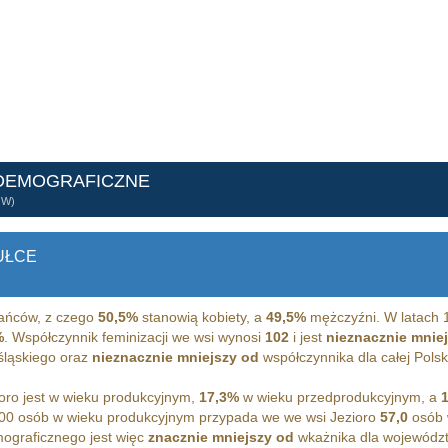
 DEMOGRAFICZNE
ÓW)
UŁCE
ańców, z czego
50,5%
stanowią kobiety, a
49,5%
mężczyźni. W latach 
%
. Współczynnik feminizacji we wsi wynosi
102
i jest
nieznacznie mnie
śląskiego oraz
nieznacznie mniejszy od
współczynnika dla całej Polsk
ro jest w wieku produkcyjnym,
17,3%
w wieku przedprodukcyjnym, a
00 osób w wieku produkcyjnym przypada we we wsi Jezioro
57,0
osób 
ograficznego jest więc
znacznie mniejszy od
wkażnika dla województ