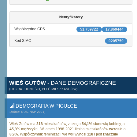
Identyfikatory
Współrzędne GPS
51.759722
17.869444
Kod SIMC
0205759
WIEŚ GUTÓW
- DANE DEMOGRAFICZNE
(LICZBA LUDNOŚCI, PŁEĆ MIESZKAŃCÓW)
DEMOGRAFIA W PIGUŁCE
(Źródło: GUS, NSP 2021)
Wieś Gutów ma
318
mieszkańców, z czego
54,1%
stanowią kobiety, a
45,9%
mężczyźni. W latach 1998-2021 liczba mieszkańców
wzrosła
o
8,9%
. Współczynnik feminizacji we wsi wynosi
118
i jest
znacznie