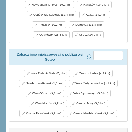
Nowe Skalmierzyce (10,1 km)
Raszków (10,9 km)
Ostrów Wielkopolski (12,4 km)
Kalisz (14,9 km)
Pleszew (16,2 km)
Dobrzyca (21,8 km)
Opatówek (23,8 km)
Chocz (24,0 km)
Zobacz inne miejscowości w pobliżu wsi
Gutów
Wieś Gałązki Małe (2,3 km)
Wieś Sobótka (2,4 km)
Osada Kwiatkówek (3,1 km)
Wieś Gałązki Wielkie (3,1 km)
Wieś Górzno (3,2 km)
Wieś Będzieszyn (3,5 km)
Wieś Młynów (3,7 km)
Osada Jamy (3,8 km)
Osada Pawłówek (3,9 km)
Osada Miedzianówek (3,9 km)