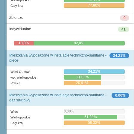
Wielkopolskie
77,80%
Cały kraj
Zbiorcze
9
Indywidualne
41
18,0%
82,0%
Mieszkania wyposażone w instalacje techniczno-sanitarne -
34,21%
piece
34,21%
Wieś Gutów
21,03%
woj. wielkopolskie
20,91%
Polska
Mieszkania wyposażone w instalacje techniczno-sanitarne -
0,00%
gaz sieciowy
0,00%
Wieś
51,20%
Wielkopolskie
58,32%
Cały kraj