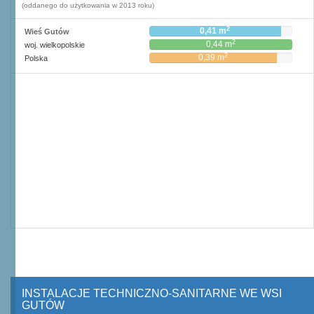
(oddanego do użytkowania w 2013 roku)
2
0,41 m
Wieś Gutów
2
0,44 m
woj. wielkopolskie
2
0,39 m
Polska
INSTALACJE TECHNICZNO-SANITARNE WE WSI
GUTÓW