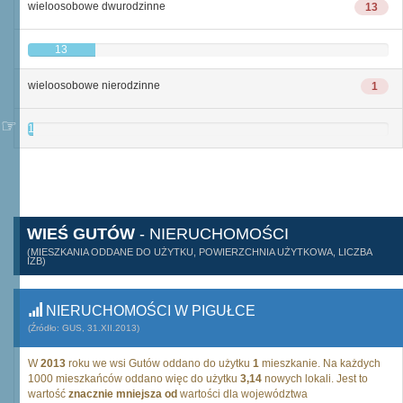
wieloosobowe dwurodzinne
13
13
wieloosobowe nierodzinne
1
1
WIEŚ GUTÓW
- NIERUCHOMOŚCI
(MIESZKANIA ODDANE DO UŻYTKU, POWIERZCHNIA UŻYTKOWA, LICZBA
IZB)
NIERUCHOMOŚCI W PIGUŁCE
(Źródło: GUS, 31.XII.2013)
W
2013
roku we wsi Gutów oddano do użytku
1
mieszkanie. Na każdych
1000 mieszkańców oddano więc do użytku
3,14
nowych lokali. Jest to
wartość
znacznie mniejsza od
wartości dla województwa