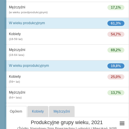
Mężczyźni
17,1%
(w wieku przedprodukcyjnym)
W wieku produkcyjnym
61,3%
Kobiety
54,7%
(18-59 lat)
Mężczyźni
69,2%
(18-64 lata)
W wieku poprodukcyjnym
19,8%
Kobiety
25,0%
(59+ lat)
Mężczyźni
13,7%
(64+ lata)
Ogółem
Kobiety
Mężczyźni
Produkcyjne grupy wieku, 2021
(Źródło: Narodowy Spis Powszechny Ludności i Mieszkań, NSP