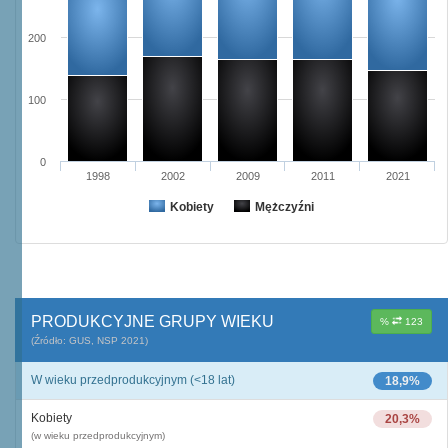
200
100
0
1998
2002
2009
2011
2021
Kobiety
Mężczyźni
PRODUKCYJNE GRUPY WIEKU
%
123
(Źródło: GUS, NSP 2021)
W wieku przedprodukcyjnym (<18 lat)
18,9%
Kobiety
20,3%
(w wieku przedprodukcyjnym)