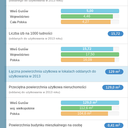
(oddanego do użytkowania w 2013 roku)
5,00
Wieś Gutów
4,46
Województwo
4,27
Cała Polska
Liczba izb na 1000 ludności
15,72
(oddanych do użytkowania w 2013 roku)
15,72
Wieś Gutów
17,50
Województwo
16,09
Polska
2
Łączna powierzchnia użytkowa w lokalach oddanych do
129 m
użytkowania w 2013
2
Przeciętna powierzchnia użytkowa nieruchomości
129,0 m
(oddanej do użytkowania w 2013 roku)
2
129,0 m
Wieś Gutów
2
112,6 m
woj. wielkopolskie
2
104,6 m
Polska
2
Powierzchnia budynku mieszkalnego na osobę
0,41 m