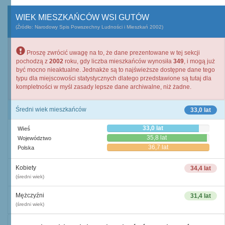
WIEK MIESZKAŃCÓW WSI GUTÓW
(Źródło: Narodowy Spis Powszechny Ludności i Mieszkań 2002)
Proszę zwrócić uwagę na to, że dane prezentowane w tej sekcji
pochodzą z
2002
roku, gdy liczba mieszkańców wynosiła
349
, i mogą już
być mocno nieaktualne. Jednakże są to najświeższe dostępne dane tego
typu dla miejscowości statystycznych dlatego przedstawione są tutaj dla
kompletności w myśl zasady lepsze dane archiwalne, niż żadne.
Średni wiek mieszkańców
33,0 lat
33,0 lat
Wieś
35,8 lat
Województwo
36,7 lat
Polska
Kobiety
34,4 lat
(średni wiek)
Mężczyźni
31,4 lat
(średni wiek)