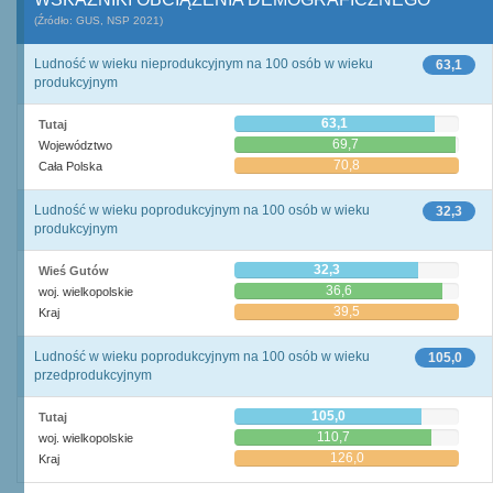
(Źródło: GUS, NSP 2021)
Ludność w wieku nieprodukcyjnym na 100 osób w wieku
63,1
produkcyjnym
63,1
Tutaj
69,7
Województwo
70,8
Cała Polska
Ludność w wieku poprodukcyjnym na 100 osób w wieku
32,3
produkcyjnym
32,3
Wieś Gutów
36,6
woj. wielkopolskie
39,5
Kraj
Ludność w wieku poprodukcyjnym na 100 osób w wieku
105,0
przedprodukcyjnym
105,0
Tutaj
110,7
woj. wielkopolskie
126,0
Kraj