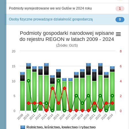
Podmioty wyrejestrowane we wsi Gutów w 2024 roku
1
Osoby fizyczne prowadzące działalność gospodarczą
9
Podmioty gospodarki narodowej wpisane
do rejestru REGON w latach 2009 - 2024
(Źródło: GUS)
20
8
15
6
10
4
5
2
0
0
2009
2010
2011
2012
2013
2014
2015
2016
2017
2018
2019
2020
2021
2022
2023
2024
Rolnictwo, leśnictwo, łowiectwo i rybactwo