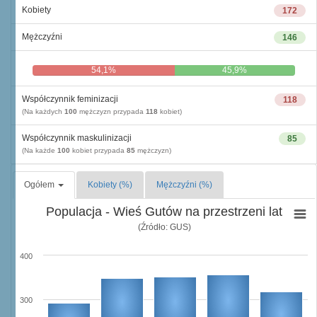
Kobiety
172
Mężczyźni
146
54,1%
45,9%
Współczynnik feminizacji
118
(Na każdych
100
mężczyzn przypada
118
kobiet)
Współczynnik maskulinizacji
85
(Na każde
100
kobiet przypada
85
mężczyzn)
Ogółem
Kobiety (%)
Mężczyźni (%)
Populacja - Wieś Gutów na przestrzeni lat
(Źródło: GUS)
400
300