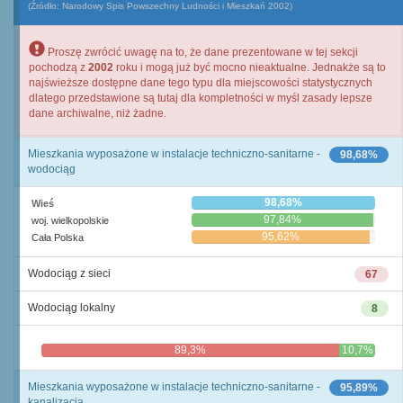
(Źródło: Narodowy Spis Powszechny Ludności i Mieszkań 2002)
Proszę zwrócić uwagę na to, że dane prezentowane w tej sekcji
pochodzą z
2002
roku i mogą już być mocno nieaktualne. Jednakże są to
najświeższe dostępne dane tego typu dla miejscowości statystycznych
dlatego przedstawione są tutaj dla kompletności w myśl zasady lepsze
dane archiwalne, niż żadne.
Mieszkania wyposażone w instalacje techniczno-sanitarne -
98,68%
wodociąg
98,68%
Wieś
97,84%
woj. wielkopolskie
95,62%
Cała Polska
Wodociąg z sieci
67
Wodociąg lokalny
8
89,3%
10,7%
Mieszkania wyposażone w instalacje techniczno-sanitarne -
95,89%
kanalizacja