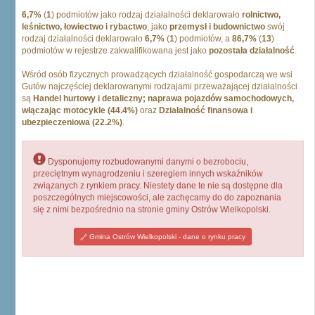
6,7%
(
1
) podmiotów jako rodzaj działalności deklarowało
rolnictwo,
leśnictwo, łowiectwo i rybactwo
, jako
przemysł i budownictwo
swój
rodzaj działalności deklarowało
6,7%
(
1
) podmiotów, a
86,7%
(
13
)
podmiotów w rejestrze zakwalifikowana jest jako
pozostała działalność
.
Wśród osób fizycznych prowadzących działalność gospodarczą we wsi
Gutów najczęściej deklarowanymi rodzajami przeważającej działalności
są
Handel hurtowy i detaliczny; naprawa pojazdów samochodowych,
włączając motocykle (44.4%)
oraz
Działalność finansowa i
ubezpieczeniowa (22.2%)
.
Dysponujemy rozbudowanymi danymi o bezrobociu,
przeciętnym wynagrodzeniu i szeregiem innych wskaźników
związanych z rynkiem pracy. Niestety dane te nie są dostępne dla
poszczególnych miejscowości, ale zachęcamy do do zapoznania
się z nimi bezpośrednio na stronie gminy Ostrów Wielkopolski.
Gmina Ostrów Wielkopolski - dane o rynku pracy