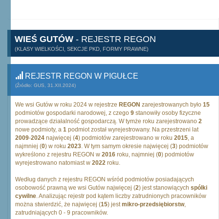
WIEŚ GUTÓW
- REJESTR REGON
(KLASY WIELKOŚCI, SEKCJE PKD, FORMY PRAWNE)
REJESTR REGON W PIGUŁCE
(Źródło: GUS, 31.XII.2024)
We wsi Gutów w roku 2024 w rejestrze
REGON
zarejestrowanych było
15
podmiotów gospodarki narodowej, z czego
9
stanowiły osoby fizyczne
prowadzące działalność gospodarczą. W tymże roku zarejestrowano
2
nowe podmioty, a
1
podmiot został wyrejestrowany. Na przestrzeni lat
2009
-
2024
najwięcej (
4
) podmiotów zarejestrowano w roku
2015
, a
najmniej (
0
) w roku
2023
. W tym samym okresie najwięcej (
3
) podmiotów
wykreślono z rejestru REGON w
2016
roku, najmniej (
0
) podmiotów
wyrejestrowano natomiast w
2022
roku.
Według danych z rejestru REGON wśród podmiotów posiadających
osobowość prawną we wsi Gutów najwięcej (
2
) jest stanowiących
spólki
cywilne
. Analizując rejestr pod kątem liczby zatrudnionych pracowników
można stwierdzić, że najwięcej (
15
) jest
mikro-przedsiębiorstw
,
zatrudniających 0 - 9 pracowników.