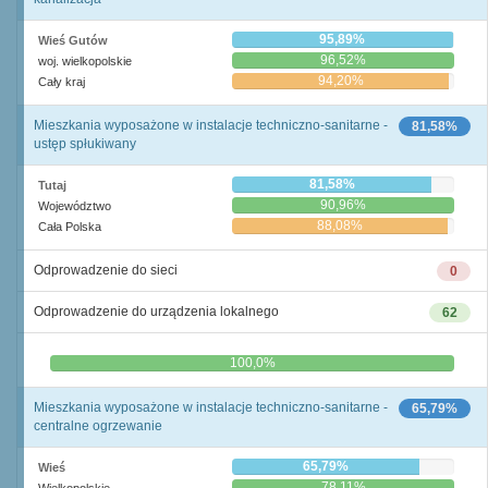
95,89%
Wieś Gutów
96,52%
woj. wielkopolskie
94,20%
Cały kraj
Mieszkania wyposażone w instalacje techniczno-sanitarne -
81,58%
ustęp spłukiwany
81,58%
Tutaj
90,96%
Województwo
88,08%
Cała Polska
Odprowadzenie do sieci
0
Odprowadzenie do urządzenia lokalnego
62
0,0%
100,0%
Mieszkania wyposażone w instalacje techniczno-sanitarne -
65,79%
centralne ogrzewanie
65,79%
Wieś
78,11%