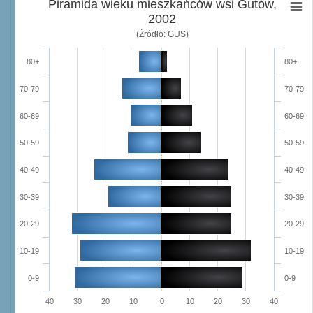
Piramida wieku mieszkańców wsi Gutów,
2002
(Źródło: GUS)
80+
80+
70-79
70-79
60-69
60-69
50-59
50-59
40-49
40-49
30-39
30-39
20-29
20-29
10-19
10-19
0-9
0-9
40
30
20
10
0
10
20
30
40