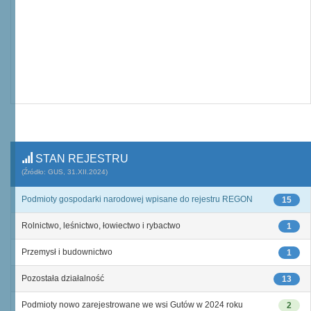
STAN REJESTRU
(Źródło: GUS, 31.XII.2024)
Podmioty gospodarki narodowej wpisane do rejestru REGON
15
Rolnictwo, leśnictwo, łowiectwo i rybactwo
1
Przemysł i budownictwo
1
Pozostała działalność
13
Podmioty nowo zarejestrowane we wsi Gutów w 2024 roku
2