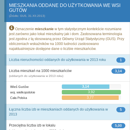
MIESZKANIA ODDANE DO UŻYTKOWANIA WE WSI
GUTÓW
(Źródło: GUS, 31.XII.2013)
Oznaczenie
mieszkanie
w tym statystycznym kontekście rozumiane
jest zarówno jako lokal mieszkalny jak i dom. Zastosowana terminologia
jest zgodna z tą stosowaną przez Główny Urząd Statystyczny (GUS). Przy
obliczeniach wskaźników na 1000 ludności zastosowano
najaktualniejsze dostępne dane o liczbie mieszkańców.
Liczba nieruchomości oddanych do użytkowania w 2013 roku
1
Liczba mieszkań na 1000 mieszkańców
3,14
(oddanych do użytkowania w 2013 roku)
3,14
Wieś Gutów
3,92
woj. wielkopolskie
3,77
Cała Polska
Łączna liczba izb w mieszkaniach oddanych do użytkowania w
5
2013
Przeciętna liczba izb w lokalu
5,00