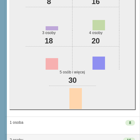
8
16
3 osoby
4 osoby
18
20
5 osób i więcej
30
1 osoba
8