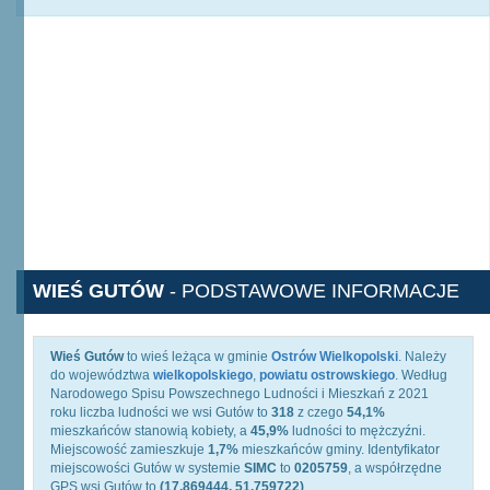
WIEŚ GUTÓW
- PODSTAWOWE INFORMACJE
Wieś Gutów
to wieś leżąca w gminie
Ostrów Wielkopolski
. Należy
do województwa
wielkopolskiego
,
powiatu ostrowskiego
. Według
Narodowego Spisu Powszechnego Ludności i Mieszkań z 2021
roku liczba ludności we wsi Gutów to
318
z czego
54,1%
mieszkańców stanowią kobiety, a
45,9%
ludności to mężczyźni.
Miejscowość zamieszkuje
1,7%
mieszkańców gminy. Identyfikator
miejscowości Gutów w systemie
SIMC
to
0205759
, a współrzędne
GPS wsi Gutów to
(17.869444, 51.759722)
.