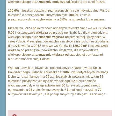
wielkopolskiego oraz
znacznie mniejsza od
średniej dla całej Polski.
100,0%
mieszkań zostało przeznaczonych na cele indywidualne. Wśród
mieszkań o przeznaczeniu indywidualnym
100,0%
zostało
przeznaczonych na użytek własny, a
0,0%
na sprzedaż lub wynajem.
Przeciętna liczba pokoi w nowo oddanych mieszkaniach we wsi Gutów to
5,00
i jest
znacznie większa od
przeciętnej liczby izb dla województwa
wielkopolskiego oraz
znacznie większa od
przeciętnej liczby pokoi w
całej Polsce. Przeciętna powierzchnia użytkowa nieruchomości oddanej
2
do użytkowania w 2013 roku we wsi Gutów to
129,00 m
i jest
znacznie
większa od
przeciętnej powierzchni użytkowej dla województwa
wielkopolskiego oraz
znacznie większa od
przeciętnej powierzchni
nieruchomości w całej Polsce.
Według danych archiwalnych pochodzących z Narodowego Spisu
Powszechnego Ludności i Mieszkań z
2002
roku dotyczących instalacji
techniczno-sanitarnych na
76
zamieszkałych wówczas mieszkań
75
mieszkań przyłączonych było do wodociągu,
62
nieruchomości
wyposażone były w ustęp spłukiwany,
50
korzystało z centralnego
ogrzewania, a
26
z pieców grzewczych. Z kanalizacji korzystało
70
budynków mieszkalnych , a
0
podłączonych było do gazu sieciowego.