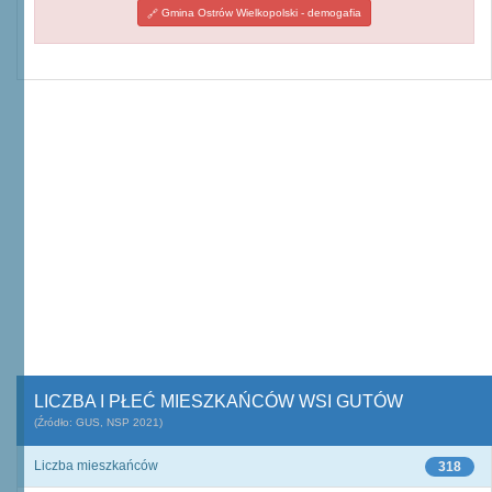
Gmina Ostrów Wielkopolski - demogafia
LICZBA I PŁEĆ MIESZKAŃCÓW WSI GUTÓW
(Źródło: GUS, NSP 2021)
Liczba mieszkańców
318