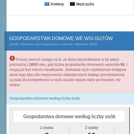
Kobiety
Mężczyźni
GOSPODARSTWA DOMOWE WE WSI GUTÓW
(Źródło: Narodowy Spis Powszechny Ludności i Mieszkań 2002)
Proszę zwrócić uwagę na to, że dane prezentowane w tej sekcji
pochodzą z
2002
roku, gdy liczba gospodarstw domowych wynosiła
92
, i
mogą już być mocno nieaktualne. Jednakże są to najświeższe dostępne
dane tego typu dla miejscowości statystycznych dlatego przedstawione
są tutaj dla kompletności w myśl zasady lepsze dane archiwalne, niż
żadne.
Gospodarstwa domowe według liczby osób
Gospodarstwa domowe według liczby osób
1 osoba
2 osoby