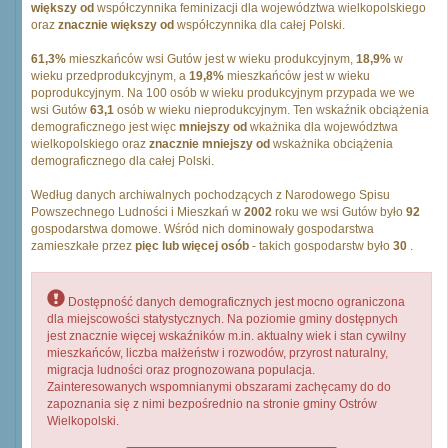
większy od
współczynnika feminizacji dla województwa wielkopolskiego
oraz
znacznie większy od
współczynnika dla całej Polski.
61,3%
mieszkańców wsi Gutów jest w wieku produkcyjnym,
18,9%
w
wieku przedprodukcyjnym, a
19,8%
mieszkańców jest w wieku
poprodukcyjnym. Na 100 osób w wieku produkcyjnym przypada we we
wsi Gutów
63,1
osób w wieku nieprodukcyjnym. Ten wskaźnik obciążenia
demograficznego jest więc
mniejszy od
wkażnika dla województwa
wielkopolskiego oraz
znacznie mniejszy od
wskażnika obciążenia
demograficznego dla całej Polski.
Według danych archiwalnych pochodzących z Narodowego Spisu
Powszechnego Ludności i Mieszkań w
2002
roku we wsi Gutów było
92
gospodarstwa domowe. Wśród nich dominowały gospodarstwa
zamieszkałe przez
pięc lub więcej osób
- takich gospodarstw było
30
.
Dostępność danych demograficznych jest mocno ograniczona
dla miejscowości statystycznych. Na poziomie gminy dostępnych
jest znacznie więcej wskaźników m.in. aktualny wiek i stan cywilny
mieszkańców, liczba małżeństw i rozwodów, przyrost naturalny,
migracja ludności oraz prognozowana populacja.
Zainteresowanych wspomnianymi obszarami zachęcamy do do
zapoznania się z nimi bezpośrednio na stronie gminy Ostrów
Wielkopolski.