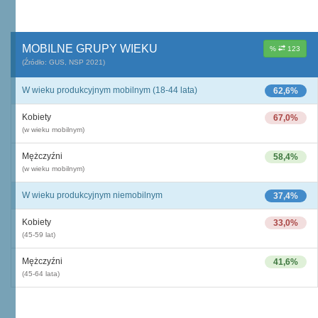
MOBILNE GRUPY WIEKU
%
123
(Źródło: GUS, NSP 2021)
W wieku produkcyjnym mobilnym (18-44 lata)
62,6%
Kobiety
67,0%
(w wieku mobilnym)
Mężczyźni
58,4%
(w wieku mobilnym)
W wieku produkcyjnym niemobilnym
37,4%
Kobiety
33,0%
(45-59 lat)
Mężczyźni
41,6%
(45-64 lata)