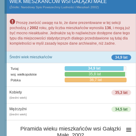
WIEK MIESZKAŃCÓW WSI GAŁĄZKI MAŁE
(Źródło: Narodowy Spis Powszechny Ludności i Mieszkań 2002)
Proszę zwrócić uwagę na to, że dane prezentowane w tej sekcji
pochodzą z
2002
roku, gdy liczba mieszkańców wynosiła
136
, i mogą już
być mocno nieaktualne. Jednakże są to najświeższe dostępne dane tego
typu dla miejscowości statystycznych dlatego przedstawione są tutaj dla
kompletności w myśl zasady lepsze dane archiwalne, niż żadne.
Średni wiek mieszkańców
34,9 lat
34,9 lat
Tutaj
35,8 lat
woj. wielkopolskie
36,7 lat
Polska
Kobiety
35,3 lat
(średni wiek)
Mężczyźni
34,5 lat
(średni wiek)
Piramida wieku mieszkańców wsi Gałązki
Małe, 2002