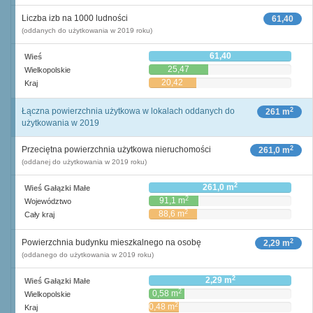
Liczba izb na 1000 ludności
61,40
(oddanych do użytkowania w 2019 roku)
61,40
Wieś
25,47
Wielkopolskie
20,42
Kraj
2
Łączna powierzchnia użytkowa w lokalach oddanych do
261 m
użytkowania w 2019
2
Przeciętna powierzchnia użytkowa nieruchomości
261,0 m
(oddanej do użytkowania w 2019 roku)
2
261,0 m
Wieś Gałązki Małe
2
91,1 m
Województwo
2
88,6 m
Cały kraj
2
Powierzchnia budynku mieszkalnego na osobę
2,29 m
(oddanego do użytkowania w 2019 roku)
2
2,29 m
Wieś Gałązki Małe
2
0,58 m
Wielkopolskie
2
0,48 m
Kraj