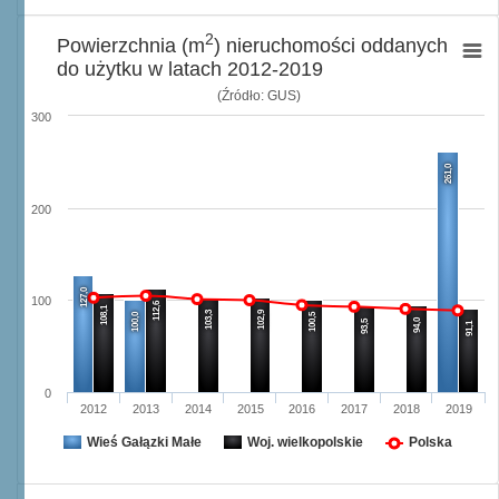
2
Powierzchnia (m
) nieruchomości oddanych
do użytku w latach 2012-2019
(Źródło: GUS)
300
261,0
200
127,0
100
112,6
108,1
103,3
102,9
100,0
100,5
94,0
93,5
91,1
0
2012
2013
2014
2015
2016
2017
2018
2019
Wieś Gałązki Małe
Woj. wielkopolskie
Polska