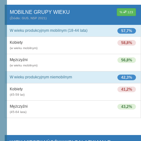
MOBILNE GRUPY WIEKU
%
123
(Źródło: GUS, NSP 2021)
W wieku produkcyjnym mobilnym (18-44 lata)
57,7%
Kobiety
58,8%
(w wieku mobilnym)
Mężczyźni
56,8%
(w wieku mobilnym)
W wieku produkcyjnym niemobilnym
42,3%
Kobiety
41,2%
(45-59 lat)
Mężczyźni
43,2%
(45-64 lata)