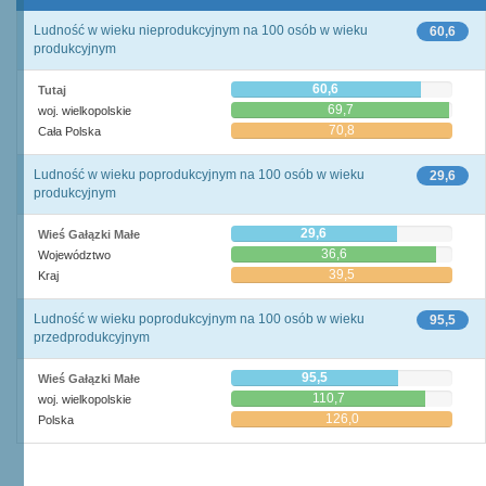
Ludność w wieku nieprodukcyjnym na 100 osób w wieku
60,6
produkcyjnym
60,6
Tutaj
69,7
woj. wielkopolskie
70,8
Cała Polska
Ludność w wieku poprodukcyjnym na 100 osób w wieku
29,6
produkcyjnym
29,6
Wieś Gałązki Małe
36,6
Województwo
39,5
Kraj
Ludność w wieku poprodukcyjnym na 100 osób w wieku
95,5
przedprodukcyjnym
95,5
Wieś Gałązki Małe
110,7
woj. wielkopolskie
126,0
Polska