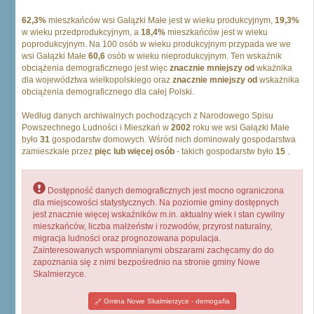
62,3%
mieszkańców wsi Gałązki Małe jest w wieku produkcyjnym,
19,3%
w wieku przedprodukcyjnym, a
18,4%
mieszkańców jest w wieku
poprodukcyjnym. Na 100 osób w wieku produkcyjnym przypada we we
wsi Gałązki Małe
60,6
osób w wieku nieprodukcyjnym. Ten wskaźnik
obciążenia demograficznego jest więc
znacznie mniejszy od
wkażnika
dla województwa wielkopolskiego oraz
znacznie mniejszy od
wskażnika
obciążenia demograficznego dla całej Polski.
Według danych archiwalnych pochodzących z Narodowego Spisu
Powszechnego Ludności i Mieszkań w
2002
roku we wsi Gałązki Małe
było
31
gospodarstw domowych. Wśród nich dominowały gospodarstwa
zamieszkałe przez
pięc lub więcej osób
- takich gospodarstw było
15
.
Dostępność danych demograficznych jest mocno ograniczona
dla miejscowości statystycznych. Na poziomie gminy dostępnych
jest znacznie więcej wskaźników m.in. aktualny wiek i stan cywilny
mieszkańców, liczba małżeństw i rozwodów, przyrost naturalny,
migracja ludności oraz prognozowana populacja.
Zainteresowanych wspomnianymi obszarami zachęcamy do do
zapoznania się z nimi bezpośrednio na stronie gminy Nowe
Skalmierzyce.
Gmina Nowe Skalmierzyce - demogafia