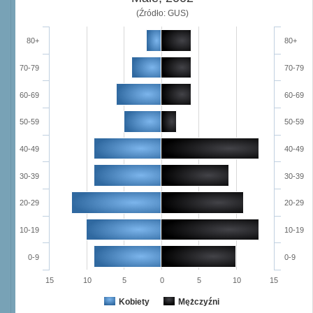
(Źródło: GUS)
80+
80+
70-79
70-79
60-69
60-69
50-59
50-59
40-49
40-49
30-39
30-39
20-29
20-29
10-19
10-19
0-9
0-9
15
10
5
0
5
10
15
Kobiety
Mężczyźni