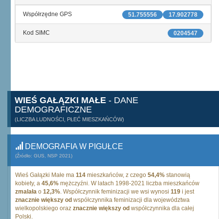
Współrzędne GPS
51.755556
17.902778
Kod SIMC
0204547
WIEŚ GAŁĄZKI MAŁE
- DANE
DEMOGRAFICZNE
(LICZBA LUDNOŚCI, PŁEĆ MIESZKAŃCÓW)
DEMOGRAFIA W PIGUŁCE
(Źródło: GUS, NSP 2021)
Wieś Gałązki Małe ma
114
mieszkańców, z czego
54,4%
stanowią
kobiety, a
45,6%
mężczyźni. W latach 1998-2021 liczba mieszkańców
zmalała
o
12,3%
. Współczynnik feminizacji we wsi wynosi
119
i jest
znacznie większy od
współczynnika feminizacji dla województwa
wielkopolskiego oraz
znacznie większy od
współczynnika dla całej
Polski.