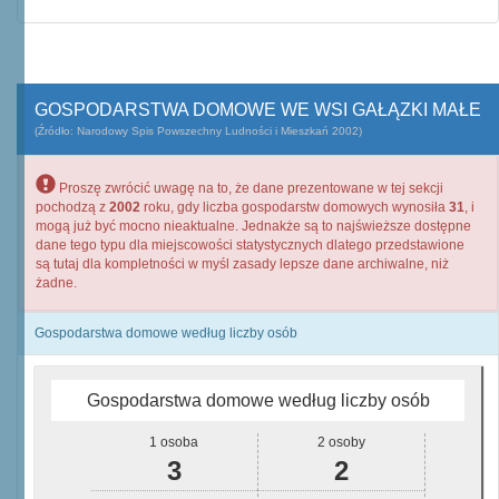
GOSPODARSTWA DOMOWE WE WSI GAŁĄZKI MAŁE
(Źródło: Narodowy Spis Powszechny Ludności i Mieszkań 2002)
Proszę zwrócić uwagę na to, że dane prezentowane w tej sekcji
pochodzą z
2002
roku, gdy liczba gospodarstw domowych wynosiła
31
, i
mogą już być mocno nieaktualne. Jednakże są to najświeższe dostępne
dane tego typu dla miejscowości statystycznych dlatego przedstawione
są tutaj dla kompletności w myśl zasady lepsze dane archiwalne, niż
żadne.
Gospodarstwa domowe według liczby osób
Gospodarstwa domowe według liczby osób
1 osoba
2 osoby
3
2