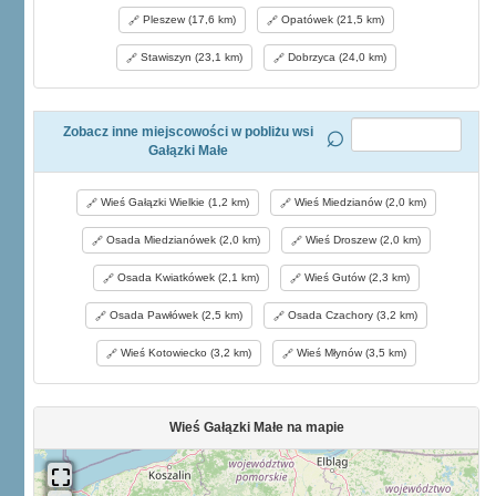
Pleszew (17,6 km)
Opatówek (21,5 km)
Stawiszyn (23,1 km)
Dobrzyca (24,0 km)
Zobacz inne miejscowości w pobliżu wsi
Gałązki Małe
Wieś Gałązki Wielkie (1,2 km)
Wieś Miedzianów (2,0 km)
Osada Miedzianówek (2,0 km)
Wieś Droszew (2,0 km)
Osada Kwiatkówek (2,1 km)
Wieś Gutów (2,3 km)
Osada Pawłówek (2,5 km)
Osada Czachory (3,2 km)
Wieś Kotowiecko (3,2 km)
Wieś Młynów (3,5 km)
Wieś Gałązki Małe na mapie