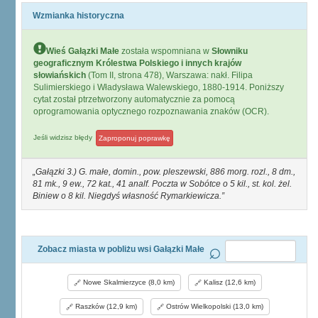
Wzmianka historyczna
Wieś Gałązki Małe
została wspomniana w
Słowniku
geograficznym Królestwa Polskiego i innych krajów
słowiańskich
(Tom II, strona 478), Warszawa: nakł. Filipa
Sulimierskiego i Władysława Walewskiego, 1880-1914. Poniższy
cytat został ptrzetworzony automatycznie za pomocą
oprogramowania optycznego rozpoznawania znaków (OCR).
Jeśli widzisz błędy
Zaproponuj poprawkę
Gałązki 3.) G. małe, domin., pow. pleszewski, 886 morg. rozl., 8 dm.,
81 mk., 9 ew., 72 kat., 41 analf. Poczta w Sobótce o 5 kil., st. kol. żel.
Biniew o 8 kil. Niegdyś własność Rymarkiewicza.
Zobacz miasta w pobliżu wsi Gałązki Małe
Nowe Skalmierzyce (8,0 km)
Kalisz (12,6 km)
Raszków (12,9 km)
Ostrów Wielkopolski (13,0 km)