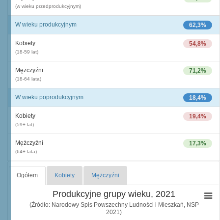
(w wieku przedprodukcyjnym)
W wieku produkcyjnym
62,3%
Kobiety
54,8%
(18-59 lat)
Mężczyźni
71,2%
(18-64 lata)
W wieku poprodukcyjnym
18,4%
Kobiety
19,4%
(59+ lat)
Mężczyźni
17,3%
(64+ lata)
Ogółem
Kobiety
Mężczyźni
Produkcyjne grupy wieku, 2021
(Źródło: Narodowy Spis Powszechny Ludności i Mieszkań, NSP
2021)