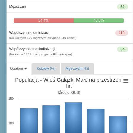
Mężczyźni
52
54,4%
45,6%
Współczynnik feminizacji
119
(Na każdych
100
mężczyzn przypada
119
kobiet)
Współczynnik maskulinizacji
84
(Na każde
100
kobiet przypada
84
mężczyzn)
Ogółem
Kobiety (%)
Mężczyźni (%)
Populacja - Wieś Gałązki Małe na przestrzeni
lat
(Źródło: GUS)
150
100