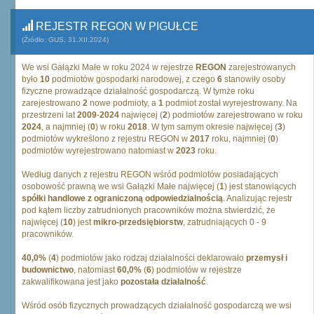
REJESTR REGON W PIGUŁCE
(Źródło: GUS, 31.XII.2024)
We wsi Gałązki Małe w roku 2024 w rejestrze
REGON
zarejestrowanych
było
10
podmiotów gospodarki narodowej, z czego
6
stanowiły osoby
fizyczne prowadzące działalność gospodarczą. W tymże roku
zarejestrowano
2
nowe podmioty, a
1
podmiot został wyrejestrowany. Na
przestrzeni lat
2009
-
2024
najwięcej (
2
) podmiotów zarejestrowano w roku
2024
, a najmniej (
0
) w roku
2018
. W tym samym okresie najwięcej (
3
)
podmiotów wykreślono z rejestru REGON w
2017
roku, najmniej (
0
)
podmiotów wyrejestrowano natomiast w
2023
roku.
Według danych z rejestru REGON wśród podmiotów posiadających
osobowość prawną we wsi Gałązki Małe najwięcej (
1
) jest stanowiących
spółki handlowe z ograniczoną odpowiedzialnością
. Analizując rejestr
pod kątem liczby zatrudnionych pracowników można stwierdzić, że
najwięcej (
10
) jest
mikro-przedsiębiorstw
, zatrudniających 0 - 9
pracowników.
40,0%
(
4
) podmiotów jako rodzaj działalności deklarowało
przemysł i
budownictwo
, natomiast
60,0%
(
6
) podmiotów w rejestrze
zakwalifikowana jest jako
pozostała działalność
.
Wśród osób fizycznych prowadzących działalność gospodarczą we wsi