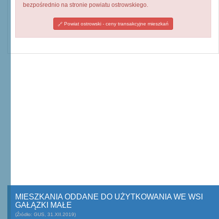
bezpośrednio na stronie powiatu ostrowskiego.
Powiat ostrowski - ceny transakcyjne mieszkań
MIESZKANIA ODDANE DO UŻYTKOWANIA WE WSI
GAŁĄZKI MAŁE
(Źródło: GUS, 31.XII.2019)