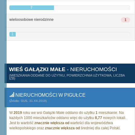
7
wieloosobowe nierodzinne
1
1
WIEŚ GAŁĄZKI MAŁE
- NIERUCHOMOŚCI
(MIESZKANIA ODDANE DO UŻYTKU, POWIERZCHNIA UŻYTKOWA, LICZBA
IZB)
NIERUCHOMOŚCI W PIGUŁCE
(Źródło: GUS, 31.XII.2019)
W
2019
roku we wsi Gałązki Małe oddano do użytku
1
mieszkanie. Na
każdych 1000 mieszkańców oddano więc do użytku
8,77
nowych lokali.
Jest to wartość
znacznie większa od
wartości dla województwa
wielkopolskiego oraz
znacznie większa od
średniej dla całej Polski.