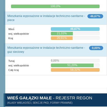
0,0%
100,0%
Mieszkania wyposażone w instalacje techniczno-sanitarne -
46,67%
piece
46,67%
Wieś
21,03%
woj. wielkopolskie
20,91%
Kraj
Mieszkania wyposażone w instalacje techniczno-sanitarne -
0,00%
gaz sieciowy
0,00%
Tutaj
51,20%
woj. wielkopolskie
58,32%
Cały kraj
WIEŚ GAŁĄZKI MAŁE
- REJESTR REGON
(KLASY WIELKOŚCI, SEKCJE PKD, FORMY PRAWNE)