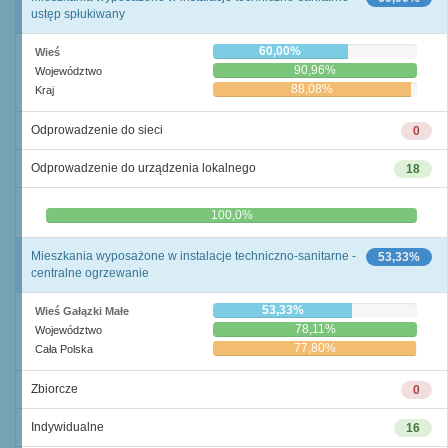
ustęp spłukiwany
60,00%
Wieś
90,96%
Województwo
88,08%
Kraj
Odprowadzenie do sieci
0
Odprowadzenie do urządzenia lokalnego
18
0,0%
100,0%
Mieszkania wyposażone w instalacje techniczno-sanitarne -
53,33%
centralne ogrzewanie
53,33%
Wieś Gałązki Małe
78,11%
Województwo
77,80%
Cała Polska
Zbiorcze
0
Indywidualne
16