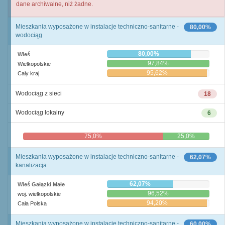
dane archiwalne, niż żadne.
Mieszkania wyposażone w instalacje techniczno-sanitarne -
80,00%
wodociąg
80,00%
Wieś
97,84%
Wielkopolskie
95,62%
Cały kraj
Wodociąg z sieci
18
Wodociąg lokalny
6
75,0%
25,0%
Mieszkania wyposażone w instalacje techniczno-sanitarne -
62,07%
kanalizacja
62,07%
Wieś Gałązki Małe
96,52%
woj. wielkopolskie
94,20%
Cała Polska
Mieszkania wyposażone w instalacje techniczno-sanitarne -
60,00%