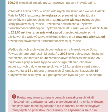
100,0%
mieszkań zostało przeznaczonych na cele indywidualne.
Przeciętna liczba pokoi w nowo oddanych mieszkaniach we wsi Gałązki
Małe to
7,00
i jest
znacznie większa od
przeciętnej liczby izb dla
województwa wielkopolskiego oraz
znacznie większa od
przeciętnej
liczby pokoi w całej Polsce. Przeciętna powierzchnia użytkowa
nieruchomości oddanej do użytkowania w 2019 roku we wsi Gałązki Małe
2
to
261,00 m
i jest
znacznie większa od
przeciętnej powierzchni
użytkowej dla województwa wielkopolskiego oraz
znacznie większa od
przeciętnej powierzchni nieruchomości w całej Polsce.
Według danych archiwalnych pochodzących z Narodowego Spisu
Powszechnego Ludności i Mieszkań z
2002
roku dotyczących instalacji
techniczno-sanitarnych na
30
zamieszkałych wówczas mieszkań
24
mieszkania przyłączone były do wodociągu,
18
nieruchomości
wyposażonych było w ustęp spłukiwany,
16
korzystało z centralnego
ogrzewania, a
14
z pieców grzewczych. Z kanalizacji korzystało
18
budynków mieszkalnych , a
0
podłączonych było do gazu sieciowego.
Posiadamy również dane o cenach transakcyjnych lokali
mieszkalnych zarówno na rynku pierwotnym jak i na rynku wtórnym.
Niestety dane te nie są dostępne dla jednostek administracyjnych
mniejszych od powiatów. Zapraszamy do zapoznania się z nimi