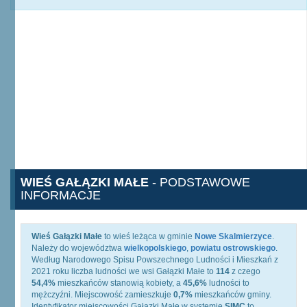
WIEŚ GAŁĄZKI MAŁE
- PODSTAWOWE
INFORMACJE
Wieś Gałązki Małe
to wieś leżąca w gminie
Nowe Skalmierzyce
.
Należy do województwa
wielkopolskiego
,
powiatu ostrowskiego
.
Według Narodowego Spisu Powszechnego Ludności i Mieszkań z
2021 roku liczba ludności we wsi Gałązki Małe to
114
z czego
54,4%
mieszkańców stanowią kobiety, a
45,6%
ludności to
mężczyźni. Miejscowość zamieszkuje
0,7%
mieszkańców gminy.
Identyfikator miejscowości Gałązki Małe w systemie
SIMC
to