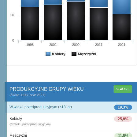
50
0
1998
2002
2009
2011
2021
Kobiety
Mężczyźni
PRODUKCYJNE GRUPY WIEKU
%
123
(Źródło: GUS, NSP 2021)
W wieku przedprodukcyjnym (<18 lat)
19,3%
Kobiety
25,8%
(w wieku przedprodukcyjnym)
Mężczyźni
11,5%