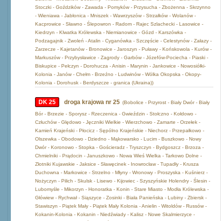
Stoczki - Goździków - Zawada - Pomyków - Przysucha - Zbożenna - Skrzynno
- Wieniawa - Jabłonica - Mniszek - Wawrzyszów - Strzałków - Wolanów -
Kacprowice - Sławno - Ślepowron - Radom - Rajec Szlachecki - Lasowice -
Kiedrzyn - Klwatka Królewska - Niemianowice - Gózd - Karszówka -
Podzagajnik - Zwoleń - Atalin - Cyganówka - Szczęście - Celestynów - Załazy -
Zarzecze - Kajetanów - Bronowice - Jaroszyn - Puławy - Końskowola - Kurów -
Markuszów - Przybysławice - Zagrody - Garbów - Józefów-Pociecha - Piaski -
Biskupice - Pełczyn - Dorohucza - Anisin - Marynin - Jankowice - Nowosiółki-
Kolonia - Janów - Chełm - Brzeźno - Ludwinów - Wólka Okopska - Okopy-
Kolonia - Dorohusk - Berdyszcze - granica (Ukraina))
DK 25
droga krajowa nr 25
(Bobolice - Przyrost - Biały Dwór - Biały
Bór - Brzezie - Sporysz - Rzeczenica - Gwieździn - Stołczno - Kołdowo -
Człuchów - Ględowo - Jęczniki Wielkie - Wierzchowo - Zamarte - Orzełek -
Kamień Krajeński - Płocicz - Sępólno Krajeńskie - Niechorz - Przepałkowo -
Olszewka - Obodowo - Dziedno - Mąkowarsko - Lucim - Buszkowo - Nowy
Dwór - Koronowo - Stopka - Gościeradz - Tryszczyn - Bydgoszcz - Brzoza -
Chmielniki - Prądocin - Januszkowo - Nowa Wieś Wielka - Tarkowo Dolne -
Złotniki Kujawskie - Jaksice - Sławęcinek - Inowrocław - Tupadły - Krusza
Duchowna - Markowice - Strzelno - Młyny - Wronowy - Proszyska - Kuśnierz -
Nożyczyn - Pilich - Skulsk - Lisewo - Kijowiec - Szyszyńskie Holendry - Ślesin -
Lubomyśle - Mikorzyn - Honoratka - Konin - Stare Miasto - Modła Królewska -
Główiew - Rychwał - Siąszyce - Zosinki - Biała Panieńska - Lubiny - Zbiersk -
Stawiszyn - Piątek Mały - Piątek Mały Kolonia - Anielin - Witoldów - Russów -
Kokanin-Kolonia - Kokanin - Niedźwiady - Kalisz - Nowe Skalmierzyce -