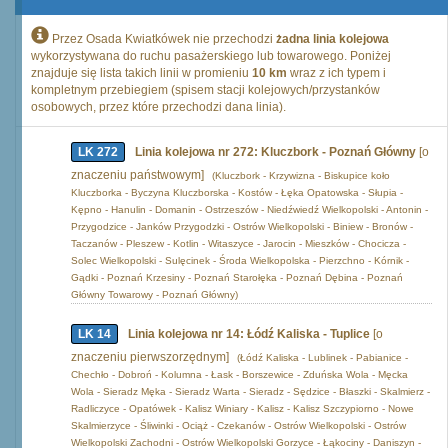
Przez Osada Kwiatkówek nie przechodzi
żadna linia kolejowa
wykorzystywana do ruchu pasażerskiego lub towarowego. Poniżej
znajduje się lista takich linii w promieniu
10 km
wraz z ich typem i
kompletnym przebiegiem (spisem stacji kolejowych/przystanków
osobowych, przez które przechodzi dana linia).
LK 272
Linia kolejowa nr 272: Kluczbork - Poznań Główny
[o
znaczeniu państwowym]
(Kluczbork - Krzywizna - Biskupice koło
Kluczborka - Byczyna Kluczborska - Kostów - Łęka Opatowska - Słupia -
Kępno - Hanulin - Domanin - Ostrzeszów - Niedźwiedź Wielkopolski - Antonin -
Przygodzice - Janków Przygodzki - Ostrów Wielkopolski - Biniew - Bronów -
Taczanów - Pleszew - Kotlin - Witaszyce - Jarocin - Mieszków - Chocicza -
Solec Wielkopolski - Sulęcinek - Środa Wielkopolska - Pierzchno - Kórnik -
Gądki - Poznań Krzesiny - Poznań Starołęka - Poznań Dębina - Poznań
Główny Towarowy - Poznań Główny)
LK 14
Linia kolejowa nr 14: Łódź Kaliska - Tuplice
[o
znaczeniu pierwszorzędnym]
(Łódź Kaliska - Lublinek - Pabianice -
Chechło - Dobroń - Kolumna - Łask - Borszewice - Zduńska Wola - Męcka
Wola - Sieradz Męka - Sieradz Warta - Sieradz - Sędzice - Błaszki - Skalmierz -
Radliczyce - Opatówek - Kalisz Winiary - Kalisz - Kalisz Szczypiorno - Nowe
Skalmierzyce - Śliwinki - Ociąż - Czekanów - Ostrów Wielkopolski - Ostrów
Wielkopolski Zachodni - Ostrów Wielkopolski Gorzyce - Łąkociny - Daniszyn -