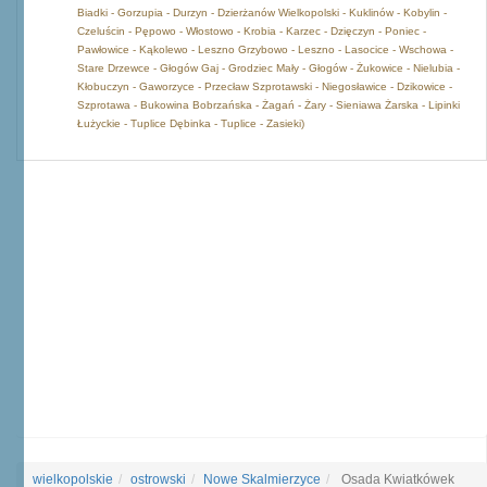
Biadki - Gorzupia - Durzyn - Dzierżanów Wielkopolski - Kuklinów - Kobylin -
Czeluścin - Pępowo - Włostowo - Krobia - Karzec - Dzięczyn - Poniec -
Pawłowice - Kąkolewo - Leszno Grzybowo - Leszno - Lasocice - Wschowa -
Stare Drzewce - Głogów Gaj - Grodziec Mały - Głogów - Żukowice - Nielubia -
Kłobuczyn - Gaworzyce - Przecław Szprotawski - Niegosławice - Dzikowice -
Szprotawa - Bukowina Bobrzańska - Żagań - Żary - Sieniawa Żarska - Lipinki
Łużyckie - Tuplice Dębinka - Tuplice - Zasieki)
wielkopolskie
ostrowski
Nowe Skalmierzyce
Osada Kwiatkówek