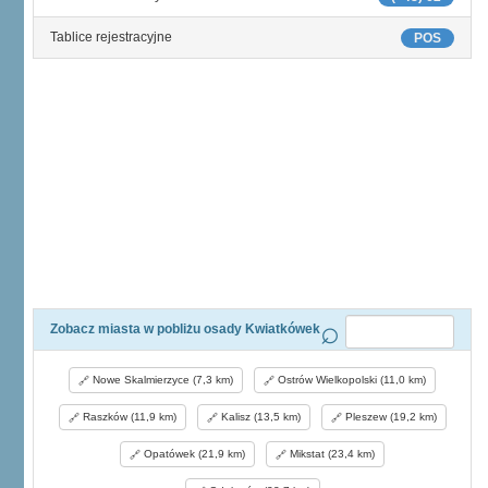
Tablice rejestracyjne
POS
Zobacz miasta w pobliżu osady Kwiatkówek
Nowe Skalmierzyce (7,3 km)
Ostrów Wielkopolski (11,0 km)
Raszków (11,9 km)
Kalisz (13,5 km)
Pleszew (19,2 km)
Opatówek (21,9 km)
Mikstat (23,4 km)