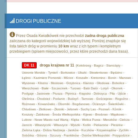
DROGI PUBLICZNE
Przez Osada Kwiatkówek nie przechodzi
żadna droga publiczna
zaliczana do kategorii wojewódzkiej lub wyższej. Poniżej znajduje się
lista takich dróg w promieniu
10 km
wraz z ich typem i kompletnym
przebiegiem (spisem miejscowości, przez które przechodzi dana trasa).
DK 11
droga krajowa nr 11
(Kołobrzeg - Bagicz - Sianożęty -
Ustronie Morskie - Tymień - Borkowice - Uliszki - Słowienkowo - Będzino -
Łękno - Kazimierz Pomorski - Mścice - Koszalin - Kretomino - Bonin - Manowo -
Wyszewo - Kliszno - Mostowo - Grzybnica - Kłanino - Głodowa - Bobolice -
Wierzchowo - Białe - Szczecinek - Turowo - Babi Dwór - Lotyń - Okonek -
Podgaje - Jastrowie - Ptusza - Płytnica - Krępsko - Dobrzyca - Piła - Ujście -
Oleśnica - Chodzież - Podanin - Budzyń - Tarnowo - Gościejewo - Rogoźno -
Rożnowo - Kowanówko - Oborniki - Bogdanowo - Ocieszyn - Świerkówki -
Chludowo - Złotkowo - Złotniki - Jelonek - Suchy Las - Poznań - Kórnik -
Koszuty - Żabikowo - Środa Wielkopolska - Kijewo - Brodowo - Miąskowo -
Lubrze - Nowe Miasto nad Wartą - Klęka - Wolica Pusta - Mieszków - Cielcza -
Jarocin - Witaszyczki - Witaszyce - Wyszki - Kotlin - Piekarzew - Pleszew -
Zielona Łąka - Dobra Nadzieja - Janków - Kuczków - Krzywosądów - Zychlin -
Sobótka - Górzno - Szczury - Franklinów - Ostrów Wielkopolski - Przygodzice -