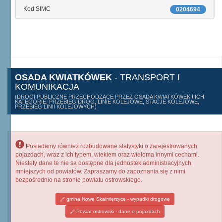
Kod SIMC
0204694
OSADA KWIATKÓWEK
- TRANSPORT I
KOMUNIKACJA
(DROGI PUBLICZNE PRZECHODZĄCE PRZEZ OSADA KWIATKÓWEK I ICH
KATEGORIE, PRZEBIEG DRÓG, LINIE KOLEJOWE, STACJE KOLEJOWE,
PRZEBIEG LINII KOLEJOWYCH)
Posiadamy również rozbudowane statystyki o zarejestrowanych
pojazdach, wraz z ich typem, wiekiem oraz wieloma innymi cechami.
Niestety dane te nie są dostępne dla jednostek administracyjnych
mniejszych od powiatów. Zapraszamy do zapoznania się z nimi
bezpośrednio na stronie powiatu ostrowskiego.
gmina Nowe Skalmierzyce - wypadki drogowe
Powiat ostrowski - dane o pojazdach