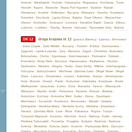
Antonin - Niedźwiedź - Kuźniki - Ostrzeszów - Rogaszyce - Kochłowy - Turze -
Hanulin - Kępno - Baranów - Słupia Pod Kępnem - Opatów - Klasak -
Siemianice - Kostów - Gołkowice - Byczyna - Biskupice - Sarnów - Krzywizna -
Gotartów - Kluczbork - Ligota Górna - Bąków - Stare Olesno - Wojciechów -
Olesno - Grodzisko - Sowczyce - Łomnica - Sieraków Śląski - Ciasna - Glinica -
Lubecko - Lubliniec - Tworóg - Brynek - Hanusek - Tarnowskie Góry - Bytom)
DK 12
droga krajowa nr 12
(granica (Niemcy) - Łęknica - Bronowice
- Stare Czaple - Żarki Wielkie - Buczyny - Trzebiel - Królów - Strzeszowice -
Zajączek - Lipinki Łużyckie - Żary - Marszów - Żagań - Chrobrów - Bukowina
Bobrzańska - Chichy - Szprotawa - Dziećmiarowice - Piotrowice - Szklarki -
Przemków - Nowy Dwór - Buczyna - Kłębanowice - Radwanice - Drożów -
Dankowice - Nielubia - Głogów - Serby - Stare Serby - Wilków - Szlichtyngowa -
Górczyna - Jędrzychowice - Wschowa - Dębowa Łęka - Długie Nowe - Długie
Stare - Lasocice - Strzyżewice - Leszno - Kąkolewo - Garzyn - Hersztupowo -
Gola - Brzezie - Gostyń - Piaski - Godurowo - Dąbrówka - Koszkowo - Borek
Wielkopolski - Jaraczewo - Łobez - Góra - Brzostów - Jarocin - Witaszyczki -
Witaszyce - Wyszki - Kotlin - Piekarzew - Pleszew - Brzezie - Bielawy -
Gołuchów - Kuchary - Kościelna Wieś - Kalisz - Zduny - Opatówek -
Marchwacz - Szczytniki - Kamienna - Brzozowiec - Błaszki - Zawady -
Dziebędów - Słomków Mokry - Słomków Suchy - Wróblew - Smardzew -
Sieradz - Zduńska Wola - Łask - Róża - Pabianice - Rzgów - Tuszyn -
Tuszynek Majoracki - Kruszów - Głuchów - Srock - Rękoraj - Karlin - Jarosty -
Piotrków Trybunalski - Poniatów - Przygłów - Sulejów - Radonia - Radonia-
Kolonia - Mniszków - Kolonia Jawor - Kozenin - Prymusowa Wola - Opoczno -
Dzielna - Mroczków Gościnny - Kraszków - Brzuśnia - Gielniów - Zielonka -