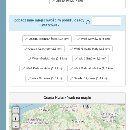
Odolanów (23,7 km)
Zobacz inne miejscowości w pobliżu osady
Kwiatkówek
Osada Miedzianówek (1,4 km)
Wieś Młynów (1,5 km)
Osada Czachory (2,1 km)
Wieś Gałązki Małe (2,1 km)
Wieś Miedzianów (2,3 km)
Wieś Gutów (3,1 km)
Wieś Kościuszków (3,1 km)
Wieś Gałązki Wielkie (3,2 km)
Wieś Droszew (3,3 km)
Osada Biłgoraje (3,4 km)
Osada Kwiatkówek na mapie