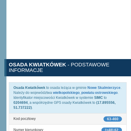
OSADA KWIATKÓWEK
- PODSTAWOWE
INFORMACJE
Osada Kwiatkówek
to osada leżąca w gminie
Nowe Skalmierzyce
.
Należy do województwa
wielkopolskiego
,
powiatu ostrowskiego
.
Identyfikator miejscowości Kwiatkówek w systemie
SIMC
to
0204694
, a współrzędne GPS osady Kwiatkówek to
(17.895556,
51.737222)
.
Kod pocztowy
63-460
Numer kierunkowy
(+48) 62