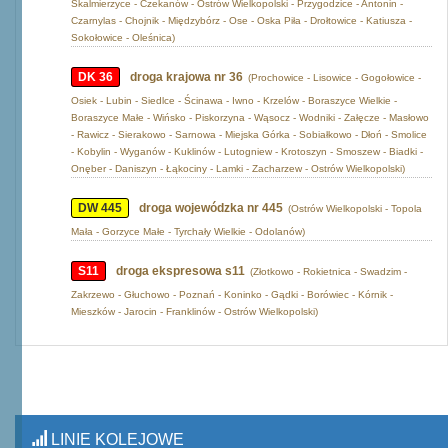
Skalmierzyce - Czekanów - Ostrów Wielkopolski - Przygodzice - Antonin -
Czarnylas - Chojnik - Międzybórz - Ose - Oska Piła - Drołtowice - Katiusza -
Sokołowice - Oleśnica)
DK 36
droga krajowa nr 36
(Prochowice - Lisowice - Gogołowice -
Osiek - Lubin - Siedlce - Ścinawa - Iwno - Krzelów - Boraszyce Wielkie -
Boraszyce Małe - Wińsko - Piskorzyna - Wąsocz - Wodniki - Załęcze - Masłowo
- Rawicz - Sierakowo - Sarnowa - Miejska Górka - Sobiałkowo - Dłoń - Smolice
- Kobylin - Wyganów - Kuklinów - Lutogniew - Krotoszyn - Smoszew - Biadki -
Onęber - Daniszyn - Łąkociny - Lamki - Zacharzew - Ostrów Wielkopolski)
DW 445
droga wojewódzka nr 445
(Ostrów Wielkopolski - Topola
Mała - Gorzyce Małe - Tyrchały Wielkie - Odolanów)
S11
droga ekspresowa s11
(Złotkowo - Rokietnica - Swadzim -
Zakrzewo - Głuchowo - Poznań - Koninko - Gądki - Borówiec - Kórnik -
Mieszków - Jarocin - Franklinów - Ostrów Wielkopolski)
LINIE KOLEJOWE