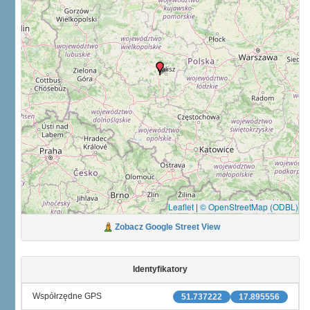
Leaflet
|
© OpenStreetMap (ODBL)
Zobacz Google Street View
Identyfikatory
Współrzędne GPS
51.737222
17.895556