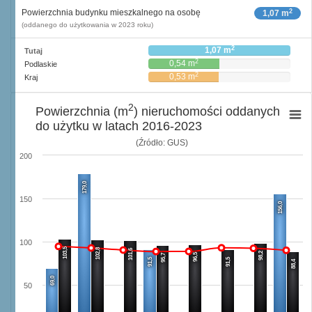
2
Powierzchnia budynku mieszkalnego na osobę
1,07 m
(oddanego do użytkowania w 2023 roku)
2
1,07 m
Tutaj
2
0,54 m
Podlaskie
2
0,53 m
Kraj
2
Powierzchnia (m
) nieruchomości oddanych
do użytku w latach 2016-2023
(Źródło: GUS)
200
179,0
150
156,0
100
103,5
102,8
101,6
98,2
96,5
95,7
91,5
91,5
88,4
69,0
50