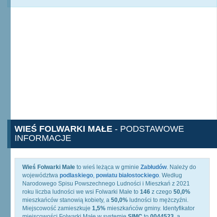
WIEŚ FOLWARKI MAŁE
- PODSTAWOWE
INFORMACJE
Wieś Folwarki Małe
to wieś leżąca w gminie
Zabłudów
. Należy do
województwa
podlaskiego
,
powiatu białostockiego
. Według
Narodowego Spisu Powszechnego Ludności i Mieszkań z 2021
roku liczba ludności we wsi Folwarki Małe to
146
z czego
50,0%
mieszkańców stanowią kobiety, a
50,0%
ludności to mężczyźni.
Miejscowość zamieszkuje
1,5%
mieszkańców gminy. Identyfikator
miejscowości Folwarki Małe w systemie
SIMC
to
0044523
, a