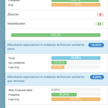
75,07%
Podlaskie
77,80%
Kraj
Zbiorcze
0
Indywidualne
12
0,0%
100,0%
Mieszkania wyposażone w instalacje techniczno-sanitarne -
78,95%
piece
78,95%
Tutaj
24,55%
woj. podlaskie
20,91%
Cały kraj
Mieszkania wyposażone w instalacje techniczno-sanitarne -
0,00%
gaz sieciowy
0,00%
Wieś Folwarki Małe
30,05%
Podlaskie
58,32%
Cały kraj