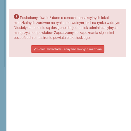
Posiadamy również dane o cenach transakcyjnych lokali
mieszkalnych zarówno na rynku pierwotnym jak i na rynku wtórnym.
Niestety dane te nie są dostępne dla jednostek administracyjnych
mniejszych od powiatów. Zapraszamy do zapoznania się z nimi
bezpośrednio na stronie powiatu białostockiego.
Powiat białostocki - ceny transakcyjne mieszkań