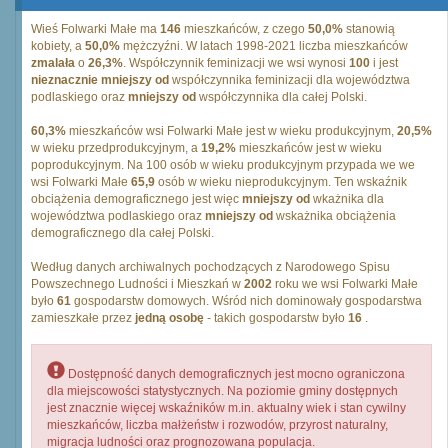
Wieś Folwarki Małe ma
146
mieszkańców, z czego
50,0%
stanowią
kobiety, a
50,0%
mężczyźni. W latach 1998-2021 liczba mieszkańców
zmalała
o
26,3%
. Współczynnik feminizacji we wsi wynosi
100
i jest
nieznacznie mniejszy od
współczynnika feminizacji dla województwa
podlaskiego oraz
mniejszy od
współczynnika dla całej Polski.
60,3%
mieszkańców wsi Folwarki Małe jest w wieku produkcyjnym,
20,5%
w wieku przedprodukcyjnym, a
19,2%
mieszkańców jest w wieku
poprodukcyjnym. Na 100 osób w wieku produkcyjnym przypada we we
wsi Folwarki Małe
65,9
osób w wieku nieprodukcyjnym. Ten wskaźnik
obciążenia demograficznego jest więc
mniejszy od
wkażnika dla
województwa podlaskiego oraz
mniejszy od
wskażnika obciążenia
demograficznego dla całej Polski.
Według danych archiwalnych pochodzących z Narodowego Spisu
Powszechnego Ludności i Mieszkań w
2002
roku we wsi Folwarki Małe
było
61
gospodarstw domowych. Wśród nich dominowały gospodarstwa
zamieszkałe przez
jedną osobę
- takich gospodarstw było
16
.
Dostępność danych demograficznych jest mocno ograniczona
dla miejscowości statystycznych. Na poziomie gminy dostępnych
jest znacznie więcej wskaźników m.in. aktualny wiek i stan cywilny
mieszkańców, liczba małżeństw i rozwodów, przyrost naturalny,
migracja ludności oraz prognozowana populacja.