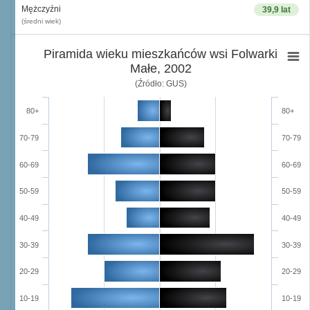
Mężczyźni
39,9 lat
(średni wiek)
Piramida wieku mieszkańców wsi Folwarki
Małe, 2002
(Źródło: GUS)
80+
80+
70-79
70-79
60-69
60-69
50-59
50-59
40-49
40-49
30-39
30-39
20-29
20-29
10-19
10-19