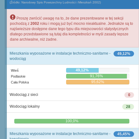
(Źródło: Narodowy Spis Powszechny Ludności i Mieszkań 2002)
Proszę zwrócić uwagę na to, że dane prezentowane w tej sekcji
pochodzą z
2002
roku i mogą już być mocno nieaktualne. Jednakże są to
najświeższe dostępne dane tego typu dla miejscowości statystycznych
dlatego przedstawione są tutaj dla kompletności w myśl zasady lepsze
dane archiwalne, niż żadne.
Mieszkania wyposażone w instalacje techniczno-sanitarne -
49,12%
wodociąg
49,12%
Wieś
91,76%
Podlaskie
95,62%
Cała Polska
Wodociąg z sieci
0
Wodociąg lokalny
28
0,0%
100,0%
Mieszkania wyposażone w instalacje techniczno-sanitarne -
45,45%