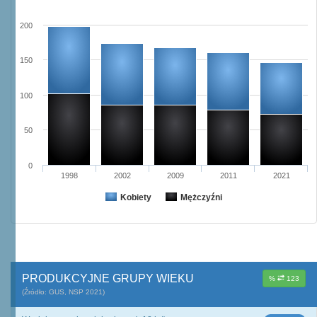
200
150
100
50
0
1998
2002
2009
2011
2021
Kobiety
Mężczyźni
PRODUKCYJNE GRUPY WIEKU
%
123
(Źródło: GUS, NSP 2021)