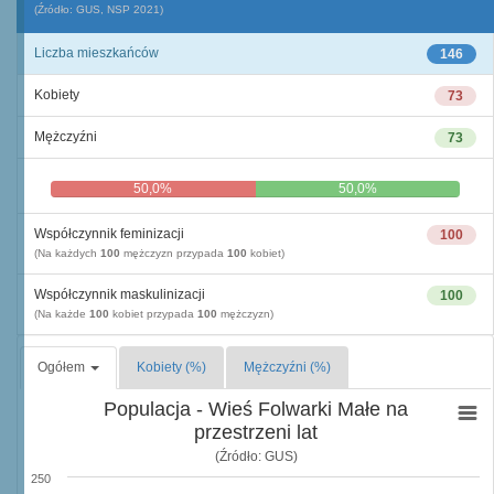
(Źródło: GUS, NSP 2021)
Liczba mieszkańców
146
Kobiety
73
Mężczyźni
73
50,0%
50,0%
Współczynnik feminizacji
100
(Na każdych
100
mężczyzn przypada
100
kobiet)
Współczynnik maskulinizacji
100
(Na każde
100
kobiet przypada
100
mężczyzn)
Ogółem
Kobiety (%)
Mężczyźni (%)
Populacja - Wieś Folwarki Małe na
przestrzeni lat
(Źródło: GUS)
250