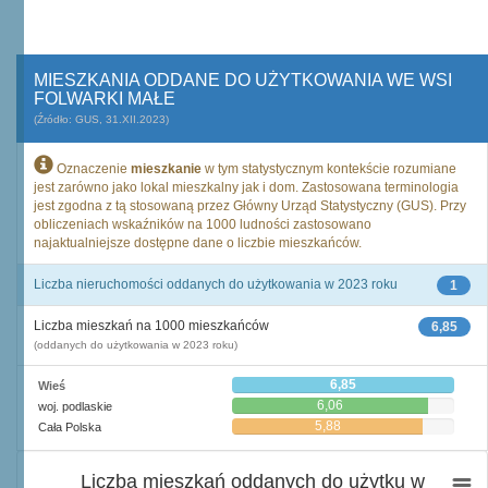
MIESZKANIA ODDANE DO UŻYTKOWANIA WE WSI
FOLWARKI MAŁE
(Źródło: GUS, 31.XII.2023)
Oznaczenie
mieszkanie
w tym statystycznym kontekście rozumiane
jest zarówno jako lokal mieszkalny jak i dom. Zastosowana terminologia
jest zgodna z tą stosowaną przez Główny Urząd Statystyczny (GUS). Przy
obliczeniach wskaźników na 1000 ludności zastosowano
najaktualniejsze dostępne dane o liczbie mieszkańców.
Liczba nieruchomości oddanych do użytkowania w 2023 roku
1
Liczba mieszkań na 1000 mieszkańców
6,85
(oddanych do użytkowania w 2023 roku)
6,85
Wieś
6,06
woj. podlaskie
5,88
Cała Polska
Liczba mieszkań oddanych do użytku w