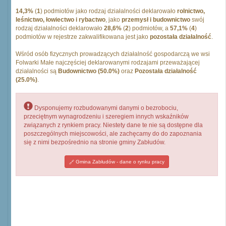
14,3%
(
1
) podmiotów jako rodzaj działalności deklarowało
rolnictwo,
leśnictwo, łowiectwo i rybactwo
, jako
przemysł i budownictwo
swój
rodzaj działalności deklarowało
28,6%
(
2
) podmiotów, a
57,1%
(
4
)
podmiotów w rejestrze zakwalifikowana jest jako
pozostała działalność
.
Wśród osób fizycznych prowadzących działalność gospodarczą we wsi
Folwarki Małe najczęściej deklarowanymi rodzajami przeważającej
działalności są
Budownictwo (50.0%)
oraz
Pozostała działalność
(25.0%)
.
Dysponujemy rozbudowanymi danymi o bezrobociu,
przeciętnym wynagrodzeniu i szeregiem innych wskaźników
związanych z rynkiem pracy. Niestety dane te nie są dostępne dla
poszczególnych miejscowości, ale zachęcamy do do zapoznania
się z nimi bezpośrednio na stronie gminy Zabłudów.
Gmina Zabłudów - dane o rynku pracy