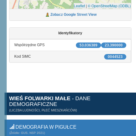
Leaflet
|
© OpenStreetMap (ODBL)
Zobacz Google Street View
Identyfikatory
Współrzędne GPS
53.036389
23.390000
Kod SIMC
0044523
WIEŚ FOLWARKI MAŁE
- DANE
DEMOGRAFICZNE
(LICZBA LUDNOŚCI, PŁEĆ MIESZKAŃCÓW)
DEMOGRAFIA W PIGUŁCE
(Źródło: GUS, NSP 2021)