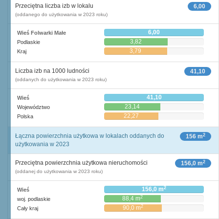
Przeciętna liczba izb w lokalu
6,00
(oddanego do użytkowania w 2023 roku)
6,00
Wieś Folwarki Małe
3,82
Podlaskie
3,79
Kraj
Liczba izb na 1000 ludności
41,10
(oddanych do użytkowania w 2023 roku)
41,10
Wieś
23,14
Województwo
22,27
Polska
2
Łączna powierzchnia użytkowa w lokalach oddanych do
156 m
użytkowania w 2023
2
Przeciętna powierzchnia użytkowa nieruchomości
156,0 m
(oddanej do użytkowania w 2023 roku)
2
156,0 m
Wieś
2
88,4 m
woj. podlaskie
2
90,0 m
Cały kraj