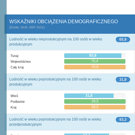
WSKAŹNIKI OBCIĄŻENIA DEMOGRAFICZNEGO
(Źródło: GUS, NSP 2021)
Ludność w wieku nieprodukcyjnym na 100 osób w wieku
65,9
produkcyjnym
65,9
Tutaj
70,4
Województwo
70,8
Cały kraj
Ludność w wieku poprodukcyjnym na 100 osób w wieku
31,8
produkcyjnym
31,8
Wieś
39,5
Podlaskie
39,5
Kraj
Ludność w wieku poprodukcyjnym na 100 osób w wieku
93,3
przedprodukcyjnym