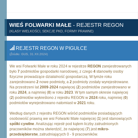
WIEŚ FOLWARKI MAŁE
- REJESTR REGON
(KLASY WIELKOŚCI, SEKCJE PKD, FORMY PRAWNE)
REJESTR REGON W PIGUŁCE
(Źródło: GUS, 31.XII.2024)
We wsi Folwarki Małe w roku 2024 w rejestrze
REGON
zarejestrowanych
było
7
podmiotów gospodarki narodowej, z czego
4
stanowiły osoby
fizyczne prowadzące działalność gospodarczą. W tymże roku
zarejestrowano
2
nowe podmioty, a
2
podmioty zostały wyrejestrowane.
Na przestrzeni lat
2009
-
2024
najwięcej (
2
) podmiotów zarejestrowano w
roku
2024
, a najmniej (
0
) w roku
2023
. W tym samym okresie najwięcej
(
2
) podmiotów wykreślono z rejestru REGON w
2024
roku, najmniej (
0
)
podmiotów wyrejestrowano natomiast w
2021
roku.
Według danych z rejestru REGON wśród podmiotów posiadających
osobowość prawną we wsi Folwarki Małe najwięcej (
1
) jest stanowiących
spólki cywilne
. Analizując rejestr pod kątem liczby zatrudnionych
pracowników można stwierdzić, że najwięcej (
7
) jest
mikro-
przedsiębiorstw
, zatrudniających 0 - 9 pracowników.