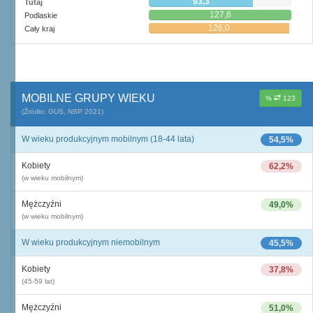
93,3
Tutaj
127,8
Podlaskie
126,0
Cały kraj
MOBILNE GRUPY WIEKU
%
123
(Źródło: GUS, NSP 2021)
W wieku produkcyjnym mobilnym (18-44 lata)
54,5%
Kobiety
62,2%
(w wieku mobilnym)
Mężczyźni
49,0%
(w wieku mobilnym)
W wieku produkcyjnym niemobilnym
45,5%
Kobiety
37,8%
(45-59 lat)
Mężczyźni
51,0%