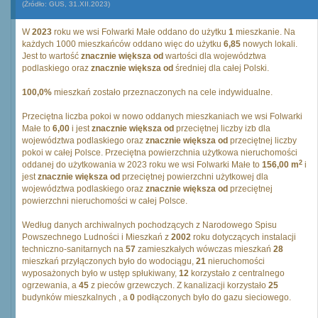
(Źródło: GUS, 31.XII.2023)
W
2023
roku we wsi Folwarki Małe oddano do użytku
1
mieszkanie. Na
każdych 1000 mieszkańców oddano więc do użytku
6,85
nowych lokali.
Jest to wartość
znacznie większa od
wartości dla województwa
podlaskiego oraz
znacznie większa od
średniej dla całej Polski.
100,0%
mieszkań zostało przeznaczonych na cele indywidualne.
Przeciętna liczba pokoi w nowo oddanych mieszkaniach we wsi Folwarki
Małe to
6,00
i jest
znacznie większa od
przeciętnej liczby izb dla
województwa podlaskiego oraz
znacznie większa od
przeciętnej liczby
pokoi w całej Polsce. Przeciętna powierzchnia użytkowa nieruchomości
2
oddanej do użytkowania w 2023 roku we wsi Folwarki Małe to
156,00 m
i
jest
znacznie większa od
przeciętnej powierzchni użytkowej dla
województwa podlaskiego oraz
znacznie większa od
przeciętnej
powierzchni nieruchomości w całej Polsce.
Według danych archiwalnych pochodzących z Narodowego Spisu
Powszechnego Ludności i Mieszkań z
2002
roku dotyczących instalacji
techniczno-sanitarnych na
57
zamieszkałych wówczas mieszkań
28
mieszkań przyłączonych było do wodociągu,
21
nieruchomości
wyposażonych było w ustęp spłukiwany,
12
korzystało z centralnego
ogrzewania, a
45
z pieców grzewczych. Z kanalizacji korzystało
25
budynków mieszkalnych , a
0
podłączonych było do gazu sieciowego.