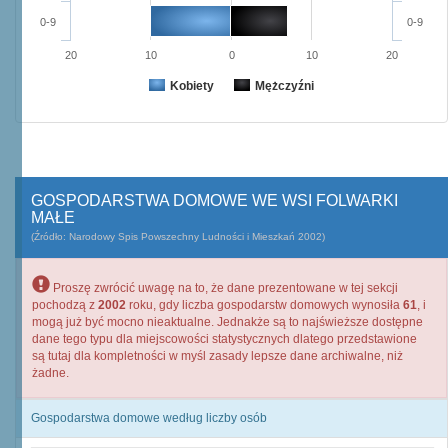
0-9
0-9
20
10
0
10
20
Kobiety
Mężczyźni
GOSPODARSTWA DOMOWE WE WSI FOLWARKI
MAŁE
(Źródło: Narodowy Spis Powszechny Ludności i Mieszkań 2002)
Proszę zwrócić uwagę na to, że dane prezentowane w tej sekcji
pochodzą z
2002
roku, gdy liczba gospodarstw domowych wynosiła
61
, i
mogą już być mocno nieaktualne. Jednakże są to najświeższe dostępne
dane tego typu dla miejscowości statystycznych dlatego przedstawione
są tutaj dla kompletności w myśl zasady lepsze dane archiwalne, niż
żadne.
Gospodarstwa domowe według liczby osób