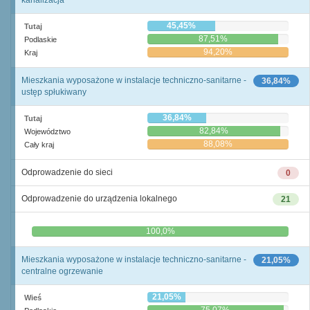
kanalizacja
45,45%
Tutaj
87,51%
Podlaskie
94,20%
Kraj
Mieszkania wyposażone w instalacje techniczno-sanitarne -
36,84%
ustęp spłukiwany
36,84%
Tutaj
82,84%
Województwo
88,08%
Cały kraj
Odprowadzenie do sieci
0
Odprowadzenie do urządzenia lokalnego
21
0,0%
100,0%
Mieszkania wyposażone w instalacje techniczno-sanitarne -
21,05%
centralne ogrzewanie
21,05%
Wieś