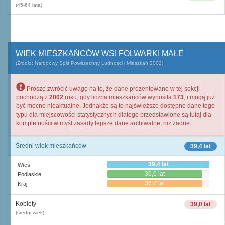
(45-64 lata)
WIEK MIESZKAŃCÓW WSI FOLWARKI MAŁE
(Źródło: Narodowy Spis Powszechny Ludności i Mieszkań 2002)
Proszę zwrócić uwagę na to, że dane prezentowane w tej sekcji
pochodzą z
2002
roku, gdy liczba mieszkańców wynosiła
173
, i mogą już
być mocno nieaktualne. Jednakże są to najświeższe dostępne dane tego
typu dla miejscowości statystycznych dlatego przedstawione są tutaj dla
kompletności w myśl zasady lepsze dane archiwalne, niż żadne.
Średni wiek mieszkańców
39,4 lat
39,4 lat
Wieś
36,6 lat
Podlaskie
36,7 lat
Kraj
Kobiety
39,0 lat
(średni wiek)