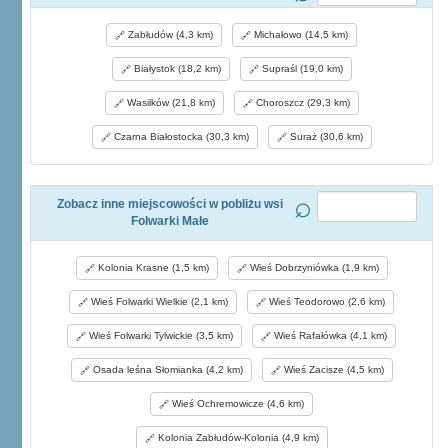
Zabłudów (4,3 km)
Michałowo (14,5 km)
Białystok (18,2 km)
Supraśl (19,0 km)
Wasilków (21,8 km)
Choroszcz (29,3 km)
Czarna Białostocka (30,3 km)
Suraż (30,6 km)
Zobacz inne miejscowości w pobliżu wsi
Folwarki Małe
Kolonia Krasne (1,5 km)
Wieś Dobrzyniówka (1,9 km)
Wieś Folwarki Wielkie (2,1 km)
Wieś Teodorowo (2,6 km)
Wieś Folwarki Tylwickie (3,5 km)
Wieś Rafałówka (4,1 km)
Osada leśna Słomianka (4,2 km)
Wieś Zacisze (4,5 km)
Wieś Ochremowicze (4,6 km)
Kolonia Zabłudów-Kolonia (4,9 km)