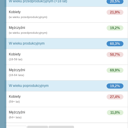
W wieku przedprodukcyjnym (<18 lat)
20,5%
Kobiety
21,9%
(w wieku przedprodukcyjnym)
Mężczyźni
19,2%
(w wieku przedprodukcyjnym)
W wieku produkcyjnym
60,3%
Kobiety
50,7%
(18-59 lat)
Mężczyźni
69,9%
(18-64 lata)
W wieku poprodukcyjnym
19,2%
Kobiety
27,4%
(59+ lat)
Mężczyźni
11,0%
(64+ lata)