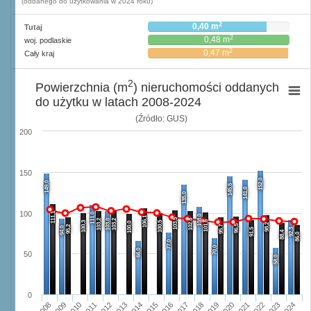
(oddanego do użytkowania w 2024 roku)
2
0,40 m
Tutaj
2
0,48 m
woj. podlaskie
2
0,47 m
Cały kraj
2
Powierzchnia (m
) nieruchomości oddanych
do użytku w latach 2008-2024
(Źródło: GUS)
200
150
152,0
149,0
145,5
141,0
135,0
100
111,1
111,0
108,0
106,1
103,5
103,2
103,0
103,2
102,8
101,6
100,3
100,5
100,0
98,2
96,5
95,2
95,7
94,0
91,5
92,3
88,4
86,0
77,0
70,0
66,0
50
58,0
0
2008
2009
2010
2011
2012
2013
2014
2015
2016
2017
2018
2019
2020
2021
2022
2023
2024