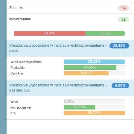
Zbiorcze
94
Indywidualne
52
64,4%
35,6%
Mieszkania wyposażone w instalacje techniczno-sanitarne -
28,43%
piece
28,43%
Wieś Dobrzyniówka
24,55%
Podlaskie
20,91%
Cały kraj
Mieszkania wyposażone w instalacje techniczno-sanitarne -
0,00%
gaz sieciowy
0,00%
Wieś
30,05%
woj. podlaskie
58,32%
Kraj