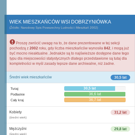
WIEK MIESZKAŃCÓW WSI DOBRZYNIÓWKA
(Źródło: Narodowy Spis Powszechny Ludności i Mieszkań 2002)
Proszę zwrócić uwagę na to, że dane prezentowane w tej sekcji
pochodzą z
2002
roku, gdy liczba mieszkańców wynosiła
842
, i mogą już
być mocno nieaktualne. Jednakże są to najświeższe dostępne dane tego
typu dla miejscowości statystycznych dlatego przedstawione są tutaj dla
kompletności w myśl zasady lepsze dane archiwalne, niż żadne.
Średni wiek mieszkańców
30,5 lat
30,5 lat
Tutaj
36,6 lat
Podlaskie
36,7 lat
Cały kraj
Kobiety
31,2 lat
(średni wiek)
Mężczyźni
29,8 lat
(średni wiek)