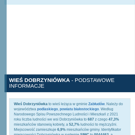
WIEŚ DOBRZYNIÓWKA
- PODSTAWOWE
INFORMACJE
Wieś Dobrzyniówka
to wieś leżąca w gminie
Zabłudów
. Należy do
województwa
podlaskiego
,
powiatu białostockiego
. Według
Narodowego Spisu Powszechnego Ludności i Mieszkań z 2021
roku liczba ludności we wsi Dobrzyniówka to
687
z czego
47,3%
mieszkańców stanowią kobiety, a
52,7%
ludności to mężczyźni.
Miejscowość zamieszkuje
6,9%
mieszkańców gminy. Identyfikator
miejscowości Dobrzyniówka w systemie
SIMC
to
0044463
, a