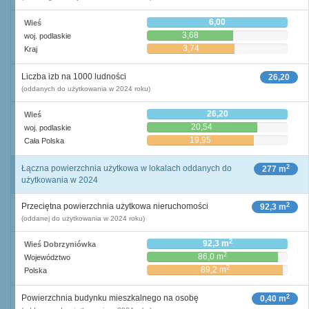
6,00
Wieś
3,68
woj. podlaskie
3,74
Kraj
Liczba izb na 1000 ludności
26,20
(oddanych do użytkowania w 2024 roku)
26,20
Wieś
20,54
woj. podlaskie
19,95
Cała Polska
2
Łączna powierzchnia użytkowa w lokalach oddanych do
277 m
użytkowania w 2024
2
Przeciętna powierzchnia użytkowa nieruchomości
92,3 m
(oddanej do użytkowania w 2024 roku)
2
92,3 m
Wieś Dobrzyniówka
2
86,0 m
Województwo
2
89,2 m
Polska
2
Powierzchnia budynku mieszkalnego na osobę
0,40 m