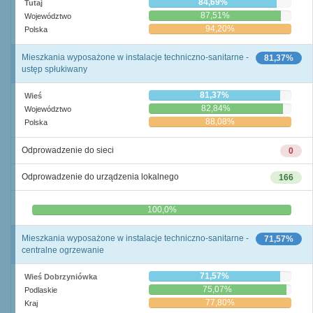
84,69%
Tutaj
87,51%
Województwo
94,20%
Polska
Mieszkania wyposażone w instalacje techniczno-sanitarne -
81,37%
ustęp spłukiwany
81,37%
Wieś
82,84%
Województwo
88,08%
Polska
Odprowadzenie do sieci
0
Odprowadzenie do urządzenia lokalnego
166
0,0%
100,0%
Mieszkania wyposażone w instalacje techniczno-sanitarne -
71,57%
centralne ogrzewanie
71,57%
Wieś Dobrzyniówka
75,07%
Podlaskie
77,80%
Kraj