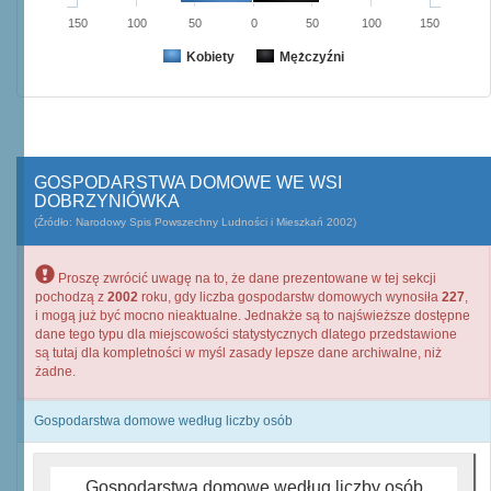
150
100
50
0
50
100
150
Kobiety
Mężczyźni
GOSPODARSTWA DOMOWE WE WSI
DOBRZYNIÓWKA
(Źródło: Narodowy Spis Powszechny Ludności i Mieszkań 2002)
Proszę zwrócić uwagę na to, że dane prezentowane w tej sekcji
pochodzą z
2002
roku, gdy liczba gospodarstw domowych wynosiła
227
,
i mogą już być mocno nieaktualne. Jednakże są to najświeższe dostępne
dane tego typu dla miejscowości statystycznych dlatego przedstawione
są tutaj dla kompletności w myśl zasady lepsze dane archiwalne, niż
żadne.
Gospodarstwa domowe według liczby osób
Gospodarstwa domowe według liczby osób