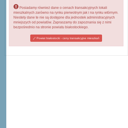
Posiadamy również dane o cenach transakcyjnych lokali
mieszkalnych zarówno na rynku pierwotnym jak i na rynku wtórnym.
Niestety dane te nie są dostępne dla jednostek administracyjnych
mniejszych od powiatów. Zapraszamy do zapoznania się z nimi
bezpośrednio na stronie powiatu białostockiego.
Powiat białostocki - ceny transakcyjne mieszkań