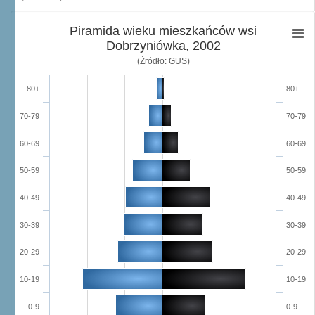
Piramida wieku mieszkańców wsi
Dobrzyniówka, 2002
(Źródło: GUS)
80+
80+
70-79
70-79
60-69
60-69
50-59
50-59
40-49
40-49
30-39
30-39
20-29
20-29
10-19
10-19
0-9
0-9