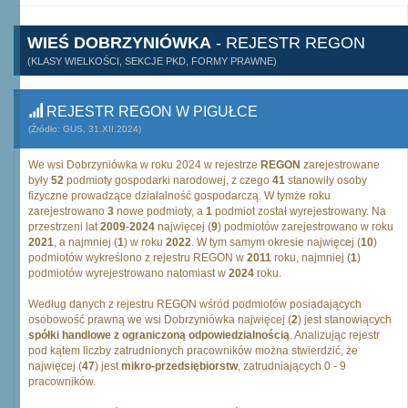
WIEŚ DOBRZYNIÓWKA
- REJESTR REGON
(KLASY WIELKOŚCI, SEKCJE PKD, FORMY PRAWNE)
REJESTR REGON W PIGUŁCE
(Źródło: GUS, 31.XII.2024)
We wsi Dobrzyniówka w roku 2024 w rejestrze
REGON
zarejestrowane
były
52
podmioty gospodarki narodowej, z czego
41
stanowiły osoby
fizyczne prowadzące działalność gospodarczą. W tymże roku
zarejestrowano
3
nowe podmioty, a
1
podmiot został wyrejestrowany. Na
przestrzeni lat
2009
-
2024
najwięcej (
9
) podmiotów zarejestrowano w roku
2021
, a najmniej (
1
) w roku
2022
. W tym samym okresie najwięcej (
10
)
podmiotów wykreślono z rejestru REGON w
2011
roku, najmniej (
1
)
podmiotów wyrejestrowano natomiast w
2024
roku.
Według danych z rejestru REGON wśród podmiotów posiadających
osobowość prawną we wsi Dobrzyniówka najwięcej (
2
) jest stanowiących
spółki handlowe z ograniczoną odpowiedzialnością
. Analizując rejestr
pod kątem liczby zatrudnionych pracowników można stwierdzić, że
najwięcej (
47
) jest
mikro-przedsiębiorstw
, zatrudniających 0 - 9
pracowników.