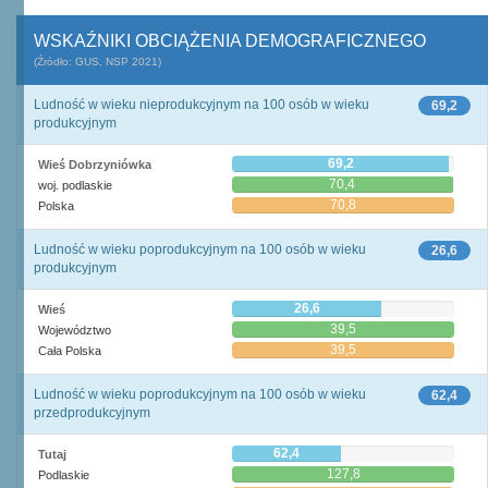
WSKAŹNIKI OBCIĄŻENIA DEMOGRAFICZNEGO
(Źródło: GUS, NSP 2021)
Ludność w wieku nieprodukcyjnym na 100 osób w wieku
69,2
produkcyjnym
69,2
Wieś Dobrzyniówka
70,4
woj. podlaskie
70,8
Polska
Ludność w wieku poprodukcyjnym na 100 osób w wieku
26,6
produkcyjnym
26,6
Wieś
39,5
Województwo
39,5
Cała Polska
Ludność w wieku poprodukcyjnym na 100 osób w wieku
62,4
przedprodukcyjnym
62,4
Tutaj
127,8
Podlaskie