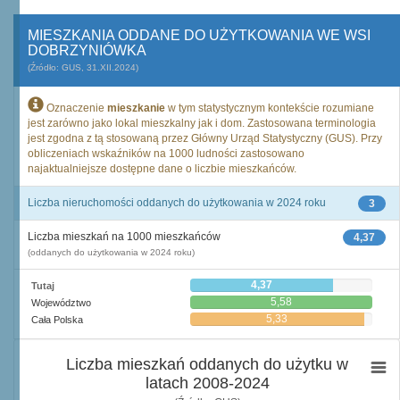
MIESZKANIA ODDANE DO UŻYTKOWANIA WE WSI
DOBRZYNIÓWKA
(Źródło: GUS, 31.XII.2024)
Oznaczenie
mieszkanie
w tym statystycznym kontekście rozumiane
jest zarówno jako lokal mieszkalny jak i dom. Zastosowana terminologia
jest zgodna z tą stosowaną przez Główny Urząd Statystyczny (GUS). Przy
obliczeniach wskaźników na 1000 ludności zastosowano
najaktualniejsze dostępne dane o liczbie mieszkańców.
Liczba nieruchomości oddanych do użytkowania w 2024 roku
3
Liczba mieszkań na 1000 mieszkańców
4,37
(oddanych do użytkowania w 2024 roku)
4,37
Tutaj
5,58
Województwo
5,33
Cała Polska
Liczba mieszkań oddanych do użytku w
latach 2008-2024