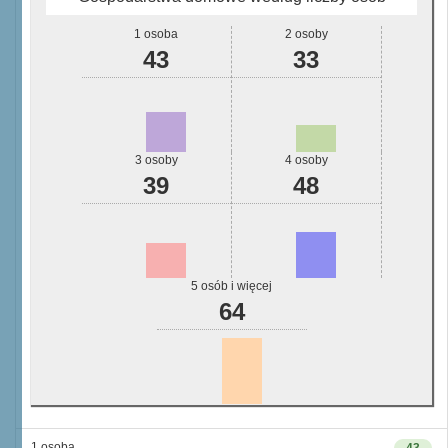
1 osoba
2 osoby
43
33
3 osoby
4 osoby
39
48
5 osób i więcej
64
1 osoba