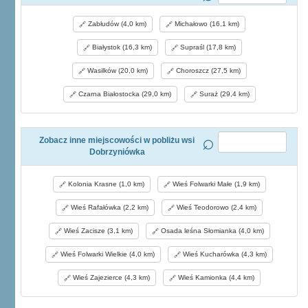
Zabłudów (4,0 km)
Michałowo (16,1 km)
Białystok (16,3 km)
Supraśl (17,8 km)
Wasilków (20,0 km)
Choroszcz (27,5 km)
Czarna Białostocka (29,0 km)
Suraż (29,4 km)
Zobacz inne miejscowości w pobliżu wsi
Dobrzyniówka
Kolonia Krasne (1,0 km)
Wieś Folwarki Małe (1,9 km)
Wieś Rafałówka (2,2 km)
Wieś Teodorowo (2,4 km)
Wieś Zacisze (3,1 km)
Osada leśna Słomianka (4,0 km)
Wieś Folwarki Wielkie (4,0 km)
Wieś Kucharówka (4,3 km)
Wieś Zajezierce (4,3 km)
Wieś Kamionka (4,4 km)