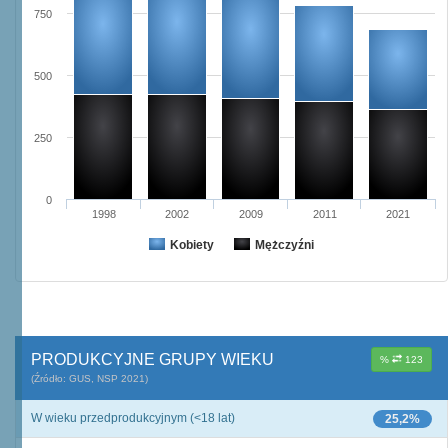
750
500
250
0
1998
2002
2009
2011
2021
Kobiety
Mężczyźni
PRODUKCYJNE GRUPY WIEKU
%
123
(Źródło: GUS, NSP 2021)
W wieku przedprodukcyjnym (<18 lat)
25,2%