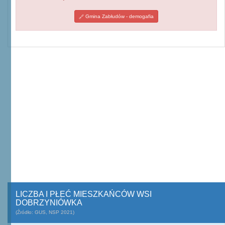
Gmina Zabłudów - demogafia
LICZBA I PŁEĆ MIESZKAŃCÓW WSI
DOBRZYNIÓWKA
(Źródło: GUS, NSP 2021)