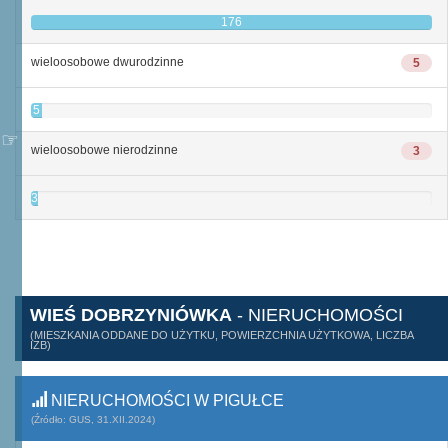
176
wieloosobowe dwurodzinne
5
5
wieloosobowe nierodzinne
3
3
WIEŚ DOBRZYNIÓWKA
- NIERUCHOMOŚCI
(MIESZKANIA ODDANE DO UŻYTKU, POWIERZCHNIA UŻYTKOWA, LICZBA
IZB)
NIERUCHOMOŚCI W PIGUŁCE
(Źródło: GUS, 31.XII.2024)