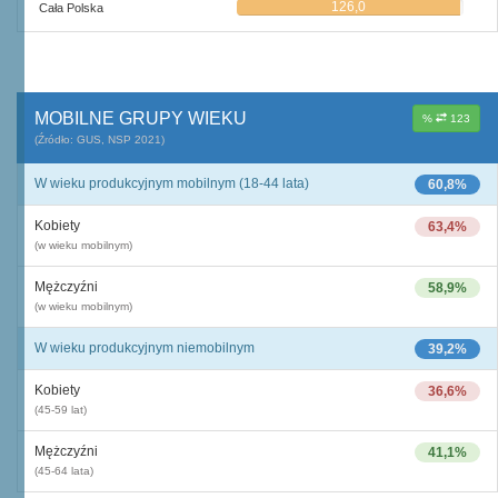
126,0
Cała Polska
MOBILNE GRUPY WIEKU
%
123
(Źródło: GUS, NSP 2021)
W wieku produkcyjnym mobilnym (18-44 lata)
60,8%
Kobiety
63,4%
(w wieku mobilnym)
Mężczyźni
58,9%
(w wieku mobilnym)
W wieku produkcyjnym niemobilnym
39,2%
Kobiety
36,6%
(45-59 lat)
Mężczyźni
41,1%
(45-64 lata)