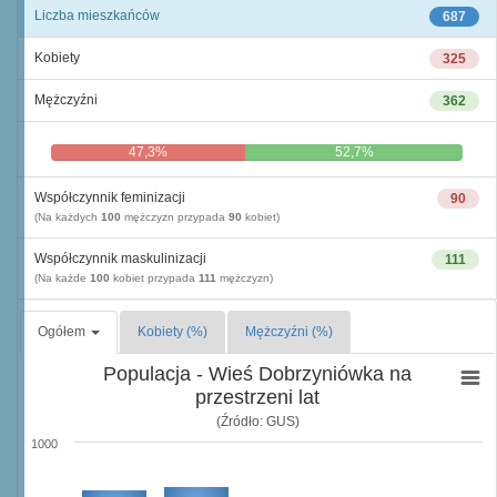
Liczba mieszkańców
687
Kobiety
325
Mężczyźni
362
47,3%
52,7%
Współczynnik feminizacji
90
(Na każdych
100
mężczyzn przypada
90
kobiet)
Współczynnik maskulinizacji
111
(Na każde
100
kobiet przypada
111
mężczyzn)
Ogółem
Kobiety (%)
Mężczyźni (%)
Populacja - Wieś Dobrzyniówka na
przestrzeni lat
(Źródło: GUS)
1000