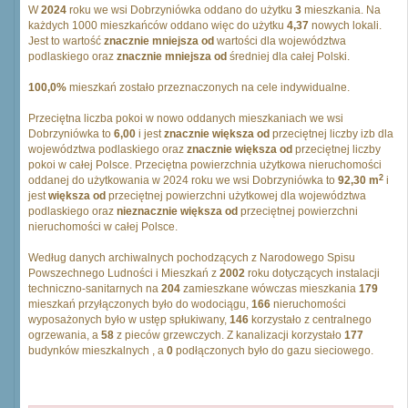
W
2024
roku we wsi Dobrzyniówka oddano do użytku
3
mieszkania. Na
każdych 1000 mieszkańców oddano więc do użytku
4,37
nowych lokali.
Jest to wartość
znacznie mniejsza od
wartości dla województwa
podlaskiego oraz
znacznie mniejsza od
średniej dla całej Polski.
100,0%
mieszkań zostało przeznaczonych na cele indywidualne.
Przeciętna liczba pokoi w nowo oddanych mieszkaniach we wsi
Dobrzyniówka to
6,00
i jest
znacznie większa od
przeciętnej liczby izb dla
województwa podlaskiego oraz
znacznie większa od
przeciętnej liczby
pokoi w całej Polsce. Przeciętna powierzchnia użytkowa nieruchomości
2
oddanej do użytkowania w 2024 roku we wsi Dobrzyniówka to
92,30 m
i
jest
większa od
przeciętnej powierzchni użytkowej dla województwa
podlaskiego oraz
nieznacznie większa od
przeciętnej powierzchni
nieruchomości w całej Polsce.
Według danych archiwalnych pochodzących z Narodowego Spisu
Powszechnego Ludności i Mieszkań z
2002
roku dotyczących instalacji
techniczno-sanitarnych na
204
zamieszkane wówczas mieszkania
179
mieszkań przyłączonych było do wodociągu,
166
nieruchomości
wyposażonych było w ustęp spłukiwany,
146
korzystało z centralnego
ogrzewania, a
58
z pieców grzewczych. Z kanalizacji korzystało
177
budynków mieszkalnych , a
0
podłączonych było do gazu sieciowego.