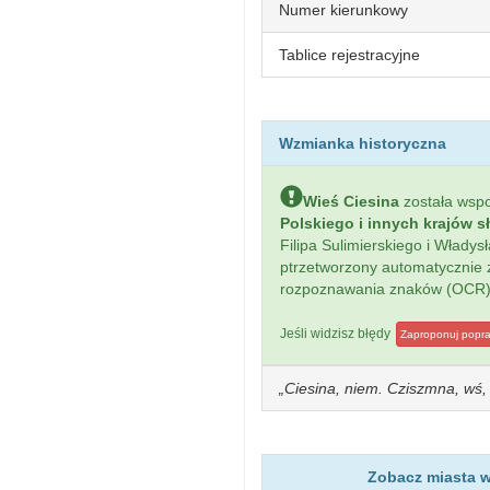
Numer kierunkowy
Tablice rejestracyjne
Wzmianka historyczna
Wieś Ciesina
została ws
Polskiego i innych krajów s
Filipa Sulimierskiego i Włady
ptrzetworzony automatycznie
rozpoznawania znaków (OCR)
Jeśli widzisz błędy
Zaproponuj popr
Ciesina, niem. Cziszmna, wś, p
Zobacz miasta w