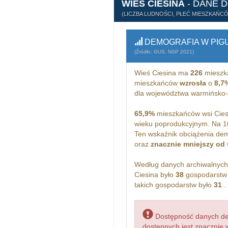
WIEŚ CIESINA
- DANE 
(LICZBA LUDNOŚCI, PŁEĆ MIESZKAŃC
DEMOGRAFIA W PIG
(Źródło: GUS, NSP 2021)
Wieś Ciesina ma
226
mieszk
mieszkańców
wzrosła
o
8,7
dla województwa warmińsko
65,9%
mieszkańców wsi Cies
wieku poprodukcyjnym. Na 1
Ten wskaźnik obciążenia dem
oraz
znacznie mniejszy od
Według danych archiwalnyc
Ciesina było
38
gospodarstw 
takich gospodarstw było
31
.
Dostępność danych dem
dostępnych jest znacznie 