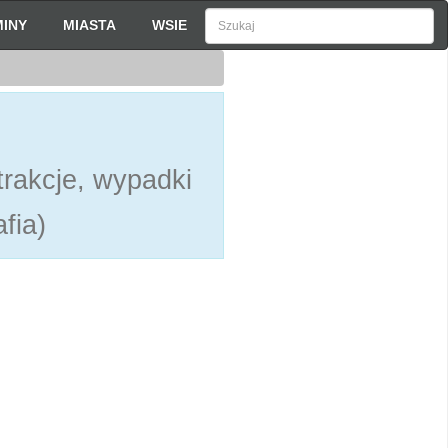
INY
MIASTA
WSIE
rakcje, wypadki
fia)