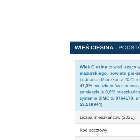
WIEŚ CIESINA
- PODST
Wieś Ciesina
to wieś leżąca 
mazurskiego
,
powiatu piski
Ludności i Mieszkań z 2021 ro
47,3%
mieszkańców stanowią 
zamieszkuje
0,9%
mieszkańców
systemie
SIMC
to
0764170
, a
53.516944)
.
Liczba mieszkańców (2021)
Kod pocztowy