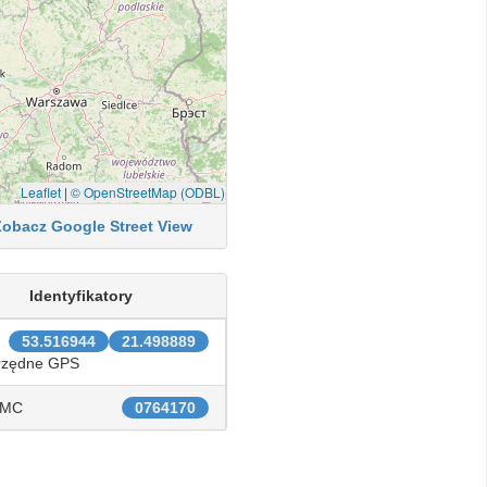
Leaflet
|
© OpenStreetMap (ODBL)
Zobacz Google Street View
Identyfikatory
53.516944
21.498889
rzędne GPS
IMC
0764170