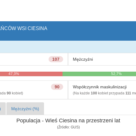
AŃCÓW WSI CIESINA
107
Mężczyźni
47,3%
52,7%
90
Współczynnik maskulinizacji
pada
90
kobiet)
(Na każde
100
kobiet przypada
111
mę
)
Mężczyźni (%)
Populacja - Wieś Ciesina na przestrzeni lat
(Źródło: GUS)