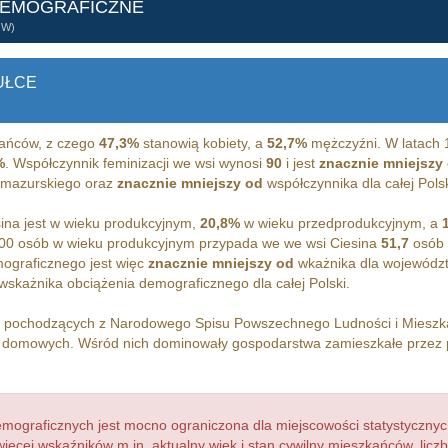
DEMOGRAFICZNE
ÓW)
UŁCE
ańców, z czego
47,3%
stanowią kobiety, a
52,7%
mężczyźni. W latach 
%
. Współczynnik feminizacji we wsi wynosi
90
i jest
znacznie mniejszy
-mazurskiego oraz
znacznie mniejszy od
współczynnika dla całej Polsk
ina jest w wieku produkcyjnym,
20,8%
w wieku przedprodukcyjnym, a
00 osób w wieku produkcyjnym przypada we we wsi Ciesina
51,7
osób 
ograficznego jest więc
znacznie mniejszy od
wkażnika dla wojewódz
wskażnika obciążenia demograficznego dla całej Polski.
h pochodzących z Narodowego Spisu Powszechnego Ludności i Miesz
domowych. Wśród nich dominowały gospodarstwa zamieszkałe przez
ograficznych jest mocno ograniczona dla miejscowości statystycznyc
więcej wskaźników m.in. aktualny wiek i stan cywilny mieszkańców, lic