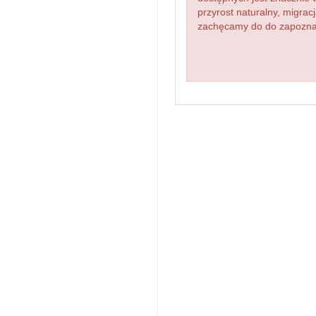
przyrost naturalny, migr
zachęcamy do do zapoznani