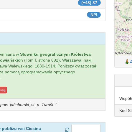
(+48) 87
NPI
pomniana w
Słowniku geograficznym Królestwa
łowiańskich
(Tom I, strona 692), Warszawa: nakł.
sława Walewskiego, 1880-1914. Poniższy cytat został
 za pomocą oprogramowania optycznego
.
awkę
Współ
ow. jańsborski, st. p. Turośl.
Kod S
 pobliżu wsi Ciesina