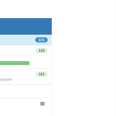
226
119
111
żczyzn)