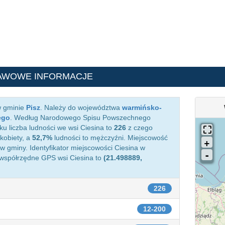
AWOWE INFORMACJE
w gminie
Pisz
. Należy do województwa
warmińsko-
ego
. Według Narodowego Spisu Powszechnego
ku liczba ludności we wsi Ciesina to
226
z czego
kobiety, a
52,7%
ludności to mężczyźni. Miejscowość
 gminy. Identyfikator miejscowości Ciesina w
 współrzędne GPS wsi Ciesina to
(21.498889,
226
12-200