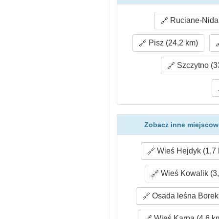
Ruciane-Nida 
Pisz (24,2 km)
Szczytno (3
Zobacz inne miejscowo
Wieś Hejdyk (1,7
Wieś Kowalik (3
Osada leśna Borek 
Wieś Karpa (4,6 k