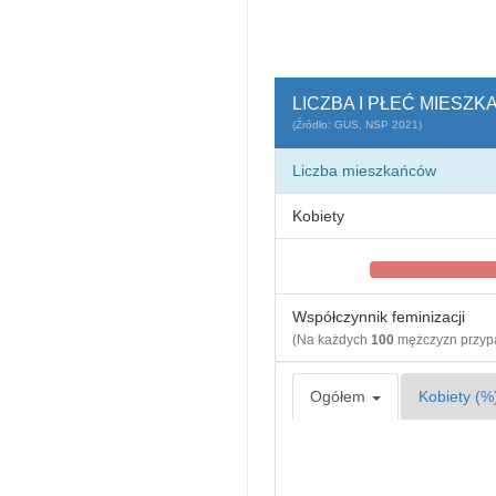
LICZBA I PŁEĆ MIESZK
(Źródło: GUS, NSP 2021)
Liczba mieszkańców
Kobiety
Współczynnik feminizacji
(Na każdych
100
mężczyzn przy
Ogółem
Kobiety (%