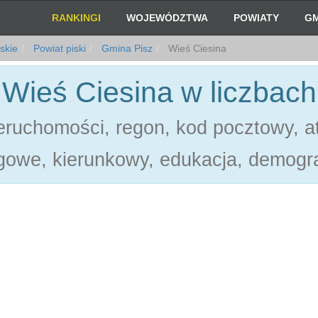
RANKINGI
WOJEWÓDZTWA
POWIATY
GM
skie
Powiat piski
Gmina Pisz
Wieś Ciesina
Wieś Ciesina w liczbach
ruchomości, regon, kod pocztowy, at
gowe, kierunkowy, edukacja, demogra