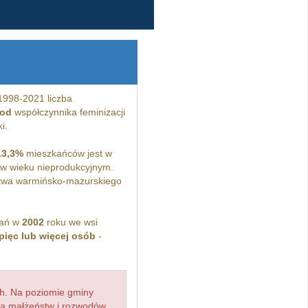
1998-2021 liczba
 od
współczynnika feminizacji
i.
13,3%
mieszkańców jest w
w wieku nieprodukcyjnym.
twa warmińsko-mazurskiego
kań w
2002
roku we wsi
pięc lub więcej osób
-
h. Na poziomie gminy
zba małżeństw i rozwodów,