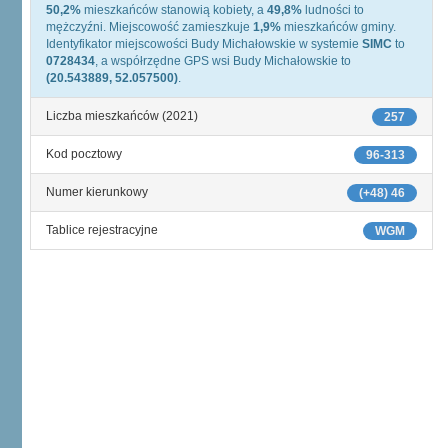
50,2%
mieszkańców stanowią kobiety, a
49,8%
ludności to
mężczyźni. Miejscowość zamieszkuje
1,9%
mieszkańców gminy.
Identyfikator miejscowości Budy Michałowskie w systemie
SIMC
to
0728434
, a współrzędne GPS wsi Budy Michałowskie to
(20.543889, 52.057500)
.
Liczba mieszkańców (2021)
257
Kod pocztowy
96-313
Numer kierunkowy
(+48) 46
Tablice rejestracyjne
WGM