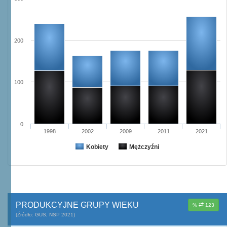
200
100
0
1998
2002
2009
2011
2021
Kobiety
Mężczyźni
PRODUKCYJNE GRUPY WIEKU
%
123
(Źródło: GUS, NSP 2021)