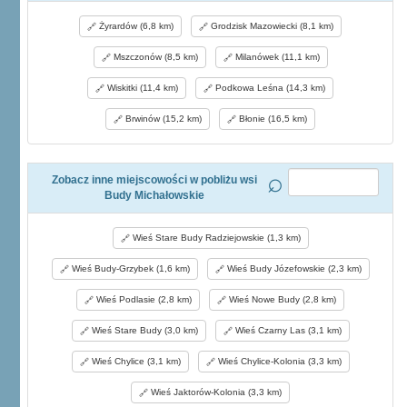
Żyrardów (6,8 km)
Grodzisk Mazowiecki (8,1 km)
Mszczonów (8,5 km)
Milanówek (11,1 km)
Wiskitki (11,4 km)
Podkowa Leśna (14,3 km)
Brwinów (15,2 km)
Błonie (16,5 km)
Zobacz inne miejscowości w pobliżu wsi
Budy Michałowskie
Wieś Stare Budy Radziejowskie (1,3 km)
Wieś Budy-Grzybek (1,6 km)
Wieś Budy Józefowskie (2,3 km)
Wieś Podlasie (2,8 km)
Wieś Nowe Budy (2,8 km)
Wieś Stare Budy (3,0 km)
Wieś Czarny Las (3,1 km)
Wieś Chylice (3,1 km)
Wieś Chylice-Kolonia (3,3 km)
Wieś Jaktorów-Kolonia (3,3 km)