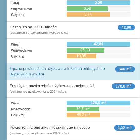
5,50
Tutaj
3,59
Województwo
3,74
Cały kraj
Liczba izb na 1000 ludności
42,80
(oddanych do użytkowania w 2024 roku)
42,80
Wieś
25,10
Województwo
19,95
Cały kraj
2
Łączna powierzchnia użytkowa w lokalach oddanych do
340 m
użytkowania w 2024
2
Przeciętna powierzchnia użytkowa nieruchomości
170,0 m
(oddanej do użytkowania w 2024 roku)
2
170,0 m
Wieś
2
86,7 m
Mazowieckie
2
89,2 m
Cały kraj
2
Powierzchnia budynku mieszkalnego na osobę
1,32 m
(oddanego do użytkowania w 2024 roku)