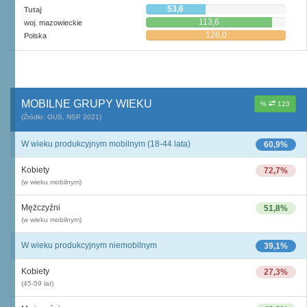
53,6
Tutaj
113,6
woj. mazowieckie
126,0
Polska
MOBILNE GRUPY WIEKU
%
123
(Źródło: GUS, NSP 2021)
W wieku produkcyjnym mobilnym (18-44 lata)
60,9%
Kobiety
72,7%
(w wieku mobilnym)
Mężczyźni
51,8%
(w wieku mobilnym)
W wieku produkcyjnym niemobilnym
39,1%
Kobiety
27,3%
(45-59 lat)