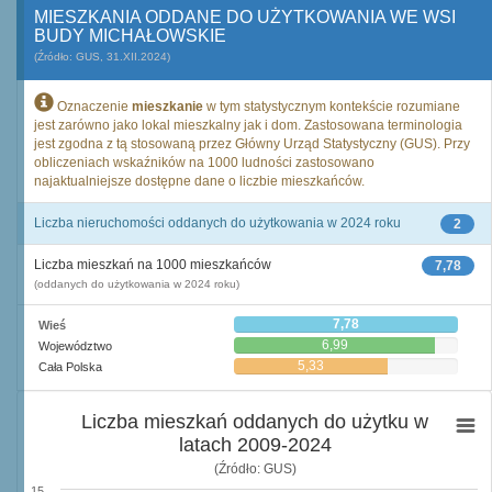
MIESZKANIA ODDANE DO UŻYTKOWANIA WE WSI
BUDY MICHAŁOWSKIE
(Źródło: GUS, 31.XII.2024)
Oznaczenie
mieszkanie
w tym statystycznym kontekście rozumiane
jest zarówno jako lokal mieszkalny jak i dom. Zastosowana terminologia
jest zgodna z tą stosowaną przez Główny Urząd Statystyczny (GUS). Przy
obliczeniach wskaźników na 1000 ludności zastosowano
najaktualniejsze dostępne dane o liczbie mieszkańców.
Liczba nieruchomości oddanych do użytkowania w 2024 roku
2
Liczba mieszkań na 1000 mieszkańców
7,78
(oddanych do użytkowania w 2024 roku)
7,78
Wieś
6,99
Województwo
5,33
Cała Polska
Liczba mieszkań oddanych do użytku w
latach 2009-2024
(Źródło: GUS)
15