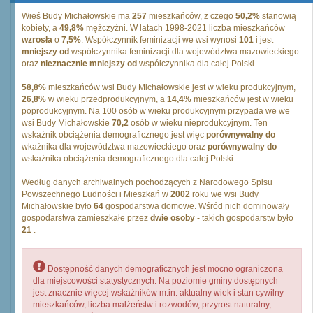
Wieś Budy Michałowskie ma
257
mieszkańców, z czego
50,2%
stanowią
kobiety, a
49,8%
mężczyźni. W latach 1998-2021 liczba mieszkańców
wzrosła
o
7,5%
. Współczynnik feminizacji we wsi wynosi
101
i jest
mniejszy od
współczynnika feminizacji dla województwa mazowieckiego
oraz
nieznacznie mniejszy od
współczynnika dla całej Polski.
58,8%
mieszkańców wsi Budy Michałowskie jest w wieku produkcyjnym,
26,8%
w wieku przedprodukcyjnym, a
14,4%
mieszkańców jest w wieku
poprodukcyjnym. Na 100 osób w wieku produkcyjnym przypada we we
wsi Budy Michałowskie
70,2
osób w wieku nieprodukcyjnym. Ten
wskaźnik obciążenia demograficznego jest więc
porównywalny do
wkażnika dla województwa mazowieckiego oraz
porównywalny do
wskażnika obciążenia demograficznego dla całej Polski.
Według danych archiwalnych pochodzących z Narodowego Spisu
Powszechnego Ludności i Mieszkań w
2002
roku we wsi Budy
Michałowskie było
64
gospodarstwa domowe. Wśród nich dominowały
gospodarstwa zamieszkałe przez
dwie osoby
- takich gospodarstw było
21
.
Dostępność danych demograficznych jest mocno ograniczona
dla miejscowości statystycznych. Na poziomie gminy dostępnych
jest znacznie więcej wskaźników m.in. aktualny wiek i stan cywilny
mieszkańców, liczba małżeństw i rozwodów, przyrost naturalny,