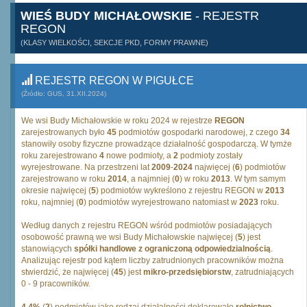
WIEŚ BUDY MICHAŁOWSKIE
- REJESTR
REGON
(KLASY WIELKOŚCI, SEKCJE PKD, FORMY PRAWNE)
REJESTR REGON W PIGUŁCE
(Źródło: GUS, 31.XII.2024)
We wsi Budy Michałowskie w roku 2024 w rejestrze
REGON
zarejestrowanych było
45
podmiotów gospodarki narodowej, z czego
34
stanowiły osoby fizyczne prowadzące działalność gospodarczą. W tymże
roku zarejestrowano
4
nowe podmioty, a
2
podmioty zostały
wyrejestrowane. Na przestrzeni lat
2009
-
2024
najwięcej (
6
) podmiotów
zarejestrowano w roku
2014
, a najmniej (
0
) w roku
2013
. W tym samym
okresie najwięcej (
5
) podmiotów wykreślono z rejestru REGON w
2013
roku, najmniej (
0
) podmiotów wyrejestrowano natomiast w
2023
roku.
Według danych z rejestru REGON wśród podmiotów posiadających
osobowość prawną we wsi Budy Michałowskie najwięcej (
5
) jest
stanowiących
spółki handlowe z ograniczoną odpowiedzialnością
.
Analizując rejestr pod kątem liczby zatrudnionych pracowników można
stwierdzić, że najwięcej (
45
) jest
mikro-przedsiębiorstw
, zatrudniających
0 - 9 pracowników.