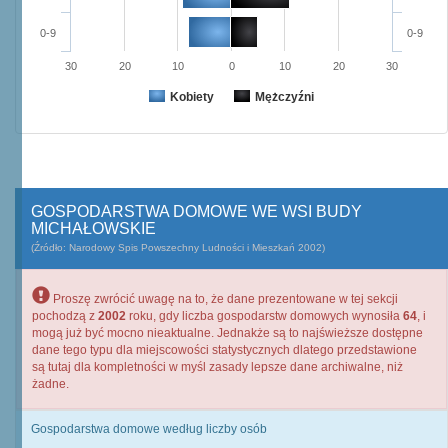
0-9
0-9
30
20
10
0
10
20
30
Kobiety
Mężczyźni
GOSPODARSTWA DOMOWE WE WSI BUDY
MICHAŁOWSKIE
(Źródło: Narodowy Spis Powszechny Ludności i Mieszkań 2002)
Proszę zwrócić uwagę na to, że dane prezentowane w tej sekcji
pochodzą z
2002
roku, gdy liczba gospodarstw domowych wynosiła
64
, i
mogą już być mocno nieaktualne. Jednakże są to najświeższe dostępne
dane tego typu dla miejscowości statystycznych dlatego przedstawione
są tutaj dla kompletności w myśl zasady lepsze dane archiwalne, niż
żadne.
Gospodarstwa domowe według liczby osób