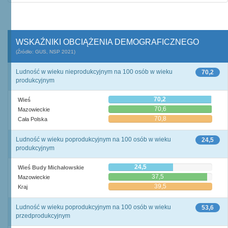
WSKAŹNIKI OBCIĄŻENIA DEMOGRAFICZNEGO
(Źródło: GUS, NSP 2021)
Ludność w wieku nieprodukcyjnym na 100 osób w wieku
70,2
produkcyjnym
70,2
Wieś
70,6
Mazowieckie
70,8
Cała Polska
Ludność w wieku poprodukcyjnym na 100 osób w wieku
24,5
produkcyjnym
24,5
Wieś Budy Michałowskie
37,5
Mazowieckie
39,5
Kraj
Ludność w wieku poprodukcyjnym na 100 osób w wieku
53,6
przedprodukcyjnym