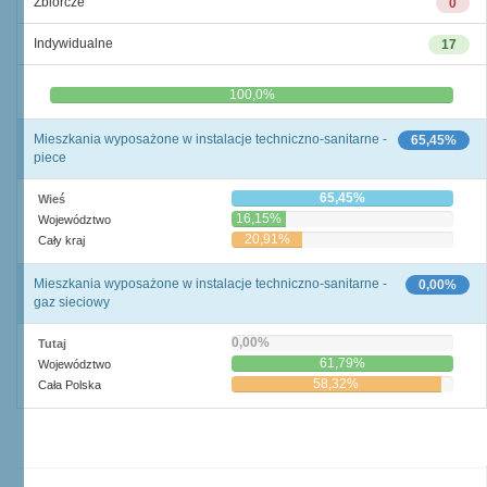
Zbiorcze
0
Indywidualne
17
0,0%
100,0%
Mieszkania wyposażone w instalacje techniczno-sanitarne -
65,45%
piece
65,45%
Wieś
16,15%
Województwo
20,91%
Cały kraj
Mieszkania wyposażone w instalacje techniczno-sanitarne -
0,00%
gaz sieciowy
0,00%
Tutaj
61,79%
Województwo
58,32%
Cała Polska