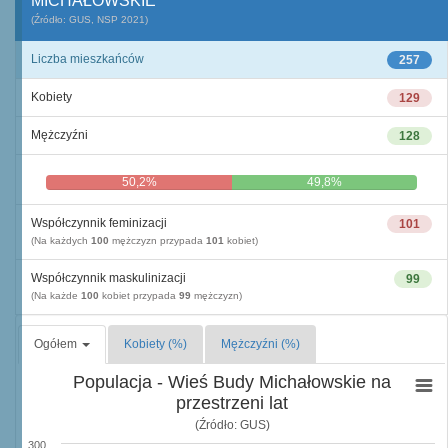
MICHAŁOWSKIE
(Źródło: GUS, NSP 2021)
Liczba mieszkańców
257
Kobiety
129
Mężczyźni
128
50,2%
49,8%
Współczynnik feminizacji
101
(Na każdych
100
mężczyzn przypada
101
kobiet)
Współczynnik maskulinizacji
99
(Na każde
100
kobiet przypada
99
mężczyzn)
Ogółem
Kobiety (%)
Mężczyźni (%)
Populacja - Wieś Budy Michałowskie na
przestrzeni lat
(Źródło: GUS)
300