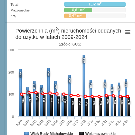
2
1,32 m
Tutaj
2
0,61 m
Mazowieckie
2
0,47 m
Kraj
2
Powierzchnia (m
) nieruchomości oddanych
do użytku w latach 2009-2024
(Źródło: GUS)
300
278,5
200
218,7
213,0
186,8
170,0
166,8
165,0
161,7
160,7
152,9
147,2
143,0
131,7
100
106,1
104,0
102,3
98,9
97,7
95,6
91,8
91,6
91,2
89,2
86,6
86,7
84,7
83,9
82,5
82,3
79,1
0
2009
2010
2011
2012
2013
2014
2015
2016
2017
2018
2019
2020
2021
2022
2023
2024
Wieś Budy Michałowskie
Woj. mazowieckie