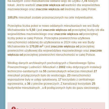
Na każdych 1000 mieszkańców oddano więc do użytku
7,78
nowych
lokali. Jest to wartość
znacznie większa od
wartości dla województwa
mazowieckiego oraz
znacznie większa od
średniej dla całej Polski.
100,0%
mieszkań zostało przeznaczonych na cele indywidualne.
Przeciętna liczba pokoi w nowo oddanych mieszkaniach we wsi Budy
Michałowskie to
5,50
i jest
znacznie większa od
przeciętnej liczby izb dla
województwa mazowieckiego oraz
znacznie większa od
przeciętnej
liczby pokoi w całej Polsce. Przeciętna powierzchnia użytkowa
nieruchomości oddanej do użytkowania w 2024 roku we wsi Budy
2
Michałowskie to
170,00 m
i jest
znacznie większa od
przeciętnej
powierzchni użytkowej dla województwa mazowieckiego oraz
znacznie
większa od
przeciętnej powierzchni nieruchomości w całej Polsce.
Według danych archiwalnych pochodzących z Narodowego Spisu
Powszechnego Ludności i Mieszkań z
2002
roku dotyczących instalacji
techniczno-sanitarnych na
55
zamieszkałych wówczas mieszkań
27
mieszkań przyłączonych było do wodociągu,
23
nieruchomości
wyposażone były w ustęp spłukiwany,
17
korzystało z centralnego
ogrzewania, a
36
z pieców grzewczych. Z kanalizacji korzystało
25
budynków mieszkalnych , a
0
podłączonych było do gazu sieciowego.