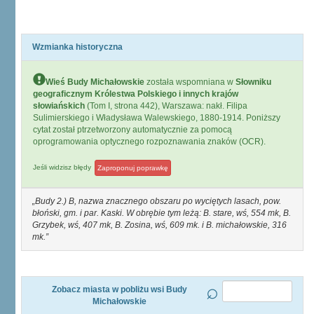
Wzmianka historyczna
Wieś Budy Michałowskie
została wspomniana w
Słowniku
geograficznym Królestwa Polskiego i innych krajów
słowiańskich
(Tom I, strona 442), Warszawa: nakł. Filipa
Sulimierskiego i Władysława Walewskiego, 1880-1914. Poniższy
cytat został ptrzetworzony automatycznie za pomocą
oprogramowania optycznego rozpoznawania znaków (OCR).
Jeśli widzisz błędy
Zaproponuj poprawkę
Budy 2.) B, nazwa znacznego obszaru po wyciętych lasach, pow.
błoński, gm. i par. Kaski. W obrębie tym leżą: B. stare, wś, 554 mk, B.
Grzybek, wś, 407 mk, B. Zosina, wś, 609 mk. i B. michałowskie, 316
mk.
Zobacz miasta w pobliżu wsi Budy
Michałowskie