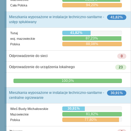
94,20%
Cała Polska
Mieszkania wyposażone w instalacje techniczno-sanitarne -
41,82%
ustęp spłukiwany
41,82%
Tutaj
87,23%
woj. mazowieckie
88,08%
Polska
Odprowadzenie do sieci
0
Odprowadzenie do urządzenia lokalnego
23
0,0%
100,0%
Mieszkania wyposażone w instalacje techniczno-sanitarne -
30,91%
centralne ogrzewanie
30,91%
Wieś Budy Michałowskie
81,82%
Mazowieckie
77,80%
Polska