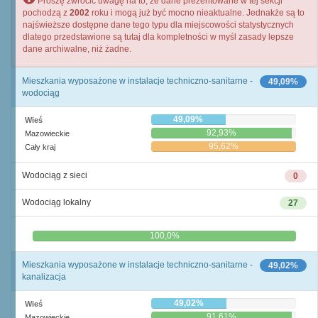
Proszę zwrócić uwagę na to, że dane prezentowane w tej sekcji
pochodzą z
2002
roku i mogą już być mocno nieaktualne. Jednakże są to
najświeższe dostępne dane tego typu dla miejscowości statystycznych
dlatego przedstawione są tutaj dla kompletności w myśl zasady lepsze
dane archiwalne, niż żadne.
Mieszkania wyposażone w instalacje techniczno-sanitarne -
49,09%
wodociąg
49,09%
Wieś
92,93%
Mazowieckie
95,62%
Cały kraj
Wodociąg z sieci
0
Wodociąg lokalny
27
0,0%
100,0%
Mieszkania wyposażone w instalacje techniczno-sanitarne -
49,02%
kanalizacja
49,02%
Wieś
91,61%
Mazowieckie