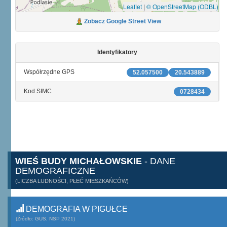
Leaflet
|
© OpenStreetMap (ODBL)
Zobacz Google Street View
Identyfikatory
Współrzędne GPS
52.057500
20.543889
Kod SIMC
0728434
WIEŚ BUDY MICHAŁOWSKIE
- DANE
DEMOGRAFICZNE
(LICZBA LUDNOŚCI, PŁEĆ MIESZKAŃCÓW)
DEMOGRAFIA W PIGUŁCE
(Źródło: GUS, NSP 2021)