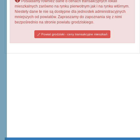
Posiadamy również dane o cenach transakcyjnych lokali
mieszkalnych zarówno na rynku pierwotnym jak i na rynku wtórnym.
Niestety dane te nie są dostępne dla jednostek administracyjnych
mniejszych od powiatów. Zapraszamy do zapoznania się z nimi
bezpośrednio na stronie powiatu grodziskiego.
Powiat grodziski - ceny transakcyjne mieszkań