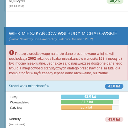
Mężczyźni
48,2%
(45-64 lata)
WIEK MIESZKAŃCÓW WSI BUDY MICHAŁOWSKIE
(Źródło: Narodowy Spis Powszechny Ludności i Mieszkań 2002)
Proszę zwrócić uwagę na to, że dane prezentowane w tej sekcji
pochodzą z
2002
roku, gdy liczba mieszkańców wynosiła
163
, i mogą już
być mocno nieaktualne. Jednakże są to najświeższe dostępne dane tego
typu dla miejscowości statystycznych dlatego przedstawione są tutaj dla
kompletności w myśl zasady lepsze dane archiwalne, niż żadne.
Średni wiek mieszkańców
42,0 lat
42,0 lat
Tutaj
37,7 lat
Województwo
36,7 lat
Cały kraj
Kobiety
43,6 lat
(średni wiek)