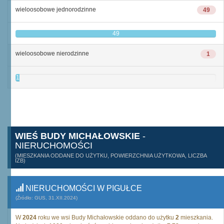
wieloosobowe jednorodzinne
49
49
wieloosobowe nierodzinne
1
1
WIEŚ BUDY MICHAŁOWSKIE
-
NIERUCHOMOŚCI
(MIESZKANIA ODDANE DO UŻYTKU, POWIERZCHNIA UŻYTKOWA, LICZBA
IZB)
NIERUCHOMOŚCI W PIGUŁCE
(Źródło: GUS, 31.XII.2024)
W
2024
roku we wsi Budy Michałowskie oddano do użytku
2
mieszkania.