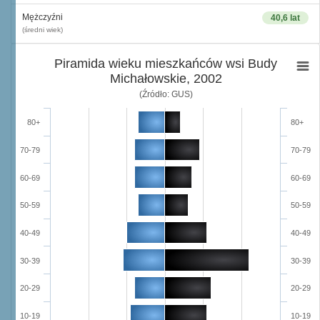
Mężczyźni
40,6 lat
(średni wiek)
Piramida wieku mieszkańców wsi Budy
Michałowskie, 2002
(Źródło: GUS)
80+
80+
70-79
70-79
60-69
60-69
50-59
50-59
40-49
40-49
30-39
30-39
20-29
20-29
10-19
10-19