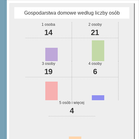
Gospodarstwa domowe według liczby osób
1 osoba
2 osoby
14
21
3 osoby
4 osoby
19
6
5 osób i więcej
4