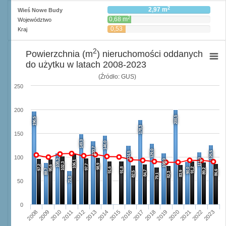
2
2,97 m
Wieś Nowe Budy
2
0,68 m
Województwo
0,53
Kraj
2
m
2
Powierzchnia (m
) nieruchomości oddanych
do użytku w latach 2008-2023
(Źródło: GUS)
250
200
200,5
196,5
178,3
150
149,0
146,0
133,7
129,0
125,5
124,5
100
111,0
108,3
108,0
106,1
102,3
98,9
97,7
97,2
95,6
91,6
91,8
91,2
90,0
89,2
88,7
86,6
84,7
83,9
82,5
82,3
79,1
71,0
50
0
2008
2009
2010
2011
2012
2013
2014
2015
2016
2017
2018
2019
2020
2021
2022
2023