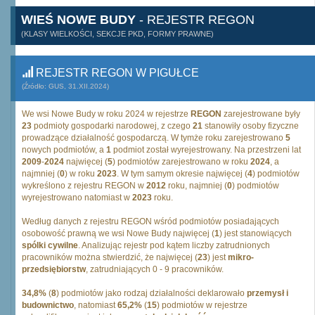
WIEŚ NOWE BUDY
- REJESTR REGON
(KLASY WIELKOŚCI, SEKCJE PKD, FORMY PRAWNE)
REJESTR REGON W PIGUŁCE
(Źródło: GUS, 31.XII.2024)
We wsi Nowe Budy w roku 2024 w rejestrze
REGON
zarejestrowane były
23
podmioty gospodarki narodowej, z czego
21
stanowiły osoby fizyczne
prowadzące działalność gospodarczą. W tymże roku zarejestrowano
5
nowych podmiotów, a
1
podmiot został wyrejestrowany. Na przestrzeni lat
2009
-
2024
najwięcej (
5
) podmiotów zarejestrowano w roku
2024
, a
najmniej (
0
) w roku
2023
. W tym samym okresie najwięcej (
4
) podmiotów
wykreślono z rejestru REGON w
2012
roku, najmniej (
0
) podmiotów
wyrejestrowano natomiast w
2023
roku.
Według danych z rejestru REGON wśród podmiotów posiadających
osobowość prawną we wsi Nowe Budy najwięcej (
1
) jest stanowiących
spólki cywilne
. Analizując rejestr pod kątem liczby zatrudnionych
pracowników można stwierdzić, że najwięcej (
23
) jest
mikro-
przedsiębiorstw
, zatrudniających 0 - 9 pracowników.
34,8%
(
8
) podmiotów jako rodzaj działalności deklarowało
przemysł i
budownictwo
, natomiast
65,2%
(
15
) podmiotów w rejestrze