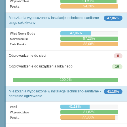
91,61%
Województwo
94,20%
Polska
Mieszkania wyposażone w instalacje techniczno-sanitarne -
47,06%
ustęp spłukiwany
47,06%
Wieś Nowe Budy
87,23%
Mazowieckie
88,08%
Cała Polska
Odprowadzenie do sieci
0
Odprowadzenie do urządzenia lokalnego
16
0,0%
100,0%
Mieszkania wyposażone w instalacje techniczno-sanitarne -
41,18%
centralne ogrzewanie
41,18%
Wieś
81,82%
Województwo
77,80%
Polska