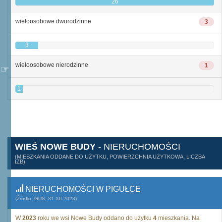
26
wieloosobowe dwurodzinne
3
3
wieloosobowe nierodzinne
1
1
WIEŚ NOWE BUDY
- NIERUCHOMOŚCI
(MIESZKANIA ODDANE DO UŻYTKU, POWIERZCHNIA UŻYTKOWA, LICZBA
IZB)
NIERUCHOMOŚCI W PIGUŁCE
(Źródło: GUS, 31.XII.2023)
W
2023
roku we wsi Nowe Budy oddano do użytku
4
mieszkania. Na