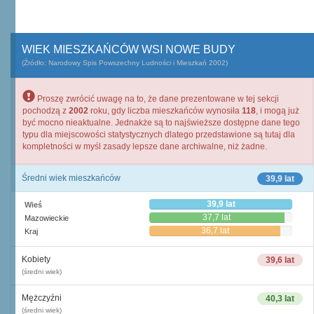
WIEK MIESZKAŃCÓW WSI NOWE BUDY
(Źródło: Narodowy Spis Powszechny Ludności i Mieszkań 2002)
Proszę zwrócić uwagę na to, że dane prezentowane w tej sekcji
pochodzą z
2002
roku, gdy liczba mieszkańców wynosiła
118
, i mogą już
być mocno nieaktualne. Jednakże są to najświeższe dostępne dane tego
typu dla miejscowości statystycznych dlatego przedstawione są tutaj dla
kompletności w myśl zasady lepsze dane archiwalne, niż żadne.
Średni wiek mieszkańców
39,9 lat
39,9 lat
Wieś
37,7 lat
Mazowieckie
36,7 lat
Kraj
Kobiety
39,6 lat
(średni wiek)
Mężczyźni
40,3 lat
(średni wiek)