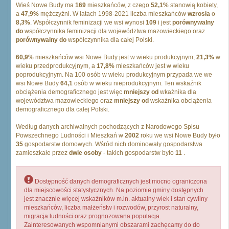
Wieś Nowe Budy ma
169
mieszkańców, z czego
52,1%
stanowią kobiety,
a
47,9%
mężczyźni. W latach 1998-2021 liczba mieszkańców
wzrosła
o
8,3%
. Współczynnik feminizacji we wsi wynosi
109
i jest
porównywalny
do
współczynnika feminizacji dla województwa mazowieckiego oraz
porównywalny do
współczynnika dla całej Polski.
60,9%
mieszkańców wsi Nowe Budy jest w wieku produkcyjnym,
21,3%
w
wieku przedprodukcyjnym, a
17,8%
mieszkańców jest w wieku
poprodukcyjnym. Na 100 osób w wieku produkcyjnym przypada we we
wsi Nowe Budy
64,1
osób w wieku nieprodukcyjnym. Ten wskaźnik
obciążenia demograficznego jest więc
mniejszy od
wkażnika dla
województwa mazowieckiego oraz
mniejszy od
wskażnika obciążenia
demograficznego dla całej Polski.
Według danych archiwalnych pochodzących z Narodowego Spisu
Powszechnego Ludności i Mieszkań w
2002
roku we wsi Nowe Budy było
35
gospodarstw domowych. Wśród nich dominowały gospodarstwa
zamieszkałe przez
dwie osoby
- takich gospodarstw było
11
.
Dostępność danych demograficznych jest mocno ograniczona
dla miejscowości statystycznych. Na poziomie gminy dostępnych
jest znacznie więcej wskaźników m.in. aktualny wiek i stan cywilny
mieszkańców, liczba małżeństw i rozwodów, przyrost naturalny,
migracja ludności oraz prognozowana populacja.
Zainteresowanych wspomnianymi obszarami zachęcamy do do