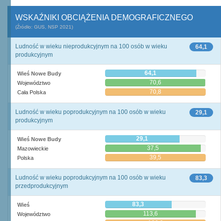
WSKAŹNIKI OBCIĄŻENIA DEMOGRAFICZNEGO
(Źródło: GUS, NSP 2021)
Ludność w wieku nieprodukcyjnym na 100 osób w wieku
64,1
produkcyjnym
64,1
Wieś Nowe Budy
70,6
Województwo
70,8
Cała Polska
Ludność w wieku poprodukcyjnym na 100 osób w wieku
29,1
produkcyjnym
29,1
Wieś Nowe Budy
37,5
Mazowieckie
39,5
Polska
Ludność w wieku poprodukcyjnym na 100 osób w wieku
83,3
przedprodukcyjnym
83,3
Wieś
113,6
Województwo