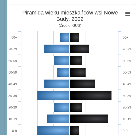
Piramida wieku mieszkańców wsi Nowe
Budy, 2002
(Źródło: GUS)
80+
80+
70-79
70-79
60-69
60-69
50-59
50-59
40-49
40-49
30-39
30-39
20-29
20-29
10-19
10-19
0-9
0-9