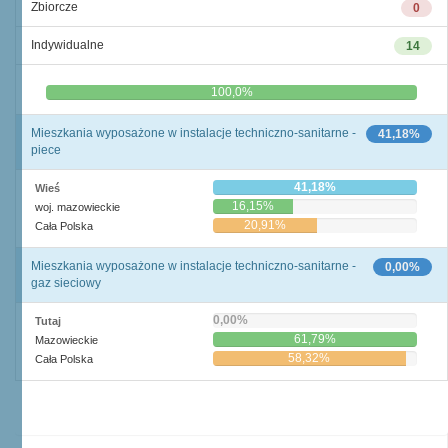
Zbiorcze
0
Indywidualne
14
0,0%
100,0%
Mieszkania wyposażone w instalacje techniczno-sanitarne -
41,18%
piece
41,18%
Wieś
16,15%
woj. mazowieckie
20,91%
Cała Polska
Mieszkania wyposażone w instalacje techniczno-sanitarne -
0,00%
gaz sieciowy
0,00%
Tutaj
61,79%
Mazowieckie
58,32%
Cała Polska