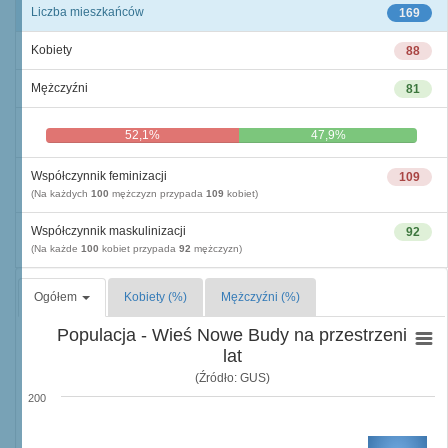
Liczba mieszkańców
169
Kobiety
88
Mężczyźni
81
52,1%
47,9%
Współczynnik feminizacji
109
(Na każdych
100
mężczyzn przypada
109
kobiet)
Współczynnik maskulinizacji
92
(Na każde
100
kobiet przypada
92
mężczyzn)
Ogółem
Kobiety (%)
Mężczyźni (%)
Populacja - Wieś Nowe Budy na przestrzeni
lat
(Źródło: GUS)
200