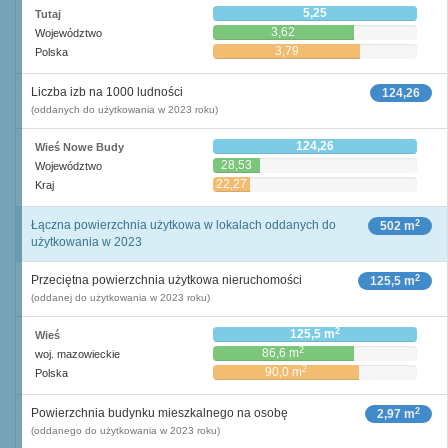
5,25
Tutaj
3,62
Województwo
3,79
Polska
Liczba izb na 1000 ludności
124,26
(oddanych do użytkowania w 2023 roku)
124,26
Wieś Nowe Budy
28,53
Województwo
22,27
Kraj
2
Łączna powierzchnia użytkowa w lokalach oddanych do
502 m
użytkowania w 2023
2
Przeciętna powierzchnia użytkowa nieruchomości
125,5 m
(oddanej do użytkowania w 2023 roku)
2
125,5 m
Wieś
2
86,6 m
woj. mazowieckie
2
90,0 m
Polska
2
Powierzchnia budynku mieszkalnego na osobę
2,97 m
(oddanego do użytkowania w 2023 roku)