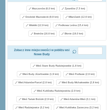
Mszczonów (6,0 km)
Żyrardów (7,5 km)
Grodzisk Mazowiecki (9,8 km)
Milanówek (12,6 km)
Wiskitki (12,9 km)
Podkowa Leśna (15,4 km)
Brwinów (16,6 km)
Błonie (19,0 km)
Zobacz inne miejscowości w pobliżu wsi
Nowe Budy
Wieś Stare Budy Radziejowskie (1,8 km)
Wieś Budy Józefowskie (1,9 km)
Wieś Podlasie (2,6 km)
Wieś Adamów-Parcel (2,6 km)
Wieś Budy Michałowskie (2,8 km)
Wieś Kuklówka Radziejowicka (2,9 km)
Wieś Tartak Brzózki (2,9 km)
Wieś Adamów-Wieś (3,1 km)
Wieś Radziejowice (3,2 km)
Wieś Kuklówka Zarzeczna (3,2 km)