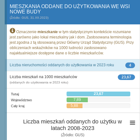
MIESZKANIA ODDANE DO UŻYTKOWANIA WE WSI
NOWE BUDY
(Źródło: GUS, 31.XII.2023)
Oznaczenie
mieszkanie
w tym statystycznym kontekście rozumiane
jest zarówno jako lokal mieszkalny jak i dom. Zastosowana terminologia
jest zgodna z tą stosowaną przez Główny Urząd Statystyczny (GUS). Przy
obliczeniach wskaźników na 1000 ludności zastosowano
najaktualniejsze dostępne dane o liczbie mieszkańców.
Liczba nieruchomości oddanych do użytkowania w 2023 roku
4
Liczba mieszkań na 1000 mieszkańców
23,67
(oddanych do użytkowania w 2023 roku)
23,67
Tutaj
7,89
Województwo
5,88
Cały kraj
Liczba mieszkań oddanych do użytku w
latach 2008-2023
(Źródło: GUS)