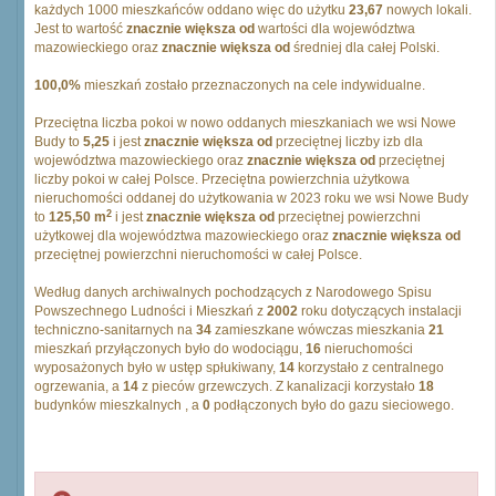
każdych 1000 mieszkańców oddano więc do użytku
23,67
nowych lokali.
Jest to wartość
znacznie większa od
wartości dla województwa
mazowieckiego oraz
znacznie większa od
średniej dla całej Polski.
100,0%
mieszkań zostało przeznaczonych na cele indywidualne.
Przeciętna liczba pokoi w nowo oddanych mieszkaniach we wsi Nowe
Budy to
5,25
i jest
znacznie większa od
przeciętnej liczby izb dla
województwa mazowieckiego oraz
znacznie większa od
przeciętnej
liczby pokoi w całej Polsce. Przeciętna powierzchnia użytkowa
nieruchomości oddanej do użytkowania w 2023 roku we wsi Nowe Budy
2
to
125,50 m
i jest
znacznie większa od
przeciętnej powierzchni
użytkowej dla województwa mazowieckiego oraz
znacznie większa od
przeciętnej powierzchni nieruchomości w całej Polsce.
Według danych archiwalnych pochodzących z Narodowego Spisu
Powszechnego Ludności i Mieszkań z
2002
roku dotyczących instalacji
techniczno-sanitarnych na
34
zamieszkane wówczas mieszkania
21
mieszkań przyłączonych było do wodociągu,
16
nieruchomości
wyposażonych było w ustęp spłukiwany,
14
korzystało z centralnego
ogrzewania, a
14
z pieców grzewczych. Z kanalizacji korzystało
18
budynków mieszkalnych , a
0
podłączonych było do gazu sieciowego.