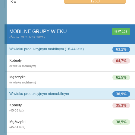
126,0
Kraj
MOBILNE GRUPY WIEKU
%
123
(Źródło: GUS, NSP 2021)
W wieku produkcyjnym mobilnym (18-44 lata)
63,1%
Kobiety
64,7%
(w wieku mobilnym)
Mężczyźni
61,5%
(w wieku mobilnym)
W wieku produkcyjnym niemobilnym
36,9%
Kobiety
35,3%
(45-59 lat)
Mężczyźni
38,5%
(45-64 lata)