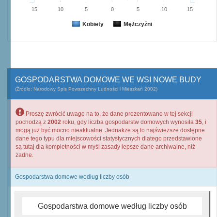
15
10
5
0
5
10
15
Kobiety
Mężczyźni
GOSPODARSTWA DOMOWE WE WSI NOWE BUDY
(Źródło: Narodowy Spis Powszechny Ludności i Mieszkań 2002)
Proszę zwrócić uwagę na to, że dane prezentowane w tej sekcji
pochodzą z
2002
roku, gdy liczba gospodarstw domowych wynosiła
35
, i
mogą już być mocno nieaktualne. Jednakże są to najświeższe dostępne
dane tego typu dla miejscowości statystycznych dlatego przedstawione
są tutaj dla kompletności w myśl zasady lepsze dane archiwalne, niż
żadne.
Gospodarstwa domowe według liczby osób
Gospodarstwa domowe według liczby osób