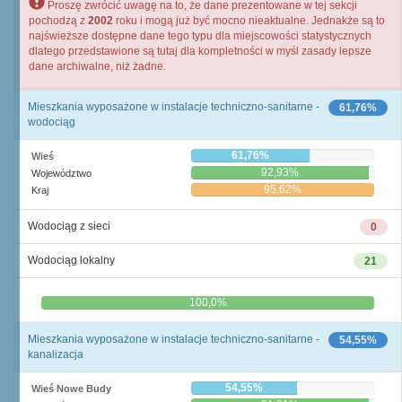
Proszę zwrócić uwagę na to, że dane prezentowane w tej sekcji
pochodzą z
2002
roku i mogą już być mocno nieaktualne. Jednakże są to
najświeższe dostępne dane tego typu dla miejscowości statystycznych
dlatego przedstawione są tutaj dla kompletności w myśl zasady lepsze
dane archiwalne, niż żadne.
Mieszkania wyposażone w instalacje techniczno-sanitarne -
61,76%
wodociąg
61,76%
Wieś
92,93%
Województwo
95,62%
Kraj
Wodociąg z sieci
0
Wodociąg lokalny
21
0,0%
100,0%
Mieszkania wyposażone w instalacje techniczno-sanitarne -
54,55%
kanalizacja
54,55%
Wieś Nowe Budy