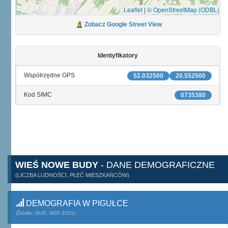
Leaflet
|
© OpenStreetMap (ODBL)
Zobacz Google Street View
Identyfikatory
Współrzędne GPS
52.032500
20.552500
Kod SIMC
0735380
WIEŚ NOWE BUDY
- DANE DEMOGRAFICZNE
(LICZBA LUDNOŚCI, PŁEĆ MIESZKAŃCÓW)
DEMOGRAFIA W PIGUŁCE
(Źródło: GUS, NSP 2021)