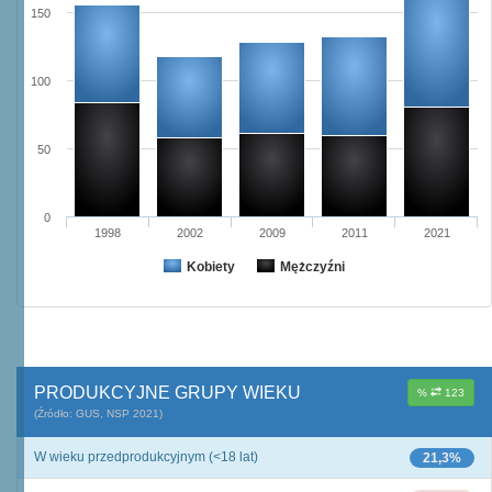
150
100
50
0
1998
2002
2009
2011
2021
Kobiety
Mężczyźni
PRODUKCYJNE GRUPY WIEKU
%
123
(Źródło: GUS, NSP 2021)
W wieku przedprodukcyjnym (<18 lat)
21,3%