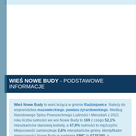
WIEŚ NOWE BUDY
- PODSTAWOWE
INFORMACJE
Wieś Nowe Budy
to wieś leżąca w gminie
Radziejowice
. Należy do
województwa
mazowieckiego
,
powiatu żyrardowskiego
. Według
Narodowego Spisu Powszechnego Ludności i Mieszkań z 2021
roku liczba ludności we wsi Nowe Budy to
169
z czego
52,1%
mieszkańców stanowią kobiety, a
47,9%
ludności to mężczyźni.
Miejscowość zamieszkuje
2,6%
mieszkańców gminy. Identyfikator
miejscowości Nowe Budy w systemie
SIMC
to
0735380
, a