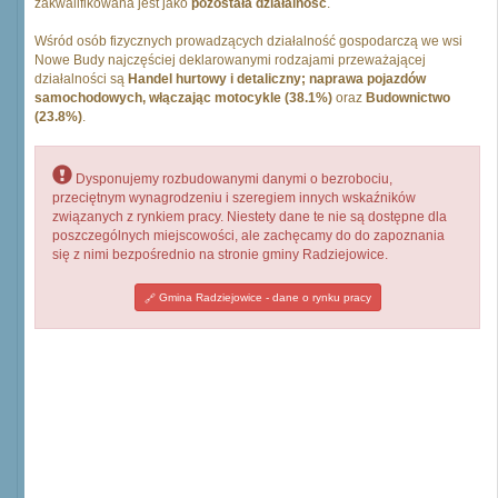
zakwalifikowana jest jako
pozostała działalność
.
Wśród osób fizycznych prowadzących działalność gospodarczą we wsi
Nowe Budy najczęściej deklarowanymi rodzajami przeważającej
działalności są
Handel hurtowy i detaliczny; naprawa pojazdów
samochodowych, włączając motocykle (38.1%)
oraz
Budownictwo
(23.8%)
.
Dysponujemy rozbudowanymi danymi o bezrobociu,
przeciętnym wynagrodzeniu i szeregiem innych wskaźników
związanych z rynkiem pracy. Niestety dane te nie są dostępne dla
poszczególnych miejscowości, ale zachęcamy do do zapoznania
się z nimi bezpośrednio na stronie gminy Radziejowice.
Gmina Radziejowice - dane o rynku pracy