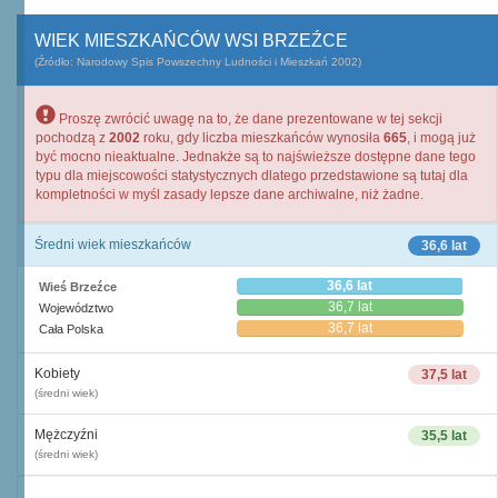
WIEK MIESZKAŃCÓW WSI BRZEŹCE
(Źródło: Narodowy Spis Powszechny Ludności i Mieszkań 2002)
Proszę zwrócić uwagę na to, że dane prezentowane w tej sekcji
pochodzą z
2002
roku, gdy liczba mieszkańców wynosiła
665
, i mogą już
być mocno nieaktualne. Jednakże są to najświeższe dostępne dane tego
typu dla miejscowości statystycznych dlatego przedstawione są tutaj dla
kompletności w myśl zasady lepsze dane archiwalne, niż żadne.
Średni wiek mieszkańców
36,6 lat
36,6 lat
Wieś Brzeźce
36,7 lat
Województwo
36,7 lat
Cała Polska
Kobiety
37,5 lat
(średni wiek)
Mężczyźni
35,5 lat
(średni wiek)