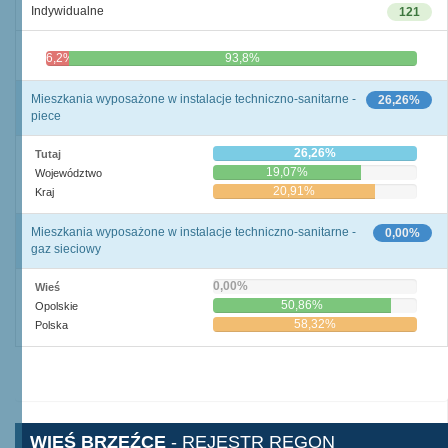
Indywidualne
121
6,2%
93,8%
Mieszkania wyposażone w instalacje techniczno-sanitarne -
26,26%
piece
26,26%
Tutaj
19,07%
Województwo
20,91%
Kraj
Mieszkania wyposażone w instalacje techniczno-sanitarne -
0,00%
gaz sieciowy
0,00%
Wieś
50,86%
Opolskie
58,32%
Polska
WIEŚ BRZEŹCE
- REJESTR REGON