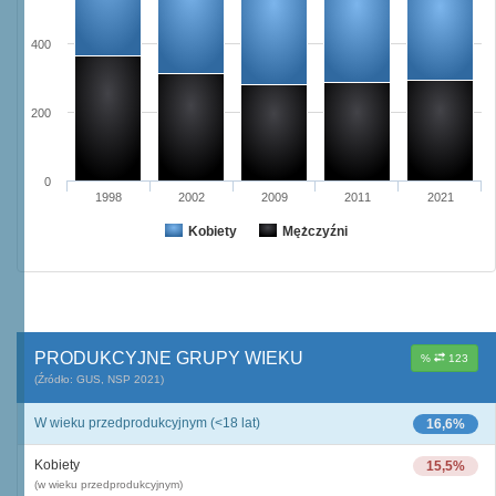
400
200
0
1998
2002
2009
2011
2021
Kobiety
Mężczyźni
PRODUKCYJNE GRUPY WIEKU
%
123
(Źródło: GUS, NSP 2021)
W wieku przedprodukcyjnym (<18 lat)
16,6%
Kobiety
15,5%
(w wieku przedprodukcyjnym)