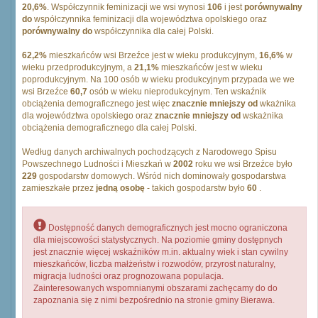
20,6%
. Współczynnik feminizacji we wsi wynosi
106
i jest
porównywalny
do
współczynnika feminizacji dla województwa opolskiego oraz
porównywalny do
współczynnika dla całej Polski.
62,2%
mieszkańców wsi Brzeźce jest w wieku produkcyjnym,
16,6%
w
wieku przedprodukcyjnym, a
21,1%
mieszkańców jest w wieku
poprodukcyjnym. Na 100 osób w wieku produkcyjnym przypada we we
wsi Brzeźce
60,7
osób w wieku nieprodukcyjnym. Ten wskaźnik
obciążenia demograficznego jest więc
znacznie mniejszy od
wkażnika
dla województwa opolskiego oraz
znacznie mniejszy od
wskażnika
obciążenia demograficznego dla całej Polski.
Według danych archiwalnych pochodzących z Narodowego Spisu
Powszechnego Ludności i Mieszkań w
2002
roku we wsi Brzeźce było
229
gospodarstw domowych. Wśród nich dominowały gospodarstwa
zamieszkałe przez
jedną osobę
- takich gospodarstw było
60
.
Dostępność danych demograficznych jest mocno ograniczona
dla miejscowości statystycznych. Na poziomie gminy dostępnych
jest znacznie więcej wskaźników m.in. aktualny wiek i stan cywilny
mieszkańców, liczba małżeństw i rozwodów, przyrost naturalny,
migracja ludności oraz prognozowana populacja.
Zainteresowanych wspomnianymi obszarami zachęcamy do do
zapoznania się z nimi bezpośrednio na stronie gminy Bierawa.