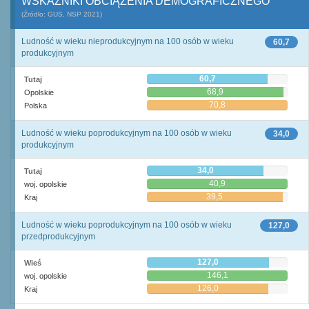
WSKAŹNIKI OBCIĄŻENIA DEMOGRAFICZNEGO
(Źródło: GUS, NSP 2021)
Ludność w wieku nieprodukcyjnym na 100 osób w wieku
60,7
produkcyjnym
60,7
Tutaj
68,9
Opolskie
70,8
Polska
Ludność w wieku poprodukcyjnym na 100 osób w wieku
34,0
produkcyjnym
34,0
Tutaj
40,9
woj. opolskie
39,5
Kraj
Ludność w wieku poprodukcyjnym na 100 osób w wieku
127,0
przedprodukcyjnym
127,0
Wieś
146,1
woj. opolskie
126,0
Kraj