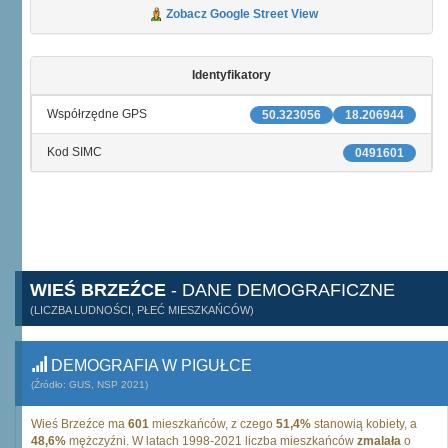
Zobacz Google Street View
Identyfikatory
Współrzędne GPS
50.323056
18.206944
Kod SIMC
0491601
WIEŚ BRZEŹCE
- DANE DEMOGRAFICZNE
(LICZBA LUDNOŚCI, PŁEĆ MIESZKAŃCÓW)
DEMOGRAFIA W PIGUŁCE
(Źródło: GUS, NSP 2021)
Wieś Brzeźce ma
601
mieszkańców, z czego
51,4%
stanowią kobiety, a
48,6%
mężczyźni. W latach 1998-2021 liczba mieszkańców
zmalała
o