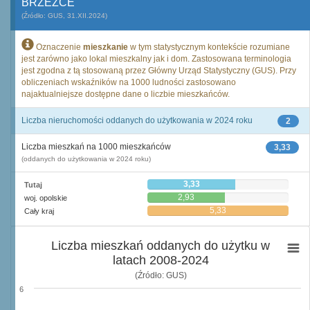
BRZEŹCE
(Źródło: GUS, 31.XII.2024)
Oznaczenie
mieszkanie
w tym statystycznym kontekście rozumiane
jest zarówno jako lokal mieszkalny jak i dom. Zastosowana terminologia
jest zgodna z tą stosowaną przez Główny Urząd Statystyczny (GUS). Przy
obliczeniach wskaźników na 1000 ludności zastosowano
najaktualniejsze dostępne dane o liczbie mieszkańców.
Liczba nieruchomości oddanych do użytkowania w 2024 roku
2
Liczba mieszkań na 1000 mieszkańców
3,33
(oddanych do użytkowania w 2024 roku)
3,33
Tutaj
2,93
woj. opolskie
5,33
Cały kraj
Liczba mieszkań oddanych do użytku w
latach 2008-2024
(Źródło: GUS)
6