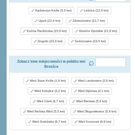
Kędzierzyn-Koźle (3,3 km)
Leśnica (12,0 km)
Ujazd (12,4 km)
Zdzieszowice (12,7 km)
Kuźnia Raciborska (15,6 km)
Strzelce Opolskie (21,9 km)
Gogolin (23,0 km)
Sośnicowice (23,5 km)
Zobacz inne miejscowości w pobliżu wsi
Brzeźce
Wieś Stare Koźle (1,6 km)
Wieś Landzmierz (2,6 km)
Wieś Kobylice (3,2 km)
Wieś Dębowa (4,1 km)
Wieś Cisek (4,7 km)
Wieś Bierawa (5,4 km)
Wieś Reńska Wieś (5,5 km)
Wieś Długomiłowice (5,9 km)
Wieś Grabówka (6,7 km)
Wieś Korzonek (6,9 km)