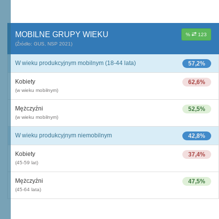
MOBILNE GRUPY WIEKU
%
123
(Źródło: GUS, NSP 2021)
W wieku produkcyjnym mobilnym (18-44 lata)
57,2%
Kobiety
62,6%
(w wieku mobilnym)
Mężczyźni
52,5%
(w wieku mobilnym)
W wieku produkcyjnym niemobilnym
42,8%
Kobiety
37,4%
(45-59 lat)
Mężczyźni
47,5%
(45-64 lata)