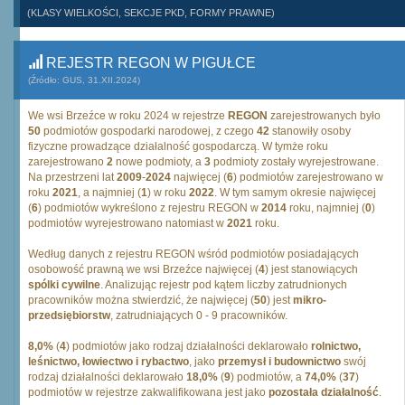
(KLASY WIELKOŚCI, SEKCJE PKD, FORMY PRAWNE)
REJESTR REGON W PIGUŁCE
(Źródło: GUS, 31.XII.2024)
We wsi Brzeźce w roku 2024 w rejestrze
REGON
zarejestrowanych było
50
podmiotów gospodarki narodowej, z czego
42
stanowiły osoby
fizyczne prowadzące działalność gospodarczą. W tymże roku
zarejestrowano
2
nowe podmioty, a
3
podmioty zostały wyrejestrowane.
Na przestrzeni lat
2009
-
2024
najwięcej (
6
) podmiotów zarejestrowano w
roku
2021
, a najmniej (
1
) w roku
2022
. W tym samym okresie najwięcej
(
6
) podmiotów wykreślono z rejestru REGON w
2014
roku, najmniej (
0
)
podmiotów wyrejestrowano natomiast w
2021
roku.
Według danych z rejestru REGON wśród podmiotów posiadających
osobowość prawną we wsi Brzeźce najwięcej (
4
) jest stanowiących
spólki cywilne
. Analizując rejestr pod kątem liczby zatrudnionych
pracowników można stwierdzić, że najwięcej (
50
) jest
mikro-
przedsiębiorstw
, zatrudniających 0 - 9 pracowników.
8,0%
(
4
) podmiotów jako rodzaj działalności deklarowało
rolnictwo,
leśnictwo, łowiectwo i rybactwo
, jako
przemysł i budownictwo
swój
rodzaj działalności deklarowało
18,0%
(
9
) podmiotów, a
74,0%
(
37
)
podmiotów w rejestrze zakwalifikowana jest jako
pozostała działalność
.