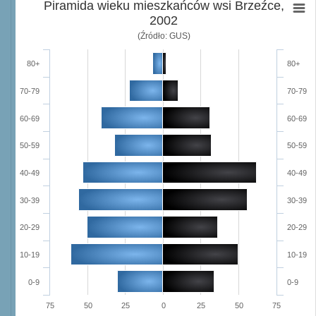
Piramida wieku mieszkańców wsi Brzeźce,
2002
(Źródło: GUS)
80+
80+
70-79
70-79
60-69
60-69
50-59
50-59
40-49
40-49
30-39
30-39
20-29
20-29
10-19
10-19
0-9
0-9
75
50
25
0
25
50
75