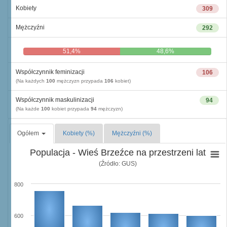
Kobiety
309
Mężczyźni
292
51,4%
48,6%
Współczynnik feminizacji
106
(Na każdych
100
mężczyzn przypada
106
kobiet)
Współczynnik maskulinizacji
94
(Na każde
100
kobiet przypada
94
mężczyzn)
Ogółem
Kobiety (%)
Mężczyźni (%)
Populacja - Wieś Brzeźce na przestrzeni lat
(Źródło: GUS)
800
600