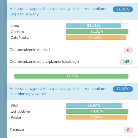
Mieszkania wyposażone w instalacje techniczno-sanitarne -
81,01%
ustęp spłukiwany
81,01%
Tutaj
91,31%
Opolskie
88,08%
Cała Polska
Odprowadzenie do sieci
0
Odprowadzenie do urządzenia lokalnego
145
0,0%
100,0%
Mieszkania wyposażone w instalacje techniczno-sanitarne -
72,07%
centralne ogrzewanie
72,07%
Wieś
79,91%
woj. opolskie
77,80%
Polska
Zbiorcze
8