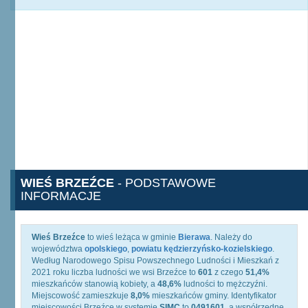
WIEŚ BRZEŹCE
- PODSTAWOWE
INFORMACJE
Wieś Brzeźce
to wieś leżąca w gminie
Bierawa
. Należy do
województwa
opolskiego
,
powiatu kędzierzyńsko-kozielskiego
.
Według Narodowego Spisu Powszechnego Ludności i Mieszkań z
2021 roku liczba ludności we wsi Brzeźce to
601
z czego
51,4%
mieszkańców stanowią kobiety, a
48,6%
ludności to mężczyźni.
Miejscowość zamieszkuje
8,0%
mieszkańców gminy. Identyfikator
miejscowości Brzeźce w systemie
SIMC
to
0491601
, a współrzędne