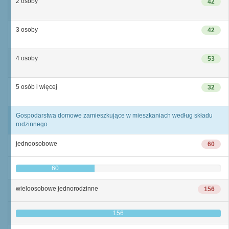
2 osoby
42
3 osoby
42
4 osoby
53
5 osób i więcej
32
Gospodarstwa domowe zamieszkujące w mieszkaniach według składu
rodzinnego
jednoosobowe
60
60
wieloosobowe jednorodzinne
156
156