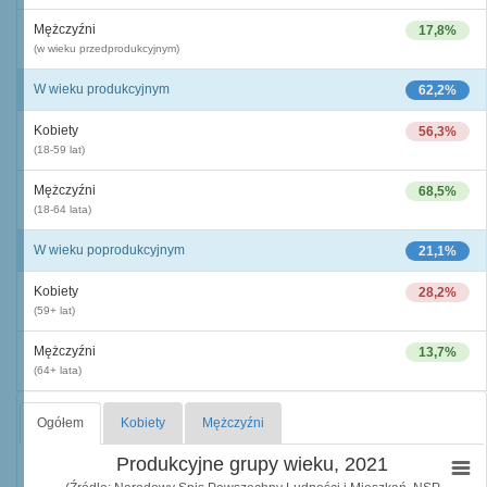
Mężczyźni
17,8%
(w wieku przedprodukcyjnym)
W wieku produkcyjnym
62,2%
Kobiety
56,3%
(18-59 lat)
Mężczyźni
68,5%
(18-64 lata)
W wieku poprodukcyjnym
21,1%
Kobiety
28,2%
(59+ lat)
Mężczyźni
13,7%
(64+ lata)
Ogółem
Kobiety
Mężczyźni
Produkcyjne grupy wieku, 2021