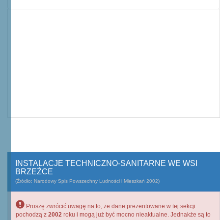
INSTALACJE TECHNICZNO-SANITARNE WE WSI
BRZEŹCE
(Źródło: Narodowy Spis Powszechny Ludności i Mieszkań 2002)
Proszę zwrócić uwagę na to, że dane prezentowane w tej sekcji
pochodzą z
2002
roku i mogą już być mocno nieaktualne. Jednakże są to