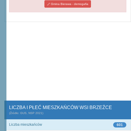
Gmina Bierawa - demogafia
LICZBA I PŁEĆ MIESZKAŃCÓW WSI BRZEŹCE
(Źródło: GUS, NSP 2021)
Liczba mieszkańców
601