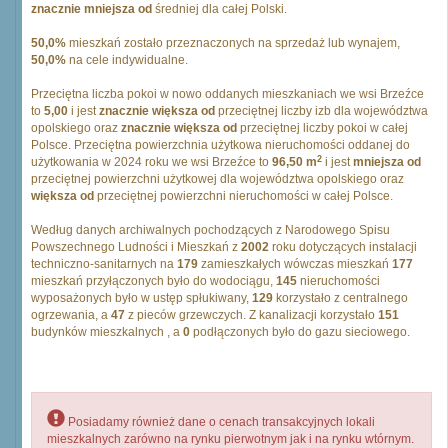
znacznie mniejsza od
średniej dla całej Polski.
50,0%
mieszkań zostało przeznaczonych na sprzedaż lub wynajem,
50,0%
na cele indywidualne.
Przeciętna liczba pokoi w nowo oddanych mieszkaniach we wsi Brzeźce
to
5,00
i jest
znacznie większa od
przeciętnej liczby izb dla województwa
opolskiego oraz
znacznie większa od
przeciętnej liczby pokoi w całej
Polsce. Przeciętna powierzchnia użytkowa nieruchomości oddanej do
2
użytkowania w 2024 roku we wsi Brzeźce to
96,50 m
i jest
mniejsza od
przeciętnej powierzchni użytkowej dla województwa opolskiego oraz
większa od
przeciętnej powierzchni nieruchomości w całej Polsce.
Według danych archiwalnych pochodzących z Narodowego Spisu
Powszechnego Ludności i Mieszkań z
2002
roku dotyczących instalacji
techniczno-sanitarnych na
179
zamieszkałych wówczas mieszkań
177
mieszkań przyłączonych było do wodociągu,
145
nieruchomości
wyposażonych było w ustęp spłukiwany,
129
korzystało z centralnego
ogrzewania, a
47
z pieców grzewczych. Z kanalizacji korzystało
151
budynków mieszkalnych , a
0
podłączonych było do gazu sieciowego.
Posiadamy również dane o cenach transakcyjnych lokali
mieszkalnych zarówno na rynku pierwotnym jak i na rynku wtórnym.