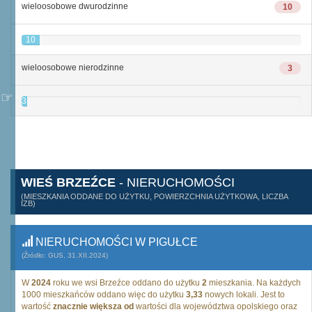
wieloosobowe dwurodzinne
10
10
wieloosobowe nierodzinne
3
3
WIEŚ BRZEŹCE
- NIERUCHOMOŚCI
(MIESZKANIA ODDANE DO UŻYTKU, POWIERZCHNIA UŻYTKOWA, LICZBA
IZB)
NIERUCHOMOŚCI W PIGUŁCE
(Źródło: GUS, 31.XII.2024)
W
2024
roku we wsi Brzeźce oddano do użytku
2
mieszkania. Na każdych
1000 mieszkańców oddano więc do użytku
3,33
nowych lokali. Jest to
wartość
znacznie większa od
wartości dla województwa opolskiego oraz