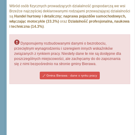
Wśród osób fizycznych prowadzących działalność gospodarczą we wsi
Brzeźce najczęściej deklarowanymi rodzajami przeważającej działalności
są
Handel hurtowy i detaliczny; naprawa pojazdów samochodowych,
włączając motocykle (33.3%)
oraz
Działalność profesjonalna, naukowa
i techniczna (14.3%)
.
Dysponujemy rozbudowanymi danymi o bezrobociu,
przeciętnym wynagrodzeniu i szeregiem innych wskaźników
związanych z rynkiem pracy. Niestety dane te nie są dostępne dla
poszczególnych miejscowości, ale zachęcamy do do zapoznania
się z nimi bezpośrednio na stronie gminy Bierawa.
Gmina Bierawa - dane o rynku pracy