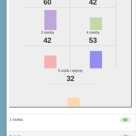
60
42
3 osoby
4 osoby
42
53
5 osób i więcej
32
1 osoba
60