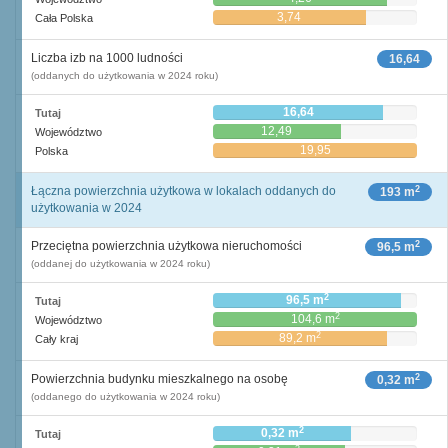
3,74
Cała Polska
Liczba izb na 1000 ludności
16,64
(oddanych do użytkowania w 2024 roku)
16,64
Tutaj
12,49
Województwo
19,95
Polska
2
Łączna powierzchnia użytkowa w lokalach oddanych do
193 m
użytkowania w 2024
2
Przeciętna powierzchnia użytkowa nieruchomości
96,5 m
(oddanej do użytkowania w 2024 roku)
2
96,5 m
Tutaj
2
104,6 m
Województwo
2
89,2 m
Cały kraj
2
Powierzchnia budynku mieszkalnego na osobę
0,32 m
(oddanego do użytkowania w 2024 roku)
2
0,32 m
Tutaj