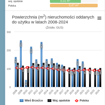
2
0,31 m
woj. opolskie
2
0,47 m
Polska
2
Powierzchnia (m
) nieruchomości oddanych
do użytku w latach 2008-2024
(Źródło: GUS)
300
255,0
246,0
221,0
200
165,0
157,0
153,8
153,5
152,3
141,0
133,0
133,2
132,3
131,6
130,8
126,3
126,2
124,2
122,0
100
117,0
115,2
115,2
113,9
107,0
106,1
105,4
106,0
104,6
102,7
100,0
96,5
40,0
0
2008
2009
2010
2011
2012
2013
2014
2015
2016
2017
2018
2019
2020
2021
2022
2023
2024
Wieś Brzeźce
Woj. opolskie
Polska