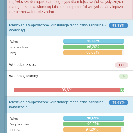
najświeższe dostępne dane tego typu dla miejscowości statystycznych
dlatego przedstawione są tutaj dla kompletności w myśl zasady lepsze
dane archiwalne, niż żadne.
Mieszkania wyposażone w instalacje techniczno-sanitarne -
98,88%
wodociąg
98,88%
Wieś
98,29%
woj. opolskie
95,62%
Kraj
Wodociąg z sieci
171
Wodociąg lokalny
6
96,6%
3,4%
Mieszkania wyposażone w instalacje techniczno-sanitarne -
98,69%
kanalizacja
98,69%
Wieś
99,27%
Województwo
94,20%
Polska