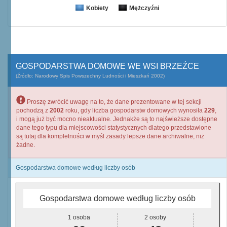
Kobiety
Mężczyźni
GOSPODARSTWA DOMOWE WE WSI BRZEŹCE
(Źródło: Narodowy Spis Powszechny Ludności i Mieszkań 2002)
Proszę zwrócić uwagę na to, że dane prezentowane w tej sekcji
pochodzą z
2002
roku, gdy liczba gospodarstw domowych wynosiła
229
,
i mogą już być mocno nieaktualne. Jednakże są to najświeższe dostępne
dane tego typu dla miejscowości statystycznych dlatego przedstawione
są tutaj dla kompletności w myśl zasady lepsze dane archiwalne, niż
żadne.
Gospodarstwa domowe według liczby osób
Gospodarstwa domowe według liczby osób
1 osoba
2 osoby